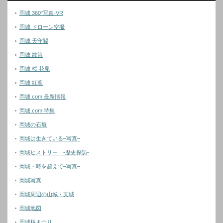
岡城 360°写真-VR
岡城 ドローン空撮
岡城 天守閣
岡城 散策
岡城 桜 花見
岡城 紅葉
岡城.com 最新情報
岡城.com 特集
岡城の石垣
岡城は生きている–写真–
岡城ヒストリー -歴史探訪-
岡城・時を超えて–写真–
岡城写真
岡城周辺の山城・支城
岡城地図
岡城桜まつり