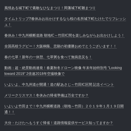
風情ある城下町で素敵なひなまつり！岡藩城下町雛まつり
タイムトリップ⁈春休みお出かけするなら桜の名所城下町たけたでリフレッシ
ュ！
春休み！中九州横断道路 朝地IC～竹田IC間を楽しみながらお出かけしよう！
全国高校ラグビー！大阪桐蔭、悲願の初優勝おめでとうございます！！
春の七草！新年の一休憩、七草粥を食べて無病息災を！
動画：超・絶景動画連発！春夏秋冬ドローン映像 年末年始特別号 “Looking
toward 2019” 2倍速2018年空撮映像で
いよいよ、中九州道が開通！道の駅あさじ～竹田IC区間 記念イベント
メリークリスマス！冬休みの帰省準備は万全ですか？
いよいよ竹田まで！中九州横断道路（朝地～竹田）２０１９年１月１９日開
通！！
大分・たけたへもうすぐ帰省！道路情報提供サービス知ってますか？