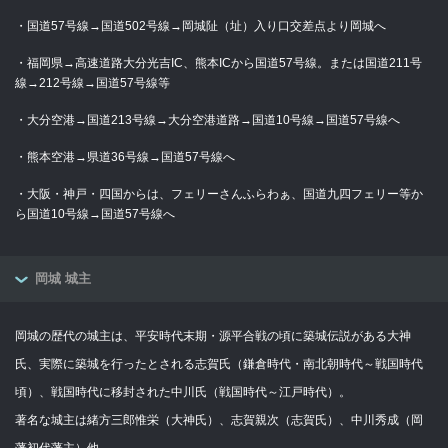
・国道57号線→国道502号線→岡城阯（址）入り口交差点より岡城へ
・福岡県→高速道路大分光吉IC、熊本ICから国道57号線。または国道211号
線→212号線→国道57号線等
・大分空港→国道213号線→大分空港道路→国道10号線→国道57号線へ
・熊本空港→県道36号線→国道57号線へ
・大阪・神戸・四国からは、フェリーさんふらわぁ、国道九四フェリー等か
ら国道10号線→国道57号線へ
岡城 城主
岡城の歴代の城主は、平安時代末期・源平合戦の頃に築城伝説がある大神
氏、実際に築城を行ったとされる志賀氏（鎌倉時代・南北朝時代～戦国時代
頃）、戦国時代に移封された中川氏（戦国時代～江戸時代）。
著名な城主は緒方三郎惟栄（大神氏）、志賀親次（志賀氏）、中川秀成（岡
藩初代藩主）他。