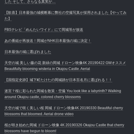
した そして、さらなる真実が…
【歓喜】日本最強の城横断幕に弊社の空撮写真が採用されました【やってみ
た】
FBSテレビ「めんたいワイド」にて岡城等が放送
あの番組が再放送！岡城がNHK日本最強の城に決定！
日本最強の城に選ばれました
天空の城 美しい藤の花 新緑の岡城 ドローン映像4K 20190422 GWオススメ
Beautifully blooming wisteria in Okajou Castle. Aerial
【国指定史跡】城下町たけたの岡城跡が日本百名月に選ばれる！！
迷宮？桜に彩られた岡城を散策・空撮 You look like a labyrinth? Walking
around Okajou castle, colored cherry blossoms
天空の城で咲く美しい桜 岡城 ドローン映像4K 20190330 Beautiful cherry
blossoms that bloomed. Aerial drone video
桜が咲き始めた岡城 ドローン映像 4K 20190326 Okajou Castle that cherry
blossoms have begun to bloom!