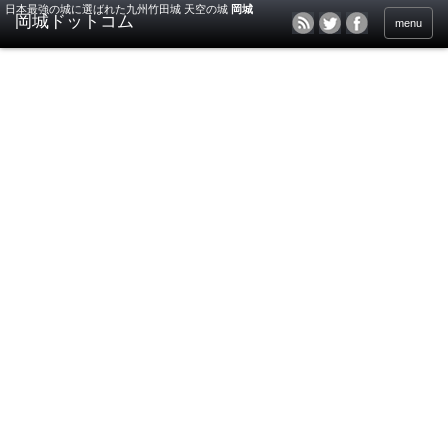
日本最強の城に選ばれた九州竹田城 天空の城
岡城
menu