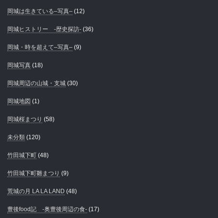
岡城は生きている–写真–
(12)
岡城ヒストリー -歴史探訪-
(36)
岡城・時を超えて–写真–
(9)
岡城写真
(18)
岡城周辺の山城・支城
(30)
岡城地図
(1)
岡城桜まつり
(58)
未分類
(120)
竹田城下町
(48)
竹田城下町雛まつり
(9)
荒城の月 LA LA LAND
(48)
豊後food記 -奥豊後周辺の食-
(17)