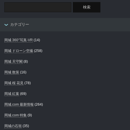
カテゴリー
岡城 360°写真-VR
(14)
岡城 ドローン空撮
(258)
岡城 天守閣
(8)
岡城 散策
(16)
岡城 桜 花見
(78)
岡城 紅葉
(69)
岡城.com 最新情報
(264)
岡城.com 特集
(9)
岡城の石垣
(35)