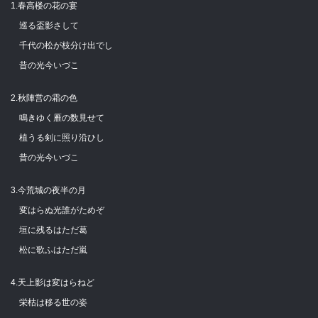
1.春高楼の花の宴
巡る盃影さして
千代の松が枝分け出でし
昔の光今いづこ
2.秋陣営の霜の色
鳴きゆく雁の数見せて
植うる剣に照り沿ひし
昔の光今いづこ
3.今荒城の夜半の月
変はらぬ光誰がためぞ
垣に残るはただ葛
松に歌ふはただ嵐
4.天上影は変はらねど
栄枯は移る世の姿