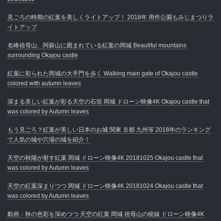
見ごろの時期の紅葉を美しくライトアップ！ 2018年 用作公園もみじまつりラ
イトアップ
名峰祖母山、阿蘇山に囲まれている紅葉の岡城 Beautiful mountains
surrounding Okajou castle
紅葉に彩られた岡城の大手門を歩く Walking main gate of Okajou castle
colored with autumn leaves
深まる美しい紅葉が彩る天空の石垣 岡城 ドローン映像4K Okajou castle that
was colored by Autumn leaves
もう見ごろ？紅葉が美しい日本のお城 関東 京都 九州等 2018年のランキング
で人気の城や穴場の城を紹介！
天空の秋陽が射す紅葉 岡城 ドローン映像4K 20181025 Okajou castle that
was colored by Autumn leaves
天空の紅葉深まりつつ 岡城 ドローン映像4K 20181024 Okajou castle that
was colored by Autumn leaves
動画：秋の色彩を深めつつ 天空の紅葉 岡城 祖母山の稜線 ドローン映像4K