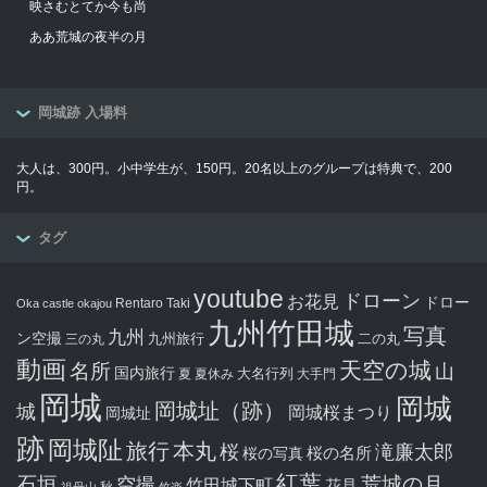
映さむとてか今も尚
ああ荒城の夜半の月
岡城跡 入場料
大人は、300円。小中学生が、150円。20名以上のグループは特典で、200
円。
タグ
youtube
ドローン
お花見
ドロー
Rentaro Taki
Oka castle
okajou
九州竹田城
写真
九州
ン空撮
九州旅行
二の丸
三の丸
動画
天空の城
名所
山
国内旅行
大名行列
夏
夏休み
大手門
岡城
岡城
岡城址（跡）
城
岡城桜まつり
岡城址
跡
岡城阯
旅行
本丸
滝廉太郎
桜
桜の写真
桜の名所
紅葉
石垣
空撮
荒城の月
竹田城下町
花見
秋
祖母山
竹楽