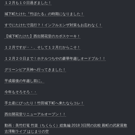
１２月も１０日過ぎました！
城下町たけた『竹ほたる』の時期になりました！
すでにたけたで流行？！インフルエンザ対策もお忘れなく！
【城下町たけた】西出開花堂のカボスケーキ！
１２月ですが・・、そして１２月だからこそ！
１２月２０日まで！ホテルつちやの豪華年越しオードブル！！
グリーンピア天神へ行ってきました！
平成最後の年越し前に。
今年もそろそろ・・
手土産にぴったり！竹田城下町へ来たならコレ！
西出開花堂リニューアルオープン！！
動画：美竹灯篭 竹楽（ちくらく）総集編 2018 3日間の比較 殿町の武家屋敷
古澤剛ライブ はじまりの空