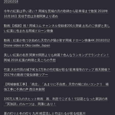
20181018
今年の紅葉は早い遅い？ 岡城を荒城の月の歌碑から駐車場まで散策 2018年
10月18日 見頃予想は京都関東より遅め
動画:【感謝】祝！岡城コム チャンネル登録者200人突破 お礼のご挨拶と美し
い紅葉に包まれる岡城ドローン映像
動画：紅葉が色づき始めた天空の夕陽が射す岡城 ドローン映像4K 20181012
Drone video in Oka castle, Japan
美しい紅葉の名所 関東や関西よりも綺麗？色んなランキングでランクイン！
岡城 2018 紅葉の時期と見ごろの予想
竹楽 大分竹田の城下町を2万本の竹灯籠が彩る! 駐車場等のマップ 雨天開催？
2017年の動画で疑似体験ツアー
【岡城修復工事】「残念」「あまりに不自然」天空の城に白いコンクリ 補
強工事に不満の声 西日本新聞
100万人導入の大ヒット映画 殿、利息でござる！で話題となった家訓の本
『冥加訓』のルーツは、岡藩にあり！
夏の灯りと冬の灯り 九州 精霊流しと竹ほたるが彩る稲葉川