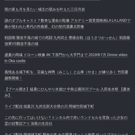
雨の夜も月を見たい 城主の望みを叶えた三日月岩
謎のダブルキャスト？数奇な運命の彫像 アカデミー賞受賞映画LA LA LANDで
曲が使われた希代の作曲家、幻の初代瀧廉太郎像
戦国期 難攻不落の城での死闘 九州武士 豊薩合戦（ほうさつかっせん）戦国最
強軍VS難攻不落の城
盛夏の岡城 ドローン映像 4K 下原門から大手門まで 2018年7月 Drone video
in Oka castle
風情ある城下町を、荘厳な神輿（みこし）と山車（やま）が練り歩く 竹田夏
越祭開催！
【プール開き】猛暑にひんやり水遊び 中島公園河川プール 入田名水祭 【夏休
み】
ライブ配信 稲葉川 九州北部大分県の川 岡城竹田城下町
この先に行ってはいけない？トンネル内で赤いランドセルを背負った少女の
霊の目撃説アリ 深夜の生目社
ライブ配信 岡城城下町 歴史の道 十六羅漢 ぽっくり地蔵 サンリブマルショク