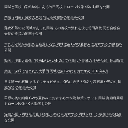
岡城と藩校由学館跡地にある竹田高校 ドローン映像 4Kの動画を公開
岡城（岡藩）藩校の系譜 竹田高校校歌の動画を公開
難攻不落の城 岡城があった岡藩 その藩校の流れを汲む竹田高校 同窓会総会
会長の挨拶の動画を公開
本丸天守閣から眺める絶景と石垣 岡城散策 GWや夏休みにおすすめ の動画を
公開
動画：瀧廉太郎像（映画LA LA LANDにて作曲した荒城の月が登場） 岡城散策
動画：深緑に包まれた大手門 岡城散策 GWにもおすすめ 2018年4月
日本随一の石垣 まるでマチュピチュ、GWに必見？有名な高石垣や三の丸 岡
城散策 の動画を公開
翠緑の奥の細道 GWや夏休みにおすすめの木陰 散策スポット 岡城 御廟所周辺
ドローン映像 4K の動画を公開
深碧が覆う岡城 祖母山 阿蘇山 GWにもおすすめ 岡城ドローン映像 4Kの動画
を公開