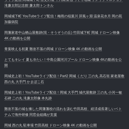
滝廉太郎記念館 廉太郎トンネル
岡城城下町 YouTubeライブ配信！梅雨の稲葉川 屛風ヶ淵 温泉花水月 岡の苑
加藤病院
岡藩家老中山栖山屋敷跡(現・そうぞうの丘) 竹田城下町 岡城 ドローン映像
4K の動画を公開
青葉映える初夏 難攻不落の岡城 ドローン映像 4K の動画を公開
とてもキレイ 夏も冷たい！中島公園河川プール ドローン映像 4Kの動画を公
開
岡城史上初！YouTubeライブ配信！Part2 岡城 くだり 三の丸 高石垣 家老屋敷
西の丸 大手門 かまぼこ石
岡城史上初！YouTubeライブ配信！岡城 大手門 城代屋敷跡 三の丸 小河一敏
石碑 二の丸 滝廉太郎像 本丸跡
難攻不落の城を擁した岡藩藩校の流れを汲む竹田高校、経済成長著しいベト
ナムで海外研修 同窓会組織が支援
岡城 西の丸 駐車場 竹田高校 ドローン映像 4K の動画を公開