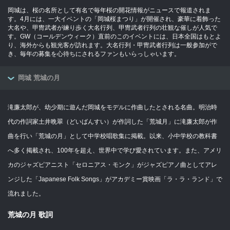
岡城は、桜の名所として有名で毎年桜の開花情報がニュースで報道されま
す。4月には、一大イベントの「岡城桜まつり」が開催され、豪華に着飾った
大名や、甲冑武者が練り歩く大名行列、甲冑武者行列の壮観な催しが人気で
す。GW（コールデンウィーク）直前のこのイベントには、日本全国はもとよ
り、海外からも観光客が訪れます。大名行列・甲冑武者行列は一般参加がで
き、毎年の募集を心待ちにされるファンもいらっしゃいます。
岡城 荒城の月
滝廉太郎が、幼少期に遊んだ岡城をモデルに作曲したとされる名曲。明治時
代の作詞家土井晩翠（どいばんすい）が作詞した「荒城月」に滝廉太郎が作
曲を行い「荒城の月」として中学校唱歌集に掲載。以来、小中学校の教科書
へ多く掲載され、100年を超え、世界中で学び愛されています。また、アメリ
カのジャズピアニスト「セロニアス・モンク」がジャズピアノ曲としてアレ
ンジした「Japanese Folk Songs」がアカデミー賞映画「ラ・ラ・ランド」で
流れました。
荒城の月 歌詞