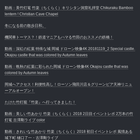
動画：美竹灯篭 竹楽（ちくらく）キリシタン洞窟礼拝堂 Chikuraku Bamboo
lentern ! Christian Cave Chapel
冬になる前の散歩日和。
機関車トーマス？！鉄道マニアもハマる竹田のおススメの鉄橋！
動画：深紅の紅葉 特殊な城 岡城 ドローン映像4K 20181119_2 Special castle.
Okajou castle that was colored by Autumn leaves
動画：晩秋の紅葉に彩られた岡城 ドローン映像4K Okajou castle that was
colored by Autumn leaves
岡城へアクセス！利便性高し！ローソン飛田川店＆グリーンピア天神リニュ
ーアルオープン！
たけた竹灯籠『竹楽』へ行ってきました！
動画：美しい竹あかり 竹楽（ちくらく）2018 2日目イベントレポ 2万本の竹
灯篭 古澤剛ライブ color
動画：きれいな竹あかり 竹楽（ちくらく）2018 初日イベントレポ 風情ある
城下町 樋口了一・古澤剛ライブ