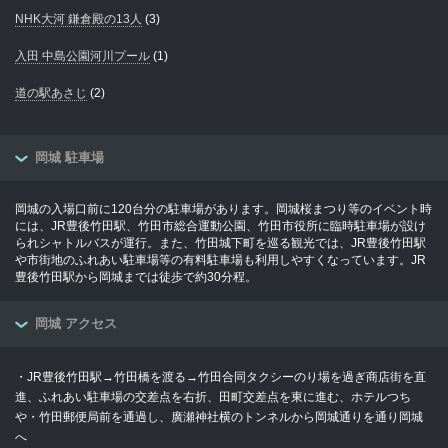
NHK大河 鎌倉殿の13人
(3)
入田 中島公園河川プール
(1)
道の駅あさじ
(2)
岡城 駐車場
岡城の入場口前に120台分の駐車場があります。岡城桜まつり等のイベント時
には、JR豊後竹田駅、竹田市総合運動公園、竹田市役所に臨時駐車場が設け
られシャトルバスが運行。また、竹田城下町を巡る観光では、JR豊後竹田駅
や市街地のふれあい駐車場等の有料駐車場も利用しやすくなっています。JR
豊後竹田駅から岡城までは徒歩で約30分程。
岡城 アクセス
・JR豊後竹田駅→竹田橋を渡る→竹田合同タクシーのり場を過ぎ商店街を直
進、ふれあい駐車場の交差点を右折、田町交差点を東に進む、ホテルつち
や・竹田郵便局前を通過し、廣瀬神社横のトンネルから岡城通りを通り岡城
へ