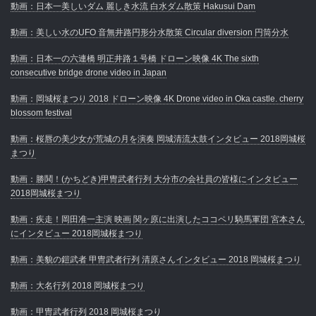
動画：日本一美しいダム 麗しき水流 白水ダム散策 Hakusui Dam
動画：美しい水のUFO 音無井路円形分水散策 Circular diversion 円筒分水
動画：日本一の六連橋 明正井路１号橋 ドローン映像 4K The sixth
consecutive bridge drone video in Japan
動画：岡城桜まつり 2018 ドローン映像 4K Drone video in Oka castle. cherry
blossom festival
動画：桜唇の美少女が荒城の月を演奏 岡城清流太鼓インタビュー 2018岡城桜
まつり
動画：勝鬨！(かちどき)甲冑武者行列 大分市の会社員の皆様にインタビュー
2018岡城桜まつり
動画：疾走！岡田准一主演 映画 関ヶ原に出演したココペリ騎馬軍団 宮本さん
にインタビュー 2018岡城桜まつり
動画：美貌の鎧武者 甲冑武者行列 清原さんインタビュー 2018 岡城桜まつり
動画：大名行列 2018 岡城桜まつり
動画：甲冑武者行列 2018 岡城桜まつり