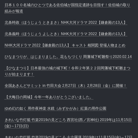
日本１００名城のひとつである佐伯城が国指定遺跡を目指す！佐伯城の取り
組みが報道
北条時政（ほうじょう ときまさ）NHK大河ドラマ 2022【鎌倉殿の13人】
北条義時（ほうじょう よしとき）NHK大河ドラマ 2022【鎌倉殿の13人】
NHK大河ドラマ 2022【鎌倉殿の13人】 キャスト 相関図 登場人物まとめ
ひなまつりが、はじまりました。花もちづくり 岡藩城下町雛祭り2020.02.14
【ひなまつり】日本最強の城の城下町！令和２年第２２回岡藩城下町雛まつ
りが始まります！
全国あきんどサミット in 竹田大会 2月27日（木）2月28日（金）に開催！
【大晦日の岡城】今年一年ありがとうございました。
ゆめ幻の如く 用作夜神楽 水鏡（みずかがみ）紅葉の用作公園
きれいな竹灯籠 竹楽2019の見どころ 西宮社(西ノ宮神社) 2019年は11月15日
(金)～17日(日)
きれいな竹灯籠 竹楽2019の見どころ 十六羅漢 2019年は11月15日(金)～17日