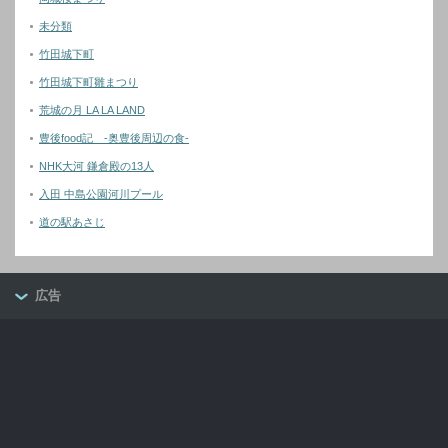
未分類
竹田城下町
竹田城下町雛まつり
荒城の月 LA LA LAND
豊後food記 -奥豊後周辺の食-
NHK大河 鎌倉殿の13人
入田 中島公園河川プール
道の駅あさじ
広告