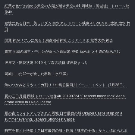
紅葉が色づき始める天空の夕陽が射す天空の城 岡城跡（岡城址） ドローン映
像4K
秘境にある日本一美しいダム 白水ダム ドローン映像 4K 201910J放流 放水 竹
田
開運 神がリアルに来る！扇森稲荷神社 こうとうさま 秋季大祭 神楽
貴重 岡城の城主・中川公が食べた綿田米 神楽 新米まつり 道の駅あさじ
彼岸花・開花状況 2019 七ツ森古墳群 彼岸花まつり
岡城にいた武士が食した料理「氷豆腐」
魚のつかみどりやスイカ割り！中島公園河川プール・イベント（7月28日）
夏の三日月岩 岡城 ドローン映像4K 20190724 “Crescent moon rock” Aerial
drone video in Okajou castle
夏の夜にライトアップされた岡城 日本最強の城 Okajou Castle lit up on a
summer evening. Japan’s Strongest Castle
時空を超えた快挙！？日本最強の城・岡城「城主の子孫」から、ほめられま