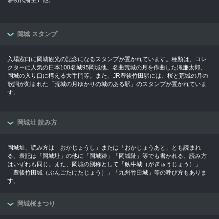
岡城 スタンプ
入場窓口に岡城観光の記念になるスタンプが置かれています。種類は、コレ
クターに人気の日本100名城95岡城他、名曲荒城の月を作曲した滝廉太郎、
岡城の入り口に構える大手門等。また、JR豊後竹田駅には、桜と荒城の月の
歌詞が刻まれた「荒城の月ゆかりの城のある駅」のスタンプが置かれていま
す。
岡城址 読み方
岡城址、読み方は「おかじょうし」または「おかじょうあと」とも読まれ
る。表記は「岡城址」の他に「岡城跡」「岡城阯」等でも書かれる、読み方
はいずれも同じ。また、岡城の別称として「臥牛城（がぎゅうじょう）」
「豊後竹田城（ぶんごたけたじょう）」「九州竹田城」等の呼び方もありま
す。
岡城桜まつり