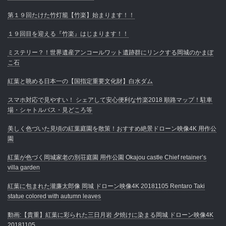
第１９回たけた竹灯籠【竹楽】始まります！！
１９回目を迎える『竹楽』はじまります！！
ミステリー？！世界遺産アンコールワット遺跡群にリンクする岡城のかまぼ
こ石
紅葉と眺める日本一の【国指定重要文化財】白水ダム
スマホ対応で見やすい！ シェアして安心便利な竹楽2018 順路マップ！駐車
場・シャトルバス・見どころ等
美しく色づいた見頃の紅葉庭園を散策！おすすめ絶景ドローン映像4K 用作公
園
紅葉が色づく岡城家老の別荘庭園 用作公園 Okajou castle Chief retainer’s
villa garden
紅葉に包まれた瀧廉太郎像 岡城 ドローン映像4K 20181105 Rentaro Taki
statue colored with autumn leaves
動画:【貴重】紅葉に彩られた三日月岩 夕焼けに染まる岡城 ドローン映像4K
20181105