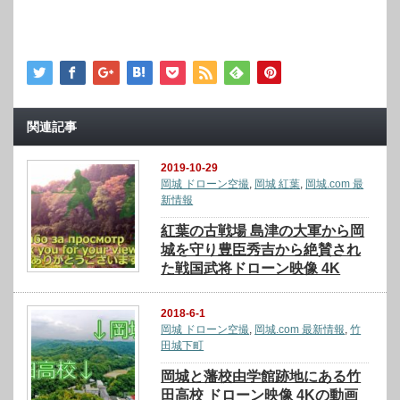
関連記事
2019-10-29
岡城 ドローン空撮
,
岡城 紅葉
,
岡城.com 最
新情報
紅葉の古戦場 島津の大軍から岡
城を守り豊臣秀吉から絶賛され
た戦国武将ドローン映像 4K
2018-6-1
岡城 ドローン空撮
,
岡城.com 最新情報
,
竹
田城下町
岡城と藩校由学館跡地にある竹
田高校 ドローン映像 4Kの動画