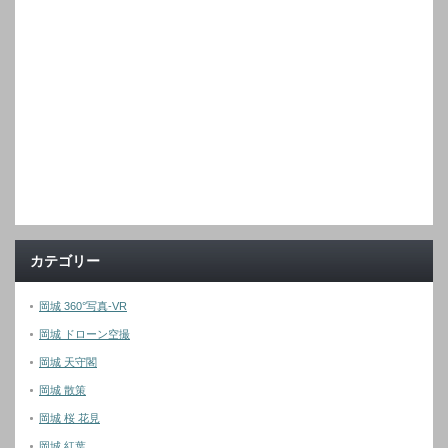
カテゴリー
岡城 360°写真-VR
岡城 ドローン空撮
岡城 天守閣
岡城 散策
岡城 桜 花見
岡城 紅葉