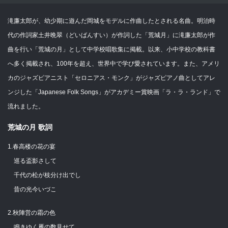
滝廉太郎が、幼少期に遊んだ岡城をモデルに作曲したとされる名曲。明治時
代の作詞家土井晩翠（どいばんすい）が作詞した「荒城月」に滝廉太郎が作
曲を行い「荒城の月」として中学校唱歌集に掲載。以来、小中学校の教科書
へ多く掲載され、100年を超え、世界中で学び愛されています。また、アメリ
カのジャズピアニスト「セロニアス・モンク」がジャズピアノ曲としてアレ
ンジした「Japanese Folk Songs」がアカデミー賞映画「ラ・ラ・ランド」で
流れました。
荒城の月 歌詞
1.春高楼の花の宴
巡る盃影さして
千代の松が枝分け出でし
昔の光今いづこ
2.秋陣営の霜の色
鳴きゆく雁の数見せて