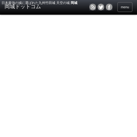
日本最強の城に選ばれた九州竹田城 天空の城
岡城
menu