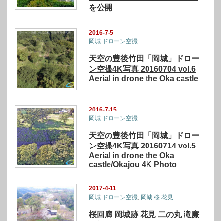
を公開
2016-7-5
岡城 ドローン空撮
天空の豊後竹田「岡城」ドロー
ン空撮4K写真 20160704 vol.6
Aerial in drone the Oka castle
2016-7-15
岡城 ドローン空撮
天空の豊後竹田「岡城」ドロー
ン空撮4K写真 20160714 vol.5
Aerial in drone the Oka
castle/Okajou 4K Photo
2017-4-11
岡城 ドローン空撮
,
岡城 桜 花見
桜回廊 岡城跡 花見 二の丸 滝廉