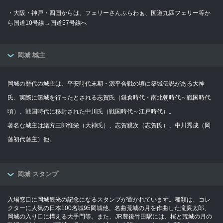
・大阪・神戸・四国からは、フェリーさんふらわぁ、国道九四フェリー等か
ら国道10号線→国道57号線へ
岡城 城主
岡城の歴代の城主は、平安時代末期・源平合戦の頃に築城伝説がある大神
氏、実際に築城を行ったとされる志賀氏（鎌倉時代・南北朝時代～戦国時代
頃）、戦国時代に移封された中川氏（戦国時代～江戸時代）。
著名な城主は緒方三郎惟栄（大神氏）、志賀親次（志賀氏）、中川秀成（岡
藩初代藩主）他。
岡城 スタンプ
入場窓口に岡城観光の記念になるスタンプが置かれています。種類は、コレ
クターに人気の日本100名城95岡城他、名曲荒城の月を作曲した滝廉太郎、
岡城の入り口に構える大手門等。また、JR豊後竹田駅には、桜と荒城の月の