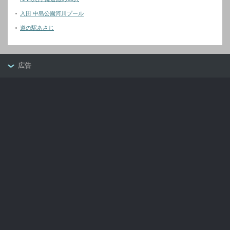
入田 中島公園河川プール
道の駅あさじ
広告