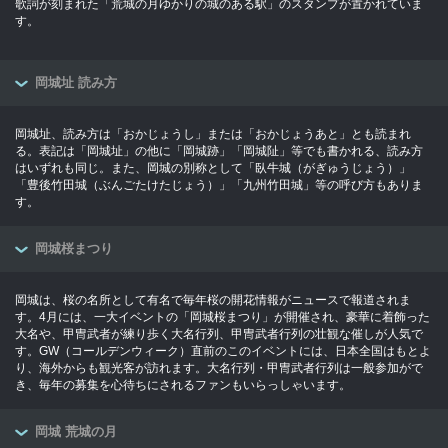
歌詞が刻まれた「荒城の月ゆかりの城のある駅」のスタンプが置かれていま
す。
岡城址 読み方
岡城址、読み方は「おかじょうし」または「おかじょうあと」とも読まれ
る。表記は「岡城址」の他に「岡城跡」「岡城阯」等でも書かれる、読み方
はいずれも同じ。また、岡城の別称として「臥牛城（がぎゅうじょう）」
「豊後竹田城（ぶんごたけたじょう）」「九州竹田城」等の呼び方もありま
す。
岡城桜まつり
岡城は、桜の名所として有名で毎年桜の開花情報がニュースで報道されま
す。4月には、一大イベントの「岡城桜まつり」が開催され、豪華に着飾った
大名や、甲冑武者が練り歩く大名行列、甲冑武者行列の壮観な催しが人気で
す。GW（コールデンウィーク）直前のこのイベントには、日本全国はもとよ
り、海外からも観光客が訪れます。大名行列・甲冑武者行列は一般参加がで
き、毎年の募集を心待ちにされるファンもいらっしゃいます。
岡城 荒城の月