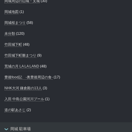
岡城周辺の山城・支城
(30)
岡城地図
(1)
岡城桜まつり
(58)
未分類
(120)
竹田城下町
(48)
竹田城下町雛まつり
(9)
荒城の月 LA LA LAND
(48)
豊後food記 -奥豊後周辺の食-
(17)
NHK大河 鎌倉殿の13人
(3)
入田 中島公園河川プール
(1)
道の駅あさじ
(2)
岡城 駐車場