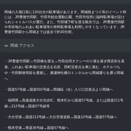
岡城の入場口前に120台分の駐車場があります。岡城桜まつり等のイベント時
には、JR豊後竹田駅、竹田市総合運動公園、竹田市役所に臨時駐車場が設け
られシャトルバスが運行。また、竹田城下町を巡る観光では、JR豊後竹田駅
や市街地のふれあい駐車場等の有料駐車場も利用しやすくなっています。JR
豊後竹田駅から岡城までは徒歩で約30分程。
岡城 アクセス
・JR豊後竹田駅→竹田橋を渡る→竹田合同タクシーのり場を過ぎ商店街を直
進、ふれあい駐車場の交差点を右折、田町交差点を東に進む、ホテルつち
や・竹田郵便局前を通過し、廣瀬神社横のトンネルから岡城通りを通り岡城
へ
・国道57号線→国道502号線→岡城阯（址）入り口交差点より岡城へ
・福岡県→高速道路大分光吉IC、熊本ICから国道57号線。または国道211号
線→212号線→国道57号線等
・大分空港→国道213号線→大分空港道路→国道10号線→国道57号線へ
・熊本空港→県道36号線→国道57号線へ