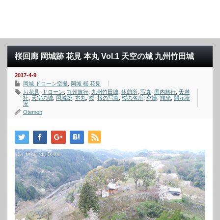
桜回廊 岡城跡 花見 本丸 Vol.1 天空の城 九州竹田城
2017-4-9
岡城 ドローン空撮
,
岡城 桜 花見
お花見
,
ドローン
,
九州旅行
,
九州竹田城
,
休憩所
,
写真
,
国内旅行
,
天満
社
,
天空の城
,
岡城跡
,
本丸
,
桜
,
桜の写真
,
桜の名所
,
空撮
,
観光
,
開花状
況
Otemon