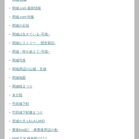
岡城.com 最新情報
岡城.com 特集
岡城の石垣
岡城は生きている–写真–
岡城ヒストリー -歴史探訪-
岡城・時を超えて–写真–
岡城写真
岡城周辺の山城・支城
岡城地図
岡城桜まつり
未分類
竹田城下町
竹田城下町雛まつり
荒城の月 LA LA LAND
豊後food記 -奥豊後周辺の食-
NHK大河 鎌倉殿の13人