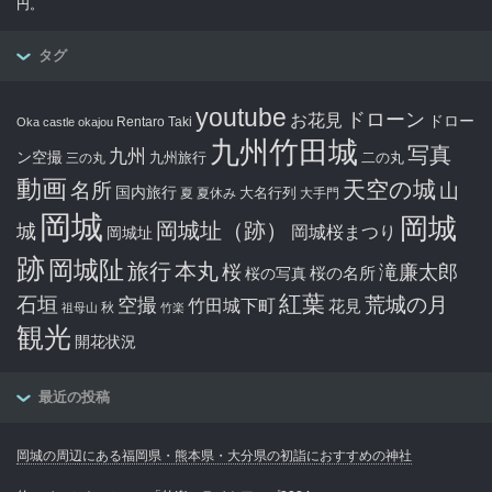
円。
タグ
youtube
ドローン
お花見
ドロー
Rentaro Taki
Oka castle
okajou
九州竹田城
写真
九州
ン空撮
九州旅行
二の丸
三の丸
動画
天空の城
名所
山
国内旅行
大名行列
夏
夏休み
大手門
岡城
岡城
岡城址（跡）
城
岡城桜まつり
岡城址
跡
岡城阯
旅行
本丸
滝廉太郎
桜
桜の写真
桜の名所
紅葉
石垣
空撮
荒城の月
竹田城下町
花見
秋
祖母山
竹楽
観光
開花状況
最近の投稿
岡城の周辺にある福岡県・熊本県・大分県の初詣におすすめの神社