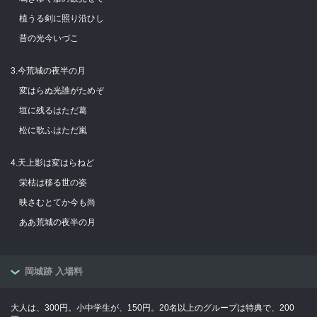
植うる剣に照り沿ひし
昔の光今いづこ
3.今荒城の夜半の月
変はらぬ光誰がためぞ
垣に残るはただ葛
松に歌ふはただ嵐
4.天上影は変はらねど
栄枯は移る世の姿
映さむとてか今も尚
ああ荒城の夜半の月
岡城跡 入場料
大人は、300円。小中学生が、150円。20名以上のグループは特典で、200