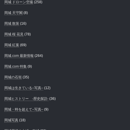
岡城 ドローン空撮
(258)
岡城 天守閣
(8)
岡城 散策
(16)
岡城 桜 花見
(78)
岡城 紅葉
(69)
岡城.com 最新情報
(264)
岡城.com 特集
(9)
岡城の石垣
(35)
岡城は生きている–写真–
(12)
岡城ヒストリー -歴史探訪-
(36)
岡城・時を超えて–写真–
(9)
岡城写真
(18)