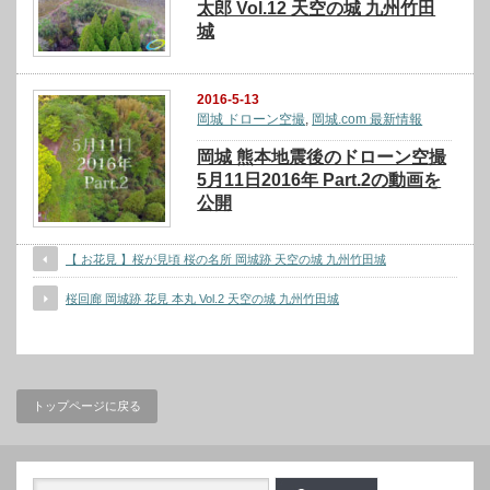
太郎 Vol.12 天空の城 九州竹田
城
2016-5-13
岡城 ドローン空撮
,
岡城.com 最新情報
岡城 熊本地震後のドローン空撮
5月11日2016年 Part.2の動画を
公開
【 お花見 】桜が見頃 桜の名所 岡城跡 天空の城 九州竹田城
桜回廊 岡城跡 花見 本丸 Vol.2 天空の城 九州竹田城
トップページに戻る