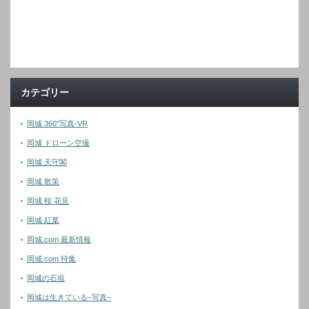
カテゴリー
岡城 360°写真-VR
岡城 ドローン空撮
岡城 天守閣
岡城 散策
岡城 桜 花見
岡城 紅葉
岡城.com 最新情報
岡城.com 特集
岡城の石垣
岡城は生きている–写真–