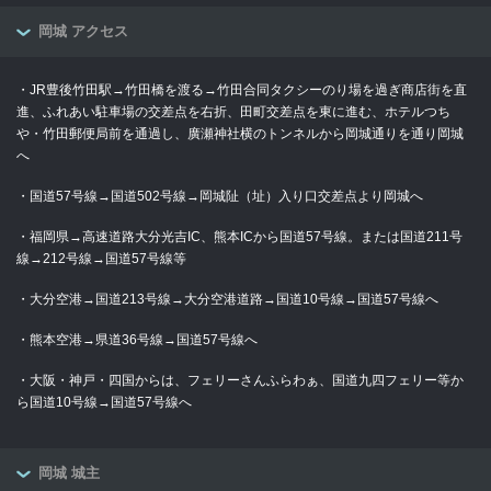
岡城 アクセス
・JR豊後竹田駅→竹田橋を渡る→竹田合同タクシーのり場を過ぎ商店街を直
進、ふれあい駐車場の交差点を右折、田町交差点を東に進む、ホテルつち
や・竹田郵便局前を通過し、廣瀬神社横のトンネルから岡城通りを通り岡城
へ
・国道57号線→国道502号線→岡城阯（址）入り口交差点より岡城へ
・福岡県→高速道路大分光吉IC、熊本ICから国道57号線。または国道211号
線→212号線→国道57号線等
・大分空港→国道213号線→大分空港道路→国道10号線→国道57号線へ
・熊本空港→県道36号線→国道57号線へ
・大阪・神戸・四国からは、フェリーさんふらわぁ、国道九四フェリー等か
ら国道10号線→国道57号線へ
岡城 城主