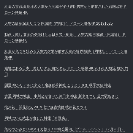
紅葉の古戦場 島津の大軍から岡城を守り豊臣秀吉から絶賛された戦国武将ド
ローン映像 4K
天空の紅葉深まりつつ 岡城跡（岡城址）ドローン映像4K 20191025
動画：癒し 黄金の夕焼けと三日月岩・稲葉川 天空の城 岡城跡（岡城址） ド
ローン映像4K
紅葉が色づき始める天空の夕陽が射す天空の城 岡城跡（岡城址） ドローン映
像4K
秘境にある日本一美しいダム 白水ダム ドローン映像 4K 201910J放流 放水 竹
田
開運 神がリアルに来る！扇森稲荷神社 こうとうさま 秋季大祭 神楽
貴重 岡城の城主・中川公が食べた綿田米 神楽 新米まつり 道の駅あさじ
彼岸花・開花状況 2019 七ツ森古墳群 彼岸花まつり
岡城にいた武士が食した料理「氷豆腐」
魚のつかみどりやスイカ割り！中島公園河川プール・イベント（7月28日）