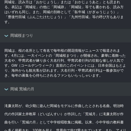
岡城址、読み方は「おかじょうし」または「おかじょうあと」とも読まれ
る。表記は「岡城址」の他に「岡城跡」「岡城阯」等でも書かれる、読み方
はいずれも同じ。また、岡城の別称として「臥牛城（がぎゅうじょう）」
「豊後竹田城（ぶんごたけたじょう）」「九州竹田城」等の呼び方もありま
す。
岡城桜まつり
岡城は、桜の名所として有名で毎年桜の開花情報がニュースで報道されま
す。4月には、一大イベントの「岡城桜まつり」が開催され、豪華に着飾った
大名や、甲冑武者が練り歩く大名行列、甲冑武者行列の壮観な催しが人気で
す。GW（コールデンウィーク）直前のこのイベントには、日本全国はもとよ
り、海外からも観光客が訪れます。大名行列・甲冑武者行列は一般参加がで
き、毎年の募集を心待ちにされるファンもいらっしゃいます。
岡城 荒城の月
滝廉太郎が、幼少期に遊んだ岡城をモデルに作曲したとされる名曲。明治時
代の作詞家土井晩翠（どいばんすい）が作詞した「荒城月」に滝廉太郎が作
曲を行い「荒城の月」として中学校唱歌集に掲載。以来、小中学校の教科書
へ多く掲載され、100年を超え、世界中で学び愛されています。また、アメリ