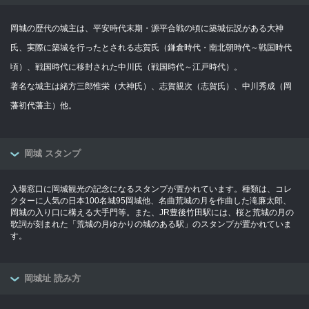
岡城の歴代の城主は、平安時代末期・源平合戦の頃に築城伝説がある大神
氏、実際に築城を行ったとされる志賀氏（鎌倉時代・南北朝時代～戦国時代
頃）、戦国時代に移封された中川氏（戦国時代～江戸時代）。
著名な城主は緒方三郎惟栄（大神氏）、志賀親次（志賀氏）、中川秀成（岡
藩初代藩主）他。
岡城 スタンプ
入場窓口に岡城観光の記念になるスタンプが置かれています。種類は、コレ
クターに人気の日本100名城95岡城他、名曲荒城の月を作曲した滝廉太郎、
岡城の入り口に構える大手門等。また、JR豊後竹田駅には、桜と荒城の月の
歌詞が刻まれた「荒城の月ゆかりの城のある駅」のスタンプが置かれていま
す。
岡城址 読み方