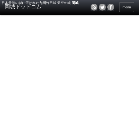
日本最強の城に選ばれた九州竹田城 天空の城
岡城
menu