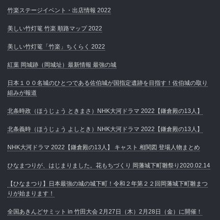
竹楽ステージイベント・出店情報 2022
美しい竹灯篭 竹楽 順路マップ 2022
美しい竹灯篭「竹楽」ちくらく 2022
紅葉 岡城跡（岡城址）最新情報 最強の城
日本１００名城のひとつである佐伯城が国指定遺跡を目指す！佐伯城の取り
組みが報道
北条時政（ほうじょう ときまさ）NHK大河ドラマ 2022【鎌倉殿の13人】
北条義時（ほうじょう よしとき）NHK大河ドラマ 2022【鎌倉殿の13人】
NHK大河ドラマ 2022【鎌倉殿の13人】 キャスト 相関図 登場人物まとめ
ひなまつりが、はじまりました。花もちづくり 岡藩城下町雛祭り2020.02.14
【ひなまつり】日本最強の城の城下町！令和２年第２２回岡藩城下町雛まつ
りが始まります！
全国あきんどサミット in 竹田大会 2月27日（木）2月28日（金）に開催！