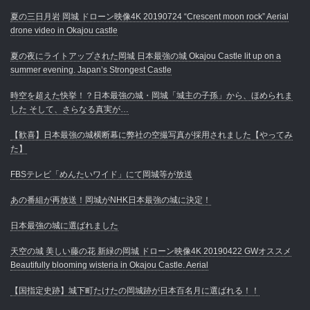
夏の三日月岩 岡城 ドローン映像4K 20190724 “Crescent moon rock” Aerial
drone video in Okajou castle
夏の夜にライトアップされた岡城 日本最強の城 Okajou Castle lit up on a
summer evening. Japan’s Strongest Castle
時空を超えた快挙！？日本最強の城・岡城「城主の子孫」から、ほめられま
した そして、さらなる真実が…
【歓喜】日本最強の城横断幕に弊社の空撮写真が採用されました【やってみ
た】
FBSテレビ「めんたいワイド」にて岡城等が放送
あの番組が再放送！岡城がNHK日本最強の城に決定！
日本最強の城に選ばれました
天空の城 美しい藤の花 新緑の岡城 ドローン映像4K 20190422 GWオススメ
Beautifully blooming wisteria in Okajou Castle. Aerial
【国指定史跡】城下町たけたの岡城跡が日本百名月に選ばれる！！