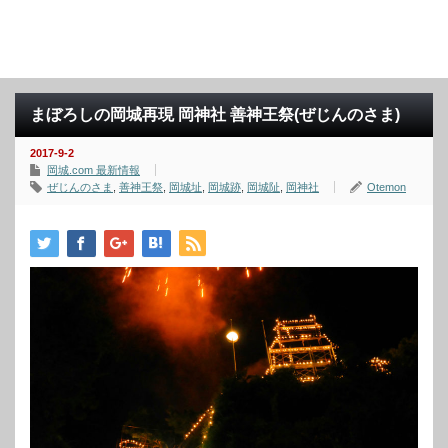
まぼろしの岡城再現 岡神社 善神王祭(ぜじんのさま)
2017-9-2
岡城.com 最新情報
ぜじんのさま
,
善神王祭
,
岡城址
,
岡城跡
,
岡城阯
,
岡神社
Otemon