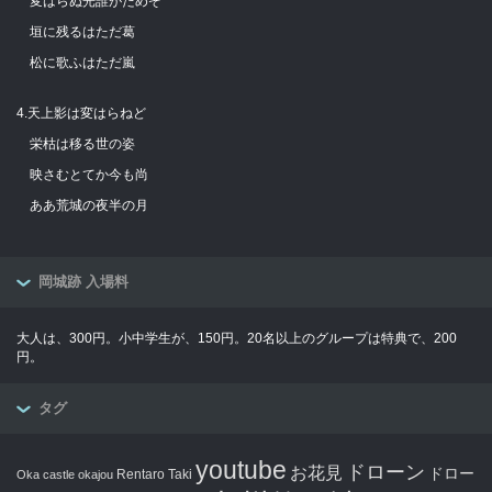
変はらぬ光誰がためぞ
垣に残るはただ葛
松に歌ふはただ嵐
4.天上影は変はらねど
栄枯は移る世の姿
映さむとてか今も尚
ああ荒城の夜半の月
岡城跡 入場料
大人は、300円。小中学生が、150円。20名以上のグループは特典で、200
円。
タグ
youtube
ドローン
お花見
ドロー
Rentaro Taki
Oka castle
okajou