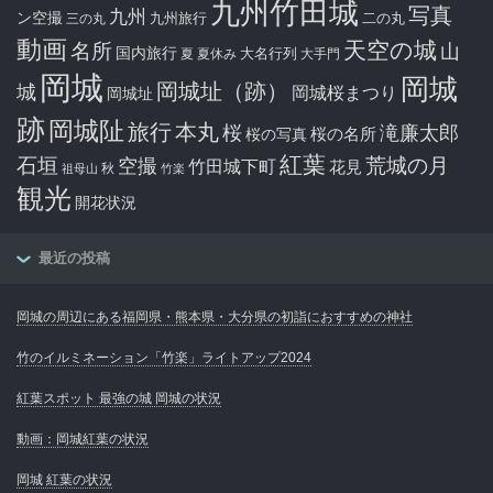
九州竹田城
写真
九州
ン空撮
九州旅行
二の丸
三の丸
動画
天空の城
名所
山
国内旅行
大名行列
夏
夏休み
大手門
岡城
岡城
岡城址（跡）
城
岡城桜まつり
岡城址
跡
岡城阯
旅行
本丸
滝廉太郎
桜
桜の写真
桜の名所
紅葉
石垣
空撮
荒城の月
竹田城下町
花見
秋
祖母山
竹楽
観光
開花状況
最近の投稿
岡城の周辺にある福岡県・熊本県・大分県の初詣におすすめの神社
竹のイルミネーション「竹楽」ライトアップ2024
紅葉スポット 最強の城 岡城の状況
動画：岡城紅葉の状況
岡城 紅葉の状況