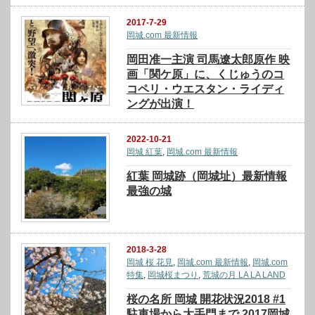
2017-7-29
岡城.com 最新情報
岡田准一主演 司馬遼太郎原作 映
画「関ケ原」に、くじゅうのコ
コペリ・ウエスタン・ライディ
ングが出演！
2022-10-21
岡城 紅葉
,
岡城.com 最新情報
紅葉 岡城跡（岡城址）最新情報
最強の城
2018-3-28
岡城 桜 花見
,
岡城.com 最新情報
,
岡城.com
特集
,
岡城桜まつり
,
荒城の月 LA LA LAND
桜の名所 岡城 開花状況2018 #1
駐車場から大手門まで 2017岡城