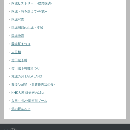
岡城ヒストリー -歴史探訪-
岡城・時を超えて–写真–
岡城写真
岡城周辺の山城・支城
岡城地図
岡城桜まつり
未分類
竹田城下町
竹田城下町雛まつり
荒城の月 LA LA LAND
豊後food記 -奥豊後周辺の食-
NHK大河 鎌倉殿の13人
入田 中島公園河川プール
道の駅あさじ