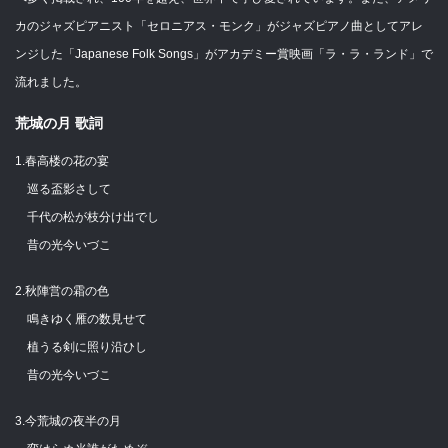
カのジャズピアニスト「セロニアス・モンク」がジャズピアノ曲としてアレ
ンジした「Japanese Folk Songs」がアカデミー賞映画「ラ・ラ・ランド」で
流れました。
荒城の月 歌詞
1.春高楼の花の宴
巡る盃影さして
千代の松が枝分け出でし
昔の光今いづこ
2.秋陣営の霜の色
鳴きゆく雁の数見せて
植うる剣に照り沿ひし
昔の光今いづこ
3.今荒城の夜半の月