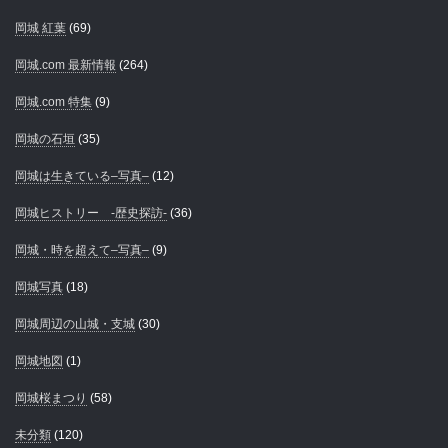
岡城 紅葉
(69)
岡城.com 最新情報
(264)
岡城.com 特集
(9)
岡城の石垣
(35)
岡城は生きている–写真–
(12)
岡城ヒストリー -歴史探訪-
(36)
岡城・時を超えて–写真–
(9)
岡城写真
(18)
岡城周辺の山城・支城
(30)
岡城地図
(1)
岡城桜まつり
(58)
未分類
(120)