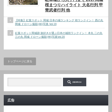
桜まつりハイライト 大名行列 甲
冑武者行列 他
【特集】紅葉スポット 岡城 日本の城ランキング 初ランクイン！ 西の丸
岡城 ドローン撮影(4K)写真 Vol.19
紅葉スポット岡城跡 旅好きが選ぶ日本の城初ランクイン！ 本丸 二の丸
三の丸 岡城 ドローン撮影(4K)写真Vol.20
トップページに戻る
広告