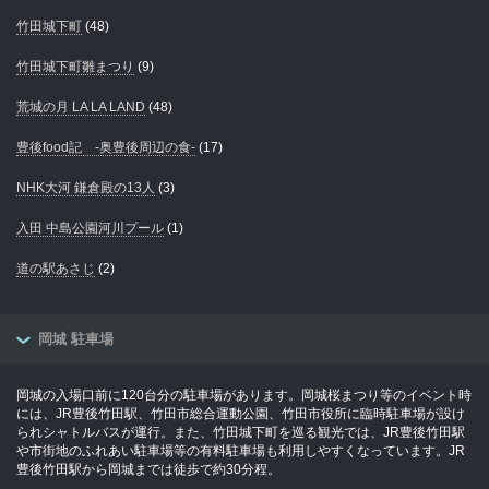
竹田城下町
(48)
竹田城下町雛まつり
(9)
荒城の月 LA LA LAND
(48)
豊後food記 -奥豊後周辺の食-
(17)
NHK大河 鎌倉殿の13人
(3)
入田 中島公園河川プール
(1)
道の駅あさじ
(2)
岡城 駐車場
岡城の入場口前に120台分の駐車場があります。岡城桜まつり等のイベント時
には、JR豊後竹田駅、竹田市総合運動公園、竹田市役所に臨時駐車場が設け
られシャトルバスが運行。また、竹田城下町を巡る観光では、JR豊後竹田駅
や市街地のふれあい駐車場等の有料駐車場も利用しやすくなっています。JR
豊後竹田駅から岡城までは徒歩で約30分程。