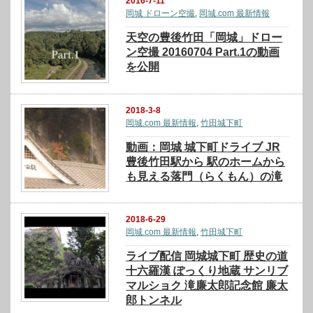
2016-7-11
岡城 ドローン空撮
,
岡城.com 最新情報
天空の豊後竹田「岡城」ドロー
ン空撮 20160704 Part.1の動画
を公開
2018-3-8
岡城.com 最新情報
,
竹田城下町
動画：岡城 城下町ドライブ JR
豊後竹田駅から 駅のホームから
も見える落門（らくもん）の滝
2018-6-29
岡城.com 最新情報
,
竹田城下町
ライブ配信 岡城城下町 歴史の道
十六羅漢 ぽっくり地蔵 サンリブ
マルショク 滝廉太郎記念館 廉太
郎トンネル