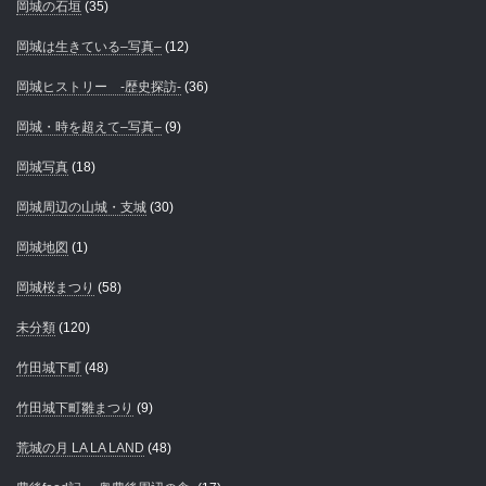
岡城の石垣
(35)
岡城は生きている–写真–
(12)
岡城ヒストリー -歴史探訪-
(36)
岡城・時を超えて–写真–
(9)
岡城写真
(18)
岡城周辺の山城・支城
(30)
岡城地図
(1)
岡城桜まつり
(58)
未分類
(120)
竹田城下町
(48)
竹田城下町雛まつり
(9)
荒城の月 LA LA LAND
(48)