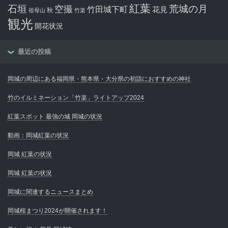
紅葉
石垣
空撮
荒城の月
竹田城下町
花見
秋
祖母山
竹楽
観光
開花状況
最近の投稿
岡城の周辺にある福岡県・熊本県・大分県の初詣におすすめの神社
竹のイルミネーション「竹楽」ライトアップ2024
紅葉スポット 最強の城 岡城の状況
動画：岡城紅葉の状況
岡城 紅葉の状況
岡城 紅葉の状況
岡城に関連するニュースまとめ
岡城桜まつり2024が開催されます！