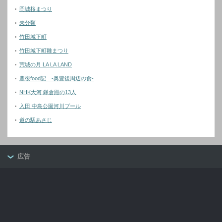
岡城桜まつり
未分類
竹田城下町
竹田城下町雛まつり
荒城の月 LA LA LAND
豊後food記 -奥豊後周辺の食-
NHK大河 鎌倉殿の13人
入田 中島公園河川プール
道の駅あさじ
広告