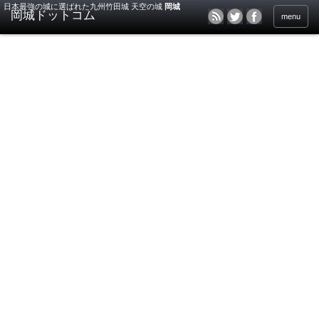
日本最強の城に選ばれた九州竹田城 天空の城
岡城
menu