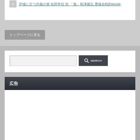
牙城に立つ忠義の盾 佐田常任 対 「鬼」島津義弘 豊薩合戦Episode
トップページに戻る
広告