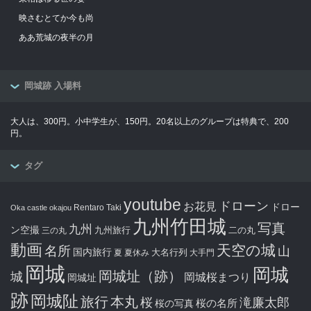
映さむとてか今も尚
ああ荒城の夜半の月
岡城跡 入場料
大人は、300円。小中学生が、150円。20名以上のグループは特典で、200
円。
タグ
youtube
ドローン
お花見
ドロー
Rentaro Taki
Oka castle
okajou
九州竹田城
写真
九州
ン空撮
九州旅行
二の丸
三の丸
動画
天空の城
名所
山
国内旅行
大名行列
夏
夏休み
大手門
岡城
岡城
岡城址（跡）
城
岡城桜まつり
岡城址
跡
岡城阯
旅行
本丸
滝廉太郎
桜
桜の写真
桜の名所