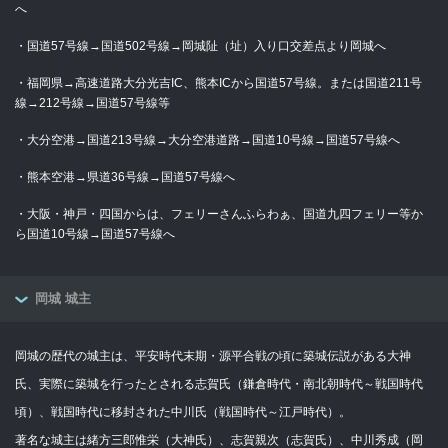
へ
・国道57号線→国道502号線→岡城阯（址）入り口交差点より岡城へ
・福岡県→高速道路大分光吉IC、熊本ICから国道57号線。または国道211号
線→212号線→国道57号線等
・大分空港→国道213号線→大分空港道路→国道10号線→国道57号線へ
・熊本空港→県道36号線→国道57号線へ
・大阪・神戸・四国からは、フェリーさんふらわぁ、国道九四フェリー等か
ら国道10号線→国道57号線へ
岡城 城主
岡城の歴代の城主は、平安時代末期・源平合戦の頃に築城伝説がある大神
氏、実際に築城を行ったとされる志賀氏（鎌倉時代・南北朝時代～戦国時代
頃）、戦国時代に移封された中川氏（戦国時代～江戸時代）。
著名な城主は緒方三郎惟栄（大神氏）、志賀親次（志賀氏）、中川秀成（岡