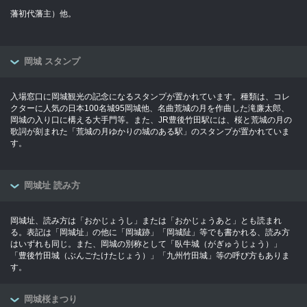
藩初代藩主）他。
岡城 スタンプ
入場窓口に岡城観光の記念になるスタンプが置かれています。種類は、コレ
クターに人気の日本100名城95岡城他、名曲荒城の月を作曲した滝廉太郎、
岡城の入り口に構える大手門等。また、JR豊後竹田駅には、桜と荒城の月の
歌詞が刻まれた「荒城の月ゆかりの城のある駅」のスタンプが置かれていま
す。
岡城址 読み方
岡城址、読み方は「おかじょうし」または「おかじょうあと」とも読まれ
る。表記は「岡城址」の他に「岡城跡」「岡城阯」等でも書かれる、読み方
はいずれも同じ。また、岡城の別称として「臥牛城（がぎゅうじょう）」
「豊後竹田城（ぶんごたけたじょう）」「九州竹田城」等の呼び方もありま
す。
岡城桜まつり