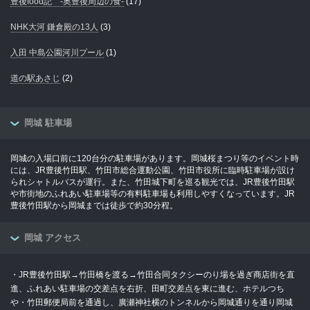
豊後food記 -奥豊後周辺の食-
(17)
NHK大河 鎌倉殿の13人
(3)
入田 中島公園河川プール
(1)
道の駅あさじ
(2)
岡城 駐車場
岡城の入場口前に120台分の駐車場があります。岡城桜まつり等のイベント時
には、JR豊後竹田駅、竹田市総合運動公園、竹田市役所に臨時駐車場が設け
られシャトルバスが運行。また、竹田城下町を巡る観光では、JR豊後竹田駅
や市街地のふれあい駐車場等の有料駐車場も利用しやすくなっています。JR
豊後竹田駅から岡城までは徒歩で約30分程。
岡城 アクセス
・JR豊後竹田駅→竹田橋を渡る→竹田合同タクシーのり場を過ぎ商店街を直
進、ふれあい駐車場の交差点を右折、田町交差点を東に進む、ホテルつち
や・竹田郵便局前を通過し、廣瀬神社横のトンネルから岡城通りを通り岡城