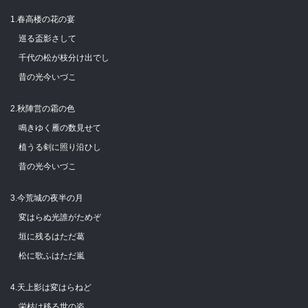
1.春高楼の花の宴
巡る盃影さして
千代の松が枝分け出でし
昔の光今いづこ
2.秋陣営の霜の色
鳴きゆく雁の数見せて
植うる剣に照り沿ひし
昔の光今いづこ
3.今荒城の夜半の月
変はらぬ光誰がためぞ
垣に残るはただ葛
松に歌ふはただ嵐
4.天上影は変はらねど
栄枯は移る世の姿