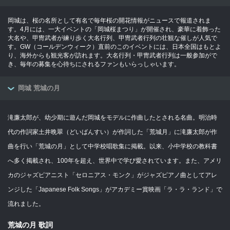
岡城は、桜の名所として有名で毎年桜の開花情報がニュースで報道されま
す。4月には、一大イベントの「岡城桜まつり」が開催され、豪華に着飾った
大名や、甲冑武者が練り歩く大名行列、甲冑武者行列の壮観な催しが人気で
す。GW（コールデンウィーク）直前のこのイベントには、日本全国はもとよ
り、海外からも観光客が訪れます。大名行列・甲冑武者行列は一般参加がで
き、毎年の募集を心待ちにされるファンもいらっしゃいます。
岡城 荒城の月
滝廉太郎が、幼少期に遊んだ岡城をモデルに作曲したとされる名曲。明治時
代の作詞家土井晩翠（どいばんすい）が作詞した「荒城月」に滝廉太郎が作
曲を行い「荒城の月」として中学校唱歌集に掲載。以来、小中学校の教科書
へ多く掲載され、100年を超え、世界中で学び愛されています。また、アメリ
カのジャズピアニスト「セロニアス・モンク」がジャズピアノ曲としてアレ
ンジした「Japanese Folk Songs」がアカデミー賞映画「ラ・ラ・ランド」で
流れました。
荒城の月 歌詞