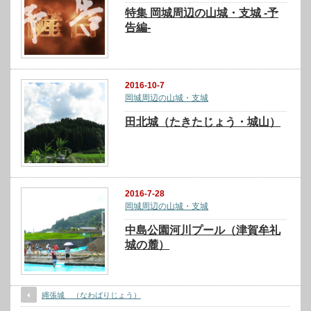
特集 岡城周辺の山城・支城 -予
告編-
2016-10-7
岡城周辺の山城・支城
田北城（たきたじょう・城山）
2016-7-28
岡城周辺の山城・支城
中島公園河川プール（津賀牟礼
城の麓）
縄張城 （なわばりじょう）