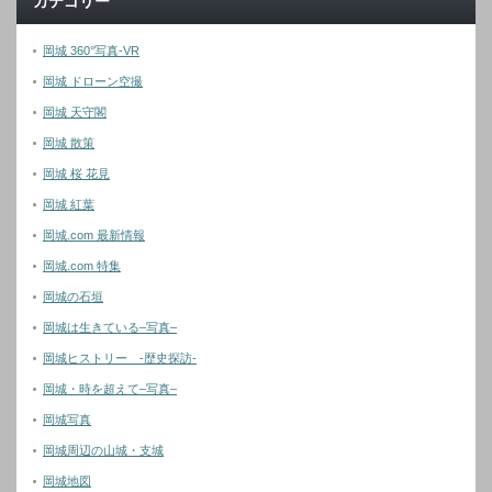
カテゴリー
岡城 360°写真-VR
岡城 ドローン空撮
岡城 天守閣
岡城 散策
岡城 桜 花見
岡城 紅葉
岡城.com 最新情報
岡城.com 特集
岡城の石垣
岡城は生きている–写真–
岡城ヒストリー -歴史探訪-
岡城・時を超えて–写真–
岡城写真
岡城周辺の山城・支城
岡城地図