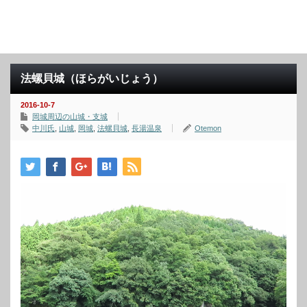
法螺貝城（ほらがいじょう）
2016-10-7
岡城周辺の山城・支城
中川氏
,
山城
,
岡城
,
法螺貝城
,
長湯温泉
Otemon