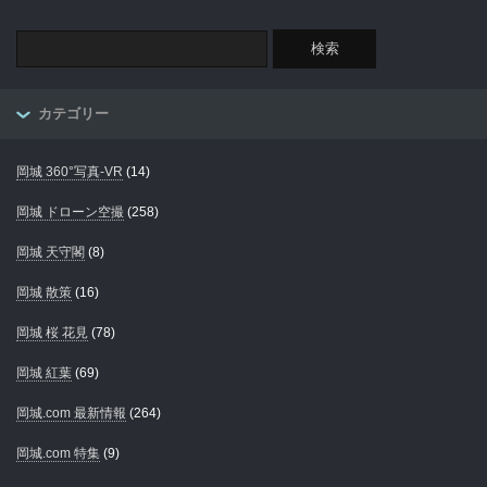
カテゴリー
岡城 360°写真-VR
(14)
岡城 ドローン空撮
(258)
岡城 天守閣
(8)
岡城 散策
(16)
岡城 桜 花見
(78)
岡城 紅葉
(69)
岡城.com 最新情報
(264)
岡城.com 特集
(9)