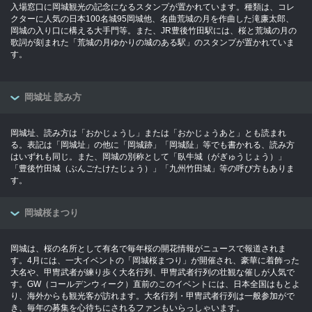
入場窓口に岡城観光の記念になるスタンプが置かれています。種類は、コレ
クターに人気の日本100名城95岡城他、名曲荒城の月を作曲した滝廉太郎、
岡城の入り口に構える大手門等。また、JR豊後竹田駅には、桜と荒城の月の
歌詞が刻まれた「荒城の月ゆかりの城のある駅」のスタンプが置かれていま
す。
岡城址 読み方
岡城址、読み方は「おかじょうし」または「おかじょうあと」とも読まれ
る。表記は「岡城址」の他に「岡城跡」「岡城阯」等でも書かれる、読み方
はいずれも同じ。また、岡城の別称として「臥牛城（がぎゅうじょう）」
「豊後竹田城（ぶんごたけたじょう）」「九州竹田城」等の呼び方もありま
す。
岡城桜まつり
岡城は、桜の名所として有名で毎年桜の開花情報がニュースで報道されま
す。4月には、一大イベントの「岡城桜まつり」が開催され、豪華に着飾った
大名や、甲冑武者が練り歩く大名行列、甲冑武者行列の壮観な催しが人気で
す。GW（コールデンウィーク）直前のこのイベントには、日本全国はもとよ
り、海外からも観光客が訪れます。大名行列・甲冑武者行列は一般参加がで
き、毎年の募集を心待ちにされるファンもいらっしゃいます。