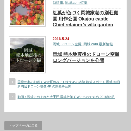
新情報
,
岡城.com 特集
紅葉が色づく岡城家老の別荘庭
園 用作公園 Okajou castle
Chief retainer’s villa garden
2016-5-24
岡城 ドローン空撮
,
岡城.com 最新情報
岡城 熊本地震後のドローン空撮
ロングバージョンを公開
翠緑の奥の細道 GWや夏休みにおすすめの木陰 散策スポット 岡城 御廟
所周辺ドローン映像 4K の動画を公開
動画：深緑に包まれた大手門 岡城散策 GWにもおすすめ 2018年4月
トップページに戻る