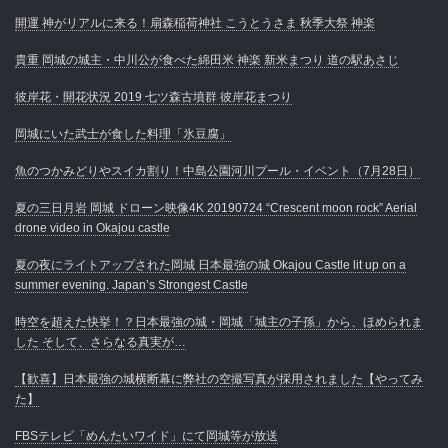
開運 神がリアルに来る！扇森稲荷神社 こうとうさま 秋季大祭 神楽
貴重 岡城の城主・中川公が食べた綿田米 神楽 新米まつり 道の駅あさじ
彼岸花・開花状況 2019 七ツ森古墳群 彼岸花まつり
岡城にいた武士が食した料理「氷豆腐」
魚のつかみどりやスイカ割り！中島公園河川プール・イベント（7月28日）
夏の三日月岩 岡城 ドローン映像4K 20190724 “Crescent moon rock” Aerial
drone video in Okajou castle
夏の夜にライトアップされた岡城 日本最強の城 Okajou Castle lit up on a
summer evening. Japan’s Strongest Castle
時空を超えた快挙！？日本最強の城・岡城「城主の子孫」から、ほめられま
した そして、さらなる真実が…
【歓喜】日本最強の城横断幕に弊社の空撮写真が採用されました【やってみ
た】
FBSテレビ「めんたいワイド」にて岡城等が放送