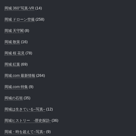
岡城 360°写真-VR
(14)
岡城 ドローン空撮
(258)
岡城 天守閣
(8)
岡城 散策
(16)
岡城 桜 花見
(78)
岡城 紅葉
(69)
岡城.com 最新情報
(264)
岡城.com 特集
(9)
岡城の石垣
(35)
岡城は生きている–写真–
(12)
岡城ヒストリー -歴史探訪-
(36)
岡城・時を超えて–写真–
(9)