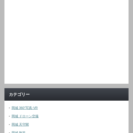
カテゴリー
岡城 360°写真-VR
岡城 ドローン空撮
岡城 天守閣
岡城 散策