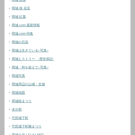
岡城 桜 花見
岡城 紅葉
岡城.com 最新情報
岡城.com 特集
岡城の石垣
岡城は生きている–写真–
岡城ヒストリー -歴史探訪-
岡城・時を超えて–写真–
岡城写真
岡城周辺の山城・支城
岡城地図
岡城桜まつり
未分類
竹田城下町
竹田城下町雛まつり
荒城の月 LA LA LAND