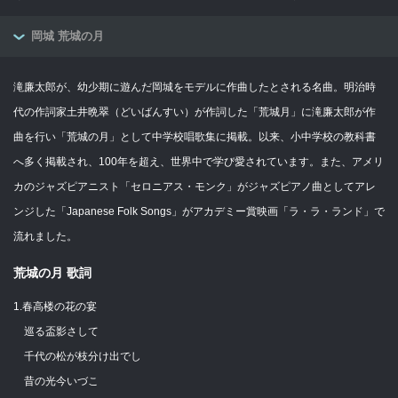
岡城 荒城の月
滝廉太郎が、幼少期に遊んだ岡城をモデルに作曲したとされる名曲。明治時
代の作詞家土井晩翠（どいばんすい）が作詞した「荒城月」に滝廉太郎が作
曲を行い「荒城の月」として中学校唱歌集に掲載。以来、小中学校の教科書
へ多く掲載され、100年を超え、世界中で学び愛されています。また、アメリ
カのジャズピアニスト「セロニアス・モンク」がジャズピアノ曲としてアレ
ンジした「Japanese Folk Songs」がアカデミー賞映画「ラ・ラ・ランド」で
流れました。
荒城の月 歌詞
1.春高楼の花の宴
巡る盃影さして
千代の松が枝分け出でし
昔の光今いづこ