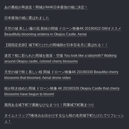
あの番組が再放送！岡城がNHK日本最強の城に決定！
日本最強の城に選ばれました
天空の城 美しい藤の花 新緑の岡城 ドローン映像4K 20190422 GWオススメ
Beautifully blooming wisteria in Okajou Castle. Aerial
【国指定史跡】城下町たけたの岡城跡が日本百名月に選ばれる！！
迷宮？桜に彩られた岡城を散策・空撮 You look like a labyrinth? Walking
around Okajou castle, colored cherry blossoms
天空の城で咲く美しい桜 岡城 ドローン映像4K 20190330 Beautiful cherry
blossoms that bloomed. Aerial drone video
桜が咲き始めた岡城 ドローン映像 4K 20190326 Okajou Castle that cherry
blossoms have begun to bloom!
風情ある城下町で素敵なひなまつり！岡藩城下町雛まつり
タイムトリップ⁈春休みお出かけするなら桜の名所城下町たけたでリフレッシ
ュ！