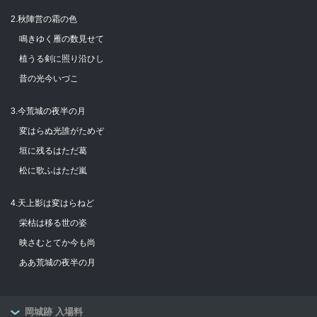
2.秋陣営の霜の色
鳴きゆく雁の数見せて
植うる剣に照り沿ひし
昔の光今いづこ
3.今荒城の夜半の月
変はらぬ光誰がためぞ
垣に残るはただ葛
松に歌ふはただ嵐
4.天上影は変はらねど
栄枯は移る世の姿
映さむとてか今も尚
ああ荒城の夜半の月
岡城跡 入場料