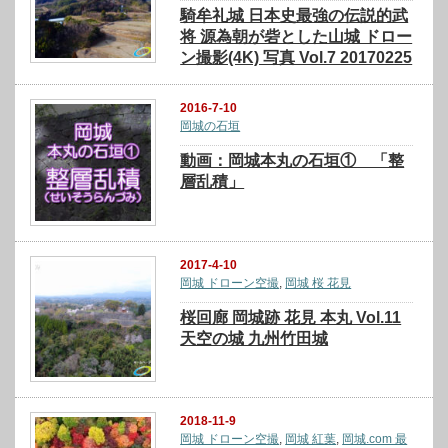
騎牟礼城 日本史最強の伝説的武
将 源為朝が砦とした山城 ドロー
ン撮影(4K) 写真 Vol.7 20170225
2016-7-10
岡城の石垣
動画：岡城本丸の石垣① 「整
層乱積」
2017-4-10
岡城 ドローン空撮
,
岡城 桜 花見
桜回廊 岡城跡 花見 本丸 Vol.11
天空の城 九州竹田城
2018-11-9
岡城 ドローン空撮
,
岡城 紅葉
,
岡城.com 最