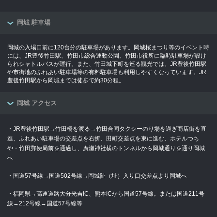
岡城 駐車場
岡城の入場口前に120台分の駐車場があります。岡城桜まつり等のイベント時
には、JR豊後竹田駅、竹田市総合運動公園、竹田市役所に臨時駐車場が設け
られシャトルバスが運行。また、竹田城下町を巡る観光では、JR豊後竹田駅
や市街地のふれあい駐車場等の有料駐車場も利用しやすくなっています。JR
豊後竹田駅から岡城までは徒歩で約30分程。
岡城 アクセス
・JR豊後竹田駅→竹田橋を渡る→竹田合同タクシーのり場を過ぎ商店街を直
進、ふれあい駐車場の交差点を右折、田町交差点を東に進む、ホテルつち
や・竹田郵便局前を通過し、廣瀬神社横のトンネルから岡城通りを通り岡城
へ
・国道57号線→国道502号線→岡城阯（址）入り口交差点より岡城へ
・福岡県→高速道路大分光吉IC、熊本ICから国道57号線。または国道211号
線→212号線→国道57号線等