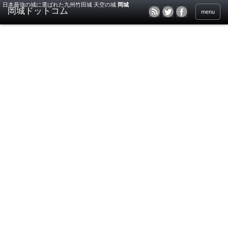
日本最強の城に選ばれた九州竹田城 天空の城
岡城
menu