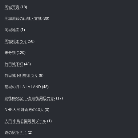
岡城写真
(18)
岡城周辺の山城・支城
(30)
岡城地図
(1)
岡城桜まつり
(58)
未分類
(120)
竹田城下町
(48)
竹田城下町雛まつり
(9)
荒城の月 LA LA LAND
(48)
豊後food記 -奥豊後周辺の食-
(17)
NHK大河 鎌倉殿の13人
(3)
入田 中島公園河川プール
(1)
道の駅あさじ
(2)