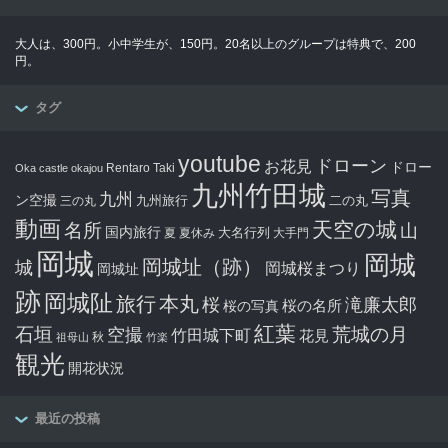
大人は、300円。小中学生が、150円。20名以上のグループは特典で、200
円。
タグ
youtube
ドローン
お花見
ドロー
Rentaro Taki
Oka castle
okajou
九州竹田城
写真
九州
ン空撮
九州旅行
二の丸
三の丸
動画
天空の城
名所
山
国内旅行
大名行列
夏
夏休み
大手門
岡城
岡城
岡城址（跡）
城
岡城桜まつり
岡城址
跡
岡城阯
旅行
本丸
滝廉太郎
桜
桜の写真
桜の名所
紅葉
石垣
空撮
荒城の月
竹田城下町
花見
秋
祖母山
竹楽
観光
開花状況
最近の投稿