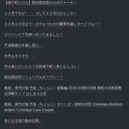
【城下町たけた】西出開花堂のカボスケーキ！
１２月ですが・・、そして１２月だからこそ！
１２月２０日まで！ホテルつちやの豪華年越しオードブル！！
グリーンピア天神へ行ってきました！
平成最後の年越し前に。
今年もそろそろ・・
手土産にぴったり！竹田城下町へ来たならコレ！
西出開花堂リニューアルオープン！！
動画：美竹灯篭 竹楽（ちくらく）総集編 2018 3日間の比較 殿町の武家屋敷
古澤剛ライブ はじまりの空
動画：美竹灯篭 竹楽（ちくらく）キリシタン洞窟礼拝堂 Chikuraku Bamboo
lentern ! Christian Cave Chapel
冬になる前の散歩日和。