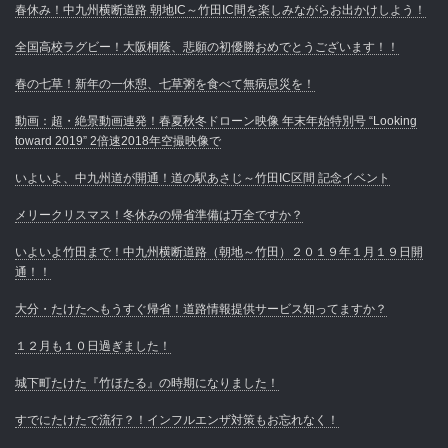
春休み！中九州横断道路 朝地IC～竹田IC間を楽しみながらお出かけしよう！
全国高校ラグビー！大阪桐蔭、悲願の初優勝おめでとうございます！！
春の七草！新年の一休憩、七草粥を食べて無病息災を！
動画：超・絶景動画連発！春夏秋冬ドローン映像 年末年始特別号 “Looking
toward 2019” 2倍速2018年空撮映像で
いよいよ、中九州道が開通！道の駅あさじ～竹田IC区間 記念イベント
メリークリスマス！冬休みの帰省準備は万全ですか？
いよいよ竹田まで！中九州横断道路（朝地～竹田）２０１９年１月１９日開
通！！
大分・たけたへもうすぐ帰省！道路情報提供サービス知ってますか？
１２月も１０日過ぎました！
城下町たけた『竹ほたる』の時期になりました！
すでにたけたで流行？！インフルエンザ対策もお忘れなく！