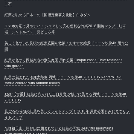
こ石
紅葉と眺める日本一の【国指定重要文化財】白水ダム
スマホ対応で見やすい！ シェアして安心便利な竹楽2018 順路マップ！駐車
場・シャトルバス・見どころ等
美しく色づいた見頃の紅葉庭園を散策！おすすめ絶景ドローン映像4K 用作公
園
紅葉が色づく岡城家老の別荘庭園 用作公園 Okajou castle Chief retainer’s
villa garden
紅葉に包まれた瀧廉太郎像 岡城 ドローン映像4K 20181105 Rentaro Taki
statue colored with autumn leaves
動画:【貴重】紅葉に彩られた三日月岩 夕焼けに染まる岡城 ドローン映像4K
20181105
見ごろの時期の紅葉を美しくライトアップ！ 2018年 用作公園もみじまつりラ
イトアップ
名峰祖母山、阿蘇山に囲まれている紅葉の岡城 Beautiful mountains