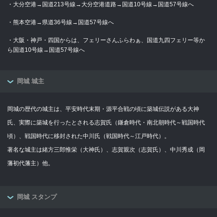
・大分空港→国道213号線→大分空港道路→国道10号線→国道57号線へ
・熊本空港→県道36号線→国道57号線へ
・大阪・神戸・四国からは、フェリーさんふらわぁ、国道九四フェリー等か
ら国道10号線→国道57号線へ
岡城 城主
岡城の歴代の城主は、平安時代末期・源平合戦の頃に築城伝説がある大神
氏、実際に築城を行ったとされる志賀氏（鎌倉時代・南北朝時代～戦国時代
頃）、戦国時代に移封された中川氏（戦国時代～江戸時代）。
著名な城主は緒方三郎惟栄（大神氏）、志賀親次（志賀氏）、中川秀成（岡
藩初代藩主）他。
岡城 スタンプ