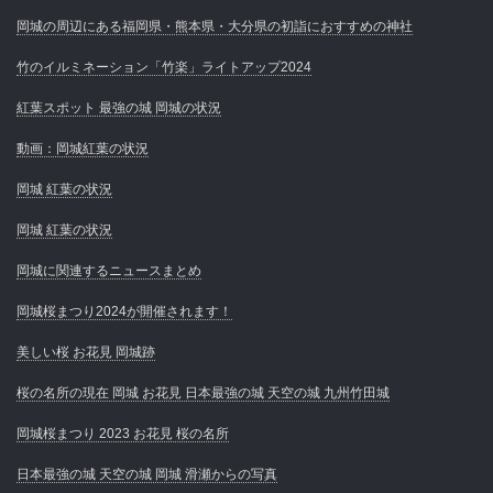
岡城の周辺にある福岡県・熊本県・大分県の初詣におすすめの神社
竹のイルミネーション「竹楽」ライトアップ2024
紅葉スポット 最強の城 岡城の状況
動画：岡城紅葉の状況
岡城 紅葉の状況
岡城 紅葉の状況
岡城に関連するニュースまとめ
岡城桜まつり2024が開催されます！
美しい桜 お花見 岡城跡
桜の名所の現在 岡城 お花見 日本最強の城 天空の城 九州竹田城
岡城桜まつり 2023 お花見 桜の名所
日本最強の城 天空の城 岡城 滑瀬からの写真