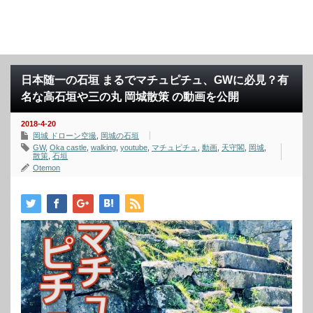
日本随一の石垣 まるでマチュピチュ、GWに必見？有
名な高石垣や三の丸 岡城散策 の動画を公開
2018-4-20
岡城 ドローン空撮
,
岡城の石垣
GW
,
Oka castle
,
walking
,
youtube
,
マチュピチュ
,
動画
,
天守閣
,
岡城
,
散策
,
石垣
Otemon