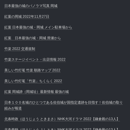
日本最強の城のパノラマ写真 岡城
紅葉の岡城 2022年11月27日
紅葉 日本最強の城・岡城 メイン駐車場から
紅葉 日本最強の城・岡城 滑瀬から
竹楽 2022 交通規制
竹楽ステージイベント・出店情報 2022
美しい竹灯篭 竹楽 順路マップ 2022
美しい竹灯篭「竹楽」ちくらく 2022
紅葉 岡城跡（岡城址）最新情報 最強の城
日本１００名城のひとつである佐伯城が国指定遺跡を目指す！佐伯城の取り
組みが報道
北条時政（ほうじょう ときまさ）NHK大河ドラマ 2022【鎌倉殿の13人】
北条義時（ほうじょう よしとき）NHK大河ドラマ 2022【鎌倉殿の13人】