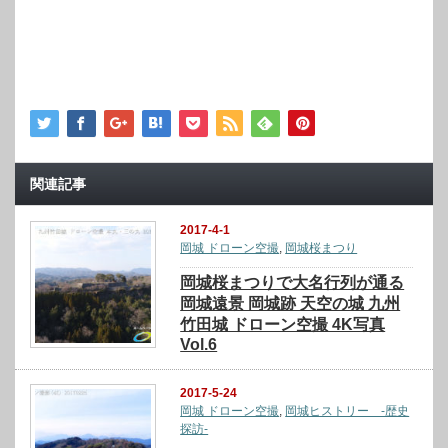
関連記事
2017-4-1
岡城 ドローン空撮
,
岡城桜まつり
岡城桜まつりで大名行列が通る
岡城遠景 岡城跡 天空の城 九州
竹田城 ドローン空撮 4K写真
Vol.6
2017-5-24
岡城 ドローン空撮
,
岡城ヒストリー -歴史
探訪-