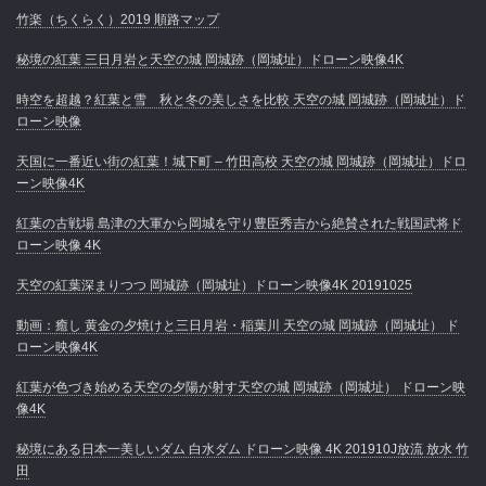
竹楽（ちくらく）2019 順路マップ
秘境の紅葉 三日月岩と天空の城 岡城跡（岡城址）ドローン映像4K
時空を超越？紅葉と雪 秋と冬の美しさを比較 天空の城 岡城跡（岡城址）ド
ローン映像
天国に一番近い街の紅葉！城下町 – 竹田高校 天空の城 岡城跡（岡城址）ドロ
ーン映像4K
紅葉の古戦場 島津の大軍から岡城を守り豊臣秀吉から絶賛された戦国武将ド
ローン映像 4K
天空の紅葉深まりつつ 岡城跡（岡城址）ドローン映像4K 20191025
動画：癒し 黄金の夕焼けと三日月岩・稲葉川 天空の城 岡城跡（岡城址） ド
ローン映像4K
紅葉が色づき始める天空の夕陽が射す天空の城 岡城跡（岡城址） ドローン映
像4K
秘境にある日本一美しいダム 白水ダム ドローン映像 4K 201910J放流 放水 竹
田