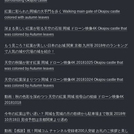
surrounding Okajou castle
紅葉に彩られた岡城の大手門を歩く Walking main gate of Okajou castle
colored with autumn leaves
深まる美しい紅葉が彩る天空の石垣 岡城 ドローン映像4K Okajou castle that
was colored by Autumn leaves
もう見ごろ？紅葉が美しい日本のお城 関東 京都 九州等 2018年のランキング
で人気の城や穴場の城を紹介！
天空の秋陽が射す紅葉 岡城 ドローン映像4K 20181025 Okajou castle that
was colored by Autumn leaves
天空の紅葉深まりつつ 岡城 ドローン映像4K 20181024 Okajou castle that
was colored by Autumn leaves
動画：秋の色彩を深めつつ 天空の紅葉 岡城 祖母山の稜線 ドローン映像4K
20181018
今年の紅葉は早い遅い？ 岡城を荒城の月の歌碑から駐車場まで散策 2018年
10月18日 見頃予想は京都関東より遅め
動画:【感謝】祝！岡城コム チャンネル登録者200人突破 お礼のご挨拶と美し