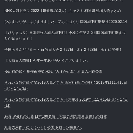
NHK大河ドラマ 2022【鎌倉殿の13人】 キャスト 相関図 登場人物まとめ
ひなまつりが、はじまりました。花もちづくり 岡藩城下町雛祭り2020.02.14
【ひなまつり】日本最強の城の城下町！令和２年第２２回岡藩城下町雛まつ
りが始まります！
全国あきんどサミット in 竹田大会 2月27日（木）2月28日（金）に開催！
【大晦日の岡城】今年一年ありがとうございました。
ゆめ幻の如く 用作夜神楽 水鏡（みずかがみ）紅葉の用作公園
きれいな竹灯籠 竹楽2019の見どころ 西宮社(西ノ宮神社) 2019年は11月15日
(金)～17日(日)
きれいな竹灯籠 竹楽2019の見どころ 十六羅漢 2019年は11月15日(金)～17日
(日)
絶景 夕暮れの紅葉 日本100名城・岡城 九州九重連山 癒しの自然
紅葉の用作（ゆうじゃく）公園 ドローン映像 4K