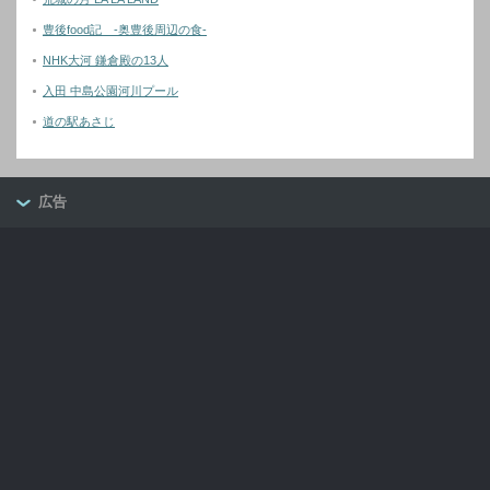
豊後food記 -奥豊後周辺の食-
NHK大河 鎌倉殿の13人
入田 中島公園河川プール
道の駅あさじ
広告