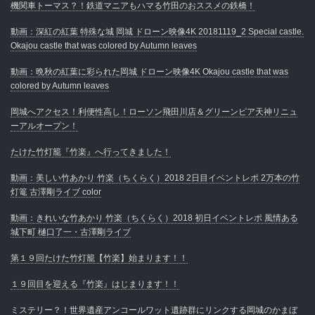
機関車トーマス？！鉄道マニアもハマる竹田のおススメの鉄橋！
動画：深紅の紅葉 特殊な城 岡城 ドローン映像4K 20181119_2 Special castle.
Okajou castle that was colored by Autumn leaves
動画：晩秋の紅葉に彩られた岡城 ドローン映像4K Okajou castle that was
colored by Autumn leaves
岡城へアクセス！利便性高し！ローソン飛田川店＆グリーンピア天神リニュ
ーアルオープン！
たけた竹灯籠『竹楽』へ行ってきました！
動画：美しい竹あかり 竹楽（ちくらく）2018 2日目イベントレポ 2万本の竹
灯篭 古澤剛ライブ color
動画：きれいな竹あかり 竹楽（ちくらく）2018 初日イベントレポ 風情ある
城下町 樋口了一・古澤剛ライブ
第１９回たけた竹灯籠【竹楽】始まります！！
１９回目を迎える『竹楽』はじまります！！
ミステリー？！世界遺産アンコールワット遺跡群にリンクする岡城のかまぼ