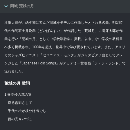
岡城 荒城の月
滝廉太郎が、幼少期に遊んだ岡城をモデルに作曲したとされる名曲。明治時
代の作詞家土井晩翠（どいばんすい）が作詞した「荒城月」に滝廉太郎が作
曲を行い「荒城の月」として中学校唱歌集に掲載。以来、小中学校の教科書
へ多く掲載され、100年を超え、世界中で学び愛されています。また、アメリ
カのジャズピアニスト「セロニアス・モンク」がジャズピアノ曲としてアレ
ンジした「Japanese Folk Songs」がアカデミー賞映画「ラ・ラ・ランド」で
流れました。
荒城の月 歌詞
1.春高楼の花の宴
巡る盃影さして
千代の松が枝分け出でし
昔の光今いづこ