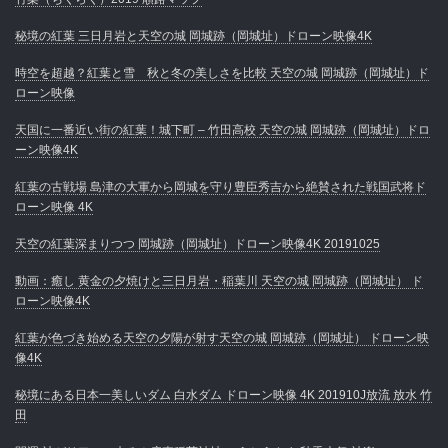
秘境の紅葉 三日月岩と天空の城 岡城跡（岡城址）ドローン映像4K
時空を超越？紅葉と雪 秋と冬の美しさを比較 天空の城 岡城跡（岡城址）ド
ローン映像
天国に一番近い街の紅葉！城下町 – 竹田高校 天空の城 岡城跡（岡城址）ドロ
ーン映像4K
紅葉の古戦場 島津の大軍から岡城を守り豊臣秀吉から絶賛された戦国武将ド
ローン映像 4K
天空の紅葉深まりつつ 岡城跡（岡城址）ドローン映像4K 20191025
動画：癒し 黄金の夕焼けと三日月岩・稲葉川 天空の城 岡城跡（岡城址） ド
ローン映像4K
紅葉が色づき始める天空の夕陽が射す天空の城 岡城跡（岡城址） ドローン映
像4K
秘境にある日本一美しいダム 白水ダム ドローン映像 4K 201910J放流 放水 竹
田