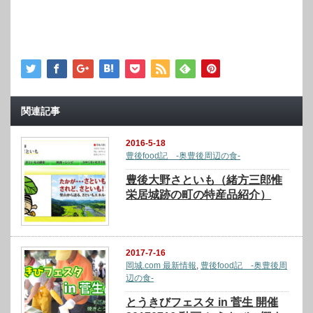
関連記事
2016-5-18
豊後food記 -奥豊後周辺の食-
豊後大野さといも（緒方三郎惟
栄居城跡の町の特産品紹介）
2017-7-16
岡城.com 最新情報
,
豊後food記 -奥豊後周
辺の食-
とうきびフェスタ in 菅生 開催