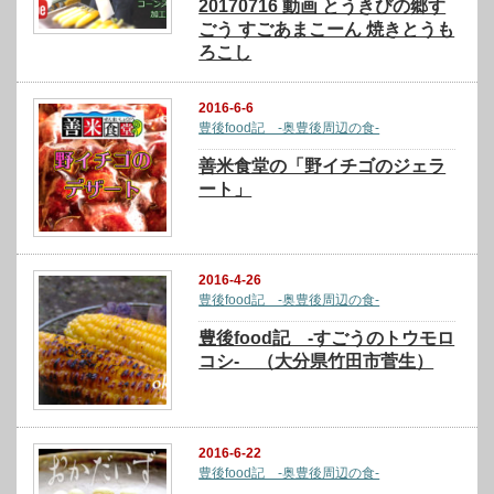
20170716 動画 とうきびの郷す
ごう すごあまこーん 焼きとうも
ろこし
2016-6-6
豊後food記 -奥豊後周辺の食-
善米食堂の「野イチゴのジェラ
ート」
2016-4-26
豊後food記 -奥豊後周辺の食-
豊後food記 -すごうのトウモロ
コシ- （大分県竹田市菅生）
2016-6-22
豊後food記 -奥豊後周辺の食-