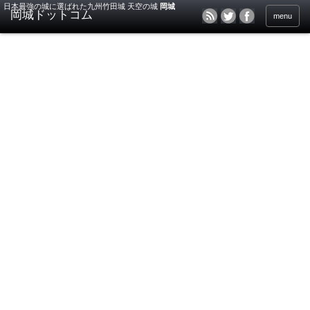
日本最強の城に選ばれた九州竹田城 天空の城
岡城
menu