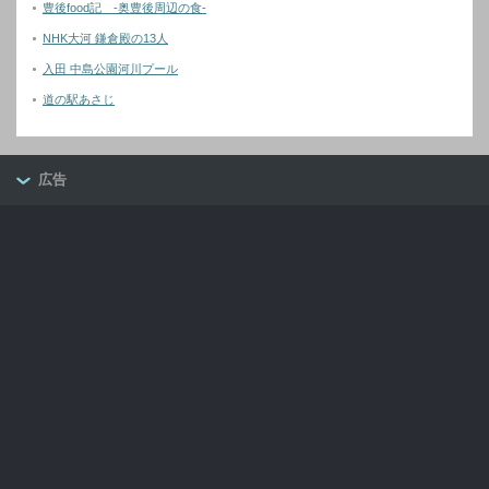
豊後food記 -奥豊後周辺の食-
NHK大河 鎌倉殿の13人
入田 中島公園河川プール
道の駅あさじ
広告