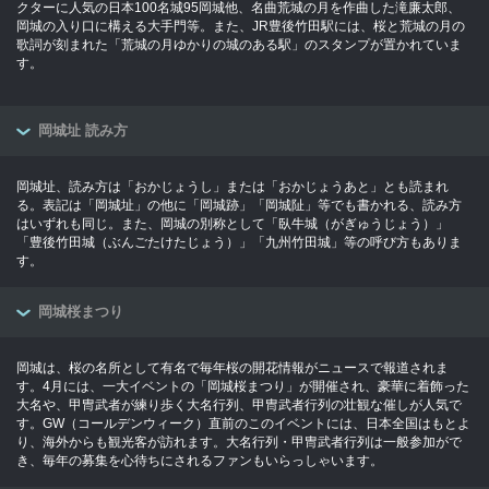
クターに人気の日本100名城95岡城他、名曲荒城の月を作曲した滝廉太郎、
岡城の入り口に構える大手門等。また、JR豊後竹田駅には、桜と荒城の月の
歌詞が刻まれた「荒城の月ゆかりの城のある駅」のスタンプが置かれていま
す。
岡城址 読み方
岡城址、読み方は「おかじょうし」または「おかじょうあと」とも読まれ
る。表記は「岡城址」の他に「岡城跡」「岡城阯」等でも書かれる、読み方
はいずれも同じ。また、岡城の別称として「臥牛城（がぎゅうじょう）」
「豊後竹田城（ぶんごたけたじょう）」「九州竹田城」等の呼び方もありま
す。
岡城桜まつり
岡城は、桜の名所として有名で毎年桜の開花情報がニュースで報道されま
す。4月には、一大イベントの「岡城桜まつり」が開催され、豪華に着飾った
大名や、甲冑武者が練り歩く大名行列、甲冑武者行列の壮観な催しが人気で
す。GW（コールデンウィーク）直前のこのイベントには、日本全国はもとよ
り、海外からも観光客が訪れます。大名行列・甲冑武者行列は一般参加がで
き、毎年の募集を心待ちにされるファンもいらっしゃいます。