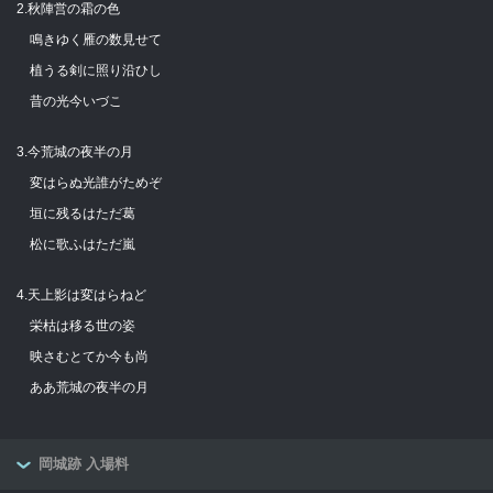
2.秋陣営の霜の色
鳴きゆく雁の数見せて
植うる剣に照り沿ひし
昔の光今いづこ
3.今荒城の夜半の月
変はらぬ光誰がためぞ
垣に残るはただ葛
松に歌ふはただ嵐
4.天上影は変はらねど
栄枯は移る世の姿
映さむとてか今も尚
ああ荒城の夜半の月
岡城跡 入場料