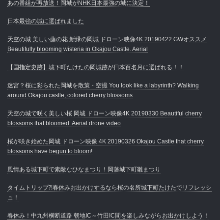
あの番組が再放送！岡城がNHK日本最強の城に決定！
日本最強の城に選ばれました
天空の城 美しい藤の花 新緑の岡城 ドローン映像4K 20190422 GWオススメ
Beautifully blooming wisteria in Okajou Castle. Aerial
【国指定史跡】城下町たけたの岡城跡が日本百名月に選ばれる！！
迷宮？桜に彩られた岡城を散策・空撮 You look like a labyrinth? Walking
around Okajou castle, colored cherry blossoms
天空の城で咲く美しい桜 岡城 ドローン映像4K 20190330 Beautiful cherry
blossoms that bloomed. Aerial drone video
桜が咲き始めた岡城 ドローン映像 4K 20190326 Okajou Castle that cherry
blossoms have begun to bloom!
風情ある城下町で素敵なひなまつり！岡藩城下町雛まつり
タイムトリップ⁈春休みお出かけするなら桜の名所城下町たけたでリフレッシ
ュ！
春休み！中九州横断道路 朝地IC～竹田IC間を楽しみながらお出かけしよう！