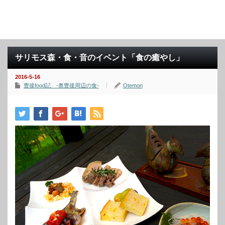
サリモス森・食・音のイベント「食の癒やし」
2016-5-16
豊後food記 -奥豊後周辺の食-
Otemon