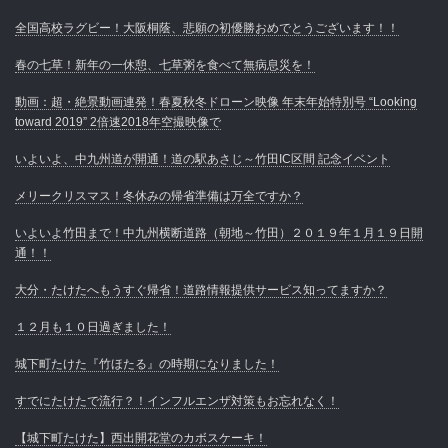
全国高校ラグビー！大阪桐蔭、悲願の初優勝おめでとうございます！！
春の七草！新年の一休憩、七草粥を食べて無病息災を！
動画：超・絶景動画連発！春夏秋冬ドローン映像 年末年始特別号 “Looking
toward 2019” 2倍速2018年空撮映像で
いよいよ、中九州道が開通！道の駅あさじ～竹田IC区間 記念イベント
メリークリスマス！冬休みの帰省準備は万全ですか？
いよいよ竹田まで！中九州横断道路（朝地～竹田）２０１９年１月１９日開
通！！
大分・たけたへもうすぐ帰省！道路情報提供サービス知ってますか？
１２月も１０日過ぎました！
城下町たけた『竹ほたる』の時期になりました！
すでにたけたで流行？！インフルエンザ対策もお忘れなく！
【城下町たけた】西出開花堂のカボスケーキ！