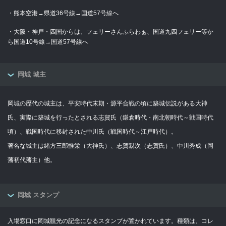
・熊本空港→県道36号線→国道57号線へ
・大阪・神戸・四国からは、フェリーさんふらわぁ、国道九四フェリー等か
ら国道10号線→国道57号線へ
岡城 城主
岡城の歴代の城主は、平安時代末期・源平合戦の頃に築城伝説がある大神
氏、実際に築城を行ったとされる志賀氏（鎌倉時代・南北朝時代～戦国時代
頃）、戦国時代に移封された中川氏（戦国時代～江戸時代）。
著名な城主は緒方三郎惟栄（大神氏）、志賀親次（志賀氏）、中川秀成（岡
藩初代藩主）他。
岡城 スタンプ
入場窓口に岡城観光の記念になるスタンプが置かれています。種類は、コレ