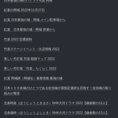
日本最強の城のパノラマ写真 岡城
紅葉の岡城 2022年11月27日
紅葉 日本最強の城・岡城 メイン駐車場から
紅葉 日本最強の城・岡城 滑瀬から
竹楽 2022 交通規制
竹楽ステージイベント・出店情報 2022
美しい竹灯篭 竹楽 順路マップ 2022
美しい竹灯篭「竹楽」ちくらく 2022
紅葉 岡城跡（岡城址）最新情報 最強の城
日本１００名城のひとつである佐伯城が国指定遺跡を目指す！佐伯城の取り
組みが報道
北条時政（ほうじょう ときまさ）NHK大河ドラマ 2022【鎌倉殿の13人】
北条義時（ほうじょう よしとき）NHK大河ドラマ 2022【鎌倉殿の13人】