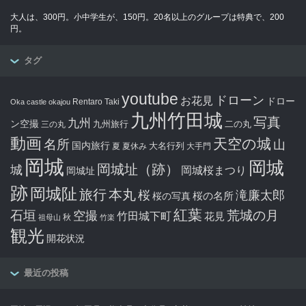
大人は、300円。小中学生が、150円。20名以上のグループは特典で、200
円。
タグ
youtube
ドローン
お花見
ドロー
Rentaro Taki
Oka castle
okajou
九州竹田城
写真
九州
ン空撮
九州旅行
二の丸
三の丸
動画
天空の城
名所
山
国内旅行
大名行列
夏
夏休み
大手門
岡城
岡城
岡城址（跡）
城
岡城桜まつり
岡城址
跡
岡城阯
旅行
本丸
滝廉太郎
桜
桜の写真
桜の名所
紅葉
石垣
空撮
荒城の月
竹田城下町
花見
秋
祖母山
竹楽
観光
開花状況
最近の投稿