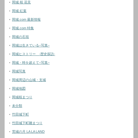
岡城 桜 花見
岡城 紅葉
岡城.com 最新情報
岡城.com 特集
岡城の石垣
岡城は生きている–写真–
岡城ヒストリー -歴史探訪-
岡城・時を超えて–写真–
岡城写真
岡城周辺の山城・支城
岡城地図
岡城桜まつり
未分類
竹田城下町
竹田城下町雛まつり
荒城の月 LA LA LAND