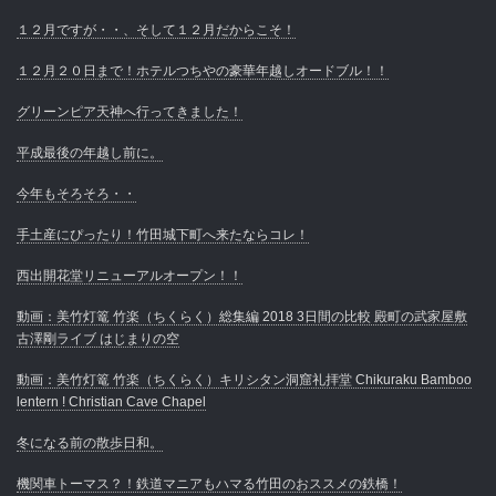
１２月ですが・・、そして１２月だからこそ！
１２月２０日まで！ホテルつちやの豪華年越しオードブル！！
グリーンピア天神へ行ってきました！
平成最後の年越し前に。
今年もそろそろ・・
手土産にぴったり！竹田城下町へ来たならコレ！
西出開花堂リニューアルオープン！！
動画：美竹灯篭 竹楽（ちくらく）総集編 2018 3日間の比較 殿町の武家屋敷
古澤剛ライブ はじまりの空
動画：美竹灯篭 竹楽（ちくらく）キリシタン洞窟礼拝堂 Chikuraku Bamboo
lentern ! Christian Cave Chapel
冬になる前の散歩日和。
機関車トーマス？！鉄道マニアもハマる竹田のおススメの鉄橋！