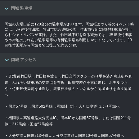
岡城 駐車場
岡城の入場口前に120台分の駐車場があります。岡城桜まつり等のイベント時
には、JR豊後竹田駅、竹田市総合運動公園、竹田市役所に臨時駐車場が設け
られシャトルバスが運行。また、竹田城下町を巡る観光では、JR豊後竹田駅
や市街地のふれあい駐車場等の有料駐車場も利用しやすくなっています。JR
豊後竹田駅から岡城までは徒歩で約30分程。
岡城 アクセス
・JR豊後竹田駅→竹田橋を渡る→竹田合同タクシーのり場を過ぎ商店街を直
進、ふれあい駐車場の交差点を右折、田町交差点を東に進む、ホテルつち
や・竹田郵便局前を通過し、廣瀬神社横のトンネルから岡城通りを通り岡城
へ
・国道57号線→国道502号線→岡城阯（址）入り口交差点より岡城へ
・福岡県→高速道路大分光吉IC、熊本ICから国道57号線。または国道211号
線→212号線→国道57号線等
・大分空港→国道213号線→大分空港道路→国道10号線→国道57号線へ