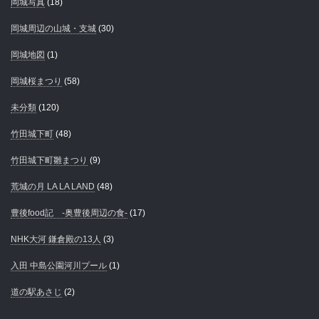
岡城写真
(18)
岡城周辺の山城・支城
(30)
岡城地図
(1)
岡城桜まつり
(58)
未分類
(120)
竹田城下町
(48)
竹田城下町雛まつり
(9)
荒城の月 LA LA LAND
(48)
豊後food記 -奥豊後周辺の食-
(17)
NHK大河 鎌倉殿の13人
(3)
入田 中島公園河川プール
(1)
道の駅あさじ
(2)