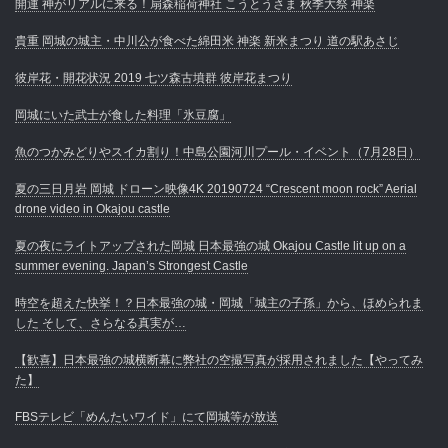
開運 神がリアルに来る！扇森稲荷神社 こうとうさま 秋季大祭 神楽
貴重 岡城の城主・中川公が食べた綿田米 神楽 新米まつり 道の駅あさじ
彼岸花・開花状況 2019 七ツ森古墳群 彼岸花まつり
岡城にいた武士が食した料理「氷豆腐」
魚のつかみどりやスイカ割り！中島公園河川プール・イベント（7月28日）
夏の三日月岩 岡城 ドローン映像4K 20190724 “Crescent moon rock” Aerial
drone video in Okajou castle
夏の夜にライトアップされた岡城 日本最強の城 Okajou Castle lit up on a
summer evening. Japan’s Strongest Castle
時空を超えた快挙！？日本最強の城・岡城「城主の子孫」から、ほめられま
した そして、さらなる真実が…
【歓喜】日本最強の城横断幕に弊社の空撮写真が採用されました【やってみ
た】
FBSテレビ「めんたいワイド」にて岡城等が放送