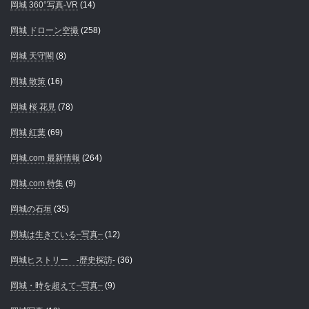
岡城 360°写真-VR
(14)
岡城 ドローン空撮
(258)
岡城 天守閣
(8)
岡城 散策
(16)
岡城 桜 花見
(78)
岡城 紅葉
(69)
岡城.com 最新情報
(264)
岡城.com 特集
(9)
岡城の石垣
(35)
岡城は生きている–写真–
(12)
岡城ヒストリー -歴史探訪-
(36)
岡城・時を超えて–写真–
(9)