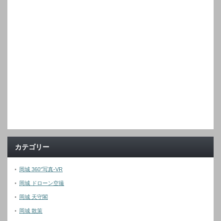
カテゴリー
岡城 360°写真-VR
岡城 ドローン空撮
岡城 天守閣
岡城 散策