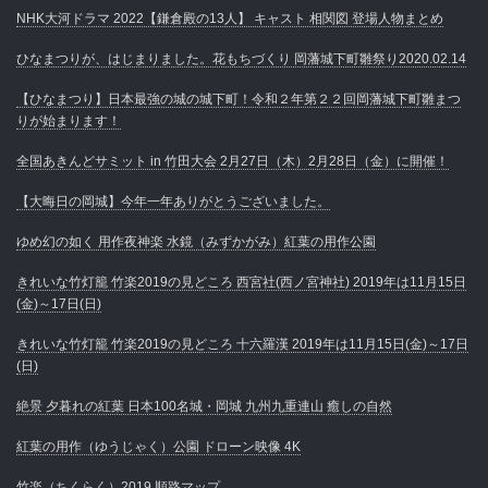
NHK大河ドラマ 2022【鎌倉殿の13人】 キャスト 相関図 登場人物まとめ
ひなまつりが、はじまりました。花もちづくり 岡藩城下町雛祭り2020.02.14
【ひなまつり】日本最強の城の城下町！令和２年第２２回岡藩城下町雛まつ
りが始まります！
全国あきんどサミット in 竹田大会 2月27日（木）2月28日（金）に開催！
【大晦日の岡城】今年一年ありがとうございました。
ゆめ幻の如く 用作夜神楽 水鏡（みずかがみ）紅葉の用作公園
きれいな竹灯籠 竹楽2019の見どころ 西宮社(西ノ宮神社) 2019年は11月15日
(金)～17日(日)
きれいな竹灯籠 竹楽2019の見どころ 十六羅漢 2019年は11月15日(金)～17日
(日)
絶景 夕暮れの紅葉 日本100名城・岡城 九州九重連山 癒しの自然
紅葉の用作（ゆうじゃく）公園 ドローン映像 4K
竹楽（ちくらく）2019 順路マップ