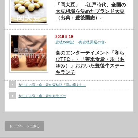
「岡大豆」 -江戸時代、全国の
大豆相場を決めたブランド大豆
（出典：豊後国志）-
2016-5-19
豊後food記 -奥豊後周辺の食-
食のエンターテイメント「和ら
びTFC」・「善米食堂・歩（あ
ゆみ）」おおいた豊後牛ステー
キランチ
サリモス森・食・音の森林浴「音の癒やし」
サリモス森・食・音のセラピー
トップページに戻る