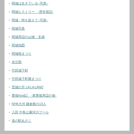
岡城は生きている–写真–
岡城ヒストリー -歴史探訪-
岡城・時を超えて–写真–
岡城写真
岡城周辺の山城・支城
岡城地図
岡城桜まつり
未分類
竹田城下町
竹田城下町雛まつり
荒城の月 LA LA LAND
豊後food記 -奥豊後周辺の食-
NHK大河 鎌倉殿の13人
入田 中島公園河川プール
道の駅あさじ