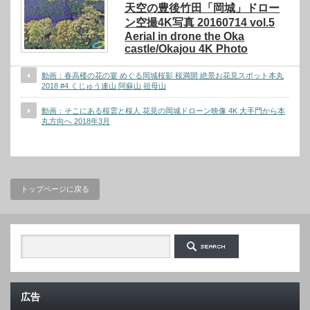
天空の豊後竹田「岡城」ドロー
ン空撮4K写真 20160714 vol.5
Aerial in drone the Oka
castle/Okajou 4K Photo
動画：春高楼の花の宴 めぐる岡城桜影 桜満開 絶景お花見スポット本丸
2018 #4 くじゅう連山 阿蘇山 祖母山
動画：そこにある桜雲と桜人 花見の岡城ドローン映像 4K 大手門から本
丸方向へ 2018年3月
トップページに戻る
広告