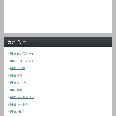
カテゴリー
岡城 360°写真-VR
岡城 ドローン空撮
岡城 天守閣
岡城 散策
岡城 桜 花見
岡城 紅葉
岡城.com 最新情報
岡城.com 特集
岡城の石垣