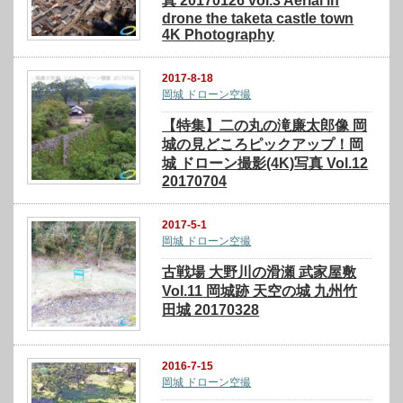
真 20170126 vol.3 Aerial in
drone the taketa castle town
4K Photography
2017-8-18
岡城 ドローン空撮
【特集】二の丸の滝廉太郎像 岡
城の見どころピックアップ！岡
城 ドローン撮影(4K)写真 Vol.12
20170704
2017-5-1
岡城 ドローン空撮
古戦場 大野川の滑瀬 武家屋敷
Vol.11 岡城跡 天空の城 九州竹
田城 20170328
2016-7-15
岡城 ドローン空撮