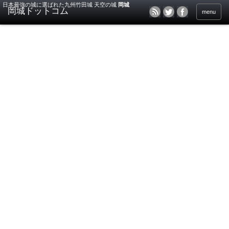
日本最強の城に選ばれた九州竹田城 天空の城
岡城
menu