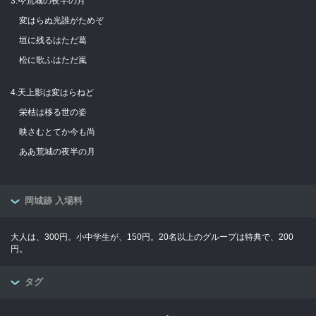
3.今荒城の夜半の月
変はらぬ光誰がためぞ
垣に残るはただ葛
松に歌ふはただ嵐
4.天上影は変はらねど
栄枯は移る世の姿
映さむとてか今も尚
ああ荒城の夜半の月
岡城跡 入場料
大人は、300円。小中学生が、150円。20名以上のグループは特典で、200
円。
タグ