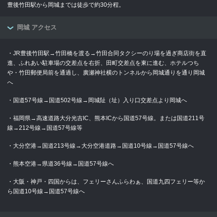
豊後竹田駅から岡城までは徒歩で約30分程。
岡城 アクセス
・JR豊後竹田駅→竹田橋を渡る→竹田合同タクシーのり場を過ぎ商店街を直
進、ふれあい駐車場の交差点を右折、田町交差点を東に進む、ホテルつち
や・竹田郵便局前を通過し、廣瀬神社横のトンネルから岡城通りを通り岡城
へ
・国道57号線→国道502号線→岡城阯（址）入り口交差点より岡城へ
・福岡県→高速道路大分光吉IC、熊本ICから国道57号線。または国道211号
線→212号線→国道57号線等
・大分空港→国道213号線→大分空港道路→国道10号線→国道57号線へ
・熊本空港→県道36号線→国道57号線へ
・大阪・神戸・四国からは、フェリーさんふらわぁ、国道九四フェリー等か
ら国道10号線→国道57号線へ