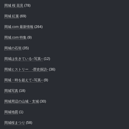
岡城 桜 花見
(78)
岡城 紅葉
(69)
岡城.com 最新情報
(264)
岡城.com 特集
(9)
岡城の石垣
(35)
岡城は生きている–写真–
(12)
岡城ヒストリー -歴史探訪-
(36)
岡城・時を超えて–写真–
(9)
岡城写真
(18)
岡城周辺の山城・支城
(30)
岡城地図
(1)
岡城桜まつり
(58)