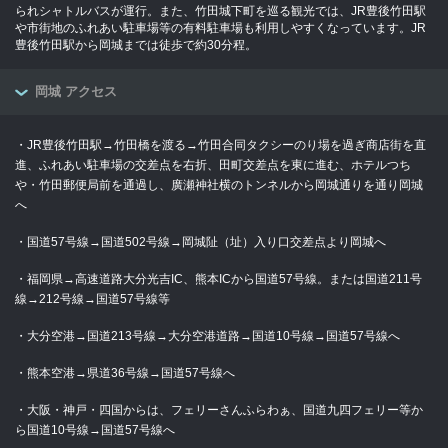
られシャトルバスが運行。また、竹田城下町を巡る観光では、JR豊後竹田駅
や市街地のふれあい駐車場等の有料駐車場も利用しやすくなっています。JR
豊後竹田駅から岡城までは徒歩で約30分程。
岡城 アクセス
・JR豊後竹田駅→竹田橋を渡る→竹田合同タクシーのり場を過ぎ商店街を直
進、ふれあい駐車場の交差点を右折、田町交差点を東に進む、ホテルつち
や・竹田郵便局前を通過し、廣瀬神社横のトンネルから岡城通りを通り岡城
へ
・国道57号線→国道502号線→岡城阯（址）入り口交差点より岡城へ
・福岡県→高速道路大分光吉IC、熊本ICから国道57号線。または国道211号
線→212号線→国道57号線等
・大分空港→国道213号線→大分空港道路→国道10号線→国道57号線へ
・熊本空港→県道36号線→国道57号線へ
・大阪・神戸・四国からは、フェリーさんふらわぁ、国道九四フェリー等か
ら国道10号線→国道57号線へ