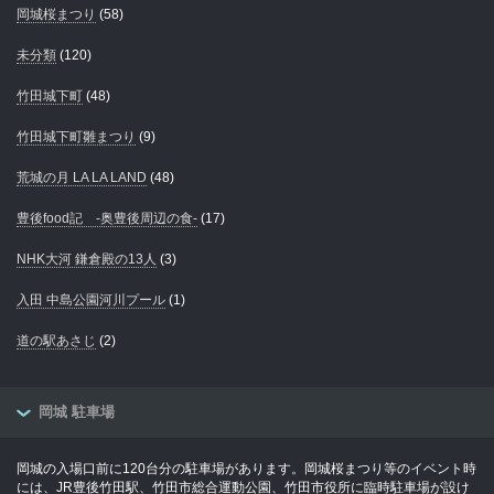
岡城桜まつり
(58)
未分類
(120)
竹田城下町
(48)
竹田城下町雛まつり
(9)
荒城の月 LA LA LAND
(48)
豊後food記 -奥豊後周辺の食-
(17)
NHK大河 鎌倉殿の13人
(3)
入田 中島公園河川プール
(1)
道の駅あさじ
(2)
岡城 駐車場
岡城の入場口前に120台分の駐車場があります。岡城桜まつり等のイベント時
には、JR豊後竹田駅、竹田市総合運動公園、竹田市役所に臨時駐車場が設け