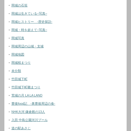
岡城の石垣
岡城は生きている–写真–
岡城ヒストリー -歴史探訪-
岡城・時を超えて–写真–
岡城写真
岡城周辺の山城・支城
岡城地図
岡城桜まつり
未分類
竹田城下町
竹田城下町雛まつり
荒城の月 LA LA LAND
豊後food記 -奥豊後周辺の食-
NHK大河 鎌倉殿の13人
入田 中島公園河川プール
道の駅あさじ