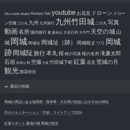
youtube
ドローン
お花見
ドロー
Rentaro Taki
Oka castle
okajou
九州竹田城
写真
九州
ン空撮
九州旅行
二の丸
三の丸
動画
天空の城
名所
山
国内旅行
大名行列
夏
夏休み
大手門
岡城
岡城
岡城址（跡）
城
岡城桜まつり
岡城址
跡
岡城阯
旅行
本丸
滝廉太郎
桜
桜の写真
桜の名所
紅葉
石垣
空撮
荒城の月
竹田城下町
花見
秋
祖母山
竹楽
観光
開花状況
最近の投稿
岡城の周辺にある福岡県・熊本県・大分県の初詣におすすめの神社
竹のイルミネーション「竹楽」ライトアップ2024
紅葉スポット 最強の城 岡城の状況