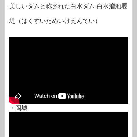
美しいダムと称された白水ダム 白水溜池堰
堤（はくすいためいけえんてい）
・岡城