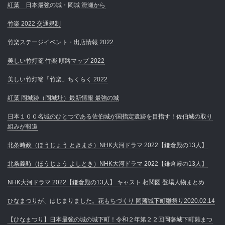
紅葉 日本最強の城・岡城 滑瀬から
竹楽 2022 交通規制
竹楽ステージイベント・出店情報 2022
美しい竹灯篭 竹楽 順路マップ 2022
美しい竹灯篭「竹楽」ちくらく 2022
紅葉 岡城跡（岡城址）最新情報 最強の城
日本１００名城のひとつである佐伯城が国指定遺跡を目指す！佐伯城の取り
組みが報道
北条時政（ほうじょう ときまさ）NHK大河ドラマ 2022【鎌倉殿の13人】
北条義時（ほうじょう よしとき）NHK大河ドラマ 2022【鎌倉殿の13人】
NHK大河ドラマ 2022【鎌倉殿の13人】 キャスト 相関図 登場人物まとめ
ひなまつりが、はじまりました。花もちづくり 岡藩城下町雛祭り2020.02.14
【ひなまつり】日本最強の城の城下町！令和２年第２２回岡藩城下町雛まつ