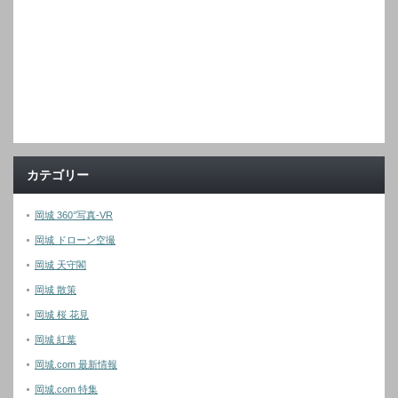
カテゴリー
岡城 360°写真-VR
岡城 ドローン空撮
岡城 天守閣
岡城 散策
岡城 桜 花見
岡城 紅葉
岡城.com 最新情報
岡城.com 特集