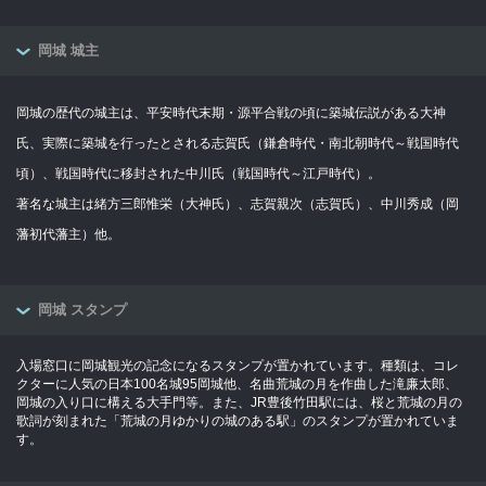
岡城 城主
岡城の歴代の城主は、平安時代末期・源平合戦の頃に築城伝説がある大神
氏、実際に築城を行ったとされる志賀氏（鎌倉時代・南北朝時代～戦国時代
頃）、戦国時代に移封された中川氏（戦国時代～江戸時代）。
著名な城主は緒方三郎惟栄（大神氏）、志賀親次（志賀氏）、中川秀成（岡
藩初代藩主）他。
岡城 スタンプ
入場窓口に岡城観光の記念になるスタンプが置かれています。種類は、コレ
クターに人気の日本100名城95岡城他、名曲荒城の月を作曲した滝廉太郎、
岡城の入り口に構える大手門等。また、JR豊後竹田駅には、桜と荒城の月の
歌詞が刻まれた「荒城の月ゆかりの城のある駅」のスタンプが置かれていま
す。