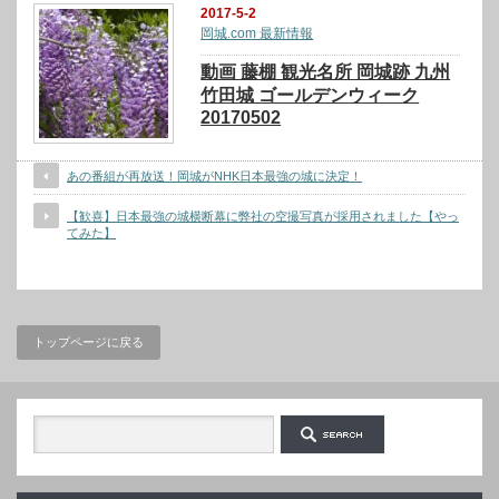
2017-5-2
岡城.com 最新情報
動画 藤棚 観光名所 岡城跡 九州
竹田城 ゴールデンウィーク
20170502
あの番組が再放送！岡城がNHK日本最強の城に決定！
【歓喜】日本最強の城横断幕に弊社の空撮写真が採用されました【やっ
てみた】
トップページに戻る