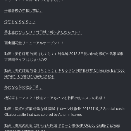
平成最後の年越し前に。
今年もそろそろ・・
手土産にぴったり！竹田城下町へ来たならコレ！
西出開花堂リニューアルオープン！！
動画：美竹灯篭 竹楽（ちくらく）総集編 2018 3日間の比較 殿町の武家屋敷
古澤剛ライブ はじまりの空
動画：美竹灯篭 竹楽（ちくらく）キリシタン洞窟礼拝堂 Chikuraku Bamboo
lentern ! Christian Cave Chapel
冬になる前の散歩日和。
機関車トーマス？！鉄道マニアもハマる竹田のおススメの鉄橋！
動画：深紅の紅葉 特殊な城 岡城 ドローン映像4K 20181119_2 Special castle.
Okajou castle that was colored by Autumn leaves
動画：晩秋の紅葉に彩られた岡城 ドローン映像4K Okajou castle that was