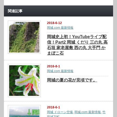
関連記事
2018-6-12
岡城.com 最新情報
岡城史上初！YouTubeライブ配
信！Part2 岡城 くだり 三の丸 高
石垣 家老屋敷 西の丸 大手門 か
まぼこ石
2016-8-1
岡城.com 最新情報
岡城の夏の花が見頃です。
2018-6-1
岡城 ドローン空撮
,
岡城.com 最新情報
,
竹
田城下町