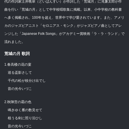
代の作詞家土井晩翠（どいばんすい）が作詞した「荒城月」に滝廉太郎が作
曲を行い「荒城の月」として中学校唱歌集に掲載。以来、小中学校の教科書
へ多く掲載され、100年を超え、世界中で学び愛されています。また、アメリ
カのジャズピアニスト「セロニアス・モンク」がジャズピアノ曲としてアレ
ンジした「Japanese Folk Songs」がアカデミー賞映画「ラ・ラ・ランド」で
流れました。
荒城の月 歌詞
1.春高楼の花の宴
巡る盃影さして
千代の松が枝分け出でし
昔の光今いづこ
2.秋陣営の霜の色
鳴きゆく雁の数見せて
植うる剣に照り沿ひし
昔の光今いづこ