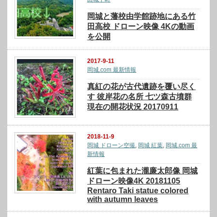
岡城と藩校由学館跡地にある竹
田高校 ドローン映像 4Kの動画
を公開
2017-9-11
岡城.com 最新情報
真紅の花が古代遺跡を覆い尽く
す 彼岸花の名所 七ツ森古墳群
現在の開花状況 20170911
2018-11-9
岡城 ドローン空撮
,
岡城 紅葉
,
岡城.com 最
新情報
紅葉に包まれた瀧廉太郎像 岡城
ドローン映像4K 20181105
Rentaro Taki statue colored
with autumn leaves