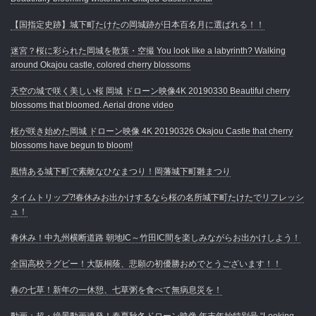
【国指定史跡】城下町たけたの岡城跡が日本百名月に選ばれる！！
迷宮？桜に彩られた岡城を散策・空撮 You look like a labyrinth? Walking
around Okajou castle, colored cherry blossoms
天空の城で咲く美しい桜 岡城 ドローン映像4K 20190330 Beautiful cherry
blossoms that bloomed. Aerial drone video
桜が咲き始めた岡城 ドローン映像 4K 20190326 Okajou Castle that cherry
blossoms have begun to bloom!
風情ある城下町で素敵なひなまつり！岡藩城下町雛まつり
タイムトリップ⁈春休みお出かけするなら桜の名所城下町たけたでリフレッシ
ュ！
春休み！中九州横断道路 朝地IC～竹田IC間を楽しみながらお出かけしよう！
全国高校ラグビー！大阪桐蔭、悲願の初優勝おめでとうございます！！
春の七草！新年の一休憩、七草粥を食べて無病息災を！
動画：超・絶景動画連発！春夏秋冬ドローン映像 年末年始特別号 “Looking