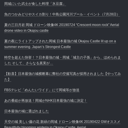
岡城にいた武士が食した料理「氷豆腐」
魚のつかみどりやスイカ割り！中島公園河川プール・イベント（7月28日）
夏の三日月岩 岡城 ドローン映像4K 20190724 “Crescent moon rock” Aerial
drone video in Okajou castle
夏の夜にライトアップされた岡城 日本最強の城 Okajou Castle lit up on a
summer evening. Japan’s Strongest Castle
時空を超えた快挙！？日本最強の城・岡城「城主の子孫」から、ほめられま
した そして、さらなる真実が…
【歓喜】日本最強の城横断幕に弊社の空撮写真が採用されました【やってみ
た】
FBSテレビ「めんたいワイド」にて岡城等が放送
あの番組が再放送！岡城がNHK日本最強の城に決定！
日本最強の城に選ばれました
天空の城 美しい藤の花 新緑の岡城 ドローン映像4K 20190422 GWオススメ
Beautifully blooming wisteria in Okajou Castle. Aerial