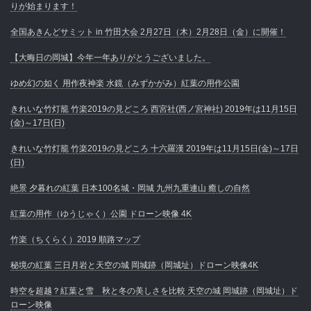
りが始まります！
全国あきんどサミット in 竹田大会 2月27日（木）2月28日（金）に開催！
【大晦日の岡城】今年一年ありがとうございました。
ゆめ幻の如く 用作夜神楽 水鏡（みずかがみ）紅葉の用作公園
きれいな竹灯籠 竹楽2019の見どころ 西宮社(西ノ宮神社) 2019年は11月15日
(金)～17日(日)
きれいな竹灯籠 竹楽2019の見どころ 十六羅漢 2019年は11月15日(金)～17日
(日)
絶景 夕暮れの紅葉 日本100名城・岡城 九州九重連山 癒しの自然
紅葉の用作（ゆうじゃく）公園 ドローン映像 4K
竹楽（ちくらく）2019 順路マップ
秘境の紅葉 三日月岩と天空の城 岡城跡（岡城址）ドローン映像4K
時空を超越？紅葉と雪 秋と冬の美しさを比較 天空の城 岡城跡（岡城址）ド
ローン映像