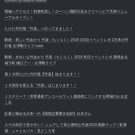
colored by Autumn leaves
岡城へアクセス！利便性高し！ローソン飛田川店＆グリーンピア天神リニュ
ーアルオープン！
たけた竹灯籠『竹楽』へ行ってきました！
動画：美しい竹あかり 竹楽（ちくらく）2018 2日目イベントレポ 2万本の竹
灯篭 古澤剛ライブ color
動画：きれいな竹あかり 竹楽（ちくらく）2018 初日イベントレポ 風情ある
城下町 樋口了一・古澤剛ライブ
第１９回たけた竹灯籠【竹楽】始まります！！
１９回目を迎える『竹楽』はじまります！！
ミステリー？！世界遺産アンコールワット遺跡群にリンクする岡城のかまぼ
こ石
紅葉と眺める日本一の【国指定重要文化財】白水ダム
スマホ対応で見やすい！ シェアして安心便利な竹楽2018 順路マップ！駐車
場・シャトルバス・見どころ等