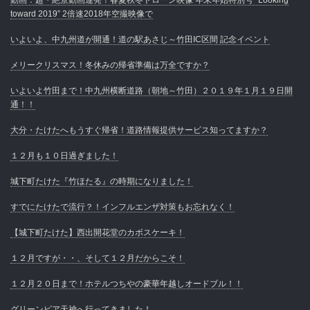
toward 2019” 2倍速2018年空撮映像で
いよいよ、中九州道が開通！道の駅あさじ～竹田IC区間 記念イベント
メリークリスマス！冬休みの帰省準備は万全ですか？
いよいよ竹田まで！中九州横断道路（朝地～竹田）２０１９年１月１９日開
通！！
大分・たけたへもうすぐ帰省！道路情報提供サービス知ってますか？
１２月も１０日過ぎました！
城下町たけた『竹ほたる』の時期になりました！
すでにたけたで流行？！インフルエンザ対策もお忘れなく！
【城下町たけた】西出開花堂のカボスケーキ！
１２月ですが・・、そして１２月だからこそ！
１２月２０日まで！ホテルつちやの豪華年越しオードブル！！
グリーンピア天神へ行ってきました！