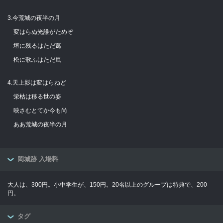
3.今荒城の夜半の月
変はらぬ光誰がためぞ
垣に残るはただ葛
松に歌ふはただ嵐
4.天上影は変はらねど
栄枯は移る世の姿
映さむとてか今も尚
ああ荒城の夜半の月
岡城跡 入場料
大人は、300円。小中学生が、150円。20名以上のグループは特典で、200
円。
タグ