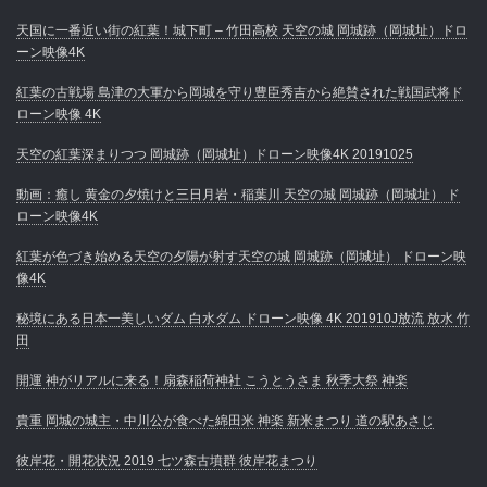
天国に一番近い街の紅葉！城下町 – 竹田高校 天空の城 岡城跡（岡城址）ドロ
ーン映像4K
紅葉の古戦場 島津の大軍から岡城を守り豊臣秀吉から絶賛された戦国武将ド
ローン映像 4K
天空の紅葉深まりつつ 岡城跡（岡城址）ドローン映像4K 20191025
動画：癒し 黄金の夕焼けと三日月岩・稲葉川 天空の城 岡城跡（岡城址） ド
ローン映像4K
紅葉が色づき始める天空の夕陽が射す天空の城 岡城跡（岡城址） ドローン映
像4K
秘境にある日本一美しいダム 白水ダム ドローン映像 4K 201910J放流 放水 竹
田
開運 神がリアルに来る！扇森稲荷神社 こうとうさま 秋季大祭 神楽
貴重 岡城の城主・中川公が食べた綿田米 神楽 新米まつり 道の駅あさじ
彼岸花・開花状況 2019 七ツ森古墳群 彼岸花まつり