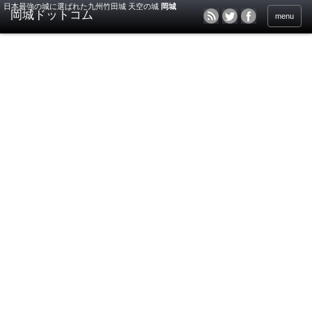
日本最強の城に選ばれた九州竹田城 天空の城
岡城
menu