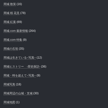
岡城 散策
(16)
岡城 桜 花見
(78)
岡城 紅葉
(69)
岡城.com 最新情報
(264)
岡城.com 特集
(9)
岡城の石垣
(35)
岡城は生きている–写真–
(12)
岡城ヒストリー -歴史探訪-
(36)
岡城・時を超えて–写真–
(9)
岡城写真
(18)
岡城周辺の山城・支城
(30)
岡城地図
(1)