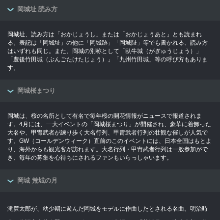
岡城址 読み方
岡城址、読み方は「おかじょうし」または「おかじょうあと」とも読まれ
る。表記は「岡城址」の他に「岡城跡」「岡城阯」等でも書かれる、読み方
はいずれも同じ。また、岡城の別称として「臥牛城（がぎゅうじょう）」
「豊後竹田城（ぶんごたけたじょう）」「九州竹田城」等の呼び方もありま
す。
岡城桜まつり
岡城は、桜の名所として有名で毎年桜の開花情報がニュースで報道されま
す。4月には、一大イベントの「岡城桜まつり」が開催され、豪華に着飾った
大名や、甲冑武者が練り歩く大名行列、甲冑武者行列の壮観な催しが人気で
す。GW（コールデンウィーク）直前のこのイベントには、日本全国はもとよ
り、海外からも観光客が訪れます。大名行列・甲冑武者行列は一般参加がで
き、毎年の募集を心待ちにされるファンもいらっしゃいます。
岡城 荒城の月
滝廉太郎が、幼少期に遊んだ岡城をモデルに作曲したとされる名曲。明治時