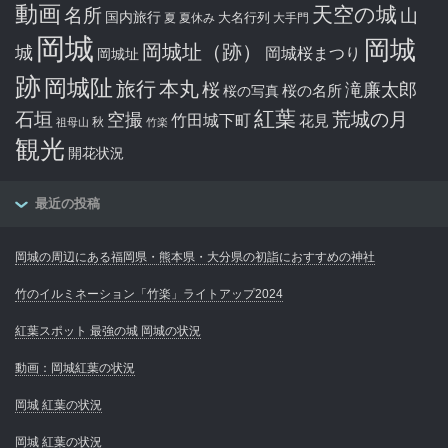
動画
天空の城
名所
山
国内旅行
大名行列
夏
夏休み
大手門
岡城
岡城
岡城址（跡）
城
岡城桜まつり
岡城址
跡
岡城阯
旅行
本丸
滝廉太郎
桜
桜の写真
桜の名所
紅葉
石垣
空撮
荒城の月
竹田城下町
花見
秋
祖母山
竹楽
観光
開花状況
最近の投稿
岡城の周辺にある福岡県・熊本県・大分県の初詣におすすめの神社
竹のイルミネーション「竹楽」ライトアップ2024
紅葉スポット 最強の城 岡城の状況
動画：岡城紅葉の状況
岡城 紅葉の状況
岡城 紅葉の状況