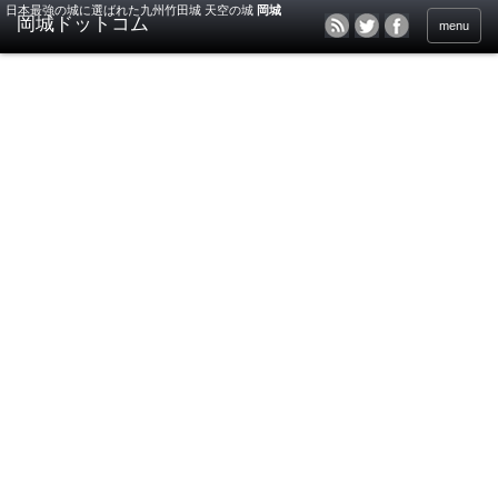
日本最強の城に選ばれた九州竹田城 天空の城
岡城
menu