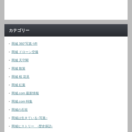
カテゴリー
岡城 360°写真-VR
岡城 ドローン空撮
岡城 天守閣
岡城 散策
岡城 桜 花見
岡城 紅葉
岡城.com 最新情報
岡城.com 特集
岡城の石垣
岡城は生きている–写真–
岡城ヒストリー -歴史探訪-