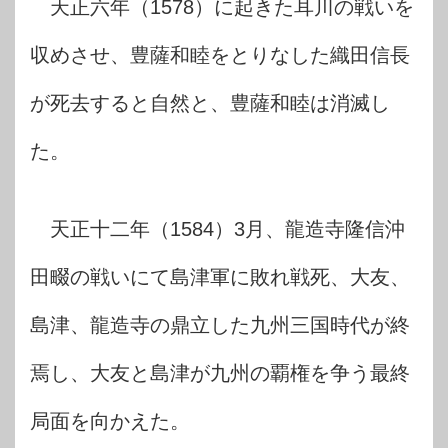
天正六年（1578）に起きた耳川の戦いを
収めさせ、豊薩和睦をとりなした織田信長
が死去すると自然と、豊薩和睦は消滅し
た。
天正十二年（1584）3月、龍造寺隆信沖
田畷の戦いにて島津軍に敗れ戦死、大友、
島津、龍造寺の鼎立した九州三国時代が終
焉し、大友と島津が九州の覇権を争う最終
局面を向かえた。