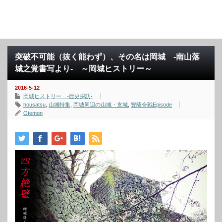
突破不可能（抜く能わず）、その名は岡城 -南山落
城之覚書写より- ～岡城ヒストリー～
2016-5-12
岡城ヒストリー -歴史探訪-
housatsu
,
山城特集
,
岡城周辺の山城・支城
,
豊薩合戦Episode
Otemon