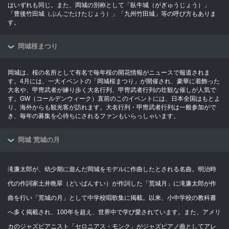
はいずれも同じ。また、岡城の別称として「臥牛城（がぎゅうじょう）」
「豊後竹田城（ぶんごたけたじょう）」「九州竹田城」等の呼び方もありま
す。
岡城桜まつり
岡城は、桜の名所として有名で毎年桜の開花情報がニュースで報道されま
す。4月には、一大イベントの「岡城桜まつり」が開催され、豪華に着飾った
大名や、甲冑武者が練り歩く大名行列、甲冑武者行列の壮観な催しが人気で
す。GW（コールデンウィーク）直前のこのイベントには、日本全国はもとよ
り、海外からも観光客が訪れます。大名行列・甲冑武者行列は一般参加がで
き、毎年の募集を心待ちにされるファンもいらっしゃいます。
岡城 荒城の月
滝廉太郎が、幼少期に遊んだ岡城をモデルに作曲したとされる名曲。明治時
代の作詞家土井晩翠（どいばんすい）が作詞した「荒城月」に滝廉太郎が作
曲を行い「荒城の月」として中学校唱歌集に掲載。以来、小中学校の教科書
へ多く掲載され、100年を超え、世界中で学び愛されています。また、アメリ
カのジャズピアニスト「セロニアス・モンク」がジャズピアノ曲としてアレ