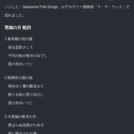
ンジした「Japanese Folk Songs」がアカデミー賞映画「ラ・ラ・ランド」で
流れました。
荒城の月 歌詞
1.春高楼の花の宴
巡る盃影さして
千代の松が枝分け出でし
昔の光今いづこ
2.秋陣営の霜の色
鳴きゆく雁の数見せて
植うる剣に照り沿ひし
昔の光今いづこ
3.今荒城の夜半の月
変はらぬ光誰がためぞ
垣に残るはただ葛