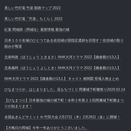
美しい竹灯篭 竹楽 順路マップ 2022
美しい竹灯篭「竹楽」ちくらく 2022
紅葉 岡城跡（岡城址）最新情報 最強の城
日本１００名城のひとつである佐伯城が国指定遺跡を目指す！佐伯城の取り
組みが報道
北条時政（ほうじょう ときまさ）NHK大河ドラマ 2022【鎌倉殿の13人】
北条義時（ほうじょう よしとき）NHK大河ドラマ 2022【鎌倉殿の13人】
NHK大河ドラマ 2022【鎌倉殿の13人】 キャスト 相関図 登場人物まとめ
ひなまつりが、はじまりました。花もちづくり 岡藩城下町雛祭り2020.02.14
【ひなまつり】日本最強の城の城下町！令和２年第２２回岡藩城下町雛まつ
りが始まります！
全国あきんどサミット in 竹田大会 2月27日（木）2月28日（金）に開催！
【大晦日の岡城】今年一年ありがとうございました。