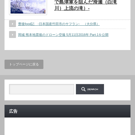
で島津軍を阻んだ滑瀬（白滝
川）上流の滝）-
豊後food記 -日本国産竹田市のサフラン- （大分県）
岡城 熊本地震後のドローン空撮 5月11日2016年 Part.1を公開
トップページに戻る
広告