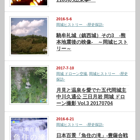
2016-5-6
岡城ヒストリー -歴史探訪-
騎牟礼城（鎮西城）その3 -熊
本地震後の映像- ～岡城ヒスト
リー～
2017-7-10
岡城 ドローン空撮
,
岡城ヒストリー -歴史
探訪-
月見と温泉を愛でた五代岡城主
中川久通公 三日月岩 岡城 ドロ
ーン撮影 Vol.3 20170704
2016-6-21
岡城ヒストリー -歴史探訪-
日本百景「魚住の滝」-豊薩合戦