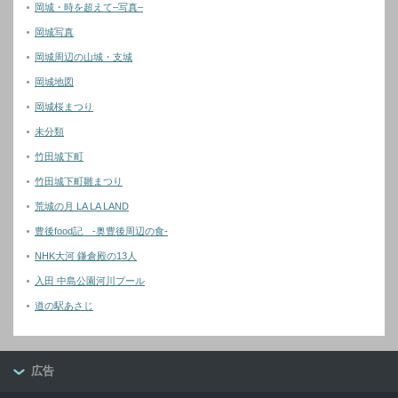
岡城・時を超えて–写真–
岡城写真
岡城周辺の山城・支城
岡城地図
岡城桜まつり
未分類
竹田城下町
竹田城下町雛まつり
荒城の月 LA LA LAND
豊後food記 -奥豊後周辺の食-
NHK大河 鎌倉殿の13人
入田 中島公園河川プール
道の駅あさじ
広告