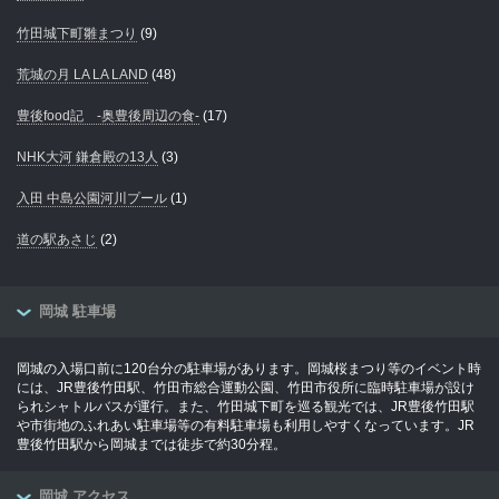
竹田城下町雛まつり
(9)
荒城の月 LA LA LAND
(48)
豊後food記 -奥豊後周辺の食-
(17)
NHK大河 鎌倉殿の13人
(3)
入田 中島公園河川プール
(1)
道の駅あさじ
(2)
岡城 駐車場
岡城の入場口前に120台分の駐車場があります。岡城桜まつり等のイベント時
には、JR豊後竹田駅、竹田市総合運動公園、竹田市役所に臨時駐車場が設け
られシャトルバスが運行。また、竹田城下町を巡る観光では、JR豊後竹田駅
や市街地のふれあい駐車場等の有料駐車場も利用しやすくなっています。JR
豊後竹田駅から岡城までは徒歩で約30分程。
岡城 アクセス