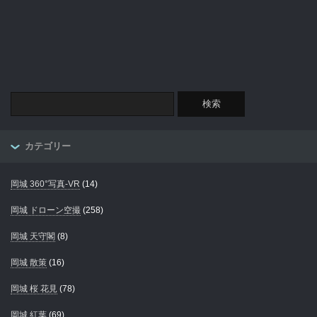
カテゴリー
岡城 360°写真-VR
(14)
岡城 ドローン空撮
(258)
岡城 天守閣
(8)
岡城 散策
(16)
岡城 桜 花見
(78)
岡城 紅葉
(69)