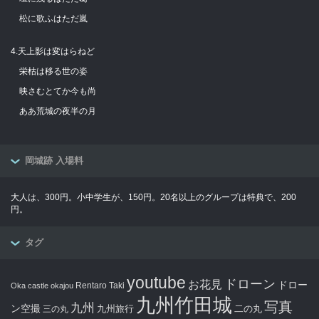
松に歌ふはただ嵐
4.天上影は変はらねど
栄枯は移る世の姿
映さむとてか今も尚
ああ荒城の夜半の月
岡城跡 入場料
大人は、300円。小中学生が、150円。20名以上のグループは特典で、200
円。
タグ
youtube
ドローン
お花見
ドロー
Rentaro Taki
Oka castle
okajou
九州竹田城
写真
九州
ン空撮
九州旅行
二の丸
三の丸