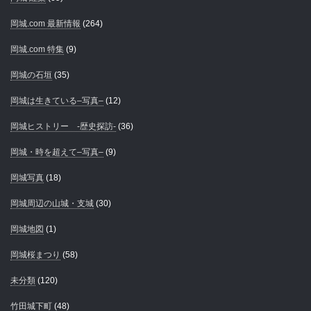
岡城.com 最新情報
(264)
岡城.com 特集
(9)
岡城の石垣
(35)
岡城は生きている–写真–
(12)
岡城ヒストリー -歴史探訪-
(36)
岡城・時を超えて–写真–
(9)
岡城写真
(18)
岡城周辺の山城・支城
(30)
岡城地図
(1)
岡城桜まつり
(58)
未分類
(120)
竹田城下町
(48)