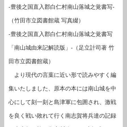
-豊後之国直入郡白仁村南山落城之覚書写-
（竹田市立図書館蔵 写真綴）
-豊後之国直入郡白仁村南山落城之覚書写
「南山城由来記解読版」-（足立計司著 竹
田市立図書館蔵）
より現代の言葉に近い形で読みやすく編
集いたしました、原本の本には南山城を中
心にして刻一刻と島津軍に包囲され、激戦
を良く戦い敗れて行く南志賀将兵達の記録