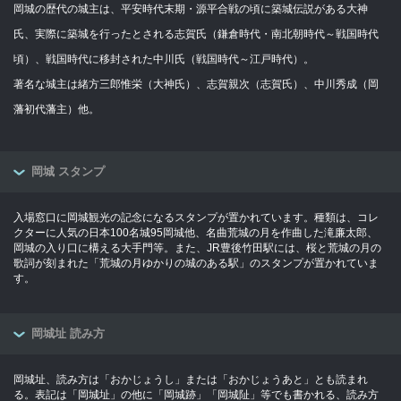
岡城の歴代の城主は、平安時代末期・源平合戦の頃に築城伝説がある大神
氏、実際に築城を行ったとされる志賀氏（鎌倉時代・南北朝時代～戦国時代
頃）、戦国時代に移封された中川氏（戦国時代～江戸時代）。
著名な城主は緒方三郎惟栄（大神氏）、志賀親次（志賀氏）、中川秀成（岡
藩初代藩主）他。
岡城 スタンプ
入場窓口に岡城観光の記念になるスタンプが置かれています。種類は、コレ
クターに人気の日本100名城95岡城他、名曲荒城の月を作曲した滝廉太郎、
岡城の入り口に構える大手門等。また、JR豊後竹田駅には、桜と荒城の月の
歌詞が刻まれた「荒城の月ゆかりの城のある駅」のスタンプが置かれていま
す。
岡城址 読み方
岡城址、読み方は「おかじょうし」または「おかじょうあと」とも読まれ
る。表記は「岡城址」の他に「岡城跡」「岡城阯」等でも書かれる、読み方