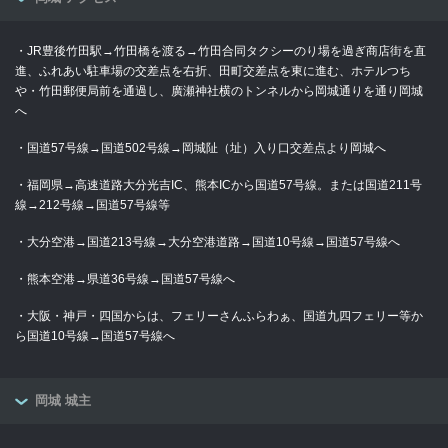
・JR豊後竹田駅→竹田橋を渡る→竹田合同タクシーのり場を過ぎ商店街を直
進、ふれあい駐車場の交差点を右折、田町交差点を東に進む、ホテルつち
や・竹田郵便局前を通過し、廣瀬神社横のトンネルから岡城通りを通り岡城
へ
・国道57号線→国道502号線→岡城阯（址）入り口交差点より岡城へ
・福岡県→高速道路大分光吉IC、熊本ICから国道57号線。または国道211号
線→212号線→国道57号線等
・大分空港→国道213号線→大分空港道路→国道10号線→国道57号線へ
・熊本空港→県道36号線→国道57号線へ
・大阪・神戸・四国からは、フェリーさんふらわぁ、国道九四フェリー等か
ら国道10号線→国道57号線へ
岡城 城主