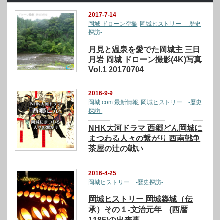
2017-7-14
岡城 ドローン空撮
,
岡城ヒストリー -歴史
探訪-
月見と温泉を愛でた岡城主 三日
月岩 岡城 ドローン撮影(4K)写真
Vol.1 20170704
2016-9-9
岡城.com 最新情報
,
岡城ヒストリー -歴史
探訪-
NHK大河ドラマ 西郷どん岡城に
まつわる人々の繋がり 西南戦争
茶屋の辻の戦い
2016-4-25
岡城ヒストリー -歴史探訪-
岡城ヒストリー 岡城築城（伝
承）その１-文治元年 (西暦
1185)の出来事-