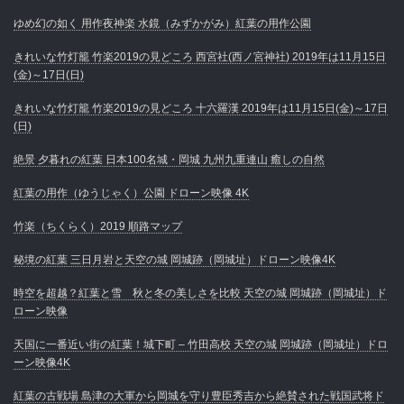
ゆめ幻の如く 用作夜神楽 水鏡（みずかがみ）紅葉の用作公園
きれいな竹灯籠 竹楽2019の見どころ 西宮社(西ノ宮神社) 2019年は11月15日
(金)～17日(日)
きれいな竹灯籠 竹楽2019の見どころ 十六羅漢 2019年は11月15日(金)～17日
(日)
絶景 夕暮れの紅葉 日本100名城・岡城 九州九重連山 癒しの自然
紅葉の用作（ゆうじゃく）公園 ドローン映像 4K
竹楽（ちくらく）2019 順路マップ
秘境の紅葉 三日月岩と天空の城 岡城跡（岡城址）ドローン映像4K
時空を超越？紅葉と雪 秋と冬の美しさを比較 天空の城 岡城跡（岡城址）ド
ローン映像
天国に一番近い街の紅葉！城下町 – 竹田高校 天空の城 岡城跡（岡城址）ドロ
ーン映像4K
紅葉の古戦場 島津の大軍から岡城を守り豊臣秀吉から絶賛された戦国武将ド