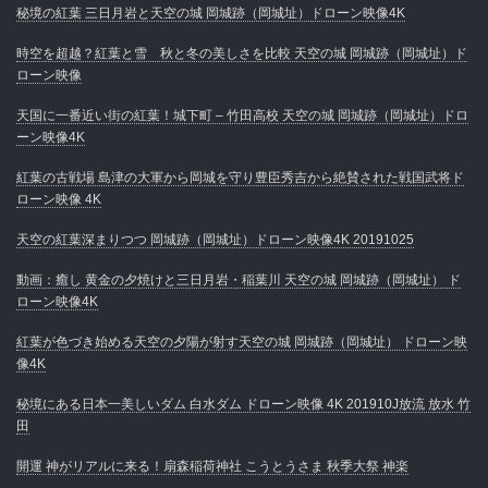
秘境の紅葉 三日月岩と天空の城 岡城跡（岡城址）ドローン映像4K
時空を超越？紅葉と雪 秋と冬の美しさを比較 天空の城 岡城跡（岡城址）ド
ローン映像
天国に一番近い街の紅葉！城下町 – 竹田高校 天空の城 岡城跡（岡城址）ドロ
ーン映像4K
紅葉の古戦場 島津の大軍から岡城を守り豊臣秀吉から絶賛された戦国武将ド
ローン映像 4K
天空の紅葉深まりつつ 岡城跡（岡城址）ドローン映像4K 20191025
動画：癒し 黄金の夕焼けと三日月岩・稲葉川 天空の城 岡城跡（岡城址） ド
ローン映像4K
紅葉が色づき始める天空の夕陽が射す天空の城 岡城跡（岡城址） ドローン映
像4K
秘境にある日本一美しいダム 白水ダム ドローン映像 4K 201910J放流 放水 竹
田
開運 神がリアルに来る！扇森稲荷神社 こうとうさま 秋季大祭 神楽