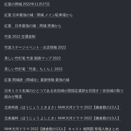
紅葉の岡城 2022年11月27日
紅葉 日本最強の城・岡城 メイン駐車場から
紅葉 日本最強の城・岡城 滑瀬から
竹楽 2022 交通規制
竹楽ステージイベント・出店情報 2022
美しい竹灯篭 竹楽 順路マップ 2022
美しい竹灯篭「竹楽」ちくらく 2022
紅葉 岡城跡（岡城址）最新情報 最強の城
日本１００名城のひとつである佐伯城が国指定遺跡を目指す！佐伯城の取り
組みが報道
北条時政（ほうじょう ときまさ）NHK大河ドラマ 2022【鎌倉殿の13人】
北条義時（ほうじょう よしとき）NHK大河ドラマ 2022【鎌倉殿の13人】
NHK大河ドラマ 2022【鎌倉殿の13人】 キャスト 相関図 登場人物まとめ