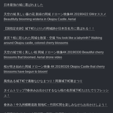
日本最強の城に選ばれました
天空の城 美しい藤の花 新緑の岡城 ドローン映像4K 20190422 GWオススメ
Beautifully blooming wisteria in Okajou Castle. Aerial
【国指定史跡】城下町たけたの岡城跡が日本百名月に選ばれる！！
迷宮？桜に彩られた岡城を散策・空撮 You look like a labyrinth? Walking
around Okajou castle, colored cherry blossoms
天空の城で咲く美しい桜 岡城 ドローン映像4K 20190330 Beautiful cherry
blossoms that bloomed. Aerial drone video
桜が咲き始めた岡城 ドローン映像 4K 20190326 Okajou Castle that cherry
blossoms have begun to bloom!
風情ある城下町で素敵なひなまつり！岡藩城下町雛まつり
タイムトリップ⁈春休みお出かけするなら桜の名所城下町たけたでリフレッシ
ュ！
春休み！中九州横断道路 朝地IC～竹田IC間を楽しみながらお出かけしよう！