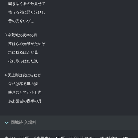
鳴きゆく雁の数見せて
植うる剣に照り沿ひし
昔の光今いづこ
3.今荒城の夜半の月
変はらぬ光誰がためぞ
垣に残るはただ葛
松に歌ふはただ嵐
4.天上影は変はらねど
栄枯は移る世の姿
映さむとてか今も尚
ああ荒城の夜半の月
岡城跡 入場料