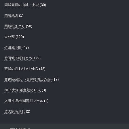
岡城周辺の山城・支城
(30)
岡城地図
(1)
岡城桜まつり
(58)
未分類
(120)
竹田城下町
(48)
竹田城下町雛まつり
(9)
荒城の月 LA LA LAND
(48)
豊後food記 -奥豊後周辺の食-
(17)
NHK大河 鎌倉殿の13人
(3)
入田 中島公園河川プール
(1)
道の駅あさじ
(2)