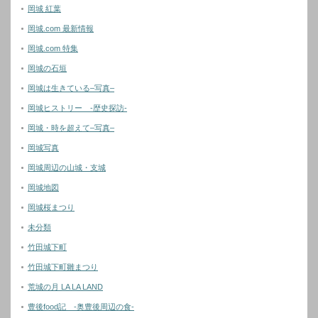
岡城 紅葉
岡城.com 最新情報
岡城.com 特集
岡城の石垣
岡城は生きている–写真–
岡城ヒストリー -歴史探訪-
岡城・時を超えて–写真–
岡城写真
岡城周辺の山城・支城
岡城地図
岡城桜まつり
未分類
竹田城下町
竹田城下町雛まつり
荒城の月 LA LA LAND
豊後food記 -奥豊後周辺の食-