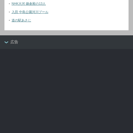
NHK大河 鎌倉殿の13人
入田 中島公園河川プール
道の駅あさじ
広告