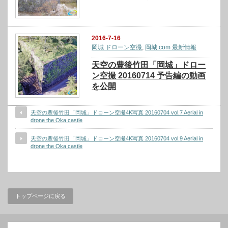
2016-7-16
岡城 ドローン空撮
,
岡城.com 最新情報
天空の豊後竹田「岡城」ドロー
ン空撮 20160714 予告編の動画
を公開
天空の豊後竹田「岡城」ドローン空撮4K写真 20160704 vol.7 Aerial in
drone the Oka castle
天空の豊後竹田「岡城」ドローン空撮4K写真 20160704 vol.9 Aerial in
drone the Oka castle
トップページに戻る