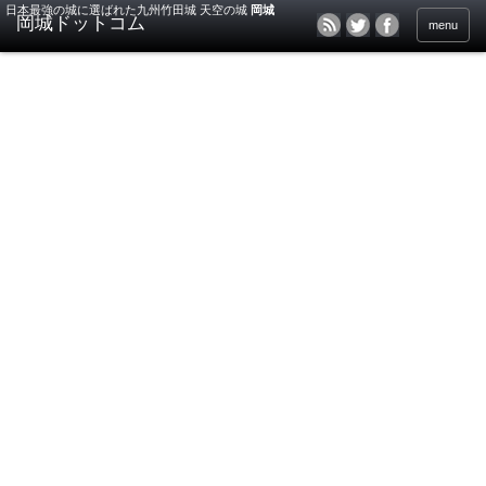
日本最強の城に選ばれた九州竹田城 天空の城
岡城
menu