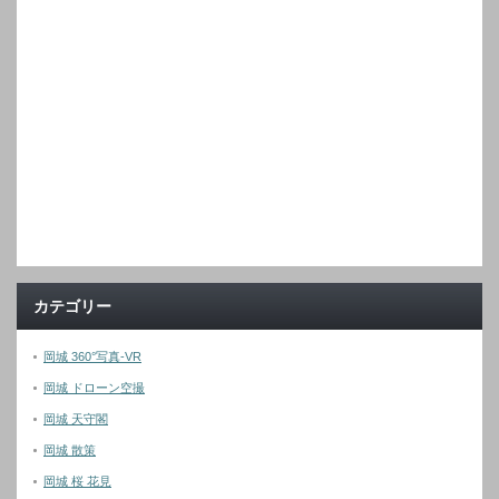
カテゴリー
岡城 360°写真-VR
岡城 ドローン空撮
岡城 天守閣
岡城 散策
岡城 桜 花見