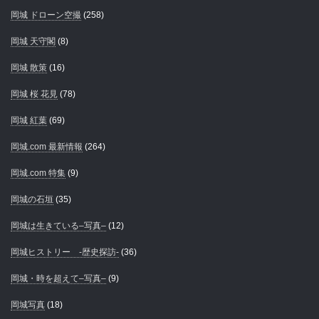
岡城 ドローン空撮
(258)
岡城 天守閣
(8)
岡城 散策
(16)
岡城 桜 花見
(78)
岡城 紅葉
(69)
岡城.com 最新情報
(264)
岡城.com 特集
(9)
岡城の石垣
(35)
岡城は生きている–写真–
(12)
岡城ヒストリー -歴史探訪-
(36)
岡城・時を超えて–写真–
(9)
岡城写真
(18)