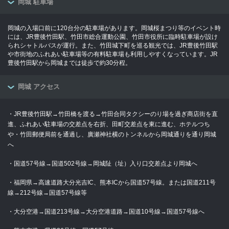
岡城 駐車場
岡城の入場口前に120台分の駐車場があります。岡城桜まつり等のイベント時
には、JR豊後竹田駅、竹田市総合運動公園、竹田市役所に臨時駐車場が設け
られシャトルバスが運行。また、竹田城下町を巡る観光では、JR豊後竹田駅
や市街地のふれあい駐車場等の有料駐車場も利用しやすくなっています。JR
豊後竹田駅から岡城までは徒歩で約30分程。
岡城 アクセス
・JR豊後竹田駅→竹田橋を渡る→竹田合同タクシーのり場を過ぎ商店街を直
進、ふれあい駐車場の交差点を右折、田町交差点を東に進む、ホテルつち
や・竹田郵便局前を通過し、廣瀬神社横のトンネルから岡城通りを通り岡城
へ
・国道57号線→国道502号線→岡城阯（址）入り口交差点より岡城へ
・福岡県→高速道路大分光吉IC、熊本ICから国道57号線。または国道211号
線→212号線→国道57号線等
・大分空港→国道213号線→大分空港道路→国道10号線→国道57号線へ