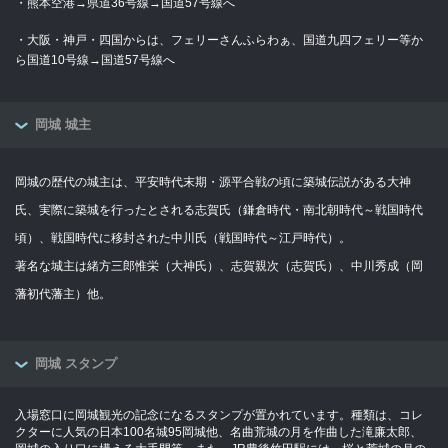
・熊本空港→県道36号線→国道57号線へ
・大阪・神戸・四国からは、フェリーさんふらわぁ、国道九四フェリー等か
ら国道10号線→国道57号線へ
岡城 城主
岡城の歴代の城主は、平安時代末期・源平合戦の頃に築城伝説がある大神
氏、実際に築城を行ったとされる志賀氏（鎌倉時代・南北朝時代～戦国時代
頃）、戦国時代に移封された中川氏（戦国時代～江戸時代）。
著名な城主は緒方三郎惟栄（大神氏）、志賀親次（志賀氏）、中川秀成（岡
藩初代藩主）他。
岡城 スタンプ
入場窓口に岡城観光の記念になるスタンプが置かれています。種類は、コレ
クターに人気の日本100名城95岡城他、名曲荒城の月を作曲した滝廉太郎、