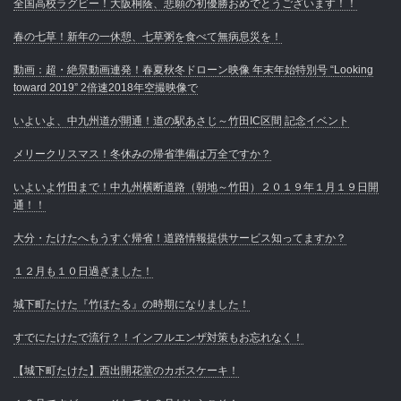
全国高校ラグビー！大阪桐蔭、悲願の初優勝おめでとうございます！！
春の七草！新年の一休憩、七草粥を食べて無病息災を！
動画：超・絶景動画連発！春夏秋冬ドローン映像 年末年始特別号 “Looking
toward 2019” 2倍速2018年空撮映像で
いよいよ、中九州道が開通！道の駅あさじ～竹田IC区間 記念イベント
メリークリスマス！冬休みの帰省準備は万全ですか？
いよいよ竹田まで！中九州横断道路（朝地～竹田）２０１９年１月１９日開
通！！
大分・たけたへもうすぐ帰省！道路情報提供サービス知ってますか？
１２月も１０日過ぎました！
城下町たけた『竹ほたる』の時期になりました！
すでにたけたで流行？！インフルエンザ対策もお忘れなく！
【城下町たけた】西出開花堂のカボスケーキ！