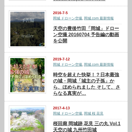
2016-7-5
岡城 ドローン空撮
,
岡城.com 最新情報
天空の豊後竹田「岡城」ドロー
ン空撮 20160704 予告編の動画
を公開
2019-7-12
岡城 ドローン空撮
,
岡城.com 最新情報
時空を超えた快挙！？日本最強
の城・岡城「城主の子孫」か
ら、ほめられました そして、さ
らなる真実が…
2017-4-13
岡城 ドローン空撮
,
岡城 桜 花見
桜回廊 岡城跡 花見 三の丸 Vol.1
天空の城 九州竹田城