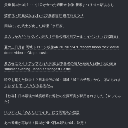
貴重 岡城の城主・中川公が食べた綿田米 神楽 新米まつり 道の駅あさじ
彼岸花・開花状況 2019 七ツ森古墳群 彼岸花まつり
岡城にいた武士が食した料理「氷豆腐」
魚のつかみどりやスイカ割り！中島公園河川プール・イベント（7月28日）
夏の三日月岩 岡城 ドローン映像4K 20190724 “Crescent moon rock” Aerial
drone video in Okajou castle
夏の夜にライトアップされた岡城 日本最強の城 Okajou Castle lit up on a
summer evening. Japan’s Strongest Castle
時空を超えた快挙！？日本最強の城・岡城「城主の子孫」から、ほめられま
した そして、さらなる真実が…
【歓喜】日本最強の城横断幕に弊社の空撮写真が採用されました【やってみ
た】
FBSテレビ「めんたいワイド」にて岡城等が放送
あの番組が再放送！岡城がNHK日本最強の城に決定！