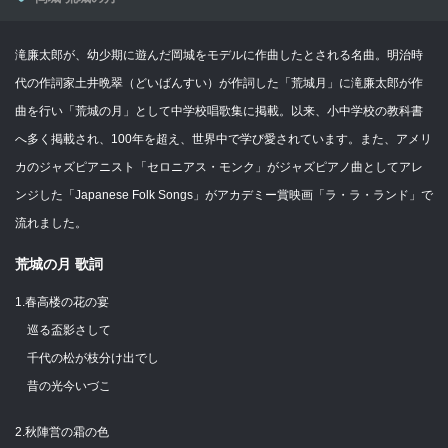
滝廉太郎が、幼少期に遊んだ岡城をモデルに作曲したとされる名曲。明治時
代の作詞家土井晩翠（どいばんすい）が作詞した「荒城月」に滝廉太郎が作
曲を行い「荒城の月」として中学校唱歌集に掲載。以来、小中学校の教科書
へ多く掲載され、100年を超え、世界中で学び愛されています。また、アメリ
カのジャズピアニスト「セロニアス・モンク」がジャズピアノ曲としてアレ
ンジした「Japanese Folk Songs」がアカデミー賞映画「ラ・ラ・ランド」で
流れました。
荒城の月 歌詞
1.春高楼の花の宴
巡る盃影さして
千代の松が枝分け出でし
昔の光今いづこ
2.秋陣営の霜の色