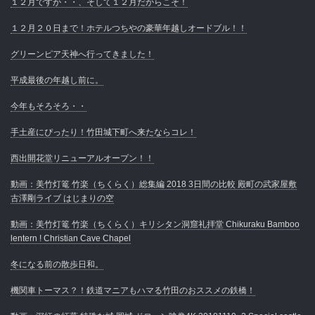
１２月ですが・・、そして１２月だからこそ！
１２月２０日まで！ホテルつちやの豪華年越しオードブル！！
グリーンピア天神へ行ってきました！
平成最後の年越し前に。
今年もそろそろ・・
手土産にぴったり！竹田城下町へ来たならコレ！
西出開花堂リニューアルオープン！！
動画：美竹灯篭 竹楽（ちくらく）総集編 2018 3日間の比較 殿町の武家屋敷
古澤剛ライブ はじまりの空
動画：美竹灯篭 竹楽（ちくらく）キリシタン洞窟礼拝堂 Chikuraku Bamboo
lentern ! Christian Cave Chapel
冬になる前の散歩日和。
機関車トーマス？！鉄道マニアもハマる竹田のおススメの鉄橋！