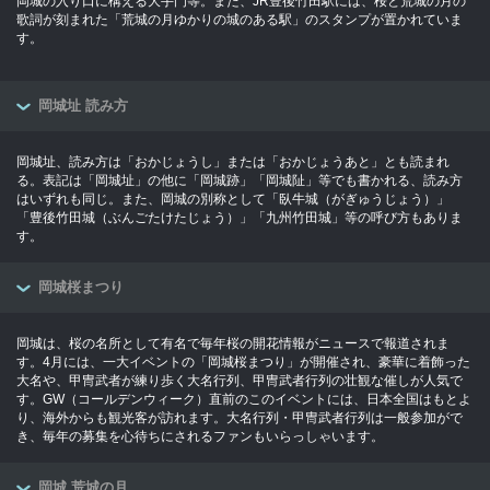
岡城の入り口に構える大手門等。また、JR豊後竹田駅には、桜と荒城の月の
歌詞が刻まれた「荒城の月ゆかりの城のある駅」のスタンプが置かれていま
す。
岡城址 読み方
岡城址、読み方は「おかじょうし」または「おかじょうあと」とも読まれ
る。表記は「岡城址」の他に「岡城跡」「岡城阯」等でも書かれる、読み方
はいずれも同じ。また、岡城の別称として「臥牛城（がぎゅうじょう）」
「豊後竹田城（ぶんごたけたじょう）」「九州竹田城」等の呼び方もありま
す。
岡城桜まつり
岡城は、桜の名所として有名で毎年桜の開花情報がニュースで報道されま
す。4月には、一大イベントの「岡城桜まつり」が開催され、豪華に着飾った
大名や、甲冑武者が練り歩く大名行列、甲冑武者行列の壮観な催しが人気で
す。GW（コールデンウィーク）直前のこのイベントには、日本全国はもとよ
り、海外からも観光客が訪れます。大名行列・甲冑武者行列は一般参加がで
き、毎年の募集を心待ちにされるファンもいらっしゃいます。
岡城 荒城の月