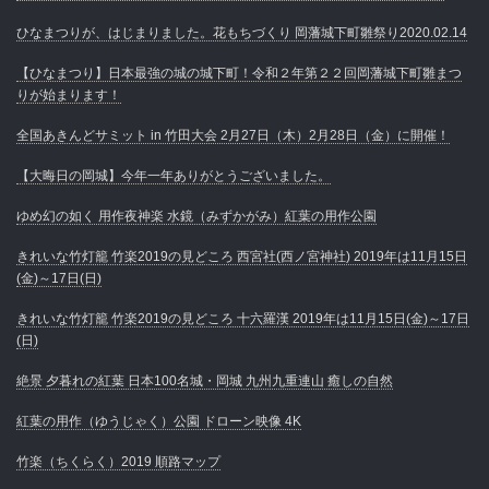
ひなまつりが、はじまりました。花もちづくり 岡藩城下町雛祭り2020.02.14
【ひなまつり】日本最強の城の城下町！令和２年第２２回岡藩城下町雛まつ
りが始まります！
全国あきんどサミット in 竹田大会 2月27日（木）2月28日（金）に開催！
【大晦日の岡城】今年一年ありがとうございました。
ゆめ幻の如く 用作夜神楽 水鏡（みずかがみ）紅葉の用作公園
きれいな竹灯籠 竹楽2019の見どころ 西宮社(西ノ宮神社) 2019年は11月15日
(金)～17日(日)
きれいな竹灯籠 竹楽2019の見どころ 十六羅漢 2019年は11月15日(金)～17日
(日)
絶景 夕暮れの紅葉 日本100名城・岡城 九州九重連山 癒しの自然
紅葉の用作（ゆうじゃく）公園 ドローン映像 4K
竹楽（ちくらく）2019 順路マップ