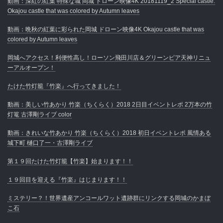
動画：深紅の紅葉 特殊な城 岡城 ドローン映像4K 20181119_2 Special castle.
Okajou castle that was colored by Autumn leaves
動画：晩秋の紅葉に彩られた岡城 ドローン映像4K Okajou castle that was
colored by Autumn leaves
岡城へアクセス！利便性高し！ローソン飛田川店＆グリーンピア天神リニュ
ーアルオープン！
たけた竹灯籠『竹楽』へ行ってきました！
動画：美しい竹あかり 竹楽（ちくらく）2018 2日目イベントレポ 2万本の竹
灯篭 古澤剛ライブ color
動画：きれいな竹あかり 竹楽（ちくらく）2018 初日イベントレポ 風情ある
城下町 樋口了一・古澤剛ライブ
第１９回たけた竹灯籠【竹楽】始まります！！
１９回目を迎える『竹楽』はじまります！！
ミステリー？！世界遺産アンコールワット遺跡群にリンクする岡城のかまぼ
こ石