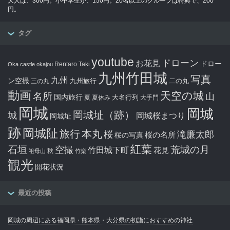
大人は、300円。小中学生が、150円。20名以上のグループは特典で、200
円。
タグ
youtube
ドローン
お花見
ドロー
Rentaro Taki
Oka castle
okajou
九州竹田城
写真
九州
ン空撮
九州旅行
二の丸
三の丸
動画
天空の城
名所
山
国内旅行
大名行列
夏
夏休み
大手門
岡城
岡城
岡城址（跡）
城
岡城桜まつり
岡城址
跡
岡城阯
旅行
本丸
滝廉太郎
桜
桜の写真
桜の名所
紅葉
石垣
空撮
荒城の月
竹田城下町
花見
秋
祖母山
竹楽
観光
開花状況
最近の投稿
岡城の周辺にある福岡県・熊本県・大分県の初詣におすすめの神社