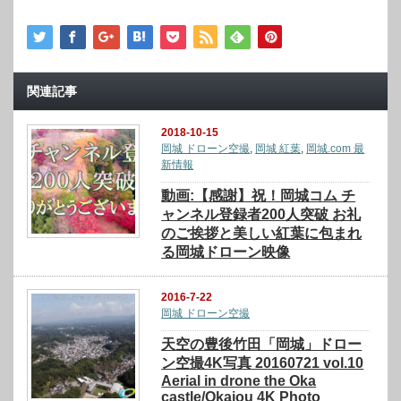
関連記事
2018-10-15
岡城 ドローン空撮
,
岡城 紅葉
,
岡城.com 最
新情報
動画:【感謝】祝！岡城コム チ
ャンネル登録者200人突破 お礼
のご挨拶と美しい紅葉に包まれ
る岡城ドローン映像
2016-7-22
岡城 ドローン空撮
天空の豊後竹田「岡城」ドロー
ン空撮4K写真 20160721 vol.10
Aerial in drone the Oka
castle/Okajou 4K Photo