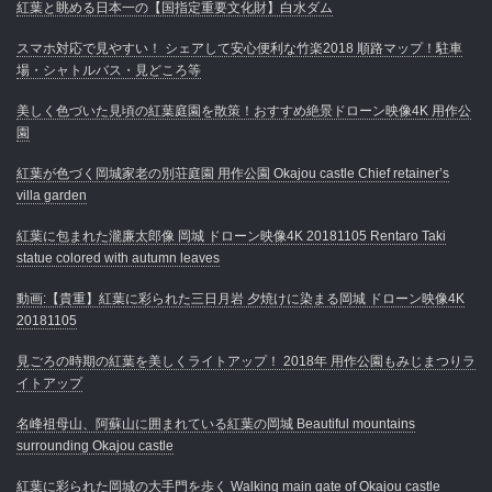
紅葉と眺める日本一の【国指定重要文化財】白水ダム
スマホ対応で見やすい！ シェアして安心便利な竹楽2018 順路マップ！駐車
場・シャトルバス・見どころ等
美しく色づいた見頃の紅葉庭園を散策！おすすめ絶景ドローン映像4K 用作公
園
紅葉が色づく岡城家老の別荘庭園 用作公園 Okajou castle Chief retainer’s
villa garden
紅葉に包まれた瀧廉太郎像 岡城 ドローン映像4K 20181105 Rentaro Taki
statue colored with autumn leaves
動画:【貴重】紅葉に彩られた三日月岩 夕焼けに染まる岡城 ドローン映像4K
20181105
見ごろの時期の紅葉を美しくライトアップ！ 2018年 用作公園もみじまつりラ
イトアップ
名峰祖母山、阿蘇山に囲まれている紅葉の岡城 Beautiful mountains
surrounding Okajou castle
紅葉に彩られた岡城の大手門を歩く Walking main gate of Okajou castle