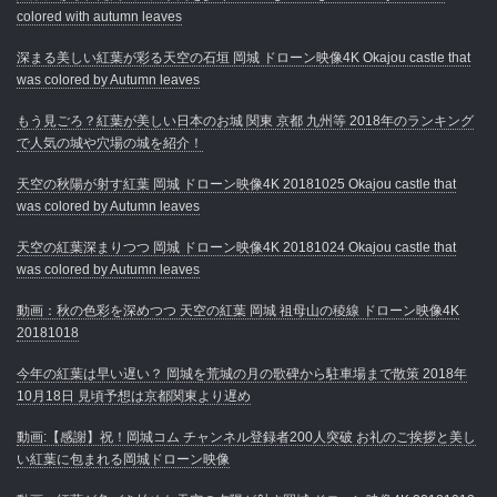
colored with autumn leaves
深まる美しい紅葉が彩る天空の石垣 岡城 ドローン映像4K Okajou castle that
was colored by Autumn leaves
もう見ごろ？紅葉が美しい日本のお城 関東 京都 九州等 2018年のランキング
で人気の城や穴場の城を紹介！
天空の秋陽が射す紅葉 岡城 ドローン映像4K 20181025 Okajou castle that
was colored by Autumn leaves
天空の紅葉深まりつつ 岡城 ドローン映像4K 20181024 Okajou castle that
was colored by Autumn leaves
動画：秋の色彩を深めつつ 天空の紅葉 岡城 祖母山の稜線 ドローン映像4K
20181018
今年の紅葉は早い遅い？ 岡城を荒城の月の歌碑から駐車場まで散策 2018年
10月18日 見頃予想は京都関東より遅め
動画:【感謝】祝！岡城コム チャンネル登録者200人突破 お礼のご挨拶と美し
い紅葉に包まれる岡城ドローン映像