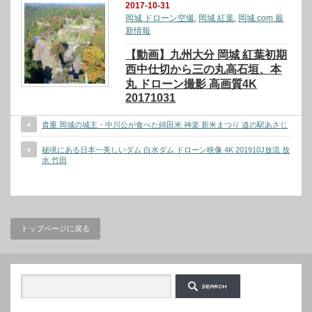
2017-10-31
岡城 ドローン空撮
,
岡城 紅葉
,
岡城.com 最
新情報
【動画】九州大分 岡城 紅葉初期
西中仕切から三の丸高石垣、本
丸 ドローン撮影 高画質4K
20171031
貴重 岡城の城主・中川公が食べた綿田米 神楽 新米まつり 道の駅あさじ
秘境にある日本一美しいダム 白水ダム ドローン映像 4K 201910J放流 放
水 竹田
トップページに戻る