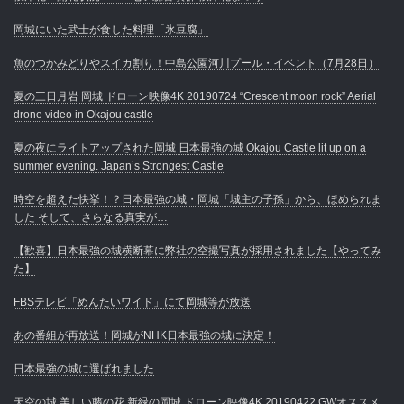
岡城にいた武士が食した料理「氷豆腐」
魚のつかみどりやスイカ割り！中島公園河川プール・イベント（7月28日）
夏の三日月岩 岡城 ドローン映像4K 20190724 “Crescent moon rock” Aerial
drone video in Okajou castle
夏の夜にライトアップされた岡城 日本最強の城 Okajou Castle lit up on a
summer evening. Japan’s Strongest Castle
時空を超えた快挙！？日本最強の城・岡城「城主の子孫」から、ほめられま
した そして、さらなる真実が…
【歓喜】日本最強の城横断幕に弊社の空撮写真が採用されました【やってみ
た】
FBSテレビ「めんたいワイド」にて岡城等が放送
あの番組が再放送！岡城がNHK日本最強の城に決定！
日本最強の城に選ばれました
天空の城 美しい藤の花 新緑の岡城 ドローン映像4K 20190422 GWオススメ