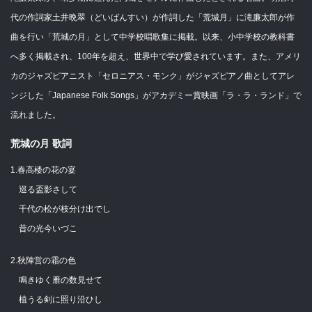
代の作詞家土井晩翠（どいばんすい）が作詞した「荒城月」に滝廉太郎が作
曲を行い「荒城の月」として中学校唱歌集に掲載。以来、小中学校の教科書
へ多く掲載され、100年を超え、世界中で学び愛されています。また、アメリ
カのジャズピアニスト「セロニアス・モンク」がジャズピアノ曲としてアレ
ンジした「Japanese Folk Songs」がアカデミー賞映画「ラ・ラ・ランド」で
流れました。
荒城の月 歌詞
1.春高楼の花の宴
巡る盃影さして
千代の松が枝分け出でし
昔の光今いづこ
2.秋陣営の霜の色
鳴きゆく雁の数見せて
植うる剣に照り沿ひし