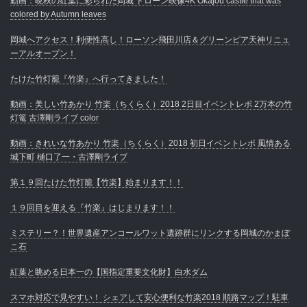
動画：晩秋の紅葉に彩られた岡城 ドローン映像4K Okajou castle that was
colored by Autumn leaves
岡城へアクセス！利便性高し！ローソン飛田川店＆グリーンピア天神リニュ
ーアルオープン！
たけた竹灯籠『竹楽』へ行ってきました！
動画：美しい竹あかり 竹楽（ちくらく）2018 2日目イベントレポ 2万本の竹
灯篭 古澤剛ライブ color
動画：きれいな竹あかり 竹楽（ちくらく）2018 初日イベントレポ 風情ある
城下町 樋口了一・古澤剛ライブ
第１９回たけた竹灯籠【竹楽】始まります！！
１９回目を迎える『竹楽』はじまります！！
ミステリー？！世界遺産アンコールワット遺跡群にリンクする岡城のかまぼ
こ石
紅葉と眺める日本一の【国指定重要文化財】白水ダム
スマホ対応で見やすい！ シェアして安心便利な竹楽2018 順路マップ！駐車