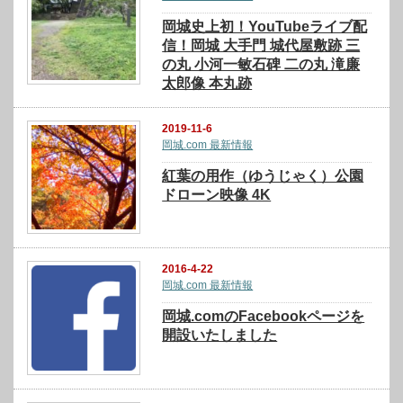
岡城史上初！YouTubeライブ配
信！岡城 大手門 城代屋敷跡 三
の丸 小河一敏石碑 二の丸 滝廉
太郎像 本丸跡
2019-11-6
岡城.com 最新情報
紅葉の用作（ゆうじゃく）公園
ドローン映像 4K
2016-4-22
岡城.com 最新情報
岡城.comのFacebookページを
開設いたしました