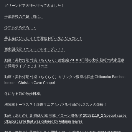
グリーンピア天神へ行ってきました！
平成最後の年越し前に。
今年もそろそろ・・
手土産にぴったり！竹田城下町へ来たならコレ！
西出開花堂リニューアルオープン！！
動画：美竹灯篭 竹楽（ちくらく）総集編 2018 3日間の比較 殿町の武家屋敷
古澤剛ライブ はじまりの空
動画：美竹灯篭 竹楽（ちくらく）キリシタン洞窟礼拝堂 Chikuraku Bamboo
lentern ! Christian Cave Chapel
冬になる前の散歩日和。
機関車トーマス？！鉄道マニアもハマる竹田のおススメの鉄橋！
動画：深紅の紅葉 特殊な城 岡城 ドローン映像4K 20181119_2 Special castle.
Okajou castle that was colored by Autumn leaves