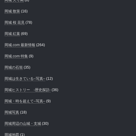
岡城 天守閣
(8)
岡城 散策
(16)
岡城 桜 花見
(78)
岡城 紅葉
(69)
岡城.com 最新情報
(264)
岡城.com 特集
(9)
岡城の石垣
(35)
岡城は生きている–写真–
(12)
岡城ヒストリー -歴史探訪-
(36)
岡城・時を超えて–写真–
(9)
岡城写真
(18)
岡城周辺の山城・支城
(30)
岡城地図
(1)