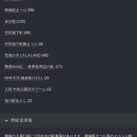
岡城桜まつり
(58)
未分類
(120)
竹田城下町
(48)
竹田城下町雛まつり
(9)
荒城の月 LA LA LAND
(48)
豊後food記 -奥豊後周辺の食-
(17)
NHK大河 鎌倉殿の13人
(3)
入田 中島公園河川プール
(1)
道の駅あさじ
(2)
岡城 駐車場
岡城の入場口前に120台分の駐車場があります。岡城桜まつり等のイベント時