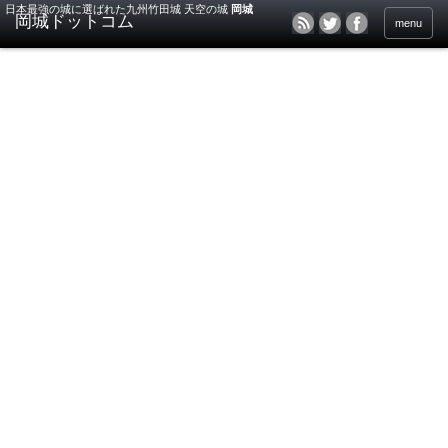
日本最強の城に選ばれた九州竹田城 天空の城
岡城
menu