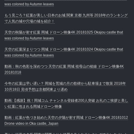
was colored by Autumn leaves
もう見ごろ？紅葉が美しい日本のお城 関東 京都 九州等 2018年のランキング
で人気の城や穴場の城を紹介！
天空の秋陽が射す紅葉 岡城 ドローン映像4K 20181025 Okajou castle that
was colored by Autumn leaves
天空の紅葉深まりつつ 岡城 ドローン映像4K 20181024 Okajou castle that
was colored by Autumn leaves
動画：秋の色彩を深めつつ 天空の紅葉 岡城 祖母山の稜線 ドローン映像4K
20181018
今年の紅葉は早い遅い？ 岡城を荒城の月の歌碑から駐車場まで散策 2018年
10月18日 見頃予想は京都関東より遅め
動画:【感謝】祝！岡城コム チャンネル登録者200人突破 お礼のご挨拶と美し
い紅葉に包まれる岡城ドローン映像
動画：紅葉が色づき始めた天空の夕陽が射す岡城 ドローン映像4K 20181012
Drone video in Oka castle, Japan