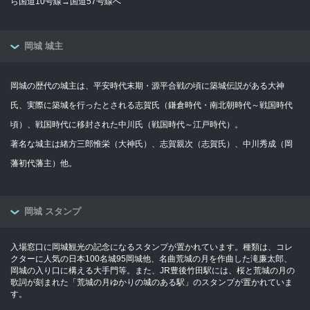
ら国道10号線→国道57号線へ
岡城 城主
岡城の歴代の城主は、平安時代末期・源平合戦の頃に築城伝説がある大神
氏、実際に築城を行ったとされる志賀氏（鎌倉時代・南北朝時代～戦国時代
頃）、戦国時代に移封された中川氏（戦国時代～江戸時代）。
著名な城主は緒方三郎惟栄（大神氏）、志賀親次（志賀氏）、中川秀成（岡
藩初代藩主）他。
岡城 スタンプ
入場窓口に岡城観光の記念になるスタンプが置かれています。種類は、コレ
クターに人気の日本100名城95岡城他、名曲荒城の月を作曲した滝廉太郎、
岡城の入り口に構える大手門等。また、JR豊後竹田駅には、桜と荒城の月の
歌詞が刻まれた「荒城の月ゆかりの城のある駅」のスタンプが置かれていま
す。