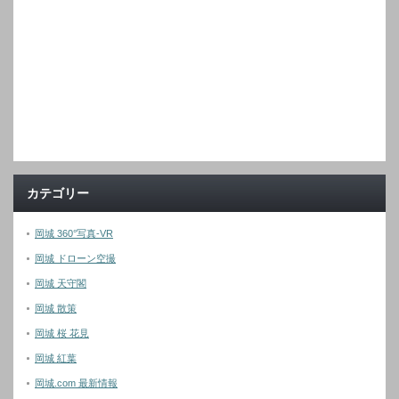
カテゴリー
岡城 360°写真-VR
岡城 ドローン空撮
岡城 天守閣
岡城 散策
岡城 桜 花見
岡城 紅葉
岡城.com 最新情報