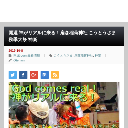
開運 神がリアルに来る！扇森稲荷神社 こうとうさま
秋季大祭 神楽
2019-10-8
岡城.com 最新情報
こうとうさま
,
扇森稲荷神社
,
神楽
Otemon