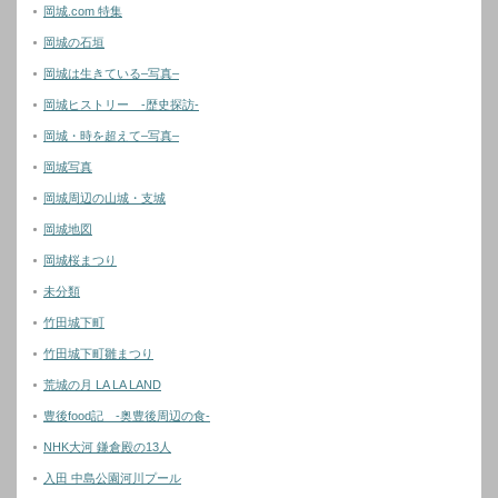
岡城.com 特集
岡城の石垣
岡城は生きている–写真–
岡城ヒストリー -歴史探訪-
岡城・時を超えて–写真–
岡城写真
岡城周辺の山城・支城
岡城地図
岡城桜まつり
未分類
竹田城下町
竹田城下町雛まつり
荒城の月 LA LA LAND
豊後food記 -奥豊後周辺の食-
NHK大河 鎌倉殿の13人
入田 中島公園河川プール