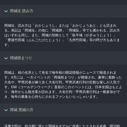
岡城址 読み方
岡城址、読み方は「おかじょうし」または「おかじょうあと」とも読まれ
る。表記は「岡城址」の他に「岡城跡」「岡城阯」等でも書かれる、読み方
はいずれも同じ。また、岡城の別称として「臥牛城（がぎゅうじょう）」
「豊後竹田城（ぶんごたけたじょう）」「九州竹田城」等の呼び方もありま
す。
岡城桜まつり
岡城は、桜の名所として有名で毎年桜の開花情報がニュースで報道されま
す。4月には、一大イベントの「岡城桜まつり」が開催され、豪華に着飾った
大名や、甲冑武者が練り歩く大名行列、甲冑武者行列の壮観な催しが人気で
す。GW（コールデンウィーク）直前のこのイベントには、日本全国はもとよ
り、海外からも観光客が訪れます。大名行列・甲冑武者行列は一般参加がで
き、毎年の募集を心待ちにされるファンもいらっしゃいます。
岡城 荒城の月
滝廉太郎が、幼少期に遊んだ岡城をモデルに作曲したとされる名曲。明治時