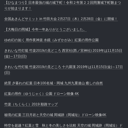
【ひなまつり】日本最強の城の城下町！令和２年第２２回岡藩城下町雛まつ
りが始まります！
全国あきんどサミット in 竹田大会 2月27日（木）2月28日（金）に開催！
【大晦日の岡城】今年一年ありがとうございました。
ゆめ幻の如く 用作夜神楽 水鏡（みずかがみ）紅葉の用作公園
きれいな竹灯籠 竹楽2019の見どころ 西宮社(西ノ宮神社) 2019年は11月15日
(金)～17日(日)
きれいな竹灯籠 竹楽2019の見どころ 十六羅漢 2019年は11月15日(金)～17日
(日)
絶景 夕暮れの紅葉 日本100名城・岡城 九州九重連山 癒しの自然
紅葉の用作（ゆうじゃく）公園 ドローン映像 4K
竹楽（ちくらく）2019 順路マップ
秘境の紅葉 三日月岩と天空の城 岡城跡（岡城址）ドローン映像4K
時空を超越？紅葉と雪 秋と冬の美しさを比較 天空の城 岡城跡（岡城址）ド