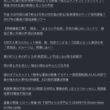
美しい紅葉の名所 関東や関西よりも綺麗？色んなランキングでランクイン！
岡城 2018 紅葉の時期と見ごろの予想
竹楽 大分竹田の城下町を2万本の竹灯籠が彩る! 駐車場等のマップ 雨天開催？
2017年の動画で疑似体験ツアー
【岡城修復工事】「残念」「あまりに不自然」天空の城に白いコンクリ 補
強工事に不満の声 西日本新聞
100万人導入の大ヒット映画 殿、利息でござる！で話題となった家訓の本
『冥加訓』のルーツは、岡藩にあり！
夏の灯りと冬の灯り 九州 精霊流しと竹ほたるが彩る稲葉川
雨の夜も月を見たい 城主の望みを叶えた三日月岩
謎のダブルキャスト？数奇な運命の彫像 アカデミー賞受賞映画LA LA LANDで
曲が使われた希代の作曲家、幻の初代瀧廉太郎像
戦国期 難攻不落の城での死闘 九州武士 豊薩合戦（ほうさつかっせん）戦国最
強軍VS難攻不落の城
盛夏の岡城 ドローン映像 4K 下原門から大手門まで 2018年7月 Drone video
in Oka castle