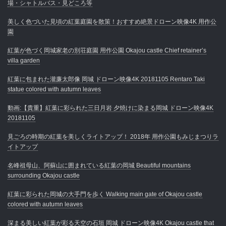
場・シャトルバス・見どころ等
美しく色づいた見頃の紅葉庭園を散策！おすすめ絶景ドローン映像4K 用作公
園
紅葉が色づく岡城家老の別荘庭園 用作公園 Okajou castle Chief retainer’s
villa garden
紅葉に包まれた瀧廉太郎像 岡城 ドローン映像4K 20181105 Rentaro Taki
statue colored with autumn leaves
動画:【貴重】紅葉に彩られた三日月岩 夕焼けに染まる岡城 ドローン映像4K
20181105
見ごろの時期の紅葉を美しくライトアップ！ 2018年 用作公園もみじまつりラ
イトアップ
名峰祖母山、阿蘇山に囲まれている紅葉の岡城 Beautiful mountains
surrounding Okajou castle
紅葉に彩られた岡城の大手門を歩く Walking main gate of Okajou castle
colored with autumn leaves
深まる美しい紅葉が彩る天空の石垣 岡城 ドローン映像4K Okajou castle that