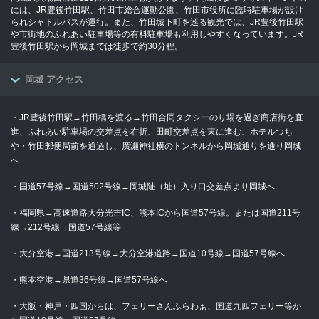
には、JR豊後竹田駅、竹田市総合運動公園、竹田市役所に臨時駐車場が設け
られシャトルバスが運行。また、竹田城下町を巡る観光では、JR豊後竹田駅
や市街地のふれあい駐車場等の有料駐車場も利用しやすくなっています。JR
豊後竹田駅から岡城までは徒歩で約30分程。
岡城 アクセス
・JR豊後竹田駅→竹田橋を渡る→竹田合同タクシーのり場を過ぎ商店街を直
進、ふれあい駐車場の交差点を右折、田町交差点を東に進む、ホテルつち
や・竹田郵便局前を通過し、廣瀬神社横のトンネルから岡城通りを通り岡城
へ
・国道57号線→国道502号線→岡城阯（址）入り口交差点より岡城へ
・福岡県→高速道路大分光吉IC、熊本ICから国道57号線。または国道211号
線→212号線→国道57号線等
・大分空港→国道213号線→大分空港道路→国道10号線→国道57号線へ
・熊本空港→県道36号線→国道57号線へ
・大阪・神戸・四国からは、フェリーさんふらわぁ、国道九四フェリー等か