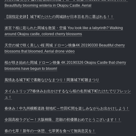
Beautifully blooming wisteria in Okajou Castle. Aerial
【国指定史跡】城下町たけたの岡城跡が日本百名月に選ばれる！！
迷宮？桜に彩られた岡城を散策・空撮 You look like a labyrinth? Walking
around Okajou castle, colored cherry blossoms
天空の城で咲く美しい桜 岡城 ドローン映像4K 20190330 Beautiful cherry
blossoms that bloomed. Aerial drone video
桜が咲き始めた岡城 ドローン映像 4K 20190326 Okajou Castle that cherry
blossoms have begun to bloom!
風情ある城下町で素敵なひなまつり！岡藩城下町雛まつり
タイムトリップ⁈春休みお出かけするなら桜の名所城下町たけたでリフレッシ
ュ！
春休み！中九州横断道路 朝地IC～竹田IC間を楽しみながらお出かけしよう！
全国高校ラグビー！大阪桐蔭、悲願の初優勝おめでとうございます！！
春の七草！新年の一休憩、七草粥を食べて無病息災を！