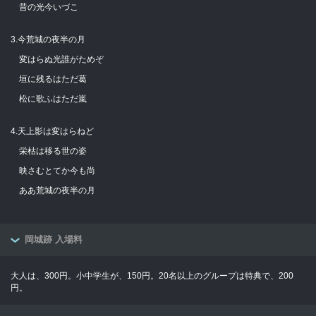
昔の光今いづこ
3.今荒城の夜半の月
変はらぬ光誰がためぞ
垣に残るはただ葛
松に歌ふはただ嵐
4.天上影は変はらねど
栄枯は移る世の姿
映さむとてか今も尚
ああ荒城の夜半の月
岡城跡 入場料
大人は、300円。小中学生が、150円。20名以上のグループは特典で、200
円。