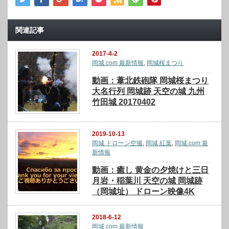
関連記事
2017-4-2
岡城.com 最新情報
,
岡城桜まつり
動画：葦北鉄砲隊 岡城桜まつり
大名行列 岡城跡 天空の城 九州
竹田城 20170402
2019-10-13
岡城 ドローン空撮
,
岡城 紅葉
,
岡城.com 最
新情報
動画：癒し 黄金の夕焼けと三日
月岩・稲葉川 天空の城 岡城跡
（岡城址） ドローン映像4K
2018-6-12
岡城.com 最新情報