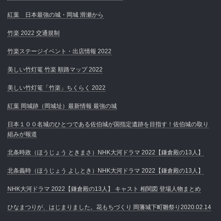
紅葉 日本最強の城・岡城 滑瀬から
竹楽 2022 交通規制
竹楽ステージイベント・出店情報 2022
美しい竹灯篭 竹楽 順路マップ 2022
美しい竹灯篭「竹楽」ちくらく 2022
紅葉 岡城跡（岡城址）最新情報 最強の城
日本１００名城のひとつである佐伯城が国指定遺跡を目指す！佐伯城の取り
組みが報道
北条時政（ほうじょう ときまさ）NHK大河ドラマ 2022【鎌倉殿の13人】
北条義時（ほうじょう よしとき）NHK大河ドラマ 2022【鎌倉殿の13人】
NHK大河ドラマ 2022【鎌倉殿の13人】 キャスト 相関図 登場人物まとめ
ひなまつりが、はじまりました。花もちづくり 岡藩城下町雛祭り2020.02.14