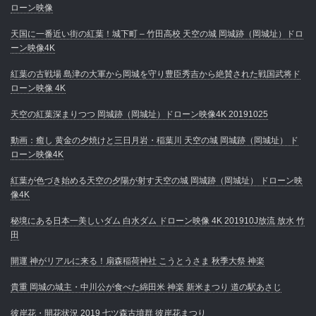
ローン映像
天国に一番近い街の紅葉！城下町 – 竹田高校 天空の城 岡城跡（岡城址）ドロ
ーン映像4K
紅葉の古戦場 島津の大軍から岡城を守り豊臣秀吉から絶賛された戦国武将ド
ローン映像 4K
天空の紅葉深まりつつ 岡城跡（岡城址）ドローン映像4K 20191025
動画：癒し 黄金の夕焼けと三日月岩・稲葉川 天空の城 岡城跡（岡城址） ド
ローン映像4K
紅葉が色づき始める天空の夕陽が射す天空の城 岡城跡（岡城址） ドローン映
像4K
秘境にある日本一美しいダム 白水ダム ドローン映像 4K 201910J放流 放水 竹
田
開運 神がリアルに来る！扇森稲荷神社 こうとうさま 秋季大祭 神楽
貴重 岡城の城主・中川公が食べた綿田米 神楽 新米まつり 道の駅あさじ
彼岸花・開花状況 2019 七ツ森古墳群 彼岸花まつり