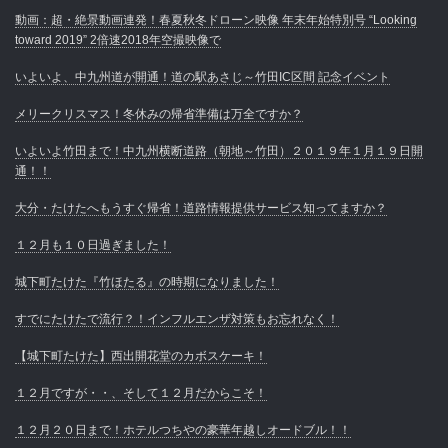
動画：超・絶景動画連発！春夏秋冬ドローン映像 年末年始特別号 “Looking
toward 2019” 2倍速2018年空撮映像で
いよいよ、中九州道が開通！道の駅あさじ～竹田IC区間 記念イベント
メリークリスマス！冬休みの帰省準備は万全ですか？
いよいよ竹田まで！中九州横断道路（朝地～竹田）２０１９年１月１９日開
通！！
大分・たけたへもうすぐ帰省！道路情報提供サービス知ってますか？
１２月も１０日過ぎました！
城下町たけた『竹ほたる』の時期になりました！
すでにたけたで流行？！インフルエンザ対策もお忘れなく！
【城下町たけた】西出開花堂のカボスケーキ！
１２月ですが・・、そして１２月だからこそ！
１２月２０日まで！ホテルつちやの豪華年越しオードブル！！