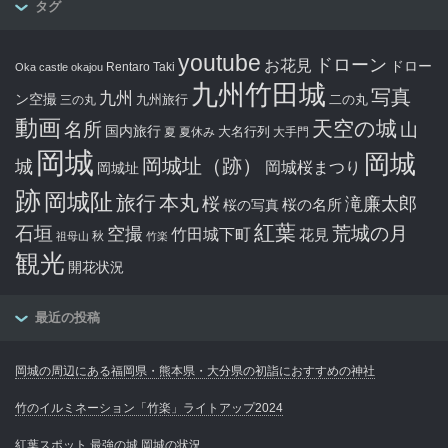
タグ
youtube
ドローン
お花見
ドロー
Rentaro Taki
Oka castle
okajou
九州竹田城
写真
九州
ン空撮
九州旅行
二の丸
三の丸
動画
天空の城
名所
山
国内旅行
大名行列
夏
夏休み
大手門
岡城
岡城
岡城址（跡）
城
岡城桜まつり
岡城址
跡
岡城阯
旅行
本丸
滝廉太郎
桜
桜の写真
桜の名所
紅葉
石垣
空撮
荒城の月
竹田城下町
花見
秋
祖母山
竹楽
観光
開花状況
最近の投稿
岡城の周辺にある福岡県・熊本県・大分県の初詣におすすめの神社
竹のイルミネーション「竹楽」ライトアップ2024
紅葉スポット 最強の城 岡城の状況