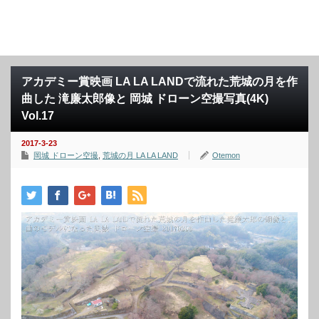
アカデミー賞映画 LA LA LANDで流れた荒城の月を作
曲した 滝廉太郎像と 岡城 ドローン空撮写真(4K)
Vol.17
2017-3-23
岡城 ドローン空撮
,
荒城の月 LA LA LAND
Otemon