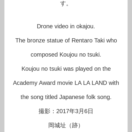
す。
Drone video in okajou.
The bronze statue of Rentaro Taki who
composed Koujou no tsuki.
Koujou no tsuki was played on the
Academy Award movie LA LA LAND with
the song titled Japanese folk song.
撮影：2017年3月6日
岡城址（跡）