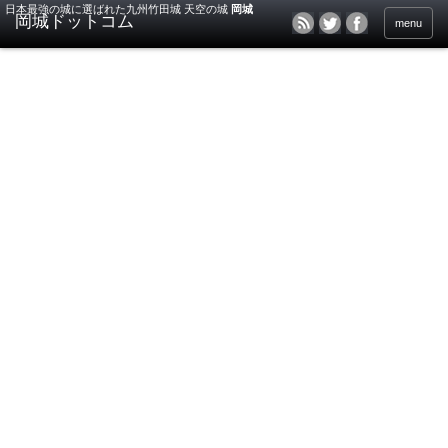
日本最強の城に選ばれた九州竹田城 天空の城
岡城
menu