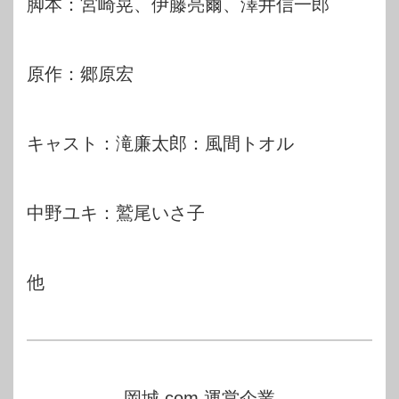
脚本：宮崎晃、伊藤亮爾、澤井信一郎
原作：郷原宏
キャスト：滝廉太郎：風間トオル
中野ユキ：鷲尾いさ子
他
岡城.com 運営企業