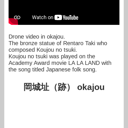
Drone video in okajou.
The bronze statue of Rentaro Taki who
composed Koujou no tsuki.
Koujou no tsuki was played on the
Academy Award movie LA LA LAND with
the song titled Japanese folk song.
岡城址（跡） okajou