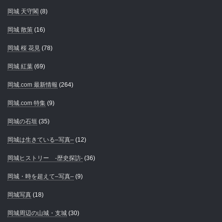
岡城 天守閣
(8)
岡城 散策
(16)
岡城 桜 花見
(78)
岡城 紅葉
(69)
岡城.com 最新情報
(264)
岡城.com 特集
(9)
岡城の石垣
(35)
岡城は生きている–写真–
(12)
岡城ヒストリー -歴史探訪-
(36)
岡城・時を超えて–写真–
(9)
岡城写真
(18)
岡城周辺の山城・支城
(30)