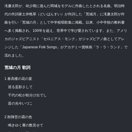
滝廉太郎が、幼少期に遊んだ岡城をモデルに作曲したとされる名曲。明治時
代の作詞家土井晩翠（どいばんすい）が作詞した「荒城月」に滝廉太郎が作
曲を行い「荒城の月」として中学校唱歌集に掲載。以来、小中学校の教科書
へ多く掲載され、100年を超え、世界中で学び愛されています。また、アメリ
カのジャズピアニスト「セロニアス・モンク」がジャズピアノ曲としてアレ
ンジした「Japanese Folk Songs」がアカデミー賞映画「ラ・ラ・ランド」で
流れました。
荒城の月 歌詞
1.春高楼の花の宴
巡る盃影さして
千代の松が枝分け出でし
昔の光今いづこ
2.秋陣営の霜の色
鳴きゆく雁の数見せて