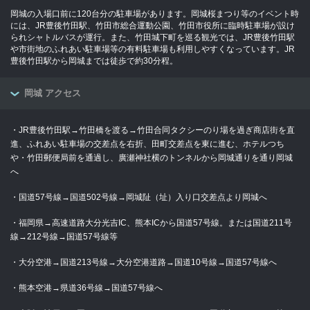
岡城の入場口前に120台分の駐車場があります。岡城桜まつり等のイベント時
には、JR豊後竹田駅、竹田市総合運動公園、竹田市役所に臨時駐車場が設け
られシャトルバスが運行。また、竹田城下町を巡る観光では、JR豊後竹田駅
や市街地のふれあい駐車場等の有料駐車場も利用しやすくなっています。JR
豊後竹田駅から岡城までは徒歩で約30分程。
岡城 アクセス
・JR豊後竹田駅→竹田橋を渡る→竹田合同タクシーのり場を過ぎ商店街を直
進、ふれあい駐車場の交差点を右折、田町交差点を東に進む、ホテルつち
や・竹田郵便局前を通過し、廣瀬神社横のトンネルから岡城通りを通り岡城
へ
・国道57号線→国道502号線→岡城阯（址）入り口交差点より岡城へ
・福岡県→高速道路大分光吉IC、熊本ICから国道57号線。または国道211号
線→212号線→国道57号線等
・大分空港→国道213号線→大分空港道路→国道10号線→国道57号線へ
・熊本空港→県道36号線→国道57号線へ