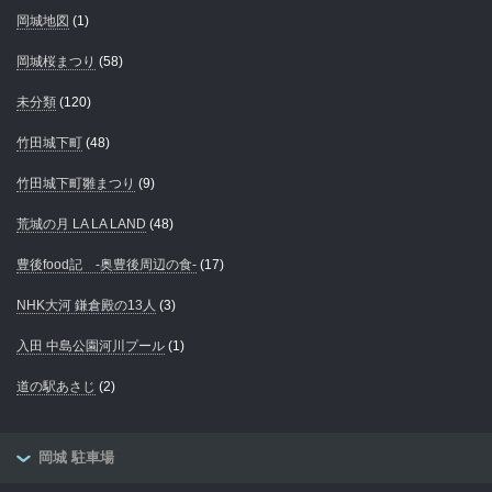
岡城地図
(1)
岡城桜まつり
(58)
未分類
(120)
竹田城下町
(48)
竹田城下町雛まつり
(9)
荒城の月 LA LA LAND
(48)
豊後food記 -奥豊後周辺の食-
(17)
NHK大河 鎌倉殿の13人
(3)
入田 中島公園河川プール
(1)
道の駅あさじ
(2)
岡城 駐車場