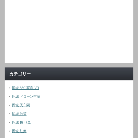
カテゴリー
岡城 360°写真-VR
岡城 ドローン空撮
岡城 天守閣
岡城 散策
岡城 桜 花見
岡城 紅葉