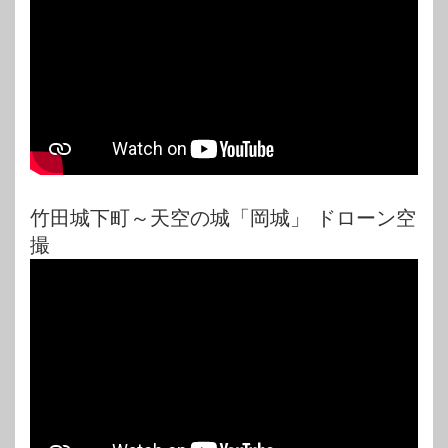
竹田城下町～天空の城「岡城」 ドローン空
撮