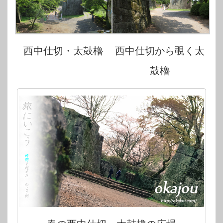
西中仕切・太鼓櫓
西中仕切から覗く太
鼓櫓