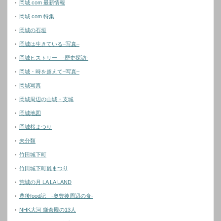
岡城.com 最新情報
岡城.com 特集
岡城の石垣
岡城は生きている–写真–
岡城ヒストリー -歴史探訪-
岡城・時を超えて–写真–
岡城写真
岡城周辺の山城・支城
岡城地図
岡城桜まつり
未分類
竹田城下町
竹田城下町雛まつり
荒城の月 LA LA LAND
豊後food記 -奥豊後周辺の食-
NHK大河 鎌倉殿の13人