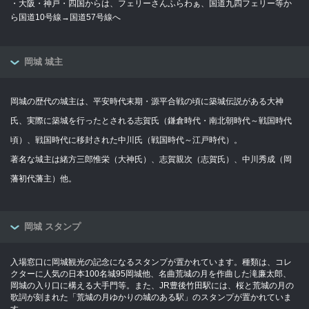
・大阪・神戸・四国からは、フェリーさんふらわぁ、国道九四フェリー等か
ら国道10号線→国道57号線へ
岡城 城主
岡城の歴代の城主は、平安時代末期・源平合戦の頃に築城伝説がある大神
氏、実際に築城を行ったとされる志賀氏（鎌倉時代・南北朝時代～戦国時代
頃）、戦国時代に移封された中川氏（戦国時代～江戸時代）。
著名な城主は緒方三郎惟栄（大神氏）、志賀親次（志賀氏）、中川秀成（岡
藩初代藩主）他。
岡城 スタンプ
入場窓口に岡城観光の記念になるスタンプが置かれています。種類は、コレ
クターに人気の日本100名城95岡城他、名曲荒城の月を作曲した滝廉太郎、
岡城の入り口に構える大手門等。また、JR豊後竹田駅には、桜と荒城の月の
歌詞が刻まれた「荒城の月ゆかりの城のある駅」のスタンプが置かれていま