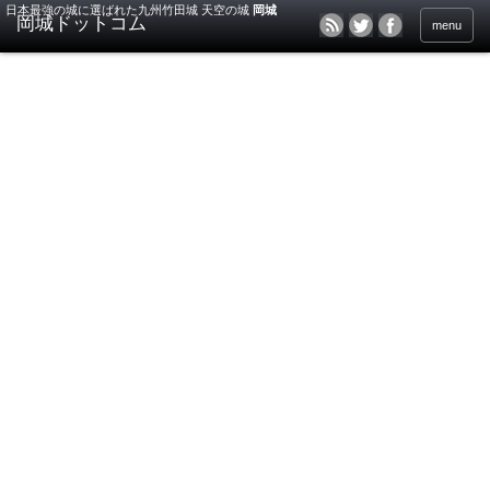
日本最強の城に選ばれた九州竹田城 天空の城
岡城
menu