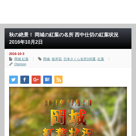
秋の絶景！ 岡城の紅葉の名所 西中仕切の紅葉状況
2016年10月2日
2016-10-3
岡城 紅葉
岡城
,
彼岸花
,
日本さくら名所100選
,
紅葉
Otemon