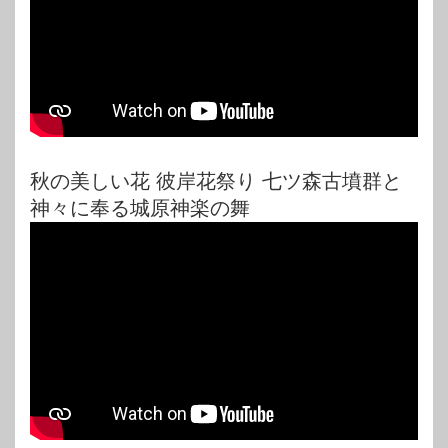
秋の美しい花 彼岸花祭り 七ツ森古墳群と
神々に奉る城原神楽の舞