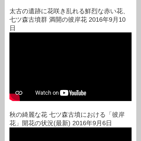
太古の遺跡に花咲き乱れる鮮烈な赤い花、
七ツ森古墳群 満開の彼岸花 2016年9月10
日
秋の綺麗な花 七ツ森古墳における「彼岸
花」開花の状況(最新) 2016年9月6日