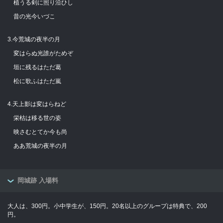
植うる剣に照り沿ひし
昔の光今いづこ
3.今荒城の夜半の月
変はらぬ光誰がためぞ
垣に残るはただ葛
松に歌ふはただ嵐
4.天上影は変はらねど
栄枯は移る世の姿
映さむとてか今も尚
ああ荒城の夜半の月
岡城跡 入場料
大人は、300円。小中学生が、150円。20名以上のグループは特典で、200
円。