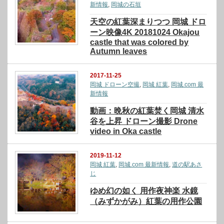
新情報
,
岡城の石垣
天空の紅葉深まりつつ 岡城 ドロ
ーン映像4K 20181024 Okajou
castle that was colored by
Autumn leaves
2017-11-25
岡城 ドローン空撮
,
岡城 紅葉
,
岡城.com 最
新情報
動画：晩秋の紅葉焚く岡城 清水
谷を上昇 ドローン撮影 Drone
video in Oka castle
2019-11-12
岡城 紅葉
,
岡城.com 最新情報
,
道の駅あさ
じ
ゆめ幻の如く 用作夜神楽 水鏡
（みずかがみ）紅葉の用作公園