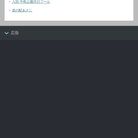
入田 中島公園河川プール
道の駅あさじ
広告