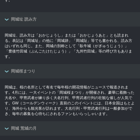
す。
岡城址 読み方
岡城址、読み方は「おかじょうし」または「おかじょうあと」とも読まれ
る。表記は「岡城址」の他に「岡城跡」「岡城阯」等でも書かれる、読み方
はいずれも同じ。また、岡城の別称として「臥牛城（がぎゅうじょう）」
「豊後竹田城（ぶんごたけたじょう）」「九州竹田城」等の呼び方もありま
す。
岡城桜まつり
岡城は、桜の名所として有名で毎年桜の開花情報がニュースで報道されま
す。4月には、一大イベントの「岡城桜まつり」が開催され、豪華に着飾った
大名や、甲冑武者が練り歩く大名行列、甲冑武者行列の壮観な催しが人気で
す。GW（コールデンウィーク）直前のこのイベントには、日本全国はもとよ
り、海外からも観光客が訪れます。大名行列・甲冑武者行列は一般参加がで
き、毎年の募集を心待ちにされるファンもいらっしゃいます。
岡城 荒城の月