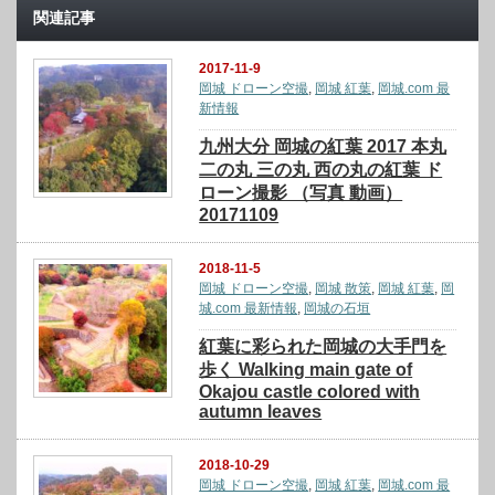
関連記事
2017-11-9
岡城 ドローン空撮
,
岡城 紅葉
,
岡城.com 最
新情報
九州大分 岡城の紅葉 2017 本丸
二の丸 三の丸 西の丸の紅葉 ド
ローン撮影 （写真 動画）
20171109
2018-11-5
岡城 ドローン空撮
,
岡城 散策
,
岡城 紅葉
,
岡
城.com 最新情報
,
岡城の石垣
紅葉に彩られた岡城の大手門を
歩く Walking main gate of
Okajou castle colored with
autumn leaves
2018-10-29
岡城 ドローン空撮
,
岡城 紅葉
,
岡城.com 最