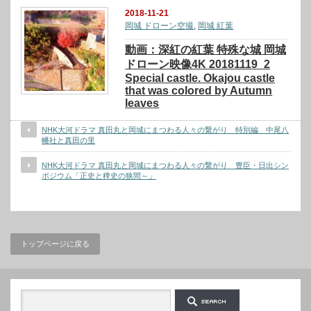
2018-11-21
岡城 ドローン空撮
,
岡城 紅葉
動画：深紅の紅葉 特殊な城 岡城
ドローン映像4K 20181119_2
Special castle. Okajou castle
that was colored by Autumn
leaves
NHK大河ドラマ 真田丸と岡城にまつわる人々の繋がり 特別編 中尾八
幡社と真田の里
NHK大河ドラマ 真田丸と岡城にまつわる人々の繋がり 豊臣・日出シン
ポジウム「正史と稗史の狭間～」
トップページに戻る