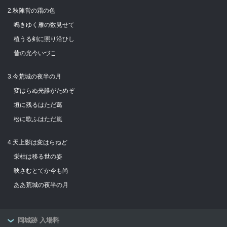
2.秋陣営の霜の色
鳴きゆく雁の数見せて
植うる剣に照り沿ひし
昔の光今いづこ
3.今荒城の夜半の月
変はらぬ光誰がためぞ
垣に残るはただ葛
松に歌ふはただ嵐
4.天上影は変はらねど
栄枯は移る世の姿
映さむとてか今も尚
ああ荒城の夜半の月
岡城跡 入場料