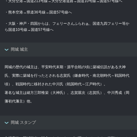
・大分空港→国道213号線→大分空港道路→国道10号線→国道57号線へ
・熊本空港→県道36号線→国道57号線へ
・大阪・神戸・四国からは、フェリーさんふらわぁ、国道九四フェリー等か
ら国道10号線→国道57号線へ
岡城 城主
岡城の歴代の城主は、平安時代末期・源平合戦の頃に築城伝説がある大神
氏、実際に築城を行ったとされる志賀氏（鎌倉時代・南北朝時代～戦国時代
頃）、戦国時代に移封された中川氏（戦国時代～江戸時代）。
著名な城主は緒方三郎惟栄（大神氏）、志賀親次（志賀氏）、中川秀成（岡
藩初代藩主）他。
岡城 スタンプ