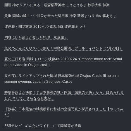
開運 神がリアルに来る！扇森稲荷神社 こうとうさま 秋季大祭 神楽
貴重 岡城の城主・中川公が食べた綿田米 神楽 新米まつり 道の駅あさじ
彼岸花・開花状況 2019 七ツ森古墳群 彼岸花まつり
岡城にいた武士が食した料理「氷豆腐」
魚のつかみどりやスイカ割り！中島公園河川プール・イベント（7月28日）
夏の三日月岩 岡城 ドローン映像4K 20190724 “Crescent moon rock” Aerial
drone video in Okajou castle
夏の夜にライトアップされた岡城 日本最強の城 Okajou Castle lit up on a
summer evening. Japan’s Strongest Castle
時空を超えた快挙！？日本最強の城・岡城「城主の子孫」から、ほめられま
した そして、さらなる真実が…
【歓喜】日本最強の城横断幕に弊社の空撮写真が採用されました【やってみ
た】
FBSテレビ「めんたいワイド」にて岡城等が放送