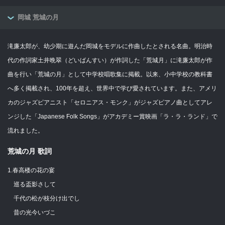
岡城 荒城の月
滝廉太郎が、幼少期に遊んだ岡城をモデルに作曲したとされる名曲。明治時
代の作詞家土井晩翠（どいばんすい）が作詞した「荒城月」に滝廉太郎が作
曲を行い「荒城の月」として中学校唱歌集に掲載。以来、小中学校の教科書
へ多く掲載され、100年を超え、世界中で学び愛されています。また、アメリ
カのジャズピアニスト「セロニアス・モンク」がジャズピアノ曲としてアレ
ンジした「Japanese Folk Songs」がアカデミー賞映画「ラ・ラ・ランド」で
流れました。
荒城の月 歌詞
1.春高楼の花の宴
巡る盃影さして
千代の松が枝分け出でし
昔の光今いづこ