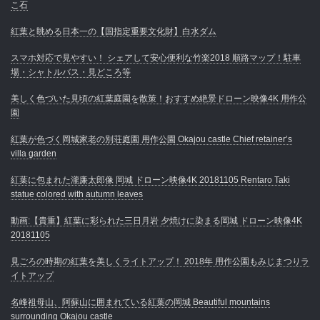
こ石
紅葉と眺める日本一の【国指定重要文化財】白水ダム
スマホ対応で見やすい！ シェアして安心便利な竹楽2018 順路マップ！駐車
場・シャトルバス・見どころ等
美しく色づいた見頃の紅葉庭園を散策！おすすめ絶景ドローン映像4K 用作公
園
紅葉が色づく岡城家老の別荘庭園 用作公園 Okajou castle Chief retainer’s
villa garden
紅葉に包まれた瀧廉太郎像 岡城 ドローン映像4K 20181105 Rentaro Taki
statue colored with autumn leaves
動画:【貴重】紅葉に彩られた三日月岩 夕焼けに染まる岡城 ドローン映像4K
20181105
見ごろの時期の紅葉を美しくライトアップ！ 2018年 用作公園もみじまつりラ
イトアップ
名峰祖母山、阿蘇山に囲まれている紅葉の岡城 Beautiful mountains
surrounding Okajou castle