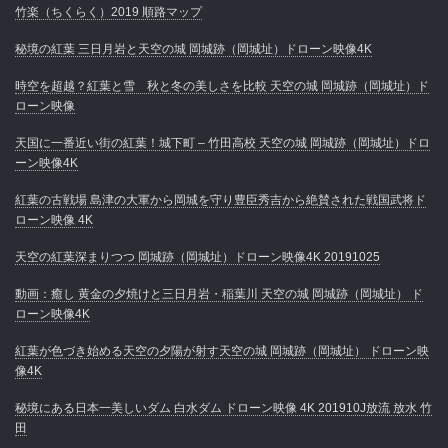
竹楽（ちくらく）2019 順路マップ
秘境の紅葉 三日月岩と天空の城 岡城跡（岡城址）ドローン映像4K
時空を超越？紅葉と雪 秋と冬の美しさを比較 天空の城 岡城跡（岡城址）ド
ローン映像
天国に一番近い街の紅葉！城下町 – 竹田高校 天空の城 岡城跡（岡城址）ドロ
ーン映像4K
紅葉の古戦場 島津の大軍から岡城を守り豊臣秀吉から絶賛された戦国武将ド
ローン映像 4K
天空の紅葉深まりつつ 岡城跡（岡城址）ドローン映像4K 20191025
動画：癒し 黄金の夕焼けと三日月岩・稲葉川 天空の城 岡城跡（岡城址） ド
ローン映像4K
紅葉が色づき始める天空の夕陽が射す天空の城 岡城跡（岡城址） ドローン映
像4K
秘境にある日本一美しいダム 白水ダム ドローン映像 4K 201910J放流 放水 竹
田