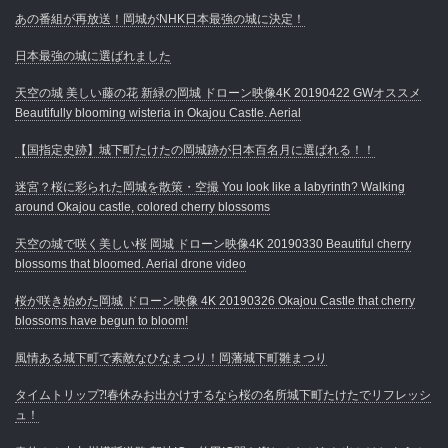
あの番組が再放送！岡城がNHK日本最強の城に決定！
日本最強の城に選ばれました
天空の城 美しい藤の花 新緑の岡城 ドローン映像4K 20190422 GWオススメ
Beautifully blooming wisteria in Okajou Castle. Aerial
【国指定史跡】城下町たけたの岡城跡が日本百名月に選ばれる！！
迷宮？桜に彩られた岡城を散策・空撮 You look like a labyrinth? Walking
around Okajou castle, colored cherry blossoms
天空の城で咲く美しい桜 岡城 ドローン映像4K 20190330 Beautiful cherry
blossoms that bloomed. Aerial drone video
桜が咲き始めた岡城 ドローン映像 4K 20190326 Okajou Castle that cherry
blossoms have begun to bloom!
風情ある城下町で素敵なひなまつり！岡藩城下町雛まつり
タイムトリップ⁈春休みお出かけするなら桜の名所城下町たけたでリフレッシ
ュ！