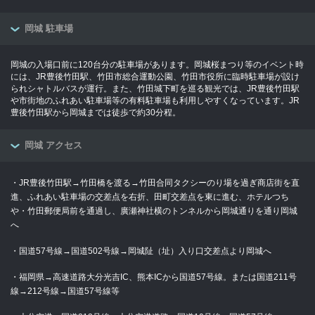
岡城 駐車場
岡城の入場口前に120台分の駐車場があります。岡城桜まつり等のイベント時
には、JR豊後竹田駅、竹田市総合運動公園、竹田市役所に臨時駐車場が設け
られシャトルバスが運行。また、竹田城下町を巡る観光では、JR豊後竹田駅
や市街地のふれあい駐車場等の有料駐車場も利用しやすくなっています。JR
豊後竹田駅から岡城までは徒歩で約30分程。
岡城 アクセス
・JR豊後竹田駅→竹田橋を渡る→竹田合同タクシーのり場を過ぎ商店街を直
進、ふれあい駐車場の交差点を右折、田町交差点を東に進む、ホテルつち
や・竹田郵便局前を通過し、廣瀬神社横のトンネルから岡城通りを通り岡城
へ
・国道57号線→国道502号線→岡城阯（址）入り口交差点より岡城へ
・福岡県→高速道路大分光吉IC、熊本ICから国道57号線。または国道211号
線→212号線→国道57号線等