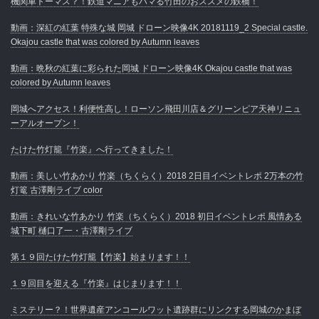
機関車トーマス？！鉄道マニアもハマる竹田のおススメの鉄橋！
動画：深紅の紅葉 特殊な城 岡城 ドローン映像4K 20181119_2 Special castle.
Okajou castle that was colored by Autumn leaves
動画：晩秋の紅葉に彩られた岡城 ドローン映像4K Okajou castle that was
colored by Autumn leaves
岡城へアクセス！利便性高し！ローソン飛田川店＆グリーンピア天神リニュ
ーアルオープン！
たけた竹灯籠『竹楽』へ行ってきました！
動画：美しい竹あかり 竹楽（ちくらく）2018 2日目イベントレポ 2万本の竹
灯篭 古澤剛ライブ color
動画：きれいな竹あかり 竹楽（ちくらく）2018 初日イベントレポ 風情ある
城下町 樋口了一・古澤剛ライブ
第１９回たけた竹灯籠【竹楽】始まります！！
１９回目を迎える『竹楽』はじまります！！
ミステリー？！世界遺産アンコールワット遺跡群にリンクする岡城のかまぼ