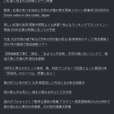
い紅葉に包まれる岡城ドローン映像
動画：紅葉が色づき始めた天空の夕陽が射す岡城 ドローン映像4K 20181012
Drone video in Oka castle, Japan
美しい紅葉の名所 関東や関西よりも綺麗？色んなランキングでランクイン！
岡城 2018 紅葉の時期と見ごろの予想
竹楽 大分竹田の城下町を2万本の竹灯籠が彩る! 駐車場等のマップ 雨天開催？
2017年の動画で疑似体験ツアー
【岡城修復工事】「残念」「あまりに不自然」天空の城に白いコンクリ 補
強工事に不満の声 西日本新聞
100万人導入の大ヒット映画 殿、利息でござる！で話題となった家訓の本
『冥加訓』のルーツは、岡藩にあり！
夏の灯りと冬の灯り 九州 精霊流しと竹ほたるが彩る稲葉川
雨の夜も月を見たい 城主の望みを叶えた三日月岩
謎のダブルキャスト？数奇な運命の彫像 アカデミー賞受賞映画LA LA LANDで
曲が使われた希代の作曲家、幻の初代瀧廉太郎像