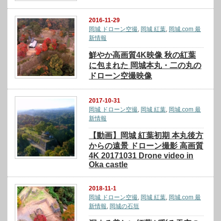
2016-11-29
岡城 ドローン空撮
,
岡城 紅葉
,
岡城.com 最
新情報
鮮やか高画質4K映像 秋の紅葉
に包まれた 岡城本丸・二の丸の
ドローン空撮映像
2017-10-31
岡城 ドローン空撮
,
岡城 紅葉
,
岡城.com 最
新情報
【動画】岡城 紅葉初期 本丸後方
からの遠景 ドローン撮影 高画質
4K 20171031 Drone video in
Oka castle
2018-11-1
岡城 ドローン空撮
,
岡城 紅葉
,
岡城.com 最
新情報
,
岡城の石垣