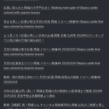
紅葉に彩られた岡城の大手門を歩く Walking main gate of Okajou castle
colored with autumn leaves
深まる美しい紅葉が彩る天空の石垣 岡城 ドローン映像4K Okajou castle that
was colored by Autumn leaves
もう見ごろ？紅葉が美しい日本のお城 関東 京都 九州等 2018年のランキング
で人気の城や穴場の城を紹介！
天空の秋陽が射す紅葉 岡城 ドローン映像4K 20181025 Okajou castle that
was colored by Autumn leaves
天空の紅葉深まりつつ 岡城 ドローン映像4K 20181024 Okajou castle that
was colored by Autumn leaves
動画：秋の色彩を深めつつ 天空の紅葉 岡城 祖母山の稜線 ドローン映像4K
20181018
今年の紅葉は早い遅い？ 岡城を荒城の月の歌碑から駐車場まで散策 2018年
10月18日 見頃予想は京都関東より遅め
動画:【感謝】祝！岡城コム チャンネル登録者200人突破 お礼のご挨拶と美し