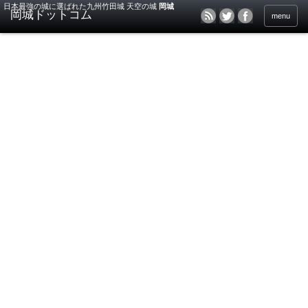
日本最強の城に選ばれた九州竹田城 天空の城
岡城
menu