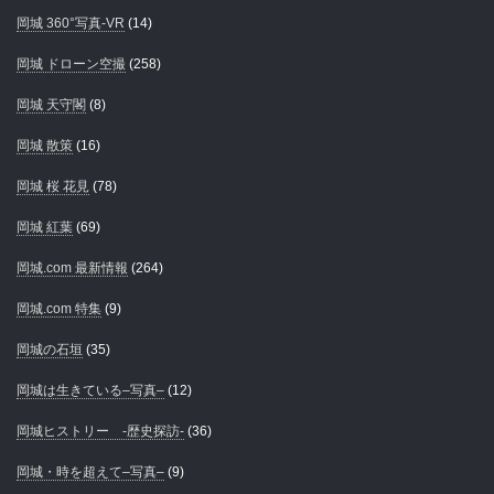
岡城 360°写真-VR
(14)
岡城 ドローン空撮
(258)
岡城 天守閣
(8)
岡城 散策
(16)
岡城 桜 花見
(78)
岡城 紅葉
(69)
岡城.com 最新情報
(264)
岡城.com 特集
(9)
岡城の石垣
(35)
岡城は生きている–写真–
(12)
岡城ヒストリー -歴史探訪-
(36)
岡城・時を超えて–写真–
(9)