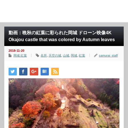
動画：晩秋の紅葉に彩られた岡城 ドローン映像4K
Okajou castle that was colored by Autumn leaves
2018-11-20
岡城 紅葉
名所
,
天空の城
,
山城
,
岡城
,
紅葉
samurai_staff