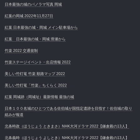
日本最強の城のパノラマ写真 岡城
紅葉の岡城 2022年11月27日
紅葉 日本最強の城・岡城 メイン駐車場から
紅葉 日本最強の城・岡城 滑瀬から
竹楽 2022 交通規制
竹楽ステージイベント・出店情報 2022
美しい竹灯篭 竹楽 順路マップ 2022
美しい竹灯篭「竹楽」ちくらく 2022
紅葉 岡城跡（岡城址）最新情報 最強の城
日本１００名城のひとつである佐伯城が国指定遺跡を目指す！佐伯城の取り
組みが報道
北条時政（ほうじょう ときまさ）NHK大河ドラマ 2022【鎌倉殿の13人】
北条義時（ほうじょう よしとき）NHK大河ドラマ 2022【鎌倉殿の13人】