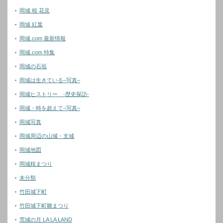
岡城 桜 花見
岡城 紅葉
岡城.com 最新情報
岡城.com 特集
岡城の石垣
岡城は生きている–写真–
岡城ヒストリー -歴史探訪-
岡城・時を超えて–写真–
岡城写真
岡城周辺の山城・支城
岡城地図
岡城桜まつり
未分類
竹田城下町
竹田城下町雛まつり
荒城の月 LA LA LAND