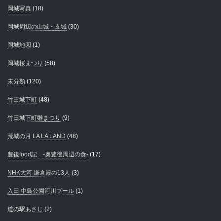
岡城写真
(18)
岡城周辺の山城・支城
(30)
岡城地図
(1)
岡城桜まつり
(58)
未分類
(120)
竹田城下町
(48)
竹田城下町雛まつり
(9)
荒城の月 LA LA LAND
(48)
豊後food記 -奥豊後周辺の食-
(17)
NHK大河 鎌倉殿の13人
(3)
入田 中島公園河川プール
(1)
道の駅あさじ
(2)