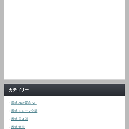
カテゴリー
岡城 360°写真-VR
岡城 ドローン空撮
岡城 天守閣
岡城 散策