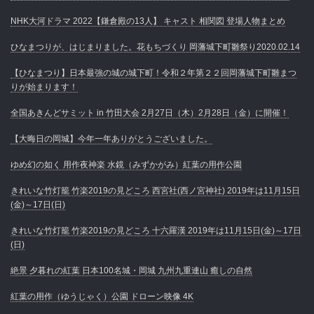
NHK大河ドラマ 2022【鎌倉殿の13人】 キャスト 相関図 登場人物まとめ
ひなまつりが、はじまりました。花もちづくり 岡藩城下町雛祭り2020.02.14
【ひなまつり】日本最強の城の城下町！令和２年第２２回岡藩城下町雛まつ
りが始まります！
全国あきんどサミット in 竹田大会 2月27日（木）2月28日（金）に開催！
【大晦日の岡城】今年一年ありがとうございました。
ゆめ幻の如く 用作夜神楽 水鏡（みずかがみ）紅葉の用作公園
きれいな竹灯籠 竹楽2019の見どころ 西宮社(西ノ宮神社) 2019年は11月15日
(金)～17日(日)
きれいな竹灯籠 竹楽2019の見どころ 十六羅漢 2019年は11月15日(金)～17日
(日)
絶景 夕暮れの紅葉 日本100名城・岡城 九州九重連山 癒しの自然
紅葉の用作（ゆうじゃく）公園 ドローン映像 4K