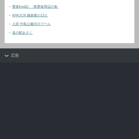
豊後food記 -奥豊後周辺の食-
NHK大河 鎌倉殿の13人
入田 中島公園河川プール
道の駅あさじ
広告