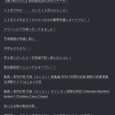
【城下町たけた】西出開花堂のカボスケーキ！
１２月ですが・・、そして１２月だからこそ！
１２月２０日まで！ホテルつちやの豪華年越しオードブル！！
グリーンピア天神へ行ってきました！
平成最後の年越し前に。
今年もそろそろ・・
手土産にぴったり！竹田城下町へ来たならコレ！
西出開花堂リニューアルオープン！！
動画：美竹灯篭 竹楽（ちくらく）総集編 2018 3日間の比較 殿町の武家屋敷
古澤剛ライブ はじまりの空
動画：美竹灯篭 竹楽（ちくらく）キリシタン洞窟礼拝堂 Chikuraku Bamboo
lentern ! Christian Cave Chapel
冬になる前の散歩日和。