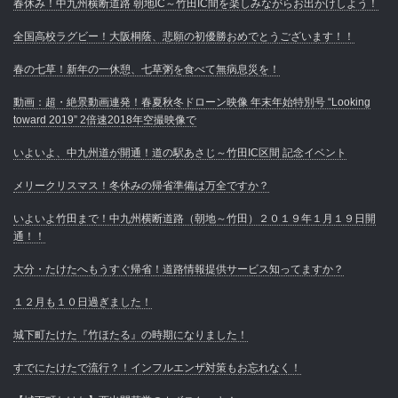
春休み！中九州横断道路 朝地IC～竹田IC間を楽しみながらお出かけしよう！
全国高校ラグビー！大阪桐蔭、悲願の初優勝おめでとうございます！！
春の七草！新年の一休憩、七草粥を食べて無病息災を！
動画：超・絶景動画連発！春夏秋冬ドローン映像 年末年始特別号 “Looking
toward 2019” 2倍速2018年空撮映像で
いよいよ、中九州道が開通！道の駅あさじ～竹田IC区間 記念イベント
メリークリスマス！冬休みの帰省準備は万全ですか？
いよいよ竹田まで！中九州横断道路（朝地～竹田）２０１９年１月１９日開
通！！
大分・たけたへもうすぐ帰省！道路情報提供サービス知ってますか？
１２月も１０日過ぎました！
城下町たけた『竹ほたる』の時期になりました！
すでにたけたで流行？！インフルエンザ対策もお忘れなく！