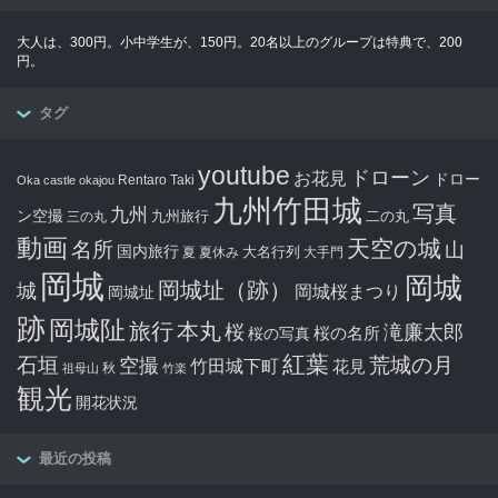
大人は、300円。小中学生が、150円。20名以上のグループは特典で、200
円。
タグ
youtube
ドローン
お花見
ドロー
Rentaro Taki
Oka castle
okajou
九州竹田城
写真
九州
ン空撮
九州旅行
二の丸
三の丸
動画
天空の城
名所
山
国内旅行
大名行列
夏
夏休み
大手門
岡城
岡城
岡城址（跡）
城
岡城桜まつり
岡城址
跡
岡城阯
旅行
本丸
滝廉太郎
桜
桜の写真
桜の名所
紅葉
石垣
空撮
荒城の月
竹田城下町
花見
秋
祖母山
竹楽
観光
開花状況
最近の投稿