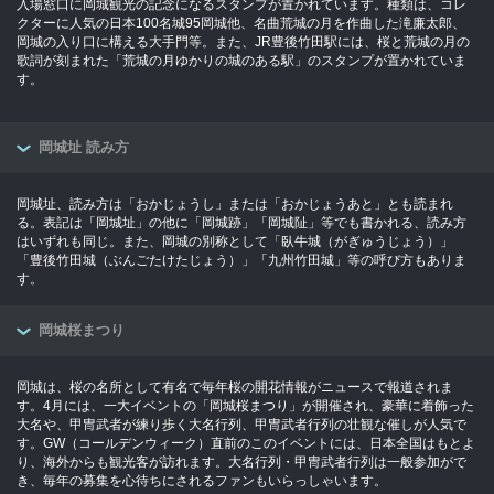
入場窓口に岡城観光の記念になるスタンプが置かれています。種類は、コレ
クターに人気の日本100名城95岡城他、名曲荒城の月を作曲した滝廉太郎、
岡城の入り口に構える大手門等。また、JR豊後竹田駅には、桜と荒城の月の
歌詞が刻まれた「荒城の月ゆかりの城のある駅」のスタンプが置かれていま
す。
岡城址 読み方
岡城址、読み方は「おかじょうし」または「おかじょうあと」とも読まれ
る。表記は「岡城址」の他に「岡城跡」「岡城阯」等でも書かれる、読み方
はいずれも同じ。また、岡城の別称として「臥牛城（がぎゅうじょう）」
「豊後竹田城（ぶんごたけたじょう）」「九州竹田城」等の呼び方もありま
す。
岡城桜まつり
岡城は、桜の名所として有名で毎年桜の開花情報がニュースで報道されま
す。4月には、一大イベントの「岡城桜まつり」が開催され、豪華に着飾った
大名や、甲冑武者が練り歩く大名行列、甲冑武者行列の壮観な催しが人気で
す。GW（コールデンウィーク）直前のこのイベントには、日本全国はもとよ
り、海外からも観光客が訪れます。大名行列・甲冑武者行列は一般参加がで
き、毎年の募集を心待ちにされるファンもいらっしゃいます。