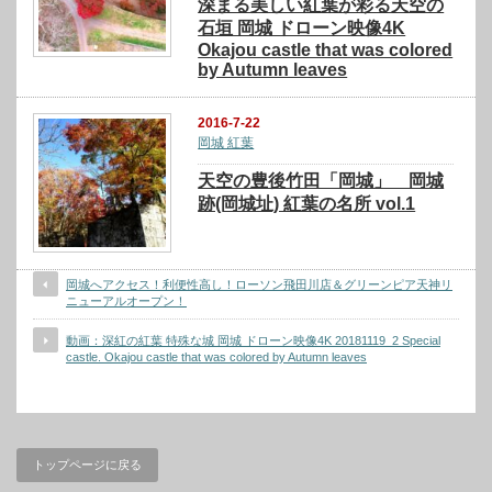
深まる美しい紅葉が彩る天空の
石垣 岡城 ドローン映像4K
Okajou castle that was colored
by Autumn leaves
2016-7-22
岡城 紅葉
天空の豊後竹田「岡城」 岡城
跡(岡城址) 紅葉の名所 vol.1
岡城へアクセス！利便性高し！ローソン飛田川店＆グリーンピア天神リ
ニューアルオープン！
動画：深紅の紅葉 特殊な城 岡城 ドローン映像4K 20181119_2 Special
castle. Okajou castle that was colored by Autumn leaves
トップページに戻る