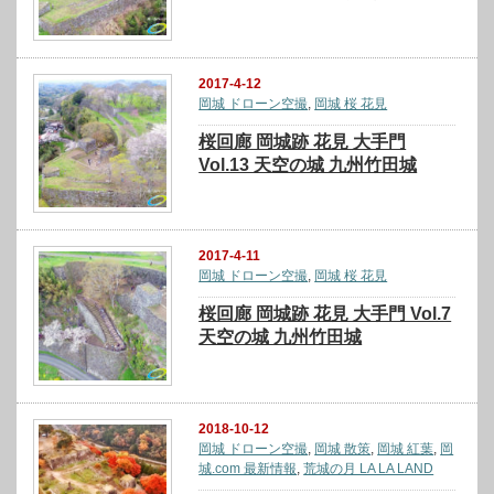
2017-4-12
岡城 ドローン空撮
,
岡城 桜 花見
桜回廊 岡城跡 花見 大手門
Vol.13 天空の城 九州竹田城
2017-4-11
岡城 ドローン空撮
,
岡城 桜 花見
桜回廊 岡城跡 花見 大手門 Vol.7
天空の城 九州竹田城
2018-10-12
岡城 ドローン空撮
,
岡城 散策
,
岡城 紅葉
,
岡
城.com 最新情報
,
荒城の月 LA LA LAND