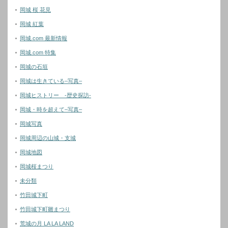
岡城 桜 花見
岡城 紅葉
岡城.com 最新情報
岡城.com 特集
岡城の石垣
岡城は生きている–写真–
岡城ヒストリー -歴史探訪-
岡城・時を超えて–写真–
岡城写真
岡城周辺の山城・支城
岡城地図
岡城桜まつり
未分類
竹田城下町
竹田城下町雛まつり
荒城の月 LA LA LAND