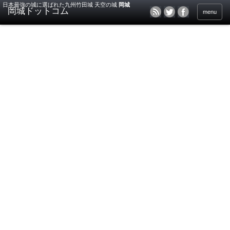
日本最強の城に選ばれた九州竹田城 天空の城
岡城
menu