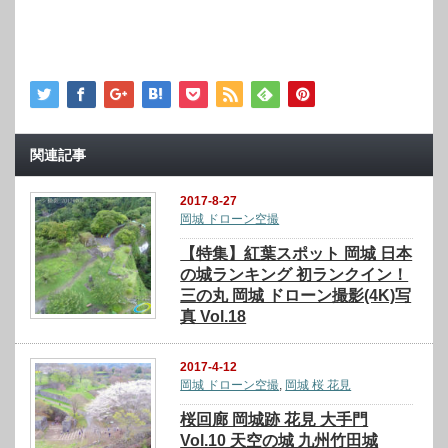
関連記事
2017-8-27
岡城 ドローン空撮
【特集】紅葉スポット 岡城 日本
の城ランキング 初ランクイン！
三の丸 岡城 ドローン撮影(4K)写
真 Vol.18
2017-4-12
岡城 ドローン空撮
,
岡城 桜 花見
桜回廊 岡城跡 花見 大手門
Vol.10 天空の城 九州竹田城