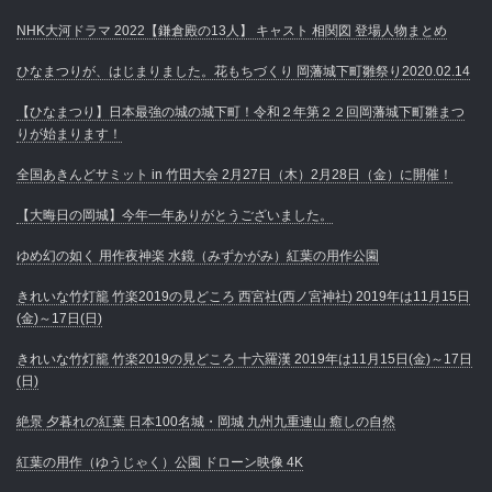
NHK大河ドラマ 2022【鎌倉殿の13人】 キャスト 相関図 登場人物まとめ
ひなまつりが、はじまりました。花もちづくり 岡藩城下町雛祭り2020.02.14
【ひなまつり】日本最強の城の城下町！令和２年第２２回岡藩城下町雛まつ
りが始まります！
全国あきんどサミット in 竹田大会 2月27日（木）2月28日（金）に開催！
【大晦日の岡城】今年一年ありがとうございました。
ゆめ幻の如く 用作夜神楽 水鏡（みずかがみ）紅葉の用作公園
きれいな竹灯籠 竹楽2019の見どころ 西宮社(西ノ宮神社) 2019年は11月15日
(金)～17日(日)
きれいな竹灯籠 竹楽2019の見どころ 十六羅漢 2019年は11月15日(金)～17日
(日)
絶景 夕暮れの紅葉 日本100名城・岡城 九州九重連山 癒しの自然
紅葉の用作（ゆうじゃく）公園 ドローン映像 4K