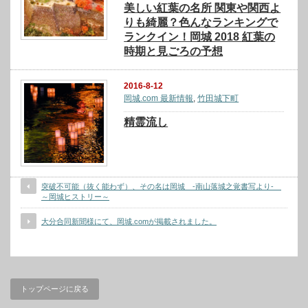
美しい紅葉の名所 関東や関西よ
りも綺麗？色んなランキングで
ランクイン！岡城 2018 紅葉の
時期と見ごろの予想
2016-8-12
岡城.com 最新情報
,
竹田城下町
精霊流し
突破不可能（抜く能わず）、その名は岡城 -南山落城之覚書写より-
～岡城ヒストリー～
大分合同新聞様にて、岡城.comが掲載されました。
トップページに戻る