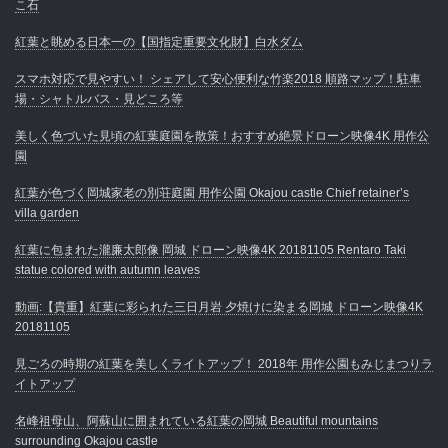
こ石
紅葉と眺める日本一の【国指定重要文化財】白水ダム
スマホ対応で見やすい！ シェアして安心便利な竹楽2018 順路マップ！駐車
場・シャトルバス・見どころ等
美しく色づいた見頃の紅葉庭園を散策！おすすめ絶景ドローン映像4K 用作公
園
紅葉が色づく岡城家老の別荘庭園 用作公園 Okajou castle Chief retainer’s
villa garden
紅葉に包まれた瀧廉太郎像 岡城 ドローン映像4K 20181105 Rentaro Taki
statue colored with autumn leaves
動画:【貴重】紅葉に彩られた三日月岩 夕焼けに染まる岡城 ドローン映像4K
20181105
見ごろの時期の紅葉を美しくライトアップ！ 2018年 用作公園もみじまつりラ
イトアップ
名峰祖母山、阿蘇山に囲まれている紅葉の岡城 Beautiful mountains
surrounding Okajou castle