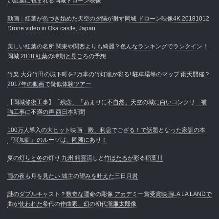
い紅葉に包まれる岡城ドローン映像
動画：紅葉が色づき始めた天空の夕陽が射す岡城 ドローン映像4K 20181012
Drone video in Oka castle, Japan
美しい紅葉の名所 関東や関西よりも綺麗？色んなランキングでランクイン！
岡城 2018 紅葉の時期と見ごろの予想
竹楽 大分竹田の城下町を2万本の竹灯籠が彩る! 駐車場等のマップ 雨天開催？
2017年の動画で疑似体験ツアー
【岡城修復工事】「残念」「あまりに不自然」天空の城に白いコンクリ 補
強工事に不満の声 西日本新聞
100万人導入の大ヒット映画 殿、利息でござる！で話題となった家訓の本
『冥加訓』のルーツは、岡藩にあり！
夏の灯りと冬の灯り 九州 精霊流しと竹ほたるが彩る稲葉川
雨の夜も月を見たい 城主の望みを叶えた三日月岩
謎のダブルキャスト？数奇な運命の彫像 アカデミー賞受賞映画LA LA LANDで
曲が使われた希代の作曲家、幻の初代瀧廉太郎像