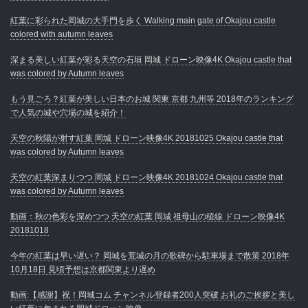
紅葉に彩られた岡城の大手門を歩く Walking main gate of Okajou castle
colored with autumn leaves
深まる美しい紅葉が彩る天空の石垣 岡城 ドローン映像4K Okajou castle that
was colored by Autumn leaves
もう見ごろ？紅葉が美しい日本のお城 関東 京都 九州等 2018年のランキング
で人気の城や穴場の城を紹介！
天空の秋陽が射す紅葉 岡城 ドローン映像4K 20181025 Okajou castle that
was colored by Autumn leaves
天空の紅葉深まりつつ 岡城 ドローン映像4K 20181024 Okajou castle that
was colored by Autumn leaves
動画：秋の色彩を深めつつ 天空の紅葉 岡城 祖母山の稜線 ドローン映像4K
20181018
今年の紅葉は早い遅い？ 岡城を荒城の月の歌碑から駐車場まで散策 2018年
10月18日 見頃予想は京都関東より遅め
動画:【感謝】祝！岡城コム チャンネル登録者200人突破 お礼のご挨拶と美し