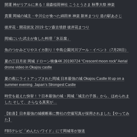
開運 神がリアルに来る！扇森稲荷神社 こうとうさま 秋季大祭 神楽
貴重 岡城の城主・中川公が食べた綿田米 神楽 新米まつり 道の駅あさじ
彼岸花・開花状況 2019 七ツ森古墳群 彼岸花まつり
岡城にいた武士が食した料理「氷豆腐」
魚のつかみどりやスイカ割り！中島公園河川プール・イベント（7月28日）
夏の三日月岩 岡城 ドローン映像4K 20190724 “Crescent moon rock” Aerial
drone video in Okajou castle
夏の夜にライトアップされた岡城 日本最強の城 Okajou Castle lit up on a
summer evening. Japan’s Strongest Castle
時空を超えた快挙！？日本最強の城・岡城「城主の子孫」から、ほめられま
した そして、さらなる真実が…
【歓喜】日本最強の城横断幕に弊社の空撮写真が採用されました【やってみ
た】
FBSテレビ「めんたいワイド」にて岡城等が放送