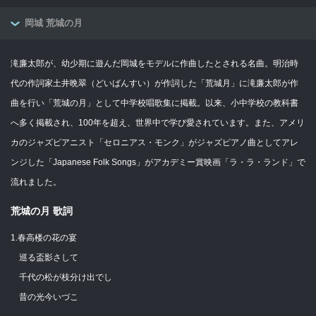
岡城 荒城の月
滝廉太郎が、幼少期に遊んだ岡城をモデルに作曲したとされる名曲。明治時
代の作詞家土井晩翠（どいばんすい）が作詞した「荒城月」に滝廉太郎が作
曲を行い「荒城の月」として中学校唱歌集に掲載。以来、小中学校の教科書
へ多く掲載され、100年を超え、世界中で学び愛されています。また、アメリ
カのジャズピアニスト「セロニアス・モンク」がジャズピアノ曲としてアレ
ンジした「Japanese Folk Songs」がアカデミー賞映画「ラ・ラ・ランド」で
流れました。
荒城の月 歌詞
1.春高楼の花の宴
巡る盃影さして
千代の松が枝分け出でし
昔の光今いづこ