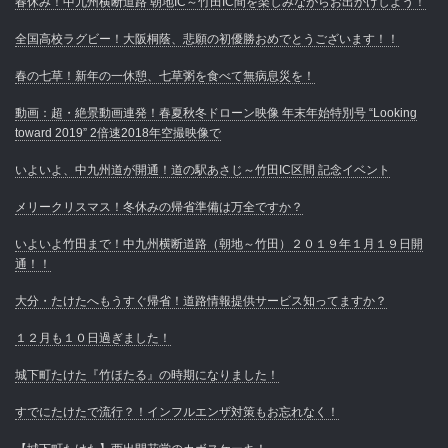
春休み！中九州横断道路 朝地IC～竹田IC間を楽しみながらお出かけしよう！
全国高校ラグビー！大阪桐蔭、悲願の初優勝おめでとうございます！！
春の七草！新年の一休憩、七草粥を食べて無病息災を！
動画：超・絶景動画連発！春夏秋冬ドローン映像 年末年始特別号 “Looking
toward 2019” 2倍速2018年空撮映像で
いよいよ、中九州道が開通！道の駅あさじ～竹田IC区間 記念イベント
メリークリスマス！冬休みの帰省準備は万全ですか？
いよいよ竹田まで！中九州横断道路（朝地～竹田）２０１９年１月１９日開
通！！
大分・たけたへもうすぐ帰省！道路情報提供サービス知ってますか？
１２月も１０日過ぎました！
城下町たけた『竹ほたる』の時期になりました！
すでにたけたで流行？！インフルエンザ対策もお忘れなく！