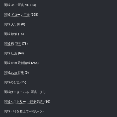
岡城 360°写真-VR
(14)
岡城 ドローン空撮
(258)
岡城 天守閣
(8)
岡城 散策
(16)
岡城 桜 花見
(78)
岡城 紅葉
(69)
岡城.com 最新情報
(264)
岡城.com 特集
(9)
岡城の石垣
(35)
岡城は生きている–写真–
(12)
岡城ヒストリー -歴史探訪-
(36)
岡城・時を超えて–写真–
(9)