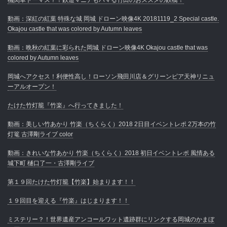
動画：深紅の紅葉 特殊な城 岡城 ドローン映像4K 20181119_2 Special castle.
Okajou castle that was colored by Autumn leaves
動画：晩秋の紅葉に彩られた岡城 ドローン映像4K Okajou castle that was
colored by Autumn leaves
岡城へアクセス！利便性高し！ローソン飛田川店＆グリーンピア天神リニュ
ーアルオープン！
たけた竹灯籠『竹楽』へ行ってきました！
動画：美しい竹あかり 竹楽（ちくらく）2018 2日目イベントレポ 2万本の竹
灯篭 古澤剛ライブ color
動画：きれいな竹あかり 竹楽（ちくらく）2018 初日イベントレポ 風情ある
城下町 樋口了一・古澤剛ライブ
第１９回たけた竹灯籠【竹楽】始まります！！
１９回目を迎える『竹楽』はじまります！！
ミステリー？！世界遺産アンコールワット遺跡群にリンクする岡城のかまぼ