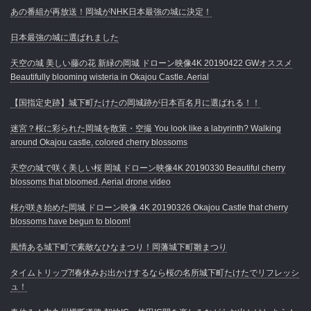
あの番組が再放送！岡城がNHK日本最強の城に決定！
日本最強の城に選ばれました
天空の城 美しい藤の花 新緑の岡城 ドローン映像4K 20190422 GWオススメ
Beautifully blooming wisteria in Okajou Castle. Aerial
【国指定史跡】城下町たけたの岡城跡が日本百名月に選ばれる！！
迷宮？桜に彩られた岡城を散策・空撮 You look like a labyrinth? Walking
around Okajou castle, colored cherry blossoms
天空の城で咲く美しい桜 岡城 ドローン映像4K 20190330 Beautiful cherry
blossoms that bloomed. Aerial drone video
桜が咲き始めた岡城 ドローン映像 4K 20190326 Okajou Castle that cherry
blossoms have begun to bloom!
風情ある城下町で素敵なひなまつり！岡藩城下町雛まつり
タイムトリップ⁈春休みお出かけするなら桜の名所城下町たけたでリフレッシ
ュ！