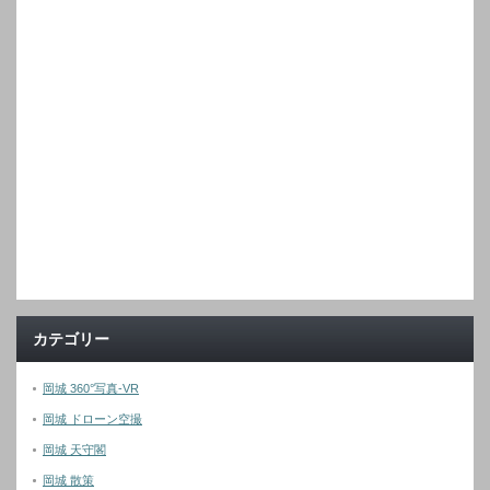
カテゴリー
岡城 360°写真-VR
岡城 ドローン空撮
岡城 天守閣
岡城 散策