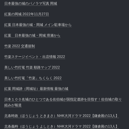
日本最強の城のパノラマ写真 岡城
紅葉の岡城 2022年11月27日
紅葉 日本最強の城・岡城 メイン駐車場から
紅葉 日本最強の城・岡城 滑瀬から
竹楽 2022 交通規制
竹楽ステージイベント・出店情報 2022
美しい竹灯篭 竹楽 順路マップ 2022
美しい竹灯篭「竹楽」ちくらく 2022
紅葉 岡城跡（岡城址）最新情報 最強の城
日本１００名城のひとつである佐伯城が国指定遺跡を目指す！佐伯城の取り
組みが報道
北条時政（ほうじょう ときまさ）NHK大河ドラマ 2022【鎌倉殿の13人】
北条義時（ほうじょう よしとき）NHK大河ドラマ 2022【鎌倉殿の13人】