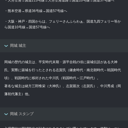
・大分空港→国道213号線→大分空港道路→国道10号線→国道57号線へ
・熊本空港→県道36号線→国道57号線へ
・大阪・神戸・四国からは、フェリーさんふらわぁ、国道九四フェリー等か
ら国道10号線→国道57号線へ
岡城 城主
岡城の歴代の城主は、平安時代末期・源平合戦の頃に築城伝説がある大神
氏、実際に築城を行ったとされる志賀氏（鎌倉時代・南北朝時代～戦国時代
頃）、戦国時代に移封された中川氏（戦国時代～江戸時代）。
著名な城主は緒方三郎惟栄（大神氏）、志賀親次（志賀氏）、中川秀成（岡
藩初代藩主）他。
岡城 スタンプ