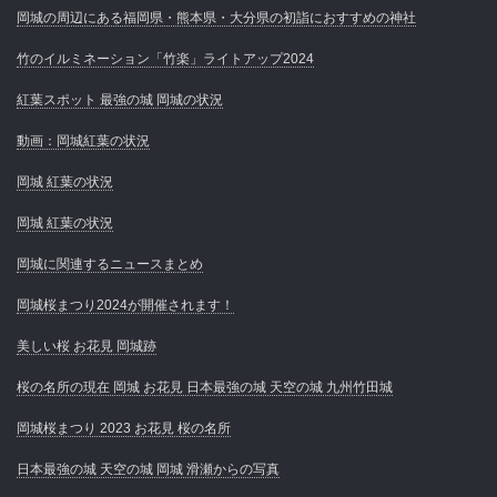
岡城の周辺にある福岡県・熊本県・大分県の初詣におすすめの神社
竹のイルミネーション「竹楽」ライトアップ2024
紅葉スポット 最強の城 岡城の状況
動画：岡城紅葉の状況
岡城 紅葉の状況
岡城 紅葉の状況
岡城に関連するニュースまとめ
岡城桜まつり2024が開催されます！
美しい桜 お花見 岡城跡
桜の名所の現在 岡城 お花見 日本最強の城 天空の城 九州竹田城
岡城桜まつり 2023 お花見 桜の名所
日本最強の城 天空の城 岡城 滑瀬からの写真