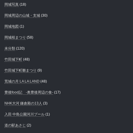
岡城写真
(18)
岡城周辺の山城・支城
(30)
岡城地図
(1)
岡城桜まつり
(58)
未分類
(120)
竹田城下町
(48)
竹田城下町雛まつり
(9)
荒城の月 LA LA LAND
(48)
豊後food記 -奥豊後周辺の食-
(17)
NHK大河 鎌倉殿の13人
(3)
入田 中島公園河川プール
(1)
道の駅あさじ
(2)