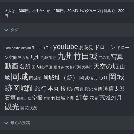
大人は、300円。小中学生が、150円。20名以上のグループは特典で、200
円。
タグ
youtube
ドローン
お花見
ドロー
Rentaro Taki
Oka castle
okajou
九州竹田城
写真
九州
ン空撮
九州旅行
二の丸
三の丸
動画
天空の城
名所
山
国内旅行
大名行列
夏
夏休み
大手門
岡城
岡城
岡城址（跡）
城
岡城桜まつり
岡城址
跡
岡城阯
旅行
本丸
滝廉太郎
桜
桜の写真
桜の名所
紅葉
石垣
空撮
荒城の月
竹田城下町
花見
秋
祖母山
竹楽
観光
開花状況
最近の投稿