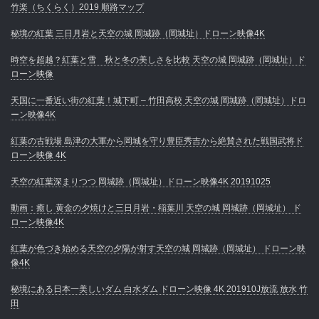
竹楽（ちくらく）2019 順路マップ
秘境の紅葉 三日月岩と天空の城 岡城跡（岡城址）ドローン映像4K
時空を超越？紅葉と雪 秋と冬の美しさを比較 天空の城 岡城跡（岡城址）ド
ローン映像
天国に一番近い街の紅葉！城下町 – 竹田高校 天空の城 岡城跡（岡城址）ドロ
ーン映像4K
紅葉の古戦場 島津の大軍から岡城を守り豊臣秀吉から絶賛された戦国武将ド
ローン映像 4K
天空の紅葉深まりつつ 岡城跡（岡城址）ドローン映像4K 20191025
動画：癒し 黄金の夕焼けと三日月岩・稲葉川 天空の城 岡城跡（岡城址） ド
ローン映像4K
紅葉が色づき始める天空の夕陽が射す天空の城 岡城跡（岡城址） ドローン映
像4K
秘境にある日本一美しいダム 白水ダム ドローン映像 4K 201910J放流 放水 竹
田