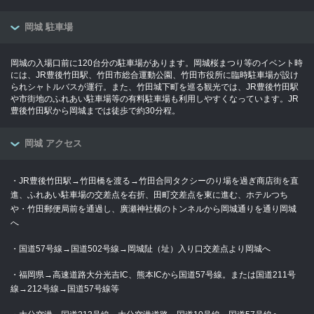
岡城 駐車場
岡城の入場口前に120台分の駐車場があります。岡城桜まつり等のイベント時
には、JR豊後竹田駅、竹田市総合運動公園、竹田市役所に臨時駐車場が設け
られシャトルバスが運行。また、竹田城下町を巡る観光では、JR豊後竹田駅
や市街地のふれあい駐車場等の有料駐車場も利用しやすくなっています。JR
豊後竹田駅から岡城までは徒歩で約30分程。
岡城 アクセス
・JR豊後竹田駅→竹田橋を渡る→竹田合同タクシーのり場を過ぎ商店街を直
進、ふれあい駐車場の交差点を右折、田町交差点を東に進む、ホテルつち
や・竹田郵便局前を通過し、廣瀬神社横のトンネルから岡城通りを通り岡城
へ
・国道57号線→国道502号線→岡城阯（址）入り口交差点より岡城へ
・福岡県→高速道路大分光吉IC、熊本ICから国道57号線。または国道211号
線→212号線→国道57号線等