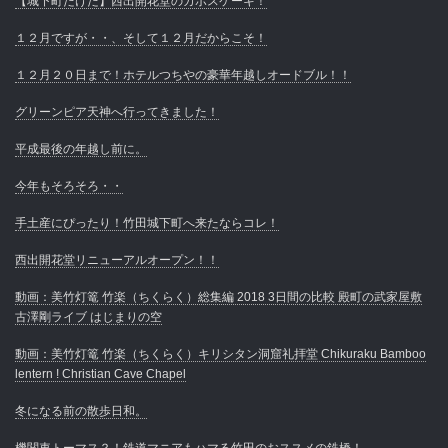
【城下町たけた】西出開花堂のカボスケーキ！
１２月ですが・・、そして１２月だからこそ！
１２月２０日まで！ホテルつちやの豪華年越しオードブル！！
グリーンピア天神へ行ってきました！
平成最後の年越し前に。
今年もそろそろ・・
手土産にぴったり！竹田城下町へ来たならコレ！
西出開花堂リニューアルオープン！！
動画：美竹灯篭 竹楽（ちくらく）総集編 2018 3日間の比較 殿町の武家屋敷
古澤剛ライブ はじまりの空
動画：美竹灯篭 竹楽（ちくらく）キリシタン洞窟礼拝堂 Chikuraku Bamboo
lentern ! Christian Cave Chapel
冬になる前の散歩日和。
機関車トーマス？！鉄道マニアもハマる竹田のおススメの鉄橋！