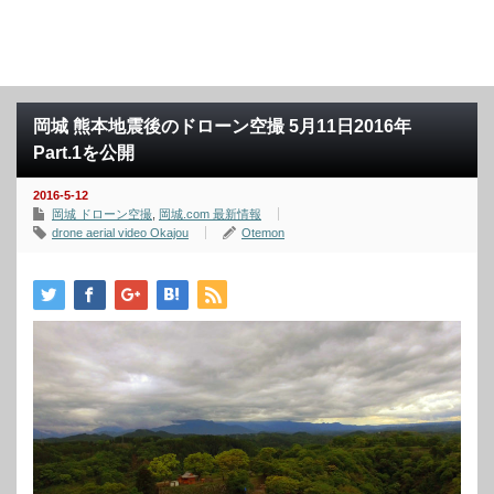
岡城 熊本地震後のドローン空撮 5月11日2016年
Part.1を公開
2016-5-12
岡城 ドローン空撮
,
岡城.com 最新情報
drone aerial video Okajou
Otemon