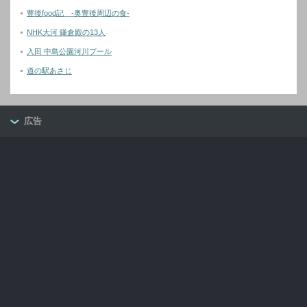
豊後food記 -奥豊後周辺の食-
NHK大河 鎌倉殿の13人
入田 中島公園河川プール
道の駅あさじ
広告