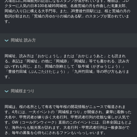
入場窓口に岡城観光の記念になるスタンプが置かれています。種類は、コレ
クターに人気の日本100名城95岡城他、名曲荒城の月を作曲した滝廉太郎、
岡城の入り口に構える大手門等。また、JR豊後竹田駅には、桜と荒城の月の
歌詞が刻まれた「荒城の月ゆかりの城のある駅」のスタンプが置かれていま
す。
岡城址 読み方
岡城址、読み方は「おかじょうし」または「おかじょうあと」とも読まれ
る。表記は「岡城址」の他に「岡城跡」「岡城阯」等でも書かれる、読み方
はいずれも同じ。また、岡城の別称として「臥牛城（がぎゅうじょう）」
「豊後竹田城（ぶんごたけたじょう）」「九州竹田城」等の呼び方もありま
す。
岡城桜まつり
岡城は、桜の名所として有名で毎年桜の開花情報がニュースで報道されま
す。4月には、一大イベントの「岡城桜まつり」が開催され、豪華に着飾った
大名や、甲冑武者が練り歩く大名行列、甲冑武者行列の壮観な催しが人気で
す。GW（コールデンウィーク）直前のこのイベントには、日本全国はもとよ
り、海外からも観光客が訪れます。大名行列・甲冑武者行列は一般参加がで
き、毎年の募集を心待ちにされるファンもいらっしゃいます。