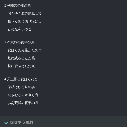
2.秋陣営の霜の色
鳴きゆく雁の数見せて
植うる剣に照り沿ひし
昔の光今いづこ
3.今荒城の夜半の月
変はらぬ光誰がためぞ
垣に残るはただ葛
松に歌ふはただ嵐
4.天上影は変はらねど
栄枯は移る世の姿
映さむとてか今も尚
ああ荒城の夜半の月
岡城跡 入場料