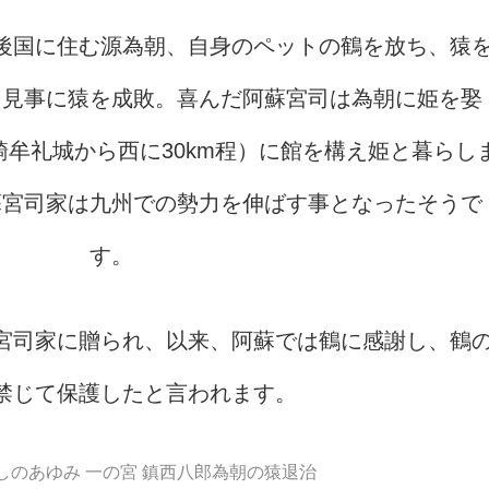
後国に住む源為朝、自身のペットの鶴を放ち、猿
て見事に猿を成敗。喜んだ阿蘇宮司は為朝に姫を娶
牟礼城から西に30km程）に館を構え姫と暮らし
蘇宮司家は九州での勢力を伸ばす事となったそうで
す。
宮司家に贈られ、以来、阿蘇では鶴に感謝し、鶴
禁じて保護したと言われます。
しのあゆみ 一の宮 鎮西八郎為朝の猿退治