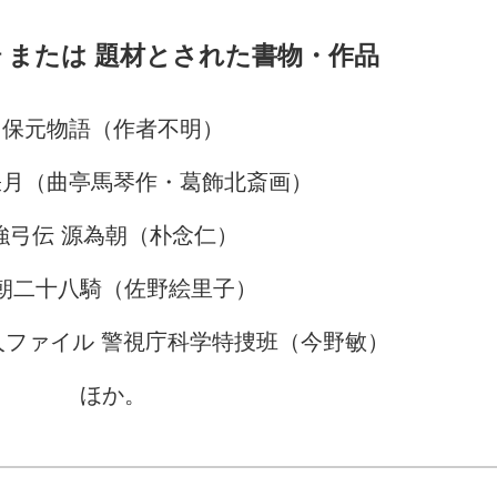
 または 題材とされた書物・作品
保元物語（作者不明）
張月（曲亭馬琴作・葛飾北斎画）
強弓伝 源為朝（朴念仁）
朝二十八騎（佐野絵里子）
殺人ファイル 警視庁科学特捜班（今野敏）
ほか。