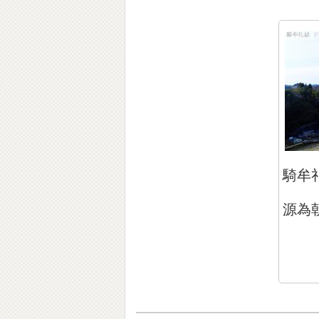
騎牟
源為