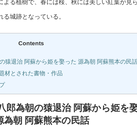
による植樹で、春には桜、秋には美しい紅葉が見
れる城跡となっている。
Contents
猿退治 阿蘇から姫を娶った 源為朝 阿蘇熊本の民
 題材とされた書物・作品
ップ
八郎為朝の猿退治 阿蘇から姫を
源為朝 阿蘇熊本の民話