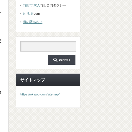
竹田市 求人
竹田合同タクシー
を
釣り場
.com
道の駅あさじ
ま
サイトマップ
の
https://okajou.com/sitemap/