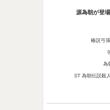
源為朝が登場
椿説弓
為
ST 為朝伝説