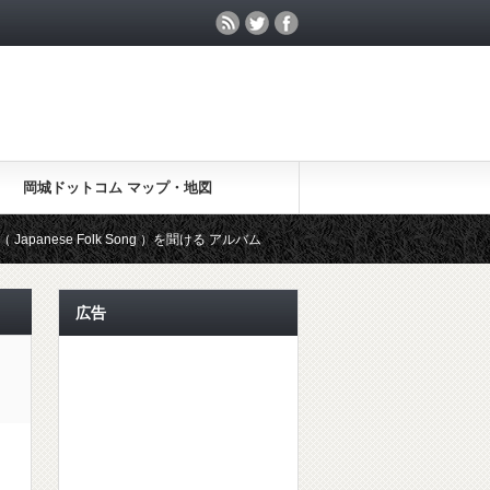
岡城ドットコム マップ・地図
Folk Song ）を聞ける アルバム
アカデミー賞 最多6部門受賞 ラ ラ ランド (
広告