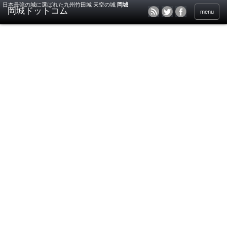
日本最強の城に選ばれた九州竹田城 天空の城
岡城
menu