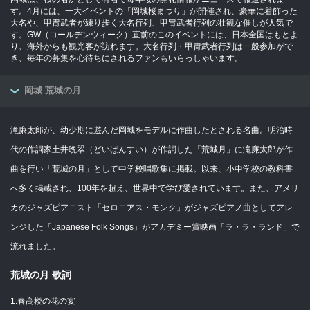
す。4月には、一大イベントの「岡城桜まつり」が開催され、豪華に着飾った
大名や、甲冑武者が練り歩く大名行列、甲冑武者行列の壮観な催しが人気で
す。GW（コールデンウィーク）直前のこのイベントには、日本全国はもとよ
り、海外からも観光客が訪れます。大名行列・甲冑武者行列は一般参加がで
き、毎年の募集を心待ちにされるファンもいらっしゃいます。
岡城 荒城の月
滝廉太郎が、幼少期に遊んだ岡城をモデルに作曲したとされる名曲。明治時
代の作詞家土井晩翠（どいばんすい）が作詞した「荒城月」に滝廉太郎が作
曲を行い「荒城の月」として中学校唱歌集に掲載。以来、小中学校の教科書
へ多く掲載され、100年を超え、世界中で学び愛されています。また、アメリ
カのジャズピアニスト「セロニアス・モンク」がジャズピアノ曲としてアレ
ンジした「Japanese Folk Songs」がアカデミー賞映画「ラ・ラ・ランド」で
流れました。
荒城の月 歌詞
1.春高楼の花の宴