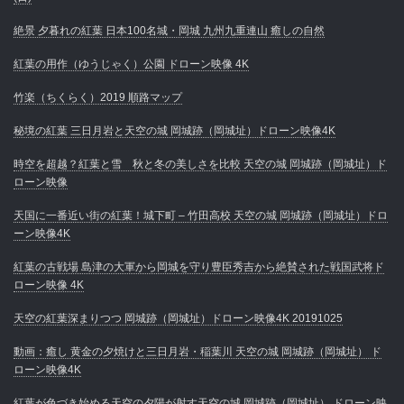
絶景 夕暮れの紅葉 日本100名城・岡城 九州九重連山 癒しの自然
紅葉の用作（ゆうじゃく）公園 ドローン映像 4K
竹楽（ちくらく）2019 順路マップ
秘境の紅葉 三日月岩と天空の城 岡城跡（岡城址）ドローン映像4K
時空を超越？紅葉と雪 秋と冬の美しさを比較 天空の城 岡城跡（岡城址）ド
ローン映像
天国に一番近い街の紅葉！城下町 – 竹田高校 天空の城 岡城跡（岡城址）ドロ
ーン映像4K
紅葉の古戦場 島津の大軍から岡城を守り豊臣秀吉から絶賛された戦国武将ド
ローン映像 4K
天空の紅葉深まりつつ 岡城跡（岡城址）ドローン映像4K 20191025
動画：癒し 黄金の夕焼けと三日月岩・稲葉川 天空の城 岡城跡（岡城址） ド
ローン映像4K
紅葉が色づき始める天空の夕陽が射す天空の城 岡城跡（岡城址） ドローン映