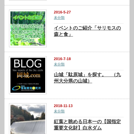
2016-5-27
未分類
イベントのご紹介「サリモスの
森と食」
2016-7-18
未分類
山城「駄原城」を探す。 （九
州大分県の山城）
2018-11-13
未分類
紅葉と眺める日本一の【国指定
重要文化財】白水ダム