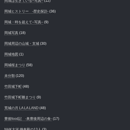
岡城は生きている–写真–
(12)
岡城ヒストリー -歴史探訪-
(36)
岡城・時を超えて–写真–
(9)
岡城写真
(18)
岡城周辺の山城・支城
(30)
岡城地図
(1)
岡城桜まつり
(58)
未分類
(120)
竹田城下町
(48)
竹田城下町雛まつり
(9)
荒城の月 LA LA LAND
(48)
豊後food記 -奥豊後周辺の食-
(17)
NHK大河 鎌倉殿の13人
(3)