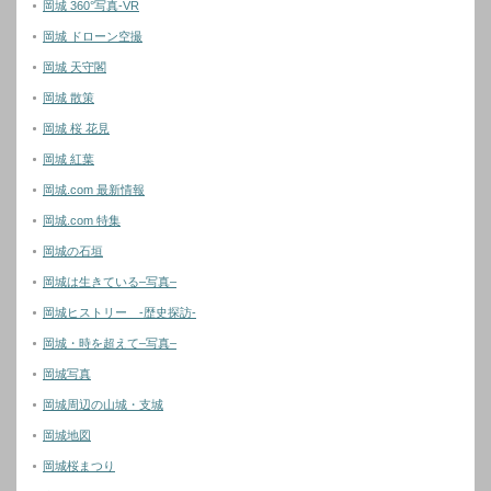
岡城 360°写真-VR
岡城 ドローン空撮
岡城 天守閣
岡城 散策
岡城 桜 花見
岡城 紅葉
岡城.com 最新情報
岡城.com 特集
岡城の石垣
岡城は生きている–写真–
岡城ヒストリー -歴史探訪-
岡城・時を超えて–写真–
岡城写真
岡城周辺の山城・支城
岡城地図
岡城桜まつり