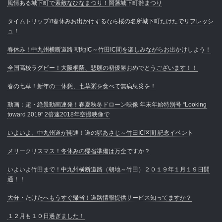
風情ある城下町で素敵なひなまつり！岡藩城下町雛まつり
タイムトリップ⁈春休みお出かけするなら桜の名所城下町たけたでリフレッシ
ュ！
春休み！中九州横断道路 朝地IC～竹田IC間を楽しみながらお出かけしよう！
全国高校ラグビー！大阪桐蔭、悲願の初優勝おめでとうございます！！
春の七草！新年の一休憩、七草粥を食べて無病息災を！
動画：超・絶景動画連発！春夏秋冬ドローン映像 年末年始特別号 “Looking
toward 2019” 2倍速2018年空撮映像で
いよいよ、中九州道が開通！道の駅あさじ～竹田IC区間 記念イベント
メリークリスマス！冬休みの帰省準備は万全ですか？
いよいよ竹田まで！中九州横断道路（朝地～竹田）２０１９年１月１９日開
通！！
大分・たけたへもうすぐ帰省！道路情報提供サービス知ってますか？
１２月も１０日過ぎました！