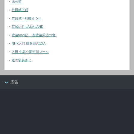
未分類
竹田城下町
竹田城下町雛まつり
荒城の月 LA LA LAND
豊後food記 -奥豊後周辺の食-
NHK大河 鎌倉殿の13人
入田 中島公園河川プール
道の駅あさじ
広告