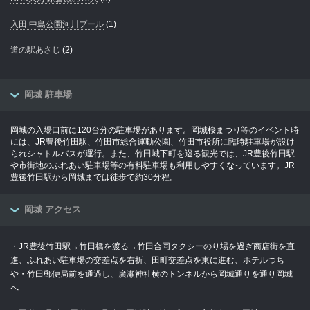
入田 中島公園河川プール
(1)
道の駅あさじ
(2)
岡城 駐車場
岡城の入場口前に120台分の駐車場があります。岡城桜まつり等のイベント時
には、JR豊後竹田駅、竹田市総合運動公園、竹田市役所に臨時駐車場が設け
られシャトルバスが運行。また、竹田城下町を巡る観光では、JR豊後竹田駅
や市街地のふれあい駐車場等の有料駐車場も利用しやすくなっています。JR
豊後竹田駅から岡城までは徒歩で約30分程。
岡城 アクセス
・JR豊後竹田駅→竹田橋を渡る→竹田合同タクシーのり場を過ぎ商店街を直
進、ふれあい駐車場の交差点を右折、田町交差点を東に進む、ホテルつち
や・竹田郵便局前を通過し、廣瀬神社横のトンネルから岡城通りを通り岡城
へ