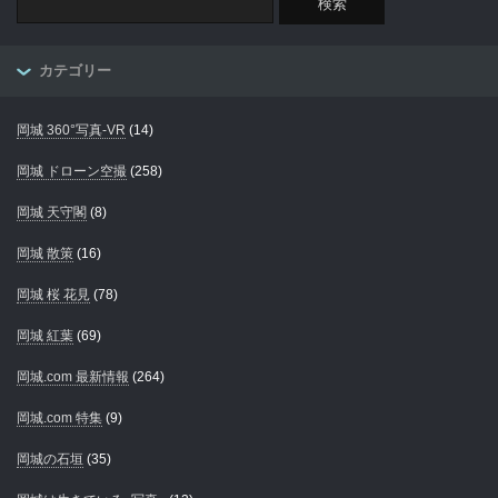
カテゴリー
岡城 360°写真-VR
(14)
岡城 ドローン空撮
(258)
岡城 天守閣
(8)
岡城 散策
(16)
岡城 桜 花見
(78)
岡城 紅葉
(69)
岡城.com 最新情報
(264)
岡城.com 特集
(9)
岡城の石垣
(35)