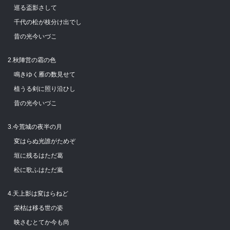
巡る盃影さして
千代の松が枝分け出でし
昔の光今いづこ
2.秋陣営の霜の色
鳴きゆく雁の数見せて
植うる剣に照り沿ひし
昔の光今いづこ
3.今荒城の夜半の月
変はらぬ光誰がためぞ
垣に残るはただ葛
松に歌ふはただ嵐
4.天上影は変はらねど
栄枯は移る世の姿
映さむとてか今も尚