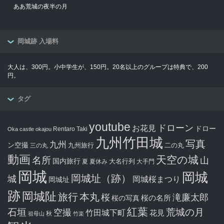
ああ荒城の夜半の月
岡城跡 入場料
大人は、300円。小中学生が、150円。20名以上のグループは特典で、200
円。
タグ
youtube
ドローン
お花見
ドロー
Rentaro Taki
Oka castle
okajou
九州竹田城
写真
九州
ン空撮
九州旅行
二の丸
三の丸
動画
天空の城
名所
山
国内旅行
大名行列
夏
夏休み
大手門
岡城
岡城
岡城址（跡）
城
岡城桜まつり
岡城址
跡
岡城阯
旅行
本丸
滝廉太郎
桜
桜の写真
桜の名所
紅葉
石垣
空撮
荒城の月
竹田城下町
花見
秋
祖母山
竹楽