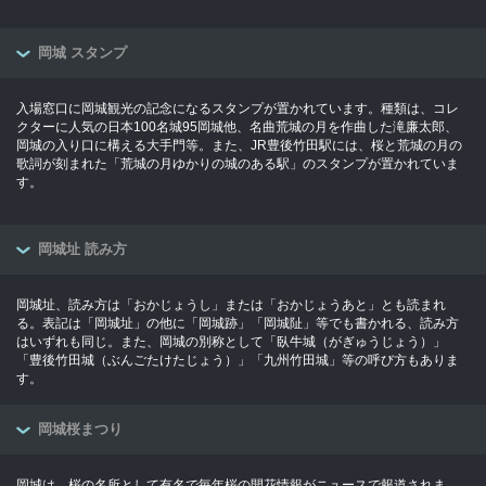
岡城 スタンプ
入場窓口に岡城観光の記念になるスタンプが置かれています。種類は、コレ
クターに人気の日本100名城95岡城他、名曲荒城の月を作曲した滝廉太郎、
岡城の入り口に構える大手門等。また、JR豊後竹田駅には、桜と荒城の月の
歌詞が刻まれた「荒城の月ゆかりの城のある駅」のスタンプが置かれていま
す。
岡城址 読み方
岡城址、読み方は「おかじょうし」または「おかじょうあと」とも読まれ
る。表記は「岡城址」の他に「岡城跡」「岡城阯」等でも書かれる、読み方
はいずれも同じ。また、岡城の別称として「臥牛城（がぎゅうじょう）」
「豊後竹田城（ぶんごたけたじょう）」「九州竹田城」等の呼び方もありま
す。
岡城桜まつり
岡城は、桜の名所として有名で毎年桜の開花情報がニュースで報道されま