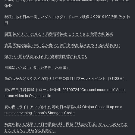
像4K
秘境にある日本一美しいダム 白水ダム ドローン映像 4K 201910J放流 放水 竹
田
開運 神がリアルに来る！扇森稲荷神社 こうとうさま 秋季大祭 神楽
貴重 岡城の城主・中川公が食べた綿田米 神楽 新米まつり 道の駅あさじ
彼岸花・開花状況 2019 七ツ森古墳群 彼岸花まつり
岡城にいた武士が食した料理「氷豆腐」
魚のつかみどりやスイカ割り！中島公園河川プール・イベント（7月28日）
夏の三日月岩 岡城 ドローン映像4K 20190724 “Crescent moon rock” Aerial
drone video in Okajou castle
夏の夜にライトアップされた岡城 日本最強の城 Okajou Castle lit up on a
summer evening. Japan’s Strongest Castle
時空を超えた快挙！？日本最強の城・岡城「城主の子孫」から、ほめられま
した そして、さらなる真実が…