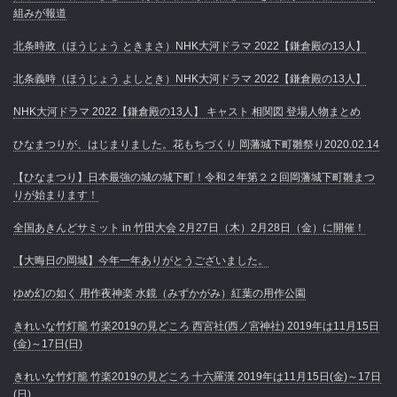
組みが報道
北条時政（ほうじょう ときまさ）NHK大河ドラマ 2022【鎌倉殿の13人】
北条義時（ほうじょう よしとき）NHK大河ドラマ 2022【鎌倉殿の13人】
NHK大河ドラマ 2022【鎌倉殿の13人】 キャスト 相関図 登場人物まとめ
ひなまつりが、はじまりました。花もちづくり 岡藩城下町雛祭り2020.02.14
【ひなまつり】日本最強の城の城下町！令和２年第２２回岡藩城下町雛まつ
りが始まります！
全国あきんどサミット in 竹田大会 2月27日（木）2月28日（金）に開催！
【大晦日の岡城】今年一年ありがとうございました。
ゆめ幻の如く 用作夜神楽 水鏡（みずかがみ）紅葉の用作公園
きれいな竹灯籠 竹楽2019の見どころ 西宮社(西ノ宮神社) 2019年は11月15日
(金)～17日(日)
きれいな竹灯籠 竹楽2019の見どころ 十六羅漢 2019年は11月15日(金)～17日
(日)