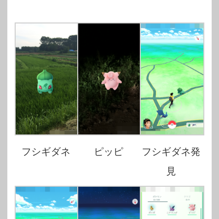
フシギダネ
ピッピ
フシギダネ発
見