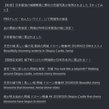
【歓喜】日本最強の城横断幕に弊社の空撮写真が採用されました【やってみ
た】
FBSテレビ「めんたいワイド」にて岡城等が放送
あの番組が再放送！岡城がNHK日本最強の城に決定！
日本最強の城に選ばれました
天空の城 美しい藤の花 新緑の岡城 ドローン映像4K 20190422 GWオススメ
Beautifully blooming wisteria in Okajou Castle. Aerial
【国指定史跡】城下町たけたの岡城跡が日本百名月に選ばれる！！
迷宮？桜に彩られた岡城を散策・空撮 You look like a labyrinth? Walking
around Okajou castle, colored cherry blossoms
天空の城で咲く美しい桜 岡城 ドローン映像4K 20190330 Beautiful cherry
blossoms that bloomed. Aerial drone video
桜が咲き始めた岡城 ドローン映像 4K 20190326 Okajou Castle that cherry
blossoms have begun to bloom!