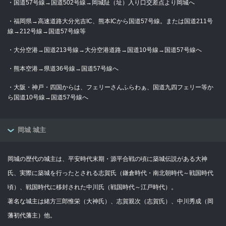
・国道57号線→国道502号線→岡城阯（址）入り口交差点より岡城へ
・福岡県→高速道路大分光吉IC、熊本ICから国道57号線。または国道211号
線→212号線→国道57号線等
・大分空港→国道213号線→大分空港道路→国道10号線→国道57号線へ
・熊本空港→県道36号線→国道57号線へ
・大阪・神戸・四国からは、フェリーさんふらわぁ、国道九四フェリー等か
ら国道10号線→国道57号線へ
岡城 城主
岡城の歴代の城主は、平安時代末期・源平合戦の頃に築城伝説がある大神
氏、実際に築城を行ったとされる志賀氏（鎌倉時代・南北朝時代～戦国時代
頃）、戦国時代に移封された中川氏（戦国時代～江戸時代）。
著名な城主は緒方三郎惟栄（大神氏）、志賀親次（志賀氏）、中川秀成（岡
藩初代藩主）他。