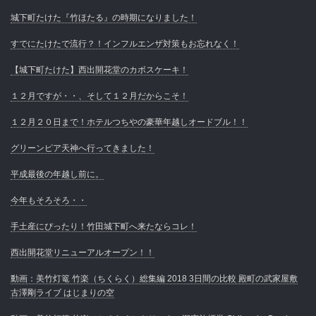
城下町たけた『竹ほたる』の時期になりました！
すでにたけたで流行？！インフルエンザ対策もお忘れなく！
【城下町たけた】西出開花堂のカボスケーキ！
１２月ですが・・、そして１２月だからこそ！
１２月２０日まで！ホテルつちやの豪華年越しオードブル！！
グリーンピア天神へ行ってきました！
平成最後の年越し前に。
今年もそろそろ・・
手土産にぴったり！竹田城下町へ来たならコレ！
西出開花堂リニューアルオープン！！
動画：美竹灯篭 竹楽（ちくらく）総集編 2018 3日間の比較 殿町の武家屋敷
古澤剛ライブ はじまりの空