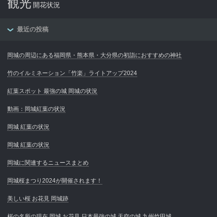
観光
開花状況
最近の投稿
岡城の周辺にある福岡県・熊本県・大分県の初詣におすすめの神社
竹のイルミネーション「竹楽」ライトアップ2024
紅葉スポット 最強の城 岡城の状況
動画：岡城紅葉の状況
岡城 紅葉の状況
岡城 紅葉の状況
岡城に関連するニュースまとめ
岡城桜まつり2024が開催されます！
美しい桜 お花見 岡城跡
桜の名所の現在 岡城 お花見 日本最強の城 天空の城 九州竹田城