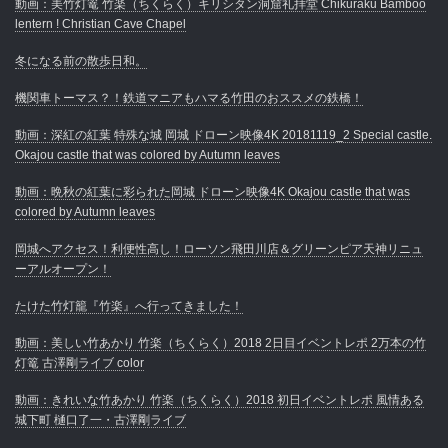
動画：美竹灯篭 竹楽（ちくらく）キリシタン洞窟礼拝堂 Chikuraku Bamboo
lentern ! Christian Cave Chapel
冬になる前の散歩日和。
機関車トーマス？！鉄道マニアもハマる竹田のおススメの鉄橋！
動画：深紅の紅葉 特殊な城 岡城 ドローン映像4K 20181119_2 Special castle.
Okajou castle that was colored by Autumn leaves
動画：晩秋の紅葉に彩られた岡城 ドローン映像4K Okajou castle that was
colored by Autumn leaves
岡城へアクセス！利便性高し！ローソン飛田川店＆グリーンピア天神リニュ
ーアルオープン！
たけた竹灯籠『竹楽』へ行ってきました！
動画：美しい竹あかり 竹楽（ちくらく）2018 2日目イベントレポ 2万本の竹
灯篭 古澤剛ライブ color
動画：きれいな竹あかり 竹楽（ちくらく）2018 初日イベントレポ 風情ある
城下町 樋口了一・古澤剛ライブ