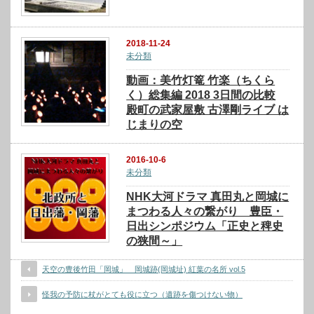
2018-11-24
未分類
動画：美竹灯篭 竹楽（ちくら
く）総集編 2018 3日間の比較
殿町の武家屋敷 古澤剛ライブ は
じまりの空
2016-10-6
未分類
NHK大河ドラマ 真田丸と岡城に
まつわる人々の繋がり 豊臣・
日出シンポジウム「正史と稗史
の狭間～」
天空の豊後竹田「岡城」 岡城跡(岡城址) 紅葉の名所 vol.5
怪我の予防に杖がとても役に立つ（遺跡を傷つけない物）