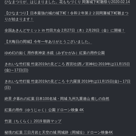
ひなまつりが、はじまりました。花もちづくり 岡藩城下町雛祭り2020.02.14
【ひなまつり】日本最強の城の城下町！令和２年第２２回岡藩城下町雛まつ
りが始まります！
全国あきんどサミット in 竹田大会 2月27日（木）2月28日（金）に開催！
【大晦日の岡城】今年一年ありがとうございました。
ゆめ幻の如く 用作夜神楽 水鏡（みずかがみ）紅葉の用作公園
きれいな竹灯籠 竹楽2019の見どころ 西宮社(西ノ宮神社) 2019年は11月15日
(金)～17日(日)
きれいな竹灯籠 竹楽2019の見どころ 十六羅漢 2019年は11月15日(金)～17日
(日)
絶景 夕暮れの紅葉 日本100名城・岡城 九州九重連山 癒しの自然
紅葉の用作（ゆうじゃく）公園 ドローン映像 4K
竹楽（ちくらく）2019 順路マップ
秘境の紅葉 三日月岩と天空の城 岡城跡（岡城址）ドローン映像4K