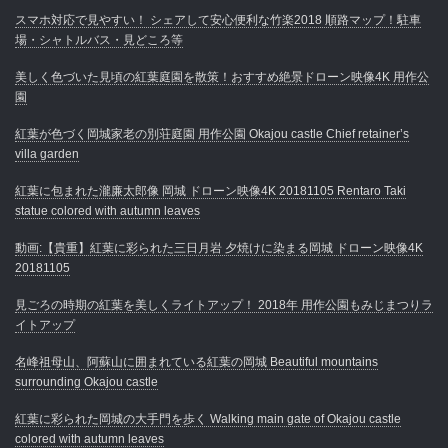
スマホ対応で見やすい！ シェアして安心便利な竹楽2018 順路マップ！駐車
場・シャトルバス・見どころ等
美しく色づいた見頃の紅葉庭園を散策！おすすめ絶景ドローン映像4K 用作公
園
紅葉が色づく岡城家老の別荘庭園 用作公園 Okajou castle Chief retainer’s
villa garden
紅葉に包まれた瀧廉太郎像 岡城 ドローン映像4K 20181105 Rentaro Taki
statue colored with autumn leaves
動画:【貴重】紅葉に彩られた三日月岩 夕焼けに染まる岡城 ドローン映像4K
20181105
見ごろの時期の紅葉を美しくライトアップ！ 2018年 用作公園もみじまつりラ
イトアップ
名峰祖母山、阿蘇山に囲まれている紅葉の岡城 Beautiful mountains
surrounding Okajou castle
紅葉に彩られた岡城の大手門を歩く Walking main gate of Okajou castle
colored with autumn leaves