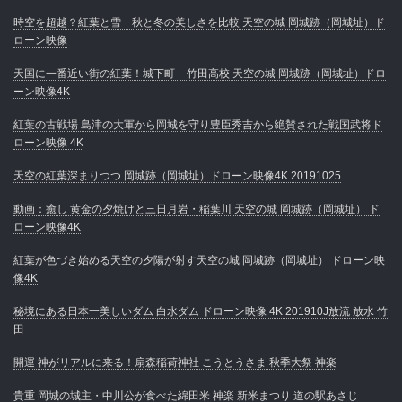
時空を超越？紅葉と雪 秋と冬の美しさを比較 天空の城 岡城跡（岡城址）ド
ローン映像
天国に一番近い街の紅葉！城下町 – 竹田高校 天空の城 岡城跡（岡城址）ドロ
ーン映像4K
紅葉の古戦場 島津の大軍から岡城を守り豊臣秀吉から絶賛された戦国武将ド
ローン映像 4K
天空の紅葉深まりつつ 岡城跡（岡城址）ドローン映像4K 20191025
動画：癒し 黄金の夕焼けと三日月岩・稲葉川 天空の城 岡城跡（岡城址） ド
ローン映像4K
紅葉が色づき始める天空の夕陽が射す天空の城 岡城跡（岡城址） ドローン映
像4K
秘境にある日本一美しいダム 白水ダム ドローン映像 4K 201910J放流 放水 竹
田
開運 神がリアルに来る！扇森稲荷神社 こうとうさま 秋季大祭 神楽
貴重 岡城の城主・中川公が食べた綿田米 神楽 新米まつり 道の駅あさじ