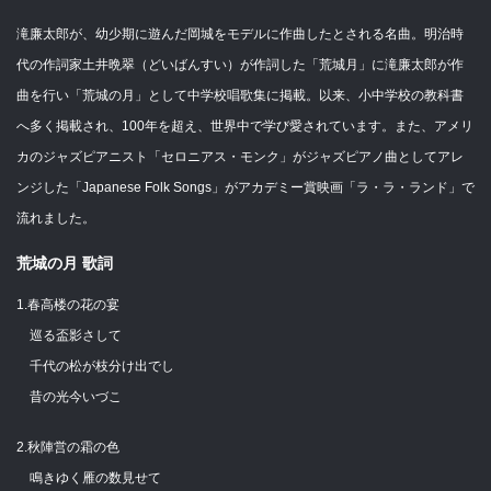
滝廉太郎が、幼少期に遊んだ岡城をモデルに作曲したとされる名曲。明治時
代の作詞家土井晩翠（どいばんすい）が作詞した「荒城月」に滝廉太郎が作
曲を行い「荒城の月」として中学校唱歌集に掲載。以来、小中学校の教科書
へ多く掲載され、100年を超え、世界中で学び愛されています。また、アメリ
カのジャズピアニスト「セロニアス・モンク」がジャズピアノ曲としてアレ
ンジした「Japanese Folk Songs」がアカデミー賞映画「ラ・ラ・ランド」で
流れました。
荒城の月 歌詞
1.春高楼の花の宴
巡る盃影さして
千代の松が枝分け出でし
昔の光今いづこ
2.秋陣営の霜の色
鳴きゆく雁の数見せて