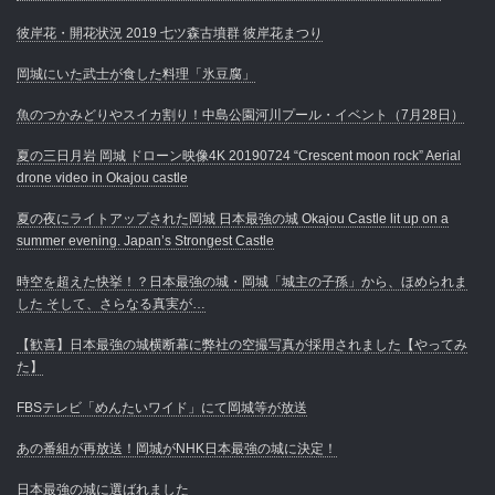
彼岸花・開花状況 2019 七ツ森古墳群 彼岸花まつり
岡城にいた武士が食した料理「氷豆腐」
魚のつかみどりやスイカ割り！中島公園河川プール・イベント（7月28日）
夏の三日月岩 岡城 ドローン映像4K 20190724 “Crescent moon rock” Aerial
drone video in Okajou castle
夏の夜にライトアップされた岡城 日本最強の城 Okajou Castle lit up on a
summer evening. Japan’s Strongest Castle
時空を超えた快挙！？日本最強の城・岡城「城主の子孫」から、ほめられま
した そして、さらなる真実が…
【歓喜】日本最強の城横断幕に弊社の空撮写真が採用されました【やってみ
た】
FBSテレビ「めんたいワイド」にて岡城等が放送
あの番組が再放送！岡城がNHK日本最強の城に決定！
日本最強の城に選ばれました