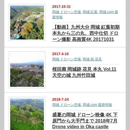
2017-10-31
岡城 ドローン空撮
,
岡城 紅葉
,
岡城.com 最
新情報
【動画】九州大分 岡城 紅葉初期
本丸から三の丸、西中仕切 ドロ
ーン撮影 高画質4K 20171031
2017-4-10
岡城 ドローン空撮
,
岡城 桜 花見
桜回廊 岡城跡 花見 本丸 Vol.11
天空の城 九州竹田城
2018-7-24
岡城 ドローン空撮
,
岡城.com 最新情報
盛夏の岡城 ドローン映像 4K 下
原門から大手門まで 2018年7月
Drone video in Oka castle