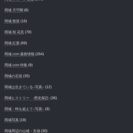
岡城 天守閣
(8)
岡城 散策
(16)
岡城 桜 花見
(78)
岡城 紅葉
(69)
岡城.com 最新情報
(264)
岡城.com 特集
(9)
岡城の石垣
(35)
岡城は生きている–写真–
(12)
岡城ヒストリー -歴史探訪-
(36)
岡城・時を超えて–写真–
(9)
岡城写真
(18)
岡城周辺の山城・支城
(30)