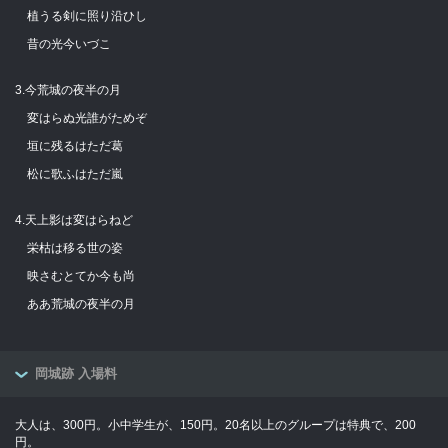
植うる剣に照り沿ひし
昔の光今いづこ
3.今荒城の夜半の月
変はらぬ光誰がためぞ
垣に残るはただ葛
松に歌ふはただ嵐
4.天上影は変はらねど
栄枯は移る世の姿
映さむとてか今も尚
ああ荒城の夜半の月
岡城跡 入場料
大人は、300円。小中学生が、150円。20名以上のグループは特典で、200
円。