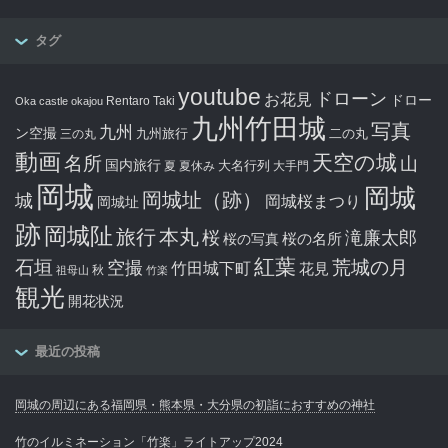
タグ
youtube
ドローン
お花見
ドロー
Rentaro Taki
Oka castle
okajou
九州竹田城
写真
九州
ン空撮
九州旅行
二の丸
三の丸
動画
天空の城
名所
山
国内旅行
大名行列
夏
夏休み
大手門
岡城
岡城
岡城址（跡）
城
岡城桜まつり
岡城址
跡
岡城阯
旅行
本丸
滝廉太郎
桜
桜の写真
桜の名所
紅葉
石垣
空撮
荒城の月
竹田城下町
花見
秋
祖母山
竹楽
観光
開花状況
最近の投稿
岡城の周辺にある福岡県・熊本県・大分県の初詣におすすめの神社
竹のイルミネーション「竹楽」ライトアップ2024