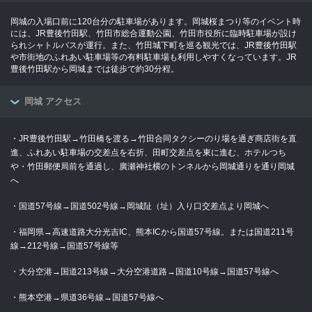
岡城の入場口前に120台分の駐車場があります。岡城桜まつり等のイベント時
には、JR豊後竹田駅、竹田市総合運動公園、竹田市役所に臨時駐車場が設け
られシャトルバスが運行。また、竹田城下町を巡る観光では、JR豊後竹田駅
や市街地のふれあい駐車場等の有料駐車場も利用しやすくなっています。JR
豊後竹田駅から岡城までは徒歩で約30分程。
岡城 アクセス
・JR豊後竹田駅→竹田橋を渡る→竹田合同タクシーのり場を過ぎ商店街を直
進、ふれあい駐車場の交差点を右折、田町交差点を東に進む、ホテルつち
や・竹田郵便局前を通過し、廣瀬神社横のトンネルから岡城通りを通り岡城
へ
・国道57号線→国道502号線→岡城阯（址）入り口交差点より岡城へ
・福岡県→高速道路大分光吉IC、熊本ICから国道57号線。または国道211号
線→212号線→国道57号線等
・大分空港→国道213号線→大分空港道路→国道10号線→国道57号線へ
・熊本空港→県道36号線→国道57号線へ