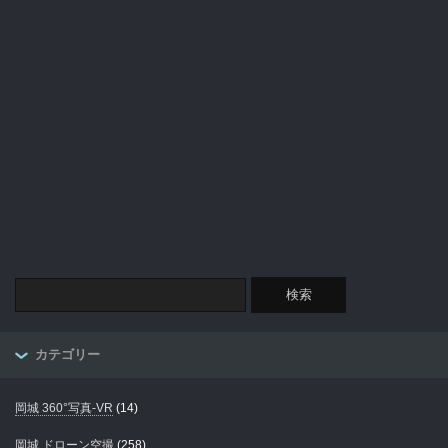
カテゴリー
岡城 360°写真-VR
(14)
岡城 ドローン空撮
(258)