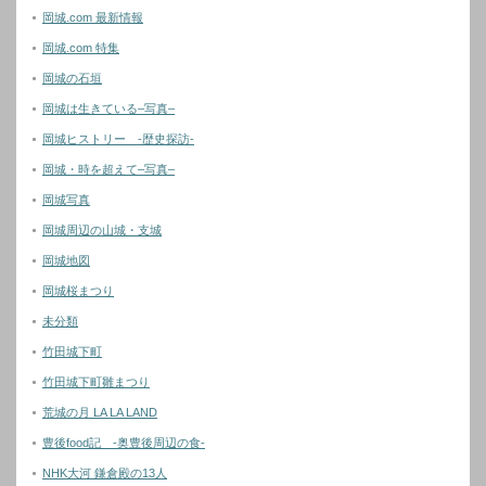
岡城.com 最新情報
岡城.com 特集
岡城の石垣
岡城は生きている–写真–
岡城ヒストリー -歴史探訪-
岡城・時を超えて–写真–
岡城写真
岡城周辺の山城・支城
岡城地図
岡城桜まつり
未分類
竹田城下町
竹田城下町雛まつり
荒城の月 LA LA LAND
豊後food記 -奥豊後周辺の食-
NHK大河 鎌倉殿の13人