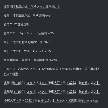
紅葉 日本最強の城・岡城 メイン駐車場から
紅葉 日本最強の城・岡城 滑瀬から
竹楽 2022 交通規制
竹楽ステージイベント・出店情報 2022
美しい竹灯篭 竹楽 順路マップ 2022
美しい竹灯篭「竹楽」ちくらく 2022
紅葉 岡城跡（岡城址）最新情報 最強の城
日本１００名城のひとつである佐伯城が国指定遺跡を目指す！佐伯城の取り
組みが報道
北条時政（ほうじょう ときまさ）NHK大河ドラマ 2022【鎌倉殿の13人】
北条義時（ほうじょう よしとき）NHK大河ドラマ 2022【鎌倉殿の13人】
NHK大河ドラマ 2022【鎌倉殿の13人】 キャスト 相関図 登場人物まとめ