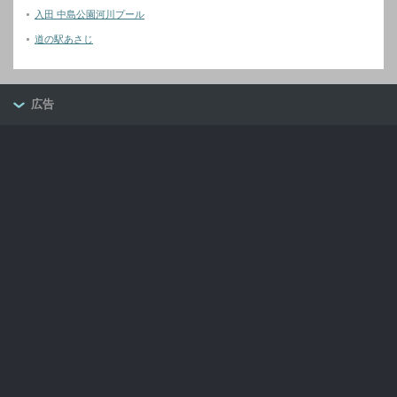
入田 中島公園河川プール
道の駅あさじ
広告