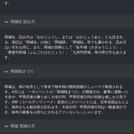
す。
岡城址 読み方
岡城址、読み方は「おかじょうし」または「おかじょうあと」とも読まれ
る。表記は「岡城址」の他に「岡城跡」「岡城阯」等でも書かれる、読み方
はいずれも同じ。また、岡城の別称として「臥牛城（がぎゅうじょう）」
「豊後竹田城（ぶんごたけたじょう）」「九州竹田城」等の呼び方もありま
す。
岡城桜まつり
岡城は、桜の名所として有名で毎年桜の開花情報がニュースで報道されま
す。4月には、一大イベントの「岡城桜まつり」が開催され、豪華に着飾った
大名や、甲冑武者が練り歩く大名行列、甲冑武者行列の壮観な催しが人気で
す。GW（コールデンウィーク）直前のこのイベントには、日本全国はもとよ
り、海外からも観光客が訪れます。大名行列・甲冑武者行列は一般参加がで
き、毎年の募集を心待ちにされるファンもいらっしゃいます。
岡城 荒城の月