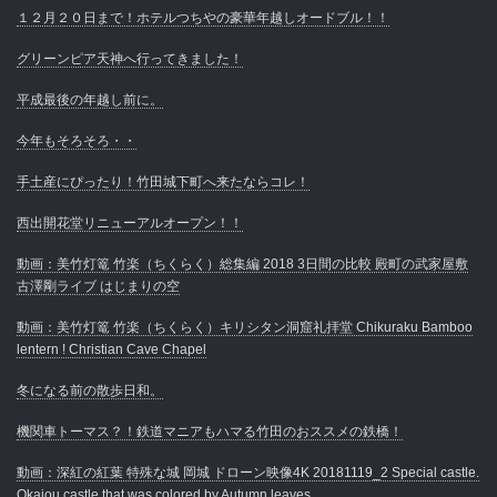
１２月２０日まで！ホテルつちやの豪華年越しオードブル！！
グリーンピア天神へ行ってきました！
平成最後の年越し前に。
今年もそろそろ・・
手土産にぴったり！竹田城下町へ来たならコレ！
西出開花堂リニューアルオープン！！
動画：美竹灯篭 竹楽（ちくらく）総集編 2018 3日間の比較 殿町の武家屋敷
古澤剛ライブ はじまりの空
動画：美竹灯篭 竹楽（ちくらく）キリシタン洞窟礼拝堂 Chikuraku Bamboo
lentern ! Christian Cave Chapel
冬になる前の散歩日和。
機関車トーマス？！鉄道マニアもハマる竹田のおススメの鉄橋！
動画：深紅の紅葉 特殊な城 岡城 ドローン映像4K 20181119_2 Special castle.
Okajou castle that was colored by Autumn leaves