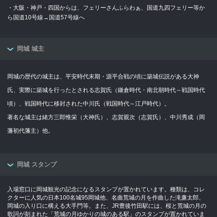
・大阪・神戸・四国からは、フェリーさんふらわぁ、国道九四フェリー等か
ら国道10号線→国道57号線へ
岡城 城主
岡城の歴代の城主は、平安時代末期・源平合戦の頃に築城伝説がある大神
氏、実際に築城を行ったとされる志賀氏（鎌倉時代・南北朝時代～戦国時代
頃）、戦国時代に移封された中川氏（戦国時代～江戸時代）。
著名な城主は緒方三郎惟栄（大神氏）、志賀親次（志賀氏）、中川秀成（岡
藩初代藩主）他。
岡城 スタンプ
入場窓口に岡城観光の記念になるスタンプが置かれています。種類は、コレ
クターに人気の日本100名城95岡城他、名曲荒城の月を作曲した滝廉太郎、
岡城の入り口に構える大手門等。また、JR豊後竹田駅には、桜と荒城の月の
歌詞が刻まれた「荒城の月ゆかりの城のある駅」のスタンプが置かれていま