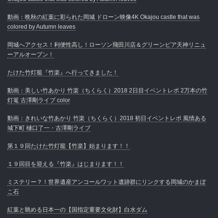
動画：晩秋の紅葉に彩られた岡城 ドローン映像4K Okajou castle that was
colored by Autumn leaves
岡城へアクセス！利便性高し！ローソン飛田川店＆グリーンピア天神リニュ
ーアルオープン！
たけた竹灯籠『竹楽』へ行ってきました！
動画：美しい竹あかり 竹楽（ちくらく）2018 2日目イベントレポ 2万本の竹
灯篭 古澤剛ライブ color
動画：きれいな竹あかり 竹楽（ちくらく）2018 初日イベントレポ 風情ある
城下町 樋口了一・古澤剛ライブ
第１９回たけた竹灯籠【竹楽】始まります！！
１９回目を迎える『竹楽』はじまります！！
ミステリー？！世界遺産アンコールワット遺跡群にリンクする岡城のかまぼ
こ石
紅葉と眺める日本一の【国指定重要文化財】白水ダム