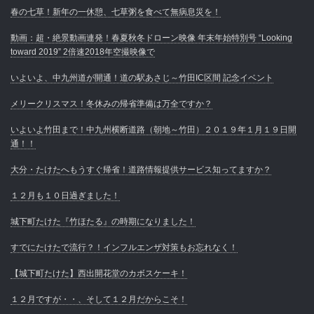
春の七草！新年の一休憩、七草粥を食べて無病息災を！
動画：超・絶景動画連発！春夏秋冬ドローン映像 年末年始特別号 “Looking
toward 2019” 2倍速2018年空撮映像で
いよいよ、中九州道が開通！道の駅あさじ～竹田IC区間 記念イベント
メリークリスマス！冬休みの帰省準備は万全ですか？
いよいよ竹田まで！中九州横断道路（朝地～竹田）２０１９年１月１９日開
通！！
大分・たけたへもうすぐ帰省！道路情報提供サービス知ってますか？
１２月も１０日過ぎました！
城下町たけた『竹ほたる』の時期になりました！
すでにたけたで流行？！インフルエンザ対策もお忘れなく！
【城下町たけた】西出開花堂のカボスケーキ！
１２月ですが・・、そして１２月だからこそ！