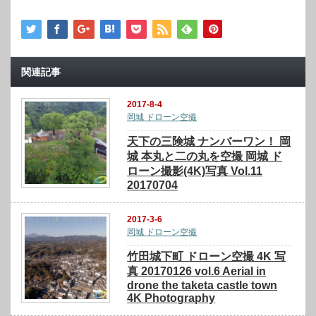
関連記事
2017-8-4
岡城 ドローン空撮
天下の三険城 ナンバーワン！ 岡
城 本丸と二の丸を空撮 岡城 ド
ローン撮影(4K)写真 Vol.11
20170704
2017-3-6
岡城 ドローン空撮
竹田城下町 ドローン空撮 4K 写
真 20170126 vol.6 Aerial in
drone the taketa castle town
4K Photography