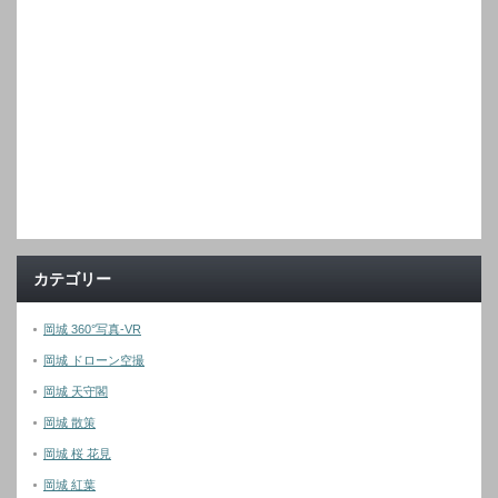
カテゴリー
岡城 360°写真-VR
岡城 ドローン空撮
岡城 天守閣
岡城 散策
岡城 桜 花見
岡城 紅葉