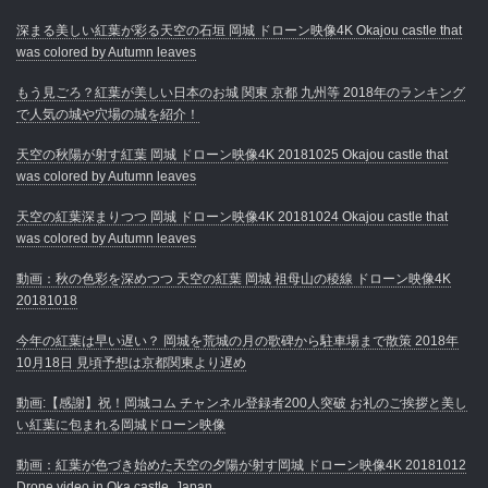
深まる美しい紅葉が彩る天空の石垣 岡城 ドローン映像4K Okajou castle that
was colored by Autumn leaves
もう見ごろ？紅葉が美しい日本のお城 関東 京都 九州等 2018年のランキング
で人気の城や穴場の城を紹介！
天空の秋陽が射す紅葉 岡城 ドローン映像4K 20181025 Okajou castle that
was colored by Autumn leaves
天空の紅葉深まりつつ 岡城 ドローン映像4K 20181024 Okajou castle that
was colored by Autumn leaves
動画：秋の色彩を深めつつ 天空の紅葉 岡城 祖母山の稜線 ドローン映像4K
20181018
今年の紅葉は早い遅い？ 岡城を荒城の月の歌碑から駐車場まで散策 2018年
10月18日 見頃予想は京都関東より遅め
動画:【感謝】祝！岡城コム チャンネル登録者200人突破 お礼のご挨拶と美し
い紅葉に包まれる岡城ドローン映像
動画：紅葉が色づき始めた天空の夕陽が射す岡城 ドローン映像4K 20181012
Drone video in Oka castle, Japan