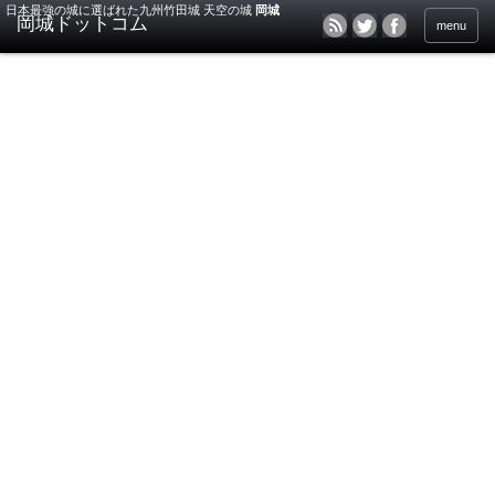
日本最強の城に選ばれた九州竹田城 天空の城
岡城
menu