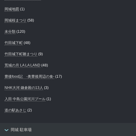
岡城地図
(1)
岡城桜まつり
(58)
未分類
(120)
竹田城下町
(48)
竹田城下町雛まつり
(9)
荒城の月 LA LA LAND
(48)
豊後food記 -奥豊後周辺の食-
(17)
NHK大河 鎌倉殿の13人
(3)
入田 中島公園河川プール
(1)
道の駅あさじ
(2)
岡城 駐車場