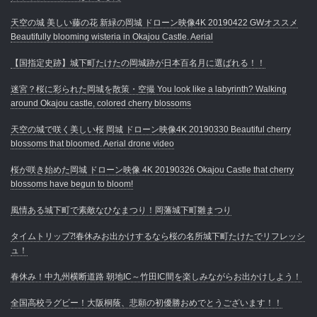
天空の城 美しい藤の花 新緑の岡城 ドローン映像4K 20190422 GWオススメ
Beautifully blooming wisteria in Okajou Castle. Aerial
【国指定史跡】城下町たけたの岡城跡が日本百名月に選ばれる！！
迷宮？桜に彩られた岡城を散策・空撮 You look like a labyrinth? Walking
around Okajou castle, colored cherry blossoms
天空の城で咲く美しい桜 岡城 ドローン映像4K 20190330 Beautiful cherry
blossoms that bloomed. Aerial drone video
桜が咲き始めた岡城 ドローン映像 4K 20190326 Okajou Castle that cherry
blossoms have begun to bloom!
風情ある城下町で素敵なひなまつり！岡藩城下町雛まつり
タイムトリップ⁈春休みお出かけするなら桜の名所城下町たけたでリフレッシ
ュ！
春休み！中九州横断道路 朝地IC～竹田IC間を楽しみながらお出かけしよう！
全国高校ラグビー！大阪桐蔭、悲願の初優勝おめでとうございます！！