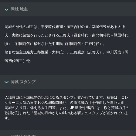
岡城 城主
岡城の歴代の城主は、平安時代末期・源平合戦の頃に築城伝説がある大神
氏、実際に築城を行ったとされる志賀氏（鎌倉時代・南北朝時代～戦国時代
頃）、戦国時代に移封された中川氏（戦国時代～江戸時代）。
著名な城主は緒方三郎惟栄（大神氏）、志賀親次（志賀氏）、中川秀成（岡
藩初代藩主）他。
岡城 スタンプ
入場窓口に岡城観光の記念になるスタンプが置かれています。種類は、コレ
クターに人気の日本100名城95岡城他、名曲荒城の月を作曲した滝廉太郎、
岡城の入り口に構える大手門等。また、JR豊後竹田駅には、桜と荒城の月の
歌詞が刻まれた「荒城の月ゆかりの城のある駅」のスタンプが置かれていま
す。