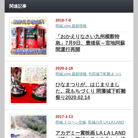
関連記事
2016-7-9
岡城.com 最新情報
「おかえりなさい九州横断特
急」7月9日、豊後荻～宮地阿蘇
間運行再開
2020-2-16
岡城.com 最新情報
,
竹田城下町雛まつり
ひなまつりが、はじまりまし
た。花もちづくり 岡藩城下町雛
祭り2020.02.14
2017-3-13
岡城 ドローン空撮
,
荒城の月 LA LA LAND
アカデミー賞映画 LA LA LAND