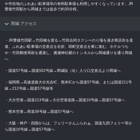
や市街地のふれあい駐車場等の有料駐車場も利用しやすくなっています。JR
豊後竹田駅から岡城までは徒歩で約30分程。
岡城 アクセス
・JR豊後竹田駅→竹田橋を渡る→竹田合同タクシーのり場を過ぎ商店街を直
進、ふれあい駐車場の交差点を右折、田町交差点を東に進む、ホテルつち
や・竹田郵便局前を通過し、廣瀬神社横のトンネルから岡城通りを通り岡城
へ
・国道57号線→国道502号線→岡城阯（址）入り口交差点より岡城へ
・福岡県→高速道路大分光吉IC、熊本ICから国道57号線。または国道211号
線→212号線→国道57号線等
・大分空港→国道213号線→大分空港道路→国道10号線→国道57号線へ
・熊本空港→県道36号線→国道57号線へ
・大阪・神戸・四国からは、フェリーさんふらわぁ、国道九四フェリー等か
ら国道10号線→国道57号線へ