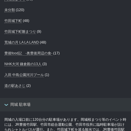
未分類
(120)
竹田城下町
(48)
竹田城下町雛まつり
(9)
荒城の月 LA LA LAND
(48)
豊後food記 -奥豊後周辺の食-
(17)
NHK大河 鎌倉殿の13人
(3)
入田 中島公園河川プール
(1)
道の駅あさじ
(2)
岡城 駐車場
岡城の入場口前に120台分の駐車場があります。岡城桜まつり等のイベント時
には、JR豊後竹田駅、竹田市総合運動公園、竹田市役所に臨時駐車場が設け
られシャトルバスが運行。また、竹田城下町を巡る観光では、JR豊後竹田駅