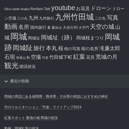
youtube
ドローン
お花見
ドロー
Rentaro Taki
Oka castle
okajou
九州竹田城
写真
九州
ン空撮
九州旅行
二の丸
三の丸
動画
天空の城
名所
山
国内旅行
大名行列
夏
夏休み
大手門
岡城
岡城
岡城址（跡）
城
岡城桜まつり
岡城址
跡
岡城阯
旅行
本丸
滝廉太郎
桜
桜の写真
桜の名所
紅葉
石垣
空撮
荒城の月
竹田城下町
花見
秋
祖母山
竹楽
観光
開花状況
最近の投稿
岡城の周辺にある福岡県・熊本県・大分県の初詣におすすめの神社
竹のイルミネーション「竹楽」ライトアップ2024
紅葉スポット 最強の城 岡城の状況
動画：岡城紅葉の状況