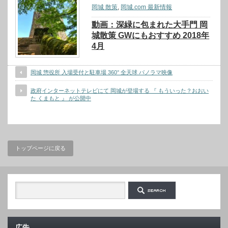
岡城 散策
,
岡城.com 最新情報
動画：深緑に包まれた大手門 岡
城散策 GWにもおすすめ 2018年
4月
岡城 惣役所 入場受付と駐車場 360° 全天球 パノラマ映像
政府インターネットテレビにて 岡城が登場する 『 もういった？おおい
た くまもと 』 が公開中
トップページに戻る
広告