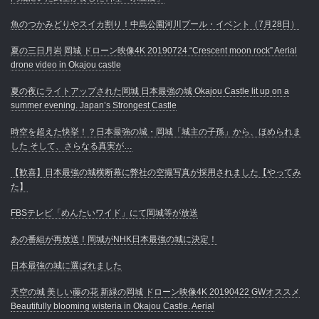
魚のつかみどりやスイカ割り！中島公園河川プール・イベント（7月28日）
夏の三日月岩 岡城 ドローン映像4K 20190724 “Crescent moon rock” Aerial
drone video in Okajou castle
夏の夜にライトアップされた岡城 日本最強の城 Okajou Castle lit up on a
summer evening. Japan’s Strongest Castle
時空を超えた快挙！？日本最強の城・岡城「城主の子孫」から、ほめられま
した そして、さらなる真実が…
【歓喜】日本最強の城横断幕に弊社の空撮写真が採用されました【やってみ
た】
FBSテレビ「めんたいワイド」にて岡城等が放送
あの番組が再放送！岡城がNHK日本最強の城に決定！
日本最強の城に選ばれました
天空の城 美しい藤の花 新緑の岡城 ドローン映像4K 20190422 GWオススメ
Beautifully blooming wisteria in Okajou Castle. Aerial