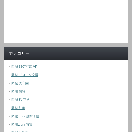
カテゴリー
岡城 360°写真-VR
岡城 ドローン空撮
岡城 天守閣
岡城 散策
岡城 桜 花見
岡城 紅葉
岡城.com 最新情報
岡城.com 特集