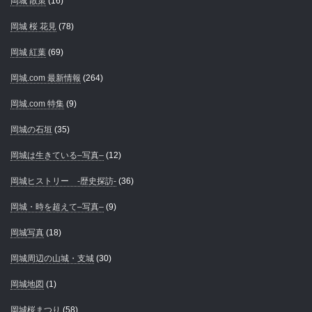
岡城 散策
(16)
岡城 桜 花見
(78)
岡城 紅葉
(69)
岡城.com 最新情報
(264)
岡城.com 特集
(9)
岡城の石垣
(35)
岡城は生きている–写真–
(12)
岡城ヒストリー -歴史探訪-
(36)
岡城・時を超えて–写真–
(9)
岡城写真
(18)
岡城周辺の山城・支城
(30)
岡城地図
(1)
岡城桜まつり
(58)