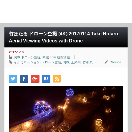
竹ほたる ドローン空撮 (4K) 20170114 Take Hotaru,
Aerial Viewing Videos with Drone
2017-1-16
岡城 ドローン空撮
,
岡城.com 最新情報
イルミネーション
,
ドローン空撮
,
岡城
,
玉来川
,
竹ホタル
Otemon