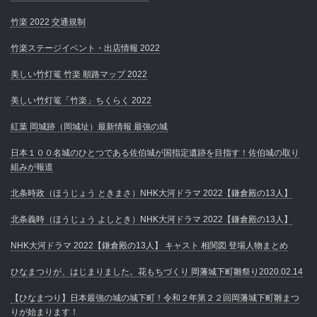
竹楽 2022 交通規制
竹楽ステージイベント・出店情報 2022
美しい竹灯篭 竹楽 順路マップ 2022
美しい竹灯篭「竹楽」ちくらく 2022
紅葉 岡城跡（岡城址）最新情報 最強の城
日本１００名城のひとつである佐伯城が国指定遺跡を目指す！佐伯城の取り
組みが報道
北条時政（ほうじょう ときまさ）NHK大河ドラマ 2022【鎌倉殿の13人】
北条義時（ほうじょう よしとき）NHK大河ドラマ 2022【鎌倉殿の13人】
NHK大河ドラマ 2022【鎌倉殿の13人】 キャスト 相関図 登場人物まとめ
ひなまつりが、はじまりました。花もちづくり 岡藩城下町雛祭り2020.02.14
【ひなまつり】日本最強の城の城下町！令和２年第２２回岡藩城下町雛まつ
りが始まります！