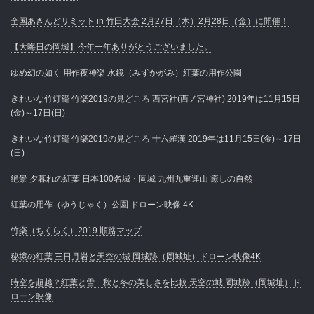
全国あきんどサミット in 竹田大会 2月27日（木）2月28日（金）に開催！
【大晦日の岡城】今年一年ありがとうございました。
ゆめ幻の如く 用作夜神楽 水鏡（みずかがみ）紅葉の用作公園
きれいな竹灯籠 竹楽2019の見どころ 西宮社(西ノ宮神社) 2019年は11月15日
(金)～17日(日)
きれいな竹灯籠 竹楽2019の見どころ 十六羅漢 2019年は11月15日(金)～17日
(日)
絶景 夕暮れの紅葉 日本100名城・岡城 九州九重連山 癒しの自然
紅葉の用作（ゆうじゃく）公園 ドローン映像 4K
竹楽（ちくらく）2019 順路マップ
秘境の紅葉 三日月岩と天空の城 岡城跡（岡城址）ドローン映像4K
時空を超越？紅葉と雪 秋と冬の美しさを比較 天空の城 岡城跡（岡城址）ド
ローン映像