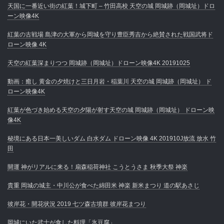
天国に一番近い街の紅葉！城下町 – 竹田高校 天空の城 岡城跡（岡城址）ドロ
ーン映像4K
紅葉の古戦場 島津の大軍から岡城を守り豊臣秀吉から絶賛された戦国武将ド
ローン映像 4K
天空の紅葉深まりつつ 岡城跡（岡城址）ドローン映像4K 20191025
動画：癒し 黄金の夕焼けと三日月岩・稲葉川 天空の城 岡城跡（岡城址） ド
ローン映像4K
紅葉が色づき始める天空の夕陽が射す天空の城 岡城跡（岡城址） ドローン映
像4K
秘境にある日本一美しいダム 白水ダム ドローン映像 4K 201910J放流 放水 竹
田
開運 神がリアルに来る！扇森稲荷神社 こうとうさま 秋季大祭 神楽
貴重 岡城の城主・中川公が食べた綿田米 神楽 新米まつり 道の駅あさじ
彼岸花・開花状況 2019 七ツ森古墳群 彼岸花まつり
岡城にいた武士が食した料理「氷豆腐」