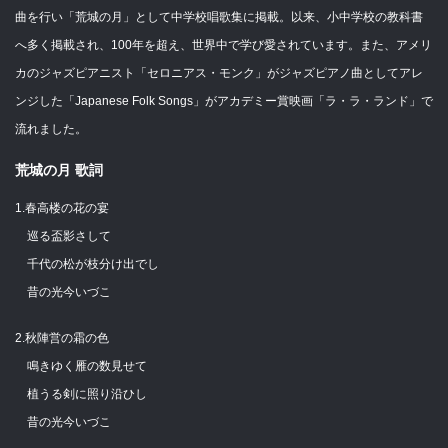
曲を行い「荒城の月」として中学校唱歌集に掲載。以来、小中学校の教科書
へ多く掲載され、100年を超え、世界中で学び愛されています。また、アメリ
カのジャズピアニスト「セロニアス・モンク」がジャズピアノ曲としてアレ
ンジした「Japanese Folk Songs」がアカデミー賞映画「ラ・ラ・ランド」で
流れました。
荒城の月 歌詞
1.春高楼の花の宴
巡る盃影さして
千代の松が枝分け出でし
昔の光今いづこ
2.秋陣営の霜の色
鳴きゆく雁の数見せて
植うる剣に照り沿ひし
昔の光今いづこ