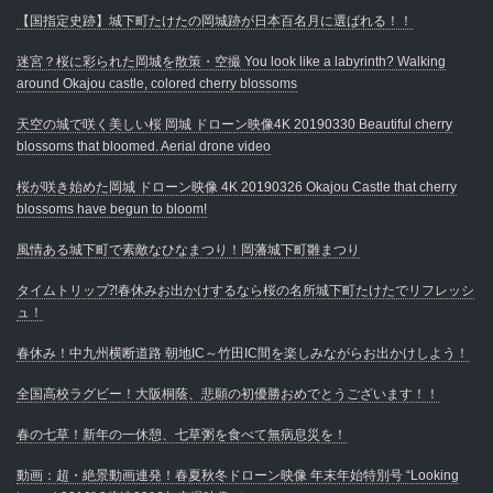
【国指定史跡】城下町たけたの岡城跡が日本百名月に選ばれる！！
迷宮？桜に彩られた岡城を散策・空撮 You look like a labyrinth? Walking
around Okajou castle, colored cherry blossoms
天空の城で咲く美しい桜 岡城 ドローン映像4K 20190330 Beautiful cherry
blossoms that bloomed. Aerial drone video
桜が咲き始めた岡城 ドローン映像 4K 20190326 Okajou Castle that cherry
blossoms have begun to bloom!
風情ある城下町で素敵なひなまつり！岡藩城下町雛まつり
タイムトリップ⁈春休みお出かけするなら桜の名所城下町たけたでリフレッシ
ュ！
春休み！中九州横断道路 朝地IC～竹田IC間を楽しみながらお出かけしよう！
全国高校ラグビー！大阪桐蔭、悲願の初優勝おめでとうございます！！
春の七草！新年の一休憩、七草粥を食べて無病息災を！
動画：超・絶景動画連発！春夏秋冬ドローン映像 年末年始特別号 “Looking