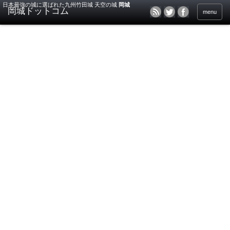
日本最強の城に選ばれた九州竹田城 天空の城
岡城
menu