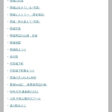
岡城の石垣
岡城は生きている–写真–
岡城ヒストリー -歴史探訪-
岡城・時を超えて–写真–
岡城写真
岡城周辺の山城・支城
岡城地図
岡城桜まつり
未分類
竹田城下町
竹田城下町雛まつり
荒城の月 LA LA LAND
豊後food記 -奥豊後周辺の食-
NHK大河 鎌倉殿の13人
入田 中島公園河川プール
道の駅あさじ