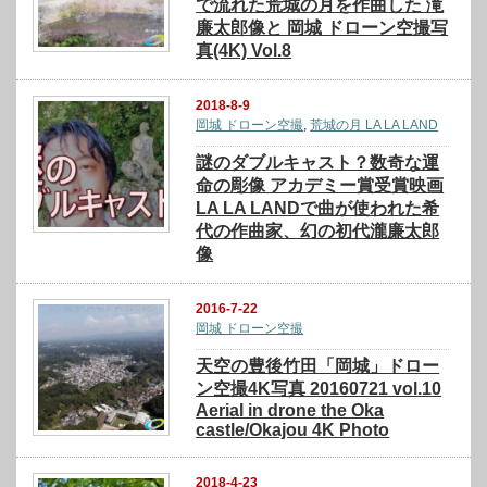
で流れた荒城の月を作曲した 滝
廉太郎像と 岡城 ドローン空撮写
真(4K) Vol.8
2018-8-9
岡城 ドローン空撮
,
荒城の月 LA LA LAND
謎のダブルキャスト？数奇な運
命の彫像 アカデミー賞受賞映画
LA LA LANDで曲が使われた希
代の作曲家、幻の初代瀧廉太郎
像
2016-7-22
岡城 ドローン空撮
天空の豊後竹田「岡城」ドロー
ン空撮4K写真 20160721 vol.10
Aerial in drone the Oka
castle/Okajou 4K Photo
2018-4-23