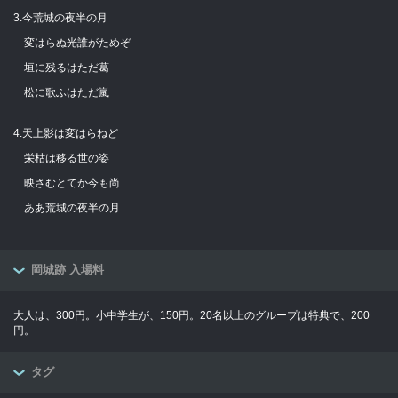
3.今荒城の夜半の月
変はらぬ光誰がためぞ
垣に残るはただ葛
松に歌ふはただ嵐
4.天上影は変はらねど
栄枯は移る世の姿
映さむとてか今も尚
ああ荒城の夜半の月
岡城跡 入場料
大人は、300円。小中学生が、150円。20名以上のグループは特典で、200
円。
タグ