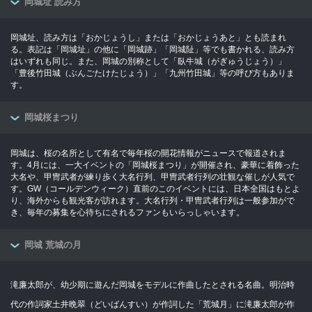
岡城址 読み方
岡城址、読み方は「おかじょうし」または「おかじょうあと」とも読まれ
る。表記は「岡城址」の他に「岡城跡」「岡城阯」等でも書かれる、読み方
はいずれも同じ。また、岡城の別称として「臥牛城（がぎゅうじょう）」
「豊後竹田城（ぶんごたけたじょう）」「九州竹田城」等の呼び方もありま
す。
岡城桜まつり
岡城は、桜の名所として有名で毎年桜の開花情報がニュースで報道されま
す。4月には、一大イベントの「岡城桜まつり」が開催され、豪華に着飾った
大名や、甲冑武者が練り歩く大名行列、甲冑武者行列の壮観な催しが人気で
す。GW（コールデンウィーク）直前のこのイベントには、日本全国はもとよ
り、海外からも観光客が訪れます。大名行列・甲冑武者行列は一般参加がで
き、毎年の募集を心待ちにされるファンもいらっしゃいます。
岡城 荒城の月
滝廉太郎が、幼少期に遊んだ岡城をモデルに作曲したとされる名曲。明治時
代の作詞家土井晩翠（どいばんすい）が作詞した「荒城月」に滝廉太郎が作