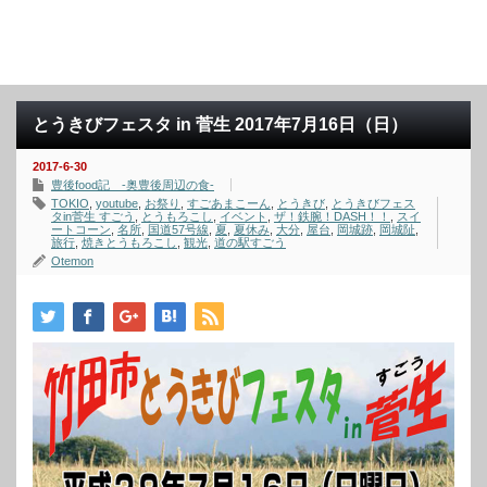
とうきびフェスタ in 菅生 2017年7月16日（日）
2017-6-30
豊後food記 -奥豊後周辺の食-
TOKIO
,
youtube
,
お祭り
,
すごあまこーん
,
とうきび
,
とうきびフェス
タin菅生 すごう
,
とうもろこし
,
イベント
,
ザ！鉄腕！DASH！！
,
スイ
ートコーン
,
名所
,
国道57号線
,
夏
,
夏休み
,
大分
,
屋台
,
岡城跡
,
岡城阯
,
旅行
,
焼きとうもろこし
,
観光
,
道の駅すごう
Otemon