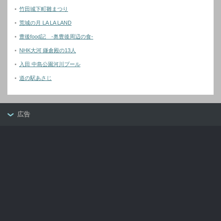
竹田城下町雛まつり
荒城の月 LA LA LAND
豊後food記 -奥豊後周辺の食-
NHK大河 鎌倉殿の13人
入田 中島公園河川プール
道の駅あさじ
広告