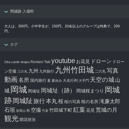
岡城跡 入場料
大人は、300円。小中学生が、150円。20名以上のグループは特典で、200
円。
タグ
youtube
ドローン
お花見
ドロー
Rentaro Taki
Oka castle
okajou
九州竹田城
写真
九州
ン空撮
九州旅行
二の丸
三の丸
動画
天空の城
名所
山
国内旅行
大名行列
夏
夏休み
大手門
岡城
岡城
岡城址（跡）
城
岡城桜まつり
岡城址
跡
岡城阯
旅行
本丸
滝廉太郎
桜
桜の写真
桜の名所
紅葉
石垣
空撮
荒城の月
竹田城下町
花見
秋
祖母山
竹楽
観光
開花状況