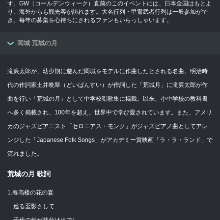
す。GW（コールデンウィーク）直前のこのイベントには、日本全国はもとよ
り、海外からも観光客が訪れます。大名行列・甲冑武者行列は一般参加がで
き、毎年の募集を心待ちにされるファンもいらっしゃいます。
岡城 荒城の月
滝廉太郎が、幼少期に遊んだ岡城をモデルに作曲したとされる名曲。明治時
代の作詞家土井晩翠（どいばんすい）が作詞した「荒城月」に滝廉太郎が作
曲を行い「荒城の月」として中学校唱歌集に掲載。以来、小中学校の教科書
へ多く掲載され、100年を超え、世界中で学び愛されています。また、アメリ
カのジャズピアニスト「セロニアス・モンク」がジャズピアノ曲としてアレ
ンジした「Japanese Folk Songs」がアカデミー賞映画「ラ・ラ・ランド」で
流れました。
荒城の月 歌詞
1.春高楼の花の宴
巡る盃影さして
千代の松が枝分け出でし