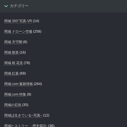
カテゴリー
岡城 360°写真-VR
(14)
岡城 ドローン空撮
(258)
岡城 天守閣
(8)
岡城 散策
(16)
岡城 桜 花見
(78)
岡城 紅葉
(69)
岡城.com 最新情報
(264)
岡城.com 特集
(9)
岡城の石垣
(35)
岡城は生きている–写真–
(12)
岡城ヒストリー -歴史探訪-
(36)