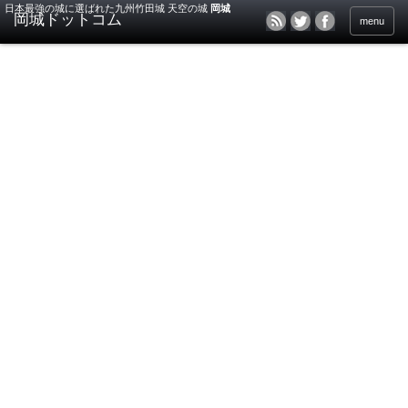
日本最強の城に選ばれた九州竹田城 天空の城
岡城
menu