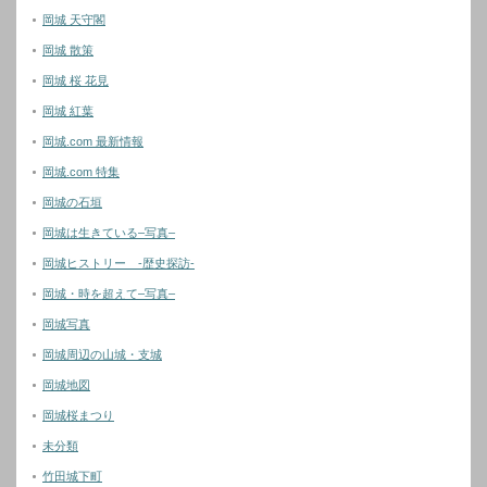
岡城 天守閣
岡城 散策
岡城 桜 花見
岡城 紅葉
岡城.com 最新情報
岡城.com 特集
岡城の石垣
岡城は生きている–写真–
岡城ヒストリー -歴史探訪-
岡城・時を超えて–写真–
岡城写真
岡城周辺の山城・支城
岡城地図
岡城桜まつり
未分類
竹田城下町