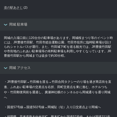
道の駅あさじ
(2)
岡城 駐車場
岡城の入場口前に120台分の駐車場があります。岡城桜まつり等のイベント時
には、JR豊後竹田駅、竹田市総合運動公園、竹田市役所に臨時駐車場が設け
られシャトルバスが運行。また、竹田城下町を巡る観光では、JR豊後竹田駅
や市街地のふれあい駐車場等の有料駐車場も利用しやすくなっています。JR
豊後竹田駅から岡城までは徒歩で約30分程。
岡城 アクセス
・JR豊後竹田駅→竹田橋を渡る→竹田合同タクシーのり場を過ぎ商店街を直
進、ふれあい駐車場の交差点を右折、田町交差点を東に進む、ホテルつち
や・竹田郵便局前を通過し、廣瀬神社横のトンネルから岡城通りを通り岡城
へ
・国道57号線→国道502号線→岡城阯（址）入り口交差点より岡城へ
・福岡県→高速道路大分光吉IC、熊本ICから国道57号線。または国道211号