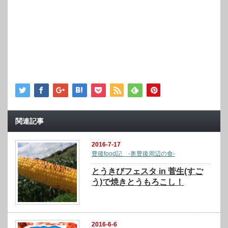
関連記事
2016-7-17
豊後food記 -奥豊後周辺の食-
とうきびフェスタ in 菅生(すご
う)で焼きとうもろこし！
2016-6-6