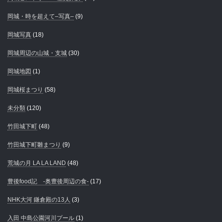
岡城・時を超えて–写真–
(9)
岡城写真
(18)
岡城周辺の山城・支城
(30)
岡城地図
(1)
岡城桜まつり
(58)
未分類
(120)
竹田城下町
(48)
竹田城下町雛まつり
(9)
荒城の月 LA LA LAND
(48)
豊後food記 -奥豊後周辺の食-
(17)
NHK大河 鎌倉殿の13人
(3)
入田 中島公園河川プール
(1)