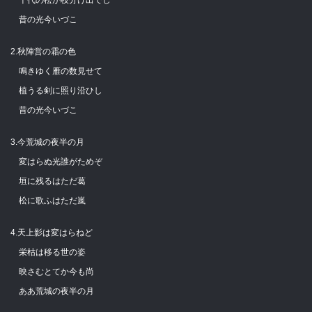
昔の光今いづこ
2.秋陣営の霜の色
鳴きゆく雁の数見せて
植うる剣に照り沿ひし
昔の光今いづこ
3.今荒城の夜半の月
変はらぬ光誰がためぞ
垣に残るはただ葛
松に歌ふはただ嵐
4.天上影は変はらねど
栄枯は移る世の姿
映さむとてか今も尚
ああ荒城の夜半の月