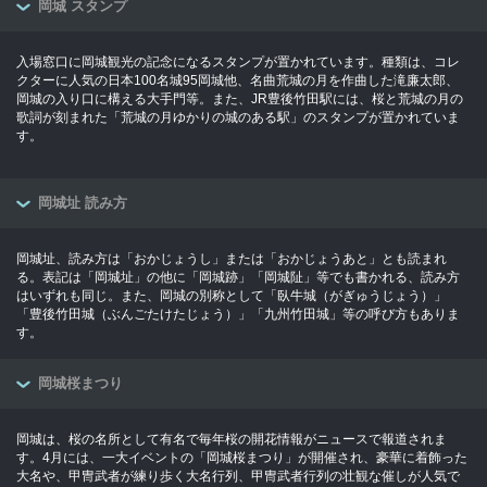
岡城 スタンプ
入場窓口に岡城観光の記念になるスタンプが置かれています。種類は、コレ
クターに人気の日本100名城95岡城他、名曲荒城の月を作曲した滝廉太郎、
岡城の入り口に構える大手門等。また、JR豊後竹田駅には、桜と荒城の月の
歌詞が刻まれた「荒城の月ゆかりの城のある駅」のスタンプが置かれていま
す。
岡城址 読み方
岡城址、読み方は「おかじょうし」または「おかじょうあと」とも読まれ
る。表記は「岡城址」の他に「岡城跡」「岡城阯」等でも書かれる、読み方
はいずれも同じ。また、岡城の別称として「臥牛城（がぎゅうじょう）」
「豊後竹田城（ぶんごたけたじょう）」「九州竹田城」等の呼び方もありま
す。
岡城桜まつり
岡城は、桜の名所として有名で毎年桜の開花情報がニュースで報道されま
す。4月には、一大イベントの「岡城桜まつり」が開催され、豪華に着飾った
大名や、甲冑武者が練り歩く大名行列、甲冑武者行列の壮観な催しが人気で