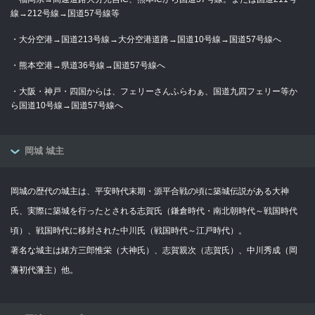
線→212号線→国道57号線等
・大分空港→国道213号線→大分空港道路→国道10号線→国道57号線へ
・熊本空港→県道36号線→国道57号線へ
・大阪・神戸・四国からは、フェリーさんふらわぁ、国道九四フェリー等か
ら国道10号線→国道57号線へ
岡城 城主
岡城の歴代の城主は、平安時代末期・源平合戦の頃に築城伝説がある大神
氏、実際に築城を行ったとされる志賀氏（鎌倉時代・南北朝時代～戦国時代
頃）、戦国時代に移封された中川氏（戦国時代～江戸時代）。
著名な城主は緒方三郎惟栄（大神氏）、志賀親次（志賀氏）、中川秀成（岡
藩初代藩主）他。