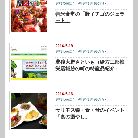
豊後food記 -奥豊後周辺の食-
善米食堂の「野イチゴのジェラ
ート」
2016-5-18
豊後food記 -奥豊後周辺の食-
豊後大野さといも（緒方三郎惟
栄居城跡の町の特産品紹介）
2016-5-16
豊後food記 -奥豊後周辺の食-
サリモス森・食・音のイベント
「食の癒やし」