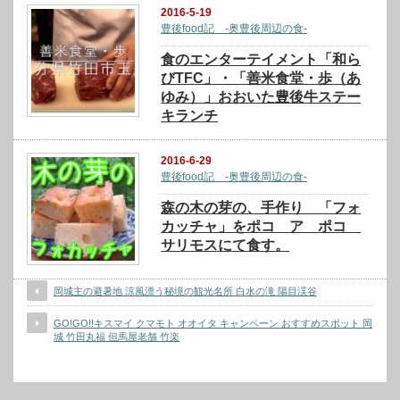
2016-5-19
豊後food記 -奥豊後周辺の食-
食のエンターテイメント「和ら
びTFC」・「善米食堂・歩（あ
ゆみ）」おおいた豊後牛ステー
キランチ
2016-6-29
豊後food記 -奥豊後周辺の食-
森の木の芽の、手作り 「フォ
カッチャ」をポコ ア ポコ
サリモスにて食す。
岡城主の避暑地 涼風漂う秘境の観光名所 白水の滝 陽目渓谷
GO!GO!!キスマイ クマモト オオイタ キャンペーン おすすめスポット 岡
城 竹田丸福 但馬屋老舗 竹楽