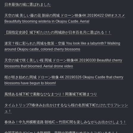
日本最強の城に選ばれました
天空の城 美しい藤の花 新緑の岡城 ドローン映像4K 20190422 GWオススメ
Beautifully blooming wisteria in Okajou Castle. Aerial
【国指定史跡】城下町たけたの岡城跡が日本百名月に選ばれる！！
迷宮？桜に彩られた岡城を散策・空撮 You look like a labyrinth? Walking
around Okajou castle, colored cherry blossoms
天空の城で咲く美しい桜 岡城 ドローン映像4K 20190330 Beautiful cherry
blossoms that bloomed. Aerial drone video
桜が咲き始めた岡城 ドローン映像 4K 20190326 Okajou Castle that cherry
blossoms have begun to bloom!
風情ある城下町で素敵なひなまつり！岡藩城下町雛まつり
タイムトリップ⁈春休みお出かけするなら桜の名所城下町たけたでリフレッシ
ュ！
春休み！中九州横断道路 朝地IC～竹田IC間を楽しみながらお出かけしよう！