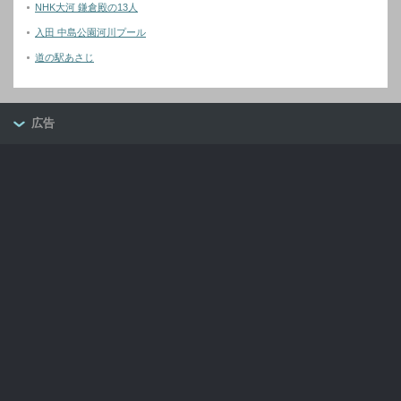
NHK大河 鎌倉殿の13人
入田 中島公園河川プール
道の駅あさじ
広告