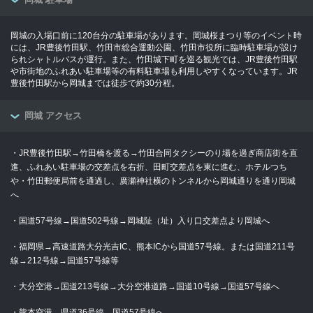
岡城の入場口前に120台分の駐車場があります。岡城桜まつり等のイベント時
には、JR豊後竹田駅、竹田市総合運動公園、竹田市役所に臨時駐車場が設け
られシャトルバスが運行。また、竹田城下町を巡る観光では、JR豊後竹田駅
や市街地のふれあい駐車場等の有料駐車場も利用しやすくなっています。JR
豊後竹田駅から岡城までは徒歩で約30分程。
岡城 アクセス
・JR豊後竹田駅→竹田橋を渡る→竹田合同タクシーのり場を過ぎ商店街を直
進、ふれあい駐車場の交差点を右折、田町交差点を東に進む、ホテルつち
や・竹田郵便局前を通過し、廣瀬神社横のトンネルから岡城通りを通り岡城
へ
・国道57号線→国道502号線→岡城阯（址）入り口交差点より岡城へ
・福岡県→高速道路大分光吉IC、熊本ICから国道57号線。または国道211号
線→212号線→国道57号線等
・大分空港→国道213号線→大分空港道路→国道10号線→国道57号線へ
・熊本空港→県道36号線→国道57号線へ