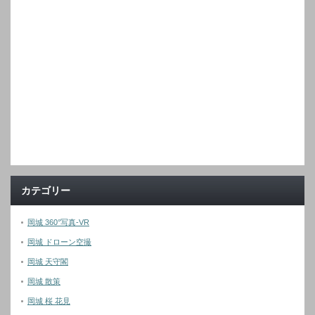
カテゴリー
岡城 360°写真-VR
岡城 ドローン空撮
岡城 天守閣
岡城 散策
岡城 桜 花見