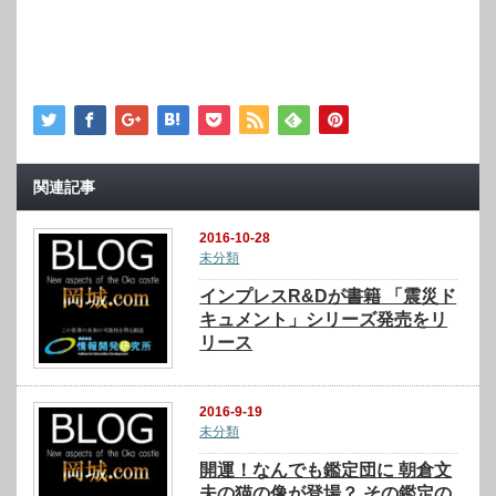
関連記事
2016-10-28
未分類
インプレスR&Dが書籍 「震災ド
キュメント」シリーズ発売をリ
リース
2016-9-19
未分類
開運！なんでも鑑定団に 朝倉文
夫の猫の像が登場？ その鑑定の