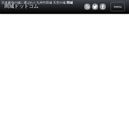
日本最強の城に選ばれた九州竹田城 天空の城
岡城
menu