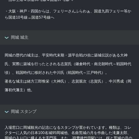
・大阪・神戸・四国からは、フェリーさんふらわぁ、国道九四フェリー等か
ら国道10号線→国道57号線へ
岡城 城主
岡城の歴代の城主は、平安時代末期・源平合戦の頃に築城伝説がある大神
氏、実際に築城を行ったとされる志賀氏（鎌倉時代・南北朝時代～戦国時代
頃）、戦国時代に移封された中川氏（戦国時代～江戸時代）。
著名な城主は緒方三郎惟栄（大神氏）、志賀親次（志賀氏）、中川秀成（岡
藩初代藩主）他。
岡城 スタンプ
入場窓口に岡城観光の記念になるスタンプが置かれています。種類は、コレ
クターに人気の日本100名城95岡城他、名曲荒城の月を作曲した滝廉太郎、
岡城の入り口に構える大手門等。また、JR豊後竹田駅には、桜と荒城の月の