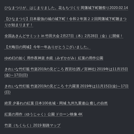
ひなまつりが、はじまりました。花もちづくり 岡藩城下町雛祭り2020.02.14
【ひなまつり】日本最強の城の城下町！令和２年第２２回岡藩城下町雛まつ
りが始まります！
全国あきんどサミット in 竹田大会 2月27日（木）2月28日（金）に開催！
【大晦日の岡城】今年一年ありがとうございました。
ゆめ幻の如く 用作夜神楽 水鏡（みずかがみ）紅葉の用作公園
きれいな竹灯籠 竹楽2019の見どころ 西宮社(西ノ宮神社) 2019年は11月15日
(金)～17日(日)
きれいな竹灯籠 竹楽2019の見どころ 十六羅漢 2019年は11月15日(金)～17日
(日)
絶景 夕暮れの紅葉 日本100名城・岡城 九州九重連山 癒しの自然
紅葉の用作（ゆうじゃく）公園 ドローン映像 4K
竹楽（ちくらく）2019 順路マップ