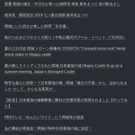
貴重 岡城の城主・中川公が食べた綿田米 神楽 新米まつり 道の駅あさじ
彼岸花・開花状況 2019 七ツ森古墳群 彼岸花まつり
岡城にいた武士が食した料理「氷豆腐」
魚のつかみどりやスイカ割り！中島公園河川プール・イベント（7月28日）
夏の三日月岩 岡城 ドローン映像4K 20190724 “Crescent moon rock” Aerial
drone video in Okajou castle
夏の夜にライトアップされた岡城 日本最強の城 Okajou Castle lit up on a
summer evening. Japan’s Strongest Castle
時空を超えた快挙！？日本最強の城・岡城「城主の子孫」から、ほめられま
した そして、さらなる真実が…
【歓喜】日本最強の城横断幕に弊社の空撮写真が採用されました【やってみ
た】
FBSテレビ「めんたいワイド」にて岡城等が放送
あの番組が再放送！岡城がNHK日本最強の城に決定！