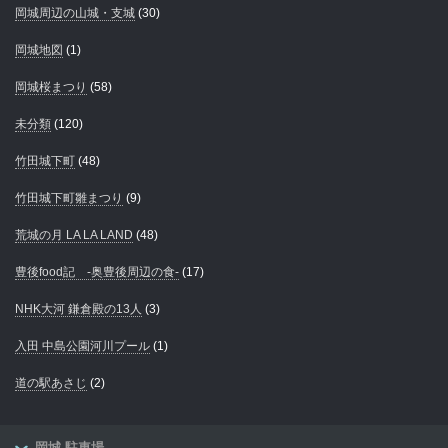
岡城周辺の山城・支城
(30)
岡城地図
(1)
岡城桜まつり
(58)
未分類
(120)
竹田城下町
(48)
竹田城下町雛まつり
(9)
荒城の月 LA LA LAND
(48)
豊後food記 -奥豊後周辺の食-
(17)
NHK大河 鎌倉殿の13人
(3)
入田 中島公園河川プール
(1)
道の駅あさじ
(2)
岡城 駐車場