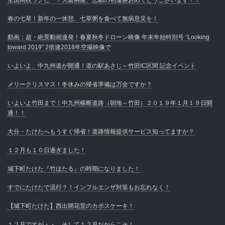
全国高校ラグビー！大阪桐蔭、悲願の初優勝おめでとうございます！！
春の七草！新年の一休憩、七草粥を食べて無病息災を！
動画：超・絶景動画連発！春夏秋冬ドローン映像 年末年始特別号 “Looking
toward 2019” 2倍速2018年空撮映像で
いよいよ、中九州道が開通！道の駅あさじ～竹田IC区間 記念イベント
メリークリスマス！冬休みの帰省準備は万全ですか？
いよいよ竹田まで！中九州横断道路（朝地～竹田）２０１９年１月１９日開
通！！
大分・たけたへもうすぐ帰省！道路情報提供サービス知ってますか？
１２月も１０日過ぎました！
城下町たけた『竹ほたる』の時期になりました！
すでにたけたで流行？！インフルエンザ対策もお忘れなく！
【城下町たけた】西出開花堂のカボスケーキ！
１２月ですが・・、そして１２月だからこそ！