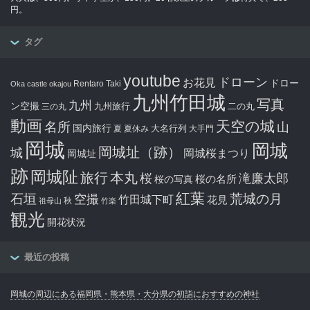
円。
タグ
youtube
ドローン
お花見
ドロー
Rentaro Taki
Oka castle
okajou
九州竹田城
写真
九州
ン空撮
九州旅行
二の丸
三の丸
動画
天空の城
名所
山
国内旅行
大名行列
夏
夏休み
大手門
岡城
岡城
岡城址（跡）
城
岡城桜まつり
岡城址
跡
岡城阯
旅行
本丸
滝廉太郎
桜
桜の写真
桜の名所
紅葉
石垣
空撮
荒城の月
竹田城下町
花見
秋
祖母山
竹楽
観光
開花状況
最近の投稿
岡城の周辺にある福岡県・熊本県・大分県の初詣におすすめの神社