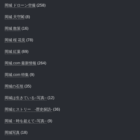
岡城 ドローン空撮
(258)
岡城 天守閣
(8)
岡城 散策
(16)
岡城 桜 花見
(78)
岡城 紅葉
(69)
岡城.com 最新情報
(264)
岡城.com 特集
(9)
岡城の石垣
(35)
岡城は生きている–写真–
(12)
岡城ヒストリー -歴史探訪-
(36)
岡城・時を超えて–写真–
(9)
岡城写真
(18)