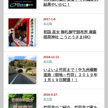
結果やいかに！
2017-1-9
未分類
初詣 巫女 御札御守頒布所 扇森
稲荷神社 こうとうさま(4K)
2018-12-13
未分類
いよいよ竹田まで！中九州横断
道路（朝地～竹田）２０１９年
１月１９日開通！！
2016-5-27
未分類
竹田市のご紹介、竹田市で家を