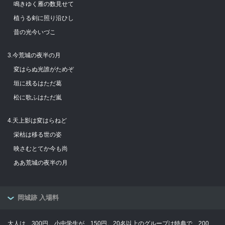
鳴きゆく雁の数見せて
植うる剣に照り沿ひし
昔の光今いづこ
3.今荒城の夜半の月
変はらぬ光誰がためぞ
垣に残るはただ葛
松に歌ふはただ嵐
4.天上影は変はらねど
栄枯は移る世の姿
映さむとてか今も尚
ああ荒城の夜半の月
岡城跡 入場料
大人は、300円。小中学生が、150円。20名以上のグループは特典で、200