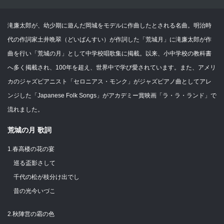
滝廉太郎が、幼少期に遊んだ岡城をモデルに作曲したとされる名曲。明治時
代の作詞家土井晩翠（どいばんすい）が作詞した「荒城月」に滝廉太郎が作
曲を行い「荒城の月」として中学校唱歌集に掲載。以来、小中学校の教科書
へ多く掲載され、100年を超え、世界中で学び愛されています。また、アメリ
カのジャズピアニスト「セロニアス・モンク」がジャズピアノ曲としてアレ
ンジした「Japanese Folk Songs」がアカデミー賞映画「ラ・ラ・ランド」で
流れました。
荒城の月 歌詞
1.春高楼の花の宴
巡る盃影さして
千代の松が枝分け出でし
昔の光今いづこ
2.秋陣営の霜の色