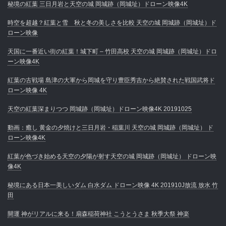
秘境の紅葉 三日月岩と天空の城 岡城跡（岡城址）ドローン映像4K
時空を超越？紅葉と雪 秋と冬の美しさを比較 天空の城 岡城跡（岡城址）ド
ローン映像
天国に一番近い街の紅葉！城下町 – 竹田高校 天空の城 岡城跡（岡城址）ドロ
ーン映像4K
紅葉の古戦場 島津の大軍から岡城を守り豊臣秀吉から絶賛された戦国武将ド
ローン映像 4K
天空の紅葉深まりつつ 岡城跡（岡城址）ドローン映像4K 20191025
動画：癒し 黄金の夕焼けと三日月岩・稲葉川 天空の城 岡城跡（岡城址） ド
ローン映像4K
紅葉が色づき始める天空の夕陽が射す天空の城 岡城跡（岡城址） ドローン映
像4K
秘境にある日本一美しいダム 白水ダム ドローン映像 4K 201910J放流 放水 竹
田
開運 神がリアルに来る！扇森稲荷神社 こうとうさま 秋季大祭 神楽