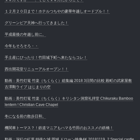
１２月２０日まで！ホテルつちやの豪華年越しオードブル！！
グリーンピア天神へ行ってきました！
平成最後の年越し前に。
今年もそろそろ・・
手土産にぴったり！竹田城下町へ来たならコレ！
西出開花堂リニューアルオープン！！
動画：美竹灯篭 竹楽（ちくらく）総集編 2018 3日間の比較 殿町の武家屋敷
古澤剛ライブ はじまりの空
動画：美竹灯篭 竹楽（ちくらく）キリシタン洞窟礼拝堂 Chikuraku Bamboo
lentern ! Christian Cave Chapel
冬になる前の散歩日和。
機関車トーマス？！鉄道マニアもハマる竹田のおススメの鉄橋！
動画：深紅の紅葉 特殊な城 岡城 ドローン映像4K 20181119_2 Special castle.