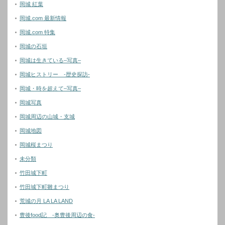
岡城 紅葉
岡城.com 最新情報
岡城.com 特集
岡城の石垣
岡城は生きている–写真–
岡城ヒストリー -歴史探訪-
岡城・時を超えて–写真–
岡城写真
岡城周辺の山城・支城
岡城地図
岡城桜まつり
未分類
竹田城下町
竹田城下町雛まつり
荒城の月 LA LA LAND
豊後food記 -奥豊後周辺の食-