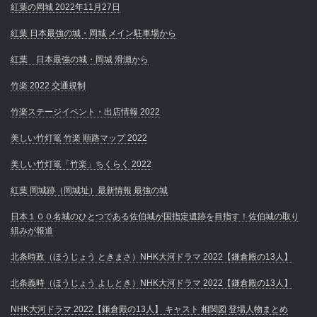
紅葉の岡城 2022年11月27日
紅葉 日本最強の城・岡城 メイン駐車場から
紅葉 日本最強の城・岡城 滑瀬から
竹楽 2022 交通規制
竹楽ステージイベント・出店情報 2022
美しい竹灯篭 竹楽 順路マップ 2022
美しい竹灯篭「竹楽」ちくらく 2022
紅葉 岡城跡（岡城址）最新情報 最強の城
日本１００名城のひとつである佐伯城が国指定遺跡を目指す！佐伯城の取り
組みが報道
北条時政（ほうじょう ときまさ）NHK大河ドラマ 2022【鎌倉殿の13人】
北条義時（ほうじょう よしとき）NHK大河ドラマ 2022【鎌倉殿の13人】
NHK大河ドラマ 2022【鎌倉殿の13人】 キャスト 相関図 登場人物まとめ