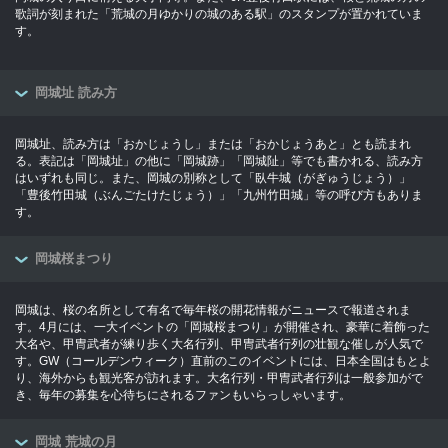
歌詞が刻まれた「荒城の月ゆかりの城のある駅」のスタンプが置かれていま
す。
岡城址 読み方
岡城址、読み方は「おかじょうし」または「おかじょうあと」とも読まれ
る。表記は「岡城址」の他に「岡城跡」「岡城阯」等でも書かれる、読み方
はいずれも同じ。また、岡城の別称として「臥牛城（がぎゅうじょう）」
「豊後竹田城（ぶんごたけたじょう）」「九州竹田城」等の呼び方もありま
す。
岡城桜まつり
岡城は、桜の名所として有名で毎年桜の開花情報がニュースで報道されま
す。4月には、一大イベントの「岡城桜まつり」が開催され、豪華に着飾った
大名や、甲冑武者が練り歩く大名行列、甲冑武者行列の壮観な催しが人気で
す。GW（コールデンウィーク）直前のこのイベントには、日本全国はもとよ
り、海外からも観光客が訪れます。大名行列・甲冑武者行列は一般参加がで
き、毎年の募集を心待ちにされるファンもいらっしゃいます。
岡城 荒城の月