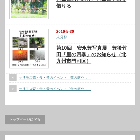
借りる
2016-5-30
未分類
第10回 安永豊写真展 豊後竹
田「里の四季」のお知らせ（北
九州市門司区）
サリモス森・食・音のイベント「森の癒やし」
サリモス森・食・音のイベント「食の癒やし」
トップページに戻る