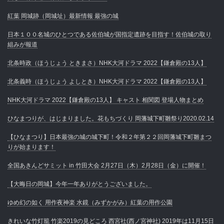
紅葉 岡城跡（岡城址）最新情報 最強の城
日本１００名城のひとつである佐伯城が国指定遺跡を目指す！佐伯城の取り
組みが報道
北条時政（ほうじょう ときまさ）NHK大河ドラマ 2022【鎌倉殿の13人】
北条義時（ほうじょう よしとき）NHK大河ドラマ 2022【鎌倉殿の13人】
NHK大河ドラマ 2022【鎌倉殿の13人】 キャスト 相関図 登場人物まとめ
ひなまつりが、はじまりました。花もちづくり 岡藩城下町雛祭り2020.02.14
【ひなまつり】日本最強の城の城下町！令和２年第２２回岡藩城下町雛まつ
りが始まります！
全国あきんどサミット in 竹田大会 2月27日（木）2月28日（金）に開催！
【大晦日の岡城】今年一年ありがとうございました。
ゆめ幻の如く 用作夜神楽 水鏡（みずかがみ）紅葉の用作公園
きれいな竹灯籠 竹楽2019の見どころ 西宮社(西ノ宮神社) 2019年は11月15日