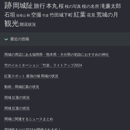
跡
岡城阯
旅行
本丸
滝廉太郎
桜
桜の写真
桜の名所
紅葉
石垣
空撮
荒城の月
竹田城下町
花見
秋
祖母山
竹楽
観光
開花状況
最近の投稿
岡城の周辺にある福岡県・熊本県・大分県の初詣におすすめの神社
竹のイルミネーション「竹楽」ライトアップ2024
紅葉スポット 最強の城 岡城の状況
動画：岡城紅葉の状況
岡城 紅葉の状況
岡城 紅葉の状況
岡城に関連するニュースまとめ
岡城桜まつり2024が開催されます！