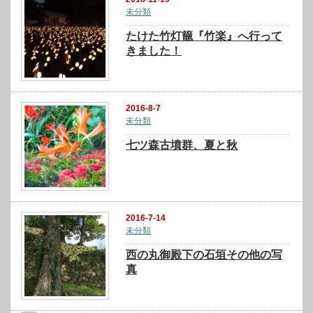
未分類
たけた竹灯籠『竹楽』へ行って
きました！
2016-8-7
未分類
七ツ森古墳群、夏と秋
2016-7-14
未分類
西の丸御殿下の石垣その他の写
真