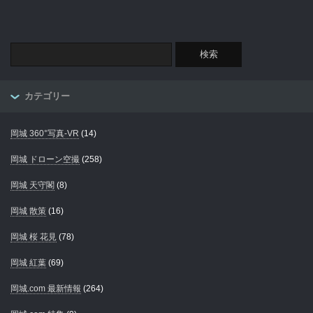
カテゴリー
岡城 360°写真-VR
(14)
岡城 ドローン空撮
(258)
岡城 天守閣
(8)
岡城 散策
(16)
岡城 桜 花見
(78)
岡城 紅葉
(69)
岡城.com 最新情報
(264)