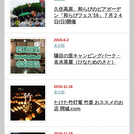
久住高原、和らびのビアガーデ
ン「和らびフェス’16」７月２４
日(日)開催
2016-6-2
未分類
陽目の里キャンピングパーク・
名水茶屋（ひなためのさと）
2016-11-18
未分類
たけた竹灯篭 竹楽 おススメのお
店 岡城.com
2018-11-19