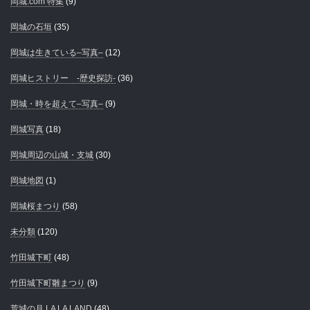
岡城.com 特集
(9)
岡城の石垣
(35)
岡城は生きている–写真–
(12)
岡城ヒストリー -歴史探訪-
(36)
岡城・時を超えて–写真–
(9)
岡城写真
(18)
岡城周辺の山城・支城
(30)
岡城地図
(1)
岡城桜まつり
(58)
未分類
(120)
竹田城下町
(48)
竹田城下町雛まつり
(9)
荒城の月 LA LA LAND
(48)