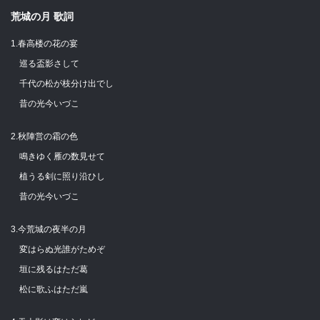
荒城の月 歌詞
1.春高楼の花の宴
巡る盃影さして
千代の松が枝分け出でし
昔の光今いづこ
2.秋陣営の霜の色
鳴きゆく雁の数見せて
植うる剣に照り沿ひし
昔の光今いづこ
3.今荒城の夜半の月
変はらぬ光誰がためぞ
垣に残るはただ葛
松に歌ふはただ嵐