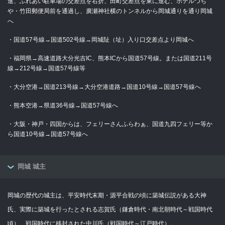
進、ふれあい駐車場の交差点を右折、田町交差点を東に進む、ホテルつち
や・竹田郵便局前を通過し、廣瀬神社横のトンネルから岡城通りを通り岡城
へ
・国道57号線→国道502号線→岡城阯（址）入り口交差点より岡城へ
・福岡県→高速道路大分光吉IC、熊本ICから国道57号線。または国道211号
線→212号線→国道57号線等
・大分空港→国道213号線→大分空港道路→国道10号線→国道57号線へ
・熊本空港→県道36号線→国道57号線へ
・大阪・神戸・四国からは、フェリーさんふらわぁ、国道九四フェリー等か
ら国道10号線→国道57号線へ
岡城 城主
岡城の歴代の城主は、平安時代末期・源平合戦の頃に築城伝説がある大神
氏、実際に築城を行ったとされる志賀氏（鎌倉時代・南北朝時代～戦国時代
頃）、戦国時代に移封された中川氏（戦国時代～江戸時代）。