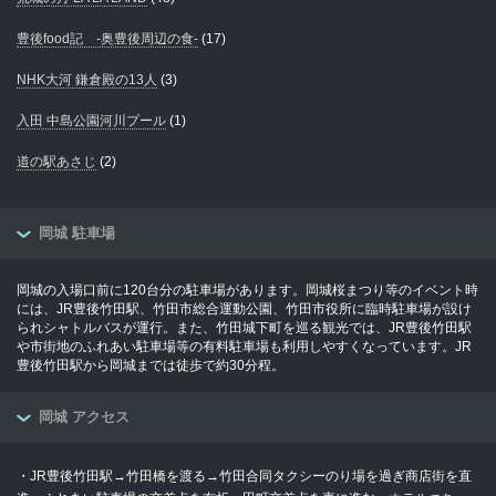
豊後food記 -奥豊後周辺の食-
(17)
NHK大河 鎌倉殿の13人
(3)
入田 中島公園河川プール
(1)
道の駅あさじ
(2)
岡城 駐車場
岡城の入場口前に120台分の駐車場があります。岡城桜まつり等のイベント時
には、JR豊後竹田駅、竹田市総合運動公園、竹田市役所に臨時駐車場が設け
られシャトルバスが運行。また、竹田城下町を巡る観光では、JR豊後竹田駅
や市街地のふれあい駐車場等の有料駐車場も利用しやすくなっています。JR
豊後竹田駅から岡城までは徒歩で約30分程。
岡城 アクセス
・JR豊後竹田駅→竹田橋を渡る→竹田合同タクシーのり場を過ぎ商店街を直