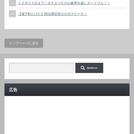
１２月２０日まで！ホテルつちやの豪華年越しオードブル！！
【城下町たけた】西出開花堂のカボスケーキ！
トップページに戻る
広告