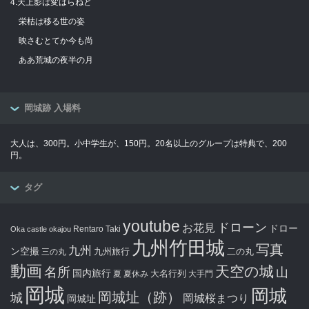
4.天上影は変はらねど
栄枯は移る世の姿
映さむとてか今も尚
ああ荒城の夜半の月
岡城跡 入場料
大人は、300円。小中学生が、150円。20名以上のグループは特典で、200
円。
タグ
youtube
ドローン
お花見
ドロー
Rentaro Taki
Oka castle
okajou
九州竹田城
写真
九州
ン空撮
九州旅行
二の丸
三の丸
動画
天空の城
名所
山
国内旅行
大名行列
夏
夏休み
大手門
岡城
岡城
岡城址（跡）
城
岡城桜まつり
岡城址