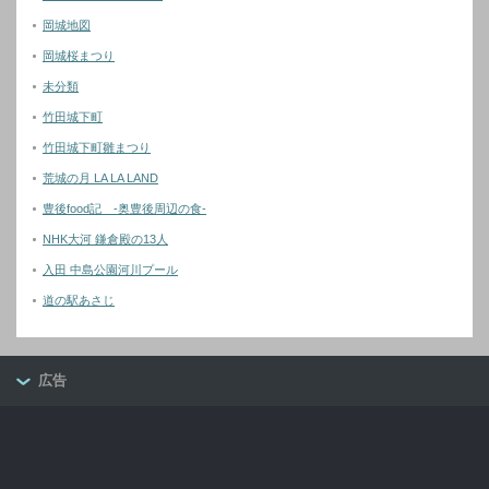
岡城地図
岡城桜まつり
未分類
竹田城下町
竹田城下町雛まつり
荒城の月 LA LA LAND
豊後food記 -奥豊後周辺の食-
NHK大河 鎌倉殿の13人
入田 中島公園河川プール
道の駅あさじ
広告