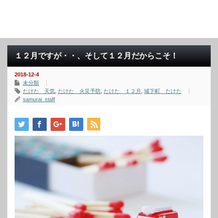
１２月ですが・・、そして１２月だからこそ！
2018-12-4
未分類
たけた 天気
,
たけた 火災予防
,
たけた １２月
,
城下町 たけた
samurai_staff