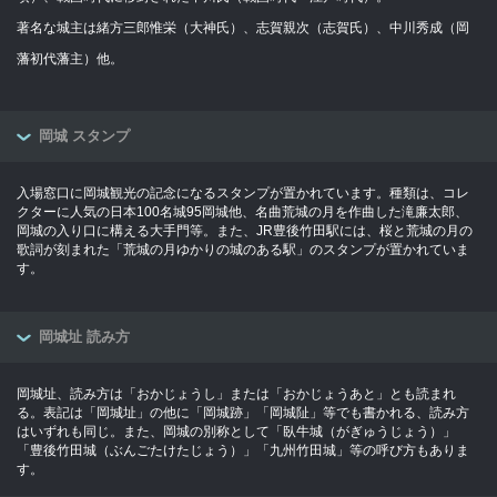
著名な城主は緒方三郎惟栄（大神氏）、志賀親次（志賀氏）、中川秀成（岡
藩初代藩主）他。
岡城 スタンプ
入場窓口に岡城観光の記念になるスタンプが置かれています。種類は、コレ
クターに人気の日本100名城95岡城他、名曲荒城の月を作曲した滝廉太郎、
岡城の入り口に構える大手門等。また、JR豊後竹田駅には、桜と荒城の月の
歌詞が刻まれた「荒城の月ゆかりの城のある駅」のスタンプが置かれていま
す。
岡城址 読み方
岡城址、読み方は「おかじょうし」または「おかじょうあと」とも読まれ
る。表記は「岡城址」の他に「岡城跡」「岡城阯」等でも書かれる、読み方
はいずれも同じ。また、岡城の別称として「臥牛城（がぎゅうじょう）」
「豊後竹田城（ぶんごたけたじょう）」「九州竹田城」等の呼び方もありま
す。