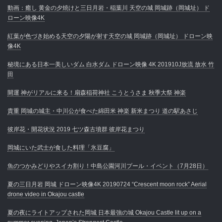
動画：癒し 黄金の夕焼けと三日月岩・稲葉川 天空の城 岡城跡（岡城址） ド
ローン映像4K
紅葉が色づき始める天空の夕陽が射す天空の城 岡城跡（岡城址） ドローン映
像4K
秘境にある日本一美しいダム 白水ダム ドローン映像 4K 201910J放流 放水 竹
田
開運 神がリアルに来る！扇森稲荷神社 こうとうさま 秋季大祭 神楽
貴重 岡城の城主・中川公が食べた綿田米 神楽 新米まつり 道の駅あさじ
彼岸花・開花状況 2019 七ツ森古墳群 彼岸花まつり
岡城にいた武士が食した料理「氷豆腐」
魚のつかみどりやスイカ割り！中島公園河川プール・イベント（7月28日）
夏の三日月岩 岡城 ドローン映像4K 20190724 “Crescent moon rock” Aerial
drone video in Okajou castle
夏の夜にライトアップされた岡城 日本最強の城 Okajou Castle lit up on a