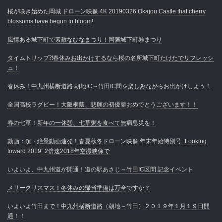
桜が咲き始めた岡城 ドローン映像 4K 20190326 Okajou Castle that cherry
blossoms have begun to bloom!
風情ある城下町で素敵なひなまつり！岡藩城下町雛まつり
タイムトリップ⁈春休みお出かけするなら桜の名所城下町たけたでリフレッシ
ュ！
春休み！中九州横断道路 朝地IC～竹田IC間を楽しみながらお出かけしよう！
全国高校ラグビー！大阪桐蔭、悲願の初優勝おめでとうございます！！
春の七草！新年の一休憩、七草粥を食べて無病息災を！
動画：超・絶景動画連発！春夏秋冬ドローン映像 年末年始特別号 “Looking
toward 2019” 2倍速2018年空撮映像で
いよいよ、中九州道が開通！道の駅あさじ～竹田IC区間 記念イベント
メリークリスマス！冬休みの帰省準備は万全ですか？
いよいよ竹田まで！中九州横断道路（朝地～竹田）２０１９年１月１９日開
通！！