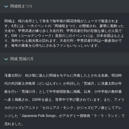
岡城桜まつり
岡城は、桜の名所として有名で毎年桜の開花情報がニュースで報道されま
す。4月には、一大イベントの「岡城桜まつり」が開催され、豪華に着飾った
大名や、甲冑武者が練り歩く大名行列、甲冑武者行列の壮観な催しが人気で
す。GW（コールデンウィーク）直前のこのイベントには、日本全国はもとよ
り、海外からも観光客が訪れます。大名行列・甲冑武者行列は一般参加がで
き、毎年の募集を心待ちにされるファンもいらっしゃいます。
岡城 荒城の月
滝廉太郎が、幼少期に遊んだ岡城をモデルに作曲したとされる名曲。明治時
代の作詞家土井晩翠（どいばんすい）が作詞した「荒城月」に滝廉太郎が作
曲を行い「荒城の月」として中学校唱歌集に掲載。以来、小中学校の教科書
へ多く掲載され、100年を超え、世界中で学び愛されています。また、アメリ
カのジャズピアニスト「セロニアス・モンク」がジャズピアノ曲としてアレ
ンジした「Japanese Folk Songs」がアカデミー賞映画「ラ・ラ・ランド」で
流れました。