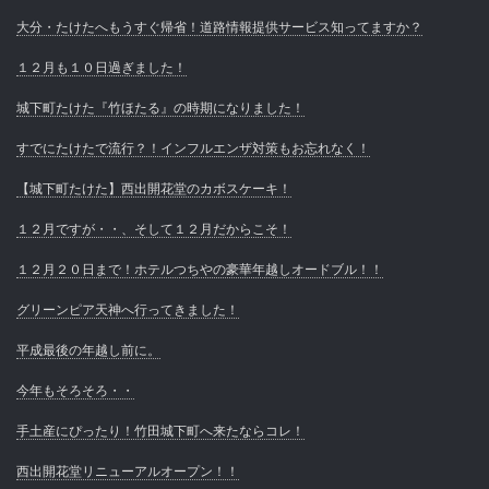
大分・たけたへもうすぐ帰省！道路情報提供サービス知ってますか？
１２月も１０日過ぎました！
城下町たけた『竹ほたる』の時期になりました！
すでにたけたで流行？！インフルエンザ対策もお忘れなく！
【城下町たけた】西出開花堂のカボスケーキ！
１２月ですが・・、そして１２月だからこそ！
１２月２０日まで！ホテルつちやの豪華年越しオードブル！！
グリーンピア天神へ行ってきました！
平成最後の年越し前に。
今年もそろそろ・・
手土産にぴったり！竹田城下町へ来たならコレ！
西出開花堂リニューアルオープン！！