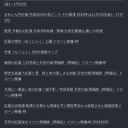
(金)～17日(日)
きれいな竹灯籠 竹楽2019の見どころ 十六羅漢 2019年は11月15日(金)～17日
(日)
絶景 夕暮れの紅葉 日本100名城・岡城 九州九重連山 癒しの自然
紅葉の用作（ゆうじゃく）公園 ドローン映像 4K
竹楽（ちくらく）2019 順路マップ
秘境の紅葉 三日月岩と天空の城 岡城跡（岡城址）ドローン映像4K
時空を超越？紅葉と雪 秋と冬の美しさを比較 天空の城 岡城跡（岡城址）ド
ローン映像
天国に一番近い街の紅葉！城下町 – 竹田高校 天空の城 岡城跡（岡城址）ドロ
ーン映像4K
紅葉の古戦場 島津の大軍から岡城を守り豊臣秀吉から絶賛された戦国武将ド
ローン映像 4K
天空の紅葉深まりつつ 岡城跡（岡城址）ドローン映像4K 20191025