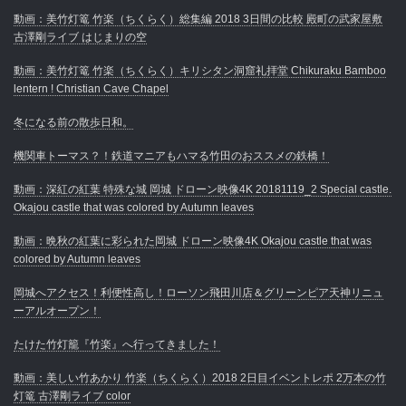
動画：美竹灯篭 竹楽（ちくらく）総集編 2018 3日間の比較 殿町の武家屋敷
古澤剛ライブ はじまりの空
動画：美竹灯篭 竹楽（ちくらく）キリシタン洞窟礼拝堂 Chikuraku Bamboo
lentern ! Christian Cave Chapel
冬になる前の散歩日和。
機関車トーマス？！鉄道マニアもハマる竹田のおススメの鉄橋！
動画：深紅の紅葉 特殊な城 岡城 ドローン映像4K 20181119_2 Special castle.
Okajou castle that was colored by Autumn leaves
動画：晩秋の紅葉に彩られた岡城 ドローン映像4K Okajou castle that was
colored by Autumn leaves
岡城へアクセス！利便性高し！ローソン飛田川店＆グリーンピア天神リニュ
ーアルオープン！
たけた竹灯籠『竹楽』へ行ってきました！
動画：美しい竹あかり 竹楽（ちくらく）2018 2日目イベントレポ 2万本の竹
灯篭 古澤剛ライブ color