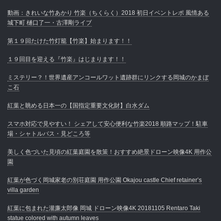
動画：きれいな竹あかり 竹楽（ちくらく）2018 初日イベントレポ 風情ある
城下町 樋口了一・古澤剛ライブ
第１９回たけた竹灯籠【竹楽】始まります！！
１９回目を迎える『竹楽』はじまります！！
ミステリー？！世界遺産アンコールワット遺跡群にリンクする岡城のかまぼ
こ石
紅葉と眺める日本一の【国指定重要文化財】白水ダム
スマホ対応で見やすい！ シェアして安心便利な竹楽2018 順路マップ！駐車
場・シャトルバス・見どころ等
美しく色づいた見頃の紅葉庭園を散策！おすすめ絶景ドローン映像4K 用作公
園
紅葉が色づく岡城家老の別荘庭園 用作公園 Okajou castle Chief retainer’s
villa garden
紅葉に包まれた瀧廉太郎像 岡城 ドローン映像4K 20181105 Rentaro Taki
statue colored with autumn leaves