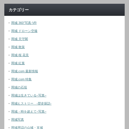
カテゴリー
岡城 360°写真-VR
岡城 ドローン空撮
岡城 天守閣
岡城 散策
岡城 桜 花見
岡城 紅葉
岡城.com 最新情報
岡城.com 特集
岡城の石垣
岡城は生きている–写真–
岡城ヒストリー -歴史探訪-
岡城・時を超えて–写真–
岡城写真
岡城周辺の山城・支城