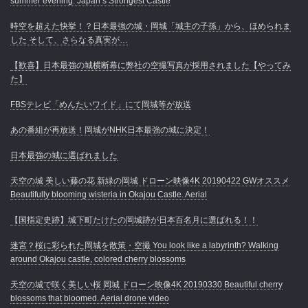
summer evening. Japan’s Strongest Castle
時空を超えた快挙！？日本最強の城・岡城「城主の子孫」から、ほめられま
した そして、さらなる真実が…
【歓喜】日本最強の城横断幕に弊社の空撮写真が採用されました【やってみ
た】
FBSテレビ「めんたいワイド」にて岡城等が放送
あの番組が再放送！岡城がNHK日本最強の城に決定！
日本最強の城に選ばれました
天空の城 美しい藤の花 新緑の岡城 ドローン映像4K 20190422 GWオススメ
Beautifully blooming wisteria in Okajou Castle. Aerial
【国指定史跡】城下町たけたの岡城跡が日本百名月に選ばれる！！
迷宮？桜に彩られた岡城を散策・空撮 You look like a labyrinth? Walking
around Okajou castle, colored cherry blossoms
天空の城で咲く美しい桜 岡城 ドローン映像4K 20190330 Beautiful cherry
blossoms that bloomed. Aerial drone video