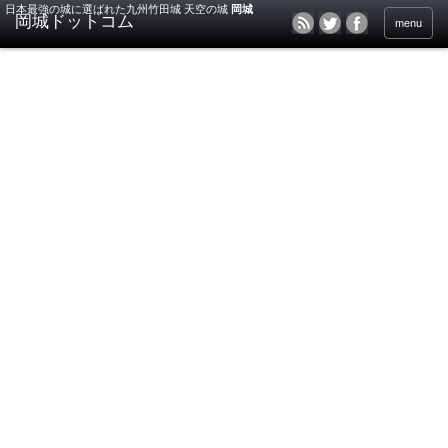
日本最強の城に選ばれた九州竹田城 天空の城
岡城
menu