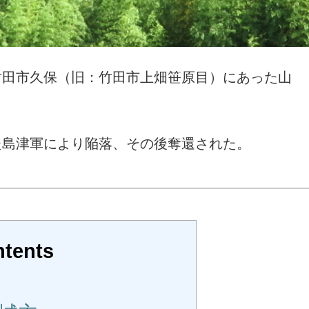
竹田市久保（旧：竹田市上畑笹原目）にあった山
た島津軍により陥落、その後奪還された。
tents