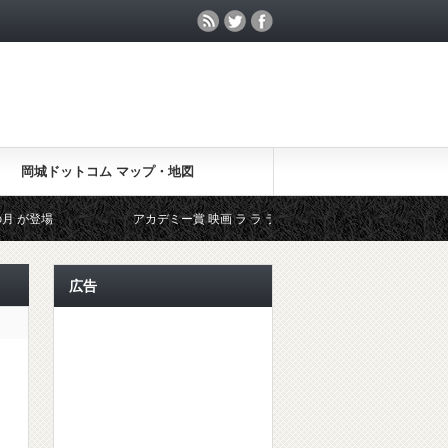
岡城ドットコム マップ・地図
アカデミー賞 映画 ラ ラ ランド ( LA LA LAND ) で 流れる 荒城の月（ Japan
広告