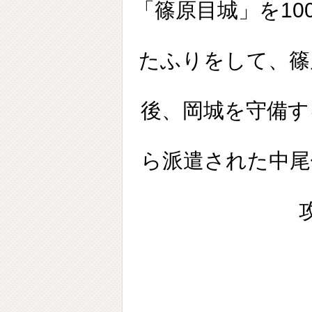
「篠原目城」を1
たふりをして、篠
後、岡城を守備す
ら派遣された中尾