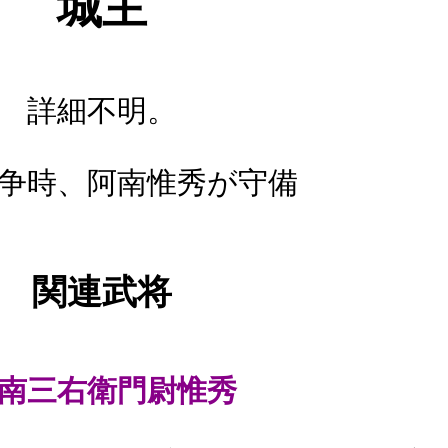
城主
詳細不明。
争時、阿南惟秀が守備
関連武将
南三右衛門尉惟秀