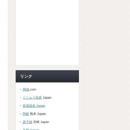
リンク
岡城
.com
くじゅう高原
Japan
長湯温泉 Japan
阿蘇
熊本 Japan
高千穂
宮崎 Japan