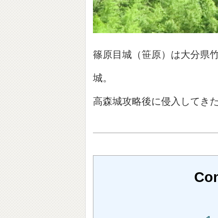
篠原目城（笹原）は大分県
城。
高森城攻略後に侵入してき
Con