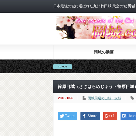
日本最強の城に選ばれた九州竹田城 天空の城
岡城
岡城の動画
アカデミー賞 最多
篠原目城（ささはらめじょう・笹原目城
2016-10-6
岡城周辺の山城・支城
Tweet
Share
+1
Hate