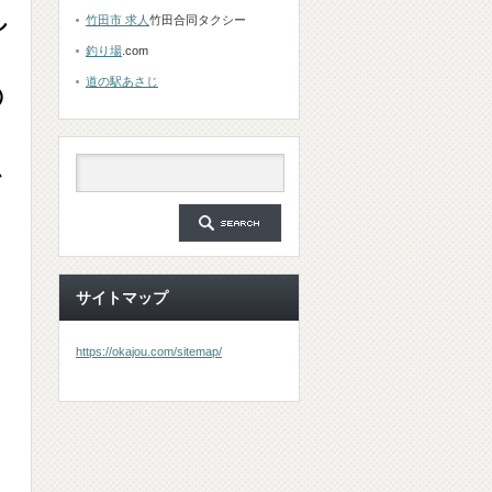
し
竹田市 求人
竹田合同タクシー
釣り場
.com
道の駅あさじ
の
か
を
サイトマップ
https://okajou.com/sitemap/