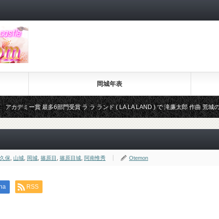
岡城年表
6部門受賞 ラ ラ ランド ( LA LA LAND ) で 滝廉太郎 作曲 荒城の月 が登場
）
久保
,
山城
,
岡城
,
篠原目
,
篠原目城
,
阿南惟秀
Otemon
na
RSS