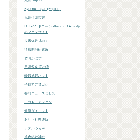
九州 Japan
Kyushu Japan (English)
九州竹田市庭
DJI FAN ドローン Phantom Osmo等
のファンサイト
災害体験 Japan
情報開発研究所
竹田かぼす
長湯温泉 憩の宿
転職就職ネット
子育て共育日記
芸能ニュースまとめ
アウトドアファン
健康ダイエット
おせち料理通販
ホテルつちや
扇森稲荷神社