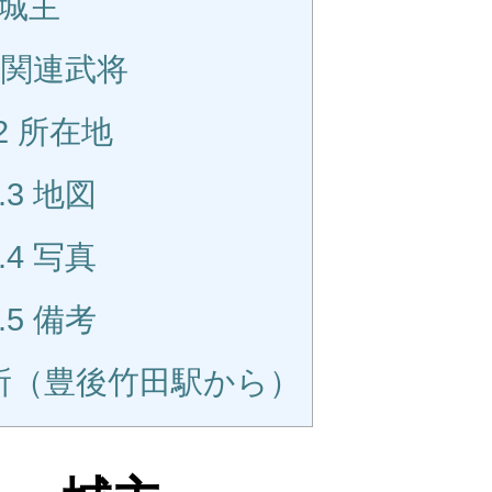
城主
関連武将
2
所在地
.3
地図
.4
写真
.5
備考
所（豊後竹田駅から）