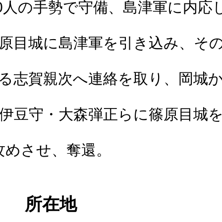
00人の手勢で守備、島津軍に内応
原目城に島津軍を引き込み、そ
る志賀親次へ連絡を取り、岡城
伊豆守・大森弾正らに篠原目城
攻めさせ、奪還。
所在地