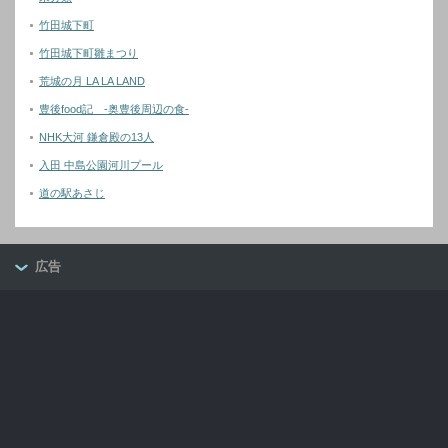
竹田城下町
竹田城下町雛まつり
荒城の月 LA LA LAND
豊後food記 -奥豊後周辺の食-
NHK大河 鎌倉殿の13人
入田 中島公園河川プール
道の駅あさじ
広告