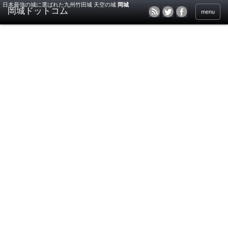
日本最強の城に選ばれた九州竹田城 天空の城
岡城
menu