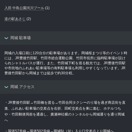
入田 中島公園河川プール
(1)
道の駅あさじ
(2)
岡城 駐車場
岡城の入場口前に120台分の駐車場があります。岡城桜まつり等のイベント時
には、JR豊後竹田駅、竹田市総合運動公園、竹田市役所に臨時駐車場が設け
られシャトルバスが運行。また、竹田城下町を巡る観光では、JR豊後竹田駅
や市街地のふれあい駐車場等の有料駐車場も利用しやすくなっています。JR
豊後竹田駅から岡城までは徒歩で約30分程。
岡城 アクセス
・JR豊後竹田駅→竹田橋を渡る→竹田合同タクシーのり場を過ぎ商店街を直
進、ふれあい駐車場の交差点を右折、田町交差点を東に進む、ホテルつち
や・竹田郵便局前を通過し、廣瀬神社横のトンネルから岡城通りを通り岡城
へ
・国道57号線→国道502号線→岡城阯（址）入り口交差点より岡城へ