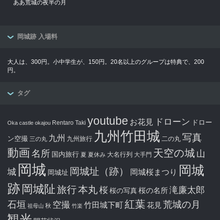
ああ荒城の夜半の月
岡城跡 入場料
大人は、300円。小中学生が、150円。20名以上のグループは特典で、200
円。
タグ
youtube
ドローン
お花見
ドロー
Rentaro Taki
Oka castle
okajou
九州竹田城
写真
九州
ン空撮
九州旅行
二の丸
三の丸
動画
天空の城
名所
山
国内旅行
大名行列
夏
夏休み
大手門
岡城
岡城
岡城址（跡）
城
岡城桜まつり
岡城址
跡
岡城阯
旅行
本丸
滝廉太郎
桜
桜の写真
桜の名所
紅葉
石垣
空撮
荒城の月
竹田城下町
花見
秋
祖母山
竹楽
観光