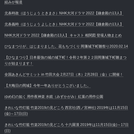
組みが報道
北条時政（ほうじょう ときまさ）NHK大河ドラマ 2022【鎌倉殿の13人】
北条義時（ほうじょう よしとき）NHK大河ドラマ 2022【鎌倉殿の13人】
NHK大河ドラマ 2022【鎌倉殿の13人】 キャスト 相関図 登場人物まとめ
ひなまつりが、はじまりました。花もちづくり 岡藩城下町雛祭り2020.02.14
【ひなまつり】日本最強の城の城下町！令和２年第２２回岡藩城下町雛まつ
りが始まります！
全国あきんどサミット in 竹田大会 2月27日（木）2月28日（金）に開催！
【大晦日の岡城】今年一年ありがとうございました。
ゆめ幻の如く 用作夜神楽 水鏡（みずかがみ）紅葉の用作公園
きれいな竹灯籠 竹楽2019の見どころ 西宮社(西ノ宮神社) 2019年は11月15日
(金)～17日(日)
きれいな竹灯籠 竹楽2019の見どころ 十六羅漢 2019年は11月15日(金)～17日
(日)