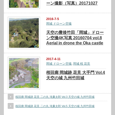
ーン撮影（写真）20171027
2016-7-5
岡城 ドローン空撮
天空の豊後竹田「岡城」ドロー
ン空撮4K写真 20160704 vol.8
Aerial in drone the Oka castle
2017-4-11
岡城 ドローン空撮
,
岡城 桜 花見
桜回廊 岡城跡 花見 大手門 Vol.4
天空の城 九州竹田城
桜回廊 岡城跡 花見 二の丸 滝廉太郎 Vol.3 天空の城 九州竹田城
桜回廊 岡城跡 花見 二の丸 滝廉太郎 Vol.5 天空の城 九州竹田城