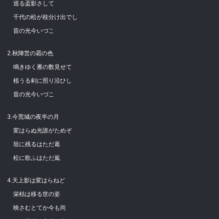
巡る盃影さして
千代の松が枝分け出でし
昔の光今いづこ
2.秋陣営の霜の色
鳴きゆく雁の数見せて
植うる剣に照り沿ひし
昔の光今いづこ
3.今荒城の夜半の月
変はらぬ光誰がためぞ
垣に残るはただ葛
松に歌ふはただ嵐
4.天上影は変はらねど
栄枯は移る世の姿
映さむとてか今も尚