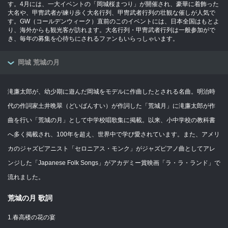
す。4月には、一大イベントの「岡城桜まつり」が開催され、豪華に着飾った
大名や、甲冑武者が練り歩く大名行列、甲冑武者行列の壮観な催しが人気で
す。GW（コールデンウィーク）直前のこのイベントには、日本全国はもとよ
り、海外からも観光客が訪れます。大名行列・甲冑武者行列は一般参加がで
き、毎年の募集を心待ちにされるファンもいらっしゃいます。
岡城 荒城の月
滝廉太郎が、幼少期に遊んだ岡城をモデルに作曲したとされる名曲。明治時
代の作詞家土井晩翠（どいばんすい）が作詞した「荒城月」に滝廉太郎が作
曲を行い「荒城の月」として中学校唱歌集に掲載。以来、小中学校の教科書
へ多く掲載され、100年を超え、世界中で学び愛されています。また、アメリ
カのジャズピアニスト「セロニアス・モンク」がジャズピアノ曲としてアレ
ンジした「Japanese Folk Songs」がアカデミー賞映画「ラ・ラ・ランド」で
流れました。
荒城の月 歌詞
1.春高楼の花の宴