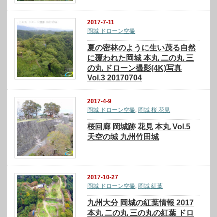
2017-7-11
岡城 ドローン空撮
夏の密林のように生い茂る自然
に覆われた岡城 本丸 二の丸 三
の丸 ドローン撮影(4K)写真
Vol.3 20170704
2017-4-9
岡城 ドローン空撮
,
岡城 桜 花見
桜回廊 岡城跡 花見 本丸 Vol.5
天空の城 九州竹田城
2017-10-27
岡城 ドローン空撮
,
岡城 紅葉
九州大分 岡城の紅葉情報 2017
本丸 二の丸 三の丸の紅葉 ドロ