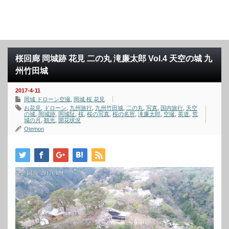
桜回廊 岡城跡 花見 二の丸 滝廉太郎 Vol.4 天空の城 九
州竹田城
2017-4-11
岡城 ドローン空撮
,
岡城 桜 花見
お花見
,
ドローン
,
九州旅行
,
九州竹田城
,
二の丸
,
写真
,
国内旅行
,
天空
の城
,
岡城跡
,
岡城阯
,
桜
,
桜の写真
,
桜の名所
,
滝廉太郎
,
空撮
,
茶道
,
荒
城の月
,
観光
,
開花状況
Otemon