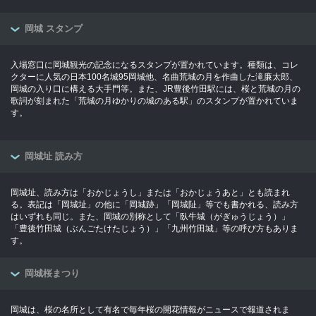
岡城 スタンプ
入場窓口に岡城観光の記念になるスタンプが置かれています。種類は、コレ
クターに人気の日本100名城95岡城他、名曲荒城の月を作曲した滝廉太郎、
岡城の入り口に構える大手門等。また、JR豊後竹田駅には、桜と荒城の月の
歌詞が刻まれた「荒城の月ゆかりの城のある駅」のスタンプが置かれていま
す。
岡城址 読み方
岡城址、読み方は「おかじょうし」または「おかじょうあと」とも読まれ
る。表記は「岡城址」の他に「岡城跡」「岡城阯」等でも書かれる、読み方
はいずれも同じ。また、岡城の別称として「臥牛城（がぎゅうじょう）」
「豊後竹田城（ぶんごたけたじょう）」「九州竹田城」等の呼び方もありま
す。
岡城桜まつり
岡城は、桜の名所として有名で毎年桜の開花情報がニュースで報道されま