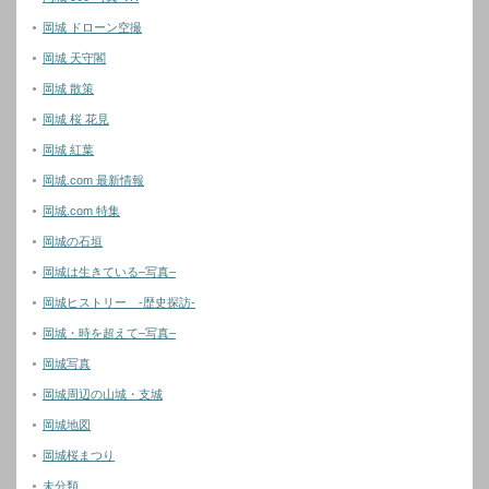
岡城 ドローン空撮
岡城 天守閣
岡城 散策
岡城 桜 花見
岡城 紅葉
岡城.com 最新情報
岡城.com 特集
岡城の石垣
岡城は生きている–写真–
岡城ヒストリー -歴史探訪-
岡城・時を超えて–写真–
岡城写真
岡城周辺の山城・支城
岡城地図
岡城桜まつり
未分類