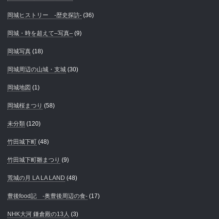
岡城ヒストリー -歴史探訪-
(36)
岡城・時を超えて–写真–
(9)
岡城写真
(18)
岡城周辺の山城・支城
(30)
岡城地図
(1)
岡城桜まつり
(58)
未分類
(120)
竹田城下町
(48)
竹田城下町雛まつり
(9)
荒城の月 LA LA LAND
(48)
豊後food記 -奥豊後周辺の食-
(17)
NHK大河 鎌倉殿の13人
(3)