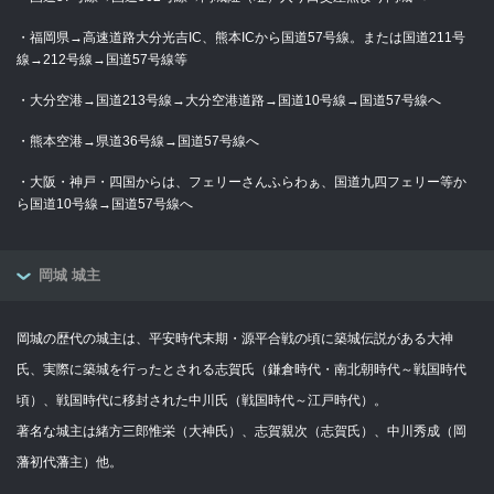
・福岡県→高速道路大分光吉IC、熊本ICから国道57号線。または国道211号
線→212号線→国道57号線等
・大分空港→国道213号線→大分空港道路→国道10号線→国道57号線へ
・熊本空港→県道36号線→国道57号線へ
・大阪・神戸・四国からは、フェリーさんふらわぁ、国道九四フェリー等か
ら国道10号線→国道57号線へ
岡城 城主
岡城の歴代の城主は、平安時代末期・源平合戦の頃に築城伝説がある大神
氏、実際に築城を行ったとされる志賀氏（鎌倉時代・南北朝時代～戦国時代
頃）、戦国時代に移封された中川氏（戦国時代～江戸時代）。
著名な城主は緒方三郎惟栄（大神氏）、志賀親次（志賀氏）、中川秀成（岡
藩初代藩主）他。