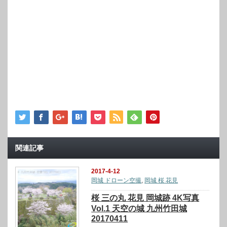
関連記事
2017-4-12
岡城 ドローン空撮
,
岡城 桜 花見
桜 三の丸 花見 岡城跡 4K写真
Vol.1 天空の城 九州竹田城
20170411