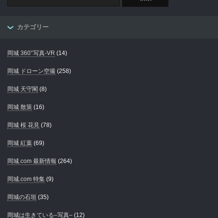
カテゴリー
岡城 360°写真-VR
(14)
岡城 ドローン空撮
(258)
岡城 天守閣
(8)
岡城 散策
(16)
岡城 桜 花見
(78)
岡城 紅葉
(69)
岡城.com 最新情報
(264)
岡城.com 特集
(9)
岡城の石垣
(35)
岡城は生きている–写真–
(12)