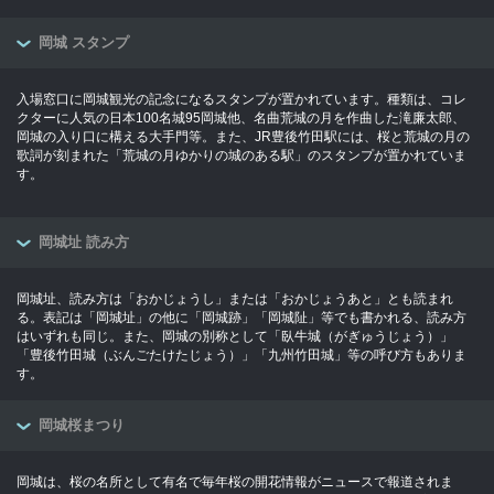
岡城 スタンプ
入場窓口に岡城観光の記念になるスタンプが置かれています。種類は、コレ
クターに人気の日本100名城95岡城他、名曲荒城の月を作曲した滝廉太郎、
岡城の入り口に構える大手門等。また、JR豊後竹田駅には、桜と荒城の月の
歌詞が刻まれた「荒城の月ゆかりの城のある駅」のスタンプが置かれていま
す。
岡城址 読み方
岡城址、読み方は「おかじょうし」または「おかじょうあと」とも読まれ
る。表記は「岡城址」の他に「岡城跡」「岡城阯」等でも書かれる、読み方
はいずれも同じ。また、岡城の別称として「臥牛城（がぎゅうじょう）」
「豊後竹田城（ぶんごたけたじょう）」「九州竹田城」等の呼び方もありま
す。
岡城桜まつり
岡城は、桜の名所として有名で毎年桜の開花情報がニュースで報道されま