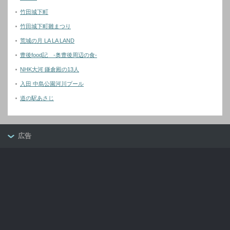
竹田城下町
竹田城下町雛まつり
荒城の月 LA LA LAND
豊後food記 -奥豊後周辺の食-
NHK大河 鎌倉殿の13人
入田 中島公園河川プール
道の駅あさじ
広告