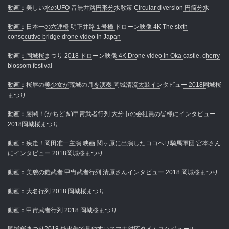
動画：美しい水のUFO 音無井路円形分水散策 Circular diversion 円筒分水
動画：日本一の六連橋 明正井路１号橋 ドローン映像 4K The sixth
consecutive bridge drone video in Japan
動画：岡城桜まつり 2018 ドローン映像 4K Drone video in Oka castle. cherry
blossom festival
動画：桜唇の美少女が荒城の月を演奏 岡城清流太鼓インタビュー 2018岡城桜
まつり
動画：勝鬨！(かちどき)甲冑武者行列 大分市の会社員の皆様にインタビュー
2018岡城桜まつり
動画：疾走！岡田准一主演 映画 関ヶ原に出演したココペリ騎馬軍団 宮本さん
にインタビュー 2018岡城桜まつり
動画：美貌の鎧武者 甲冑武者行列 清原さんインタビュー 2018 岡城桜まつり
動画：大名行列 2018 岡城桜まつり
動画：甲冑武者行列 2018 岡城桜まつり
岡城桜まつり2018 外出先で見やすいスマホ対応タイムスケジュール