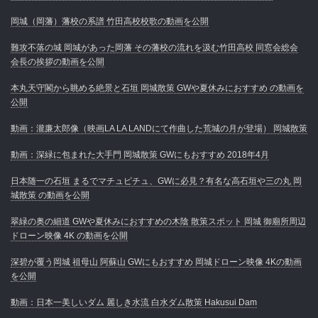
岡城（岡藩）藩校の系譜 竹田高校校歌の動画を公開
難攻不落の城 岡城があった岡藩 その藩校の流れを汲む竹田高校 同窓会総会
会長の挨拶の動画を公開
本丸天守閣から眺める絶景と石垣 岡城散策 GWや夏休みにおすすめ の動画を
公開
動画：瀧廉太郎像（映画LA LA LANDにて作曲した荒城の月が登場） 岡城散策
動画：深緑に包まれた大手門 岡城散策 GWにもおすすめ 2018年4月
日本随一の石垣 まるでマチュピチュ、GWに必見？有名な高石垣や三の丸 岡
城散策 の動画を公開
翠緑の奥の細道 GWや夏休みにおすすめの木陰 散策スポット 岡城 御廟所周辺
ドローン映像 4K の動画を公開
深碧が覆う岡城 祖母山 阿蘇山 GWにもおすすめ 岡城ドローン映像 4Kの動画
を公開
動画：日本一美しいダム 麗しき水流 白水ダム散策 Hakusui Dam