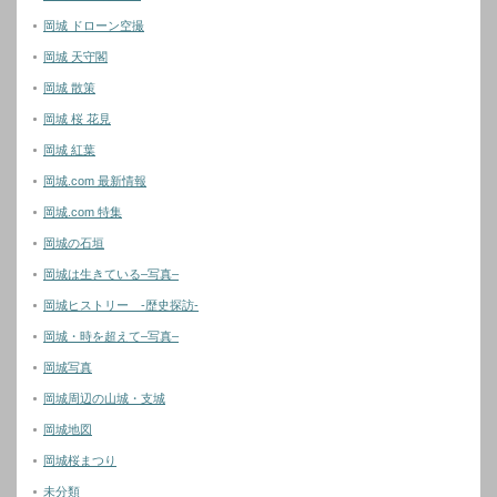
岡城 ドローン空撮
岡城 天守閣
岡城 散策
岡城 桜 花見
岡城 紅葉
岡城.com 最新情報
岡城.com 特集
岡城の石垣
岡城は生きている–写真–
岡城ヒストリー -歴史探訪-
岡城・時を超えて–写真–
岡城写真
岡城周辺の山城・支城
岡城地図
岡城桜まつり
未分類