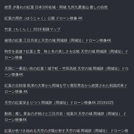
絶景 夕暮れの紅葉 日本100名城・岡城 九州九重連山 癒しの自然
紅葉の用作（ゆうじゃく）公園 ドローン映像 4K
竹楽（ちくらく）2019 順路マップ
秘境の紅葉 三日月岩と天空の城 岡城跡（岡城址）ドローン映像4K
時空を超越？紅葉と雪 秋と冬の美しさを比較 天空の城 岡城跡（岡城址）ド
ローン映像
天国に一番近い街の紅葉！城下町 – 竹田高校 天空の城 岡城跡（岡城址）ドロ
ーン映像4K
紅葉の古戦場 島津の大軍から岡城を守り豊臣秀吉から絶賛された戦国武将ド
ローン映像 4K
天空の紅葉深まりつつ 岡城跡（岡城址）ドローン映像4K 20191025
動画：癒し 黄金の夕焼けと三日月岩・稲葉川 天空の城 岡城跡（岡城址） ド
ローン映像4K
紅葉が色づき始める天空の夕陽が射す天空の城 岡城跡（岡城址） ドローン映