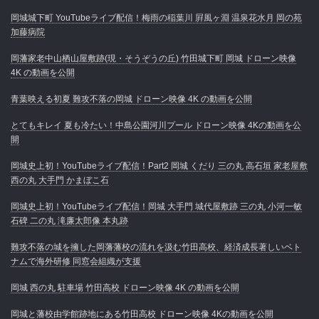
岡城城下町 YouTubeライブ配信！梅雨の稲葉川 屛風ヶ淵 温泉花水月 岡の苑
加藤病院
岡藩家老中山栖山屋敷跡(現・そうぞうの丘) 竹田城下町 岡城 ドローン映像
4K の動画を公開
青葉映える初夏 難攻不落の岡城 ドローン映像 4K の動画を公開
とてもキレイ 夏も冷たい！中島公園河川プール ドローン映像 4Kの動画を公
開
岡城史上初！YouTubeライブ配信！Part2 岡城 くだり 三の丸 高石垣 家老屋敷
西の丸 大手門 かまぼこ石
岡城史上初！YouTubeライブ配信！岡城 大手門 城代屋敷跡 三の丸 小河一敏
石碑 二の丸 滝廉太郎像 本丸跡
難攻不落の城を擁した岡藩藩校の流れを汲む竹田高校、経済成長著しいベト
ナムで海外研修 同窓会組織が支援
岡城 西の丸 駐車場 竹田高校 ドローン映像 4K の動画を公開
岡城と藩校由学館跡地にある竹田高校 ドローン映像 4Kの動画を公開