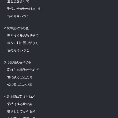
巡る盃影さして
千代の松が枝分け出でし
昔の光今いづこ
2.秋陣営の霜の色
鳴きゆく雁の数見せて
植うる剣に照り沿ひし
昔の光今いづこ
3.今荒城の夜半の月
変はらぬ光誰がためぞ
垣に残るはただ葛
松に歌ふはただ嵐
4.天上影は変はらねど
栄枯は移る世の姿
映さむとてか今も尚