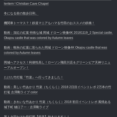
lentern ! Christian Cave Chapel
冬になる前の散歩日和。
機関車トーマス？！鉄道マニアもハマる竹田のおススメの鉄橋！
動画：深紅の紅葉 特殊な城 岡城 ドローン映像4K 20181119_2 Special castle.
Okajou castle that was colored by Autumn leaves
動画：晩秋の紅葉に彩られた岡城 ドローン映像4K Okajou castle that was
colored by Autumn leaves
岡城へアクセス！利便性高し！ローソン飛田川店＆グリーンピア天神リニュ
ーアルオープン！
たけた竹灯籠『竹楽』へ行ってきました！
動画：美しい竹あかり 竹楽（ちくらく）2018 2日目イベントレポ 2万本の竹
灯篭 古澤剛ライブ color
動画：きれいな竹あかり 竹楽（ちくらく）2018 初日イベントレポ 風情ある
城下町 樋口了一・古澤剛ライブ
第１９回たけた竹灯籠【竹楽】始まります！！