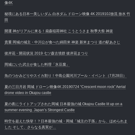
像4K
秘境にある日本一美しいダム 白水ダム ドローン映像 4K 201910J放流 放水 竹
田
開運 神がリアルに来る！扇森稲荷神社 こうとうさま 秋季大祭 神楽
貴重 岡城の城主・中川公が食べた綿田米 神楽 新米まつり 道の駅あさじ
彼岸花・開花状況 2019 七ツ森古墳群 彼岸花まつり
岡城にいた武士が食した料理「氷豆腐」
魚のつかみどりやスイカ割り！中島公園河川プール・イベント（7月28日）
夏の三日月岩 岡城 ドローン映像4K 20190724 “Crescent moon rock” Aerial
drone video in Okajou castle
夏の夜にライトアップされた岡城 日本最強の城 Okajou Castle lit up on a
summer evening. Japan’s Strongest Castle
時空を超えた快挙！？日本最強の城・岡城「城主の子孫」から、ほめられま
した そして、さらなる真実が…