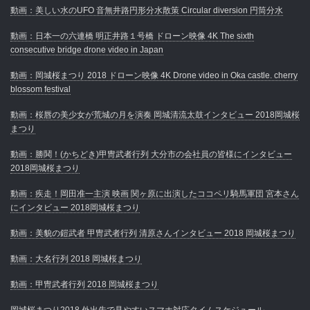
動画：美しい水のUFO 音無井路円形分水散策 Circular diversion 円筒分水
動画：日本一の六連橋 明正井路１号橋 ドローン映像 4K The sixth
consecutive bridge drone video in Japan
動画：岡城桜まつり 2018 ドローン映像 4K Drone video in Oka castle. cherry
blossom festival
動画：桜唇の美少女が荒城の月を演奏 岡城清流太鼓インタビュー 2018岡城桜
まつり
動画：勝鬨！(かちどき)甲冑武者行列 大分市の会社員の皆様にインタビュー
2018岡城桜まつり
動画：疾走！岡田准一主演 映画 関ヶ原に出演したココペリ騎馬軍団 宮本さん
にインタビュー 2018岡城桜まつり
動画：美貌の鎧武者 甲冑武者行列 清原さんインタビュー 2018 岡城桜まつり
動画：大名行列 2018 岡城桜まつり
動画：甲冑武者行列 2018 岡城桜まつり
岡城桜まつり2018 外出先で見やすいスマホ対応タイムスケジュール