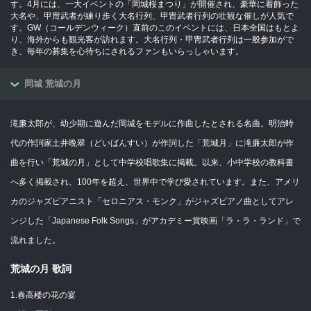
す。4月には、一大イベントの「岡城桜まつり」が開催され、豪華に着飾った
大名や、甲冑武者が練り歩く大名行列、甲冑武者行列の壮観な催しが人気で
す。GW（コールデンウィーク）直前のこのイベントには、日本全国はもとよ
り、海外からも観光客が訪れます。大名行列・甲冑武者行列は一般参加がで
き、毎年の募集を心待ちにされるファンもいらっしゃいます。
岡城 荒城の月
滝廉太郎が、幼少期に遊んだ岡城をモデルに作曲したとされる名曲。明治時
代の作詞家土井晩翠（どいばんすい）が作詞した「荒城月」に滝廉太郎が作
曲を行い「荒城の月」として中学校唱歌集に掲載。以来、小中学校の教科書
へ多く掲載され、100年を超え、世界中で学び愛されています。また、アメリ
カのジャズピアニスト「セロニアス・モンク」がジャズピアノ曲としてアレ
ンジした「Japanese Folk Songs」がアカデミー賞映画「ラ・ラ・ランド」で
流れました。
荒城の月 歌詞
1.春高楼の花の宴