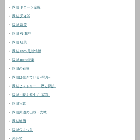
岡城 ドローン空撮
岡城 天守閣
岡城 散策
岡城 桜 花見
岡城 紅葉
岡城.com 最新情報
岡城.com 特集
岡城の石垣
岡城は生きている–写真–
岡城ヒストリー -歴史探訪-
岡城・時を超えて–写真–
岡城写真
岡城周辺の山城・支城
岡城地図
岡城桜まつり
未分類