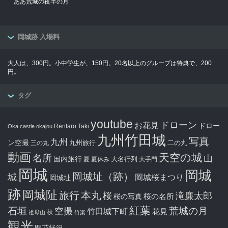
ああ荒城の夜半の月
岡城跡 入場料
大人は、300円。小中学生が、150円。20名以上のグループは特典で、200
円。
タグ
youtube
ドローン
お花見
ドロー
Rentaro Taki
Oka castle
okajou
九州竹田城
写真
九州
ン空撮
九州旅行
二の丸
三の丸
動画
天空の城
名所
山
国内旅行
大名行列
夏
夏休み
大手門
岡城
岡城
岡城址（跡）
城
岡城桜まつり
岡城址
跡
岡城阯
旅行
本丸
滝廉太郎
桜
桜の写真
桜の名所
紅葉
石垣
空撮
荒城の月
竹田城下町
花見
秋
祖母山
竹楽
観光