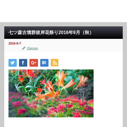
七ツ森古墳群彼岸花祭り2016年9月（秋）
2016-8-7
Otemon