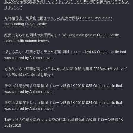
見ごろの時期の紅葉を美しくライトアップ！ 2018年 用作公園もみじまつりラ
イトアップ
名峰祖母山、阿蘇山に囲まれている紅葉の岡城 Beautiful mountains
surrounding Okajou castle
紅葉に彩られた岡城の大手門を歩く Walking main gate of Okajou castle
colored with autumn leaves
深まる美しい紅葉が彩る天空の石垣 岡城 ドローン映像4K Okajou castle that
was colored by Autumn leaves
もう見ごろ？紅葉が美しい日本のお城 関東 京都 九州等 2018年のランキング
で人気の城や穴場の城を紹介！
天空の秋陽が射す紅葉 岡城 ドローン映像4K 20181025 Okajou castle that
was colored by Autumn leaves
天空の紅葉深まりつつ 岡城 ドローン映像4K 20181024 Okajou castle that
was colored by Autumn leaves
動画：秋の色彩を深めつつ 天空の紅葉 岡城 祖母山の稜線 ドローン映像4K
20181018