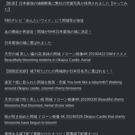
【歓喜】日本最強の城横断幕に弊社の空撮写真が採用されました【やってみ
た】
FBSテレビ「めんたいワイド」にて岡城等が放送
あの番組が再放送！岡城がNHK日本最強の城に決定！
日本最強の城に選ばれました
天空の城 美しい藤の花 新緑の岡城 ドローン映像4K 20190422 GWオススメ
Beautifully blooming wisteria in Okajou Castle. Aerial
【国指定史跡】城下町たけたの岡城跡が日本百名月に選ばれる！！
迷宮？桜に彩られた岡城を散策・空撮 You look like a labyrinth? Walking
around Okajou castle, colored cherry blossoms
天空の城で咲く美しい桜 岡城 ドローン映像4K 20190330 Beautiful cherry
blossoms that bloomed. Aerial drone video
桜が咲き始めた岡城 ドローン映像 4K 20190326 Okajou Castle that cherry
blossoms have begun to bloom!
風情ある城下町で素敵なひなまつり！岡藩城下町雛まつり