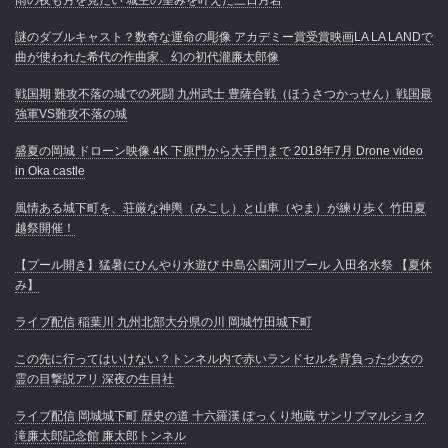
謎のダブルキャスト？数奇な運命の彫像 アカデミー賞受賞映画LA LA LANDで
曲が使われた希代の作曲家、幻の初代瀧廉太郎像
戦国期 難攻不落の城での死闘 九州武士 豊薩合戦（ほうさつかっせん）戦国最
強軍VS難攻不落の城
盛夏の岡城 ドローン映像 4K 下原門から大手門まで 2018年7月 Drone video
in Oka castle
風情ある城下町を、荘厳な神輿（みこし）と山車（やま）が練り歩く 竹田夏
越祭開催！
【プール開き】猛暑にひんやり水遊び 中島公園河川プール 入田名水祭 【夏休
み】
ライブ配信 稲葉川 九州北部大分県の川 岡城竹田城下町
この先に行ってはいけない？トンネル内で赤いランドセルを背負った少女の
霊の目撃説アリ 深夜の生目社
ライブ配信 岡城城下町 歴史の道 十六羅漢 ぽっくり地蔵 サンリブマルショク
滝廉太郎記念館 廉太郎トンネル