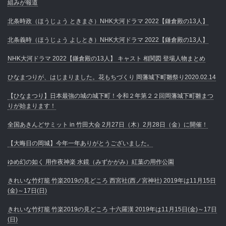
組みが報道
北条時政（ほうじょう ときまさ）NHK大河ドラマ 2022【鎌倉殿の13人】
北条義時（ほうじょう よしとき）NHK大河ドラマ 2022【鎌倉殿の13人】
NHK大河ドラマ 2022【鎌倉殿の13人】 キャスト 相関図 登場人物まとめ
ひなまつりが、はじまりました。花もちづくり 岡藩城下町雛祭り2020.02.14
【ひなまつり】日本最強の城の城下町！令和２年第２２回岡藩城下町雛まつ
りが始まります！
全国あきんどサミット in 竹田大会 2月27日（木）2月28日（金）に開催！
【大晦日の岡城】今年一年ありがとうございました。
ゆめ幻の如く 用作夜神楽 水鏡（みずかがみ）紅葉の用作公園
きれいな竹灯籠 竹楽2019の見どころ 西宮社(西ノ宮神社) 2019年は11月15日
(金)～17日(日)
きれいな竹灯籠 竹楽2019の見どころ 十六羅漢 2019年は11月15日(金)～17日
(日)