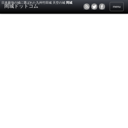
日本最強の城に選ばれた九州竹田城 天空の城
岡城
menu