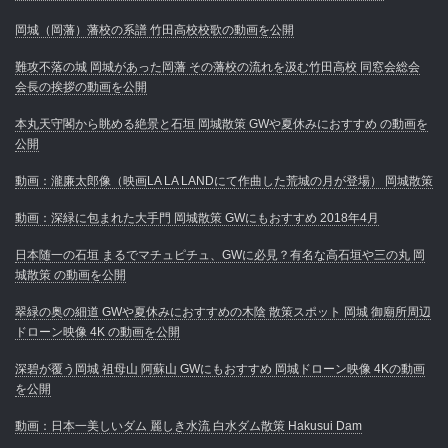
岡城（岡藩）藩校の系譜 竹田高校校歌の動画を公開
難攻不落の城 岡城があった岡藩 その藩校の流れを汲む竹田高校 同窓会総会
会長の挨拶の動画を公開
本丸天守閣から眺める絶景と石垣 岡城散策 GWや夏休みにおすすめ の動画を
公開
動画：瀧廉太郎像（映画LA LA LANDにて作曲した荒城の月が登場） 岡城散策
動画：深緑に包まれた大手門 岡城散策 GWにもおすすめ 2018年4月
日本随一の石垣 まるでマチュピチュ、GWに必見？有名な高石垣や三の丸 岡
城散策 の動画を公開
翠緑の奥の細道 GWや夏休みにおすすめの木陰 散策スポット 岡城 御廟所周辺
ドローン映像 4K の動画を公開
深碧が覆う岡城 祖母山 阿蘇山 GWにもおすすめ 岡城ドローン映像 4Kの動画
を公開
動画：日本一美しいダム 麗しき水流 白水ダム散策 Hakusui Dam