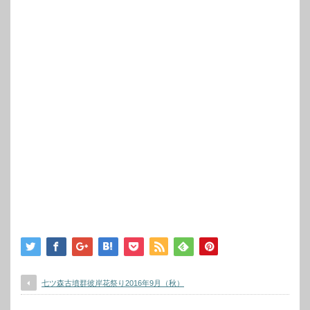
七ツ森古墳群彼岸花祭り2016年9月（秋）