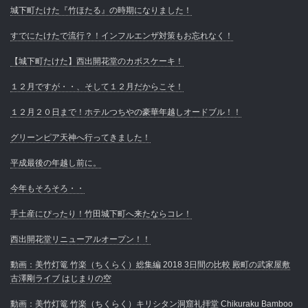
城下町たけた『竹ほたる』の時期になりました！
すでにたけたで流行？！インフルエンザ対策もお忘れなく！
【城下町たけた】西出開花堂のカボスケーキ！
１２月ですが・・、そして１２月だからこそ！
１２月２０日まで！ホテルつちやの豪華年越しオードブル！！
グリーンピア天神へ行ってきました！
平成最後の年越し前に。
今年もそろそろ・・
手土産にぴったり！竹田城下町へ来たならコレ！
西出開花堂リニューアルオープン！！
動画：美竹灯篭 竹楽（ちくらく）総集編 2018 3日間の比較 殿町の武家屋敷
古澤剛ライブ はじまりの空
動画：美竹灯篭 竹楽（ちくらく）キリシタン洞窟礼拝堂 Chikuraku Bamboo