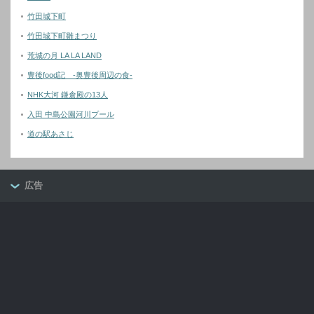
竹田城下町
竹田城下町雛まつり
荒城の月 LA LA LAND
豊後food記 -奥豊後周辺の食-
NHK大河 鎌倉殿の13人
入田 中島公園河川プール
道の駅あさじ
広告