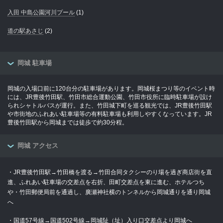
入田 中島公園河川プール
(1)
道の駅あさじ
(2)
岡城 駐車場
岡城の入場口前に120台分の駐車場があります。岡城桜まつり等のイベント時
には、JR豊後竹田駅、竹田市総合運動公園、竹田市役所に臨時駐車場が設け
られシャトルバスが運行。また、竹田城下町を巡る観光では、JR豊後竹田駅
や市街地のふれあい駐車場等の有料駐車場も利用しやすくなっています。JR
豊後竹田駅から岡城までは徒歩で約30分程。
岡城 アクセス
・JR豊後竹田駅→竹田橋を渡る→竹田合同タクシーのり場を過ぎ商店街を直
進、ふれあい駐車場の交差点を右折、田町交差点を東に進む、ホテルつち
や・竹田郵便局前を通過し、廣瀬神社横のトンネルから岡城通りを通り岡城
へ
・国道57号線→国道502号線→岡城阯（址）入り口交差点より岡城へ