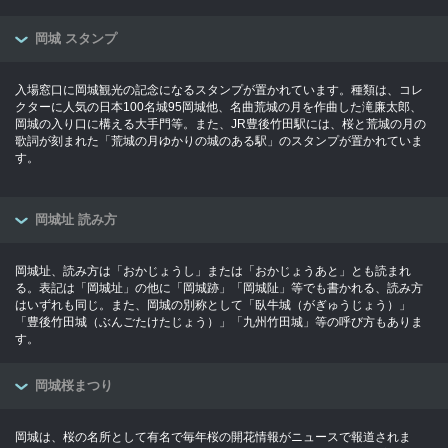
岡城 スタンプ
入場窓口に岡城観光の記念になるスタンプが置かれています。種類は、コレ
クターに人気の日本100名城95岡城他、名曲荒城の月を作曲した滝廉太郎、
岡城の入り口に構える大手門等。また、JR豊後竹田駅には、桜と荒城の月の
歌詞が刻まれた「荒城の月ゆかりの城のある駅」のスタンプが置かれていま
す。
岡城址 読み方
岡城址、読み方は「おかじょうし」または「おかじょうあと」とも読まれ
る。表記は「岡城址」の他に「岡城跡」「岡城阯」等でも書かれる、読み方
はいずれも同じ。また、岡城の別称として「臥牛城（がぎゅうじょう）」
「豊後竹田城（ぶんごたけたじょう）」「九州竹田城」等の呼び方もありま
す。
岡城桜まつり
岡城は、桜の名所として有名で毎年桜の開花情報がニュースで報道されま