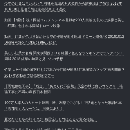
今年の紅葉は早い遅い？ 岡城を荒城の月の歌碑から駐車場まで散策 2018年
10月18日 見頃予想は京都関東より遅め
動画:【感謝】祝！岡城コム チャンネル登録者200人突破 お礼のご挨拶と美し
い紅葉に包まれる岡城ドローン映像
動画：紅葉が色づき始めた天空の夕陽が射す岡城 ドローン映像4K 20181012
Drone video in Oka castle, Japan
美しい紅葉の名所 関東や関西よりも綺麗？色んなランキングでランクイン！
岡城 2018 紅葉の時期と見ごろの予想
竹楽 大分竹田の城下町を2万本の竹灯籠が彩る! 駐車場等のマップ 雨天開催？
2017年の動画で疑似体験ツアー
【岡城修復工事】「残念」「あまりに不自然」天空の城に白いコンクリ 補
強工事に不満の声 西日本新聞
100万人導入の大ヒット映画 殿、利息でござる！で話題となった家訓の本
『冥加訓』のルーツは、岡藩にあり！
夏の灯りと冬の灯り 九州 精霊流しと竹ほたるが彩る稲葉川
雨の夜も月を見たい 城主の望みを叶えた三日月岩