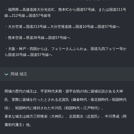
・福岡県→高速道路大分光吉IC、熊本ICから国道57号線。または国道211号
線→212号線→国道57号線等
・大分空港→国道213号線→大分空港道路→国道10号線→国道57号線へ
・熊本空港→県道36号線→国道57号線へ
・大阪・神戸・四国からは、フェリーさんふらわぁ、国道九四フェリー等か
ら国道10号線→国道57号線へ
岡城 城主
岡城の歴代の城主は、平安時代末期・源平合戦の頃に築城伝説がある大神
氏、実際に築城を行ったとされる志賀氏（鎌倉時代・南北朝時代～戦国時代
頃）、戦国時代に移封された中川氏（戦国時代～江戸時代）。
著名な城主は緒方三郎惟栄（大神氏）、志賀親次（志賀氏）、中川秀成（岡
藩初代藩主）他。