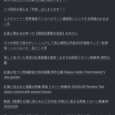
１９回目を迎える『竹楽』はじまります！！
ミステリー？！世界遺産アンコールワット遺跡群にリンクする岡城のかまぼ
こ石
紅葉と眺める日本一の【国指定重要文化財】白水ダム
スマホ対応で見やすい！ シェアして安心便利な竹楽2018 順路マップ！駐車
場・シャトルバス・見どころ等
美しく色づいた見頃の紅葉庭園を散策！おすすめ絶景ドローン映像4K 用作公
園
紅葉が色づく岡城家老の別荘庭園 用作公園 Okajou castle Chief retainer’s
villa garden
紅葉に包まれた瀧廉太郎像 岡城 ドローン映像4K 20181105 Rentaro Taki
statue colored with autumn leaves
動画:【貴重】紅葉に彩られた三日月岩 夕焼けに染まる岡城 ドローン映像4K
20181105