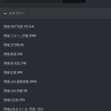
カテゴリー
岡城 360°写真-VR
(14)
岡城 ドローン空撮
(258)
岡城 天守閣
(8)
岡城 散策
(16)
岡城 桜 花見
(78)
岡城 紅葉
(69)
岡城.com 最新情報
(264)
岡城.com 特集
(9)
岡城の石垣
(35)
岡城は生きている–写真–
(12)