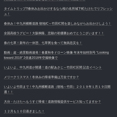
タイムトリップ⁈春休みお出かけするなら桜の名所城下町たけたでリフレッシ
ュ！
春休み！中九州横断道路 朝地IC～竹田IC間を楽しみながらお出かけしよう！
全国高校ラグビー！大阪桐蔭、悲願の初優勝おめでとうございます！！
春の七草！新年の一休憩、七草粥を食べて無病息災を！
動画：超・絶景動画連発！春夏秋冬ドローン映像 年末年始特別号 “Looking
toward 2019” 2倍速2018年空撮映像で
いよいよ、中九州道が開通！道の駅あさじ～竹田IC区間 記念イベント
メリークリスマス！冬休みの帰省準備は万全ですか？
いよいよ竹田まで！中九州横断道路（朝地～竹田）２０１９年１月１９日開
通！！
大分・たけたへもうすぐ帰省！道路情報提供サービス知ってますか？
１２月も１０日過ぎました！