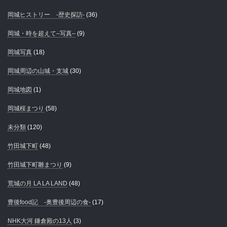
岡城ヒストリー -歴史探訪-
(36)
岡城・時を超えて–写真–
(9)
岡城写真
(18)
岡城周辺の山城・支城
(30)
岡城地図
(1)
岡城桜まつり
(58)
未分類
(120)
竹田城下町
(48)
竹田城下町雛まつり
(9)
荒城の月 LA LA LAND
(48)
豊後food記 -奥豊後周辺の食-
(17)
NHK大河 鎌倉殿の13人
(3)