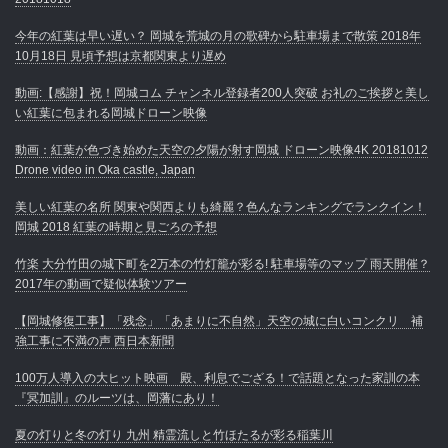
今年の紅葉は早い遅い？ 岡城を荒城の月の歌碑から駐車場まで散策 2018年
10月18日 見頃予想は京都関東より遅め
動画:【感謝】祝！岡城コム チャンネル登録者200人突破 お礼のご挨拶と美し
い紅葉に包まれる岡城ドローン映像
動画：紅葉が色づき始めた天空の夕陽が射す岡城 ドローン映像4K 20181012
Drone video in Oka castle, Japan
美しい紅葉の名所 関東や関西よりも綺麗？色んなランキングでランクイン！
岡城 2018 紅葉の時期と見ごろの予想
竹楽 大分竹田の城下町を2万本の竹灯籠が彩る! 駐車場等のマップ 雨天開催？
2017年の動画で疑似体験ツアー
【岡城修復工事】「残念」「あまりに不自然」天空の城に白いコンクリ 補
強工事に不満の声 西日本新聞
100万人導入の大ヒット映画 殿、利息でござる！で話題となった家訓の本
『冥加訓』のルーツは、岡藩にあり！
夏の灯りと冬の灯り 九州 精霊流しと竹ほたるが彩る稲葉川