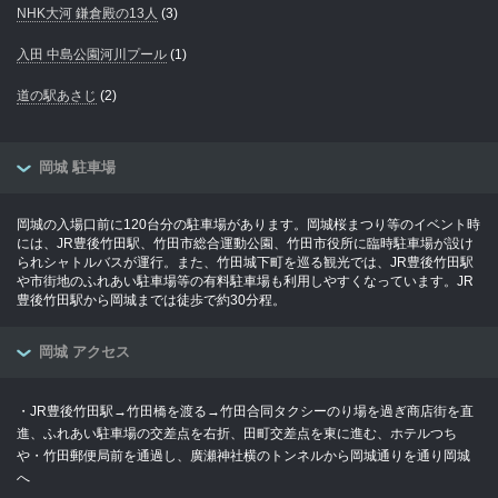
NHK大河 鎌倉殿の13人
(3)
入田 中島公園河川プール
(1)
道の駅あさじ
(2)
岡城 駐車場
岡城の入場口前に120台分の駐車場があります。岡城桜まつり等のイベント時
には、JR豊後竹田駅、竹田市総合運動公園、竹田市役所に臨時駐車場が設け
られシャトルバスが運行。また、竹田城下町を巡る観光では、JR豊後竹田駅
や市街地のふれあい駐車場等の有料駐車場も利用しやすくなっています。JR
豊後竹田駅から岡城までは徒歩で約30分程。
岡城 アクセス
・JR豊後竹田駅→竹田橋を渡る→竹田合同タクシーのり場を過ぎ商店街を直
進、ふれあい駐車場の交差点を右折、田町交差点を東に進む、ホテルつち
や・竹田郵便局前を通過し、廣瀬神社横のトンネルから岡城通りを通り岡城
へ