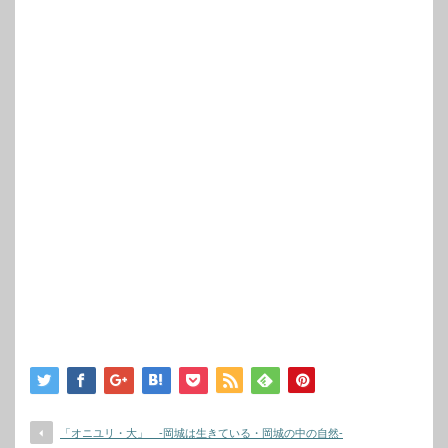
「オニユリ・大」 -岡城は生きている・岡城の中の自然-