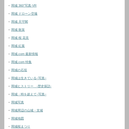
岡城 360°写真-VR
岡城 ドローン空撮
岡城 天守閣
岡城 散策
岡城 桜 花見
岡城 紅葉
岡城.com 最新情報
岡城.com 特集
岡城の石垣
岡城は生きている–写真–
岡城ヒストリー -歴史探訪-
岡城・時を超えて–写真–
岡城写真
岡城周辺の山城・支城
岡城地図
岡城桜まつり