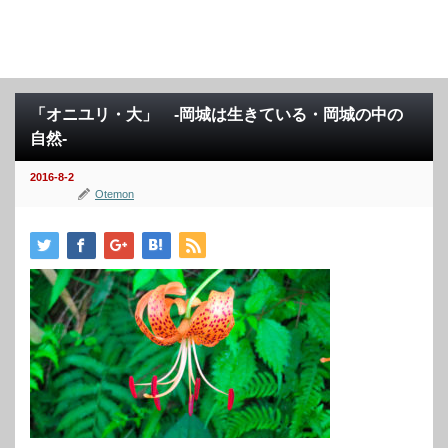
「オニユリ・大」 -岡城は生きている・岡城の中の
自然-
2016-8-2
Otemon