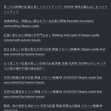
見ごろの時期の紅葉を美しくライトアップ！ 2018年 用作公園もみじまつりラ
イトアップ
名峰祖母山、阿蘇山に囲まれている紅葉の岡城 Beautiful mountains
surrounding Okajou castle
紅葉に彩られた岡城の大手門を歩く Walking main gate of Okajou castle
colored with autumn leaves
深まる美しい紅葉が彩る天空の石垣 岡城 ドローン映像4K Okajou castle that
was colored by Autumn leaves
もう見ごろ？紅葉が美しい日本のお城 関東 京都 九州等 2018年のランキング
で人気の城や穴場の城を紹介！
天空の秋陽が射す紅葉 岡城 ドローン映像4K 20181025 Okajou castle that
was colored by Autumn leaves
天空の紅葉深まりつつ 岡城 ドローン映像4K 20181024 Okajou castle that
was colored by Autumn leaves
動画：秋の色彩を深めつつ 天空の紅葉 岡城 祖母山の稜線 ドローン映像4K
20181018