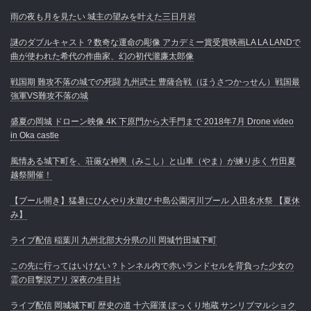
雨の夜も月を見たい 城主の望みを叶えた三日月岩
謎のダブルキャスト？数奇な運命の彫像 アカデミー賞受賞映画LA LA LANDで
曲が使われた希代の作曲家、幻の初代瀧廉太郎像
戦国期 難攻不落の城での死闘 九州武士 豊薩合戦（ほうさつかっせん）戦国最
強軍VS難攻不落の城
盛夏の岡城 ドローン映像 4K 下原門から大手門まで 2018年7月 Drone video
in Oka castle
風情ある城下町を、荘厳な神輿（みこし）と山車（やま）が練り歩く 竹田夏
越祭開催！
【プール開き】猛暑にひんやり水遊び 中島公園河川プール 入田名水祭 【夏休
み】
ライブ配信 稲葉川 九州北部大分県の川 岡城竹田城下町
この先に行ってはいけない？トンネル内で赤いランドセルを背負った少女の
霊の目撃説アリ 深夜の生目社
ライブ配信 岡城城下町 歴史の道 十六羅漢 ぽっくり地蔵 サンリブマルショク