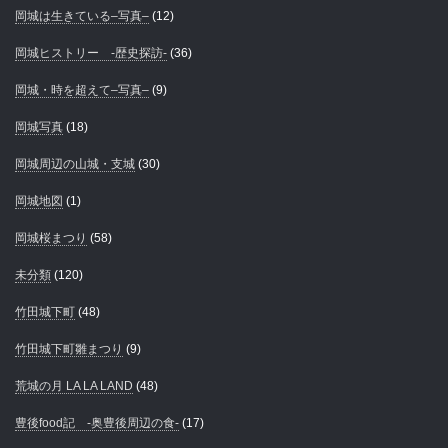
岡城は生きている–写真–
(12)
岡城ヒストリー -歴史探訪-
(36)
岡城・時を超えて–写真–
(9)
岡城写真
(18)
岡城周辺の山城・支城
(30)
岡城地図
(1)
岡城桜まつり
(58)
未分類
(120)
竹田城下町
(48)
竹田城下町雛まつり
(9)
荒城の月 LA LA LAND
(48)
豊後food記 -奥豊後周辺の食-
(17)