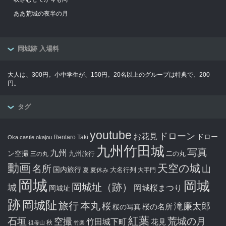
ああ荒城の夜半の月
岡城跡 入場料
大人は、300円。小中学生が、150円。20名以上のグループは特典で、200
円。
タグ
youtube
ドローン
お花見
ドロー
Rentaro Taki
Oka castle
okajou
九州竹田城
写真
九州
ン空撮
九州旅行
二の丸
三の丸
動画
天空の城
名所
山
国内旅行
大名行列
夏
夏休み
大手門
岡城
岡城
岡城址（跡）
城
岡城桜まつり
岡城址
跡
岡城阯
旅行
本丸
滝廉太郎
桜
桜の写真
桜の名所
紅葉
石垣
空撮
荒城の月
竹田城下町
花見
秋
祖母山
竹楽