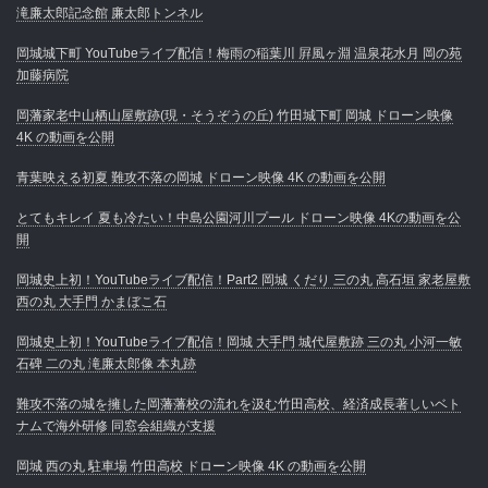
滝廉太郎記念館 廉太郎トンネル
岡城城下町 YouTubeライブ配信！梅雨の稲葉川 屛風ヶ淵 温泉花水月 岡の苑
加藤病院
岡藩家老中山栖山屋敷跡(現・そうぞうの丘) 竹田城下町 岡城 ドローン映像
4K の動画を公開
青葉映える初夏 難攻不落の岡城 ドローン映像 4K の動画を公開
とてもキレイ 夏も冷たい！中島公園河川プール ドローン映像 4Kの動画を公
開
岡城史上初！YouTubeライブ配信！Part2 岡城 くだり 三の丸 高石垣 家老屋敷
西の丸 大手門 かまぼこ石
岡城史上初！YouTubeライブ配信！岡城 大手門 城代屋敷跡 三の丸 小河一敏
石碑 二の丸 滝廉太郎像 本丸跡
難攻不落の城を擁した岡藩藩校の流れを汲む竹田高校、経済成長著しいベト
ナムで海外研修 同窓会組織が支援
岡城 西の丸 駐車場 竹田高校 ドローン映像 4K の動画を公開