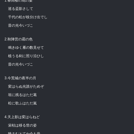
1.春高楼の花の宴
巡る盃影さして
千代の松が枝分け出でし
昔の光今いづこ
2.秋陣営の霜の色
鳴きゆく雁の数見せて
植うる剣に照り沿ひし
昔の光今いづこ
3.今荒城の夜半の月
変はらぬ光誰がためぞ
垣に残るはただ葛
松に歌ふはただ嵐
4.天上影は変はらねど
栄枯は移る世の姿
映さむとてか今も尚