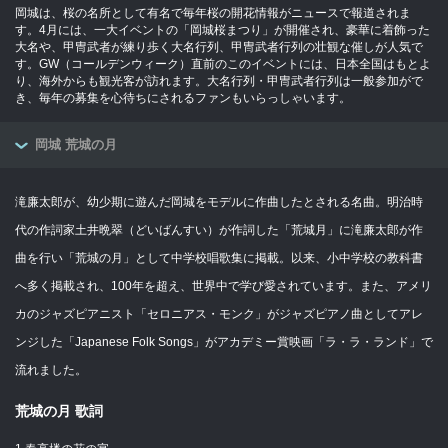
岡城は、桜の名所として有名で毎年桜の開花情報がニュースで報道されま
す。4月には、一大イベントの「岡城桜まつり」が開催され、豪華に着飾った
大名や、甲冑武者が練り歩く大名行列、甲冑武者行列の壮観な催しが人気で
す。GW（コールデンウィーク）直前のこのイベントには、日本全国はもとよ
り、海外からも観光客が訪れます。大名行列・甲冑武者行列は一般参加がで
き、毎年の募集を心待ちにされるファンもいらっしゃいます。
岡城 荒城の月
滝廉太郎が、幼少期に遊んだ岡城をモデルに作曲したとされる名曲。明治時
代の作詞家土井晩翠（どいばんすい）が作詞した「荒城月」に滝廉太郎が作
曲を行い「荒城の月」として中学校唱歌集に掲載。以来、小中学校の教科書
へ多く掲載され、100年を超え、世界中で学び愛されています。また、アメリ
カのジャズピアニスト「セロニアス・モンク」がジャズピアノ曲としてアレ
ンジした「Japanese Folk Songs」がアカデミー賞映画「ラ・ラ・ランド」で
流れました。
荒城の月 歌詞