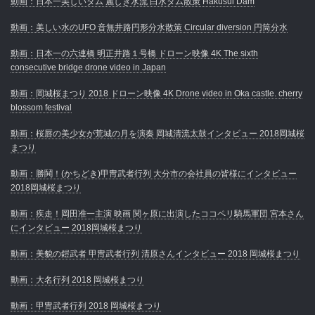
動画：日本一美しいダム 麗しき水流 白水ダム散策 Hakusui Dam
動画：美しい水のUFO 音無井路円形分水散策 Circular diversion 円筒分水
動画：日本一の六連橋 明正井路１号橋 ドローン映像 4K The sixth
consecutive bridge drone video in Japan
動画：岡城桜まつり 2018 ドローン映像 4K Drone video in Oka castle. cherry
blossom festival
動画：桜唇の美少女が荒城の月を演奏 岡城清流太鼓インタビュー 2018岡城桜
まつり
動画：勝鬨！(かちどき)甲冑武者行列 大分市の会社員の皆様にインタビュー
2018岡城桜まつり
動画：疾走！岡田准一主演 映画 関ヶ原に出演したココペリ騎馬軍団 宮本さん
にインタビュー 2018岡城桜まつり
動画：美貌の鎧武者 甲冑武者行列 清原さんインタビュー 2018 岡城桜まつり
動画：大名行列 2018 岡城桜まつり
動画：甲冑武者行列 2018 岡城桜まつり