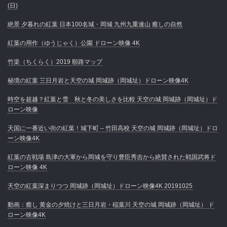
(日)
絶景 夕暮れの紅葉 日本100名城・岡城 九州九重連山 癒しの自然
紅葉の用作（ゆうじゃく）公園 ドローン映像 4K
竹楽（ちくらく）2019 順路マップ
秘境の紅葉 三日月岩と天空の城 岡城跡（岡城址）ドローン映像4K
時空を超越？紅葉と雪 秋と冬の美しさを比較 天空の城 岡城跡（岡城址）ド
ローン映像
天国に一番近い街の紅葉！城下町 – 竹田高校 天空の城 岡城跡（岡城址）ドロ
ーン映像4K
紅葉の古戦場 島津の大軍から岡城を守り豊臣秀吉から絶賛された戦国武将ド
ローン映像 4K
天空の紅葉深まりつつ 岡城跡（岡城址）ドローン映像4K 20191025
動画：癒し 黄金の夕焼けと三日月岩・稲葉川 天空の城 岡城跡（岡城址） ド
ローン映像4K