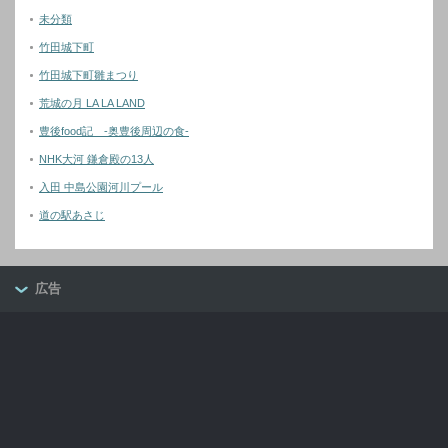
未分類
竹田城下町
竹田城下町雛まつり
荒城の月 LA LA LAND
豊後food記 -奥豊後周辺の食-
NHK大河 鎌倉殿の13人
入田 中島公園河川プール
道の駅あさじ
広告