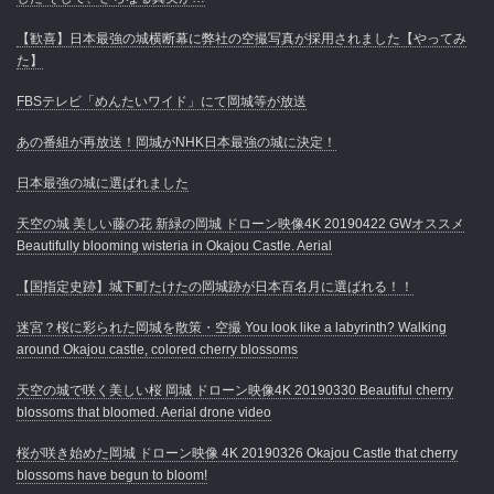
【歓喜】日本最強の城横断幕に弊社の空撮写真が採用されました【やってみ
た】
FBSテレビ「めんたいワイド」にて岡城等が放送
あの番組が再放送！岡城がNHK日本最強の城に決定！
日本最強の城に選ばれました
天空の城 美しい藤の花 新緑の岡城 ドローン映像4K 20190422 GWオススメ
Beautifully blooming wisteria in Okajou Castle. Aerial
【国指定史跡】城下町たけたの岡城跡が日本百名月に選ばれる！！
迷宮？桜に彩られた岡城を散策・空撮 You look like a labyrinth? Walking
around Okajou castle, colored cherry blossoms
天空の城で咲く美しい桜 岡城 ドローン映像4K 20190330 Beautiful cherry
blossoms that bloomed. Aerial drone video
桜が咲き始めた岡城 ドローン映像 4K 20190326 Okajou Castle that cherry
blossoms have begun to bloom!