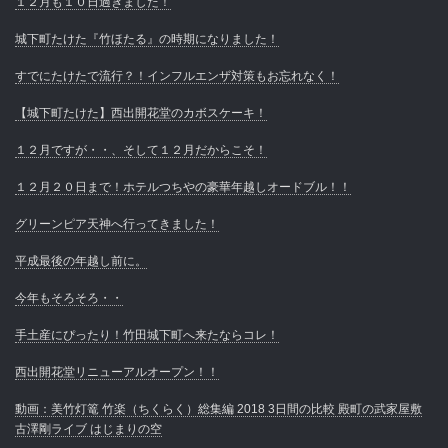
１２月も１０日過ぎました！
城下町たけた『竹ほたる』の時期になりました！
すでにたけたで流行？！インフルエンザ対策もお忘れなく！
【城下町たけた】西出開花堂のカボスケーキ！
１２月ですが・・、そして１２月だからこそ！
１２月２０日まで！ホテルつちやの豪華年越しオードブル！！
グリーンピア天神へ行ってきました！
平成最後の年越し前に。
今年もそろそろ・・
手土産にぴったり！竹田城下町へ来たならコレ！
西出開花堂リニューアルオープン！！
動画：美竹灯篭 竹楽（ちくらく）総集編 2018 3日間の比較 殿町の武家屋敷
古澤剛ライブ はじまりの空