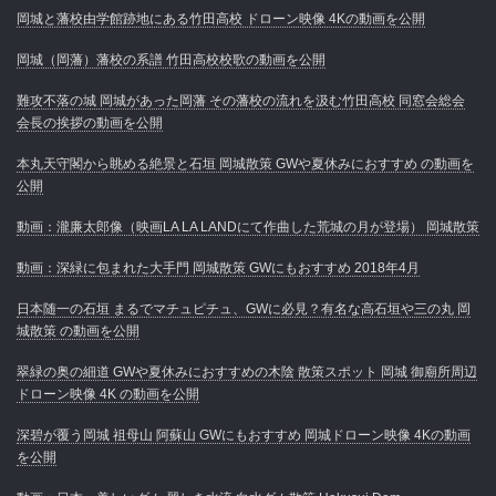
岡城と藩校由学館跡地にある竹田高校 ドローン映像 4Kの動画を公開
岡城（岡藩）藩校の系譜 竹田高校校歌の動画を公開
難攻不落の城 岡城があった岡藩 その藩校の流れを汲む竹田高校 同窓会総会
会長の挨拶の動画を公開
本丸天守閣から眺める絶景と石垣 岡城散策 GWや夏休みにおすすめ の動画を
公開
動画：瀧廉太郎像（映画LA LA LANDにて作曲した荒城の月が登場） 岡城散策
動画：深緑に包まれた大手門 岡城散策 GWにもおすすめ 2018年4月
日本随一の石垣 まるでマチュピチュ、GWに必見？有名な高石垣や三の丸 岡
城散策 の動画を公開
翠緑の奥の細道 GWや夏休みにおすすめの木陰 散策スポット 岡城 御廟所周辺
ドローン映像 4K の動画を公開
深碧が覆う岡城 祖母山 阿蘇山 GWにもおすすめ 岡城ドローン映像 4Kの動画
を公開