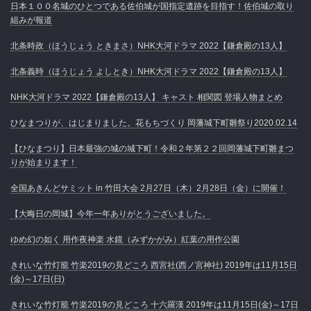
日本１００名城のひとつである佐伯城が国指定遺跡を目指す！佐伯城の取り
組みが報道
北条時政（ほうじょう ときまさ）NHK大河ドラマ 2022【鎌倉殿の13人】
北条義時（ほうじょう よしとき）NHK大河ドラマ 2022【鎌倉殿の13人】
NHK大河ドラマ 2022【鎌倉殿の13人】 キャスト 相関図 登場人物まとめ
ひなまつりが、はじまりました。花もちづくり 岡藩城下町雛祭り2020.02.14
【ひなまつり】日本最強の城の城下町！令和２年第２２回岡藩城下町雛まつ
りが始まります！
全国あきんどサミット in 竹田大会 2月27日（木）2月28日（金）に開催！
【大晦日の岡城】今年一年ありがとうございました。
ゆめ幻の如く 用作夜神楽 水鏡（みずかがみ）紅葉の用作公園
きれいな竹灯籠 竹楽2019の見どころ 西宮社(西ノ宮神社) 2019年は11月15日
(金)～17日(日)
きれいな竹灯籠 竹楽2019の見どころ 十六羅漢 2019年は11月15日(金)～17日