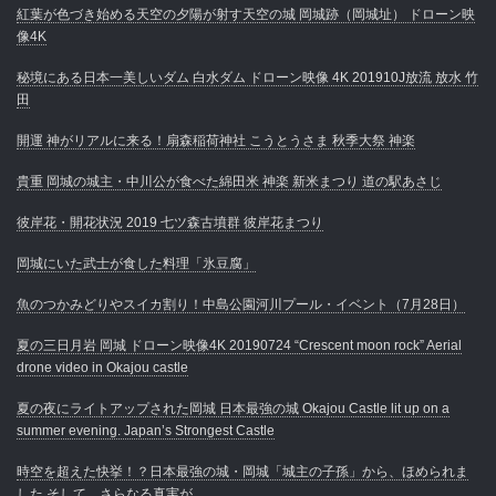
紅葉が色づき始める天空の夕陽が射す天空の城 岡城跡（岡城址） ドローン映
像4K
秘境にある日本一美しいダム 白水ダム ドローン映像 4K 201910J放流 放水 竹
田
開運 神がリアルに来る！扇森稲荷神社 こうとうさま 秋季大祭 神楽
貴重 岡城の城主・中川公が食べた綿田米 神楽 新米まつり 道の駅あさじ
彼岸花・開花状況 2019 七ツ森古墳群 彼岸花まつり
岡城にいた武士が食した料理「氷豆腐」
魚のつかみどりやスイカ割り！中島公園河川プール・イベント（7月28日）
夏の三日月岩 岡城 ドローン映像4K 20190724 “Crescent moon rock” Aerial
drone video in Okajou castle
夏の夜にライトアップされた岡城 日本最強の城 Okajou Castle lit up on a
summer evening. Japan’s Strongest Castle
時空を超えた快挙！？日本最強の城・岡城「城主の子孫」から、ほめられま
した そして、さらなる真実が…