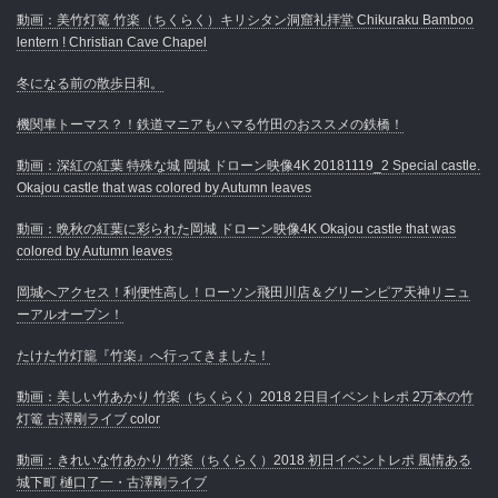
動画：美竹灯篭 竹楽（ちくらく）キリシタン洞窟礼拝堂 Chikuraku Bamboo
lentern ! Christian Cave Chapel
冬になる前の散歩日和。
機関車トーマス？！鉄道マニアもハマる竹田のおススメの鉄橋！
動画：深紅の紅葉 特殊な城 岡城 ドローン映像4K 20181119_2 Special castle.
Okajou castle that was colored by Autumn leaves
動画：晩秋の紅葉に彩られた岡城 ドローン映像4K Okajou castle that was
colored by Autumn leaves
岡城へアクセス！利便性高し！ローソン飛田川店＆グリーンピア天神リニュ
ーアルオープン！
たけた竹灯籠『竹楽』へ行ってきました！
動画：美しい竹あかり 竹楽（ちくらく）2018 2日目イベントレポ 2万本の竹
灯篭 古澤剛ライブ color
動画：きれいな竹あかり 竹楽（ちくらく）2018 初日イベントレポ 風情ある
城下町 樋口了一・古澤剛ライブ