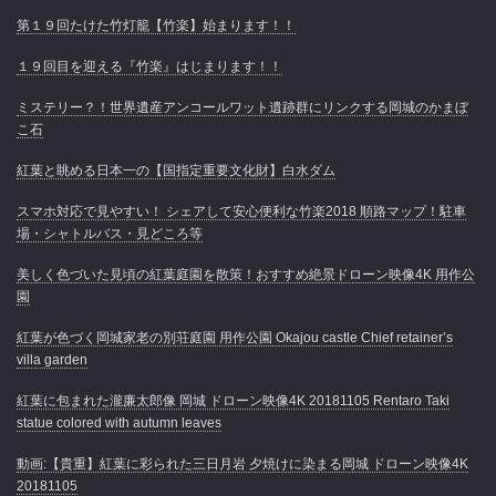
第１９回たけた竹灯籠【竹楽】始まります！！
１９回目を迎える『竹楽』はじまります！！
ミステリー？！世界遺産アンコールワット遺跡群にリンクする岡城のかまぼ
こ石
紅葉と眺める日本一の【国指定重要文化財】白水ダム
スマホ対応で見やすい！ シェアして安心便利な竹楽2018 順路マップ！駐車
場・シャトルバス・見どころ等
美しく色づいた見頃の紅葉庭園を散策！おすすめ絶景ドローン映像4K 用作公
園
紅葉が色づく岡城家老の別荘庭園 用作公園 Okajou castle Chief retainer’s
villa garden
紅葉に包まれた瀧廉太郎像 岡城 ドローン映像4K 20181105 Rentaro Taki
statue colored with autumn leaves
動画:【貴重】紅葉に彩られた三日月岩 夕焼けに染まる岡城 ドローン映像4K
20181105