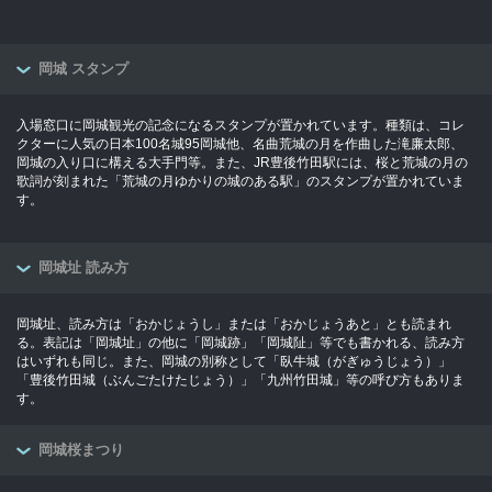
岡城 スタンプ
入場窓口に岡城観光の記念になるスタンプが置かれています。種類は、コレ
クターに人気の日本100名城95岡城他、名曲荒城の月を作曲した滝廉太郎、
岡城の入り口に構える大手門等。また、JR豊後竹田駅には、桜と荒城の月の
歌詞が刻まれた「荒城の月ゆかりの城のある駅」のスタンプが置かれていま
す。
岡城址 読み方
岡城址、読み方は「おかじょうし」または「おかじょうあと」とも読まれ
る。表記は「岡城址」の他に「岡城跡」「岡城阯」等でも書かれる、読み方
はいずれも同じ。また、岡城の別称として「臥牛城（がぎゅうじょう）」
「豊後竹田城（ぶんごたけたじょう）」「九州竹田城」等の呼び方もありま
す。
岡城桜まつり