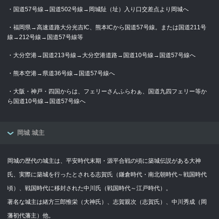
・国道57号線→国道502号線→岡城阯（址）入り口交差点より岡城へ
・福岡県→高速道路大分光吉IC、熊本ICから国道57号線。または国道211号
線→212号線→国道57号線等
・大分空港→国道213号線→大分空港道路→国道10号線→国道57号線へ
・熊本空港→県道36号線→国道57号線へ
・大阪・神戸・四国からは、フェリーさんふらわぁ、国道九四フェリー等か
ら国道10号線→国道57号線へ
岡城 城主
岡城の歴代の城主は、平安時代末期・源平合戦の頃に築城伝説がある大神
氏、実際に築城を行ったとされる志賀氏（鎌倉時代・南北朝時代～戦国時代
頃）、戦国時代に移封された中川氏（戦国時代～江戸時代）。
著名な城主は緒方三郎惟栄（大神氏）、志賀親次（志賀氏）、中川秀成（岡
藩初代藩主）他。