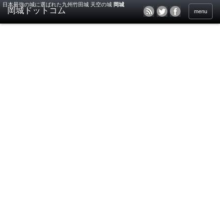
日本最強の城に選ばれた九州竹田城 天空の城
岡城
menu