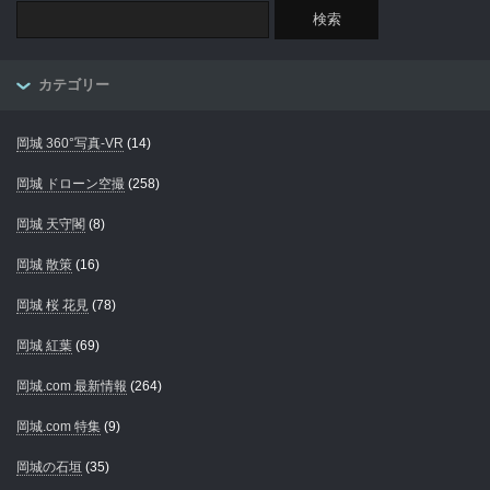
カテゴリー
岡城 360°写真-VR
(14)
岡城 ドローン空撮
(258)
岡城 天守閣
(8)
岡城 散策
(16)
岡城 桜 花見
(78)
岡城 紅葉
(69)
岡城.com 最新情報
(264)
岡城.com 特集
(9)
岡城の石垣
(35)