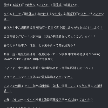
風情ある城下町で素敵なひなまつり！岡藩城下町雛まつり
タイムトリップ⁈春休みお出かけするなら桜の名所城下町たけたでリフレッシ
ュ！
春休み！中九州横断道路 朝地IC～竹田IC間を楽しみながらお出かけしよう！
全国高校ラグビー！大阪桐蔭、悲願の初優勝おめでとうございます！！
春の七草！新年の一休憩、七草粥を食べて無病息災を！
動画：超・絶景動画連発！春夏秋冬ドローン映像 年末年始特別号 “Looking
toward 2019” 2倍速2018年空撮映像で
いよいよ、中九州道が開通！道の駅あさじ～竹田IC区間 記念イベント
メリークリスマス！冬休みの帰省準備は万全ですか？
いよいよ竹田まで！中九州横断道路（朝地～竹田）２０１９年１月１９日開
通！！
大分・たけたへもうすぐ帰省！道路情報提供サービス知ってますか？