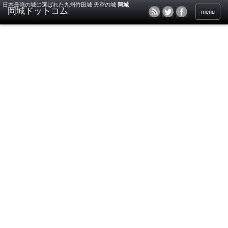
日本最強の城に選ばれた九州竹田城 天空の城
岡城
menu