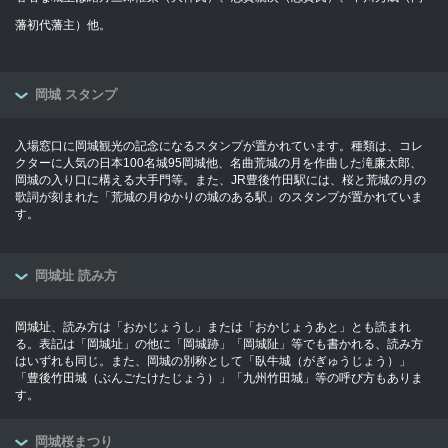
藩初代藩主）他。
岡城 スタンプ
入場窓口に岡城観光の記念になるスタンプが置かれています。種類は、コレ
クターに人気の日本100名城95岡城他、名曲荒城の月を作曲した滝廉太郎、
岡城の入り口に構える大手門等。また、JR豊後竹田駅には、桜と荒城の月の
歌詞が刻まれた「荒城の月ゆかりの城のある駅」のスタンプが置かれていま
す。
岡城址 読み方
岡城址、読み方は「おかじょうし」または「おかじょうあと」とも読まれ
る。表記は「岡城址」の他に「岡城跡」「岡城阯」等でも書かれる、読み方
はいずれも同じ。また、岡城の別称として「臥牛城（がぎゅうじょう）」
「豊後竹田城（ぶんごたけたじょう）」「九州竹田城」等の呼び方もありま
す。
岡城桜まつり