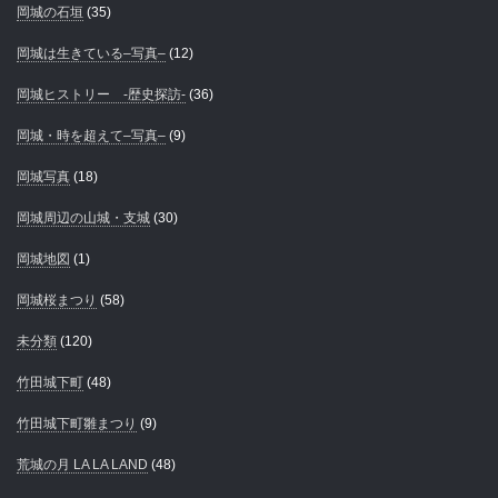
岡城の石垣
(35)
岡城は生きている–写真–
(12)
岡城ヒストリー -歴史探訪-
(36)
岡城・時を超えて–写真–
(9)
岡城写真
(18)
岡城周辺の山城・支城
(30)
岡城地図
(1)
岡城桜まつり
(58)
未分類
(120)
竹田城下町
(48)
竹田城下町雛まつり
(9)
荒城の月 LA LA LAND
(48)