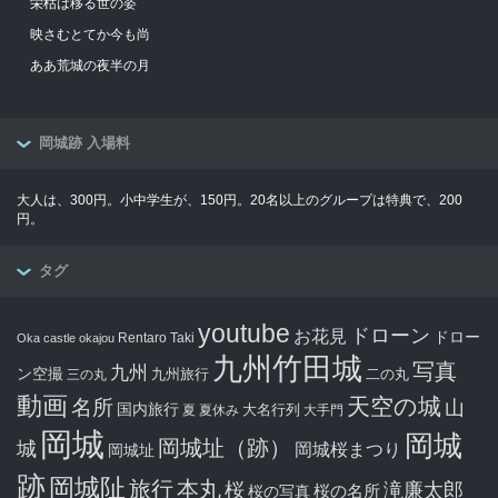
栄枯は移る世の姿
映さむとてか今も尚
ああ荒城の夜半の月
岡城跡 入場料
大人は、300円。小中学生が、150円。20名以上のグループは特典で、200
円。
タグ
youtube
ドローン
お花見
ドロー
Rentaro Taki
Oka castle
okajou
九州竹田城
写真
九州
ン空撮
九州旅行
二の丸
三の丸
動画
天空の城
名所
山
国内旅行
大名行列
夏
夏休み
大手門
岡城
岡城
岡城址（跡）
城
岡城桜まつり
岡城址
跡
岡城阯
旅行
本丸
滝廉太郎
桜
桜の写真
桜の名所