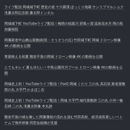
ライブ配信 岡城城下町 歴史の道 十六羅漢 ぽっくり地蔵 サンリブマルショク
滝廉太郎記念館 廉太郎トンネル
岡城城下町 YouTubeライブ配信！梅雨の稲葉川 屛風ヶ淵 温泉花水月 岡の苑
加藤病院
岡藩家老中山栖山屋敷跡(現・そうぞうの丘) 竹田城下町 岡城 ドローン映像
4K の動画を公開
青葉映える初夏 難攻不落の岡城 ドローン映像 4K の動画を公開
とてもキレイ 夏も冷たい！中島公園河川プール ドローン映像 4Kの動画を公
開
岡城史上初！YouTubeライブ配信！Part2 岡城 くだり 三の丸 高石垣 家老屋敷
西の丸 大手門 かまぼこ石
岡城史上初！YouTubeライブ配信！岡城 大手門 城代屋敷跡 三の丸 小河一敏
石碑 二の丸 滝廉太郎像 本丸跡
難攻不落の城を擁した岡藩藩校の流れを汲む竹田高校、経済成長著しいベト
ナムで海外研修 同窓会組織が支援