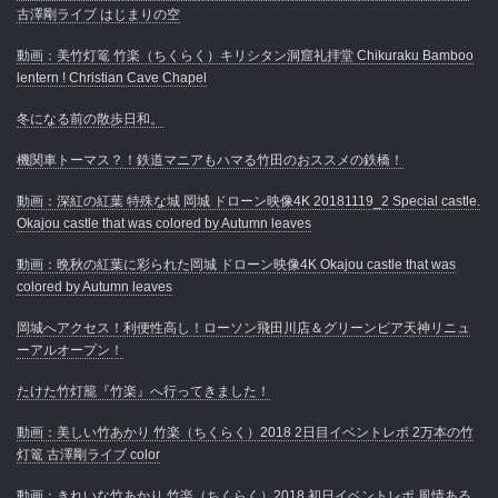
古澤剛ライブ はじまりの空
動画：美竹灯篭 竹楽（ちくらく）キリシタン洞窟礼拝堂 Chikuraku Bamboo
lentern ! Christian Cave Chapel
冬になる前の散歩日和。
機関車トーマス？！鉄道マニアもハマる竹田のおススメの鉄橋！
動画：深紅の紅葉 特殊な城 岡城 ドローン映像4K 20181119_2 Special castle.
Okajou castle that was colored by Autumn leaves
動画：晩秋の紅葉に彩られた岡城 ドローン映像4K Okajou castle that was
colored by Autumn leaves
岡城へアクセス！利便性高し！ローソン飛田川店＆グリーンピア天神リニュ
ーアルオープン！
たけた竹灯籠『竹楽』へ行ってきました！
動画：美しい竹あかり 竹楽（ちくらく）2018 2日目イベントレポ 2万本の竹
灯篭 古澤剛ライブ color
動画：きれいな竹あかり 竹楽（ちくらく）2018 初日イベントレポ 風情ある