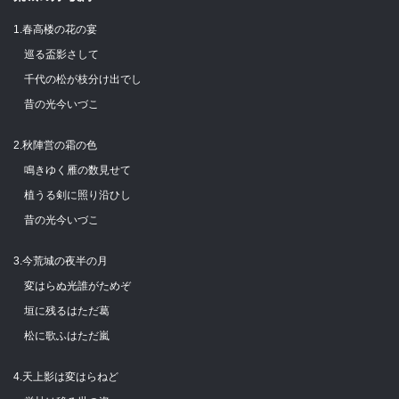
1.春高楼の花の宴
巡る盃影さして
千代の松が枝分け出でし
昔の光今いづこ
2.秋陣営の霜の色
鳴きゆく雁の数見せて
植うる剣に照り沿ひし
昔の光今いづこ
3.今荒城の夜半の月
変はらぬ光誰がためぞ
垣に残るはただ葛
松に歌ふはただ嵐
4.天上影は変はらねど