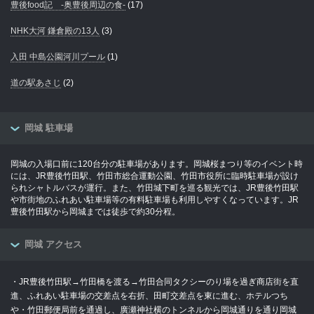
豊後food記 -奥豊後周辺の食-
(17)
NHK大河 鎌倉殿の13人
(3)
入田 中島公園河川プール
(1)
道の駅あさじ
(2)
岡城 駐車場
岡城の入場口前に120台分の駐車場があります。岡城桜まつり等のイベント時
には、JR豊後竹田駅、竹田市総合運動公園、竹田市役所に臨時駐車場が設け
られシャトルバスが運行。また、竹田城下町を巡る観光では、JR豊後竹田駅
や市街地のふれあい駐車場等の有料駐車場も利用しやすくなっています。JR
豊後竹田駅から岡城までは徒歩で約30分程。
岡城 アクセス
・JR豊後竹田駅→竹田橋を渡る→竹田合同タクシーのり場を過ぎ商店街を直
進、ふれあい駐車場の交差点を右折、田町交差点を東に進む、ホテルつち
や・竹田郵便局前を通過し、廣瀬神社横のトンネルから岡城通りを通り岡城