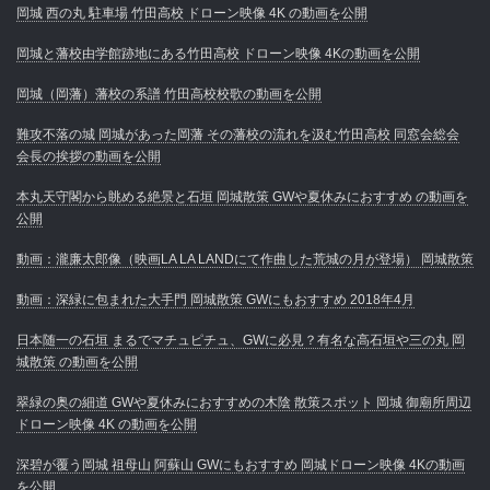
岡城 西の丸 駐車場 竹田高校 ドローン映像 4K の動画を公開
岡城と藩校由学館跡地にある竹田高校 ドローン映像 4Kの動画を公開
岡城（岡藩）藩校の系譜 竹田高校校歌の動画を公開
難攻不落の城 岡城があった岡藩 その藩校の流れを汲む竹田高校 同窓会総会
会長の挨拶の動画を公開
本丸天守閣から眺める絶景と石垣 岡城散策 GWや夏休みにおすすめ の動画を
公開
動画：瀧廉太郎像（映画LA LA LANDにて作曲した荒城の月が登場） 岡城散策
動画：深緑に包まれた大手門 岡城散策 GWにもおすすめ 2018年4月
日本随一の石垣 まるでマチュピチュ、GWに必見？有名な高石垣や三の丸 岡
城散策 の動画を公開
翠緑の奥の細道 GWや夏休みにおすすめの木陰 散策スポット 岡城 御廟所周辺
ドローン映像 4K の動画を公開
深碧が覆う岡城 祖母山 阿蘇山 GWにもおすすめ 岡城ドローン映像 4Kの動画
を公開