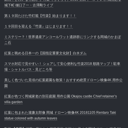
城下町 樋口了一・古澤剛ライブ
第１９回たけた竹灯籠【竹楽】始まります！！
１９回目を迎える『竹楽』はじまります！！
ミステリー？！世界遺産アンコールワット遺跡群にリンクする岡城のかまぼ
こ石
紅葉と眺める日本一の【国指定重要文化財】白水ダム
スマホ対応で見やすい！ シェアして安心便利な竹楽2018 順路マップ！駐車
場・シャトルバス・見どころ等
美しく色づいた見頃の紅葉庭園を散策！おすすめ絶景ドローン映像4K 用作公
園
紅葉が色づく岡城家老の別荘庭園 用作公園 Okajou castle Chief retainer’s
villa garden
紅葉に包まれた瀧廉太郎像 岡城 ドローン映像4K 20181105 Rentaro Taki
statue colored with autumn leaves