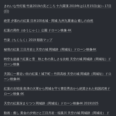
きれいな竹灯籠 竹楽2019の見どころ 十六羅漢 2019年は11月15日(金)～17日
(日)
絶景 夕暮れの紅葉 日本100名城・岡城 九州九重連山 癒しの自然
紅葉の用作（ゆうじゃく）公園 ドローン映像 4K
竹楽（ちくらく）2019 順路マップ
秘境の紅葉 三日月岩と天空の城 岡城跡（岡城址）ドローン映像4K
時空を超越？紅葉と雪 秋と冬の美しさを比較 天空の城 岡城跡（岡城址）ド
ローン映像
天国に一番近い街の紅葉！城下町 – 竹田高校 天空の城 岡城跡（岡城址）ドロ
ーン映像4K
紅葉の古戦場 島津の大軍から岡城を守り豊臣秀吉から絶賛された戦国武将ド
ローン映像 4K
天空の紅葉深まりつつ 岡城跡（岡城址）ドローン映像4K 20191025
動画：癒し 黄金の夕焼けと三日月岩・稲葉川 天空の城 岡城跡（岡城址） ド