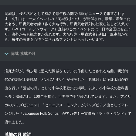
岡城は、桜の名所として有名で毎年桜の開花情報がニュースで報道されま
す。4月には、一大イベントの「岡城桜まつり」が開催され、豪華に着飾った
大名や、甲冑武者が練り歩く大名行列、甲冑武者行列の壮観な催しが人気で
す。GW（コールデンウィーク）直前のこのイベントには、日本全国はもとよ
り、海外からも観光客が訪れます。大名行列・甲冑武者行列は一般参加がで
き、毎年の募集を心待ちにされるファンもいらっしゃいます。
岡城 荒城の月
滝廉太郎が、幼少期に遊んだ岡城をモデルに作曲したとされる名曲。明治時
代の作詞家土井晩翠（どいばんすい）が作詞した「荒城月」に滝廉太郎が作
曲を行い「荒城の月」として中学校唱歌集に掲載。以来、小中学校の教科書
へ多く掲載され、100年を超え、世界中で学び愛されています。また、アメリ
カのジャズピアニスト「セロニアス・モンク」がジャズピアノ曲としてアレ
ンジした「Japanese Folk Songs」がアカデミー賞映画「ラ・ラ・ランド」で
流れました。
荒城の月 歌詞