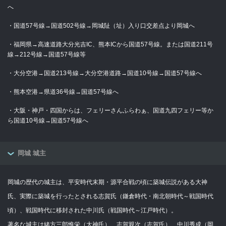
へ
・国道57号線→国道502号線→岡城阯（址）入り口交差点より岡城へ
・福岡県→高速道路大分光吉IC、熊本ICから国道57号線。または国道211号
線→212号線→国道57号線等
・大分空港→国道213号線→大分空港道路→国道10号線→国道57号線へ
・熊本空港→県道36号線→国道57号線へ
・大阪・神戸・四国からは、フェリーさんふらわぁ、国道九四フェリー等か
ら国道10号線→国道57号線へ
岡城 城主
岡城の歴代の城主は、平安時代末期・源平合戦の頃に築城伝説がある大神
氏、実際に築城を行ったとされる志賀氏（鎌倉時代・南北朝時代～戦国時代
頃）、戦国時代に移封された中川氏（戦国時代～江戸時代）。
著名な城主は緒方三郎惟栄（大神氏）、志賀親次（志賀氏）、中川秀成（岡