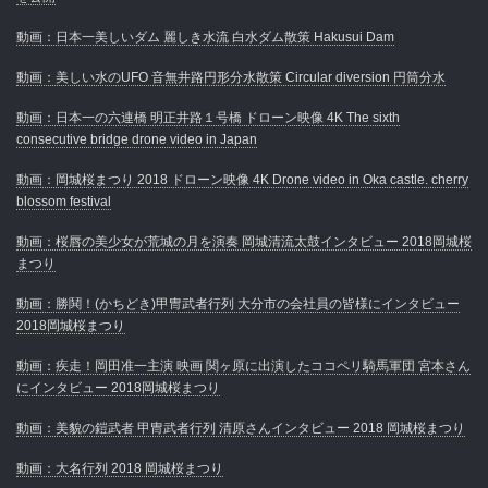
動画：日本一美しいダム 麗しき水流 白水ダム散策 Hakusui Dam
動画：美しい水のUFO 音無井路円形分水散策 Circular diversion 円筒分水
動画：日本一の六連橋 明正井路１号橋 ドローン映像 4K The sixth
consecutive bridge drone video in Japan
動画：岡城桜まつり 2018 ドローン映像 4K Drone video in Oka castle. cherry
blossom festival
動画：桜唇の美少女が荒城の月を演奏 岡城清流太鼓インタビュー 2018岡城桜
まつり
動画：勝鬨！(かちどき)甲冑武者行列 大分市の会社員の皆様にインタビュー
2018岡城桜まつり
動画：疾走！岡田准一主演 映画 関ヶ原に出演したココペリ騎馬軍団 宮本さん
にインタビュー 2018岡城桜まつり
動画：美貌の鎧武者 甲冑武者行列 清原さんインタビュー 2018 岡城桜まつり
動画：大名行列 2018 岡城桜まつり