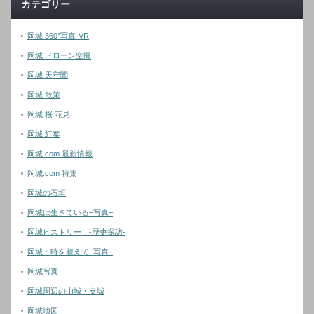
カテゴリー
岡城 360°写真-VR
岡城 ドローン空撮
岡城 天守閣
岡城 散策
岡城 桜 花見
岡城 紅葉
岡城.com 最新情報
岡城.com 特集
岡城の石垣
岡城は生きている–写真–
岡城ヒストリー -歴史探訪-
岡城・時を超えて–写真–
岡城写真
岡城周辺の山城・支城
岡城地図