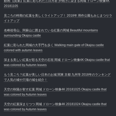
動画:【貴重】紅葉に彩られた三日月岩 夕焼けに染まる岡城 ドローン映像4K
20181105
見ごろの時期の紅葉を美しくライトアップ！ 2018年 用作公園もみじまつりラ
イトアップ
名峰祖母山、阿蘇山に囲まれている紅葉の岡城 Beautiful mountains
surrounding Okajou castle
紅葉に彩られた岡城の大手門を歩く Walking main gate of Okajou castle
colored with autumn leaves
深まる美しい紅葉が彩る天空の石垣 岡城 ドローン映像4K Okajou castle that
was colored by Autumn leaves
もう見ごろ？紅葉が美しい日本のお城 関東 京都 九州等 2018年のランキング
で人気の城や穴場の城を紹介！
天空の秋陽が射す紅葉 岡城 ドローン映像4K 20181025 Okajou castle that
was colored by Autumn leaves
天空の紅葉深まりつつ 岡城 ドローン映像4K 20181024 Okajou castle that
was colored by Autumn leaves