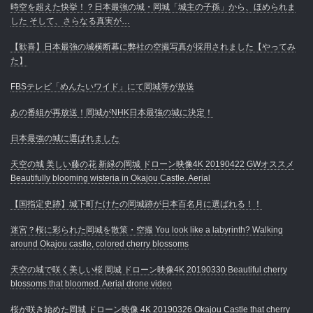
時空を超えた快挙！？日本最強の城・岡城「城主の子孫」から、ほめられま
した そして、さらなる真実が…
【歓喜】日本最強の城横断幕に弊社の空撮写真が採用されました【やってみ
た】
FBSテレビ「めんたいワイド」にて岡城等が放送
あの番組が再放送！岡城がNHK日本最強の城に決定！
日本最強の城に選ばれました
天空の城 美しい藤の花 新緑の岡城 ドローン映像4K 20190422 GWオススメ
Beautifully blooming wisteria in Okajou Castle. Aerial
【国指定史跡】城下町たけたの岡城跡が日本百名月に選ばれる！！
迷宮？桜に彩られた岡城を散策・空撮 You look like a labyrinth? Walking
around Okajou castle, colored cherry blossoms
天空の城で咲く美しい桜 岡城 ドローン映像4K 20190330 Beautiful cherry
blossoms that bloomed. Aerial drone video
桜が咲き始めた岡城 ドローン映像 4K 20190326 Okajou Castle that cherry