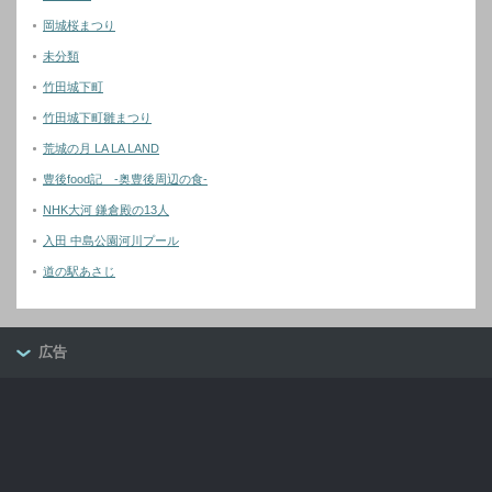
岡城桜まつり
未分類
竹田城下町
竹田城下町雛まつり
荒城の月 LA LA LAND
豊後food記 -奥豊後周辺の食-
NHK大河 鎌倉殿の13人
入田 中島公園河川プール
道の駅あさじ
広告