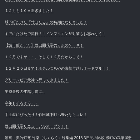
１２月も１０日過ぎました！
城下町たけた『竹ほたる』の時期になりました！
すでにたけたで流行？！インフルエンザ対策もお忘れなく！
【城下町たけた】西出開花堂のカボスケーキ！
１２月ですが・・、そして１２月だからこそ！
１２月２０日まで！ホテルつちやの豪華年越しオードブル！！
グリーンピア天神へ行ってきました！
平成最後の年越し前に。
今年もそろそろ・・
手土産にぴったり！竹田城下町へ来たならコレ！
西出開花堂リニューアルオープン！！
動画：美竹灯篭 竹楽（ちくらく）総集編 2018 3日間の比較 殿町の武家屋敷