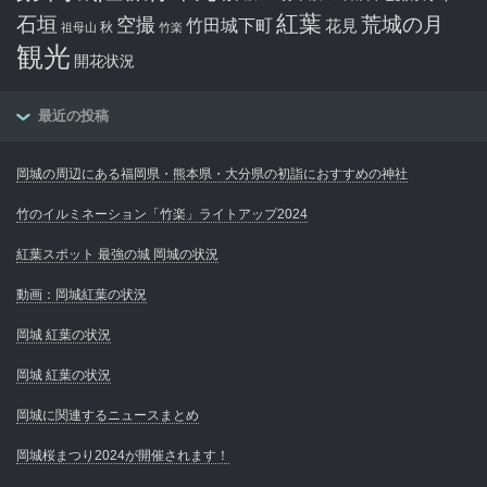
紅葉
石垣
空撮
荒城の月
竹田城下町
花見
秋
祖母山
竹楽
観光
開花状況
最近の投稿
岡城の周辺にある福岡県・熊本県・大分県の初詣におすすめの神社
竹のイルミネーション「竹楽」ライトアップ2024
紅葉スポット 最強の城 岡城の状況
動画：岡城紅葉の状況
岡城 紅葉の状況
岡城 紅葉の状況
岡城に関連するニュースまとめ
岡城桜まつり2024が開催されます！