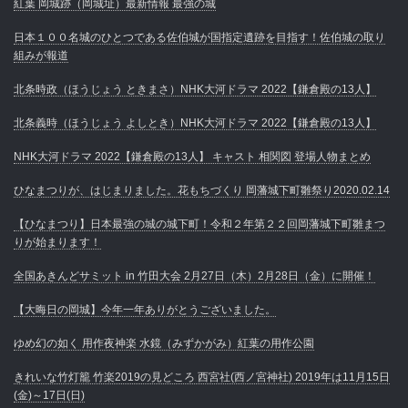
紅葉 岡城跡（岡城址）最新情報 最強の城
日本１００名城のひとつである佐伯城が国指定遺跡を目指す！佐伯城の取り
組みが報道
北条時政（ほうじょう ときまさ）NHK大河ドラマ 2022【鎌倉殿の13人】
北条義時（ほうじょう よしとき）NHK大河ドラマ 2022【鎌倉殿の13人】
NHK大河ドラマ 2022【鎌倉殿の13人】 キャスト 相関図 登場人物まとめ
ひなまつりが、はじまりました。花もちづくり 岡藩城下町雛祭り2020.02.14
【ひなまつり】日本最強の城の城下町！令和２年第２２回岡藩城下町雛まつ
りが始まります！
全国あきんどサミット in 竹田大会 2月27日（木）2月28日（金）に開催！
【大晦日の岡城】今年一年ありがとうございました。
ゆめ幻の如く 用作夜神楽 水鏡（みずかがみ）紅葉の用作公園
きれいな竹灯籠 竹楽2019の見どころ 西宮社(西ノ宮神社) 2019年は11月15日
(金)～17日(日)