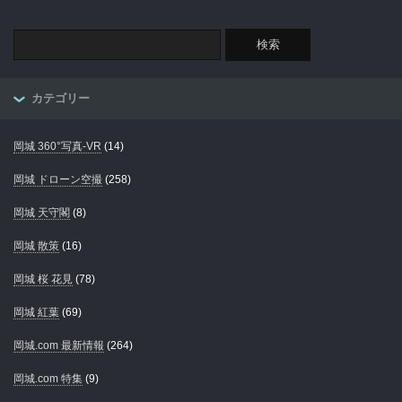
カテゴリー
岡城 360°写真-VR
(14)
岡城 ドローン空撮
(258)
岡城 天守閣
(8)
岡城 散策
(16)
岡城 桜 花見
(78)
岡城 紅葉
(69)
岡城.com 最新情報
(264)
岡城.com 特集
(9)