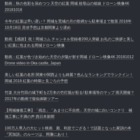
動画：秋の色彩を深めつつ 天空の紅葉 岡城 祖母山の稜線 ドローン映像4K
20181018
今年の紅葉は早い遅い？ 岡城を荒城の月の歌碑から駐車場まで散策 2018年
10月18日 見頃予想は京都関東より遅め
動画:【感謝】祝！岡城コム チャンネル登録者200人突破 お礼のご挨拶と美し
い紅葉に包まれる岡城ドローン映像
動画：紅葉が色づき始めた天空の夕陽が射す岡城 ドローン映像4K 20181012
Drone video in Oka castle, Japan
美しい紅葉の名所 関東や関西よりも綺麗？色んなランキングでランクイン！
岡城 2018 紅葉の時期と見ごろの予想
竹楽 大分竹田の城下町を2万本の竹灯籠が彩る! 駐車場等のマップ 雨天開催？
2017年の動画で疑似体験ツアー
【岡城修復工事】「残念」「あまりに不自然」天空の城に白いコンクリ 補
強工事に不満の声 西日本新聞
100万人導入の大ヒット映画 殿、利息でござる！で話題となった家訓の本
『冥加訓』のルーツは、岡藩にあり！