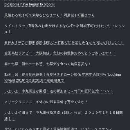
blossoms have begun to bloom!
風情ある城下町で素敵なひなまつり！岡藩城下町雛まつり
タイムトリップ⁈春休みお出かけするなら桜の名所城下町たけたでリフレッシ
ュ！
春休み！中九州横断道路 朝地IC～竹田IC間を楽しみながらお出かけしよう！
全国高校ラグビー！大阪桐蔭、悲願の初優勝おめでとうございます！！
春の七草！新年の一休憩、七草粥を食べて無病息災を！
動画：超・絶景動画連発！春夏秋冬ドローン映像 年末年始特別号 “Looking
toward 2019” 2倍速2018年空撮映像で
いよいよ、中九州道が開通！道の駅あさじ～竹田IC区間 記念イベント
メリークリスマス！冬休みの帰省準備は万全ですか？
いよいよ竹田まで！中九州横断道路（朝地～竹田）２０１９年１月１９日開
通！！
大分・たけたへもうすぐ帰省！道路情報提供サービス知ってますか？