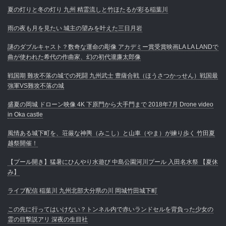
夏の灯りと冬の灯り 九州 精霊流しと竹ほたるが彩る稲葉川
雨の夜も月を見たい 城主の望みを叶えた三日月岩
謎のダブルキャスト？数奇な運命の彫像 アカデミー賞受賞映画LA LA LANDで
曲が使われた希代の作曲家、幻の初代瀧廉太郎像
戦国期 難攻不落の城での死闘 九州武士 豊薩合戦（ほうさつかっせん）戦国最
強軍VS難攻不落の城
盛夏の岡城 ドローン映像 4K 下原門から大手門まで 2018年7月 Drone video
in Oka castle
風情ある城下町を、荘厳な神輿（みこし）と山車（やま）が練り歩く 竹田夏
越祭開催！
【プール開き】猛暑にひんやり水遊び 中島公園河川プール 入田名水祭 【夏休
み】
ライブ配信 稲葉川 九州北部大分県の川 岡城竹田城下町
この先に行ってはいけない？トンネル内で赤いランドセルを背負った少女の
霊の目撃説アリ 深夜の生目社