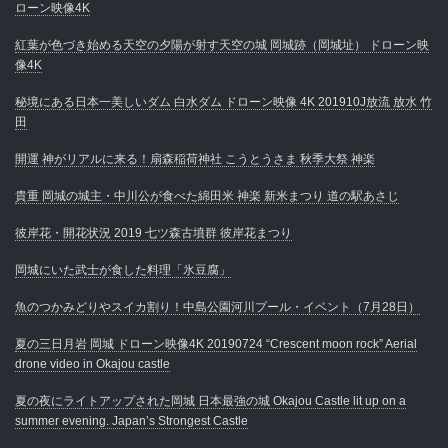
ローン映像4K
紅葉が色づき始める天空の夕陽が射す天空の城 岡城跡（岡城址） ドローン映
像4K
秘境にある日本一美しいダム 白水ダム ドローン映像 4K 201910J放流 放水 竹
田
開運 神がリアルに来る！扇森稲荷神社 こうとうさま 秋季大祭 神楽
貴重 岡城の城主・中川公が食べた綿田米 神楽 新米まつり 道の駅あさじ
彼岸花・開花状況 2019 七ツ森古墳群 彼岸花まつり
岡城にいた武士が食した料理「氷豆腐」
魚のつかみどりやスイカ割り！中島公園河川プール・イベント（7月28日）
夏の三日月岩 岡城 ドローン映像4K 20190724 “Crescent moon rock” Aerial
drone video in Okajou castle
夏の夜にライトアップされた岡城 日本最強の城 Okajou Castle lit up on a
summer evening. Japan’s Strongest Castle