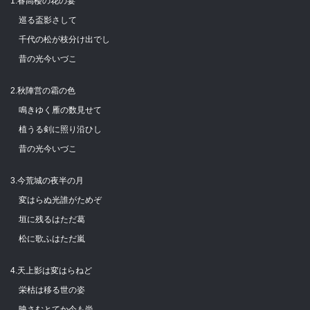
1.春高楼の花の宴
巡る盃影さして
千代の松が枝分け出でし
昔の光今いづこ
2.秋陣営の霜の色
鳴きゆく雁の数見せて
植うる剣に照り沿ひし
昔の光今いづこ
3.今荒城の夜半の月
変はらぬ光誰がためぞ
垣に残るはただ葛
松に歌ふはただ嵐
4.天上影は変はらねど
栄枯は移る世の姿
映さむとてか今も尚