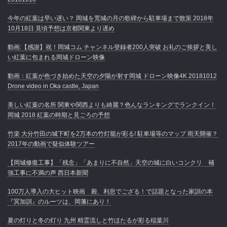
今年の紅葉は早い遅い？ 岡城を荒城の月の歌碑から駐車場まで散策 2018年
10月18日 見頃予想は京都関東より遅め
動画:【感謝】祝！岡城コム チャンネル登録者200人突破 お礼のご挨拶と美し
い紅葉に包まれる岡城ドローン映像
動画：紅葉が色づき始めた天空の夕陽が射す岡城 ドローン映像4K 20181012
Drone video in Oka castle, Japan
美しい紅葉の名所 関東や関西よりも綺麗？色んなランキングでランクイン！
岡城 2018 紅葉の時期と見ごろの予想
竹楽 大分竹田の城下町を2万本の竹灯籠が彩る! 駐車場等のマップ 雨天開催？
2017年の動画で疑似体験ツアー
【岡城修復工事】「残念」「あまりに不自然」天空の城に白いコンクリ 補
強工事に不満の声 西日本新聞
100万人導入の大ヒット映画 殿、利息でござる！で話題となった家訓の本
『冥加訓』のルーツは、岡藩にあり！
夏の灯りと冬の灯り 九州 精霊流しと竹ほたるが彩る稲葉川