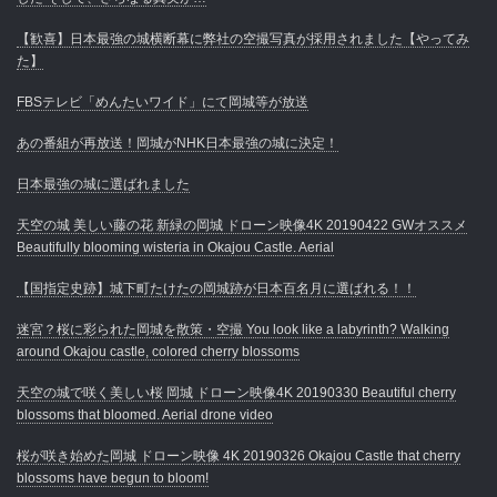
【歓喜】日本最強の城横断幕に弊社の空撮写真が採用されました【やってみ
た】
FBSテレビ「めんたいワイド」にて岡城等が放送
あの番組が再放送！岡城がNHK日本最強の城に決定！
日本最強の城に選ばれました
天空の城 美しい藤の花 新緑の岡城 ドローン映像4K 20190422 GWオススメ
Beautifully blooming wisteria in Okajou Castle. Aerial
【国指定史跡】城下町たけたの岡城跡が日本百名月に選ばれる！！
迷宮？桜に彩られた岡城を散策・空撮 You look like a labyrinth? Walking
around Okajou castle, colored cherry blossoms
天空の城で咲く美しい桜 岡城 ドローン映像4K 20190330 Beautiful cherry
blossoms that bloomed. Aerial drone video
桜が咲き始めた岡城 ドローン映像 4K 20190326 Okajou Castle that cherry
blossoms have begun to bloom!