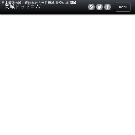
日本最強の城に選ばれた九州竹田城 天空の城
岡城
menu