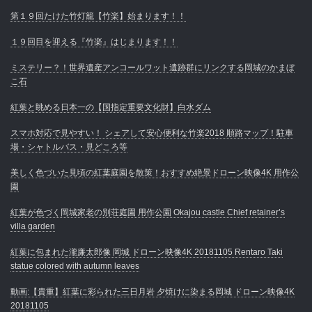
第１９回たけた竹灯籠【竹楽】始まります！！
１９回目を迎える『竹楽』はじまります！！
ミステリー？！世界遺産アンコールワット遺跡群にリンクする岡城のかまぼ
こ石
紅葉と眺める日本一の【国指定重要文化財】白水ダム
スマホ対応で見やすい！ シェアして安心便利な竹楽2018 順路マップ！駐車
場・シャトルバス・見どころ等
美しく色づいた見頃の紅葉庭園を散策！おすすめ絶景ドローン映像4K 用作公
園
紅葉が色づく岡城家老の別荘庭園 用作公園 Okajou castle Chief retainer’s
villa garden
紅葉に包まれた瀧廉太郎像 岡城 ドローン映像4K 20181105 Rentaro Taki
statue colored with autumn leaves
動画:【貴重】紅葉に彩られた三日月岩 夕焼けに染まる岡城 ドローン映像4K
20181105