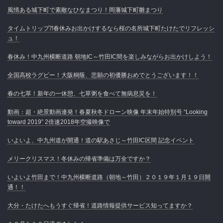
風情ある城下町で素敵なひなまつり！岡藩城下町雛まつり
タイムトリップ⁈春休みお出かけするなら桜の名所城下町たけたでリフレッシ
ュ！
春休み！中九州横断道路 朝地IC～竹田IC間を楽しみながらお出かけしよう！
全国高校ラグビー！大阪桐蔭、悲願の初優勝おめでとうございます！！
春の七草！新年の一休憩、七草粥を食べて無病息災を！
動画：超・絶景動画連発！春夏秋冬ドローン映像 年末年始特別号 “Looking
toward 2019” 2倍速2018年空撮映像で
いよいよ、中九州道が開通！道の駅あさじ～竹田IC区間 記念イベント
メリークリスマス！冬休みの帰省準備は万全ですか？
いよいよ竹田まで！中九州横断道路（朝地～竹田）２０１９年１月１９日開
通！！
大分・たけたへもうすぐ帰省！道路情報提供サービス知ってますか？