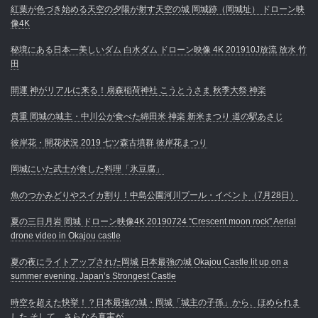
紅葉が色づき始める天空の夕陽が射す天空の城 岡城跡（岡城址） ドローン映
像4K
秘境にある日本一美しいダム 白水ダム ドローン映像 4K 201910J放流 放水 竹
田
開運 神がリアルに来る！扇森稲荷神社 こうとうさま 秋季大祭 神楽
貴重 岡城の城主・中川公が食べた綿田米 神楽 新米まつり 道の駅あさじ
彼岸花・開花状況 2019 七ツ森古墳群 彼岸花まつり
岡城にいた武士が食した料理「氷豆腐」
魚のつかみどりやスイカ割り！中島公園河川プール・イベント（7月28日）
夏の三日月岩 岡城 ドローン映像4K 20190724 “Crescent moon rock” Aerial
drone video in Okajou castle
夏の夜にライトアップされた岡城 日本最強の城 Okajou Castle lit up on a
summer evening. Japan’s Strongest Castle
時空を超えた快挙！？日本最強の城・岡城「城主の子孫」から、ほめられま
した そして、さらなる真実が…