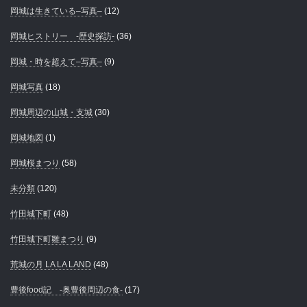
岡城は生きている–写真–
(12)
岡城ヒストリー -歴史探訪-
(36)
岡城・時を超えて–写真–
(9)
岡城写真
(18)
岡城周辺の山城・支城
(30)
岡城地図
(1)
岡城桜まつり
(58)
未分類
(120)
竹田城下町
(48)
竹田城下町雛まつり
(9)
荒城の月 LA LA LAND
(48)
豊後food記 -奥豊後周辺の食-
(17)