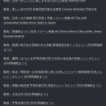
動画：日本一美しいダム 麗しき水流 白水ダム散策 Hakusui Dam
動画：美しい水のUFO 音無井路円形分水散策 Circular diversion 円筒分水
動画：日本一の六連橋 明正井路１号橋 ドローン映像 4K The sixth
consecutive bridge drone video in Japan
動画：岡城桜まつり 2018 ドローン映像 4K Drone video in Oka castle. cherry
blossom festival
動画：桜唇の美少女が荒城の月を演奏 岡城清流太鼓インタビュー 2018岡城桜
まつり
動画：勝鬨！(かちどき)甲冑武者行列 大分市の会社員の皆様にインタビュー
2018岡城桜まつり
動画：疾走！岡田准一主演 映画 関ヶ原に出演したココペリ騎馬軍団 宮本さん
にインタビュー 2018岡城桜まつり
動画：美貌の鎧武者 甲冑武者行列 清原さんインタビュー 2018 岡城桜まつり
動画：大名行列 2018 岡城桜まつり
動画：甲冑武者行列 2018 岡城桜まつり