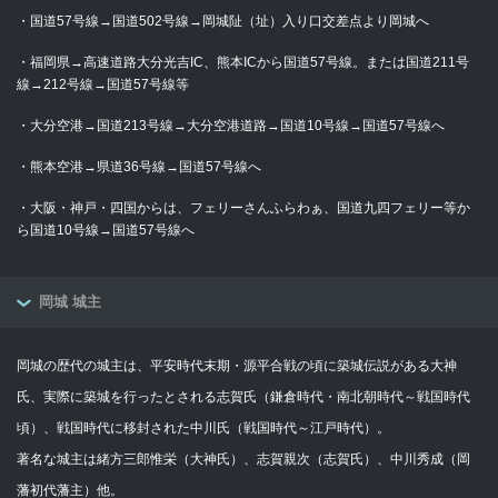
・国道57号線→国道502号線→岡城阯（址）入り口交差点より岡城へ
・福岡県→高速道路大分光吉IC、熊本ICから国道57号線。または国道211号
線→212号線→国道57号線等
・大分空港→国道213号線→大分空港道路→国道10号線→国道57号線へ
・熊本空港→県道36号線→国道57号線へ
・大阪・神戸・四国からは、フェリーさんふらわぁ、国道九四フェリー等か
ら国道10号線→国道57号線へ
岡城 城主
岡城の歴代の城主は、平安時代末期・源平合戦の頃に築城伝説がある大神
氏、実際に築城を行ったとされる志賀氏（鎌倉時代・南北朝時代～戦国時代
頃）、戦国時代に移封された中川氏（戦国時代～江戸時代）。
著名な城主は緒方三郎惟栄（大神氏）、志賀親次（志賀氏）、中川秀成（岡
藩初代藩主）他。