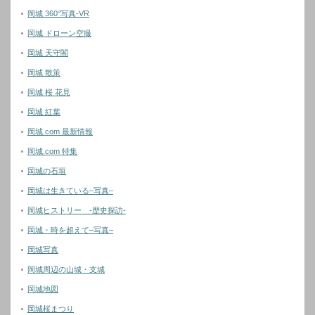
岡城 360°写真-VR
岡城 ドローン空撮
岡城 天守閣
岡城 散策
岡城 桜 花見
岡城 紅葉
岡城.com 最新情報
岡城.com 特集
岡城の石垣
岡城は生きている–写真–
岡城ヒストリー -歴史探訪-
岡城・時を超えて–写真–
岡城写真
岡城周辺の山城・支城
岡城地図
岡城桜まつり