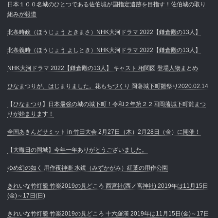
日本１００名城のひとつである佐伯城が国指定遺跡を目指す！佐伯城の取り
組みが報道
北条時政（ほうじょう ときまさ）NHK大河ドラマ 2022【鎌倉殿の13人】
北条義時（ほうじょう よしとき）NHK大河ドラマ 2022【鎌倉殿の13人】
NHK大河ドラマ 2022【鎌倉殿の13人】 キャスト 相関図 登場人物まとめ
ひなまつりが、はじまりました。花もちづくり 岡藩城下町雛祭り2020.02.14
【ひなまつり】日本最強の城の城下町！令和２年第２２回岡藩城下町雛まつ
りが始まります！
全国あきんどサミット in 竹田大会 2月27日（木）2月28日（金）に開催！
【大晦日の岡城】今年一年ありがとうございました。
ゆめ幻の如く 用作夜神楽 水鏡（みずかがみ）紅葉の用作公園
きれいな竹灯籠 竹楽2019の見どころ 西宮社(西ノ宮神社) 2019年は11月15日
(金)～17日(日)
きれいな竹灯籠 竹楽2019の見どころ 十六羅漢 2019年は11月15日(金)～17日