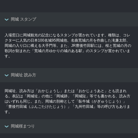
岡城 スタンプ
入場窓口に岡城観光の記念になるスタンプが置かれています。種類は、コレ
クターに人気の日本100名城95岡城他、名曲荒城の月を作曲した滝廉太郎、
岡城の入り口に構える大手門等。また、JR豊後竹田駅には、桜と荒城の月の
歌詞が刻まれた「荒城の月ゆかりの城のある駅」のスタンプが置かれていま
す。
岡城址 読み方
岡城址、読み方は「おかじょうし」または「おかじょうあと」とも読まれ
る。表記は「岡城址」の他に「岡城跡」「岡城阯」等でも書かれる、読み方
はいずれも同じ。また、岡城の別称として「臥牛城（がぎゅうじょう）」
「豊後竹田城（ぶんごたけたじょう）」「九州竹田城」等の呼び方もありま
す。
岡城桜まつり