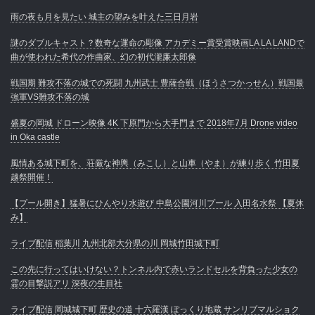
雨の夜も月を見たい 城主の望みを叶えた三日月岩
謎のダブルキャスト？数奇な運命の彫像 アカデミー賞受賞映画LA LA LANDで
曲が使われた希代の作曲家、幻の初代瀧廉太郎像
戦国期 難攻不落の城での死闘 九州武士 豊薩合戦（ほうさつかっせん）戦国最
強軍VS難攻不落の城
盛夏の岡城 ドローン映像 4K 下原門から大手門まで 2018年7月 Drone video
in Oka castle
風情ある城下町を、荘厳な神輿（みこし）と山車（やま）が練り歩く 竹田夏
越祭開催！
【プール開き】猛暑にひんやり水遊び 中島公園河川プール 入田名水祭 【夏休
み】
ライブ配信 稲葉川 九州北部大分県の川 岡城竹田城下町
この先に行ってはいけない？トンネル内で赤いランドセルを背負った少女の
霊の目撃説アリ 深夜の生目社
ライブ配信 岡城城下町 歴史の道 十六羅漢 ぽっくり地蔵 サンリブマルショク