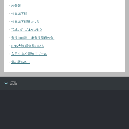
未分類
竹田城下町
竹田城下町雛まつり
荒城の月 LA LA LAND
豊後food記 -奥豊後周辺の食-
NHK大河 鎌倉殿の13人
入田 中島公園河川プール
道の駅あさじ
広告