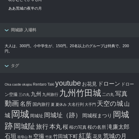
ああ荒城の夜半の月
岡城跡 入場料
大人は、300円。小中学生が、150円。20名以上のグループは特典で、200
円。
タグ
youtube
ドローン
お花見
ドロー
Rentaro Taki
Oka castle
okajou
九州竹田城
写真
九州
ン空撮
九州旅行
二の丸
三の丸
動画
天空の城
名所
山
国内旅行
大名行列
夏
夏休み
大手門
岡城
岡城
岡城址（跡）
城
岡城桜まつり
岡城址
跡
岡城阯
旅行
本丸
滝廉太郎
桜
桜の写真
桜の名所
紅葉
石垣
空撮
荒城の月
竹田城下町
花見
秋
祖母山
竹楽