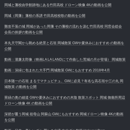
岡城と藩校由学館跡地にある竹田高校 ドローン映像 4Kの動画を公開
岡城（岡藩）藩校の系譜 竹田高校校歌の動画を公開
難攻不落の城 岡城があった岡藩 その藩校の流れを汲む竹田高校 同窓会総会
会長の挨拶の動画を公開
本丸天守閣から眺める絶景と石垣 岡城散策 GWや夏休みにおすすめ の動画を
公開
動画：瀧廉太郎像（映画LA LA LANDにて作曲した荒城の月が登場） 岡城散策
動画：深緑に包まれた大手門 岡城散策 GWにもおすすめ 2018年4月
日本随一の石垣 まるでマチュピチュ、GWに必見？有名な高石垣や三の丸 岡
城散策 の動画を公開
翠緑の奥の細道 GWや夏休みにおすすめの木陰 散策スポット 岡城 御廟所周辺
ドローン映像 4K の動画を公開
深碧が覆う岡城 祖母山 阿蘇山 GWにもおすすめ 岡城ドローン映像 4Kの動画
を公開