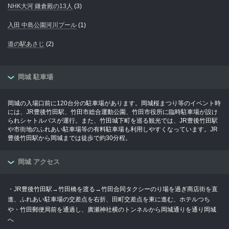
NHK大河 鎌倉殿の13人
(3)
入田 中島公園河川プール
(1)
道の駅あさじ
(2)
岡城 駐車場
岡城の入場口前に120台分の駐車場があります。岡城桜まつり等のイベント時
には、JR豊後竹田駅、竹田市総合運動公園、竹田市役所に臨時駐車場が設け
られシャトルバスが運行。また、竹田城下町を巡る観光では、JR豊後竹田駅
や市街地のふれあい駐車場等の有料駐車場も利用しやすくなっています。JR
豊後竹田駅から岡城までは徒歩で約30分程。
岡城 アクセス
・JR豊後竹田駅→竹田橋を渡る→竹田合同タクシーのり場を過ぎ商店街を直
進、ふれあい駐車場の交差点を右折、田町交差点を東に進む、ホテルつち
や・竹田郵便局前を通過し、廣瀬神社横のトンネルから岡城通りを通り岡城
へ