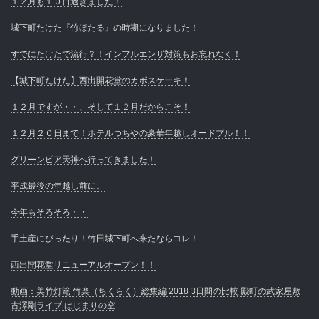
１２月も１０日過ぎました！
城下町たけた『竹ほたる』の時期になりました！
すでにたけたで流行？！インフルエンザ対策もお忘れなく！
【城下町たけた】西出開花堂のカボスケーキ！
１２月ですが・・、そして１２月だからこそ！
１２月２０日まで！ホテルつちやの豪華年越しオードブル！！
グリーンピア天神へ行ってきました！
平成最後の年越し前に。
今年もそろそろ・・
手土産にぴったり！竹田城下町へ来たならコレ！
西出開花堂リニューアルオープン！！
動画：美竹灯篭 竹楽（ちくらく）総集編 2018 3日間の比較 殿町の武家屋敷
古澤剛ライブ はじまりの空