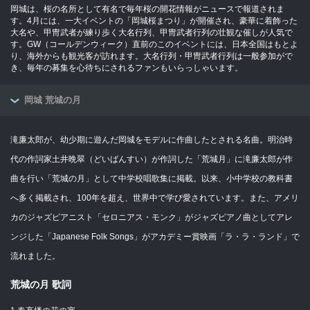
岡城は、桜の名所として有名で毎年桜の開花情報がニュースで報道されま
す。4月には、一大イベントの「岡城桜まつり」が開催され、豪華に着飾った
大名や、甲冑武者が練り歩く大名行列、甲冑武者行列の壮観な催しが人気で
す。GW（コールデンウィーク）直前のこのイベントには、日本全国はもとよ
り、海外からも観光客が訪れます。大名行列・甲冑武者行列は一般参加がで
き、毎年の募集を心待ちにされるファンもいらっしゃいます。
岡城 荒城の月
滝廉太郎が、幼少期に遊んだ岡城をモデルに作曲したとされる名曲。明治時
代の作詞家土井晩翠（どいばんすい）が作詞した「荒城月」に滝廉太郎が作
曲を行い「荒城の月」として中学校唱歌集に掲載。以来、小中学校の教科書
へ多く掲載され、100年を超え、世界中で学び愛されています。また、アメリ
カのジャズピアニスト「セロニアス・モンク」がジャズピアノ曲としてアレ
ンジした「Japanese Folk Songs」がアカデミー賞映画「ラ・ラ・ランド」で
流れました。
荒城の月 歌詞