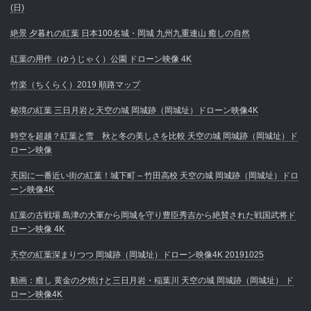
(日)
絶景 夕暮れの紅葉 日本100名城・岡城 九州九重連山 癒しの自然
紅葉の用作（ゆうじゃく）公園 ドローン映像 4K
竹楽（ちくらく）2019 順路マップ
秘境の紅葉 三日月岩と天空の城 岡城跡（岡城址）ドローン映像4K
時空を超越？紅葉と雪 秋と冬の美しさを比較 天空の城 岡城跡（岡城址）ド
ローン映像
天国に一番近い街の紅葉！城下町 – 竹田高校 天空の城 岡城跡（岡城址）ドロ
ーン映像4K
紅葉の古戦場 島津の大軍から岡城を守り豊臣秀吉から絶賛された戦国武将ド
ローン映像 4K
天空の紅葉深まりつつ 岡城跡（岡城址）ドローン映像4K 20191025
動画：癒し 黄金の夕焼けと三日月岩・稲葉川 天空の城 岡城跡（岡城址） ド
ローン映像4K