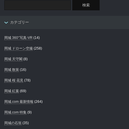
カテゴリー
岡城 360°写真-VR
(14)
岡城 ドローン空撮
(258)
岡城 天守閣
(8)
岡城 散策
(16)
岡城 桜 花見
(78)
岡城 紅葉
(69)
岡城.com 最新情報
(264)
岡城.com 特集
(9)
岡城の石垣
(35)