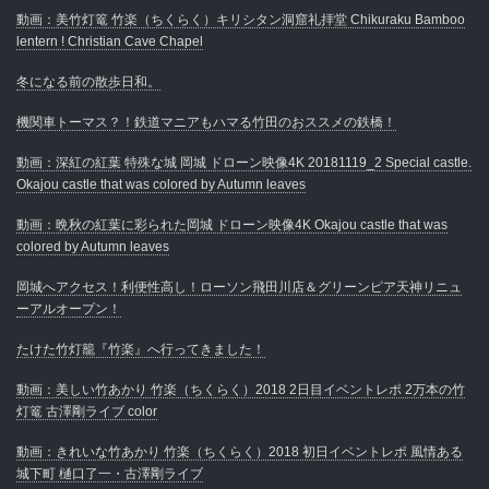
動画：美竹灯篭 竹楽（ちくらく）キリシタン洞窟礼拝堂 Chikuraku Bamboo
lentern ! Christian Cave Chapel
冬になる前の散歩日和。
機関車トーマス？！鉄道マニアもハマる竹田のおススメの鉄橋！
動画：深紅の紅葉 特殊な城 岡城 ドローン映像4K 20181119_2 Special castle.
Okajou castle that was colored by Autumn leaves
動画：晩秋の紅葉に彩られた岡城 ドローン映像4K Okajou castle that was
colored by Autumn leaves
岡城へアクセス！利便性高し！ローソン飛田川店＆グリーンピア天神リニュ
ーアルオープン！
たけた竹灯籠『竹楽』へ行ってきました！
動画：美しい竹あかり 竹楽（ちくらく）2018 2日目イベントレポ 2万本の竹
灯篭 古澤剛ライブ color
動画：きれいな竹あかり 竹楽（ちくらく）2018 初日イベントレポ 風情ある
城下町 樋口了一・古澤剛ライブ