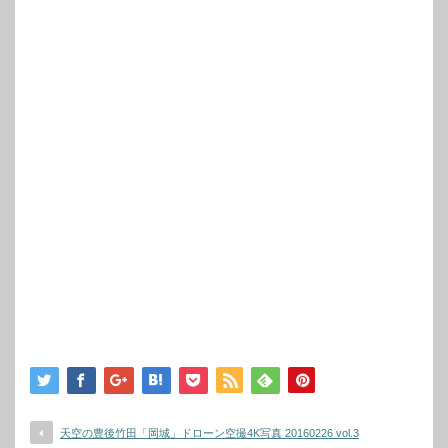
天空の豊後竹田「岡城」ドローン空撮4K写真 20160226 vol.3