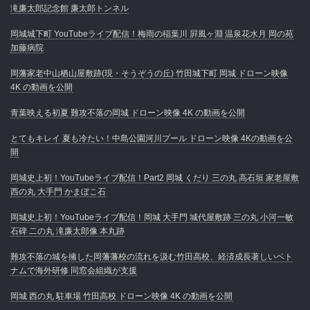
滝廉太郎記念館 廉太郎トンネル
岡城城下町 YouTubeライブ配信！梅雨の稲葉川 屛風ヶ淵 温泉花水月 岡の苑
加藤病院
岡藩家老中山栖山屋敷跡(現・そうぞうの丘) 竹田城下町 岡城 ドローン映像
4K の動画を公開
青葉映える初夏 難攻不落の岡城 ドローン映像 4K の動画を公開
とてもキレイ 夏も冷たい！中島公園河川プール ドローン映像 4Kの動画を公
開
岡城史上初！YouTubeライブ配信！Part2 岡城 くだり 三の丸 高石垣 家老屋敷
西の丸 大手門 かまぼこ石
岡城史上初！YouTubeライブ配信！岡城 大手門 城代屋敷跡 三の丸 小河一敏
石碑 二の丸 滝廉太郎像 本丸跡
難攻不落の城を擁した岡藩藩校の流れを汲む竹田高校、経済成長著しいベト
ナムで海外研修 同窓会組織が支援
岡城 西の丸 駐車場 竹田高校 ドローン映像 4K の動画を公開