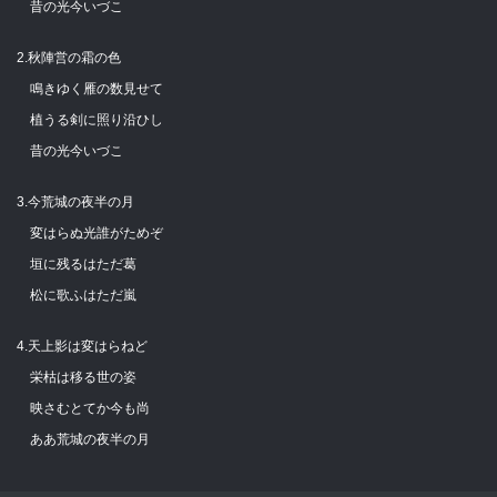
昔の光今いづこ
2.秋陣営の霜の色
鳴きゆく雁の数見せて
植うる剣に照り沿ひし
昔の光今いづこ
3.今荒城の夜半の月
変はらぬ光誰がためぞ
垣に残るはただ葛
松に歌ふはただ嵐
4.天上影は変はらねど
栄枯は移る世の姿
映さむとてか今も尚
ああ荒城の夜半の月