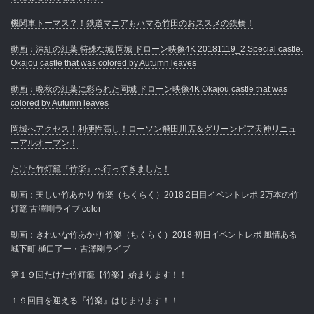
機関車トーマス？！鉄道マニアもハマる竹田のおススメの鉄橋！
動画：深紅の紅葉 特殊な城 岡城 ドローン映像4K 20181119_2 Special castle.
Okajou castle that was colored by Autumn leaves
動画：晩秋の紅葉に彩られた岡城 ドローン映像4K Okajou castle that was
colored by Autumn leaves
岡城へアクセス！利便性高し！ローソン飛田川店＆グリーンピア天神リニュ
ーアルオープン！
たけた竹灯籠『竹楽』へ行ってきました！
動画：美しい竹あかり 竹楽（ちくらく）2018 2日目イベントレポ 2万本の竹
灯篭 古澤剛ライブ color
動画：きれいな竹あかり 竹楽（ちくらく）2018 初日イベントレポ 風情ある
城下町 樋口了一・古澤剛ライブ
第１９回たけた竹灯籠【竹楽】始まります！！
１９回目を迎える『竹楽』はじまります！！