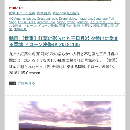
2018-11-9
岡城 ドローン空撮
,
岡城 紅葉
,
岡城.com 最新情報
4K
,
Autumn leaves
,
Crescent rock
,
Drone video
,
Instagram
,
Japanese Folk
Song
,
La La LAND
,
Rentaro Taki
,
castle
,
drone
,
youtube
,
インスタグラム
,
イン
スタ映え
,
ドローン
,
ドローン映像
,
三日月岩
,
動画
,
夕焼け
,
岡城
,
瀧廉太郎
,
紅
葉
,
荒城の月
動画:【貴重】紅葉に彩られた三日月岩 夕焼けに染ま
る岡城 ドローン映像4K 20181105
九州の紅葉の名所”岡城” 秋の柔らかい夕日と不思議な三日月岩の
間には、燃えるような美しい紅葉に包まれた岡城の姿。 【貴重】
紅葉に彩られた三日月岩 夕焼けに染まる岡城 ドローン映像4K
20181105 Crescen…
詳細を見る