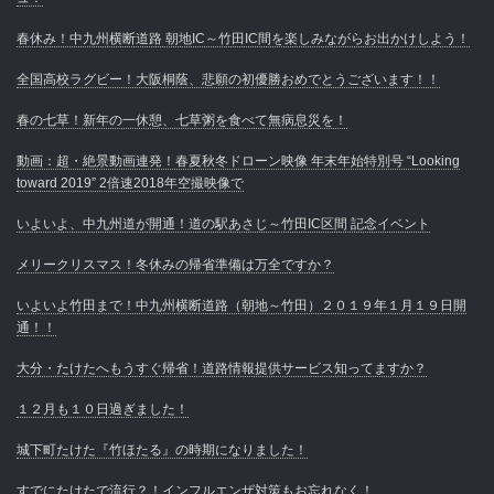
春休み！中九州横断道路 朝地IC～竹田IC間を楽しみながらお出かけしよう！
全国高校ラグビー！大阪桐蔭、悲願の初優勝おめでとうございます！！
春の七草！新年の一休憩、七草粥を食べて無病息災を！
動画：超・絶景動画連発！春夏秋冬ドローン映像 年末年始特別号 “Looking
toward 2019” 2倍速2018年空撮映像で
いよいよ、中九州道が開通！道の駅あさじ～竹田IC区間 記念イベント
メリークリスマス！冬休みの帰省準備は万全ですか？
いよいよ竹田まで！中九州横断道路（朝地～竹田）２０１９年１月１９日開
通！！
大分・たけたへもうすぐ帰省！道路情報提供サービス知ってますか？
１２月も１０日過ぎました！
城下町たけた『竹ほたる』の時期になりました！
すでにたけたで流行？！インフルエンザ対策もお忘れなく！