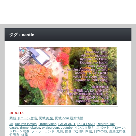
タグ：castle
2018-11-9
岡城 ドローン空撮
,
岡城 紅葉
,
岡城.com 最新情報
4K
,
Autumn leaves
,
Drone video
,
LALALAND
,
La La LAND
,
Rentaro Taki
,
castle
,
drone
,
okajou
,
okajou.com
,
youtube
,
インスタ映え
,
スポット
,
ドローン
,
ドローン映像
,
ラ・ラ・ランド
,
九州
,
動画
,
大分県
,
岡城
,
日本の城
,
瀧廉太郎像
,
竹田市
,
紅葉