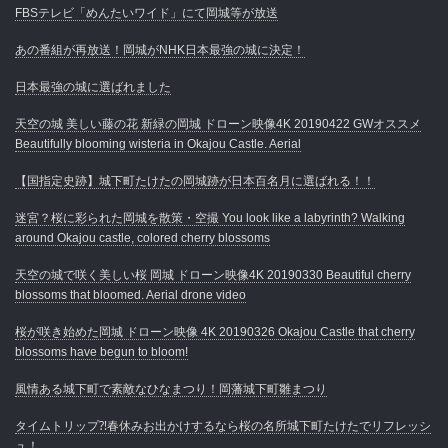
FBSテレビ「めんたいワイド」にて岡城等が放送
あの番組が再放送！岡城がNHK日本最強の城に決定！
日本最強の城に選ばれました
天空の城 美しい藤の花 新緑の岡城 ドローン映像4K 20190422 GWオススメ
Beautifully blooming wisteria in Okajou Castle. Aerial
【国指定史跡】城下町たけたの岡城跡が日本百名月に選ばれる！！
迷宮？桜に彩られた岡城を散策・空撮 You look like a labyrinth? Walking
around Okajou castle, colored cherry blossoms
天空の城で咲く美しい桜 岡城 ドローン映像4K 20190330 Beautiful cherry
blossoms that bloomed. Aerial drone video
桜が咲き始めた岡城 ドローン映像 4K 20190326 Okajou Castle that cherry
blossoms have begun to bloom!
風情ある城下町で素敵なひなまつり！岡藩城下町雛まつり
タイムトリップ⁈春休みお出かけするなら桜の名所城下町たけたでリフレッシ
ュ！