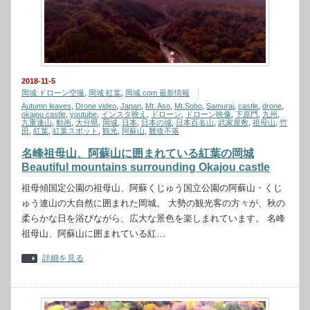
2018-11-5
岡城 ドローン空撮
,
岡城 紅葉
,
岡城.com 最新情報
Autumn leaves
,
Drone video
,
Japan
,
Mt. Aso
,
Mt.Sobo
,
Samurai
,
castle
,
drone
,
okajou castle
,
youtube
,
インスタ映え
,
ドローン
,
ドローン映像
,
下原門
,
九州
,
九重連山
,
動画
,
大分県
,
岡城
,
日本
,
日本の城
,
日本百名山
,
武家屋敷
,
祖母山
,
竹
田
,
紅葉
,
紅葉スポット
,
観光
,
阿蘇山
,
難攻不落
名峰祖母山、阿蘇山に囲まれている紅葉の岡城
Beautiful mountains surrounding Okajou castle
祖母傾国定公園の祖母山、阿蘇くじゅう国立公園の阿蘇山・くじ
ゅう連山の大自然に囲まれた岡城。 大勢の観光客の方々が、秋の
柔らかな日を浴びながら、広大な景色を楽しまれています。 名峰
祖母山、阿蘇山に囲まれている紅…
詳細を見る