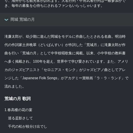
り、海外からも観光客が訪れます。大名行列・甲冑武者行列は一般参加がで
き、毎年の募集を心待ちにされるファンもいらっしゃいます。
岡城 荒城の月
滝廉太郎が、幼少期に遊んだ岡城をモデルに作曲したとされる名曲。明治時
代の作詞家土井晩翠（どいばんすい）が作詞した「荒城月」に滝廉太郎が作
曲を行い「荒城の月」として中学校唱歌集に掲載。以来、小中学校の教科書
へ多く掲載され、100年を超え、世界中で学び愛されています。また、アメリ
カのジャズピアニスト「セロニアス・モンク」がジャズピアノ曲としてアレ
ンジした「Japanese Folk Songs」がアカデミー賞映画「ラ・ラ・ランド」で
流れました。
荒城の月 歌詞
1.春高楼の花の宴
巡る盃影さして
千代の松が枝分け出でし