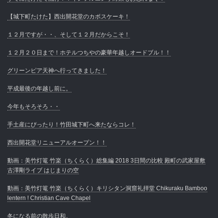
【城下町たけた】西出開花堂のカボスケーキ！
１２月ですが・・、そして１２月だからこそ！
１２月２０日まで！ホテルつちやの豪華年越しオードブル！！
グリーンピア天神へ行ってきました！
平成最後の年越し前に。
今年もそろそろ・・
手土産にぴったり！竹田城下町へ来たならコレ！
西出開花堂リニューアルオープン！！
動画：美竹灯篭 竹楽（ちくらく）総集編 2018 3日間の比較 殿町の武家屋敷
古澤剛ライブ はじまりの空
動画：美竹灯篭 竹楽（ちくらく）キリシタン洞窟礼拝堂 Chikuraku Bamboo
lentern ! Christian Cave Chapel
冬になる前の散歩日和。