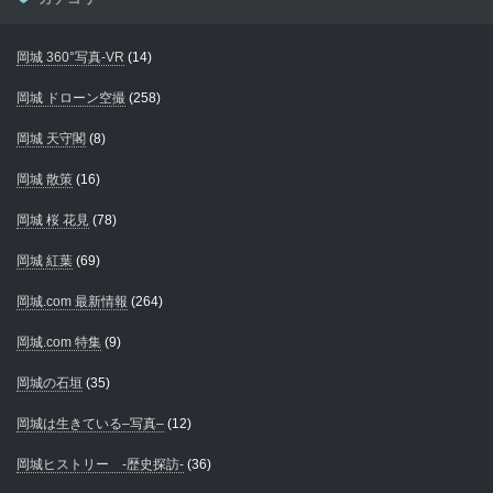
岡城 360°写真-VR
(14)
岡城 ドローン空撮
(258)
岡城 天守閣
(8)
岡城 散策
(16)
岡城 桜 花見
(78)
岡城 紅葉
(69)
岡城.com 最新情報
(264)
岡城.com 特集
(9)
岡城の石垣
(35)
岡城は生きている–写真–
(12)
岡城ヒストリー -歴史探訪-
(36)