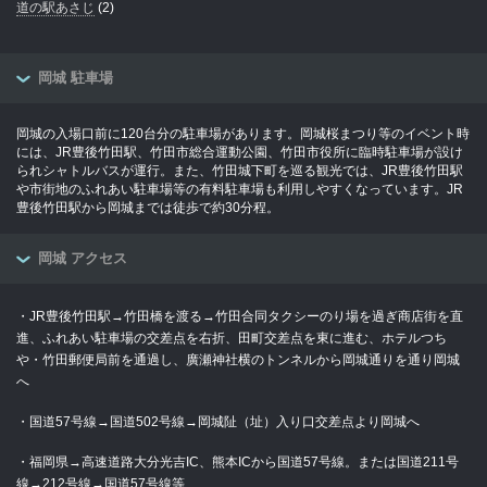
道の駅あさじ
(2)
岡城 駐車場
岡城の入場口前に120台分の駐車場があります。岡城桜まつり等のイベント時
には、JR豊後竹田駅、竹田市総合運動公園、竹田市役所に臨時駐車場が設け
られシャトルバスが運行。また、竹田城下町を巡る観光では、JR豊後竹田駅
や市街地のふれあい駐車場等の有料駐車場も利用しやすくなっています。JR
豊後竹田駅から岡城までは徒歩で約30分程。
岡城 アクセス
・JR豊後竹田駅→竹田橋を渡る→竹田合同タクシーのり場を過ぎ商店街を直
進、ふれあい駐車場の交差点を右折、田町交差点を東に進む、ホテルつち
や・竹田郵便局前を通過し、廣瀬神社横のトンネルから岡城通りを通り岡城
へ
・国道57号線→国道502号線→岡城阯（址）入り口交差点より岡城へ
・福岡県→高速道路大分光吉IC、熊本ICから国道57号線。または国道211号
線→212号線→国道57号線等