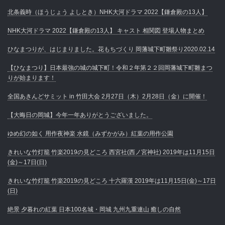
北条義時（ほうじょう よしとき）NHK大河ドラマ 2022【鎌倉殿の13人】
NHK大河ドラマ 2022【鎌倉殿の13人】 キャスト 相関図 登場人物まとめ
ひなまつりが、はじまりました。花もちづくり 岡藩城下町雛祭り2020.02.14
【ひなまつり】日本最強の城の城下町！令和２年第２２回岡藩城下町雛まつ
りが始まります！
全国あきんどサミット in 竹田大会 2月27日（木）2月28日（金）に開催！
【大晦日の岡城】今年一年ありがとうございました。
ゆめ幻の如く 用作夜神楽 水鏡（みずかがみ）紅葉の用作公園
きれいな竹灯籠 竹楽2019の見どころ 西宮社(西ノ宮神社) 2019年は11月15日
(金)～17日(日)
きれいな竹灯籠 竹楽2019の見どころ 十六羅漢 2019年は11月15日(金)～17日
(日)
絶景 夕暮れの紅葉 日本100名城・岡城 九州九重連山 癒しの自然