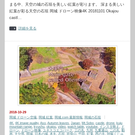
まる中、天空の城の石垣を美しい紅葉が彩ります。 深まる美しい
紅葉が彩る天空の石垣 岡城 ドローン映像4K 20181101 Okajou
castl…
詳細を見る
2018-10-29
岡城 ドローン空撮
,
岡城 紅葉
,
岡城.com 最新情報
,
岡城の石垣
4K
,
4K image quality
,
Aso
,
Autumn leaves
,
Japan
,
Mt.Sobo
,
castle
,
drone
,
kuju
mountain range
,
kyushu
,
okajou
,
video
,
watch table
,
youtube
,
インスタ映え
,
ド
ローン
,
ドローン映像
,
ユネスコエコパーク
,
三の丸
,
九州
,
九重連山
,
二の丸
,
動
画
,
大分県
,
岡城
,
日本の城
,
本丸
,
石垣
,
祖母山
,
竹田
,
紅葉
,
西の丸
,
阿蘇くじゅ