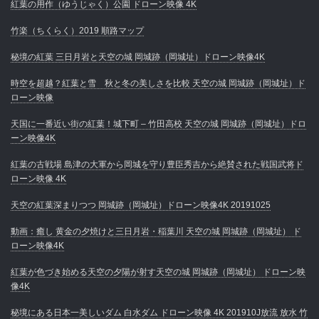
紅葉の用作（ゆうじゃく）公園 ドローン映像 4K
竹楽（ちくらく）2019 順路マップ
秘境の紅葉 三日月岩と天空の城 岡城跡（岡城址）ドローン映像4K
時空を超越？紅葉と雪 秋と冬の美しさを比較 天空の城 岡城跡（岡城址）ド
ローン映像
天国に一番近い街の紅葉！城下町 – 竹田高校 天空の城 岡城跡（岡城址）ドロ
ーン映像4K
紅葉の古戦場 島津の大軍から岡城を守り豊臣秀吉から絶賛された戦国武将ド
ローン映像 4K
天空の紅葉深まりつつ 岡城跡（岡城址）ドローン映像4K 20191025
動画：癒し 黄金の夕焼けと三日月岩・稲葉川 天空の城 岡城跡（岡城址） ド
ローン映像4K
紅葉が色づき始める天空の夕陽が射す天空の城 岡城跡（岡城址） ドローン映
像4K
秘境にある日本一美しいダム 白水ダム ドローン映像 4K 201910J放流 放水 竹