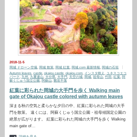
2018-11-5
岡城 ドローン空撮
,
岡城 散策
,
岡城 紅葉
,
岡城.com 最新情報
,
岡城の石垣
Autumn leaves
,
castle
,
okajou castle
,
okajou.com
,
インスタ映え
,
ユネスコエコ
パーク
,
九州
,
九重連山
,
大分県
,
大手門
,
天空の城
,
岡城
,
祖母山
,
竹田
,
紅葉
,
阿
蘇くじゅう国立公園
,
阿蘇山
,
難攻不落
紅葉に彩られた岡城の大手門を歩く Walking main
gate of Okajou castle colored with autumn leaves
深まる秋の空気と柔らかな夕日の中、紅葉に彩られた岡城の大手
門を散策。 遠くには、阿蘇くじゅう国立公園・祖母傾国定公園の
絶景が広がります。 紅葉に彩られた岡城の大手門を歩く Walking
main gate of…
詳細を見る