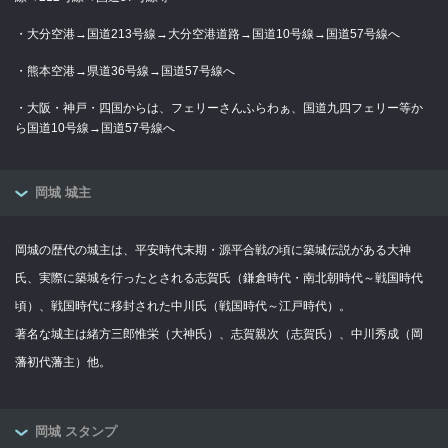
・大分空港→国道213号線→大分空港道路→国道10号線→国道57号線へ
・熊本空港→県道36号線→国道57号線へ
・大阪・神戸・四国からは、フェリーさんふらわぁ、国道九四フェリー等か
ら国道10号線→国道57号線へ
岡城 城主
岡城の歴代の城主は、平安時代末期・源平合戦の頃に築城伝説がある大神
氏、実際に築城を行ったとされる志賀氏（鎌倉時代・南北朝時代～戦国時代
頃）、戦国時代に移封された中川氏（戦国時代～江戸時代）。
著名な城主は緒方三郎惟栄（大神氏）、志賀親次（志賀氏）、中川秀成（岡
藩初代藩主）他。
岡城 スタンプ