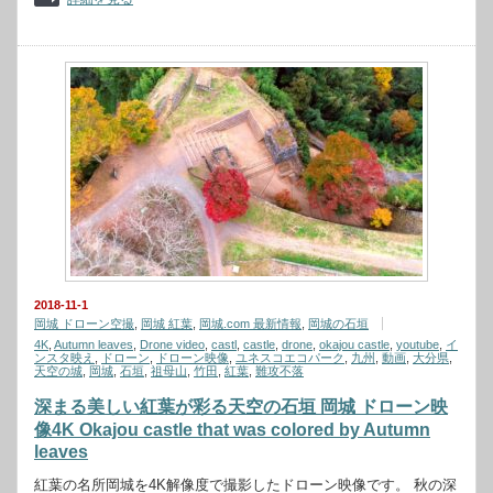
2018-11-1
岡城 ドローン空撮
,
岡城 紅葉
,
岡城.com 最新情報
,
岡城の石垣
4K
,
Autumn leaves
,
Drone video
,
castl
,
castle
,
drone
,
okajou castle
,
youtube
,
イ
ンスタ映え
,
ドローン
,
ドローン映像
,
ユネスコエコパーク
,
九州
,
動画
,
大分県
,
天空の城
,
岡城
,
石垣
,
祖母山
,
竹田
,
紅葉
,
難攻不落
深まる美しい紅葉が彩る天空の石垣 岡城 ドローン映
像4K Okajou castle that was colored by Autumn
leaves
紅葉の名所岡城を4K解像度で撮影したドローン映像です。 秋の深