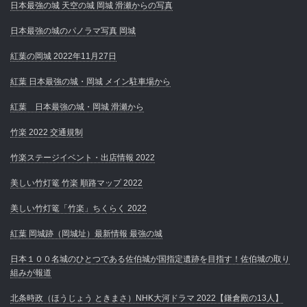
日本最強の城 天空の城 岡城 滑瀬からの写真
日本最強の城のパノラマ写真 岡城
紅葉の岡城 2022年11月27日
紅葉 日本最強の城・岡城 メイン駐車場から
紅葉 日本最強の城・岡城 滑瀬から
竹楽 2022 交通規制
竹楽ステージイベント・出店情報 2022
美しい竹灯篭 竹楽 順路マップ 2022
美しい竹灯篭「竹楽」ちくらく 2022
紅葉 岡城跡（岡城址）最新情報 最強の城
日本１００名城のひとつである佐伯城が国指定遺跡を目指す！佐伯城の取り
組みが報道
北条時政（ほうじょう ときまさ）NHK大河ドラマ 2022【鎌倉殿の13人】