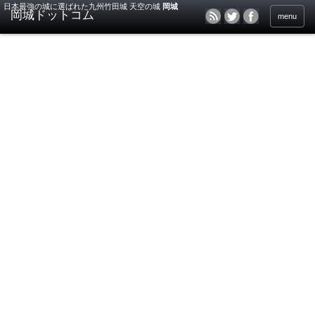
日本最強の城に選ばれた九州竹田城 天空の城
岡城
menu