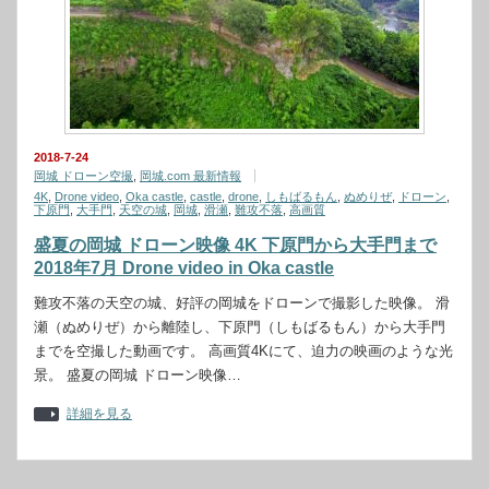
2018-7-24
岡城 ドローン空撮
,
岡城.com 最新情報
4K
,
Drone video
,
Oka castle
,
castle
,
drone
,
しもばるもん
,
ぬめりぜ
,
ドローン
,
下原門
,
大手門
,
天空の城
,
岡城
,
滑瀬
,
難攻不落
,
高画質
盛夏の岡城 ドローン映像 4K 下原門から大手門まで
2018年7月 Drone video in Oka castle
難攻不落の天空の城、好評の岡城をドローンで撮影した映像。 滑
瀬（ぬめりぜ）から離陸し、下原門（しもばるもん）から大手門
までを空撮した動画です。 高画質4Kにて、迫力の映画のような光
景。 盛夏の岡城 ドローン映像…
詳細を見る