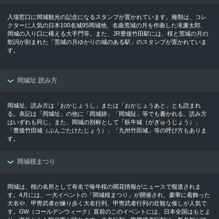
入場窓口に岡城観光の記念になるスタンプが置かれています。種類は、コレ
クターに人気の日本100名城95岡城他、名曲荒城の月を作曲した滝廉太郎、
岡城の入り口に構える大手門等。また、JR豊後竹田駅には、桜と荒城の月の
歌詞が刻まれた「荒城の月ゆかりの城のある駅」のスタンプが置かれていま
す。
岡城址 読み方
岡城址、読み方は「おかじょうし」または「おかじょうあと」とも読まれ
る。表記は「岡城址」の他に「岡城跡」「岡城阯」等でも書かれる、読み方
はいずれも同じ。また、岡城の別称として「臥牛城（がぎゅうじょう）」
「豊後竹田城（ぶんごたけたじょう）」「九州竹田城」等の呼び方もありま
す。
岡城桜まつり
岡城は、桜の名所として有名で毎年桜の開花情報がニュースで報道されま
す。4月には、一大イベントの「岡城桜まつり」が開催され、豪華に着飾った
大名や、甲冑武者が練り歩く大名行列、甲冑武者行列の壮観な催しが人気で
す。GW（コールデンウィーク）直前のこのイベントには、日本全国はもとよ