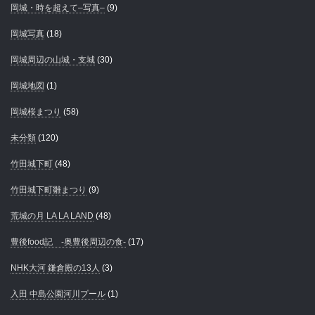
岡城・時を超えて–写真–
(9)
岡城写真
(18)
岡城周辺の山城・支城
(30)
岡城地図
(1)
岡城桜まつり
(58)
未分類
(120)
竹田城下町
(48)
竹田城下町雛まつり
(9)
荒城の月 LA LA LAND
(48)
豊後food記 -奥豊後周辺の食-
(17)
NHK大河 鎌倉殿の13人
(3)
入田 中島公園河川プール
(1)