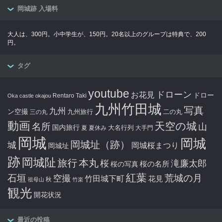
岡城跡 入場料
大人は、300円。小中学生が、150円。20名以上のグループは特典で、200
円。
タグ
youtube
ドローン
お花見
ドロー
Rentaro Taki
Oka castle
okajou
九州竹田城
写真
九州
ン空撮
九州旅行
二の丸
三の丸
動画
天空の城
名所
山
国内旅行
大名行列
夏
夏休み
大手門
岡城
岡城
岡城址（跡）
城
岡城桜まつり
岡城址
跡
岡城阯
旅行
本丸
滝廉太郎
桜
桜の写真
桜の名所
紅葉
石垣
空撮
荒城の月
竹田城下町
花見
秋
祖母山
竹楽
観光
開花状況
最近の投稿