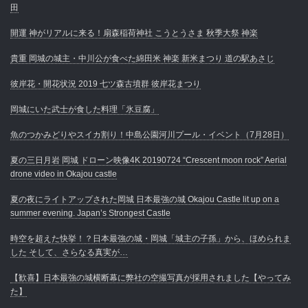
田
開運 神がリアルに来る！扇森稲荷神社 こうとうさま 秋季大祭 神楽
貴重 岡城の城主・中川公が食べた綿田米 神楽 新米まつり 道の駅あさじ
彼岸花・開花状況 2019 七ツ森古墳群 彼岸花まつり
岡城にいた武士が食した料理「氷豆腐」
魚のつかみどりやスイカ割り！中島公園河川プール・イベント（7月28日）
夏の三日月岩 岡城 ドローン映像4K 20190724 “Crescent moon rock” Aerial
drone video in Okajou castle
夏の夜にライトアップされた岡城 日本最強の城 Okajou Castle lit up on a
summer evening. Japan’s Strongest Castle
時空を超えた快挙！？日本最強の城・岡城「城主の子孫」から、ほめられま
した そして、さらなる真実が…
【歓喜】日本最強の城横断幕に弊社の空撮写真が採用されました【やってみ
た】