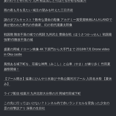
夏の灯りと冬の灯り 九州 精霊流しと竹ほたるが彩る稲葉川
雨の夜も月を見たい 城主の望みを叶えた三日月岩
謎のダブルキャスト？数奇な運命の彫像 アカデミー賞受賞映画LA LA LANDで
曲が使われた希代の作曲家、幻の初代瀧廉太郎像
戦国期 難攻不落の城での死闘 九州武士 豊薩合戦（ほうさつかっせん）戦国最
強軍VS難攻不落の城
盛夏の岡城 ドローン映像 4K 下原門から大手門まで 2018年7月 Drone video
in Oka castle
風情ある城下町を、荘厳な神輿（みこし）と山車（やま）が練り歩く 竹田夏
越祭開催！
【プール開き】猛暑にひんやり水遊び 中島公園河川プール 入田名水祭 【夏休
み】
ライブ配信 稲葉川 九州北部大分県の川 岡城竹田城下町
この先に行ってはいけない？トンネル内で赤いランドセルを背負った少女の
霊の目撃説アリ 深夜の生目社