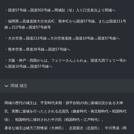
・国道57号線→国道502号線→岡城阯（址）入り口交差点より岡城へ
・福岡県→高速道路大分光吉IC、熊本ICから国道57号線。または国道211号
線→212号線→国道57号線等
・大分空港→国道213号線→大分空港道路→国道10号線→国道57号線へ
・熊本空港→県道36号線→国道57号線へ
・大阪・神戸・四国からは、フェリーさんふらわぁ、国道九四フェリー等か
ら国道10号線→国道57号線へ
岡城 城主
岡城の歴代の城主は、平安時代末期・源平合戦の頃に築城伝説がある大神
氏、実際に築城を行ったとされる志賀氏（鎌倉時代・南北朝時代～戦国時代
頃）、戦国時代に移封された中川氏（戦国時代～江戸時代）。
著名な城主は緒方三郎惟栄（大神氏）、志賀親次（志賀氏）、中川秀成（岡