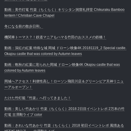
動画：美竹灯篭 竹楽（ちくらく）キリシタン洞窟礼拝堂 Chikuraku Bamboo
lentern ! Christian Cave Chapel
冬になる前の散歩日和。
機関車トーマス？！鉄道マニアもハマる竹田のおススメの鉄橋！
動画：深紅の紅葉 特殊な城 岡城 ドローン映像4K 20181119_2 Special castle.
Okajou castle that was colored by Autumn leaves
動画：晩秋の紅葉に彩られた岡城 ドローン映像4K Okajou castle that was
colored by Autumn leaves
岡城へアクセス！利便性高し！ローソン飛田川店＆グリーンピア天神リニュ
ーアルオープン！
たけた竹灯籠『竹楽』へ行ってきました！
動画：美しい竹あかり 竹楽（ちくらく）2018 2日目イベントレポ 2万本の竹
灯篭 古澤剛ライブ color
動画：きれいな竹あかり 竹楽（ちくらく）2018 初日イベントレポ 風情ある