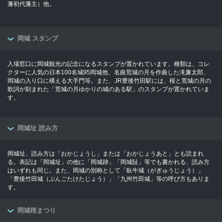
藩初代藩主）他。
岡城 スタンプ
入場窓口に岡城観光の記念になるスタンプが置かれています。種類は、コレ
クターに人気の日本100名城95岡城他、名曲荒城の月を作曲した滝廉太郎、
岡城の入り口に構える大手門等。また、JR豊後竹田駅には、桜と荒城の月の
歌詞が刻まれた「荒城の月ゆかりの城のある駅」のスタンプが置かれていま
す。
岡城址 読み方
岡城址、読み方は「おかじょうし」または「おかじょうあと」とも読まれ
る。表記は「岡城址」の他に「岡城跡」「岡城阯」等でも書かれる、読み方
はいずれも同じ。また、岡城の別称として「臥牛城（がぎゅうじょう）」
「豊後竹田城（ぶんごたけたじょう）」「九州竹田城」等の呼び方もありま
す。
岡城桜まつり