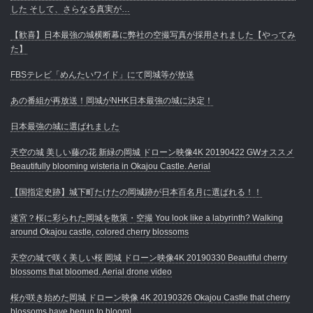
した そして、さらなる真実が…
【歓喜】日本最強の城横断幕に弊社の空撮写真が採用されました【やってみ
た】
FBSテレビ「めんたいワイド」にて岡城等が放送
あの番組が再放送！岡城がNHK日本最強の城に決定！
日本最強の城に選ばれました
天空の城 美しい藤の花 新緑の岡城 ドローン映像4K 20190422 GWオススメ
Beautifully blooming wisteria in Okajou Castle. Aerial
【国指定史跡】城下町たけたの岡城跡が日本百名月に選ばれる！！
迷宮？桜に彩られた岡城を散策・空撮 You look like a labyrinth? Walking
around Okajou castle, colored cherry blossoms
天空の城で咲く美しい桜 岡城 ドローン映像4K 20190330 Beautiful cherry
blossoms that bloomed. Aerial drone video
桜が咲き始めた岡城 ドローン映像 4K 20190326 Okajou Castle that cherry
blossoms have begun to bloom!