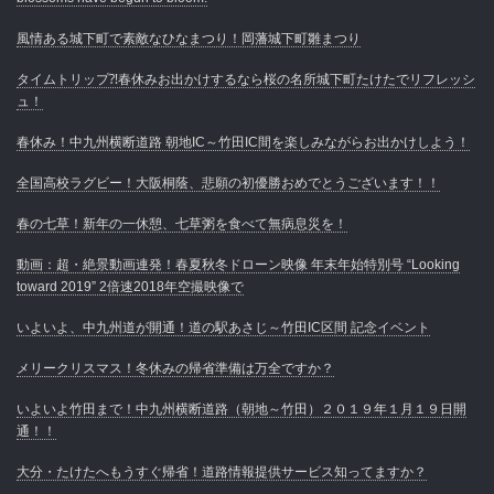
風情ある城下町で素敵なひなまつり！岡藩城下町雛まつり
タイムトリップ⁈春休みお出かけするなら桜の名所城下町たけたでリフレッシ
ュ！
春休み！中九州横断道路 朝地IC～竹田IC間を楽しみながらお出かけしよう！
全国高校ラグビー！大阪桐蔭、悲願の初優勝おめでとうございます！！
春の七草！新年の一休憩、七草粥を食べて無病息災を！
動画：超・絶景動画連発！春夏秋冬ドローン映像 年末年始特別号 “Looking
toward 2019” 2倍速2018年空撮映像で
いよいよ、中九州道が開通！道の駅あさじ～竹田IC区間 記念イベント
メリークリスマス！冬休みの帰省準備は万全ですか？
いよいよ竹田まで！中九州横断道路（朝地～竹田）２０１９年１月１９日開
通！！
大分・たけたへもうすぐ帰省！道路情報提供サービス知ってますか？