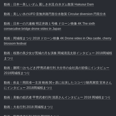
動画：日本一美しいダム 麗しき水流 白水ダム散策 Hakusui Dam
動画：美しい水のUFO 音無井路円形分水散策 Circular diversion 円筒分水
動画：日本一の六連橋 明正井路１号橋 ドローン映像 4K The sixth
consecutive bridge drone video in Japan
動画：岡城桜まつり 2018 ドローン映像 4K Drone video in Oka castle. cherry
blossom festival
動画：桜唇の美少女が荒城の月を演奏 岡城清流太鼓インタビュー 2018岡城桜
まつり
動画：勝鬨！(かちどき)甲冑武者行列 大分市の会社員の皆様にインタビュー
2018岡城桜まつり
動画：疾走！岡田准一主演 映画 関ヶ原に出演したココペリ騎馬軍団 宮本さん
にインタビュー 2018岡城桜まつり
動画：美貌の鎧武者 甲冑武者行列 清原さんインタビュー 2018 岡城桜まつり
動画：大名行列 2018 岡城桜まつり