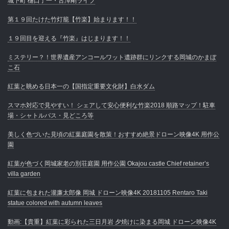
城下町 樋口了一・古澤剛ライブ
第１９回たけた竹灯籠【竹楽】始まります！！
１９回目を迎える『竹楽』はじまります！！
ミステリー？！世界遺産アンコールワット遺跡群にリンクする岡城のかまぼ
こ石
紅葉と眺める日本一の【国指定重要文化財】白水ダム
スマホ対応で見やすい！ シェアして安心便利な竹楽2018 順路マップ！駐車
場・シャトルバス・見どころ等
美しく色づいた見頃の紅葉庭園を散策！おすすめ絶景ドローン映像4K 用作公
園
紅葉が色づく岡城家老の別荘庭園 用作公園 Okajou castle Chief retainer’s
villa garden
紅葉に包まれた瀧廉太郎像 岡城 ドローン映像4K 20181105 Rentaro Taki
statue colored with autumn leaves
動画:【貴重】紅葉に彩られた三日月岩 夕焼けに染まる岡城 ドローン映像4K