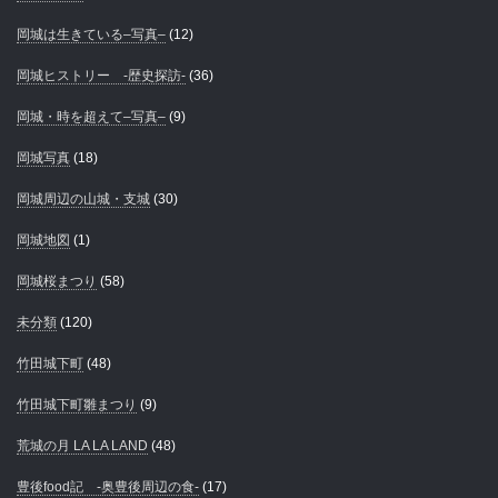
岡城は生きている–写真–
(12)
岡城ヒストリー -歴史探訪-
(36)
岡城・時を超えて–写真–
(9)
岡城写真
(18)
岡城周辺の山城・支城
(30)
岡城地図
(1)
岡城桜まつり
(58)
未分類
(120)
竹田城下町
(48)
竹田城下町雛まつり
(9)
荒城の月 LA LA LAND
(48)
豊後food記 -奥豊後周辺の食-
(17)