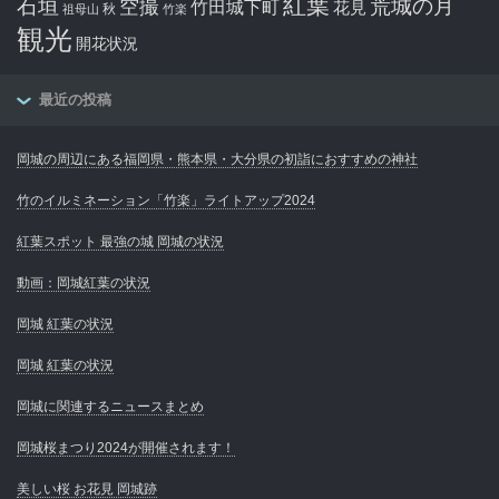
紅葉
石垣
空撮
荒城の月
竹田城下町
花見
秋
祖母山
竹楽
観光
開花状況
最近の投稿
岡城の周辺にある福岡県・熊本県・大分県の初詣におすすめの神社
竹のイルミネーション「竹楽」ライトアップ2024
紅葉スポット 最強の城 岡城の状況
動画：岡城紅葉の状況
岡城 紅葉の状況
岡城 紅葉の状況
岡城に関連するニュースまとめ
岡城桜まつり2024が開催されます！
美しい桜 お花見 岡城跡