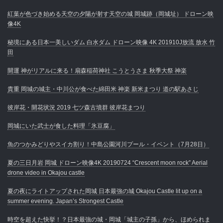
紅葉が色づき始める天空の夕陽が射す天空の城 岡城跡（岡城址） ドローン映
像4K
秘境にある日本一美しいダム 白水ダム ドローン映像 4K 201910J放流 放水 竹
田
開運 神がリアルに来る！扇森稲荷神社 こうとうさま 秋季大祭 神楽
貴重 岡城の城主・中川公が食べた綿田米 神楽 新米まつり 道の駅あさじ
彼岸花・開花状況 2019 七ツ森古墳群 彼岸花まつり
岡城にいた武士が食した料理「氷豆腐」
魚のつかみどりやスイカ割り！中島公園河川プール・イベント（7月28日）
夏の三日月岩 岡城 ドローン映像4K 20190724 “Crescent moon rock” Aerial
drone video in Okajou castle
夏の夜にライトアップされた岡城 日本最強の城 Okajou Castle lit up on a
summer evening. Japan’s Strongest Castle
時空を超えた快挙！？日本最強の城・岡城「城主の子孫」から、ほめられま