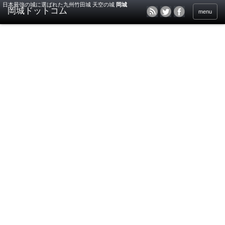
日本最強の城に選ばれた九州竹田城 天空の城
岡城
menu