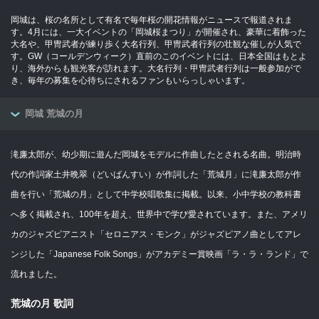
岡城は、桜の名所として有名で毎年桜の開花情報がニュースで報道されま
す。4月には、一大イベントの「岡城桜まつり」が開催され、豪華に着飾った
大名や、甲冑武者が練り歩く大名行列、甲冑武者行列の壮観な催しが人気で
す。GW（コールデンウィーク）直前のこのイベントには、日本全国はもとよ
り、海外からも観光客が訪れます。大名行列・甲冑武者行列は一般参加がで
き、毎年の募集を心待ちにされるファンもいらっしゃいます。
岡城 荒城の月
滝廉太郎が、幼少期に遊んだ岡城をモデルに作曲したとされる名曲。明治時
代の作詞家土井晩翠（どいばんすい）が作詞した「荒城月」に滝廉太郎が作
曲を行い「荒城の月」として中学校唱歌集に掲載。以来、小中学校の教科書
へ多く掲載され、100年を超え、世界中で学び愛されています。また、アメリ
カのジャズピアニスト「セロニアス・モンク」がジャズピアノ曲としてアレ
ンジした「Japanese Folk Songs」がアカデミー賞映画「ラ・ラ・ランド」で
流れました。
荒城の月 歌詞