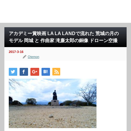
アカデミー賞映画 LA LA LANDで流れた 荒城の月の
モデル 岡城 と 作曲家 滝廉太郎の銅像 ドローン空撮
2017-3-16
Otemon