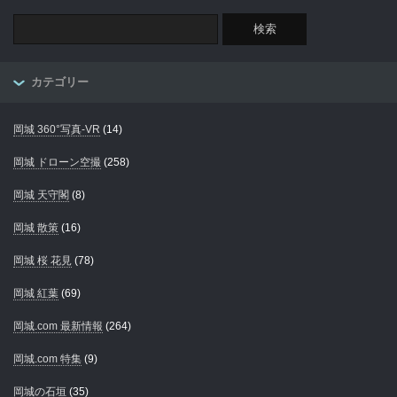
カテゴリー
岡城 360°写真-VR
(14)
岡城 ドローン空撮
(258)
岡城 天守閣
(8)
岡城 散策
(16)
岡城 桜 花見
(78)
岡城 紅葉
(69)
岡城.com 最新情報
(264)
岡城.com 特集
(9)
岡城の石垣
(35)