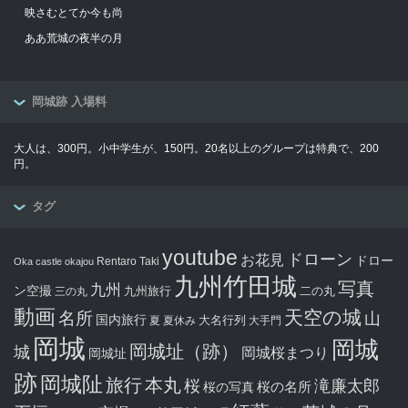
映さむとてか今も尚
ああ荒城の夜半の月
岡城跡 入場料
大人は、300円。小中学生が、150円。20名以上のグループは特典で、200
円。
タグ
youtube
ドローン
お花見
ドロー
Rentaro Taki
Oka castle
okajou
九州竹田城
写真
九州
ン空撮
九州旅行
二の丸
三の丸
動画
天空の城
名所
山
国内旅行
大名行列
夏
夏休み
大手門
岡城
岡城
岡城址（跡）
城
岡城桜まつり
岡城址
跡
岡城阯
旅行
本丸
滝廉太郎
桜
桜の写真
桜の名所