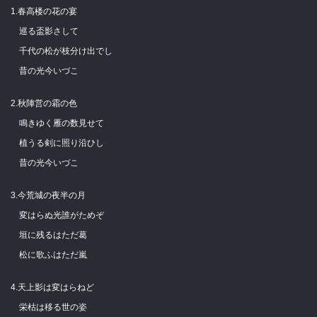
1.春高楼の花の宴
巡る盃影さして
千代の松が枝分け出でし
昔の光今いづこ
2.秋陣営の霜の色
鳴きゆく雁の数見せて
植うる剣に照り沿ひし
昔の光今いづこ
3.今荒城の夜半の月
変はらぬ光誰がためぞ
垣に残るはただ葛
松に歌ふはただ嵐
4.天上影は変はらねど
栄枯は移る世の姿