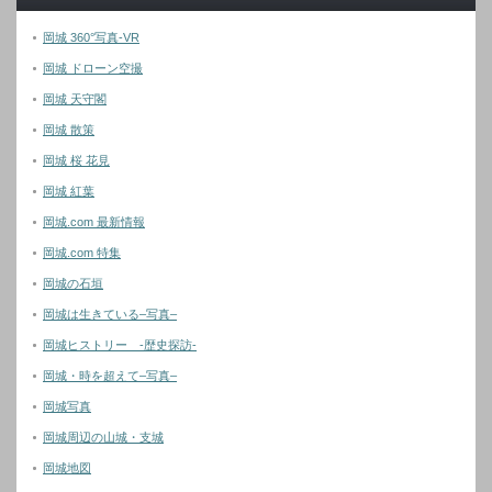
岡城 360°写真-VR
岡城 ドローン空撮
岡城 天守閣
岡城 散策
岡城 桜 花見
岡城 紅葉
岡城.com 最新情報
岡城.com 特集
岡城の石垣
岡城は生きている–写真–
岡城ヒストリー -歴史探訪-
岡城・時を超えて–写真–
岡城写真
岡城周辺の山城・支城
岡城地図