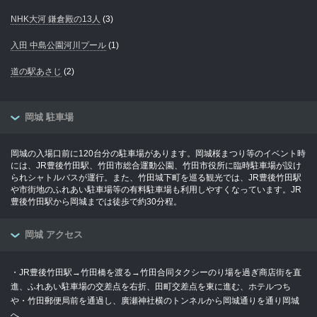
NHK大河 鎌倉殿の13人
(3)
入田 中島公園河川プール
(1)
道の駅あさじ
(2)
岡城 駐車場
岡城の入場口前に120台分の駐車場があります。岡城桜まつり等のイベント時
には、JR豊後竹田駅、竹田市総合運動公園、竹田市役所に臨時駐車場が設け
られシャトルバスが運行。また、竹田城下町を巡る観光では、JR豊後竹田駅
や市街地のふれあい駐車場等の有料駐車場も利用しやすくなっています。JR
豊後竹田駅から岡城までは徒歩で約30分程。
岡城 アクセス
・JR豊後竹田駅→竹田橋を渡る→竹田合同タクシーのり場を過ぎ商店街を直
進、ふれあい駐車場の交差点を右折、田町交差点を東に進む、ホテルつち
や・竹田郵便局前を通過し、廣瀬神社横のトンネルから岡城通りを通り岡城
へ