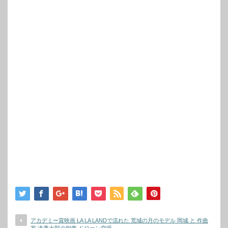
アカデミー賞映画 LA LA LANDで流れた 荒城の月のモデル 岡城 と 作曲