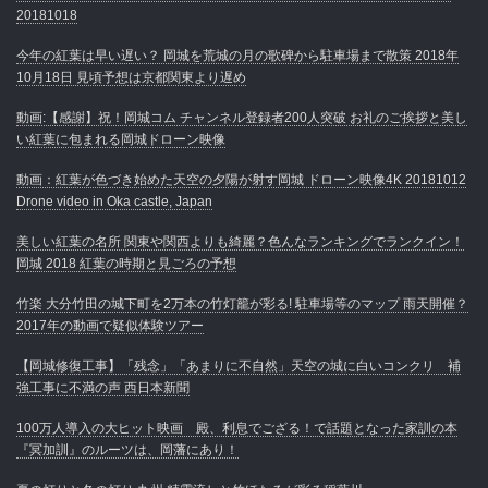
20181018
今年の紅葉は早い遅い？ 岡城を荒城の月の歌碑から駐車場まで散策 2018年
10月18日 見頃予想は京都関東より遅め
動画:【感謝】祝！岡城コム チャンネル登録者200人突破 お礼のご挨拶と美し
い紅葉に包まれる岡城ドローン映像
動画：紅葉が色づき始めた天空の夕陽が射す岡城 ドローン映像4K 20181012
Drone video in Oka castle, Japan
美しい紅葉の名所 関東や関西よりも綺麗？色んなランキングでランクイン！
岡城 2018 紅葉の時期と見ごろの予想
竹楽 大分竹田の城下町を2万本の竹灯籠が彩る! 駐車場等のマップ 雨天開催？
2017年の動画で疑似体験ツアー
【岡城修復工事】「残念」「あまりに不自然」天空の城に白いコンクリ 補
強工事に不満の声 西日本新聞
100万人導入の大ヒット映画 殿、利息でござる！で話題となった家訓の本
『冥加訓』のルーツは、岡藩にあり！