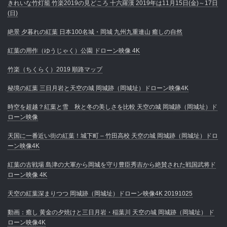
きれいな竹灯籠 竹楽2019の見どころ 十六羅漢 2019年は11月15日(金)～17日
(日)
絶景 夕暮れの紅葉 日本100名城・岡城 九州九重連山 癒しの自然
紅葉の用作（ゆうじゃく）公園 ドローン映像 4K
竹楽（ちくらく）2019 順路マップ
秘境の紅葉 三日月岩と天空の城 岡城跡（岡城址）ドローン映像4K
時空を超越？紅葉と雪 秋と冬の美しさを比較 天空の城 岡城跡（岡城址）ド
ローン映像
天国に一番近い街の紅葉！城下町 – 竹田高校 天空の城 岡城跡（岡城址）ドロ
ーン映像4K
紅葉の古戦場 島津の大軍から岡城を守り豊臣秀吉から絶賛された戦国武将ド
ローン映像 4K
天空の紅葉深まりつつ 岡城跡（岡城址）ドローン映像4K 20191025
動画：癒し 黄金の夕焼けと三日月岩・稲葉川 天空の城 岡城跡（岡城址） ド
ローン映像4K