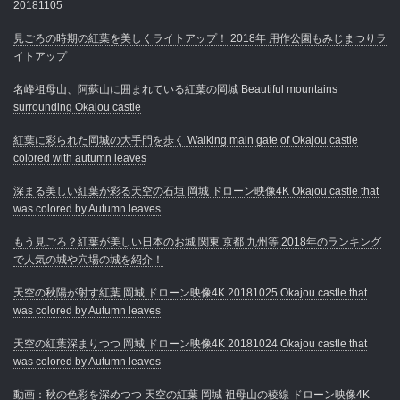
20181105
見ごろの時期の紅葉を美しくライトアップ！ 2018年 用作公園もみじまつりラ
イトアップ
名峰祖母山、阿蘇山に囲まれている紅葉の岡城 Beautiful mountains
surrounding Okajou castle
紅葉に彩られた岡城の大手門を歩く Walking main gate of Okajou castle
colored with autumn leaves
深まる美しい紅葉が彩る天空の石垣 岡城 ドローン映像4K Okajou castle that
was colored by Autumn leaves
もう見ごろ？紅葉が美しい日本のお城 関東 京都 九州等 2018年のランキング
で人気の城や穴場の城を紹介！
天空の秋陽が射す紅葉 岡城 ドローン映像4K 20181025 Okajou castle that
was colored by Autumn leaves
天空の紅葉深まりつつ 岡城 ドローン映像4K 20181024 Okajou castle that
was colored by Autumn leaves
動画：秋の色彩を深めつつ 天空の紅葉 岡城 祖母山の稜線 ドローン映像4K