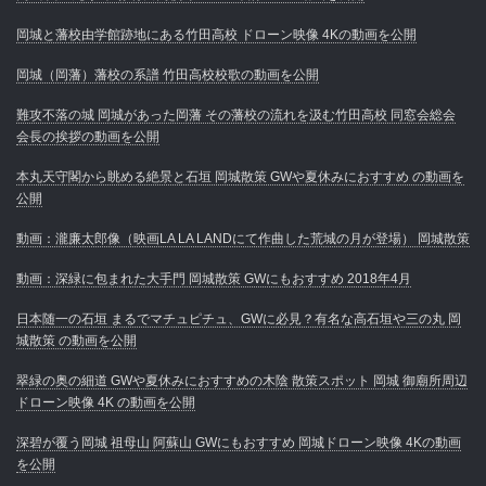
岡城と藩校由学館跡地にある竹田高校 ドローン映像 4Kの動画を公開
岡城（岡藩）藩校の系譜 竹田高校校歌の動画を公開
難攻不落の城 岡城があった岡藩 その藩校の流れを汲む竹田高校 同窓会総会
会長の挨拶の動画を公開
本丸天守閣から眺める絶景と石垣 岡城散策 GWや夏休みにおすすめ の動画を
公開
動画：瀧廉太郎像（映画LA LA LANDにて作曲した荒城の月が登場） 岡城散策
動画：深緑に包まれた大手門 岡城散策 GWにもおすすめ 2018年4月
日本随一の石垣 まるでマチュピチュ、GWに必見？有名な高石垣や三の丸 岡
城散策 の動画を公開
翠緑の奥の細道 GWや夏休みにおすすめの木陰 散策スポット 岡城 御廟所周辺
ドローン映像 4K の動画を公開
深碧が覆う岡城 祖母山 阿蘇山 GWにもおすすめ 岡城ドローン映像 4Kの動画
を公開