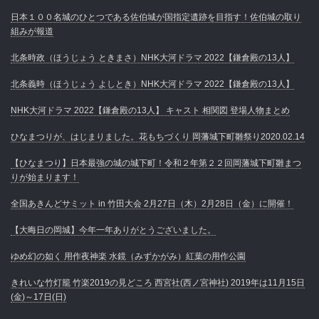
日本１００名城のひとつである佐伯城が国指定遺跡を目指す！佐伯城の取り
組みが報道
北条時政（ほうじょう ときまさ）NHK大河ドラマ 2022【鎌倉殿の13人】
北条義時（ほうじょう よしとき）NHK大河ドラマ 2022【鎌倉殿の13人】
NHK大河ドラマ 2022【鎌倉殿の13人】 キャスト 相関図 登場人物まとめ
ひなまつりが、はじまりました。花もちづくり 岡藩城下町雛祭り2020.02.14
【ひなまつり】日本最強の城の城下町！令和２年第２２回岡藩城下町雛まつ
りが始まります！
全国あきんどサミット in 竹田大会 2月27日（木）2月28日（金）に開催！
【大晦日の岡城】今年一年ありがとうございました。
ゆめ幻の如く 用作夜神楽 水鏡（みずかがみ）紅葉の用作公園
きれいな竹灯籠 竹楽2019の見どころ 西宮社(西ノ宮神社) 2019年は11月15日
(金)～17日(日)