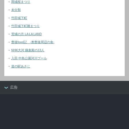
岡城桜まつり
未分類
竹田城下町
竹田城下町雛まつり
荒城の月 LA LA LAND
豊後food記 -奥豊後周辺の食-
NHK大河 鎌倉殿の13人
入田 中島公園河川プール
道の駅あさじ
広告