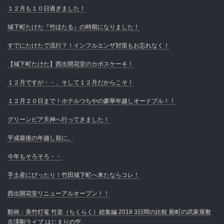
１２月も１０日過ぎました！
城下町たけた『竹ほたる』の時期になりました！
すでにたけたで流行？！インフルエンザ対策もお忘れなく！
【城下町たけた】西出開花堂のカボスケーキ！
１２月ですが・・、そして１２月だからこそ！
１２月２０日まで！ホテルつちやの豪華年越しオードブル！！
グリーンピア天神へ行ってきました！
平成最後の年越し前に。
今年もそろそろ・・
手土産にぴったり！竹田城下町へ来たならコレ！
西出開花堂リニューアルオープン！！
動画：美竹灯篭 竹楽（ちくらく）総集編 2018 3日間の比較 殿町の武家屋敷
古澤剛ライブ はじまりの空