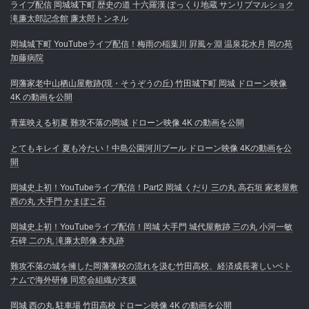
ライブ配信 岡城城下町 歴史の道 十六羅漢 ぽっくり地蔵 サンリブマルショク
滝廉太郎記念館 廉太郎トンネル
岡城城下町 YouTubeライブ配信！梅雨の稲葉川 屛風ヶ淵 温泉花水月 岡の苑
加藤病院
岡藩家老中山栖山屋敷跡(現・そうぞうの丘) 竹田城下町 岡城 ドローン映像
4K の動画を公開
青葉映える初夏 難攻不落の岡城 ドローン映像 4K の動画を公開
とてもキレイ 夏も冷たい！中島公園河川プール ドローン映像 4Kの動画を公
開
岡城史上初！YouTubeライブ配信！Part2 岡城 くだり 三の丸 高石垣 家老屋敷
西の丸 大手門 かまぼこ石
岡城史上初！YouTubeライブ配信！岡城 大手門 城代屋敷跡 三の丸 小河一敏
石碑 二の丸 滝廉太郎像 本丸跡
難攻不落の城を擁した岡藩藩校の流れを汲む竹田高校、経済成長著しいベト
ナムで海外研修 同窓会組織が支援
岡城 西の丸 駐車場 竹田高校 ドローン映像 4K の動画を公開