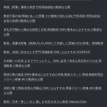
岡城（岡藩）藩校の系譜 竹田高校校歌の動画を公開
難攻不落の城 岡城があった岡藩 その藩校の流れを汲む竹田高校 同窓会総会
会長の挨拶の動画を公開
本丸天守閣から眺める絶景と石垣 岡城散策 GWや夏休みにおすすめ の動画を
公開
動画：瀧廉太郎像（映画LA LA LANDにて作曲した荒城の月が登場） 岡城散策
動画：深緑に包まれた大手門 岡城散策 GWにもおすすめ 2018年4月
日本随一の石垣 まるでマチュピチュ、GWに必見？有名な高石垣や三の丸 岡
城散策 の動画を公開
翠緑の奥の細道 GWや夏休みにおすすめの木陰 散策スポット 岡城 御廟所周辺
ドローン映像 4K の動画を公開
深碧が覆う岡城 祖母山 阿蘇山 GWにもおすすめ 岡城ドローン映像 4Kの動画
を公開
動画：日本一美しいダム 麗しき水流 白水ダム散策 Hakusui Dam