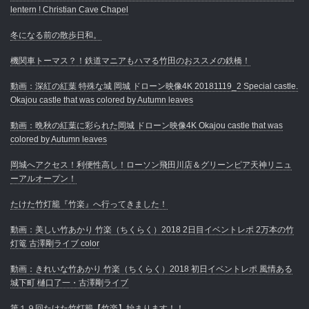
lentern ! Christian Cave Chapel
冬になる前の散歩日和。
機関車トーマス？！鉄道マニアもハマる竹田のおススメの鉄橋！
動画：深紅の紅葉 特殊な城 岡城 ドローン映像4K 20181119_2 Special castle.
Okajou castle that was colored by Autumn leaves
動画：晩秋の紅葉に彩られた岡城 ドローン映像4K Okajou castle that was
colored by Autumn leaves
岡城へアクセス！利便性高し！ローソン飛田川店＆グリーンピア天神リニュ
ーアルオープン！
たけた竹灯籠『竹楽』へ行ってきました！
動画：美しい竹あかり 竹楽（ちくらく）2018 2日目イベントレポ 2万本の竹
灯篭 古澤剛ライブ color
動画：きれいな竹あかり 竹楽（ちくらく）2018 初日イベントレポ 風情ある
城下町 樋口了一・古澤剛ライブ
第１９回たけた竹灯籠【竹楽】始まります！！