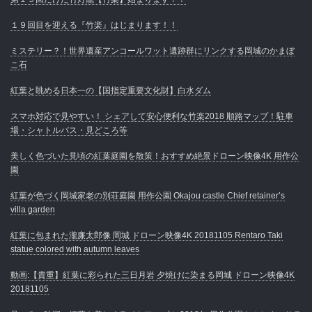
１９回目を迎える『竹楽』はじまります！！
ミステリー？！世界遺産アンコールワット遺跡群にリンクする岡城のかまぼ
こ石
紅葉と眺める日本一の【国指定重要文化財】白水ダム
スマホ対応で見やすい！ シェアして安心便利な竹楽2018 順路マップ！駐車
場・シャトルバス・見どころ等
美しく色づいた見頃の紅葉庭園を散策！おすすめ絶景ドローン映像4K 用作公
園
紅葉が色づく岡城家老の別荘庭園 用作公園 Okajou castle Chief retainer’s
villa garden
紅葉に包まれた瀧廉太郎像 岡城 ドローン映像4K 20181105 Rentaro Taki
statue colored with autumn leaves
動画:【貴重】紅葉に彩られた三日月岩 夕焼けに染まる岡城 ドローン映像4K
20181105