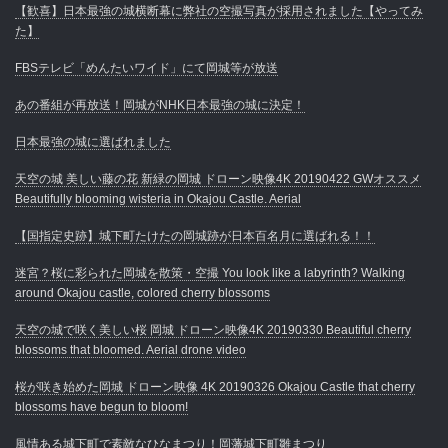
【歓喜】日本最強の城横断幕に弊社の空撮写真が採用されました【やってみ
た】
FBSテレビ「めんたいワイド」にて岡城等が放送
あの番組が再放送！岡城がNHK日本最強の城に決定！
日本最強の城に選ばれました
天空の城 美しい藤の花 新緑の岡城 ドローン映像4K 20190422 GWオススメ
Beautifully blooming wisteria in Okajou Castle. Aerial
【国指定史跡】城下町たけたの岡城跡が日本百名月に選ばれる！！
迷宮？桜に彩られた岡城を散策・空撮 You look like a labyrinth? Walking
around Okajou castle, colored cherry blossoms
天空の城で咲く美しい桜 岡城 ドローン映像4K 20190330 Beautiful cherry
blossoms that bloomed. Aerial drone video
桜が咲き始めた岡城 ドローン映像 4K 20190326 Okajou Castle that cherry
blossoms have begun to bloom!
風情ある城下町で素敵なひなまつり！岡藩城下町雛まつり