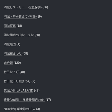
岡城ヒストリー -歴史探訪-
(36)
岡城・時を超えて–写真–
(9)
岡城写真
(18)
岡城周辺の山城・支城
(30)
岡城地図
(1)
岡城桜まつり
(58)
未分類
(120)
竹田城下町
(48)
竹田城下町雛まつり
(9)
荒城の月 LA LA LAND
(48)
豊後food記 -奥豊後周辺の食-
(17)
NHK大河 鎌倉殿の13人
(3)