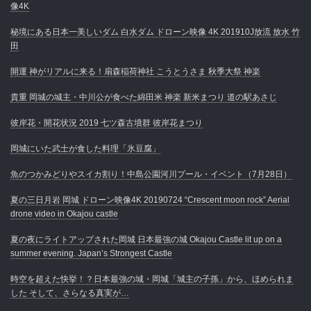
像4K
秘境にある日本一美しいダム 白水ダム ドローン映像 4K 201910J放流 放水 竹
田
開運 神がリアルに来る！扇森稲荷神社 こうとうさま 秋季大祭 神楽
貴重 岡城の城主・中川公が食べた綿田米 神楽 新米まつり 道の駅あさじ
彼岸花・開花状況 2019 七ツ森古墳群 彼岸花まつり
岡城にいた武士が食した料理「氷豆腐」
魚のつかみどりやスイカ割り！中島公園河川プール・イベント（7月28日）
夏の三日月岩 岡城 ドローン映像4K 20190724 “Crescent moon rock” Aerial
drone video in Okajou castle
夏の夜にライトアップされた岡城 日本最強の城 Okajou Castle lit up on a
summer evening. Japan’s Strongest Castle
時空を超えた快挙！？日本最強の城・岡城「城主の子孫」から、ほめられま
した そして、さらなる真実が…