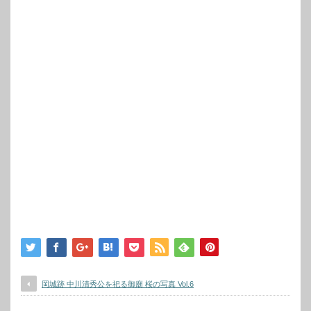
岡城跡 中川清秀公を祀る御廟 桜の写真 Vol.6