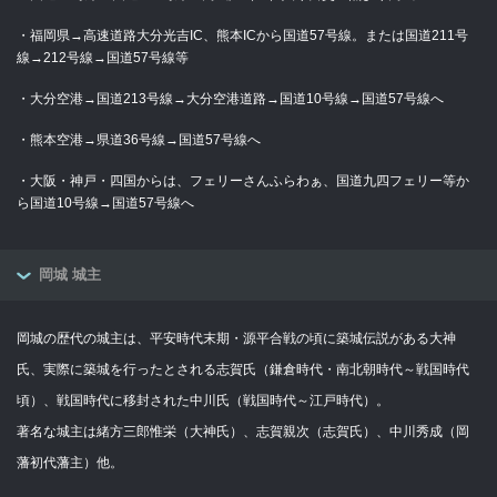
・福岡県→高速道路大分光吉IC、熊本ICから国道57号線。または国道211号
線→212号線→国道57号線等
・大分空港→国道213号線→大分空港道路→国道10号線→国道57号線へ
・熊本空港→県道36号線→国道57号線へ
・大阪・神戸・四国からは、フェリーさんふらわぁ、国道九四フェリー等か
ら国道10号線→国道57号線へ
岡城 城主
岡城の歴代の城主は、平安時代末期・源平合戦の頃に築城伝説がある大神
氏、実際に築城を行ったとされる志賀氏（鎌倉時代・南北朝時代～戦国時代
頃）、戦国時代に移封された中川氏（戦国時代～江戸時代）。
著名な城主は緒方三郎惟栄（大神氏）、志賀親次（志賀氏）、中川秀成（岡
藩初代藩主）他。