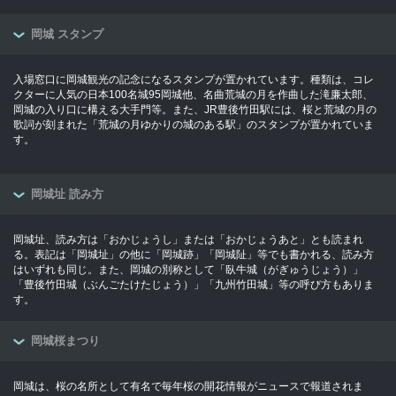
岡城 スタンプ
入場窓口に岡城観光の記念になるスタンプが置かれています。種類は、コレ
クターに人気の日本100名城95岡城他、名曲荒城の月を作曲した滝廉太郎、
岡城の入り口に構える大手門等。また、JR豊後竹田駅には、桜と荒城の月の
歌詞が刻まれた「荒城の月ゆかりの城のある駅」のスタンプが置かれていま
す。
岡城址 読み方
岡城址、読み方は「おかじょうし」または「おかじょうあと」とも読まれ
る。表記は「岡城址」の他に「岡城跡」「岡城阯」等でも書かれる、読み方
はいずれも同じ。また、岡城の別称として「臥牛城（がぎゅうじょう）」
「豊後竹田城（ぶんごたけたじょう）」「九州竹田城」等の呼び方もありま
す。
岡城桜まつり
岡城は、桜の名所として有名で毎年桜の開花情報がニュースで報道されま