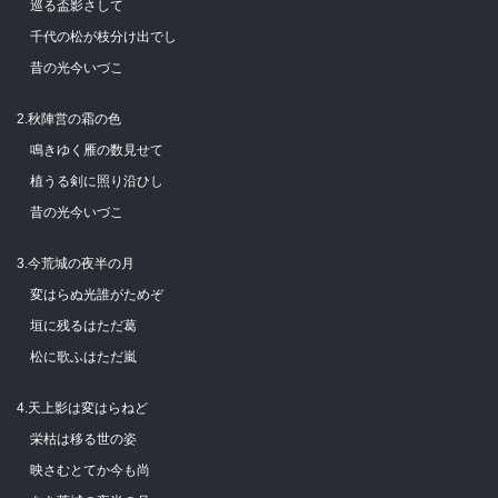
巡る盃影さして
千代の松が枝分け出でし
昔の光今いづこ
2.秋陣営の霜の色
鳴きゆく雁の数見せて
植うる剣に照り沿ひし
昔の光今いづこ
3.今荒城の夜半の月
変はらぬ光誰がためぞ
垣に残るはただ葛
松に歌ふはただ嵐
4.天上影は変はらねど
栄枯は移る世の姿
映さむとてか今も尚