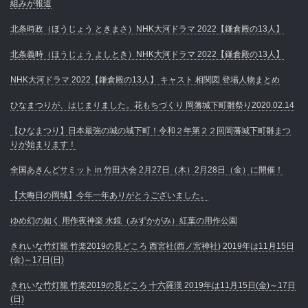
組みが報道
北条時政（ほうじょう ときまさ）NHK大河ドラマ 2022【鎌倉殿の13人】
北条義時（ほうじょう よしとき）NHK大河ドラマ 2022【鎌倉殿の13人】
NHK大河ドラマ 2022【鎌倉殿の13人】 キャスト 相関図 登場人物まとめ
ひなまつりが、はじまりました。花もちづくり 岡藩城下町雛祭り2020.02.14
【ひなまつり】日本最強の城の城下町！令和２年第２２回岡藩城下町雛まつ
りが始まります！
全国あきんどサミット in 竹田大会 2月27日（木）2月28日（金）に開催！
【大晦日の岡城】今年一年ありがとうございました。
ゆめ幻の如く 用作夜神楽 水鏡（みずかがみ）紅葉の用作公園
きれいな竹灯籠 竹楽2019の見どころ 西宮社(西ノ宮神社) 2019年は11月15日
(金)～17日(日)
きれいな竹灯籠 竹楽2019の見どころ 十六羅漢 2019年は11月15日(金)～17日
(日)