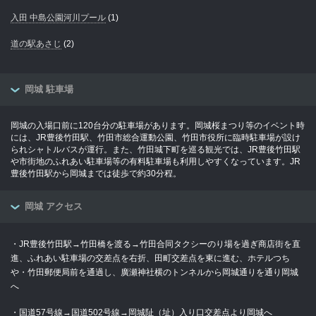
入田 中島公園河川プール
(1)
道の駅あさじ
(2)
岡城 駐車場
岡城の入場口前に120台分の駐車場があります。岡城桜まつり等のイベント時
には、JR豊後竹田駅、竹田市総合運動公園、竹田市役所に臨時駐車場が設け
られシャトルバスが運行。また、竹田城下町を巡る観光では、JR豊後竹田駅
や市街地のふれあい駐車場等の有料駐車場も利用しやすくなっています。JR
豊後竹田駅から岡城までは徒歩で約30分程。
岡城 アクセス
・JR豊後竹田駅→竹田橋を渡る→竹田合同タクシーのり場を過ぎ商店街を直
進、ふれあい駐車場の交差点を右折、田町交差点を東に進む、ホテルつち
や・竹田郵便局前を通過し、廣瀬神社横のトンネルから岡城通りを通り岡城
へ
・国道57号線→国道502号線→岡城阯（址）入り口交差点より岡城へ