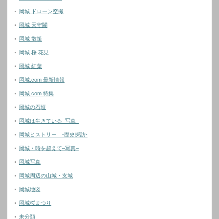
岡城 ドローン空撮
岡城 天守閣
岡城 散策
岡城 桜 花見
岡城 紅葉
岡城.com 最新情報
岡城.com 特集
岡城の石垣
岡城は生きている–写真–
岡城ヒストリー -歴史探訪-
岡城・時を超えて–写真–
岡城写真
岡城周辺の山城・支城
岡城地図
岡城桜まつり
未分類