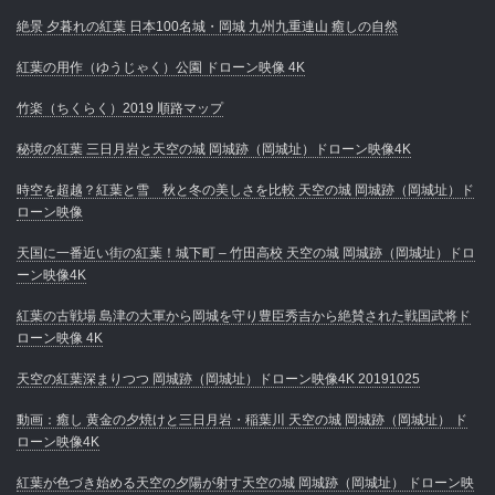
絶景 夕暮れの紅葉 日本100名城・岡城 九州九重連山 癒しの自然
紅葉の用作（ゆうじゃく）公園 ドローン映像 4K
竹楽（ちくらく）2019 順路マップ
秘境の紅葉 三日月岩と天空の城 岡城跡（岡城址）ドローン映像4K
時空を超越？紅葉と雪 秋と冬の美しさを比較 天空の城 岡城跡（岡城址）ド
ローン映像
天国に一番近い街の紅葉！城下町 – 竹田高校 天空の城 岡城跡（岡城址）ドロ
ーン映像4K
紅葉の古戦場 島津の大軍から岡城を守り豊臣秀吉から絶賛された戦国武将ド
ローン映像 4K
天空の紅葉深まりつつ 岡城跡（岡城址）ドローン映像4K 20191025
動画：癒し 黄金の夕焼けと三日月岩・稲葉川 天空の城 岡城跡（岡城址） ド
ローン映像4K
紅葉が色づき始める天空の夕陽が射す天空の城 岡城跡（岡城址） ドローン映