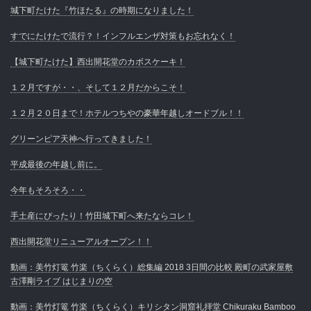
城下町たけた『竹ほたる』の時期になりました！
すでにたけたで流行？！インフルエンザ対策もお忘れなく！
【城下町たけた】西出開花堂のカボスケーキ！
１２月ですが・・、そして１２月だからこそ！
１２月２０日まで！ホテルつちやの豪華年越しオードブル！！
グリーンピア天神へ行ってきました！
平成最後の年越し前に。
今年もそろそろ・・
手土産にぴったり！竹田城下町へ来たならコレ！
西出開花堂リニューアルオープン！！
動画：美竹灯篭 竹楽（ちくらく）総集編 2018 3日間の比較 殿町の武家屋敷
古澤剛ライブ はじまりの空
動画：美竹灯篭 竹楽（ちくらく）キリシタン洞窟礼拝堂 Chikuraku Bamboo