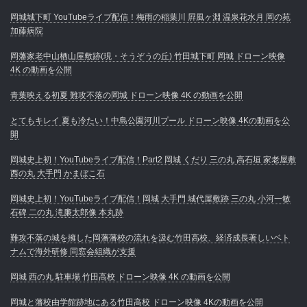
岡城城下町 YouTubeライブ配信！梅雨の稲葉川 屛風ヶ淵 温泉花水月 岡の苑
加藤病院
岡藩家老中山栖山屋敷跡(現・そうぞうの丘) 竹田城下町 岡城 ドローン映像
4K の動画を公開
青葉映える初夏 難攻不落の岡城 ドローン映像 4K の動画を公開
とてもキレイ 夏も冷たい！中島公園河川プール ドローン映像 4Kの動画を公
開
岡城史上初！YouTubeライブ配信！Part2 岡城 くだり 三の丸 高石垣 家老屋敷
西の丸 大手門 かまぼこ石
岡城史上初！YouTubeライブ配信！岡城 大手門 城代屋敷跡 三の丸 小河一敏
石碑 二の丸 滝廉太郎像 本丸跡
難攻不落の城を擁した岡藩藩校の流れを汲む竹田高校、経済成長著しいベト
ナムで海外研修 同窓会組織が支援
岡城 西の丸 駐車場 竹田高校 ドローン映像 4K の動画を公開
岡城と藩校由学館跡地にある竹田高校 ドローン映像 4Kの動画を公開