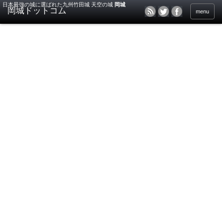
日本最強の城に選ばれた九州竹田城 天空の城
岡城
menu