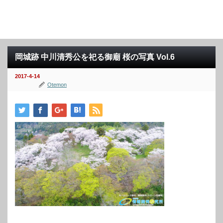
岡城跡 中川清秀公を祀る御廟 桜の写真 Vol.6
2017-4-14
Otemon