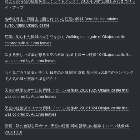
見ごろの時期の紅葉を美しくライトアップ！ 2018年 用作公園もみじまつりラ
イトアップ
名峰祖母山、阿蘇山に囲まれている紅葉の岡城 Beautiful mountains
surrounding Okajou castle
紅葉に彩られた岡城の大手門を歩く Walking main gate of Okajou castle
colored with autumn leaves
深まる美しい紅葉が彩る天空の石垣 岡城 ドローン映像4K Okajou castle that
was colored by Autumn leaves
もう見ごろ？紅葉が美しい日本のお城 関東 京都 九州等 2018年のランキング
で人気の城や穴場の城を紹介！
天空の秋陽が射す紅葉 岡城 ドローン映像4K 20181025 Okajou castle that
was colored by Autumn leaves
天空の紅葉深まりつつ 岡城 ドローン映像4K 20181024 Okajou castle that
was colored by Autumn leaves
動画：秋の色彩を深めつつ 天空の紅葉 岡城 祖母山の稜線 ドローン映像4K
20181018