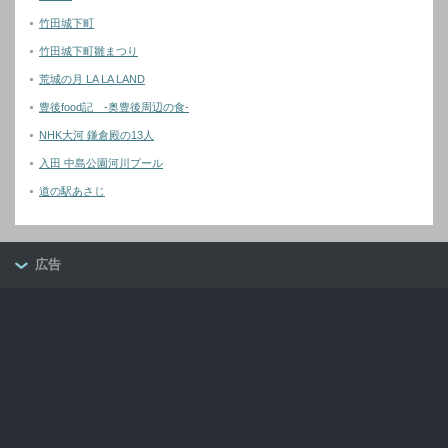
竹田城下町
竹田城下町雛まつり
荒城の月 LA LA LAND
豊後food記 -奥豊後周辺の食-
NHK大河 鎌倉殿の13人
入田 中島公園河川プール
道の駅あさじ
広告