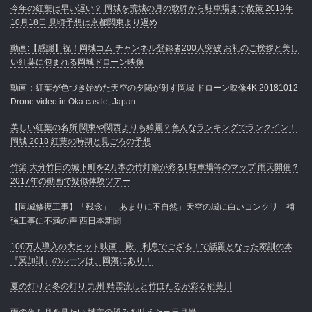
今年の紅葉は早い遅い？ 岡城を荒城の月の歌碑から駐車場まで散策 2018年
10月18日 見頃予想は京都関東より遅め
動画:【感謝】祝！岡城コム チャンネル登録者200人突破 お礼のご挨拶と美し
い紅葉に包まれる岡城ドローン映像
動画：紅葉が色づき始めた天空の夕陽が射す岡城 ドローン映像4K 20181012
Drone video in Oka castle, Japan
美しい紅葉の名所 関東や関西よりも綺麗？色んなランキングでランクイン！
岡城 2018 紅葉の時期と見ごろの予想
竹楽 大分竹田の城下町を2万本の竹灯籠が彩る! 駐車場等のマップ 雨天開催？
2017年の動画で疑似体験ツアー
【岡城修復工事】「残念」「あまりに不自然」天空の城に白いコンクリ 補
強工事に不満の声 西日本新聞
100万人導入の大ヒット映画 殿、利息でござる！で話題となった家訓の本
『冥加訓』のルーツは、岡藩にあり！
夏の灯りと冬の灯り 九州 精霊流しと竹ほたるが彩る稲葉川
雨の夜も月を見たい 城主の望みを叶えた三日月岩