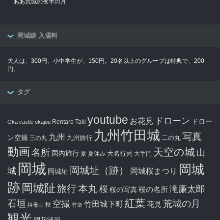
ああ荒城の夜半の月
岡城跡 入場料
大人は、300円。小中学生が、150円。20名以上のグループは特典で、200
円。
タグ
youtube
ドローン
お花見
ドロー
Rentaro Taki
Oka castle
okajou
九州竹田城
写真
九州
ン空撮
九州旅行
二の丸
三の丸
動画
天空の城
名所
山
国内旅行
大名行列
夏
夏休み
大手門
岡城
岡城
岡城址（跡）
城
岡城桜まつり
岡城址
跡
岡城阯
旅行
本丸
滝廉太郎
桜
桜の写真
桜の名所
紅葉
石垣
空撮
荒城の月
竹田城下町
花見
秋
祖母山
竹楽
観光