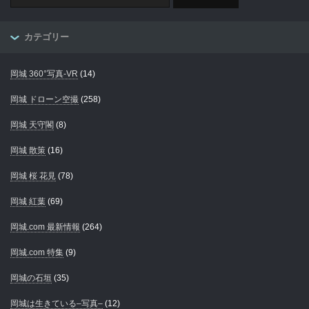
カテゴリー
岡城 360°写真-VR
(14)
岡城 ドローン空撮
(258)
岡城 天守閣
(8)
岡城 散策
(16)
岡城 桜 花見
(78)
岡城 紅葉
(69)
岡城.com 最新情報
(264)
岡城.com 特集
(9)
岡城の石垣
(35)
岡城は生きている–写真–
(12)