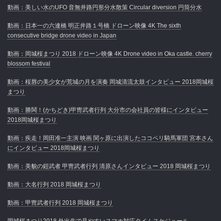
動画：美しい水のUFO 音無井路円形分水散策 Circular diversion 円筒分水
動画：日本一の六連橋 明正井路１号橋 ドローン映像 4K The sixth
consecutive bridge drone video in Japan
動画：岡城桜まつり 2018 ドローン映像 4K Drone video in Oka castle. cherry
blossom festival
動画：桜唇の美少女が荒城の月を演奏 岡城清流太鼓インタビュー 2018岡城桜
まつり
動画：勝鬨！(かちどき)甲冑武者行列 大分市の会社員の皆様にインタビュー
2018岡城桜まつり
動画：疾走！岡田准一主演 映画 関ヶ原に出演したココペリ騎馬軍団 宮本さん
にインタビュー 2018岡城桜まつり
動画：美貌の鎧武者 甲冑武者行列 清原さんインタビュー 2018 岡城桜まつり
動画：大名行列 2018 岡城桜まつり
動画：甲冑武者行列 2018 岡城桜まつり
岡城桜まつり2018 外出先で見やすいスマホ対応タイムスケジュール