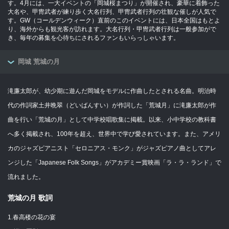
す。4月には、一大イベントの「岡城桜まつり」が開催され、豪華に着飾った
大名や、甲冑武者が練り歩く大名行列、甲冑武者行列の壮観な催しが人気で
す。GW（コールデンウィーク）直前のこのイベントには、日本全国はもとよ
り、海外からも観光客が訪れます。大名行列・甲冑武者行列は一般参加がで
き、毎年の募集を心待ちにされるファンもいらっしゃいます。
岡城 荒城の月
滝廉太郎が、幼少期に遊んだ岡城をモデルに作曲したとされる名曲。明治時
代の作詞家土井晩翠（どいばんすい）が作詞した「荒城月」に滝廉太郎が作
曲を行い「荒城の月」として中学校唱歌集に掲載。以来、小中学校の教科書
へ多く掲載され、100年を超え、世界中で学び愛されています。また、アメリ
カのジャズピアニスト「セロニアス・モンク」がジャズピアノ曲としてアレ
ンジした「Japanese Folk Songs」がアカデミー賞映画「ラ・ラ・ランド」で
流れました。
荒城の月 歌詞
1.春高楼の花の宴