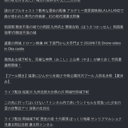
謎のダブルキャスト？数奇な運命の彫像 アカデミー賞受賞映画LA LA LANDで
曲が使われた希代の作曲家、幻の初代瀧廉太郎像
戦国期 難攻不落の城での死闘 九州武士 豊薩合戦（ほうさつかっせん）戦国最
強軍VS難攻不落の城
盛夏の岡城 ドローン映像 4K 下原門から大手門まで 2018年7月 Drone video
in Oka castle
風情ある城下町を、荘厳な神輿（みこし）と山車（やま）が練り歩く 竹田夏
越祭開催！
【プール開き】猛暑にひんやり水遊び 中島公園河川プール 入田名水祭 【夏休
み】
ライブ配信 稲葉川 九州北部大分県の川 岡城竹田城下町
この先に行ってはいけない？トンネル内で赤いランドセルを背負った少女の
霊の目撃説アリ 深夜の生目社
ライブ配信 岡城城下町 歴史の道 十六羅漢 ぽっくり地蔵 サンリブマルショク
滝廉太郎記念館 廉太郎トンネル