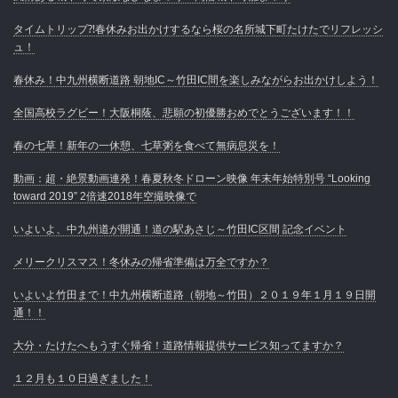
タイムトリップ⁈春休みお出かけするなら桜の名所城下町たけたでリフレッシ
ュ！
春休み！中九州横断道路 朝地IC～竹田IC間を楽しみながらお出かけしよう！
全国高校ラグビー！大阪桐蔭、悲願の初優勝おめでとうございます！！
春の七草！新年の一休憩、七草粥を食べて無病息災を！
動画：超・絶景動画連発！春夏秋冬ドローン映像 年末年始特別号 “Looking
toward 2019” 2倍速2018年空撮映像で
いよいよ、中九州道が開通！道の駅あさじ～竹田IC区間 記念イベント
メリークリスマス！冬休みの帰省準備は万全ですか？
いよいよ竹田まで！中九州横断道路（朝地～竹田）２０１９年１月１９日開
通！！
大分・たけたへもうすぐ帰省！道路情報提供サービス知ってますか？
１２月も１０日過ぎました！