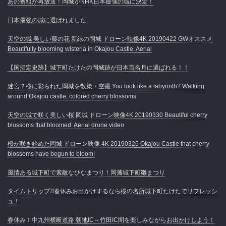
あの番組が再放送！岡城がNHK日本最強の城に決定！
日本最強の城に選ばれました
天空の城 美しい藤の花 新緑の岡城 ドローン映像4K 20190422 GWオススメ
Beautifully blooming wisteria in Okajou Castle. Aerial
【国指定史跡】城下町たけたの岡城跡が日本百名月に選ばれる！！
迷宮？桜に彩られた岡城を散策・空撮 You look like a labyrinth? Walking
around Okajou castle, colored cherry blossoms
天空の城で咲く美しい桜 岡城 ドローン映像4K 20190330 Beautiful cherry
blossoms that bloomed. Aerial drone video
桜が咲き始めた岡城 ドローン映像 4K 20190326 Okajou Castle that cherry
blossoms have begun to bloom!
風情ある城下町で素敵なひなまつり！岡藩城下町雛まつり
タイムトリップ⁈春休みお出かけするなら桜の名所城下町たけたでリフレッシ
ュ！
春休み！中九州横断道路 朝地IC～竹田IC間を楽しみながらお出かけしよう！