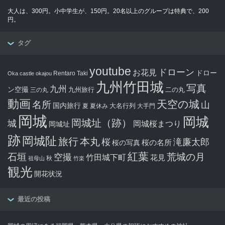
大人は、300円。小中学生が、150円。20名以上のグループは特典で、200
円。
タグ
youtube
ドローン
お花見
ドロー
Rentaro Taki
Oka castle
okajou
九州竹田城
写真
九州
ン空撮
九州旅行
二の丸
三の丸
動画
天空の城
名所
山
国内旅行
大名行列
夏
夏休み
大手門
岡城
岡城
岡城址（跡）
城
岡城桜まつり
岡城址
跡
岡城阯
旅行
本丸
滝廉太郎
桜
桜の写真
桜の名所
紅葉
石垣
空撮
荒城の月
竹田城下町
花見
秋
祖母山
竹楽
観光
開花状況
最近の投稿