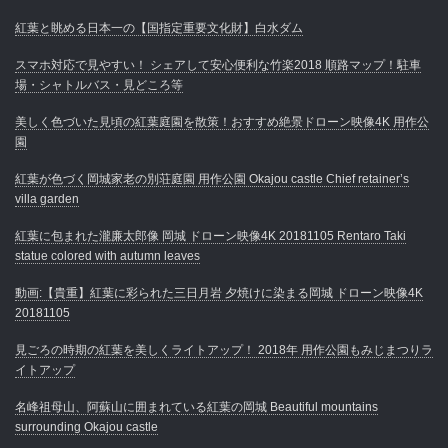
紅葉と眺める日本一の【国指定重要文化財】白水ダム
スマホ対応で見やすい！ シェアして安心便利な竹楽2018 順路マップ！駐車
場・シャトルバス・見どころ等
美しく色づいた見頃の紅葉庭園を散策！おすすめ絶景ドローン映像4K 用作公
園
紅葉が色づく岡城家老の別荘庭園 用作公園 Okajou castle Chief retainer’s
villa garden
紅葉に包まれた瀧廉太郎像 岡城 ドローン映像4K 20181105 Rentaro Taki
statue colored with autumn leaves
動画:【貴重】紅葉に彩られた三日月岩 夕焼けに染まる岡城 ドローン映像4K
20181105
見ごろの時期の紅葉を美しくライトアップ！ 2018年 用作公園もみじまつりラ
イトアップ
名峰祖母山、阿蘇山に囲まれている紅葉の岡城 Beautiful mountains
surrounding Okajou castle