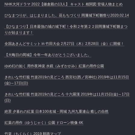
NHK大河ドラマ 2022【鎌倉殿の13人】 キャスト 相関図 登場人物まとめ
ひなまつりが、はじまりました。花もちづくり 岡藩城下町雛祭り2020.02.14
【ひなまつり】日本最強の城の城下町！令和２年第２２回岡藩城下町雛まつ
りが始まります！
全国あきんどサミット in 竹田大会 2月27日（木）2月28日（金）に開催！
【大晦日の岡城】今年一年ありがとうございました。
ゆめ幻の如く 用作夜神楽 水鏡（みずかがみ）紅葉の用作公園
きれいな竹灯籠 竹楽2019の見どころ 西宮社(西ノ宮神社) 2019年は11月15日
(金)～17日(日)
きれいな竹灯籠 竹楽2019の見どころ 十六羅漢 2019年は11月15日(金)～17日
(日)
絶景 夕暮れの紅葉 日本100名城・岡城 九州九重連山 癒しの自然
紅葉の用作（ゆうじゃく）公園 ドローン映像 4K
竹楽（ちくらく）2019 順路マップ