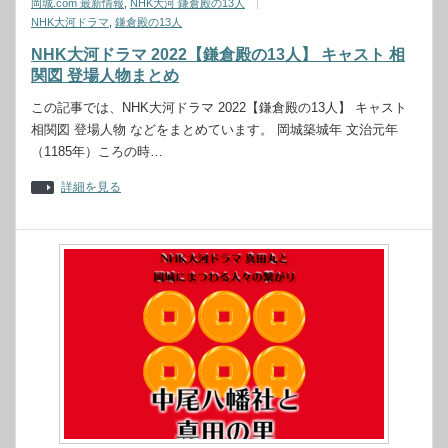
岡城.com 最新情報
,
NHK大河 鎌倉殿の13人
NHK大河ドラマ
,
鎌倉殿の13人
NHK大河ドラマ 2022【鎌倉殿の13人】 キャスト 相
関図 登場人物まとめ
この記事では、NHK大河ドラマ 2022【鎌倉殿の13人】 キャスト
相関図 登場人物 などをまとめています。 岡城築城年 文治元年
（1185年）ころの時…
詳細を見る