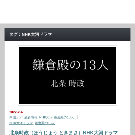
タグ：NHK大河ドラマ
2022-2-4
岡城.com 最新情報
,
NHK大河 鎌倉殿の13人
NHK大河ドラマ
,
鎌倉殿の13人
北条時政（ほうじょう ときまさ）NHK大河ドラマ