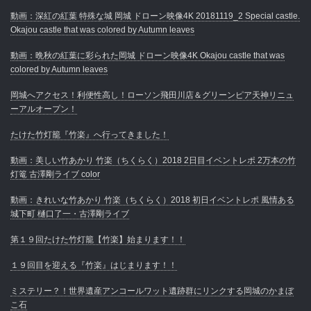
動画：深紅の紅葉 特殊な城 岡城 ドローン映像4K 20181119_2 Special castle.
Okajou castle that was colored by Autumn leaves
動画：晩秋の紅葉に彩られた岡城 ドローン映像4K Okajou castle that was
colored by Autumn leaves
岡城へアクセス！利便性高し！ローソン飛田川店＆グリーンピア天神リニュ
ーアルオープン！
たけた竹灯籠『竹楽』へ行ってきました！
動画：美しい竹あかり 竹楽（ちくらく）2018 2日目イベントレポ 2万本の竹
灯篭 古澤剛ライブ color
動画：きれいな竹あかり 竹楽（ちくらく）2018 初日イベントレポ 風情ある
城下町 樋口了一・古澤剛ライブ
第１９回たけた竹灯籠【竹楽】始まります！！
１９回目を迎える『竹楽』はじまります！！
ミステリー？！世界遺産アンコールワット遺跡群にリンクする岡城のかまぼ
こ石