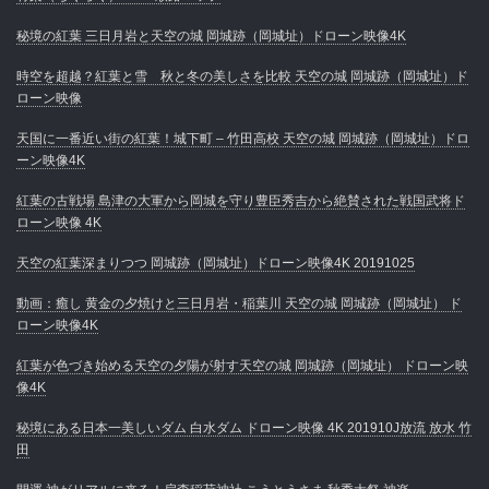
秘境の紅葉 三日月岩と天空の城 岡城跡（岡城址）ドローン映像4K
時空を超越？紅葉と雪 秋と冬の美しさを比較 天空の城 岡城跡（岡城址）ド
ローン映像
天国に一番近い街の紅葉！城下町 – 竹田高校 天空の城 岡城跡（岡城址）ドロ
ーン映像4K
紅葉の古戦場 島津の大軍から岡城を守り豊臣秀吉から絶賛された戦国武将ド
ローン映像 4K
天空の紅葉深まりつつ 岡城跡（岡城址）ドローン映像4K 20191025
動画：癒し 黄金の夕焼けと三日月岩・稲葉川 天空の城 岡城跡（岡城址） ド
ローン映像4K
紅葉が色づき始める天空の夕陽が射す天空の城 岡城跡（岡城址） ドローン映
像4K
秘境にある日本一美しいダム 白水ダム ドローン映像 4K 201910J放流 放水 竹
田