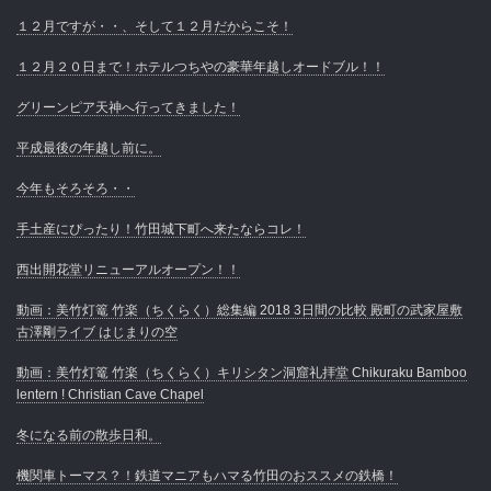
１２月ですが・・、そして１２月だからこそ！
１２月２０日まで！ホテルつちやの豪華年越しオードブル！！
グリーンピア天神へ行ってきました！
平成最後の年越し前に。
今年もそろそろ・・
手土産にぴったり！竹田城下町へ来たならコレ！
西出開花堂リニューアルオープン！！
動画：美竹灯篭 竹楽（ちくらく）総集編 2018 3日間の比較 殿町の武家屋敷
古澤剛ライブ はじまりの空
動画：美竹灯篭 竹楽（ちくらく）キリシタン洞窟礼拝堂 Chikuraku Bamboo
lentern ! Christian Cave Chapel
冬になる前の散歩日和。
機関車トーマス？！鉄道マニアもハマる竹田のおススメの鉄橋！