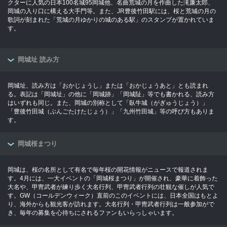
クターに人気の日本100名城95岡城他、名曲荒城の月を作曲した滝廉太郎、
岡城の入り口に構える大手門等。また、JR豊後竹田駅には、桜と荒城の月の
歌詞が刻まれた「荒城の月ゆかりの城のある駅」のスタンプが置かれていま
す。
岡城址 読み方
岡城址、読み方は「おかじょうし」または「おかじょうあと」とも読まれ
る。表記は「岡城址」の他に「岡城跡」「岡城阯」等でも書かれる、読み方
はいずれも同じ。また、岡城の別称として「臥牛城（がぎゅうじょう）」
「豊後竹田城（ぶんごたけたじょう）」「九州竹田城」等の呼び方もありま
す。
岡城桜まつり
岡城は、桜の名所として有名で毎年桜の開花情報がニュースで報道されま
す。4月には、一大イベントの「岡城桜まつり」が開催され、豪華に着飾った
大名や、甲冑武者が練り歩く大名行列、甲冑武者行列の壮観な催しが人気で
す。GW（コールデンウィーク）直前のこのイベントには、日本全国はもとよ
り、海外からも観光客が訪れます。大名行列・甲冑武者行列は一般参加がで
き、毎年の募集を心待ちにされるファンもいらっしゃいます。