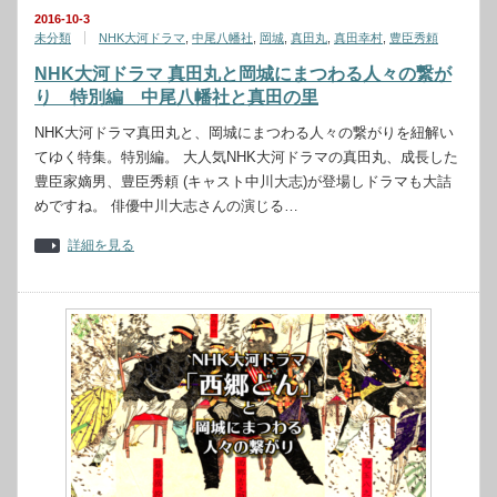
2016-10-3
未分類
NHK大河ドラマ
,
中尾八幡社
,
岡城
,
真田丸
,
真田幸村
,
豊臣秀頼
NHK大河ドラマ 真田丸と岡城にまつわる人々の繋が
り 特別編 中尾八幡社と真田の里
NHK大河ドラマ真田丸と、岡城にまつわる人々の繋がりを紐解い
てゆく特集。特別編。 大人気NHK大河ドラマの真田丸、成長した
豊臣家嫡男、豊臣秀頼 (キャスト中川大志)が登場しドラマも大詰
めですね。 俳優中川大志さんの演じる…
詳細を見る