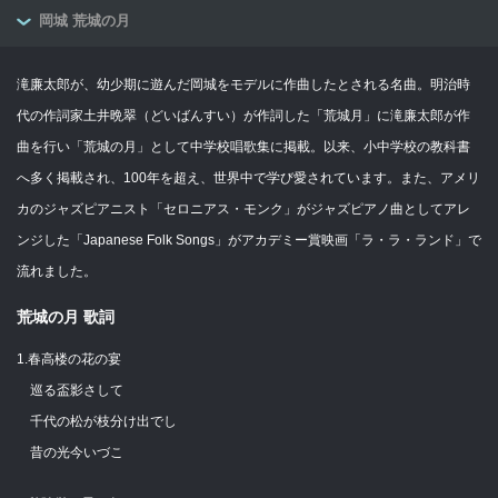
岡城 荒城の月
滝廉太郎が、幼少期に遊んだ岡城をモデルに作曲したとされる名曲。明治時
代の作詞家土井晩翠（どいばんすい）が作詞した「荒城月」に滝廉太郎が作
曲を行い「荒城の月」として中学校唱歌集に掲載。以来、小中学校の教科書
へ多く掲載され、100年を超え、世界中で学び愛されています。また、アメリ
カのジャズピアニスト「セロニアス・モンク」がジャズピアノ曲としてアレ
ンジした「Japanese Folk Songs」がアカデミー賞映画「ラ・ラ・ランド」で
流れました。
荒城の月 歌詞
1.春高楼の花の宴
巡る盃影さして
千代の松が枝分け出でし
昔の光今いづこ