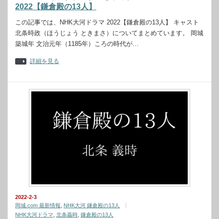
2022【鎌倉殿の13人】
この記事では、NHK大河ドラマ 2022【鎌倉殿の13人】 キャスト
北条時政（ほうじょう ときまさ）についてまとめています。 岡城
築城年 文治元年（1185年）ころの時代が…
詳細を見る
2022-2-3
岡城.com 最新情報
,
NHK大河 鎌倉殿の13人
NHK大河ドラマ
,
北条義時
,
鎌倉殿の13人