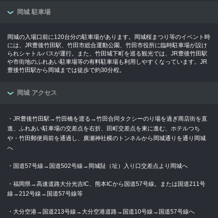
岡城 駐車場
岡城の入場口前に120台分の駐車場があります。岡城桜まつり等のイベント時
には、JR豊後竹田駅、竹田市総合運動公園、竹田市役所に臨時駐車場が設け
られシャトルバスが運行。また、竹田城下町を巡る観光では、JR豊後竹田駅
や市街地のふれあい駐車場等の有料駐車場も利用しやすくなっています。JR
豊後竹田駅から岡城までは徒歩で約30分程。
岡城 アクセス
・JR豊後竹田駅→竹田橋を渡る→竹田合同タクシーのり場を過ぎ商店街を直
進、ふれあい駐車場の交差点を右折、田町交差点を東に進む、ホテルつち
や・竹田郵便局前を通過し、廣瀬神社横のトンネルから岡城通りを通り岡城
へ
・国道57号線→国道502号線→岡城阯（址）入り口交差点より岡城へ
・福岡県→高速道路大分光吉IC、熊本ICから国道57号線。または国道211号
線→212号線→国道57号線等
・大分空港→国道213号線→大分空港道路→国道10号線→国道57号線へ