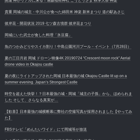
開運 神がリアルに来る！扇森稲荷神社 こうとうさま 秋季大祭 神楽
貴重 岡城の城主・中川公が食べた綿田米 神楽 新米まつり 道の駅あさじ
彼岸花・開花状況 2019 七ツ森古墳群 彼岸花まつり
岡城にいた武士が食した料理「氷豆腐」
魚のつかみどりやスイカ割り！中島公園河川プール・イベント（7月28日）
夏の三日月岩 岡城 ドローン映像4K 20190724 “Crescent moon rock” Aerial
drone video in Okajou castle
夏の夜にライトアップされた岡城 日本最強の城 Okajou Castle lit up on a
summer evening. Japan’s Strongest Castle
時空を超えた快挙！？日本最強の城・岡城「城主の子孫」から、ほめられま
した そして、さらなる真実が…
【歓喜】日本最強の城横断幕に弊社の空撮写真が採用されました【やってみ
た】
FBSテレビ「めんたいワイド」にて岡城等が放送