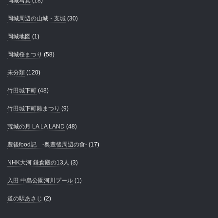
岡城写真
(18)
岡城周辺の山城・支城
(30)
岡城地図
(1)
岡城桜まつり
(58)
未分類
(120)
竹田城下町
(48)
竹田城下町雛まつり
(9)
荒城の月 LA LA LAND
(48)
豊後food記 -奥豊後周辺の食-
(17)
NHK大河 鎌倉殿の13人
(3)
入田 中島公園河川プール
(1)
道の駅あさじ
(2)