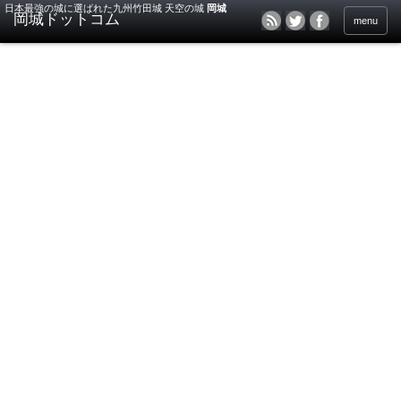
日本最強の城に選ばれた九州竹田城 天空の城
岡城
menu