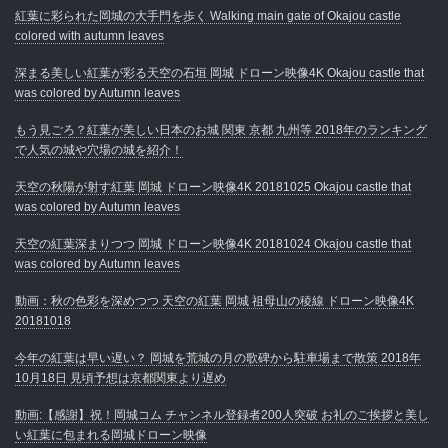
紅葉に彩られた岡城の大手門を歩く Walking main gate of Okajou castle
colored with autumn leaves
深まる美しい紅葉が彩る天空の石垣 岡城 ドローン映像4K Okajou castle that
was colored by Autumn leaves
もう見ごろ？紅葉が美しい日本のお城 関東 京都 九州等 2018年のランキング
で人気の城や穴場の城を紹介！
天空の秋陽が射す紅葉 岡城 ドローン映像4K 20181025 Okajou castle that
was colored by Autumn leaves
天空の紅葉深まりつつ 岡城 ドローン映像4K 20181024 Okajou castle that
was colored by Autumn leaves
動画：秋の色彩を深めつつ 天空の紅葉 岡城 祖母山の稜線 ドローン映像4K
20181018
今年の紅葉は早い遅い？ 岡城を荒城の月の歌碑から駐車場まで散策 2018年
10月18日 見頃予想は京都関東より遅め
動画:【感謝】祝！岡城コム チャンネル登録者200人突破 お礼のご挨拶と美し
い紅葉に包まれる岡城ドローン映像