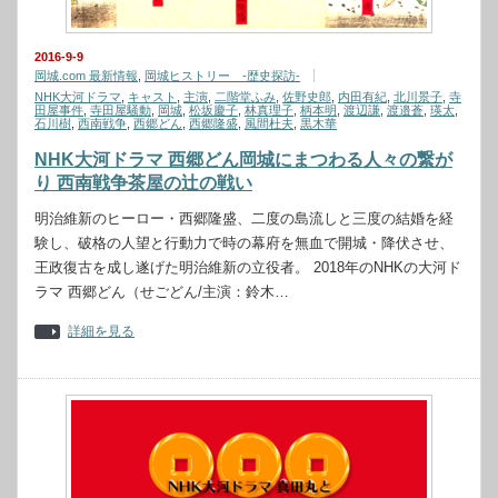
2016-9-9
岡城.com 最新情報
,
岡城ヒストリー -歴史探訪-
NHK大河ドラマ
,
キャスト
,
主演
,
二階堂ふみ
,
佐野史郎
,
内田有紀
,
北川景子
,
寺
田屋事件
,
寺田屋騒動
,
岡城
,
松坂慶子
,
林真理子
,
柄本明
,
渡辺謙
,
渡邉蒼
,
瑛太
,
石川樹
,
西南戦争
,
西郷どん
,
西郷隆盛
,
風間杜夫
,
黒木華
NHK大河ドラマ 西郷どん岡城にまつわる人々の繋が
り 西南戦争茶屋の辻の戦い
明治維新のヒーロー・西郷隆盛、二度の島流しと三度の結婚を経
験し、破格の人望と行動力で時の幕府を無血で開城・降伏させ、
王政復古を成し遂げた明治維新の立役者。 2018年のNHKの大河ド
ラマ 西郷どん（せごどん/主演：鈴木…
詳細を見る