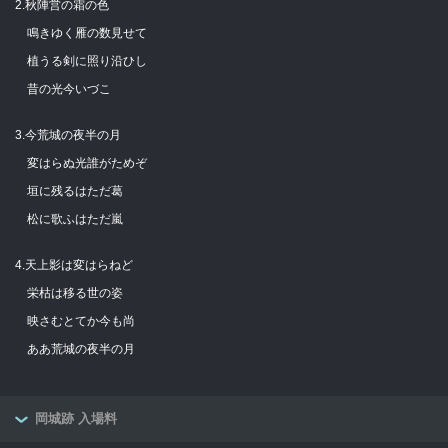
2.秋陣営の霜の色
鳴きゆく雁の数見せて
植うる剣に照り沿ひし
昔の光今いづこ
3.今荒城の夜半の月
変はらぬ光誰がためぞ
垣に残るはただ葛
松に歌ふはただ嵐
4.天上影は変はらねど
栄枯は移る世の姿
映さむとてか今も尚
ああ荒城の夜半の月
岡城跡 入場料