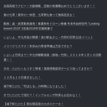
全国高校ラグビー！大阪桐蔭、悲願の初優勝おめでとうございます！！
春の七草！新年の一休憩、七草粥を食べて無病息災を！
動画：超・絶景動画連発！春夏秋冬ドローン映像 年末年始特別号 “Looking
toward 2019” 2倍速2018年空撮映像で
いよいよ、中九州道が開通！道の駅あさじ～竹田IC区間 記念イベント
メリークリスマス！冬休みの帰省準備は万全ですか？
いよいよ竹田まで！中九州横断道路（朝地～竹田）２０１９年１月１９日開
通！！
大分・たけたへもうすぐ帰省！道路情報提供サービス知ってますか？
１２月も１０日過ぎました！
城下町たけた『竹ほたる』の時期になりました！
すでにたけたで流行？！インフルエンザ対策もお忘れなく！
【城下町たけた】西出開花堂のカボスケーキ！