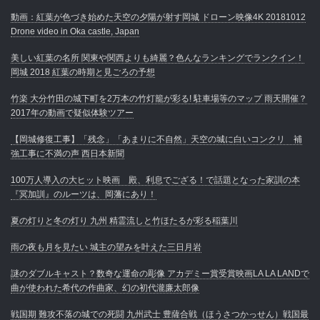
動画：紅葉が色づき始めた天空の夕陽が射す岡城 ドローン映像4K 20181012
Drone video in Oka castle, Japan
美しい紅葉の名所 関東や関西よりも綺麗？色んなランキングでランクイン！
岡城 2018 紅葉の時期と見ごろの予想
竹楽 大分竹田の城下町を2万本の竹灯籠が彩る! 駐車場等のマップ 雨天開催？
2017年の動画で疑似体験ツアー
【岡城修復工事】「残念」「あまりに不自然」天空の城に白いコンクリ 補
強工事に不満の声 西日本新聞
100万人導入の大ヒット映画 殿、利息でござる！で話題となった家訓の本
『冥加訓』のルーツは、岡藩にあり！
夏の灯りと冬の灯り 九州 精霊流しと竹ほたるが彩る稲葉川
雨の夜も月を見たい 城主の望みを叶えた三日月岩
謎のダブルキャスト？数奇な運命の彫像 アカデミー賞受賞映画LA LA LANDで
曲が使われた希代の作曲家、幻の初代瀧廉太郎像
戦国期 難攻不落の城での死闘 九州武士 豊薩合戦（ほうさつかっせん）戦国最