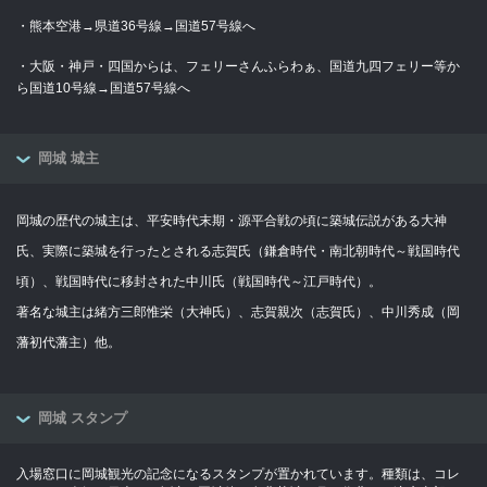
・熊本空港→県道36号線→国道57号線へ
・大阪・神戸・四国からは、フェリーさんふらわぁ、国道九四フェリー等か
ら国道10号線→国道57号線へ
岡城 城主
岡城の歴代の城主は、平安時代末期・源平合戦の頃に築城伝説がある大神
氏、実際に築城を行ったとされる志賀氏（鎌倉時代・南北朝時代～戦国時代
頃）、戦国時代に移封された中川氏（戦国時代～江戸時代）。
著名な城主は緒方三郎惟栄（大神氏）、志賀親次（志賀氏）、中川秀成（岡
藩初代藩主）他。
岡城 スタンプ
入場窓口に岡城観光の記念になるスタンプが置かれています。種類は、コレ