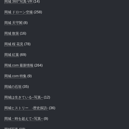
岡城 360°写真-VR
(14)
岡城 ドローン空撮
(258)
岡城 天守閣
(8)
岡城 散策
(16)
岡城 桜 花見
(78)
岡城 紅葉
(69)
岡城.com 最新情報
(264)
岡城.com 特集
(9)
岡城の石垣
(35)
岡城は生きている–写真–
(12)
岡城ヒストリー -歴史探訪-
(36)
岡城・時を超えて–写真–
(9)