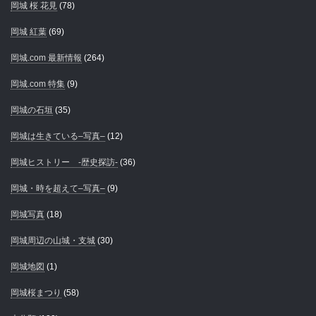
岡城 桜 花見
(78)
岡城 紅葉
(69)
岡城.com 最新情報
(264)
岡城.com 特集
(9)
岡城の石垣
(35)
岡城は生きている–写真–
(12)
岡城ヒストリー -歴史探訪-
(36)
岡城・時を超えて–写真–
(9)
岡城写真
(18)
岡城周辺の山城・支城
(30)
岡城地図
(1)
岡城桜まつり
(58)