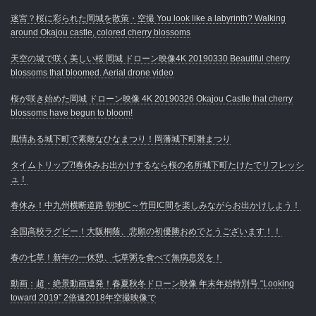
迷宮？桜に彩られた岡城を散策・空撮 You look like a labyrinth? Walking
around Okajou castle, colored cherry blossoms
天空の城で咲く美しい桜 岡城 ドローン映像4K 20190330 Beautiful cherry
blossoms that bloomed. Aerial drone video
桜が咲き始めた岡城 ドローン映像 4K 20190326 Okajou Castle that cherry
blossoms have begun to bloom!
風情ある城下町で素敵なひなまつり！岡藩城下町雛まつり
タイムトリップ⁈春休みお出かけするなら桜の名所城下町たけたでリフレッシ
ュ！
春休み！中九州横断道路 朝地IC～竹田IC間を楽しみながらお出かけしよう！
全国高校ラグビー！大阪桐蔭、悲願の初優勝おめでとうございます！！
春の七草！新年の一休憩、七草粥を食べて無病息災を！
動画：超・絶景動画連発！春夏秋冬ドローン映像 年末年始特別号 “Looking
toward 2019” 2倍速2018年空撮映像で