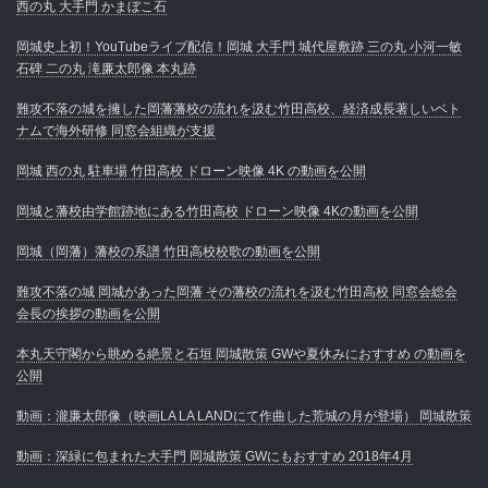
西の丸 大手門 かまぼこ石
岡城史上初！YouTubeライブ配信！岡城 大手門 城代屋敷跡 三の丸 小河一敏
石碑 二の丸 滝廉太郎像 本丸跡
難攻不落の城を擁した岡藩藩校の流れを汲む竹田高校、経済成長著しいベト
ナムで海外研修 同窓会組織が支援
岡城 西の丸 駐車場 竹田高校 ドローン映像 4K の動画を公開
岡城と藩校由学館跡地にある竹田高校 ドローン映像 4Kの動画を公開
岡城（岡藩）藩校の系譜 竹田高校校歌の動画を公開
難攻不落の城 岡城があった岡藩 その藩校の流れを汲む竹田高校 同窓会総会
会長の挨拶の動画を公開
本丸天守閣から眺める絶景と石垣 岡城散策 GWや夏休みにおすすめ の動画を
公開
動画：瀧廉太郎像（映画LA LA LANDにて作曲した荒城の月が登場） 岡城散策
動画：深緑に包まれた大手門 岡城散策 GWにもおすすめ 2018年4月