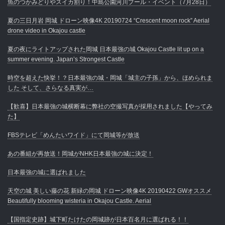
魚のつかみどりやスイカ割り！中島公園河川プール・イベント（7月28日）
夏の三日月岩 岡城 ドローン映像4K 20190724 “Crescent moon rock” Aerial
drone video in Okajou castle
夏の夜にライトアップされた岡城 日本最強の城 Okajou Castle lit up on a
summer evening. Japan’s Strongest Castle
時空を超えた快挙！？日本最強の城・岡城「城主の子孫」から、ほめられま
した そして、さらなる真実が…
【歓喜】日本最強の城横断幕に弊社の空撮写真が採用されました【やってみ
た】
FBSテレビ「めんたいワイド」にて岡城等が放送
あの番組が再放送！岡城がNHK日本最強の城に決定！
日本最強の城に選ばれました
天空の城 美しい藤の花 新緑の岡城 ドローン映像4K 20190422 GWオススメ
Beautifully blooming wisteria in Okajou Castle. Aerial
【国指定史跡】城下町たけたの岡城跡が日本百名月に選ばれる！！