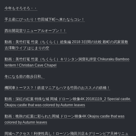
今年もそろそろ・・
手土産にぴったり！竹田城下町へ来たならコレ！
西出開花堂リニューアルオープン！！
動画：美竹灯篭 竹楽（ちくらく）総集編 2018 3日間の比較 殿町の武家屋敷
古澤剛ライブ はじまりの空
動画：美竹灯篭 竹楽（ちくらく）キリシタン洞窟礼拝堂 Chikuraku Bamboo
lentern ! Christian Cave Chapel
冬になる前の散歩日和。
機関車トーマス？！鉄道マニアもハマる竹田のおススメの鉄橋！
動画：深紅の紅葉 特殊な城 岡城 ドローン映像4K 20181119_2 Special castle.
Okajou castle that was colored by Autumn leaves
動画：晩秋の紅葉に彩られた岡城 ドローン映像4K Okajou castle that was
colored by Autumn leaves
岡城へアクセス！利便性高し！ローソン飛田川店＆グリーンピア天神リニュ