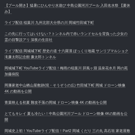
【プール開き】猛暑にひんやり水遊び 中島公園河川プール 入田名水祭 【夏休
み】
ライブ配信 稲葉川 九州北部大分県の川 岡城竹田城下町
この先に行ってはいけない？トンネル内で赤いランドセルを背負った少女の
霊の目撃説アリ 深夜の生目社
ライブ配信 岡城城下町 歴史の道 十六羅漢 ぽっくり地蔵 サンリブマルショク
滝廉太郎記念館 廉太郎トンネル
岡城城下町 YouTubeライブ配信！梅雨の稲葉川 屛風ヶ淵 温泉花水月 岡の苑
加藤病院
岡藩家老中山栖山屋敷跡(現・そうぞうの丘) 竹田城下町 岡城 ドローン映像
4K の動画を公開
青葉映える初夏 難攻不落の岡城 ドローン映像 4K の動画を公開
とてもキレイ 夏も冷たい！中島公園河川プール ドローン映像 4Kの動画を公
開
岡城史上初！YouTubeライブ配信！Part2 岡城 くだり 三の丸 高石垣 家老屋敷