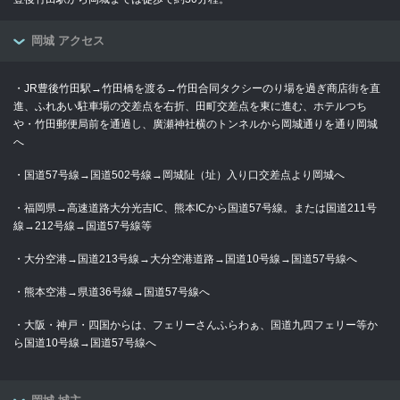
岡城 アクセス
・JR豊後竹田駅→竹田橋を渡る→竹田合同タクシーのり場を過ぎ商店街を直
進、ふれあい駐車場の交差点を右折、田町交差点を東に進む、ホテルつち
や・竹田郵便局前を通過し、廣瀬神社横のトンネルから岡城通りを通り岡城
へ
・国道57号線→国道502号線→岡城阯（址）入り口交差点より岡城へ
・福岡県→高速道路大分光吉IC、熊本ICから国道57号線。または国道211号
線→212号線→国道57号線等
・大分空港→国道213号線→大分空港道路→国道10号線→国道57号線へ
・熊本空港→県道36号線→国道57号線へ
・大阪・神戸・四国からは、フェリーさんふらわぁ、国道九四フェリー等か
ら国道10号線→国道57号線へ