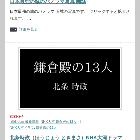
日本最強の城のパノラマ写真 岡城
日本最強の城のパノラマ 岡城の写真です。 クリックすると拡大さ
れます。 …
詳細を見る
2022-2-4
岡城.com 最新情報
,
NHK大河 鎌倉殿の13人
NHK大河ドラマ
,
鎌倉殿の13人
北条時政（ほうじょう ときまさ）NHK大河ドラマ