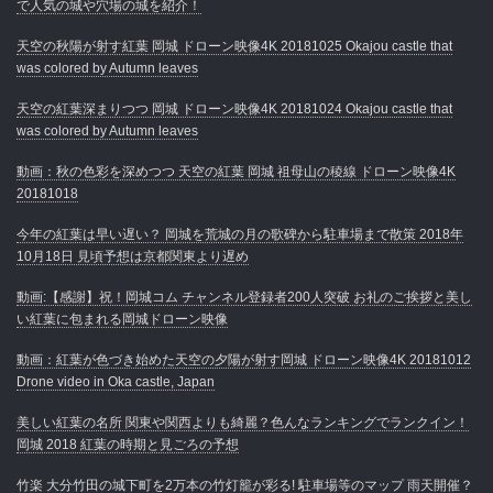
で人気の城や穴場の城を紹介！
天空の秋陽が射す紅葉 岡城 ドローン映像4K 20181025 Okajou castle that
was colored by Autumn leaves
天空の紅葉深まりつつ 岡城 ドローン映像4K 20181024 Okajou castle that
was colored by Autumn leaves
動画：秋の色彩を深めつつ 天空の紅葉 岡城 祖母山の稜線 ドローン映像4K
20181018
今年の紅葉は早い遅い？ 岡城を荒城の月の歌碑から駐車場まで散策 2018年
10月18日 見頃予想は京都関東より遅め
動画:【感謝】祝！岡城コム チャンネル登録者200人突破 お礼のご挨拶と美し
い紅葉に包まれる岡城ドローン映像
動画：紅葉が色づき始めた天空の夕陽が射す岡城 ドローン映像4K 20181012
Drone video in Oka castle, Japan
美しい紅葉の名所 関東や関西よりも綺麗？色んなランキングでランクイン！
岡城 2018 紅葉の時期と見ごろの予想
竹楽 大分竹田の城下町を2万本の竹灯籠が彩る! 駐車場等のマップ 雨天開催？