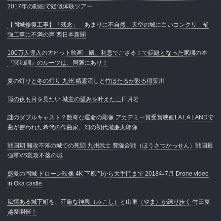
2017年の動画で疑似体験ツアー
【岡城修復工事】「残念」「あまりに不自然」天空の城に白いコンクリ 補
強工事に不満の声 西日本新聞
100万人導入の大ヒット映画 殿、利息でござる！で話題となった家訓の本
『冥加訓』のルーツは、岡藩にあり！
夏の灯りと冬の灯り 九州 精霊流しと竹ほたるが彩る稲葉川
雨の夜も月を見たい 城主の望みを叶えた三日月岩
謎のダブルキャスト？数奇な運命の彫像 アカデミー賞受賞映画LA LA LANDで
曲が使われた希代の作曲家、幻の初代瀧廉太郎像
戦国期 難攻不落の城での死闘 九州武士 豊薩合戦（ほうさつかっせん）戦国最
強軍VS難攻不落の城
盛夏の岡城 ドローン映像 4K 下原門から大手門まで 2018年7月 Drone video
in Oka castle
風情ある城下町を、荘厳な神輿（みこし）と山車（やま）が練り歩く 竹田夏
越祭開催！