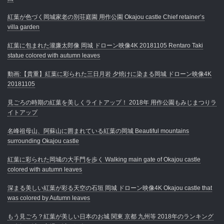
紅葉が色づく岡城家老の別荘庭園 用作公園 Okajou castle Chief retainer’s
villa garden
紅葉に包まれた瀧廉太郎像 岡城 ドローン映像4K 20181105 Rentaro Taki
statue colored with autumn leaves
動画:【貴重】紅葉に彩られた三日月岩 夕焼けに染まる岡城 ドローン映像4K
20181105
見ごろの時期の紅葉を美しくライトアップ！ 2018年 用作公園もみじまつりラ
イトアップ
名峰祖母山、阿蘇山に囲まれている紅葉の岡城 Beautiful mountains
surrounding Okajou castle
紅葉に彩られた岡城の大手門を歩く Walking main gate of Okajou castle
colored with autumn leaves
深まる美しい紅葉が彩る天空の石垣 岡城 ドローン映像4K Okajou castle that
was colored by Autumn leaves
もう見ごろ？紅葉が美しい日本のお城 関東 京都 九州等 2018年のランキング