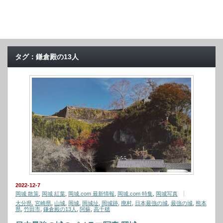
タグ：鎌倉殿の13人
2022-12-7
岡城 散策
,
岡城 紅葉
,
岡城.com 最新情報
,
岡城.com 特集
,
岡城写真
大分県
,
宮崎県
,
山城
,
岡城
,
岡城址
,
岡城跡
,
廃村
,
日本最強の城
,
最強の城
,
熊本
県
,
竹田市
,
鎌倉殿の13人
,
阿蘇
,
高千穂