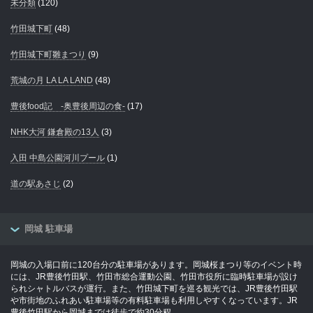
未分類
(120)
竹田城下町
(48)
竹田城下町雛まつり
(9)
荒城の月 LA LA LAND
(48)
豊後food記 -奥豊後周辺の食-
(17)
NHK大河 鎌倉殿の13人
(3)
入田 中島公園河川プール
(1)
道の駅あさじ
(2)
岡城 駐車場
岡城の入場口前に120台分の駐車場があります。岡城桜まつり等のイベント時
には、JR豊後竹田駅、竹田市総合運動公園、竹田市役所に臨時駐車場が設け
られシャトルバスが運行。また、竹田城下町を巡る観光では、JR豊後竹田駅
や市街地のふれあい駐車場等の有料駐車場も利用しやすくなっています。JR
豊後竹田駅から岡城までは徒歩で約30分程。