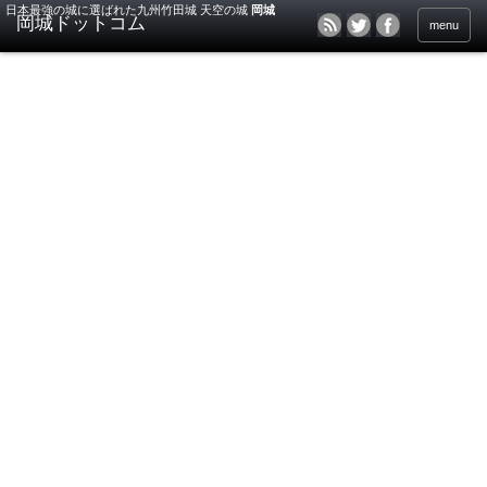
日本最強の城に選ばれた九州竹田城 天空の城
岡城
menu