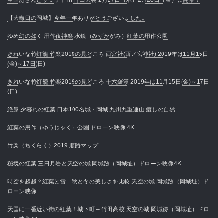
【大晦日の岡城】今年一年ありがとうございました。
ゆめ幻の如く 用作夜神楽 水鏡（みずかがみ）紅葉の用作公園
きれいな竹灯籠 竹楽2019の見どころ 西宮社(西ノ宮神社) 2019年は11月15日
(金)～17日(日)
きれいな竹灯籠 竹楽2019の見どころ 十六羅漢 2019年は11月15日(金)～17日
(日)
絶景 夕暮れの紅葉 日本100名城・岡城 九州九重連山 癒しの自然
紅葉の用作（ゆうじゃく）公園 ドローン映像 4K
竹楽（ちくらく）2019 順路マップ
秘境の紅葉 三日月岩と天空の城 岡城跡（岡城址）ドローン映像4K
時空を超越？紅葉と雪 秋と冬の美しさを比較 天空の城 岡城跡（岡城址）ド
ローン映像
天国に一番近い街の紅葉！城下町 – 竹田高校 天空の城 岡城跡（岡城址）ドロ