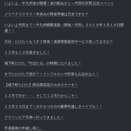
いよいよ、中九州道が開通！道の駅あさじ～竹田IC区間 記念イベント
メリークリスマス！冬休みの帰省準備は万全ですか？
いよいよ竹田まで！中九州横断道路（朝地～竹田）２０１９年１月１９日開
通！！
大分・たけたへもうすぐ帰省！道路情報提供サービス知ってますか？
１２月も１０日過ぎました！
城下町たけた『竹ほたる』の時期になりました！
すでにたけたで流行？！インフルエンザ対策もお忘れなく！
【城下町たけた】西出開花堂のカボスケーキ！
１２月ですが・・、そして１２月だからこそ！
１２月２０日まで！ホテルつちやの豪華年越しオードブル！！
グリーンピア天神へ行ってきました！
平成最後の年越し前に。