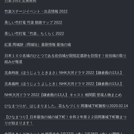
竹楽 2022 交通規制
竹楽ステージイベント・出店情報 2022
美しい竹灯篭 竹楽 順路マップ 2022
美しい竹灯篭「竹楽」ちくらく 2022
紅葉 岡城跡（岡城址）最新情報 最強の城
日本１００名城のひとつである佐伯城が国指定遺跡を目指す！佐伯城の取り
組みが報道
北条時政（ほうじょう ときまさ）NHK大河ドラマ 2022【鎌倉殿の13人】
北条義時（ほうじょう よしとき）NHK大河ドラマ 2022【鎌倉殿の13人】
NHK大河ドラマ 2022【鎌倉殿の13人】 キャスト 相関図 登場人物まとめ
ひなまつりが、はじまりました。花もちづくり 岡藩城下町雛祭り2020.02.14
【ひなまつり】日本最強の城の城下町！令和２年第２２回岡藩城下町雛まつ
りが始まります！
全国あきんどサミット in 竹田大会 2月27日（木）2月28日（金）に開催！