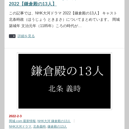
2022【鎌倉殿の13人】
この記事では、NHK大河ドラマ 2022【鎌倉殿の13人】 キャスト
北条時政（ほうじょう ときまさ）についてまとめています。 岡城
築城年 文治元年（1185年）ころの時代が…
詳細を見る
2022-2-3
岡城.com 最新情報
,
NHK大河 鎌倉殿の13人
NHK大河ドラマ
,
北条義時
,
鎌倉殿の13人