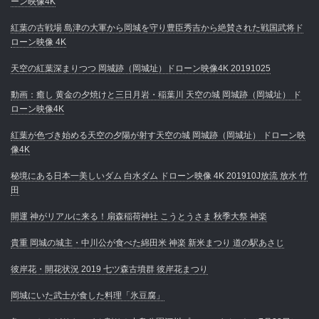
ーン映像4K
紅葉の古戦場 島津の大軍から岡城を守り豊臣秀吉から絶賛された戦国武将ド
ローン映像 4K
天空の紅葉深まりつつ 岡城跡（岡城址）ドローン映像4K 20191025
動画：癒し 黄金の夕焼けと三日月岩・稲葉川 天空の城 岡城跡（岡城址） ド
ローン映像4K
紅葉が色づき始める天空の夕陽が射す天空の城 岡城跡（岡城址） ドローン映
像4K
秘境にある日本一美しいダム 白水ダム ドローン映像 4K 201910J放流 放水 竹
田
開運 神がリアルに来る！扇森稲荷神社 こうとうさま 秋季大祭 神楽
貴重 岡城の城主・中川公が食べた綿田米 神楽 新米まつり 道の駅あさじ
彼岸花・開花状況 2019 七ツ森古墳群 彼岸花まつり
岡城にいた武士が食した料理「氷豆腐」