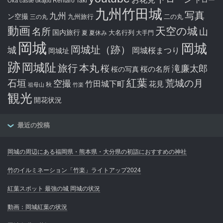
Rentaro Taki
Oka castle
okajou
九州竹田城
写真
九州
ン空撮
九州旅行
二の丸
三の丸
動画
天空の城
名所
山
国内旅行
大名行列
夏
夏休み
大手門
岡城
岡城
岡城址（跡）
城
岡城桜まつり
岡城址
跡
岡城阯
旅行
本丸
滝廉太郎
桜
桜の写真
桜の名所
紅葉
石垣
空撮
荒城の月
竹田城下町
花見
秋
祖母山
竹楽
観光
開花状況
最近の投稿
岡城の周辺にある福岡県・熊本県・大分県の初詣におすすめの神社
竹のイルミネーション「竹楽」ライトアップ2024
紅葉スポット 最強の城 岡城の状況
動画：岡城紅葉の状況