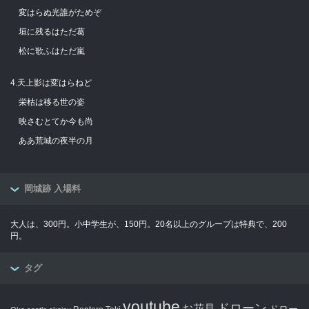
変はらぬ光誰がためぞ
垣に残るはただ葛
松に歌ふはただ嵐
4.天上影は変はらねど
栄枯は移る世の姿
映さむとてか今も尚
ああ荒城の夜半の月
岡城跡 入場料
大人は、300円。小中学生が、150円。20名以上のグループは特典で、200
円。
タグ
youtube
ドローン
お花見
ドロー