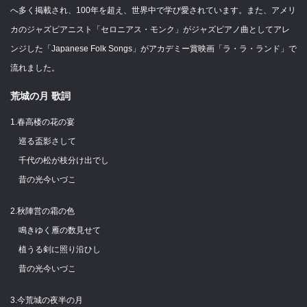
へ多く掲載され、100年を超え、世界中で学び愛されています。また、アメリ
カのジャズピアニスト「セロニアス・モンク」がジャズピアノ曲としてアレ
ンジした「Japanese Folk Songs」がアカデミー賞映画「ラ・ラ・ランド」で
流れました。
荒城の月 歌詞
1.春高楼の花の宴
巡る盃影さして
千代の松が枝分け出でし
昔の光今いづこ
2.秋陣営の霜の色
鳴きゆく雁の数見せて
植うる剣に照り沿ひし
昔の光今いづこ
3.今荒城の夜半の月