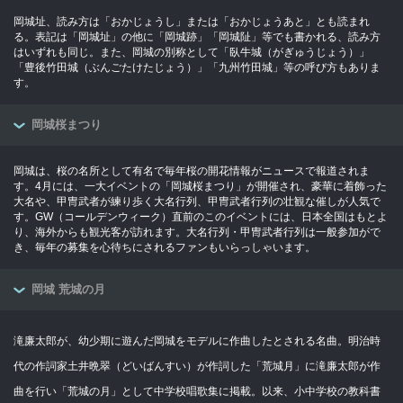
岡城址、読み方は「おかじょうし」または「おかじょうあと」とも読まれ
る。表記は「岡城址」の他に「岡城跡」「岡城阯」等でも書かれる、読み方
はいずれも同じ。また、岡城の別称として「臥牛城（がぎゅうじょう）」
「豊後竹田城（ぶんごたけたじょう）」「九州竹田城」等の呼び方もありま
す。
岡城桜まつり
岡城は、桜の名所として有名で毎年桜の開花情報がニュースで報道されま
す。4月には、一大イベントの「岡城桜まつり」が開催され、豪華に着飾った
大名や、甲冑武者が練り歩く大名行列、甲冑武者行列の壮観な催しが人気で
す。GW（コールデンウィーク）直前のこのイベントには、日本全国はもとよ
り、海外からも観光客が訪れます。大名行列・甲冑武者行列は一般参加がで
き、毎年の募集を心待ちにされるファンもいらっしゃいます。
岡城 荒城の月
滝廉太郎が、幼少期に遊んだ岡城をモデルに作曲したとされる名曲。明治時
代の作詞家土井晩翠（どいばんすい）が作詞した「荒城月」に滝廉太郎が作
曲を行い「荒城の月」として中学校唱歌集に掲載。以来、小中学校の教科書