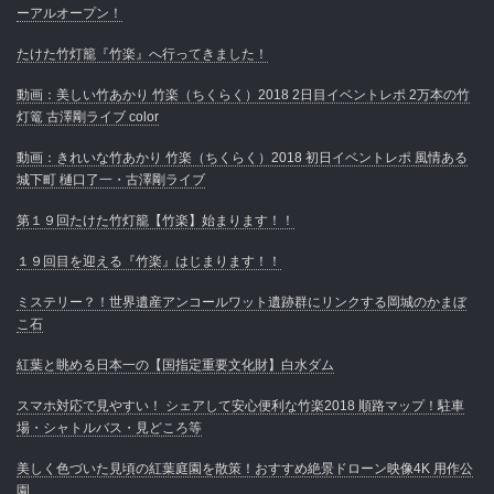
ーアルオープン！
たけた竹灯籠『竹楽』へ行ってきました！
動画：美しい竹あかり 竹楽（ちくらく）2018 2日目イベントレポ 2万本の竹
灯篭 古澤剛ライブ color
動画：きれいな竹あかり 竹楽（ちくらく）2018 初日イベントレポ 風情ある
城下町 樋口了一・古澤剛ライブ
第１９回たけた竹灯籠【竹楽】始まります！！
１９回目を迎える『竹楽』はじまります！！
ミステリー？！世界遺産アンコールワット遺跡群にリンクする岡城のかまぼ
こ石
紅葉と眺める日本一の【国指定重要文化財】白水ダム
スマホ対応で見やすい！ シェアして安心便利な竹楽2018 順路マップ！駐車
場・シャトルバス・見どころ等
美しく色づいた見頃の紅葉庭園を散策！おすすめ絶景ドローン映像4K 用作公
園