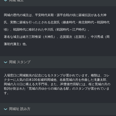
岡城 城主
岡城の歴代の城主は、平安時代末期・源平合戦の頃に築城伝説がある大神
氏、実際に築城を行ったとされる志賀氏（鎌倉時代・南北朝時代～戦国時代
頃）、戦国時代に移封された中川氏（戦国時代～江戸時代）。
著名な城主は緒方三郎惟栄（大神氏）、志賀親次（志賀氏）、中川秀成（岡
藩初代藩主）他。
岡城 スタンプ
入場窓口に岡城観光の記念になるスタンプが置かれています。種類は、コレ
クターに人気の日本100名城95岡城他、名曲荒城の月を作曲した滝廉太郎、
岡城の入り口に構える大手門等。また、JR豊後竹田駅には、桜と荒城の月の
歌詞が刻まれた「荒城の月ゆかりの城のある駅」のスタンプが置かれていま
す。
岡城址 読み方