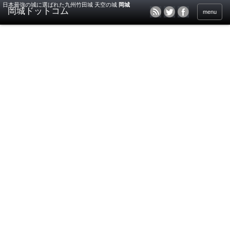
日本最強の城に選ばれた九州竹田城 天空の城
岡城
menu