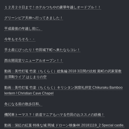
１２月２０日まで！ホテルつちやの豪華年越しオードブル！！
グリーンピア天神へ行ってきました！
平成最後の年越し前に。
今年もそろそろ・・
手土産にぴったり！竹田城下町へ来たならコレ！
西出開花堂リニューアルオープン！！
動画：美竹灯篭 竹楽（ちくらく）総集編 2018 3日間の比較 殿町の武家屋敷
古澤剛ライブ はじまりの空
動画：美竹灯篭 竹楽（ちくらく）キリシタン洞窟礼拝堂 Chikuraku Bamboo
lentern ! Christian Cave Chapel
冬になる前の散歩日和。
機関車トーマス？！鉄道マニアもハマる竹田のおススメの鉄橋！
動画：深紅の紅葉 特殊な城 岡城 ドローン映像4K 20181119_2 Special castle.