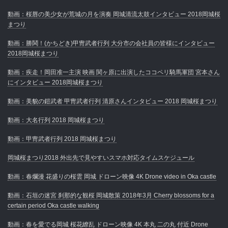
動画：桜唇の美少女が荒城の月を演奏 岡城清流太鼓インタビュー 2018岡城桜
まつり
動画：勝鬨！(かちどき)甲冑武者行列 大分市の会社員の皆様にインタビュー
2018岡城桜まつり
動画：疾走！岡田准一主演 映画 関ヶ原に出演したココペリ騎馬軍団 宮本さん
にインタビュー 2018岡城桜まつり
動画：美貌の鎧武者 甲冑武者行列 清原さんインタビュー 2018 岡城桜まつり
動画：大名行列 2018 岡城桜まつり
動画：甲冑武者行列 2018 岡城桜まつり
岡城桜まつり2018 外出先で見やすいスマホ対応タイムスケジュール
動画：春爛漫 花盛りの桜雲 岡城 ドローン映像 4K Drone video in Oka castle
動画：石垣の迷宮 刹那的な観桜 岡城散策 2018年3月 Cherry blossoms for a
certain period Oka castle walking
動画：春を愛でる岡城 桜花繚乱 ドローン映像 4K 本丸 二の丸 付近 Drone