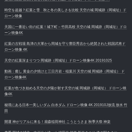
時空を超越？紅葉と雪 秋と冬の美しさを比較 天空の城 岡城跡（岡城址）ド
ローン映像
天国に一番近い街の紅葉！城下町 – 竹田高校 天空の城 岡城跡（岡城址）ドロ
ーン映像4K
紅葉の古戦場 島津の大軍から岡城を守り豊臣秀吉から絶賛された戦国武将ド
ローン映像 4K
天空の紅葉深まりつつ 岡城跡（岡城址）ドローン映像4K 20191025
動画：癒し 黄金の夕焼けと三日月岩・稲葉川 天空の城 岡城跡（岡城址） ド
ローン映像4K
紅葉が色づき始める天空の夕陽が射す天空の城 岡城跡（岡城址） ドローン映
像4K
秘境にある日本一美しいダム 白水ダム ドローン映像 4K 201910J放流 放水 竹
田
開運 神がリアルに来る！扇森稲荷神社 こうとうさま 秋季大祭 神楽