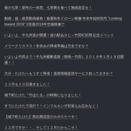
春の七草！新年の一休憩、七草粥を食べて無病息災を！
動画：超・絶景動画連発！春夏秋冬ドローン映像 年末年始特別号 “Looking
toward 2019” 2倍速2018年空撮映像で
いよいよ、中九州道が開通！道の駅あさじ～竹田IC区間 記念イベント
メリークリスマス！冬休みの帰省準備は万全ですか？
いよいよ竹田まで！中九州横断道路（朝地～竹田）２０１９年１月１９日開
通！！
大分・たけたへもうすぐ帰省！道路情報提供サービス知ってますか？
１２月も１０日過ぎました！
城下町たけた『竹ほたる』の時期になりました！
すでにたけたで流行？！インフルエンザ対策もお忘れなく！
【城下町たけた】西出開花堂のカボスケーキ！
１２月ですが・・、そして１２月だからこそ！