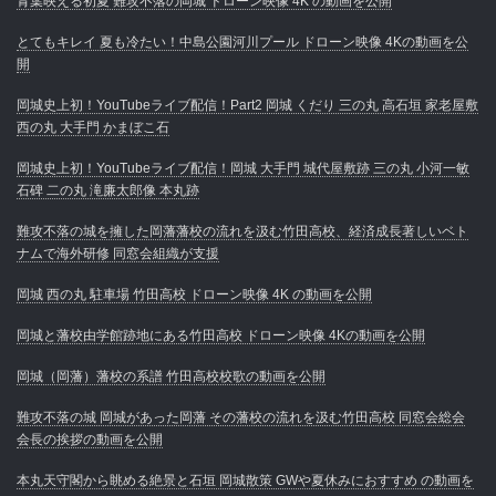
青葉映える初夏 難攻不落の岡城 ドローン映像 4K の動画を公開
とてもキレイ 夏も冷たい！中島公園河川プール ドローン映像 4Kの動画を公
開
岡城史上初！YouTubeライブ配信！Part2 岡城 くだり 三の丸 高石垣 家老屋敷
西の丸 大手門 かまぼこ石
岡城史上初！YouTubeライブ配信！岡城 大手門 城代屋敷跡 三の丸 小河一敏
石碑 二の丸 滝廉太郎像 本丸跡
難攻不落の城を擁した岡藩藩校の流れを汲む竹田高校、経済成長著しいベト
ナムで海外研修 同窓会組織が支援
岡城 西の丸 駐車場 竹田高校 ドローン映像 4K の動画を公開
岡城と藩校由学館跡地にある竹田高校 ドローン映像 4Kの動画を公開
岡城（岡藩）藩校の系譜 竹田高校校歌の動画を公開
難攻不落の城 岡城があった岡藩 その藩校の流れを汲む竹田高校 同窓会総会
会長の挨拶の動画を公開
本丸天守閣から眺める絶景と石垣 岡城散策 GWや夏休みにおすすめ の動画を