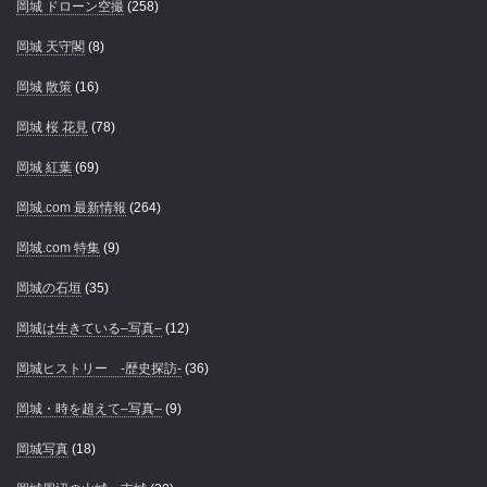
岡城 ドローン空撮
(258)
岡城 天守閣
(8)
岡城 散策
(16)
岡城 桜 花見
(78)
岡城 紅葉
(69)
岡城.com 最新情報
(264)
岡城.com 特集
(9)
岡城の石垣
(35)
岡城は生きている–写真–
(12)
岡城ヒストリー -歴史探訪-
(36)
岡城・時を超えて–写真–
(9)
岡城写真
(18)