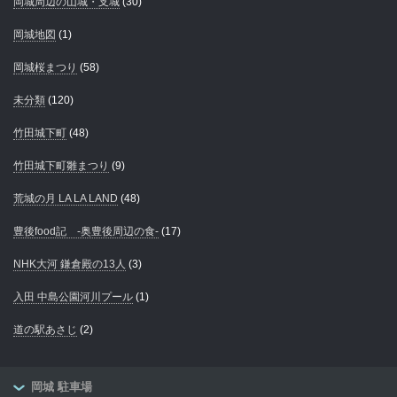
岡城周辺の山城・支城
(30)
岡城地図
(1)
岡城桜まつり
(58)
未分類
(120)
竹田城下町
(48)
竹田城下町雛まつり
(9)
荒城の月 LA LA LAND
(48)
豊後food記 -奥豊後周辺の食-
(17)
NHK大河 鎌倉殿の13人
(3)
入田 中島公園河川プール
(1)
道の駅あさじ
(2)
岡城 駐車場