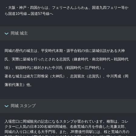
・大阪・神戸・四国からは、フェリーさんふらわぁ、国道九四フェリー等か
ら国道10号線→国道57号線へ
岡城 城主
岡城の歴代の城主は、平安時代末期・源平合戦の頃に築城伝説がある大神
氏、実際に築城を行ったとされる志賀氏（鎌倉時代・南北朝時代～戦国時代
頃）、戦国時代に移封された中川氏（戦国時代～江戸時代）。
著名な城主は緒方三郎惟栄（大神氏）、志賀親次（志賀氏）、中川秀成（岡
藩初代藩主）他。
岡城 スタンプ
入場窓口に岡城観光の記念になるスタンプが置かれています。種類は、コレ
クターに人気の日本100名城95岡城他、名曲荒城の月を作曲した滝廉太郎、
岡城の入り口に構える大手門等。また、JR豊後竹田駅には、桜と荒城の月の