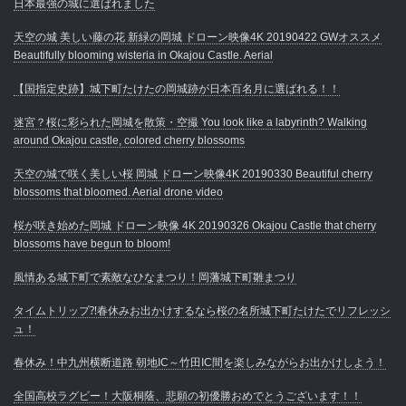
日本最強の城に選ばれました
天空の城 美しい藤の花 新緑の岡城 ドローン映像4K 20190422 GWオススメ
Beautifully blooming wisteria in Okajou Castle. Aerial
【国指定史跡】城下町たけたの岡城跡が日本百名月に選ばれる！！
迷宮？桜に彩られた岡城を散策・空撮 You look like a labyrinth? Walking
around Okajou castle, colored cherry blossoms
天空の城で咲く美しい桜 岡城 ドローン映像4K 20190330 Beautiful cherry
blossoms that bloomed. Aerial drone video
桜が咲き始めた岡城 ドローン映像 4K 20190326 Okajou Castle that cherry
blossoms have begun to bloom!
風情ある城下町で素敵なひなまつり！岡藩城下町雛まつり
タイムトリップ⁈春休みお出かけするなら桜の名所城下町たけたでリフレッシ
ュ！
春休み！中九州横断道路 朝地IC～竹田IC間を楽しみながらお出かけしよう！
全国高校ラグビー！大阪桐蔭、悲願の初優勝おめでとうございます！！