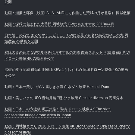
公開
動画：瀧廉太郎像（映画LA LA LANDにて作曲した荒城の月が登場） 岡城散策
動画：深緑に包まれた大手門 岡城散策 GWにもおすすめ 2018年4月
日本随一の石垣 まるでマチュピチュ、GWに必見？有名な高石垣や三の丸 岡
城散策 の動画を公開
翠緑の奥の細道 GWや夏休みにおすすめの木陰 散策スポット 岡城 御廟所周辺
ドローン映像 4K の動画を公開
深碧が覆う岡城 祖母山 阿蘇山 GWにもおすすめ 岡城ドローン映像 4Kの動画
を公開
動画：日本一美しいダム 麗しき水流 白水ダム散策 Hakusui Dam
動画：美しい水のUFO 音無井路円形分水散策 Circular diversion 円筒分水
動画：日本一の六連橋 明正井路１号橋 ドローン映像 4K The sixth
consecutive bridge drone video in Japan
動画：岡城桜まつり 2018 ドローン映像 4K Drone video in Oka castle. cherry
blossom festival