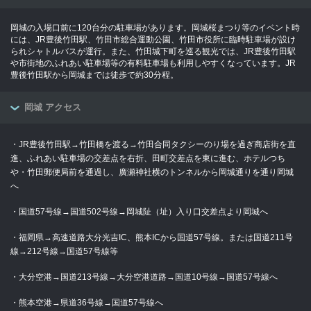
岡城の入場口前に120台分の駐車場があります。岡城桜まつり等のイベント時
には、JR豊後竹田駅、竹田市総合運動公園、竹田市役所に臨時駐車場が設け
られシャトルバスが運行。また、竹田城下町を巡る観光では、JR豊後竹田駅
や市街地のふれあい駐車場等の有料駐車場も利用しやすくなっています。JR
豊後竹田駅から岡城までは徒歩で約30分程。
岡城 アクセス
・JR豊後竹田駅→竹田橋を渡る→竹田合同タクシーのり場を過ぎ商店街を直
進、ふれあい駐車場の交差点を右折、田町交差点を東に進む、ホテルつち
や・竹田郵便局前を通過し、廣瀬神社横のトンネルから岡城通りを通り岡城
へ
・国道57号線→国道502号線→岡城阯（址）入り口交差点より岡城へ
・福岡県→高速道路大分光吉IC、熊本ICから国道57号線。または国道211号
線→212号線→国道57号線等
・大分空港→国道213号線→大分空港道路→国道10号線→国道57号線へ
・熊本空港→県道36号線→国道57号線へ