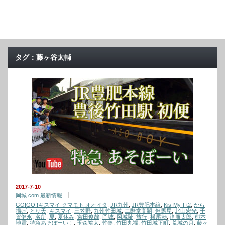
タグ：藤ヶ谷太輔
2017-7-10
岡城.com 最新情報
GO!GO!!キスマイ クマモト オオイタ
,
JR九州
,
JR豊肥本線
,
Kis-My-Ft2
,
から
揚げ
,
とり天
,
キスマイ
,
三笠野
,
九州竹田城
,
二階堂高嗣
,
但馬屋
,
北山宏光
,
千
賀健永
,
名所
,
夏
,
夏休み
,
宮田俊哉
,
岡城
,
岡城阯
,
旅行
,
横尾渉
,
滝廉太郎
,
熊本
地震
,
特急あそぼーい！
,
玉森裕太
,
竹楽
,
竹田丸福
,
竹田城下町
,
荒城の月
,
藤ヶ