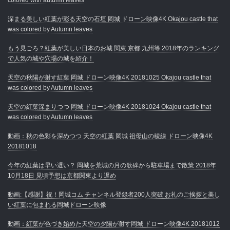
深まる美しい紅葉が彩る天空の石垣 岡城 ドローン映像4K Okajou castle that
was colored by Autumn leaves
もう見ごろ？紅葉が美しい日本のお城 関東 京都 九州等 2018年のランキング
で人気の城や穴場の城を紹介！
天空の秋陽が射す紅葉 岡城 ドローン映像4K 20181025 Okajou castle that
was colored by Autumn leaves
天空の紅葉深まりつつ 岡城 ドローン映像4K 20181024 Okajou castle that
was colored by Autumn leaves
動画：秋の色彩を深めつつ 天空の紅葉 岡城 祖母山の稜線 ドローン映像4K
20181018
今年の紅葉は早い遅い？ 岡城を荒城の月の歌碑から駐車場まで散策 2018年
10月18日 見頃予想は京都関東より遅め
動画:【感謝】祝！岡城コム チャンネル登録者200人突破 お礼のご挨拶と美し
い紅葉に包まれる岡城ドローン映像
動画：紅葉が色づき始めた天空の夕陽が射す岡城 ドローン映像4K 20181012