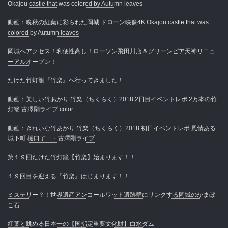
Okajou castle that was colored by Autumn leaves
動画：晩秋の紅葉に彩られた岡城 ドローン映像4K Okajou castle that was
colored by Autumn leaves
岡城へアクセス！利便性高し！ローソン飛田川店＆グリーンピア天神リニュ
ーアルオープン！
たけた竹灯籠『竹楽』へ行ってきました！
動画：美しい竹あかり 竹楽（ちくらく）2018 2日目イベントレポ 2万本の竹
灯篭 古澤剛ライブ color
動画：きれいな竹あかり 竹楽（ちくらく）2018 初日イベントレポ 風情ある
城下町 樋口了一・古澤剛ライブ
第１９回たけた竹灯籠【竹楽】始まります！！
１９回目を迎える『竹楽』はじまります！！
ミステリー？！世界遺産アンコールワット遺跡群にリンクする岡城のかまぼ
こ石
紅葉と眺める日本一の【国指定重要文化財】白水ダム