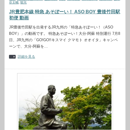
谷太輔
,
観光
JR豊肥本線 特急 あそぼーい！ ASO BOY 豊後竹田駅
初便 動画
JR豊後竹田駅を出発するJR九州の「特急あそぼーい！（ASO
BOY）」の動画です。 特急あそぼーい！大分-阿蘇 特別運行 7月8
日、JR九州の「GO!GO!!キスマイ クマモト オオイタ」キャンペ
ーンで、大分-阿蘇を…
詳細を見る