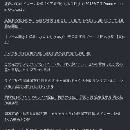
盛夏の岡城 ドローン映像 4K 下原門から大手門まで 2018年7月 Drone video
in Oka castle
風情ある城下町を、荘厳な神輿（みこし）と山車（やま）が練り歩く 竹田夏
越祭開催！
【プール開き】猛暑にひんやり水遊び 中島公園河川プール 入田名水祭 【夏休
み】
ライブ配信 稲葉川 九州北部大分県の川 岡城竹田城下町
この先に行ってはいけない？トンネル内で赤いランドセルを背負った少女の
霊の目撃説アリ 深夜の生目社
ライブ配信 岡城城下町 歴史の道 十六羅漢 ぽっくり地蔵 サンリブマルショク
滝廉太郎記念館 廉太郎トンネル
岡城城下町 YouTubeライブ配信！梅雨の稲葉川 屛風ヶ淵 温泉花水月 岡の苑
加藤病院
岡藩家老中山栖山屋敷跡(現・そうぞうの丘) 竹田城下町 岡城 ドローン映像
4K の動画を公開