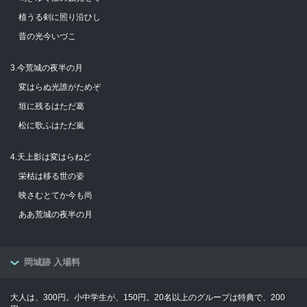
植うる剣に照り沿ひし
昔の光今いづこ
3.今荒城の夜半の月
変はらぬ光誰がためぞ
垣に残るはただ葛
松に歌ふはただ嵐
4.天上影は変はらねど
栄枯は移る世の姿
映さむとてか今も尚
ああ荒城の夜半の月
岡城跡 入場料
大人は、300円。小中学生が、150円。20名以上のグループは特典で、200