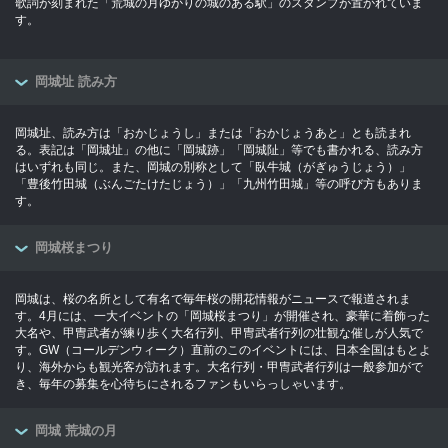
歌詞が刻まれた「荒城の月ゆかりの城のある駅」のスタンプが置かれていま
す。
岡城址 読み方
岡城址、読み方は「おかじょうし」または「おかじょうあと」とも読まれ
る。表記は「岡城址」の他に「岡城跡」「岡城阯」等でも書かれる、読み方
はいずれも同じ。また、岡城の別称として「臥牛城（がぎゅうじょう）」
「豊後竹田城（ぶんごたけたじょう）」「九州竹田城」等の呼び方もありま
す。
岡城桜まつり
岡城は、桜の名所として有名で毎年桜の開花情報がニュースで報道されま
す。4月には、一大イベントの「岡城桜まつり」が開催され、豪華に着飾った
大名や、甲冑武者が練り歩く大名行列、甲冑武者行列の壮観な催しが人気で
す。GW（コールデンウィーク）直前のこのイベントには、日本全国はもとよ
り、海外からも観光客が訪れます。大名行列・甲冑武者行列は一般参加がで
き、毎年の募集を心待ちにされるファンもいらっしゃいます。
岡城 荒城の月