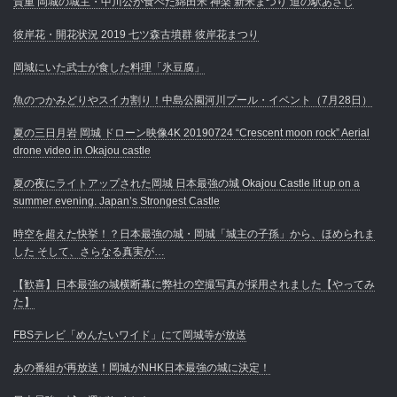
貴重 岡城の城主・中川公が食べた綿田米 神楽 新米まつり 道の駅あさじ
彼岸花・開花状況 2019 七ツ森古墳群 彼岸花まつり
岡城にいた武士が食した料理「氷豆腐」
魚のつかみどりやスイカ割り！中島公園河川プール・イベント（7月28日）
夏の三日月岩 岡城 ドローン映像4K 20190724 “Crescent moon rock” Aerial
drone video in Okajou castle
夏の夜にライトアップされた岡城 日本最強の城 Okajou Castle lit up on a
summer evening. Japan’s Strongest Castle
時空を超えた快挙！？日本最強の城・岡城「城主の子孫」から、ほめられま
した そして、さらなる真実が…
【歓喜】日本最強の城横断幕に弊社の空撮写真が採用されました【やってみ
た】
FBSテレビ「めんたいワイド」にて岡城等が放送
あの番組が再放送！岡城がNHK日本最強の城に決定！