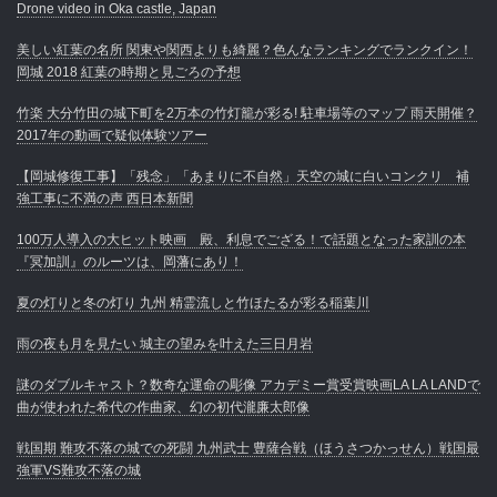
Drone video in Oka castle, Japan
美しい紅葉の名所 関東や関西よりも綺麗？色んなランキングでランクイン！
岡城 2018 紅葉の時期と見ごろの予想
竹楽 大分竹田の城下町を2万本の竹灯籠が彩る! 駐車場等のマップ 雨天開催？
2017年の動画で疑似体験ツアー
【岡城修復工事】「残念」「あまりに不自然」天空の城に白いコンクリ 補
強工事に不満の声 西日本新聞
100万人導入の大ヒット映画 殿、利息でござる！で話題となった家訓の本
『冥加訓』のルーツは、岡藩にあり！
夏の灯りと冬の灯り 九州 精霊流しと竹ほたるが彩る稲葉川
雨の夜も月を見たい 城主の望みを叶えた三日月岩
謎のダブルキャスト？数奇な運命の彫像 アカデミー賞受賞映画LA LA LANDで
曲が使われた希代の作曲家、幻の初代瀧廉太郎像
戦国期 難攻不落の城での死闘 九州武士 豊薩合戦（ほうさつかっせん）戦国最
強軍VS難攻不落の城