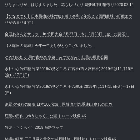
ひなまつりが、はじまりました。花もちづくり 岡藩城下町雛祭り2020.02.14
【ひなまつり】日本最強の城の城下町！令和２年第２２回岡藩城下町雛まつ
りが始まります！
全国あきんどサミット in 竹田大会 2月27日（木）2月28日（金）に開催！
【大晦日の岡城】今年一年ありがとうございました。
ゆめ幻の如く 用作夜神楽 水鏡（みずかがみ）紅葉の用作公園
きれいな竹灯籠 竹楽2019の見どころ 西宮社(西ノ宮神社) 2019年は11月15日
(金)～17日(日)
きれいな竹灯籠 竹楽2019の見どころ 十六羅漢 2019年は11月15日(金)～17日
(日)
絶景 夕暮れの紅葉 日本100名城・岡城 九州九重連山 癒しの自然
紅葉の用作（ゆうじゃく）公園 ドローン映像 4K
竹楽（ちくらく）2019 順路マップ
秘境の紅葉 三日月岩と天空の城 岡城跡（岡城址）ドローン映像4K