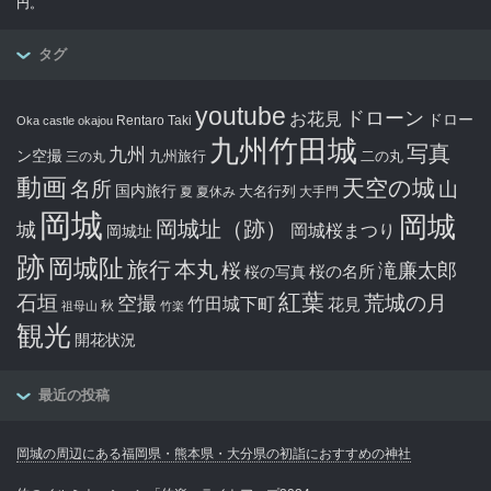
円。
タグ
youtube
ドローン
お花見
ドロー
Rentaro Taki
Oka castle
okajou
九州竹田城
写真
九州
ン空撮
九州旅行
二の丸
三の丸
動画
天空の城
名所
山
国内旅行
大名行列
夏
夏休み
大手門
岡城
岡城
岡城址（跡）
城
岡城桜まつり
岡城址
跡
岡城阯
旅行
本丸
滝廉太郎
桜
桜の写真
桜の名所
紅葉
石垣
空撮
荒城の月
竹田城下町
花見
秋
祖母山
竹楽
観光
開花状況
最近の投稿
岡城の周辺にある福岡県・熊本県・大分県の初詣におすすめの神社