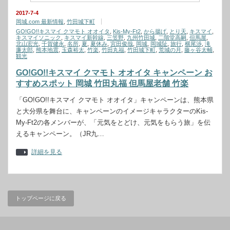
2017-7-4
岡城.com 最新情報
,
竹田城下町
GO!GO!!キスマイ クマモト オオイタ
,
Kis-My-Ft2
,
から揚げ
,
とり天
,
キスマイ
,
キスマイソニック
,
キスマイ新幹線
,
三笠野
,
九州竹田城
,
二階堂高嗣
,
但馬屋
,
北山宏光
,
千賀健永
,
名所
,
夏
,
夏休み
,
宮田俊哉
,
岡城
,
岡城阯
,
旅行
,
横尾渉
,
滝
廉太郎
,
熊本地震
,
玉森裕太
,
竹楽
,
竹田丸福
,
竹田城下町
,
荒城の月
,
藤ヶ谷太輔
,
観光
GO!GO!!キスマイ クマモト オオイタ キャンペーン お
すすめスポット 岡城 竹田丸福 但馬屋老舗 竹楽
「GO!GO!!キスマイ クマモト オオイタ」キャンペーンは、熊本県
と大分県を舞台に、キャンペーンのイメージキャラクターのKis-
My-Ft2の各メンバーが、「元気をとどけ、元気をもらう旅」を伝
えるキャンペーン。（JR九…
詳細を見る
トップページに戻る