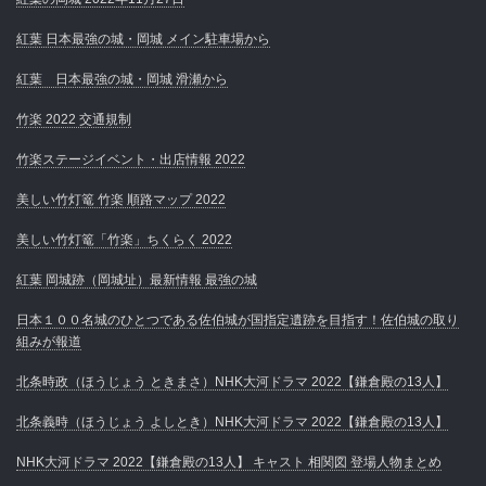
紅葉 日本最強の城・岡城 メイン駐車場から
紅葉 日本最強の城・岡城 滑瀬から
竹楽 2022 交通規制
竹楽ステージイベント・出店情報 2022
美しい竹灯篭 竹楽 順路マップ 2022
美しい竹灯篭「竹楽」ちくらく 2022
紅葉 岡城跡（岡城址）最新情報 最強の城
日本１００名城のひとつである佐伯城が国指定遺跡を目指す！佐伯城の取り
組みが報道
北条時政（ほうじょう ときまさ）NHK大河ドラマ 2022【鎌倉殿の13人】
北条義時（ほうじょう よしとき）NHK大河ドラマ 2022【鎌倉殿の13人】
NHK大河ドラマ 2022【鎌倉殿の13人】 キャスト 相関図 登場人物まとめ