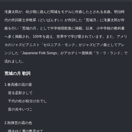
滝廉太郎が、幼少期に遊んだ岡城をモデルに作曲したとされる名曲。明治時
代の作詞家土井晩翠（どいばんすい）が作詞した「荒城月」に滝廉太郎が作
曲を行い「荒城の月」として中学校唱歌集に掲載。以来、小中学校の教科書
へ多く掲載され、100年を超え、世界中で学び愛されています。また、アメリ
カのジャズピアニスト「セロニアス・モンク」がジャズピアノ曲としてアレ
ンジした「Japanese Folk Songs」がアカデミー賞映画「ラ・ラ・ランド」で
流れました。
荒城の月 歌詞
1.春高楼の花の宴
巡る盃影さして
千代の松が枝分け出でし
昔の光今いづこ
2.秋陣営の霜の色
鳴きゆく雁の数見せて