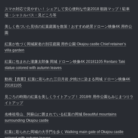
スマホ対応で見やすい！ シェアして安心便利な竹楽2018 順路マップ！駐車
場・シャトルバス・見どころ等
美しく色づいた見頃の紅葉庭園を散策！おすすめ絶景ドローン映像4K 用作公
園
紅葉が色づく岡城家老の別荘庭園 用作公園 Okajou castle Chief retainer’s
villa garden
紅葉に包まれた瀧廉太郎像 岡城 ドローン映像4K 20181105 Rentaro Taki
statue colored with autumn leaves
動画:【貴重】紅葉に彩られた三日月岩 夕焼けに染まる岡城 ドローン映像4K
20181105
見ごろの時期の紅葉を美しくライトアップ！ 2018年 用作公園もみじまつりラ
イトアップ
名峰祖母山、阿蘇山に囲まれている紅葉の岡城 Beautiful mountains
surrounding Okajou castle
紅葉に彩られた岡城の大手門を歩く Walking main gate of Okajou castle
colored with autumn leaves