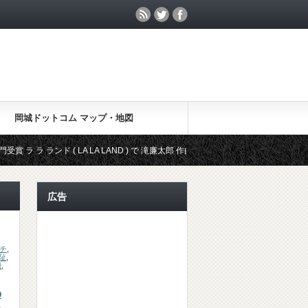
岡城ドットコム マップ・地図
( LA LA LAND ) で 滝廉太郎 作曲 荒城の月 が登場
アカデミー賞 映画 
広告
チ
,
阯
,
機
,
の