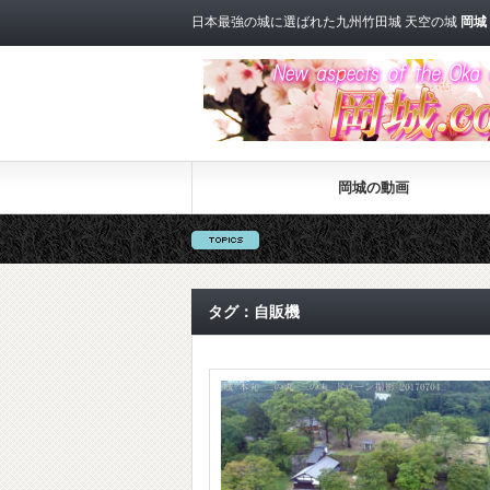
日本最強の城に選ばれた九州竹田城 天空の城
岡城
岡城の動画
タグ：自販機