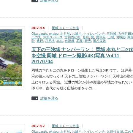
詳細を見る
2017-8-4
岡城 ドローン空撮
Oka castle
,
okajou
,
お月見
,
お風呂
,
トイレ
,
ベンチ
,
三険城
,
九州竹田
二の丸
,
休憩スペース
,
古川古松軒
,
名所
,
夏
,
夏休み
,
山城
,
岡城跡
,
岡
阯
,
旅行
,
月見櫓
,
本丸
,
自販機
,
花見
,
観光
,
風呂屋敷
天下の三険城 ナンバーワン！ 岡城 本丸と二の
を空撮 岡城 ドローン撮影(4K)写真 Vol.11
20170704
岡城の本丸と二の丸をドローン撮影した写真(4K)です。 江戸幕
府の役人もびっくり 天下の三険城 ナンバーワン！ 天神山の崖
上にそびえる岡城。 近世の城郭が川や海辺の平地に作られてい
ゆく中、古代から続く山城の形をその…
詳細を見る
2017-8-2
岡城 ドローン空撮
Oka castle
,
okajou
,
お月見
,
お風呂
,
トイレ
,
ベンチ
,
九州竹田城
,
二の