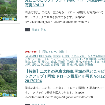
見どころピックアップ！ 岡城 ドローン撮影(4K
写真 Vol.13
岡城の本丸、二の丸、三の丸を、ドローン撮影した写真(4K)で
す。 ↓クリックで画像を拡大できます。 [caption
id="attachment_6387" align="aligncenter" width="3…
詳細を見る
2017-8-18
岡城 ドローン空撮
LALALAND
,
Oka castle
,
okajou
,
お月見
,
くじゅう連山
,
なんでも鑑定
アカデミー賞
,
トイレ
,
ベンチ
,
モミジ
,
ララランド
,
九州竹田城
,
二の
傾山
,
名所
,
夏
,
夏休み
,
山城
,
岡城跡
,
岡城阯
,
旅行
,
朝倉文夫
,
本丸
,
滝
太郎
,
祖母山
,
秋
,
紅葉
,
自販機
,
花見
,
荒城の月
,
観光
,
阿蘇山
【特集】二の丸の滝廉太郎像 岡城の見どころピ
ックアップ！岡城 ドローン撮影(4K)写真 Vol.12
20170704
岡城の本丸、二の丸、三の丸を、ドローン撮影した写真(4K)で
す。 ↓クリックで画像を拡大できます。 [caption
id="attachment_6402" align="aligncenter" width="300…