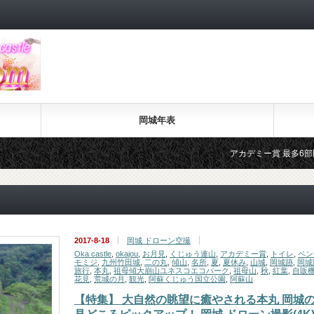
岡城年表
アカデミー賞 最多6部門受賞 ラ ラ ランド 
2017-8-18
岡城 ドローン空撮
Oka castle
,
okajou
,
お月見
,
くじゅう連山
,
アカデミー賞
,
トイレ
,
ベン
モミジ
,
九州竹田城
,
二の丸
,
傾山
,
名所
,
夏
,
夏休み
,
山城
,
岡城跡
,
岡城
旅行
,
本丸
,
祖母傾大崩山ユネスコエコパーク
,
祖母山
,
秋
,
紅葉
,
自販
花見
,
荒城の月
,
観光
,
阿蘇くじゅう国立公園
,
阿蘇山
【特集】 大自然の眺望に癒やされる本丸 岡城