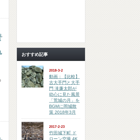
城
,
城
丸
おすすめ記事
2018-3-2
動画：【比較】
の
古大手門と大手
門 滝廉太郎が
幼心に見た風景
「荒城の月」を
BGMに岡城散
策 2018年3月
2017-2-23
竹田城下町 ド
ローン空撮 4K
丸
,