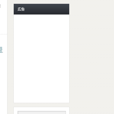
荒
広告
岡
所
,