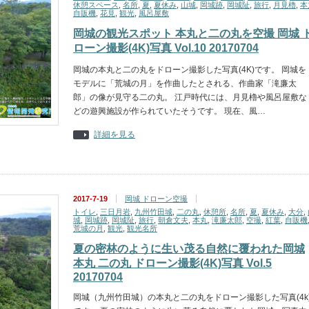
休憩スペース
,
名所
,
夏
,
夏休み
,
山城
,
岡城跡
,
岡城阯
,
旅行
,
月見櫓
,
本
自販機
,
花見
,
観光
,
風呂屋敷
岡城の観光スポット 本丸と二の丸を空撮 岡城 
ローン撮影(4K)写真 Vol.10 20170704
岡城の本丸と二の丸をドローン撮影した写真(4K)です。 岡城を
モデルに「荒城の月」を作曲したとされる、作曲家「滝廉太
郎」の像が見守る二の丸。 江戸時代には、月見櫓や風呂屋敷な
どの遊興施設が作られていたそうです。 現在、風…
詳細を見る
2017-7-19
岡城 ドローン空撮
トイレ
,
三日月岩
,
九州竹田城
,
二の丸
,
休憩所
,
名所
,
夏
,
夏休み
,
大分
,
城
,
岡城跡
,
岡城阯
,
旅行
,
朝倉文夫
,
本丸
,
滝廉太郎
,
空撮
,
紅葉
,
自販機
荒城の月
,
観光
,
観光名所
夏の密林のように生い茂る自然に覆われた岡城
本丸 二の丸 ドローン撮影(4K)写真 Vol.5
20170704
岡城（九州竹田城）の本丸と二の丸をドローン撮影した写真(4k