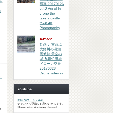
丸
,
写真 20170126
vol.2 Aerial in
ド
drone the
taketa castle
town 4K
Photography
2017-3-30
動画： 古戦場
大野川の滑瀬
岡城跡 天空の
城 九州竹田城
ドローン空撮
20170328
Drone video in
山
,
Youtube
岡城.com チャンネル
チャンネル登録をお願いいたします。
Please subscribe to my channel!
)