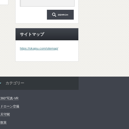
サイトマップ
https://okajou.com/sitemap/
カテゴリー
360°写真-VR
 ドローン空撮
 天守閣
 散策