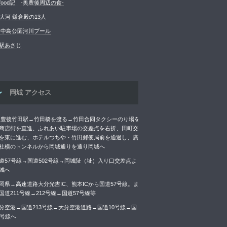
food記 -奥豊後周辺の食-
K大河 鎌倉殿の13人
 中島公園河川プール
駅あさじ
岡城 アクセス
R豊後竹田駅→竹田橋を渡る→竹田合同タクシーのり場を
商店街を直進、ふれあい駐車場の交差点を右折、田町交
を東に進む、ホテルつちや・竹田郵便局前を通過し、廣
社横のトンネルから岡城通りを通り岡城へ
道57号線→国道502号線→岡城阯（址）入り口交差点よ
城へ
岡県→高速道路大分光吉IC、熊本ICから国道57号線。ま
国道211号線→212号線→国道57号線等
分空港→国道213号線→大分空港道路→国道10号線→国
7号線へ