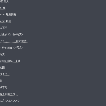
 桜 花見
 紅葉
.com 最新情報
com 特集
の石垣
は生きている–写真–
ヒストリー -歴史探訪-
・時を超えて–写真–
写真
周辺の山城・支城
地図
桜まつり
類
城下町
城下町雛まつり
月 LA LA LAND