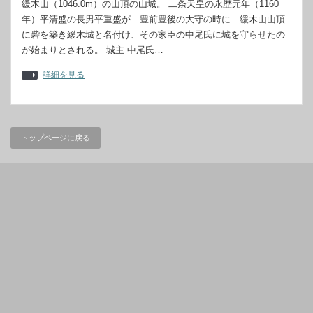
緩木山（1046.0m）の山頂の山城。 二条天皇の永歴元年（1160
年）平清盛の長男平重盛が 豊前豊後の大守の時に 緩木山山頂
に砦を築き緩木城と名付け、その家臣の中尾氏に城を守らせたの
が始まりとされる。 城主 中尾氏…
詳細を見る
トップページに戻る