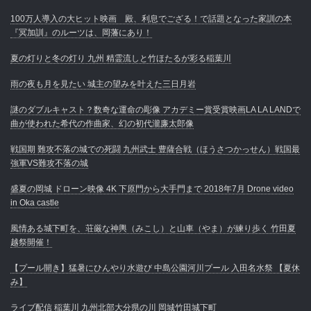
100万人導入の大ヒット映画 殿、利息でござる！で話題となった家訓の本
『冥加訓』のルーツは、岡藩にあり！
夏の灯りと冬の灯り 九州 精霊流しと竹ほたるが彩る稲葉川
雨の夜も月を見たい 城主の望みを叶えた三日月岩
謎のダブルキャスト？数奇な運命の彫像 アカデミー賞受賞映画LA LA LANDで
曲が使われた希代の作曲家、幻の初代瀧廉太郎像
戦国期 難攻不落の城での死闘 九州武士 豊薩合戦（ほうさつかっせん）戦国最
強軍VS難攻不落の城
盛夏の岡城 ドローン映像 4K 下原門から大手門まで 2018年7月 Drone video
in Oka castle
風情ある城下町を、荘厳な神輿（みこし）と山車（やま）が練り歩く 竹田夏
越祭開催！
【プール開き】猛暑にひんやり水遊び 中島公園河川プール 入田名水祭 【夏休
み】
ライブ配信 稲葉川 九州北部大分県の川 岡城竹田城下町