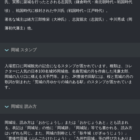
氏、実際に築城を行ったとされる志賀氏（鎌倉時代・南北朝時代～戦国時代
頃）、戦国時代に移封された中川氏（戦国時代～江戸時代）。
著名な城主は緒方三郎惟栄（大神氏）、志賀親次（志賀氏）、中川秀成（岡
藩初代藩主）他。
岡城 スタンプ
入場窓口に岡城観光の記念になるスタンプが置かれています。種類は、コレ
クターに人気の日本100名城95岡城他、名曲荒城の月を作曲した滝廉太郎、
岡城の入り口に構える大手門等。また、JR豊後竹田駅には、桜と荒城の月の
歌詞が刻まれた「荒城の月ゆかりの城のある駅」のスタンプが置かれていま
す。
岡城址 読み方
岡城址、読み方は「おかじょうし」または「おかじょうあと」とも読まれ
る。表記は「岡城址」の他に「岡城跡」「岡城阯」等でも書かれる、読み方
はいずれも同じ。また、岡城の別称として「臥牛城（がぎゅうじょう）」
「豊後竹田城（ぶんごたけたじょう）」「九州竹田城」等の呼び方もありま