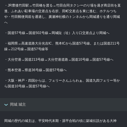
・JR豊後竹田駅→竹田橋を渡る→竹田合同タクシーのり場を過ぎ商店街を直
進、ふれあい駐車場の交差点を右折、田町交差点を東に進む、ホテルつち
や・竹田郵便局前を通過し、廣瀬神社横のトンネルから岡城通りを通り岡城
へ
・国道57号線→国道502号線→岡城阯（址）入り口交差点より岡城へ
・福岡県→高速道路大分光吉IC、熊本ICから国道57号線。または国道211号
線→212号線→国道57号線等
・大分空港→国道213号線→大分空港道路→国道10号線→国道57号線へ
・熊本空港→県道36号線→国道57号線へ
・大阪・神戸・四国からは、フェリーさんふらわぁ、国道九四フェリー等か
ら国道10号線→国道57号線へ
岡城 城主
岡城の歴代の城主は、平安時代末期・源平合戦の頃に築城伝説がある大神