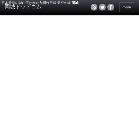
日本最強の城に選ばれた九州竹田城 天空の城
岡城
menu