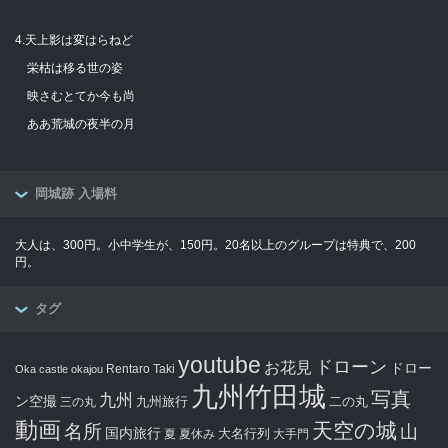
4.天上影は変はらねど
栄枯は移る世の姿
映さむとてか今も尚
ああ荒城の夜半の月
岡城跡 入場料
大人は、300円。小中学生が、150円。20名以上のグループは特典で、200
円。
タグ
youtube
ドローン
お花見
ドロー
Rentaro Taki
Oka castle
okajou
九州竹田城
写真
九州
ン空撮
九州旅行
二の丸
三の丸
動画
天空の城
名所
山
国内旅行
大名行列
夏
夏休み
大手門