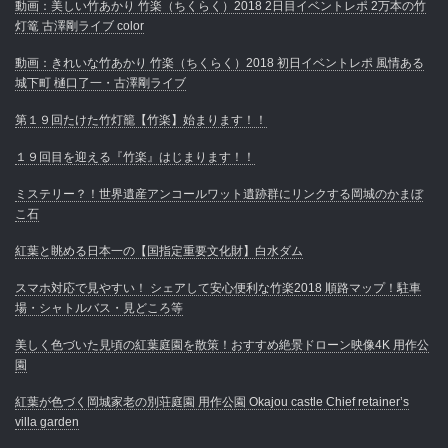
動画：美しい竹あかり 竹楽（ちくらく）2018 2日目イベントレポ 2万本の竹
灯篭 古澤剛ライブ color
動画：きれいな竹あかり 竹楽（ちくらく）2018 初日イベントレポ 風情ある
城下町 樋口了一・古澤剛ライブ
第１９回たけた竹灯籠【竹楽】始まります！！
１９回目を迎える『竹楽』はじまります！！
ミステリー？！世界遺産アンコールワット遺跡群にリンクする岡城のかまぼ
こ石
紅葉と眺める日本一の【国指定重要文化財】白水ダム
スマホ対応で見やすい！ シェアして安心便利な竹楽2018 順路マップ！駐車
場・シャトルバス・見どころ等
美しく色づいた見頃の紅葉庭園を散策！おすすめ絶景ドローン映像4K 用作公
園
紅葉が色づく岡城家老の別荘庭園 用作公園 Okajou castle Chief retainer’s
villa garden