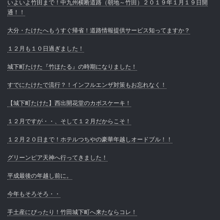
いよいよ竹田まで！中九州横断道路（朝地～竹田）２０１９年１月１９日開
通！！
大分・たけたへもうすぐ帰省！道路情報提供サービス知ってますか？
１２月も１０日過ぎました！
城下町たけた『竹ほたる』の時期になりました！
すでにたけたで流行？！インフルエンザ対策もお忘れなく！
【城下町たけた】西出開花堂のカボスケーキ！
１２月ですが・・、そして１２月だからこそ！
１２月２０日まで！ホテルつちやの豪華年越しオードブル！！
グリーンピア天神へ行ってきました！
平成最後の年越し前に。
今年もそろそろ・・
手土産にぴったり！竹田城下町へ来たならコレ！