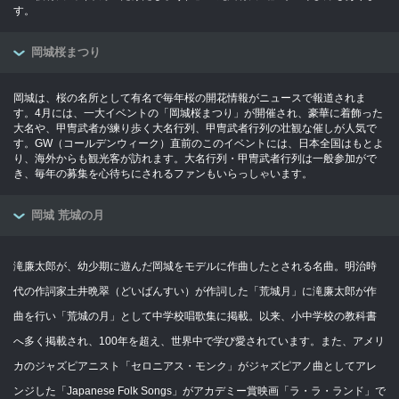
す。
岡城桜まつり
岡城は、桜の名所として有名で毎年桜の開花情報がニュースで報道されま
す。4月には、一大イベントの「岡城桜まつり」が開催され、豪華に着飾った
大名や、甲冑武者が練り歩く大名行列、甲冑武者行列の壮観な催しが人気で
す。GW（コールデンウィーク）直前のこのイベントには、日本全国はもとよ
り、海外からも観光客が訪れます。大名行列・甲冑武者行列は一般参加がで
き、毎年の募集を心待ちにされるファンもいらっしゃいます。
岡城 荒城の月
滝廉太郎が、幼少期に遊んだ岡城をモデルに作曲したとされる名曲。明治時
代の作詞家土井晩翠（どいばんすい）が作詞した「荒城月」に滝廉太郎が作
曲を行い「荒城の月」として中学校唱歌集に掲載。以来、小中学校の教科書
へ多く掲載され、100年を超え、世界中で学び愛されています。また、アメリ
カのジャズピアニスト「セロニアス・モンク」がジャズピアノ曲としてアレ
ンジした「Japanese Folk Songs」がアカデミー賞映画「ラ・ラ・ランド」で