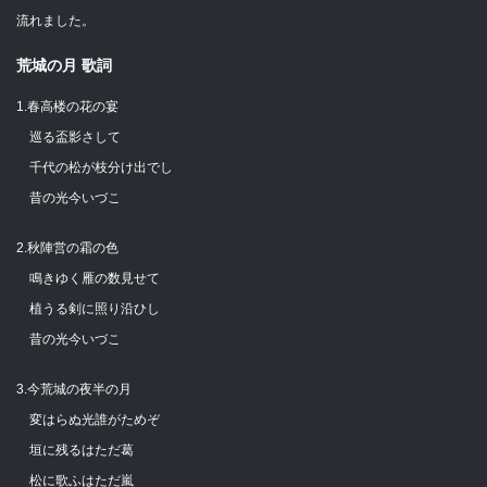
流れました。
荒城の月 歌詞
1.春高楼の花の宴
巡る盃影さして
千代の松が枝分け出でし
昔の光今いづこ
2.秋陣営の霜の色
鳴きゆく雁の数見せて
植うる剣に照り沿ひし
昔の光今いづこ
3.今荒城の夜半の月
変はらぬ光誰がためぞ
垣に残るはただ葛
松に歌ふはただ嵐