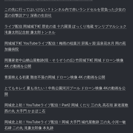
この先に行ってはいけない？トンネル内で赤いランドセルを背負った少女の
霊の目撃説アリ 深夜の生目社
ライブ配信 岡城城下町 歴史の道 十六羅漢 ぽっくり地蔵 サンリブマルショク
滝廉太郎記念館 廉太郎トンネル
岡城城下町 YouTubeライブ配信！梅雨の稲葉川 屛風ヶ淵 温泉花水月 岡の苑
加藤病院
岡藩家老中山栖山屋敷跡(現・そうぞうの丘) 竹田城下町 岡城 ドローン映像
4K の動画を公開
青葉映える初夏 難攻不落の岡城 ドローン映像 4K の動画を公開
とてもキレイ 夏も冷たい！中島公園河川プール ドローン映像 4Kの動画を公
開
岡城史上初！YouTubeライブ配信！Part2 岡城 くだり 三の丸 高石垣 家老屋敷
西の丸 大手門 かまぼこ石
岡城史上初！YouTubeライブ配信！岡城 大手門 城代屋敷跡 三の丸 小河一敏
石碑 二の丸 滝廉太郎像 本丸跡