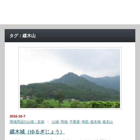
タグ：緩木山
2016-10-7
岡城周辺の山城・支城
山城
,
岡城
,
平重盛
,
神原
,
緩木城
,
緩木山
緩木城（ゆるぎじょう）