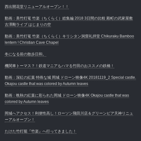
西出開花堂リニューアルオープン！！
動画：美竹灯篭 竹楽（ちくらく）総集編 2018 3日間の比較 殿町の武家屋敷
古澤剛ライブ はじまりの空
動画：美竹灯篭 竹楽（ちくらく）キリシタン洞窟礼拝堂 Chikuraku Bamboo
lentern ! Christian Cave Chapel
冬になる前の散歩日和。
機関車トーマス？！鉄道マニアもハマる竹田のおススメの鉄橋！
動画：深紅の紅葉 特殊な城 岡城 ドローン映像4K 20181119_2 Special castle.
Okajou castle that was colored by Autumn leaves
動画：晩秋の紅葉に彩られた岡城 ドローン映像4K Okajou castle that was
colored by Autumn leaves
岡城へアクセス！利便性高し！ローソン飛田川店＆グリーンピア天神リニュ
ーアルオープン！
たけた竹灯籠『竹楽』へ行ってきました！