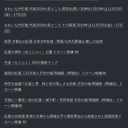
きれいな竹灯籠 竹楽2019の見どころ 西宮社(西ノ宮神社) 2019年は11月15日
(金)～17日(日)
きれいな竹灯籠 竹楽2019の見どころ 十六羅漢 2019年は11月15日(金)～17日
(日)
絶景 夕暮れの紅葉 日本100名城・岡城 九州九重連山 癒しの自然
紅葉の用作（ゆうじゃく）公園 ドローン映像 4K
竹楽（ちくらく）2019 順路マップ
秘境の紅葉 三日月岩と天空の城 岡城跡（岡城址）ドローン映像4K
時空を超越？紅葉と雪 秋と冬の美しさを比較 天空の城 岡城跡（岡城址）ド
ローン映像
天国に一番近い街の紅葉！城下町 – 竹田高校 天空の城 岡城跡（岡城址）ドロ
ーン映像4K
紅葉の古戦場 島津の大軍から岡城を守り豊臣秀吉から絶賛された戦国武将ド
ローン映像 4K