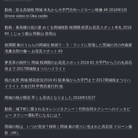
動画：彩る高嶺桜 岡城 本丸から大手門方向へドローン映像 4K 2018年3月
Drone video in Oka castle
動画：春高楼の花の宴 めぐる岡城桜影 桜満開 絶景お花見スポット本丸 2018
#4 くじゅう連山 阿蘇山 祖母山
桜満開 春のうららの岡城址 映画ラ・ラ・ランドに登場した荒城の月の作曲家
滝廉太郎の像へ お花見スポット #3
夢見草の桜狩り 岡城 桜満開のお花見スポット2018 #2 大手門から三の丸高石
垣まで 2017岡城桜まつりハイライト
桜の名所 岡城 開花状況2018 #1 駐車場から大手門まで 2017岡城桜まつりハ
イライト 大名行列 甲冑武者行列 他
岡城の桜が開花 早くも見頃となりました 2018年3月27
動画：城下町に愛されるオレンジタクシー！竹田合同タクシーへのインタビ
ュー タクシー運転手になるには？
岡城の桜は、いつが見頃？桜咲く岡城 春の彩りに包まれた高石垣 ドローン撮
影（4K）