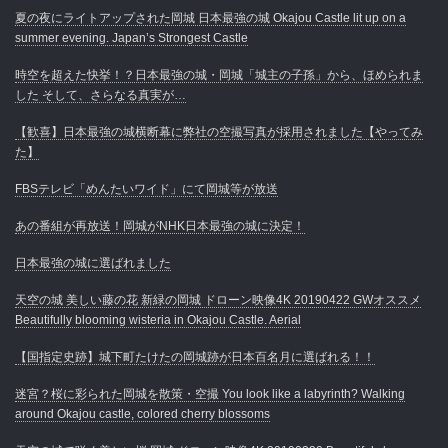
夏の夜にライトアップされた岡城 日本最強の城 Okajou Castle lit up on a
summer evening. Japan’s Strongest Castle
時空を超えた快挙！？日本最強の城・岡城「城主の子孫」から、ほめられま
した そして、さらなる真実が…
【歓喜】日本最強の城横断幕に弊社の空撮写真が採用されました【やってみ
た】
FBSテレビ「めんたいワイド」にて岡城等が放送
あの番組が再放送！岡城がNHK日本最強の城に決定！
日本最強の城に選ばれました
天空の城 美しい藤の花 新緑の岡城 ドローン映像4K 20190422 GWオススメ
Beautifully blooming wisteria in Okajou Castle. Aerial
【国指定史跡】城下町たけたの岡城跡が日本百名月に選ばれる！！
迷宮？桜に彩られた岡城を散策・空撮 You look like a labyrinth? Walking
around Okajou castle, colored cherry blossoms