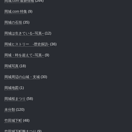
岡城.com 最新情報
(264)
岡城.com 特集
(9)
岡城の石垣
(35)
岡城は生きている–写真–
(12)
岡城ヒストリー -歴史探訪-
(36)
岡城・時を超えて–写真–
(9)
岡城写真
(18)
岡城周辺の山城・支城
(30)
岡城地図
(1)
岡城桜まつり
(58)
未分類
(120)
竹田城下町
(48)
竹田城下町雛まつり
(9)