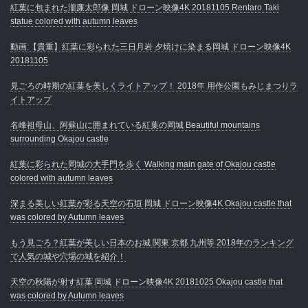
紅葉に包まれた瀧廉太郎像 岡城 ドローン映像4K 20181105 Rentaro Taki
statue colored with autumn leaves
動画:【貴重】紅葉に彩られた三日月岩 夕焼けに染まる岡城 ドローン映像4K
20181105
見ごろの時期の紅葉を美しくライトアップ！ 2018年 用作公園もみじまつりラ
イトアップ
名峰祖母山、阿蘇山に囲まれている紅葉の岡城 Beautiful mountains
surrounding Okajou castle
紅葉に彩られた岡城の大手門を歩く Walking main gate of Okajou castle
colored with autumn leaves
深まる美しい紅葉が彩る天空の石垣 岡城 ドローン映像4K Okajou castle that
was colored by Autumn leaves
もう見ごろ？紅葉が美しい日本のお城 関東 京都 九州等 2018年のランキング
で人気の城や穴場の城を紹介！
天空の秋陽が射す紅葉 岡城 ドローン映像4K 20181025 Okajou castle that
was colored by Autumn leaves