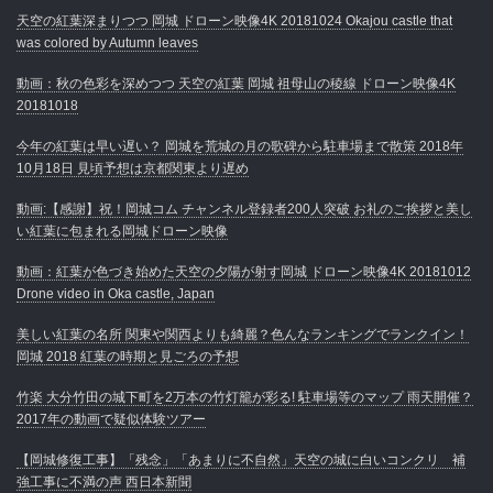
天空の紅葉深まりつつ 岡城 ドローン映像4K 20181024 Okajou castle that
was colored by Autumn leaves
動画：秋の色彩を深めつつ 天空の紅葉 岡城 祖母山の稜線 ドローン映像4K
20181018
今年の紅葉は早い遅い？ 岡城を荒城の月の歌碑から駐車場まで散策 2018年
10月18日 見頃予想は京都関東より遅め
動画:【感謝】祝！岡城コム チャンネル登録者200人突破 お礼のご挨拶と美し
い紅葉に包まれる岡城ドローン映像
動画：紅葉が色づき始めた天空の夕陽が射す岡城 ドローン映像4K 20181012
Drone video in Oka castle, Japan
美しい紅葉の名所 関東や関西よりも綺麗？色んなランキングでランクイン！
岡城 2018 紅葉の時期と見ごろの予想
竹楽 大分竹田の城下町を2万本の竹灯籠が彩る! 駐車場等のマップ 雨天開催？
2017年の動画で疑似体験ツアー
【岡城修復工事】「残念」「あまりに不自然」天空の城に白いコンクリ 補
強工事に不満の声 西日本新聞