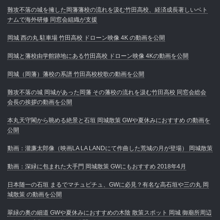
難攻不落の城を擁した岡藩藩校の流れを汲む竹田高校、経済成長著しいベト
ナムで海外研修 同窓会組織が支援
岡城 西の丸 駐車場 竹田高校 ドローン映像 4K の動画を公開
岡城と藩校由学館跡地にある竹田高校 ドローン映像 4Kの動画を公開
岡城（岡藩）藩校の系譜 竹田高校校歌の動画を公開
難攻不落の城 岡城があった岡藩 その藩校の流れを汲む竹田高校 同窓会総会
会長の挨拶の動画を公開
本丸天守閣から眺める絶景と石垣 岡城散策 GWや夏休みにおすすめ の動画を
公開
動画：瀧廉太郎像（映画LA LA LANDにて作曲した荒城の月が登場） 岡城散策
動画：深緑に包まれた大手門 岡城散策 GWにもおすすめ 2018年4月
日本随一の石垣 まるでマチュピチュ、GWに必見？有名な高石垣や三の丸 岡
城散策 の動画を公開
翠緑の奥の細道 GWや夏休みにおすすめの木陰 散策スポット 岡城 御廟所周辺