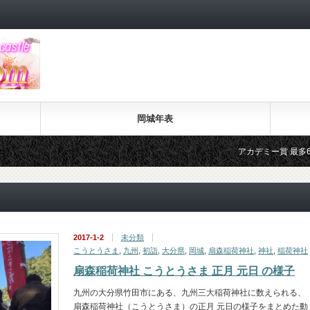
岡城年表
アカデミー賞 最多6部門受賞 ラ ラ ラ
2017-1-2
未分類
こうとうさま
,
九州
,
初詣
,
大分県
,
岡城
,
扇森稲荷神社
,
神社
,
稲荷神社
扇森稲荷神社 こうとうさま 正月 元日 の様子
九州の大分県竹田市にある、九州三大稲荷神社に数えられる、
扇森稲荷神社（こうとうさま）の正月 元日の様子をまとめた動