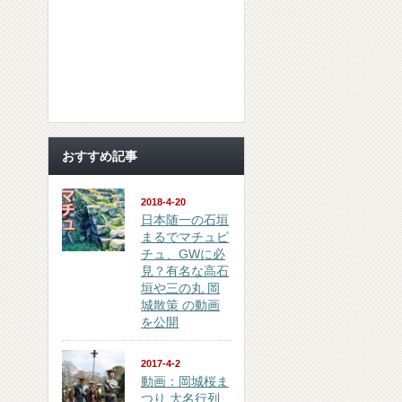
おすすめ記事
2018-4-20
日本随一の石垣
まるでマチュピ
チュ、GWに必
見？有名な高石
垣や三の丸 岡
城散策 の動画
を公開
2017-4-2
動画：岡城桜ま
つり 大名行列