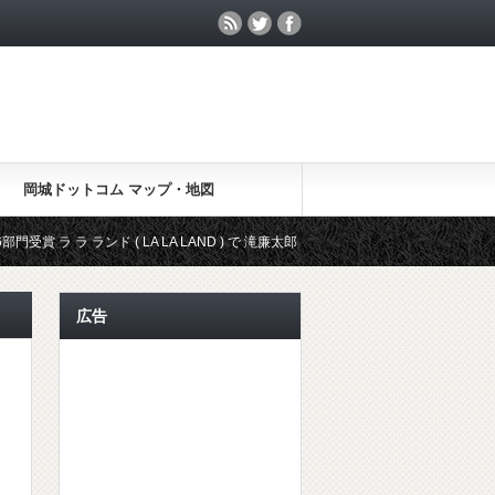
岡城ドットコム マップ・地図
ンド ( LA LA LAND ) で 滝廉太郎 作曲 荒城の月 が登場
アカデミー賞 
広告