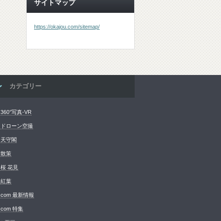
サイトマップ
https://okajou.com/sitemap/
カテゴリー
360°写真-VR
 ドローン空撮
 天守閣
 散策
 桜 花見
 紅葉
.com 最新情報
com 特集