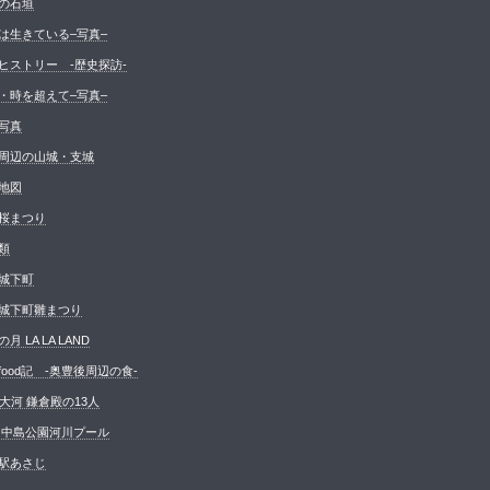
の石垣
は生きている–写真–
ヒストリー -歴史探訪-
・時を超えて–写真–
写真
周辺の山城・支城
地図
桜まつり
類
城下町
城下町雛まつり
月 LA LA LAND
food記 -奥豊後周辺の食-
K大河 鎌倉殿の13人
 中島公園河川プール
駅あさじ