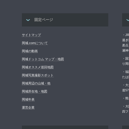
固定ページ
サイトマップ
・J
過ぎ
岡城.comについて
差点
瀬神
岡城の動画
・国
岡城ドットコム マップ・地図
り岡
岡城オススメ巡回地図
・福
岡城写真撮影スポット
たは
岡城周辺の山城・他
・大
道5
岡城所在地・地図
・熊
岡城年表
・大
運営企業
四フ