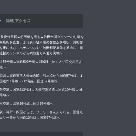
岡城 アクセス
R豊後竹田駅→竹田橋を渡る→竹田合同タクシーのり場を
商店街を直進、ふれあい駐車場の交差点を右折、田町交
を東に進む、ホテルつちや・竹田郵便局前を通過し、廣
社横のトンネルから岡城通りを通り岡城へ
道57号線→国道502号線→岡城阯（址）入り口交差点よ
城へ
岡県→高速道路大分光吉IC、熊本ICから国道57号線。ま
国道211号線→212号線→国道57号線等
分空港→国道213号線→大分空港道路→国道10号線→国
7号線へ
本空港→県道36号線→国道57号線へ
阪・神戸・四国からは、フェリーさんふらわぁ、国道九
ェリー等から国道10号線→国道57号線へ