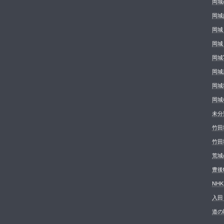
岡城
岡城
岡城
岡城
岡城
岡城
岡城
岡城
未分
竹田
竹田
荒城の
豊後
NH
入田
道の