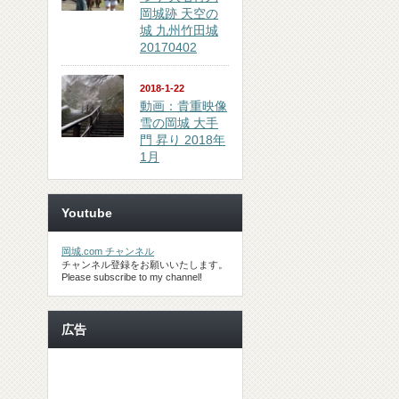
岡城跡 天空の
城 九州竹田城
20170402
2018-1-22
動画：貴重映像
雪の岡城 大手
門 昇り 2018年
1月
Youtube
岡城.com チャンネル
チャンネル登録をお願いいたします。
Please subscribe to my channel!
広告