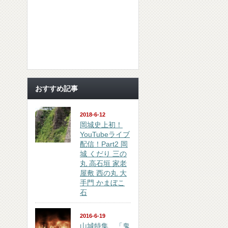
おすすめ記事
2018-6-12
岡城史上初！
YouTubeライブ
配信！Part2 岡
城 くだり 三の
丸 高石垣 家老
屋敷 西の丸 大
手門 かまぼこ
石
2016-6-19
山城特集 「鬼