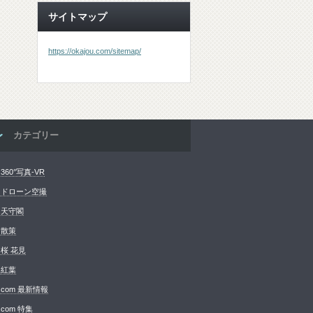
サイトマップ
https://okajou.com/sitemap/
カテゴリー
360°写真-VR
 ドローン空撮
 天守閣
 散策
 桜 花見
 紅葉
.com 最新情報
com 特集