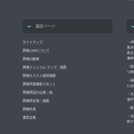
固定ページ
サイトマップ
・J
過ぎ
岡城.comについて
差点
瀬神
岡城の動画
・国
岡城ドットコム マップ・地図
り岡
岡城オススメ巡回地図
・福
岡城写真撮影スポット
たは
岡城周辺の山城・他
・大
道5
岡城所在地・地図
・熊
岡城年表
・大
運営企業
四フ