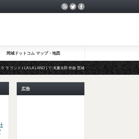
岡城ドットコム マップ・地図
 LA LA LAND ) で 滝廉太郎 作曲 荒城の月 が登場
アカデミー賞 映画 ラ
広告
社
7