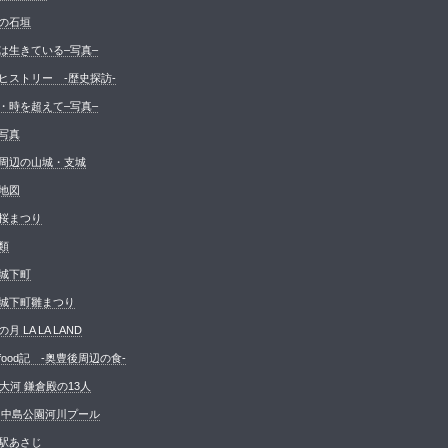
の石垣
は生きている–写真–
ヒストリー -歴史探訪-
・時を超えて–写真–
写真
周辺の山城・支城
地図
桜まつり
類
城下町
城下町雛まつり
月 LA LA LAND
food記 -奥豊後周辺の食-
K大河 鎌倉殿の13人
 中島公園河川プール
駅あさじ