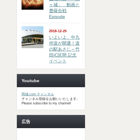
ヶ城」 動画と
豊薩合戦
Episode
2018-12-25
いよいよ、中九
州道が開通！道
の駅あさじ～竹
田IC区間 記念
イベント
Youtube
岡城.com チャンネル
チャンネル登録をお願いいたします。
Please subscribe to my channel!
広告