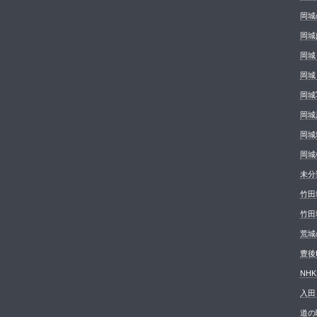
岡城
岡城
岡城
岡城
岡城
岡城
岡城
岡城
未分
竹田
竹田
荒城の
豊後
NH
入田
道の