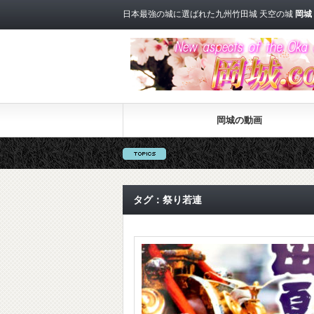
日本最強の城に選ばれた九州竹田城 天空の城
岡城
岡城の動画
タグ：祭り若連