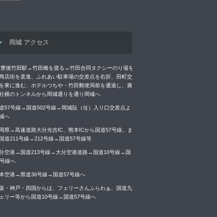
岡城 アクセス
R豊後竹田駅→竹田橋を渡る→竹田合同タクシーのり場を
商店街を直進、ふれあい駐車場の交差点を右折、田町交
を東に進む、ホテルつちや・竹田郵便局前を通過し、廣
社横のトンネルから岡城通りを通り岡城へ
道57号線→国道502号線→岡城阯（址）入り口交差点よ
城へ
岡県→高速道路大分光吉IC、熊本ICから国道57号線。ま
国道211号線→212号線→国道57号線等
分空港→国道213号線→大分空港道路→国道10号線→国
7号線へ
本空港→県道36号線→国道57号線へ
阪・神戸・四国からは、フェリーさんふらわぁ、国道九
ェリー等から国道10号線→国道57号線へ