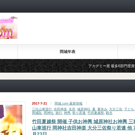
岡城年表
アカデミー賞 最多6部門受賞 ラ ラ ランド (
2017-7-21
岡城.com 最新情報
三社山車巡行
,
吉田神楽
,
名所
,
城原神社
,
夏
,
夏休み
,
大分三佐
,
子ども
,
岡城阯
,
岡神社
,
旅行
,
神輿
,
祭り若連
,
竹田夏越祭
,
観光
竹田夏越祭 開催 子供お神輿 城原神社お神輿 三
山車巡行 岡神社吉田神楽 大分三佐祭り若連 他 
月23日