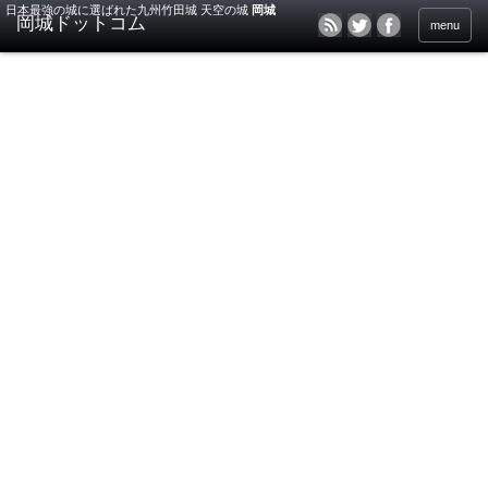
日本最強の城に選ばれた九州竹田城 天空の城
岡城
menu