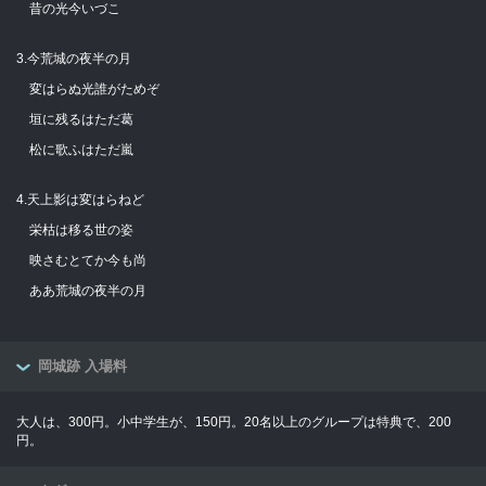
昔の光今いづこ
3.今荒城の夜半の月
変はらぬ光誰がためぞ
垣に残るはただ葛
松に歌ふはただ嵐
4.天上影は変はらねど
栄枯は移る世の姿
映さむとてか今も尚
ああ荒城の夜半の月
岡城跡 入場料
大人は、300円。小中学生が、150円。20名以上のグループは特典で、200
円。