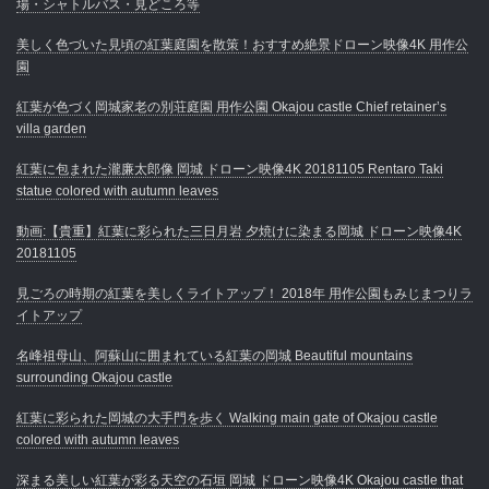
場・シャトルバス・見どころ等
美しく色づいた見頃の紅葉庭園を散策！おすすめ絶景ドローン映像4K 用作公
園
紅葉が色づく岡城家老の別荘庭園 用作公園 Okajou castle Chief retainer’s
villa garden
紅葉に包まれた瀧廉太郎像 岡城 ドローン映像4K 20181105 Rentaro Taki
statue colored with autumn leaves
動画:【貴重】紅葉に彩られた三日月岩 夕焼けに染まる岡城 ドローン映像4K
20181105
見ごろの時期の紅葉を美しくライトアップ！ 2018年 用作公園もみじまつりラ
イトアップ
名峰祖母山、阿蘇山に囲まれている紅葉の岡城 Beautiful mountains
surrounding Okajou castle
紅葉に彩られた岡城の大手門を歩く Walking main gate of Okajou castle
colored with autumn leaves
深まる美しい紅葉が彩る天空の石垣 岡城 ドローン映像4K Okajou castle that