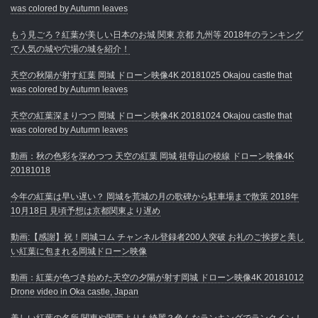
was colored by Autumn leaves
もう見ごろ？紅葉が美しい日本のお城 関東 京都 九州等 2018年のランキング
で人気の城や穴場の城を紹介！
天空の秋陽が射す紅葉 岡城 ドローン映像4K 20181025 Okajou castle that
was colored by Autumn leaves
天空の紅葉深まりつつ 岡城 ドローン映像4K 20181024 Okajou castle that
was colored by Autumn leaves
動画：秋の色彩を深めつつ 天空の紅葉 岡城 祖母山の稜線 ドローン映像4K
20181018
今年の紅葉は早い遅い？ 岡城を荒城の月の歌碑から駐車場まで散策 2018年
10月18日 見頃予想は京都関東より遅め
動画:【感謝】祝！岡城コム チャンネル登録者200人突破 お礼のご挨拶と美し
い紅葉に包まれる岡城ドローン映像
動画：紅葉が色づき始めた天空の夕陽が射す岡城 ドローン映像4K 20181012
Drone video in Oka castle, Japan
美しい紅葉の名所 関東や関西よりも綺麗？色んなランキングでランクイン！