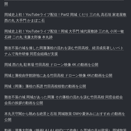
開
岡城史上初！YouTubeライブ配信！Part2 岡城 くだり 三の丸 高石垣 家老屋敷
西の丸 大手門 かまぼこ石
岡城史上初！YouTubeライブ配信！岡城 大手門 城代屋敷跡 三の丸 小河一敏
石碑 二の丸 滝廉太郎像 本丸跡
難攻不落の城を擁した岡藩藩校の流れを汲む竹田高校、経済成長著しいベト
ナムで海外研修 同窓会組織が支援
岡城 西の丸 駐車場 竹田高校 ドローン映像 4K の動画を公開
岡城と藩校由学館跡地にある竹田高校 ドローン映像 4Kの動画を公開
岡城（岡藩）藩校の系譜 竹田高校校歌の動画を公開
難攻不落の城 岡城があった岡藩 その藩校の流れを汲む竹田高校 同窓会総会
会長の挨拶の動画を公開
本丸天守閣から眺める絶景と石垣 岡城散策 GWや夏休みにおすすめ の動画を
公開
動画：瀧廉太郎像（映画LA LA LANDにて作曲した荒城の月が登場） 岡城散策