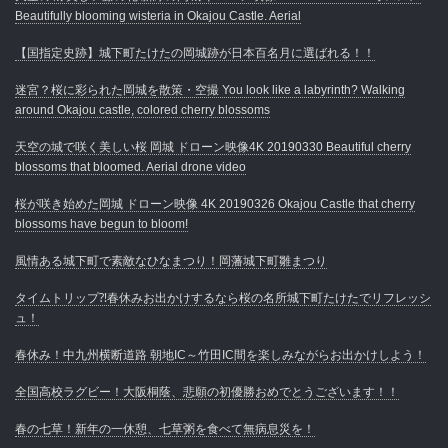
Beautifully blooming wisteria in Okajou Castle. Aerial
【国指定史跡】城下町たけたの岡城跡が日本百名月に選ばれる！！
迷宮？桜に彩られた岡城を散策・空撮 You look like a labyrinth? Walking
around Okajou castle, colored cherry blossoms
天空の城で咲く美しい桜 岡城 ドローン映像4K 20190330 Beautiful cherry
blossoms that bloomed. Aerial drone video
桜が咲き始めた岡城 ドローン映像 4K 20190326 Okajou Castle that cherry
blossoms have begun to bloom!
風情ある城下町で素敵なひなまつり！岡藩城下町雛まつり
タイムトリップ⁈春休みお出かけするなら桜の名所城下町たけたでリフレッシ
ュ！
春休み！中九州横断道路 朝地IC～竹田IC間を楽しみながらお出かけしよう！
全国高校ラグビー！大阪桐蔭、悲願の初優勝おめでとうございます！！
春の七草！新年の一休憩、七草粥を食べて無病息災を！