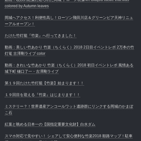
colored by Autumn leaves
岡城へアクセス！利便性高し！ローソン飛田川店＆グリーンピア天神リニュ
ーアルオープン！
たけた竹灯籠『竹楽』へ行ってきました！
動画：美しい竹あかり 竹楽（ちくらく）2018 2日目イベントレポ 2万本の竹
灯篭 古澤剛ライブ color
動画：きれいな竹あかり 竹楽（ちくらく）2018 初日イベントレポ 風情ある
城下町 樋口了一・古澤剛ライブ
第１９回たけた竹灯籠【竹楽】始まります！！
１９回目を迎える『竹楽』はじまります！！
ミステリー？！世界遺産アンコールワット遺跡群にリンクする岡城のかまぼ
こ石
紅葉と眺める日本一の【国指定重要文化財】白水ダム
スマホ対応で見やすい！ シェアして安心便利な竹楽2018 順路マップ！駐車