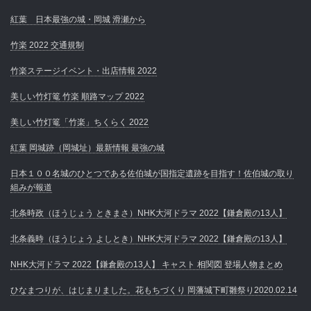
紅葉 日本最強の城・岡城 滑瀬から
竹楽 2022 交通規制
竹楽ステージイベント・出店情報 2022
美しい竹灯篭 竹楽 順路マップ 2022
美しい竹灯篭「竹楽」ちくらく 2022
紅葉 岡城跡（岡城址）最新情報 最強の城
日本１００名城のひとつである佐伯城が国指定遺跡を目指す！佐伯城の取り
組みが報道
北条時政（ほうじょう ときまさ）NHK大河ドラマ 2022【鎌倉殿の13人】
北条義時（ほうじょう よしとき）NHK大河ドラマ 2022【鎌倉殿の13人】
NHK大河ドラマ 2022【鎌倉殿の13人】 キャスト 相関図 登場人物まとめ
ひなまつりが、はじまりました。花もちづくり 岡藩城下町雛祭り2020.02.14