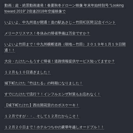
動画：超・絶景動画連発！春夏秋冬ドローン映像 年末年始特別号 “Looking
toward 2019” 2倍速2018年空撮映像で
いよいよ、中九州道が開通！道の駅あさじ～竹田IC区間 記念イベント
メリークリスマス！冬休みの帰省準備は万全ですか？
いよいよ竹田まで！中九州横断道路（朝地～竹田）２０１９年１月１９日開
通！！
大分・たけたへもうすぐ帰省！道路情報提供サービス知ってますか？
１２月も１０日過ぎました！
城下町たけた『竹ほたる』の時期になりました！
すでにたけたで流行？！インフルエンザ対策もお忘れなく！
【城下町たけた】西出開花堂のカボスケーキ！
１２月ですが・・、そして１２月だからこそ！
１２月２０日まで！ホテルつちやの豪華年越しオードブル！！