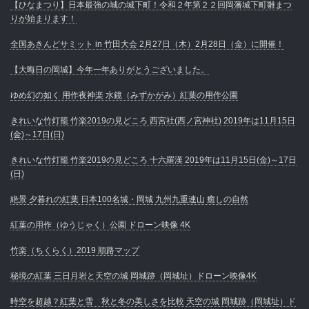
【ひなまつり】日本最強の城の城下町！令和２年第２２回岡藩城下町雛まつ
りが始まります！
全国あきんどサミット in 竹田大会 2月27日（木）2月28日（金）に開催！
【大晦日の岡城】今年一年ありがとうございました。
ゆめ幻の如く 用作夜神楽 水鏡（みずかがみ）紅葉の用作公園
きれいな竹灯籠 竹楽2019の見どころ 西宮社(西ノ宮神社) 2019年は11月15日
(金)～17日(日)
きれいな竹灯籠 竹楽2019の見どころ 十六羅漢 2019年は11月15日(金)～17日
(日)
絶景 夕暮れの紅葉 日本100名城・岡城 九州九重連山 癒しの自然
紅葉の用作（ゆうじゃく）公園 ドローン映像 4K
竹楽（ちくらく）2019 順路マップ
秘境の紅葉 三日月岩と天空の城 岡城跡（岡城址）ドローン映像4K
時空を超越？紅葉と雪 秋と冬の美しさを比較 天空の城 岡城跡（岡城址）ド