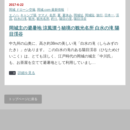
2017-6-22
岡城 ドローン空撮
,
岡城.com 最新情報
エノハ
,
キャンプ場
,
ヤマメ
,
名所
,
夏
,
夏休み
,
岡城址
,
岡城阯
,
旅行
,
日本一
,
渓
流
,
白水の滝
,
観光
,
観光名所
,
釣り
,
陽目の里
,
陽目渓谷
岡城主の避暑地 涼風漂う秘境の観光名所 白水の滝 陽
目渓谷
中九州の山奥に、高さ約38mの美しい滝「白水の滝（しらみずの
たき）」があります。 この白水の滝のある陽目渓谷（ひなためけ
いこく）は、とても涼しく、江戸時代の岡城の城主「中川氏」
も、お茶屋を立てて避暑地として利用していまし…
詳細を見る
トップページに戻る