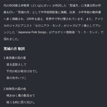
代の作詞家土井晩翠（どいばんすい）が作詞した「荒城月」に滝廉太郎が作
曲を行い「荒城の月」として中学校唱歌集に掲載。以来、小中学校の教科書
へ多く掲載され、100年を超え、世界中で学び愛されています。また、アメリ
カのジャズピアニスト「セロニアス・モンク」がジャズピアノ曲としてアレ
ンジした「Japanese Folk Songs」がアカデミー賞映画「ラ・ラ・ランド」で
流れました。
荒城の月 歌詞
1.春高楼の花の宴
巡る盃影さして
千代の松が枝分け出でし
昔の光今いづこ
2.秋陣営の霜の色
鳴きゆく雁の数見せて
植うる剣に照り沿ひし