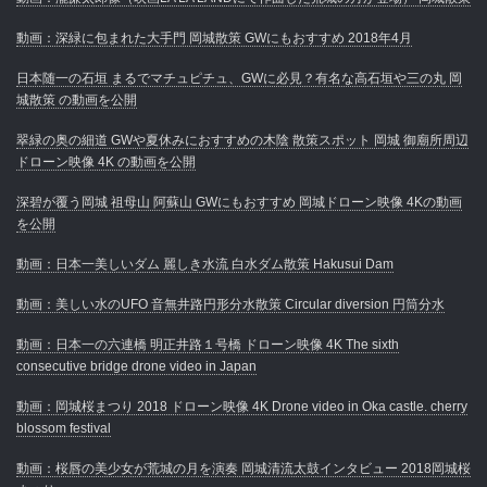
動画：深緑に包まれた大手門 岡城散策 GWにもおすすめ 2018年4月
日本随一の石垣 まるでマチュピチュ、GWに必見？有名な高石垣や三の丸 岡
城散策 の動画を公開
翠緑の奥の細道 GWや夏休みにおすすめの木陰 散策スポット 岡城 御廟所周辺
ドローン映像 4K の動画を公開
深碧が覆う岡城 祖母山 阿蘇山 GWにもおすすめ 岡城ドローン映像 4Kの動画
を公開
動画：日本一美しいダム 麗しき水流 白水ダム散策 Hakusui Dam
動画：美しい水のUFO 音無井路円形分水散策 Circular diversion 円筒分水
動画：日本一の六連橋 明正井路１号橋 ドローン映像 4K The sixth
consecutive bridge drone video in Japan
動画：岡城桜まつり 2018 ドローン映像 4K Drone video in Oka castle. cherry
blossom festival
動画：桜唇の美少女が荒城の月を演奏 岡城清流太鼓インタビュー 2018岡城桜