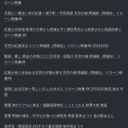
ローン映像
天国に一番近い街の紅葉！城下町 – 竹田高校 天空の城 岡城跡（岡城址）ドロ
ーン映像4K
紅葉の古戦場 島津の大軍から岡城を守り豊臣秀吉から絶賛された戦国武将ド
ローン映像 4K
天空の紅葉深まりつつ 岡城跡（岡城址）ドローン映像4K 20191025
動画：癒し 黄金の夕焼けと三日月岩・稲葉川 天空の城 岡城跡（岡城址） ド
ローン映像4K
紅葉が色づき始める天空の夕陽が射す天空の城 岡城跡（岡城址） ドローン映
像4K
秘境にある日本一美しいダム 白水ダム ドローン映像 4K 201910J放流 放水 竹
田
開運 神がリアルに来る！扇森稲荷神社 こうとうさま 秋季大祭 神楽
貴重 岡城の城主・中川公が食べた綿田米 神楽 新米まつり 道の駅あさじ
彼岸花・開花状況 2019 七ツ森古墳群 彼岸花まつり