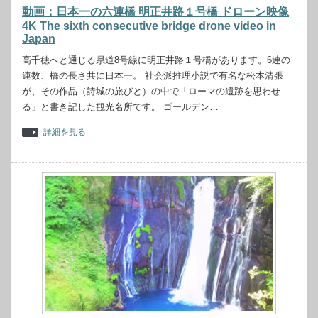
動画：日本一の六連橋 明正井路１号橋 ドローン映像
4K The sixth consecutive bridge drone video in
Japan
高千穂へと通じる県道8号線に明正井路１号橋があります。6連の
連数、橋の長さ共に日本一。 社会派推理小説で有名な松本清張
が、その作品（詩城の旅びと）の中で「ローマの遺跡を思わせ
る」と書き記した観光名所です。 ゴールデン…
詳細を見る