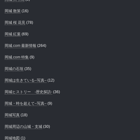
岡城 散策
(16)
岡城 桜 花見
(78)
岡城 紅葉
(69)
岡城.com 最新情報
(264)
岡城.com 特集
(9)
岡城の石垣
(35)
岡城は生きている–写真–
(12)
岡城ヒストリー -歴史探訪-
(36)
岡城・時を超えて–写真–
(9)
岡城写真
(18)
岡城周辺の山城・支城
(30)
岡城地図
(1)