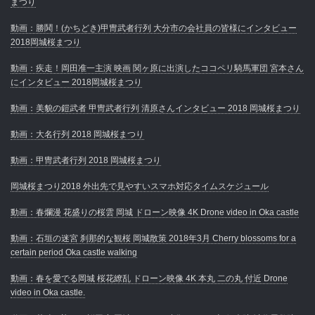
まつり
動画：勝鬨！(かちどき)甲冑武者行列 大分市の会社員の皆様にインタビュー
2018岡城桜まつり
動画：疾走！岡田准一主演 映画 関ヶ原に出演したココペリ騎馬軍団 宮本さん
にインタビュー 2018岡城桜まつり
動画：美貌の鎧武者 甲冑武者行列 清原さんインタビュー 2018 岡城桜まつり
動画：大名行列 2018 岡城桜まつり
動画：甲冑武者行列 2018 岡城桜まつり
岡城桜まつり2018 外出先で見やすいスマホ対応タイムスケジュール
動画：春爛漫 花盛りの桜雲 岡城 ドローン映像 4K Drone video in Oka castle
動画：石垣の迷宮 刹那的な観桜 岡城散策 2018年3月 Cherry blossoms for a
certain period Oka castle walking
動画：春を愛でる岡城 桜花繚乱 ドローン映像 4K 本丸 二の丸 付近 Drone
video in Oka castle.