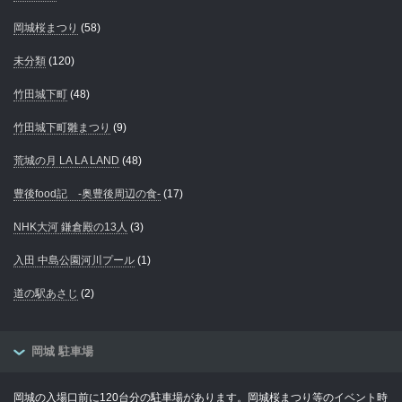
岡城桜まつり
(58)
未分類
(120)
竹田城下町
(48)
竹田城下町雛まつり
(9)
荒城の月 LA LA LAND
(48)
豊後food記 -奥豊後周辺の食-
(17)
NHK大河 鎌倉殿の13人
(3)
入田 中島公園河川プール
(1)
道の駅あさじ
(2)
岡城 駐車場
岡城の入場口前に120台分の駐車場があります。岡城桜まつり等のイベント時