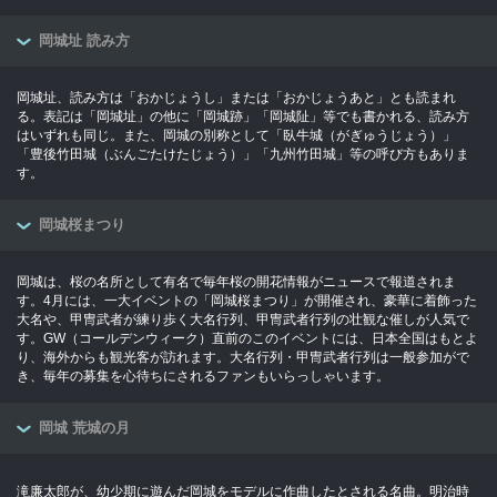
岡城址 読み方
岡城址、読み方は「おかじょうし」または「おかじょうあと」とも読まれ
る。表記は「岡城址」の他に「岡城跡」「岡城阯」等でも書かれる、読み方
はいずれも同じ。また、岡城の別称として「臥牛城（がぎゅうじょう）」
「豊後竹田城（ぶんごたけたじょう）」「九州竹田城」等の呼び方もありま
す。
岡城桜まつり
岡城は、桜の名所として有名で毎年桜の開花情報がニュースで報道されま
す。4月には、一大イベントの「岡城桜まつり」が開催され、豪華に着飾った
大名や、甲冑武者が練り歩く大名行列、甲冑武者行列の壮観な催しが人気で
す。GW（コールデンウィーク）直前のこのイベントには、日本全国はもとよ
り、海外からも観光客が訪れます。大名行列・甲冑武者行列は一般参加がで
き、毎年の募集を心待ちにされるファンもいらっしゃいます。
岡城 荒城の月
滝廉太郎が、幼少期に遊んだ岡城をモデルに作曲したとされる名曲。明治時