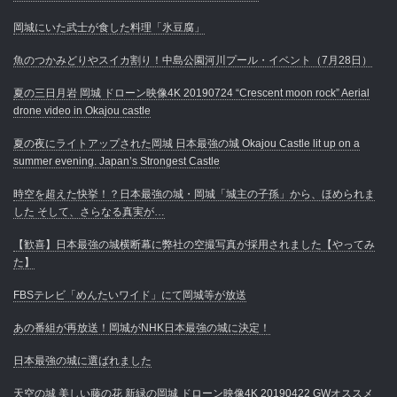
岡城にいた武士が食した料理「氷豆腐」
魚のつかみどりやスイカ割り！中島公園河川プール・イベント（7月28日）
夏の三日月岩 岡城 ドローン映像4K 20190724 “Crescent moon rock” Aerial
drone video in Okajou castle
夏の夜にライトアップされた岡城 日本最強の城 Okajou Castle lit up on a
summer evening. Japan’s Strongest Castle
時空を超えた快挙！？日本最強の城・岡城「城主の子孫」から、ほめられま
した そして、さらなる真実が…
【歓喜】日本最強の城横断幕に弊社の空撮写真が採用されました【やってみ
た】
FBSテレビ「めんたいワイド」にて岡城等が放送
あの番組が再放送！岡城がNHK日本最強の城に決定！
日本最強の城に選ばれました
天空の城 美しい藤の花 新緑の岡城 ドローン映像4K 20190422 GWオススメ