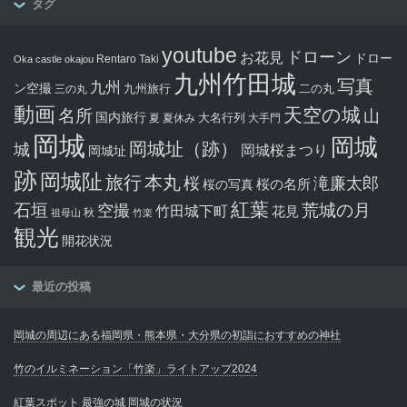
タグ
youtube
ドローン
お花見
ドロー
Rentaro Taki
Oka castle
okajou
九州竹田城
写真
九州
ン空撮
九州旅行
二の丸
三の丸
動画
天空の城
名所
山
国内旅行
大名行列
夏
夏休み
大手門
岡城
岡城
岡城址（跡）
城
岡城桜まつり
岡城址
跡
岡城阯
旅行
本丸
滝廉太郎
桜
桜の写真
桜の名所
紅葉
石垣
空撮
荒城の月
竹田城下町
花見
秋
祖母山
竹楽
観光
開花状況
最近の投稿
岡城の周辺にある福岡県・熊本県・大分県の初詣におすすめの神社
竹のイルミネーション「竹楽」ライトアップ2024
紅葉スポット 最強の城 岡城の状況