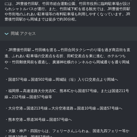
には、JR豊後竹田駅、竹田市総合運動公園、竹田市役所に臨時駐車場が設け
られシャトルバスが運行。また、竹田城下町を巡る観光では、JR豊後竹田駅
や市街地のふれあい駐車場等の有料駐車場も利用しやすくなっています。JR
豊後竹田駅から岡城までは徒歩で約30分程。
岡城 アクセス
・JR豊後竹田駅→竹田橋を渡る→竹田合同タクシーのり場を過ぎ商店街を直
進、ふれあい駐車場の交差点を右折、田町交差点を東に進む、ホテルつち
や・竹田郵便局前を通過し、廣瀬神社横のトンネルから岡城通りを通り岡城
へ
・国道57号線→国道502号線→岡城阯（址）入り口交差点より岡城へ
・福岡県→高速道路大分光吉IC、熊本ICから国道57号線。または国道211号
線→212号線→国道57号線等
・大分空港→国道213号線→大分空港道路→国道10号線→国道57号線へ
・熊本空港→県道36号線→国道57号線へ
・大阪・神戸・四国からは、フェリーさんふらわぁ、国道九四フェリー等か
ら国道10号線→国道57号線へ