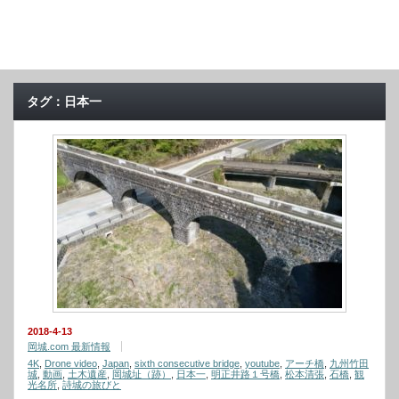
タグ：日本一
2018-4-13
岡城.com 最新情報
4K
,
Drone video
,
Japan
,
sixth consecutive bridge
,
youtube
,
アーチ橋
,
九州竹田
城
,
動画
,
土木遺産
,
岡城址（跡）
,
日本一
,
明正井路１号橋
,
松本清張
,
石橋
,
観
光名所
,
詩城の旅びと