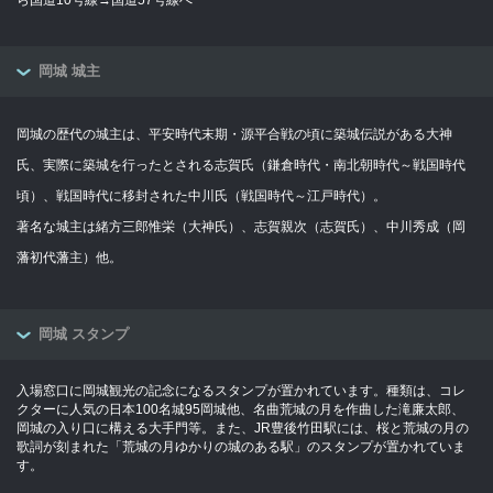
岡城 城主
岡城の歴代の城主は、平安時代末期・源平合戦の頃に築城伝説がある大神
氏、実際に築城を行ったとされる志賀氏（鎌倉時代・南北朝時代～戦国時代
頃）、戦国時代に移封された中川氏（戦国時代～江戸時代）。
著名な城主は緒方三郎惟栄（大神氏）、志賀親次（志賀氏）、中川秀成（岡
藩初代藩主）他。
岡城 スタンプ
入場窓口に岡城観光の記念になるスタンプが置かれています。種類は、コレ
クターに人気の日本100名城95岡城他、名曲荒城の月を作曲した滝廉太郎、
岡城の入り口に構える大手門等。また、JR豊後竹田駅には、桜と荒城の月の
歌詞が刻まれた「荒城の月ゆかりの城のある駅」のスタンプが置かれていま
す。