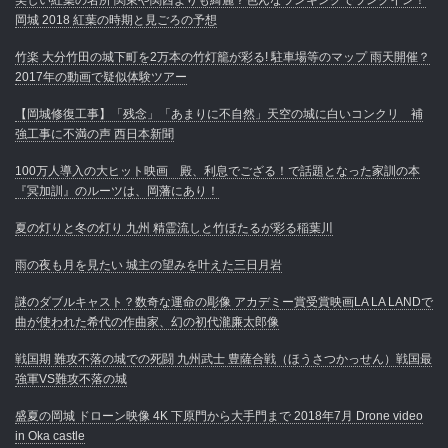
岡城 2018 紅葉の時期と見ごろの予想
竹楽 大分竹田の城下町を2万本の竹灯籠が彩る! 駐車場等のマップ 雨天開催？
2017年の動画で疑似体験ツアー
【岡城修復工事】「残念」「あまりに不自然」天空の城に白いコンクリ 補
強工事に不満の声 西日本新聞
100万人導入の大ヒット映画 殿、利息でござる！で話題となった家訓の本
『冥加訓』のルーツは、岡藩にあり！
夏の灯りと冬の灯り 九州 精霊流しと竹ほたるが彩る稲葉川
雨の夜も月を見たい 城主の望みを叶えた三日月岩
謎のダブルキャスト？数奇な運命の彫像 アカデミー賞受賞映画LA LA LANDで
曲が使われた希代の作曲家、幻の初代瀧廉太郎像
戦国期 難攻不落の城での死闘 九州武士 豊薩合戦（ほうさつかっせん）戦国最
強軍VS難攻不落の城
盛夏の岡城 ドローン映像 4K 下原門から大手門まで 2018年7月 Drone video
in Oka castle