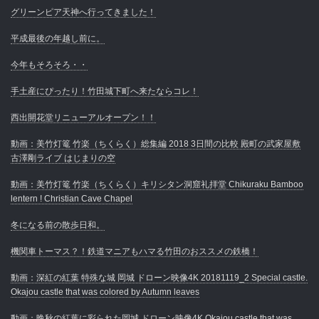
グリーンピア天神へ行ってきました！
平成最後の年越し前に。
今年もそろそろ・・
手土産にぴったり！竹田城下町へ来たならコレ！
西出開花堂リニューアルオープン！！
動画：美竹灯篭 竹楽（ちくらく）総集編 2018 3日間の比較 殿町の武家屋敷
古澤剛ライブ はじまりの空
動画：美竹灯篭 竹楽（ちくらく）キリシタン洞窟礼拝堂 Chikuraku Bamboo
lentern ! Christian Cave Chapel
冬になる前の散歩日和。
機関車トーマス？！鉄道マニアもハマる竹田のおススメの鉄橋！
動画：深紅の紅葉 特殊な城 岡城 ドローン映像4K 20181119_2 Special castle.
Okajou castle that was colored by Autumn leaves
動画：晩秋の紅葉に彩られた岡城 ドローン映像4K Okajou castle that was