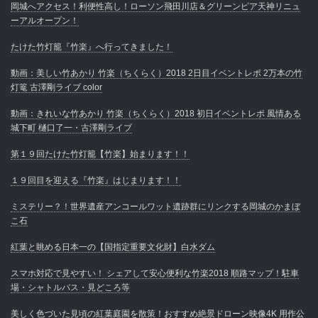
岡城へアクセス！利便性高し！ローソン飛田川店＆グリーンピア天神リニュ
ーアルオープン！
たけた竹灯籠『竹楽』へ行ってきました！
動画：美しい竹あかり 竹楽（ちくらく）2018 2日目イベントレポ 2万本の竹
灯篭 古澤剛ライブ color
動画：きれいな竹あかり 竹楽（ちくらく）2018 初日イベントレポ 風情ある
城下町 樋口了一・古澤剛ライブ
第１９回たけた竹灯籠【竹楽】始まります！！
１９回目を迎える『竹楽』はじまります！！
ミステリー？！世界遺産アンコールワット遺跡群にリンクする岡城のかまぼ
こ石
紅葉と眺める日本一の【国指定重要文化財】白水ダム
スマホ対応で見やすい！ シェアして安心便利な竹楽2018 順路マップ！駐車
場・シャトルバス・見どころ等
美しく色づいた見頃の紅葉庭園を散策！おすすめ絶景ドローン映像4K 用作公