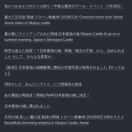
魚のつかみどりやスイカ割り！中島公園河川プール・イベント（7月28日）
夏の三日月岩 岡城 ドローン映像4K 20190724 “Crescent moon rock” Aerial
drone video in Okajou castle
夏の夜にライトアップされた岡城 日本最強の城 Okajou Castle lit up on a
summer evening. Japan’s Strongest Castle
時空を超えた快挙！？日本最強の城・岡城「城主の子孫」から、ほめられま
した そして、さらなる真実が…
【歓喜】日本最強の城横断幕に弊社の空撮写真が採用されました【やってみ
た】
FBSテレビ「めんたいワイド」にて岡城等が放送
あの番組が再放送！岡城がNHK日本最強の城に決定！
日本最強の城に選ばれました
天空の城 美しい藤の花 新緑の岡城 ドローン映像4K 20190422 GWオススメ
Beautifully blooming wisteria in Okajou Castle. Aerial