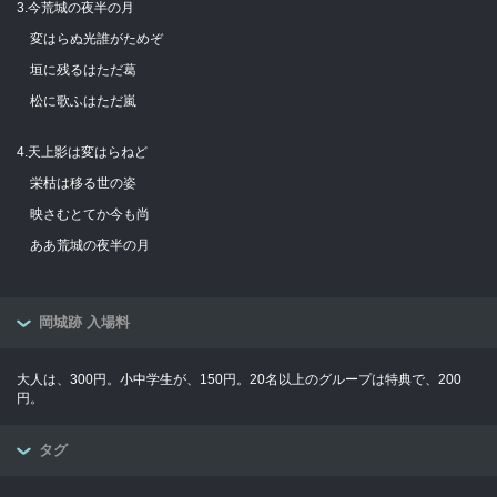
3.今荒城の夜半の月
変はらぬ光誰がためぞ
垣に残るはただ葛
松に歌ふはただ嵐
4.天上影は変はらねど
栄枯は移る世の姿
映さむとてか今も尚
ああ荒城の夜半の月
岡城跡 入場料
大人は、300円。小中学生が、150円。20名以上のグループは特典で、200
円。
タグ