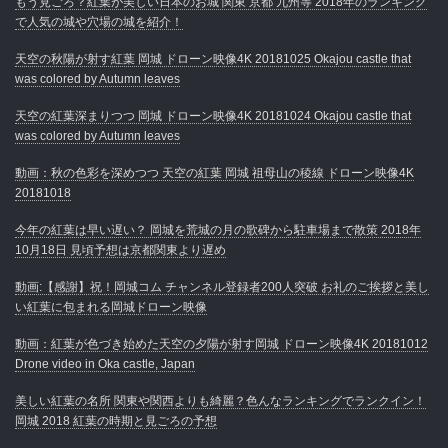
もう見ごろ？紅葉が美しい日本のお城 関東 京都 九州等 2018年のランキング
で人気の城や穴場の城を紹介！
天空の秋陽が射す紅葉 岡城 ドローン映像4K 20181025 Okajou castle that
was colored by Autumn leaves
天空の紅葉深まりつつ 岡城 ドローン映像4K 20181024 Okajou castle that
was colored by Autumn leaves
動画：秋の色彩を深めつつ 天空の紅葉 岡城 祖母山の稜線 ドローン映像4K
20181018
今年の紅葉は早い遅い？ 岡城を荒城の月の歌碑から駐車場まで散策 2018年
10月18日 見頃予想は京都関東より遅め
動画:【感謝】祝！岡城コム チャンネル登録者200人突破 お礼のご挨拶と美し
い紅葉に包まれる岡城ドローン映像
動画：紅葉が色づき始めた天空の夕陽が射す岡城 ドローン映像4K 20181012
Drone video in Oka castle, Japan
美しい紅葉の名所 関東や関西よりも綺麗？色んなランキングでランクイン！
岡城 2018 紅葉の時期と見ごろの予想