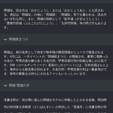
岡城址、読み方は「おかじょうし」または「おかじょうあと」とも読まれ
る。表記は「岡城址」の他に「岡城跡」「岡城阯」等でも書かれる、読み方
はいずれも同じ。また、岡城の別称として「臥牛城（がぎゅうじょう）」
「豊後竹田城（ぶんごたけたじょう）」「九州竹田城」等の呼び方もありま
す。
岡城桜まつり
岡城は、桜の名所として有名で毎年桜の開花情報がニュースで報道されま
す。4月には、一大イベントの「岡城桜まつり」が開催され、豪華に着飾った
大名や、甲冑武者が練り歩く大名行列、甲冑武者行列の壮観な催しが人気で
す。GW（コールデンウィーク）直前のこのイベントには、日本全国はもとよ
り、海外からも観光客が訪れます。大名行列・甲冑武者行列は一般参加がで
き、毎年の募集を心待ちにされるファンもいらっしゃいます。
岡城 荒城の月
滝廉太郎が、幼少期に遊んだ岡城をモデルに作曲したとされる名曲。明治時
代の作詞家土井晩翠（どいばんすい）が作詞した「荒城月」に滝廉太郎が作