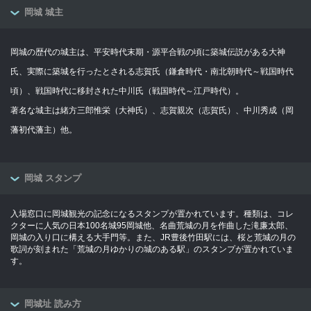
岡城 城主
岡城の歴代の城主は、平安時代末期・源平合戦の頃に築城伝説がある大神
氏、実際に築城を行ったとされる志賀氏（鎌倉時代・南北朝時代～戦国時代
頃）、戦国時代に移封された中川氏（戦国時代～江戸時代）。
著名な城主は緒方三郎惟栄（大神氏）、志賀親次（志賀氏）、中川秀成（岡
藩初代藩主）他。
岡城 スタンプ
入場窓口に岡城観光の記念になるスタンプが置かれています。種類は、コレ
クターに人気の日本100名城95岡城他、名曲荒城の月を作曲した滝廉太郎、
岡城の入り口に構える大手門等。また、JR豊後竹田駅には、桜と荒城の月の
歌詞が刻まれた「荒城の月ゆかりの城のある駅」のスタンプが置かれていま
す。
岡城址 読み方