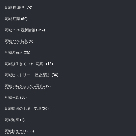
岡城 桜 花見
(78)
岡城 紅葉
(69)
岡城.com 最新情報
(264)
岡城.com 特集
(9)
岡城の石垣
(35)
岡城は生きている–写真–
(12)
岡城ヒストリー -歴史探訪-
(36)
岡城・時を超えて–写真–
(9)
岡城写真
(18)
岡城周辺の山城・支城
(30)
岡城地図
(1)
岡城桜まつり
(58)