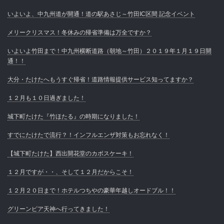
いよいよ、中九州道が開通！道の駅あさじ～竹田IC区間 記念イベント
メリークリスマス！冬休みの帰省準備は万全ですか？
いよいよ竹田まで！中九州横断道路（朝地～竹田）２０１９年１月１９日開
通！！
大分・たけたへもうすぐ帰省！道路情報提供サービス知ってますか？
１２月も１０日過ぎました！
城下町たけた『竹ほたる』の時期になりました！
すでにたけたで流行？！インフルエンザ対策もお忘れなく！
【城下町たけた】西出開花堂のカボスケーキ！
１２月ですが・・、そして１２月だからこそ！
１２月２０日まで！ホテルつちやの豪華年越しオードブル！！
グリーンピア天神へ行ってきました！