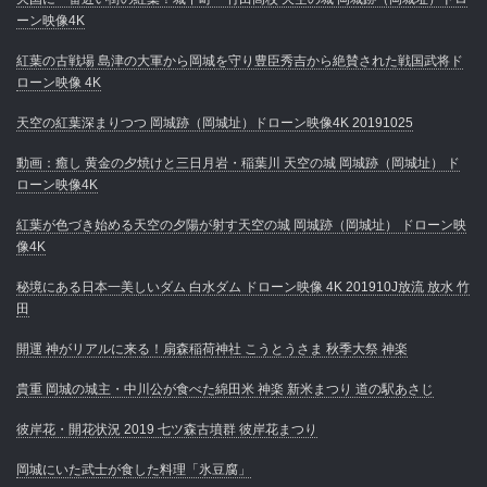
ーン映像4K
紅葉の古戦場 島津の大軍から岡城を守り豊臣秀吉から絶賛された戦国武将ド
ローン映像 4K
天空の紅葉深まりつつ 岡城跡（岡城址）ドローン映像4K 20191025
動画：癒し 黄金の夕焼けと三日月岩・稲葉川 天空の城 岡城跡（岡城址） ド
ローン映像4K
紅葉が色づき始める天空の夕陽が射す天空の城 岡城跡（岡城址） ドローン映
像4K
秘境にある日本一美しいダム 白水ダム ドローン映像 4K 201910J放流 放水 竹
田
開運 神がリアルに来る！扇森稲荷神社 こうとうさま 秋季大祭 神楽
貴重 岡城の城主・中川公が食べた綿田米 神楽 新米まつり 道の駅あさじ
彼岸花・開花状況 2019 七ツ森古墳群 彼岸花まつり
岡城にいた武士が食した料理「氷豆腐」