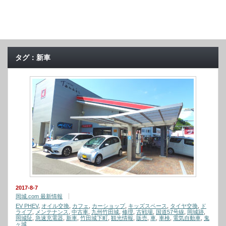
タグ：新車
2017-8-7
岡城.com 最新情報
EV PHEV
,
オイル交換
,
カフェ
,
カーショップ
,
キッズスペース
,
タイヤ交換
,
ド
ライブ
,
メンテナンス
,
中古車
,
九州竹田城
,
修理
,
古戦場
,
国道57号線
,
岡城跡
,
岡城阯
,
急速充電器
,
新車
,
竹田城下町
,
観光情報
,
販売
,
車
,
車検
,
電気自動車
,
鬼
ヶ城