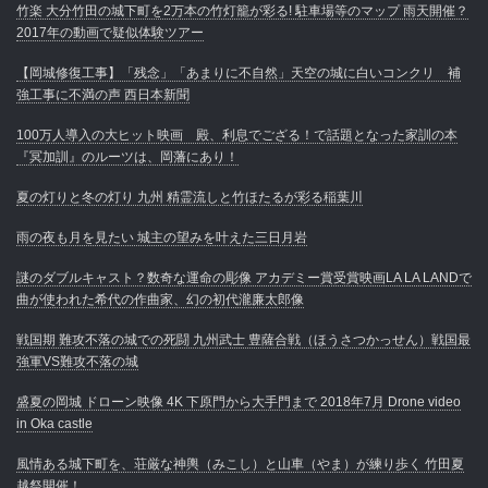
竹楽 大分竹田の城下町を2万本の竹灯籠が彩る! 駐車場等のマップ 雨天開催？
2017年の動画で疑似体験ツアー
【岡城修復工事】「残念」「あまりに不自然」天空の城に白いコンクリ 補
強工事に不満の声 西日本新聞
100万人導入の大ヒット映画 殿、利息でござる！で話題となった家訓の本
『冥加訓』のルーツは、岡藩にあり！
夏の灯りと冬の灯り 九州 精霊流しと竹ほたるが彩る稲葉川
雨の夜も月を見たい 城主の望みを叶えた三日月岩
謎のダブルキャスト？数奇な運命の彫像 アカデミー賞受賞映画LA LA LANDで
曲が使われた希代の作曲家、幻の初代瀧廉太郎像
戦国期 難攻不落の城での死闘 九州武士 豊薩合戦（ほうさつかっせん）戦国最
強軍VS難攻不落の城
盛夏の岡城 ドローン映像 4K 下原門から大手門まで 2018年7月 Drone video
in Oka castle
風情ある城下町を、荘厳な神輿（みこし）と山車（やま）が練り歩く 竹田夏
越祭開催！