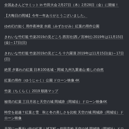
全国あきんどサミット in 竹田大会 2月27日（木）2月28日（金）に開催！
【大晦日の岡城】今年一年ありがとうございました。
ゆめ幻の如く 用作夜神楽 水鏡（みずかがみ）紅葉の用作公園
きれいな竹灯籠 竹楽2019の見どころ 西宮社(西ノ宮神社) 2019年は11月15日
(金)～17日(日)
きれいな竹灯籠 竹楽2019の見どころ 十六羅漢 2019年は11月15日(金)～17日
(日)
絶景 夕暮れの紅葉 日本100名城・岡城 九州九重連山 癒しの自然
紅葉の用作（ゆうじゃく）公園 ドローン映像 4K
竹楽（ちくらく）2019 順路マップ
秘境の紅葉 三日月岩と天空の城 岡城跡（岡城址）ドローン映像4K
時空を超越？紅葉と雪 秋と冬の美しさを比較 天空の城 岡城跡（岡城址）ド
ローン映像
天国に一番近い街の紅葉！城下町 – 竹田高校 天空の城 岡城跡（岡城址）ドロ