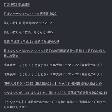
竹楽 2022 交通規制
竹楽ステージイベント・出店情報 2022
美しい竹灯篭 竹楽 順路マップ 2022
美しい竹灯篭「竹楽」ちくらく 2022
紅葉 岡城跡（岡城址）最新情報 最強の城
日本１００名城のひとつである佐伯城が国指定遺跡を目指す！佐伯城の取り
組みが報道
北条時政（ほうじょう ときまさ）NHK大河ドラマ 2022【鎌倉殿の13人】
北条義時（ほうじょう よしとき）NHK大河ドラマ 2022【鎌倉殿の13人】
NHK大河ドラマ 2022【鎌倉殿の13人】 キャスト 相関図 登場人物まとめ
ひなまつりが、はじまりました。花もちづくり 岡藩城下町雛祭り2020.02.14
【ひなまつり】日本最強の城の城下町！令和２年第２２回岡藩城下町雛まつ
りが始まります！