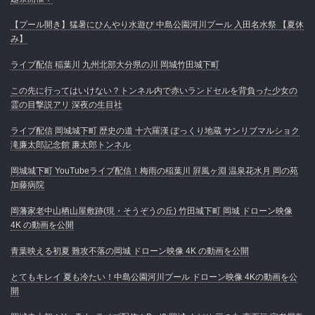
【プール開き】猛暑にひんやり水遊び 中島公園河川プール 入田名水祭 【夏休
み】
ライブ配信 稲葉川 九州北部大分県の川 岡城竹田城下町
この先に行ってはいけない？トンネル内で赤いランドセルを背負った少女の
霊の目撃説アリ 深夜の生目社
ライブ配信 岡城城下町 歴史の道 十六羅漢 ぽっくり地蔵 サンリブマルショク
滝廉太郎記念館 廉太郎トンネル
岡城城下町 YouTubeライブ配信！梅雨の稲葉川 屛風ヶ淵 温泉花水月 岡の苑
加藤病院
岡藩家老中山栖山屋敷跡(現・そうぞうの丘) 竹田城下町 岡城 ドローン映像
4K の動画を公開
青葉映える初夏 難攻不落の岡城 ドローン映像 4K の動画を公開
とてもキレイ 夏も冷たい！中島公園河川プール ドローン映像 4Kの動画を公
開