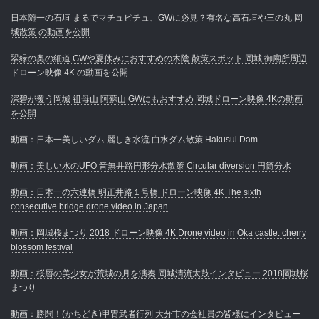
日本随一の石垣 まるでマチュピチュ、GWに必見？有名な高石垣や三の丸 岡
城散策 の動画を公開
翠緑の奥の細道 GWや夏休みにおすすめの木陰 散策スポット 岡城 御廟所周辺
ドローン映像 4K の動画を公開
深碧が覆う岡城 祖母山 阿蘇山 GWにもおすすめ 岡城ドローン映像 4Kの動画
を公開
動画：日本一美しいダム 麗しき水流 白水ダム散策 Hakusui Dam
動画：美しい水のUFO 音無井路円形分水散策 Circular diversion 円筒分水
動画：日本一の六連橋 明正井路１号橋 ドローン映像 4K The sixth
consecutive bridge drone video in Japan
動画：岡城桜まつり 2018 ドローン映像 4K Drone video in Oka castle. cherry
blossom festival
動画：桜唇の美少女が荒城の月を演奏 岡城清流太鼓インタビュー 2018岡城桜
まつり
動画：勝鬨！(かちどき)甲冑武者行列 大分市の会社員の皆様にインタビュー