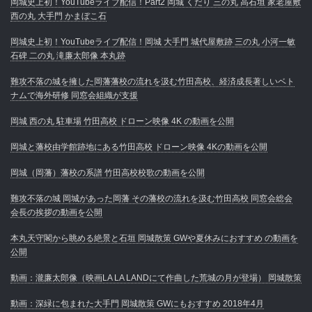
岡城史上初！YouTubeライブ配信！Part2 岡城 くだり 三の丸 高石垣 家老屋敷
西の丸 大手門 かまぼこ石
岡城史上初！YouTubeライブ配信！岡城 大手門 城代屋敷跡 三の丸 小河一敏
石碑 二の丸 滝廉太郎像 本丸跡
難攻不落の城を擁した岡藩藩校の流れを汲む竹田高校、経済成長著しいベト
ナムで海外研修 同窓会組織が支援
岡城 西の丸 駐車場 竹田高校 ドローン映像 4K の動画を公開
岡城と藩校由学館跡地にある竹田高校 ドローン映像 4Kの動画を公開
岡城（岡藩）藩校の系譜 竹田高校校歌の動画を公開
難攻不落の城 岡城があった岡藩 その藩校の流れを汲む竹田高校 同窓会総会
会長の挨拶の動画を公開
本丸天守閣から眺める絶景と石垣 岡城散策 GWや夏休みにおすすめ の動画を
公開
動画：瀧廉太郎像（映画LA LA LANDにて作曲した荒城の月が登場） 岡城散策
動画：深緑に包まれた大手門 岡城散策 GWにもおすすめ 2018年4月