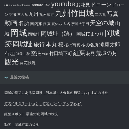
youtube
ドローン
お花見
ドロー
Rentaro Taki
Oka castle
okajou
九州竹田城
写真
九州
ン空撮
九州旅行
二の丸
三の丸
動画
天空の城
名所
山
国内旅行
大名行列
夏
夏休み
大手門
岡城
岡城
岡城址（跡）
城
岡城桜まつり
岡城址
跡
岡城阯
旅行
本丸
滝廉太郎
桜
桜の写真
桜の名所
紅葉
石垣
空撮
荒城の月
竹田城下町
花見
秋
祖母山
竹楽
観光
開花状況
最近の投稿
岡城の周辺にある福岡県・熊本県・大分県の初詣におすすめの神社
竹のイルミネーション「竹楽」ライトアップ2024
紅葉スポット 最強の城 岡城の状況
動画：岡城紅葉の状況