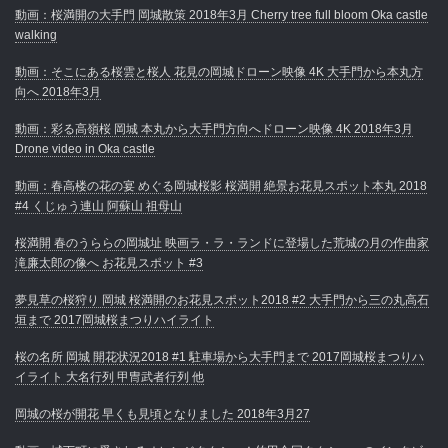
動画：桜満開の大手門 岡城散策 2018年3月 Cherry tree full bloom Oka castle
walking
動画：そこにある桜雲と桜人 花見の岡城ドローン映像 4K 大手門から本丸方
向へ 2018年3月
動画：彩る高嶺桜 岡城 本丸から大手門方向へドローン映像 4K 2018年3月
Drone video in Oka castle
動画：春高楼の花の宴 めぐる岡城桜影 桜満開 絶景お花見スポット本丸 2018
#4 くじゅう連山 阿蘇山 祖母山
桜満開 春のうららの岡城址 映画ラ・ラ・ランドに登場した荒城の月の作曲家
滝廉太郎の像へ お花見スポット #3
夢見草の桜狩り 岡城 桜満開のお花見スポット2018 #2 大手門から三の丸高石
垣まで 2017岡城桜まつりハイライト
桜の名所 岡城 開花状況2018 #1 駐車場から大手門まで 2017岡城桜まつりハ
イライト 大名行列 甲冑武者行列 他
岡城の桜が開花 早くも見頃となりました 2018年3月27