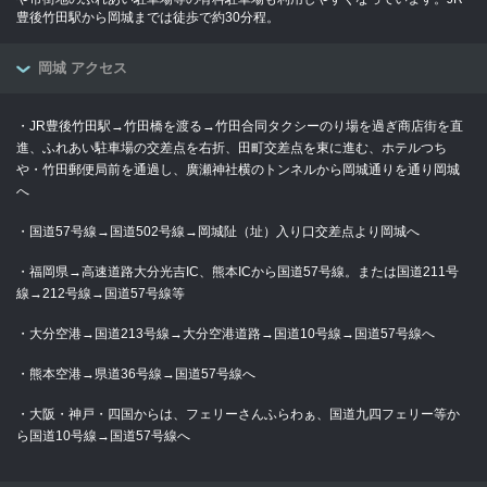
豊後竹田駅から岡城までは徒歩で約30分程。
岡城 アクセス
・JR豊後竹田駅→竹田橋を渡る→竹田合同タクシーのり場を過ぎ商店街を直
進、ふれあい駐車場の交差点を右折、田町交差点を東に進む、ホテルつち
や・竹田郵便局前を通過し、廣瀬神社横のトンネルから岡城通りを通り岡城
へ
・国道57号線→国道502号線→岡城阯（址）入り口交差点より岡城へ
・福岡県→高速道路大分光吉IC、熊本ICから国道57号線。または国道211号
線→212号線→国道57号線等
・大分空港→国道213号線→大分空港道路→国道10号線→国道57号線へ
・熊本空港→県道36号線→国道57号線へ
・大阪・神戸・四国からは、フェリーさんふらわぁ、国道九四フェリー等か
ら国道10号線→国道57号線へ