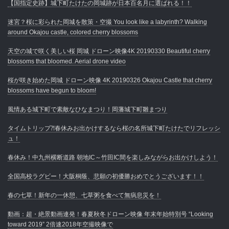
【国指定史跡】城下町たけたの岡城跡が日本百名月に選ばれる！！
迷宮？桜に彩られた岡城を散策・空撮 You look like a labyrinth? Walking
around Okajou castle, colored cherry blossoms
天空の城で咲く美しい桜 岡城 ドローン映像4K 20190330 Beautiful cherry
blossoms that bloomed. Aerial drone video
桜が咲き始めた岡城 ドローン映像 4K 20190326 Okajou Castle that cherry
blossoms have begun to bloom!
風情ある城下町で素敵なひなまつり！岡藩城下町雛まつり
タイムトリップ⁈春休みお出かけするなら桜の名所城下町たけたでリフレッシ
ュ！
春休み！中九州横断道路 朝地IC～竹田IC間を楽しみながらお出かけしよう！
全国高校ラグビー！大阪桐蔭、悲願の初優勝おめでとうございます！！
春の七草！新年の一休憩、七草粥を食べて無病息災を！
動画：超・絶景動画連発！春夏秋冬ドローン映像 年末年始特別号 “Looking
toward 2019” 2倍速2018年空撮映像で