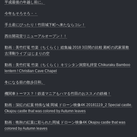
平成最後の年越し前に。
今年もそろそろ・・
手土産にぴったり！竹田城下町へ来たならコレ！
西出開花堂リニューアルオープン！！
動画：美竹灯篭 竹楽（ちくらく）総集編 2018 3日間の比較 殿町の武家屋敷
古澤剛ライブ はじまりの空
動画：美竹灯篭 竹楽（ちくらく）キリシタン洞窟礼拝堂 Chikuraku Bamboo
lentern ! Christian Cave Chapel
冬になる前の散歩日和。
機関車トーマス？！鉄道マニアもハマる竹田のおススメの鉄橋！
動画：深紅の紅葉 特殊な城 岡城 ドローン映像4K 20181119_2 Special castle.
Okajou castle that was colored by Autumn leaves
動画：晩秋の紅葉に彩られた岡城 ドローン映像4K Okajou castle that was
colored by Autumn leaves