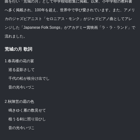
曲を行い「荒城の月」として中学校唱歌集に掲載。以来、小中学校の教科書
へ多く掲載され、100年を超え、世界中で学び愛されています。また、アメリ
カのジャズピアニスト「セロニアス・モンク」がジャズピアノ曲としてアレ
ンジした「Japanese Folk Songs」がアカデミー賞映画「ラ・ラ・ランド」で
流れました。
荒城の月 歌詞
1.春高楼の花の宴
巡る盃影さして
千代の松が枝分け出でし
昔の光今いづこ
2.秋陣営の霜の色
鳴きゆく雁の数見せて
植うる剣に照り沿ひし
昔の光今いづこ