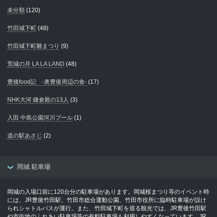
未分類
(120)
竹田城下町
(48)
竹田城下町雛まつり
(9)
荒城の月 LA LA LAND
(48)
豊後food記 -奥豊後周辺の食-
(17)
NHK大河 鎌倉殿の13人
(3)
入田 中島公園河川プール
(1)
道の駅あさじ
(2)
岡城 駐車場
岡城の入場口前に120台分の駐車場があります。岡城桜まつり等のイベント時
には、JR豊後竹田駅、竹田市総合運動公園、竹田市役所に臨時駐車場が設け
られシャトルバスが運行。また、竹田城下町を巡る観光では、JR豊後竹田駅
や市街地のふれあい駐車場等の有料駐車場も利用しやすくなっています。JR