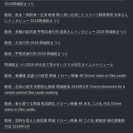
2018岡城桜まつり
動画：疾走！岡田准一主演 映画 関ヶ原に出演したココペリ騎馬軍団 宮本さん
にインタビュー 2018岡城桜まつり
動画：美貌の鎧武者 甲冑武者行列 清原さんインタビュー 2018 岡城桜まつり
動画：大名行列 2018 岡城桜まつり
動画：甲冑武者行列 2018 岡城桜まつり
岡城桜まつり2018 外出先で見やすいスマホ対応タイムスケジュール
動画：春爛漫 花盛りの桜雲 岡城 ドローン映像 4K Drone video in Oka castle
動画：石垣の迷宮 刹那的な観桜 岡城散策 2018年3月 Cherry blossoms for a
certain period Oka castle walking
動画：春を愛でる岡城 桜花繚乱 ドローン映像 4K 本丸 二の丸 付近 Drone
video in Oka castle.
動画：花時を迎えた桜回廊 岡城 ドローン映像 4K 三の丸 籾倉跡 城代屋敷跡
付近 2018年3月