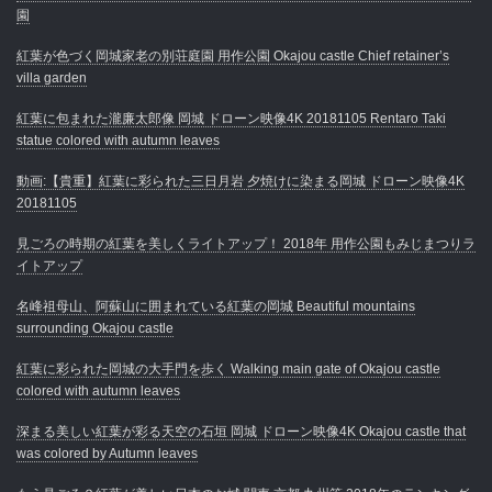
園
紅葉が色づく岡城家老の別荘庭園 用作公園 Okajou castle Chief retainer’s
villa garden
紅葉に包まれた瀧廉太郎像 岡城 ドローン映像4K 20181105 Rentaro Taki
statue colored with autumn leaves
動画:【貴重】紅葉に彩られた三日月岩 夕焼けに染まる岡城 ドローン映像4K
20181105
見ごろの時期の紅葉を美しくライトアップ！ 2018年 用作公園もみじまつりラ
イトアップ
名峰祖母山、阿蘇山に囲まれている紅葉の岡城 Beautiful mountains
surrounding Okajou castle
紅葉に彩られた岡城の大手門を歩く Walking main gate of Okajou castle
colored with autumn leaves
深まる美しい紅葉が彩る天空の石垣 岡城 ドローン映像4K Okajou castle that
was colored by Autumn leaves