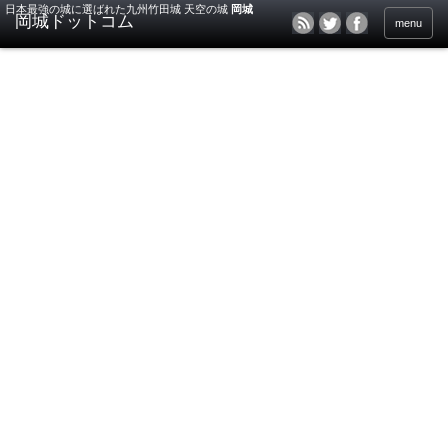
日本最強の城に選ばれた九州竹田城 天空の城
岡城
menu