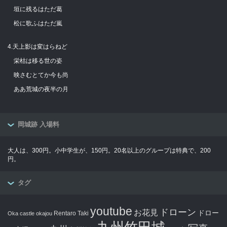
垣に残るはただ葛
松に歌ふはただ嵐
4.天上影は変はらねど
栄枯は移る世の姿
映さむとてか今も尚
ああ荒城の夜半の月
岡城跡 入場料
大人は、300円。小中学生が、150円。20名以上のグループは特典で、200
円。
タグ
youtube
ドローン
お花見
ドロー
Rentaro Taki
Oka castle
okajou