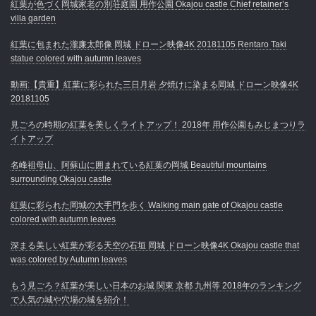
紅葉が色づく岡城家老の別荘庭園 用作公園 Okajou castle Chief retainer’s
villa garden
紅葉に包まれた瀧廉太郎像 岡城 ドローン映像4K 20181105 Rentaro Taki
statue colored with autumn leaves
動画:【貴重】紅葉に彩られた三日月岩 夕焼けに染まる岡城 ドローン映像4K
20181105
見ごろの時期の紅葉を美しくライトアップ！ 2018年 用作公園もみじまつりラ
イトアップ
名峰祖母山、阿蘇山に囲まれている紅葉の岡城 Beautiful mountains
surrounding Okajou castle
紅葉に彩られた岡城の大手門を歩く Walking main gate of Okajou castle
colored with autumn leaves
深まる美しい紅葉が彩る天空の石垣 岡城 ドローン映像4K Okajou castle that
was colored by Autumn leaves
もう見ごろ？紅葉が美しい日本のお城 関東 京都 九州等 2018年のランキング
で人気の城や穴場の城を紹介！