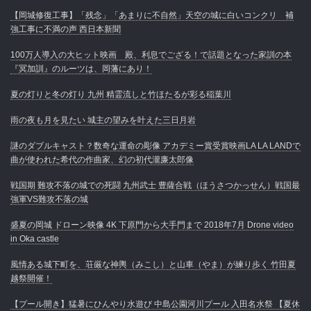
【岡城修復工事】「残念」「あまりに不自然」天空の城に白いコンクリ 補
強工事に不満の声 西日本新聞
100万人導入の大ヒット映画 殿、利息でござる！で話題となった家訓の本
『冥加訓』のルーツは、岡藩にあり！
夏の灯りと冬の灯り 九州 精霊流しと竹ほたるが彩る稲葉川
雨の夜も月を見たい 城主の望みを叶えた三日月岩
謎のダブルキャスト？数奇な運命の彫像 アカデミー賞受賞映画LA LA LANDで
曲が使われた希代の作曲家、幻の初代瀧廉太郎像
戦国期 難攻不落の城での死闘 九州武士 豊薩合戦（ほうさつかっせん）戦国最
強軍VS難攻不落の城
盛夏の岡城 ドローン映像 4K 下原門から大手門まで 2018年7月 Drone video
in Oka castle
風情ある城下町を、荘厳な神輿（みこし）と山車（やま）が練り歩く 竹田夏
越祭開催！
【プール開き】猛暑にひんやり水遊び 中島公園河川プール 入田名水祭 【夏休