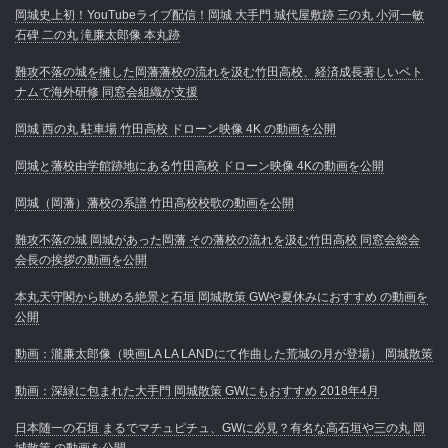
岡城史上初！YouTubeライブ配信！岡城 大手門 城代屋敷跡 三の丸 小河一敏
石碑 二の丸 滝廉太郎像 本丸跡
難攻不落の城を擁した岡藩藩校の流れを汲む竹田高校、経済成長著しいベト
ナムで海外研修 同窓会組織が支援
岡城 西の丸 駐車場 竹田高校 ドローン映像 4K の動画を公開
岡城と藩校由学館跡地にある竹田高校 ドローン映像 4Kの動画を公開
岡城（岡藩）藩校の系譜 竹田高校校歌の動画を公開
難攻不落の城 岡城があった岡藩 その藩校の流れを汲む竹田高校 同窓会総会
会長の挨拶の動画を公開
本丸天守閣から眺める絶景と石垣 岡城散策 GWや夏休みにおすすめ の動画を
公開
動画：瀧廉太郎像（映画LA LA LANDにて作曲した荒城の月が登場） 岡城散策
動画：深緑に包まれた大手門 岡城散策 GWにもおすすめ 2018年4月
日本随一の石垣 まるでマチュピチュ、GWに必見？有名な高石垣や三の丸 岡
城散策 の動画を公開