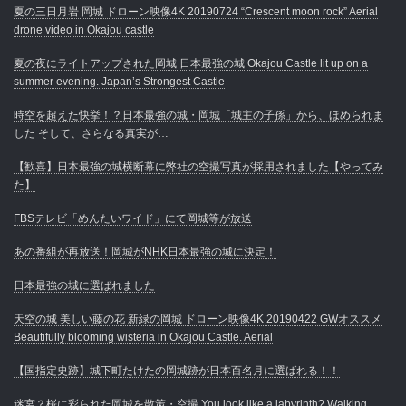
夏の三日月岩 岡城 ドローン映像4K 20190724 “Crescent moon rock” Aerial
drone video in Okajou castle
夏の夜にライトアップされた岡城 日本最強の城 Okajou Castle lit up on a
summer evening. Japan’s Strongest Castle
時空を超えた快挙！？日本最強の城・岡城「城主の子孫」から、ほめられま
した そして、さらなる真実が…
【歓喜】日本最強の城横断幕に弊社の空撮写真が採用されました【やってみ
た】
FBSテレビ「めんたいワイド」にて岡城等が放送
あの番組が再放送！岡城がNHK日本最強の城に決定！
日本最強の城に選ばれました
天空の城 美しい藤の花 新緑の岡城 ドローン映像4K 20190422 GWオススメ
Beautifully blooming wisteria in Okajou Castle. Aerial
【国指定史跡】城下町たけたの岡城跡が日本百名月に選ばれる！！
迷宮？桜に彩られた岡城を散策・空撮 You look like a labyrinth? Walking