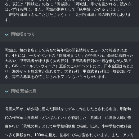
る。表記は「岡城址」の他に「岡城跡」「岡城阯」等でも書かれる、読み方
はいずれも同じ。また、岡城の別称として「臥牛城（がぎゅうじょう）」
「豊後竹田城（ぶんごたけたじょう）」「九州竹田城」等の呼び方もありま
す。
岡城桜まつり
岡城は、桜の名所として有名で毎年桜の開花情報がニュースで報道されま
す。4月には、一大イベントの「岡城桜まつり」が開催され、豪華に着飾った
大名や、甲冑武者が練り歩く大名行列、甲冑武者行列の壮観な催しが人気で
す。GW（コールデンウィーク）直前のこのイベントには、日本全国はもとよ
り、海外からも観光客が訪れます。大名行列・甲冑武者行列は一般参加がで
き、毎年の募集を心待ちにされるファンもいらっしゃいます。
岡城 荒城の月
滝廉太郎が、幼少期に遊んだ岡城をモデルに作曲したとされる名曲。明治時
代の作詞家土井晩翠（どいばんすい）が作詞した「荒城月」に滝廉太郎が作
曲を行い「荒城の月」として中学校唱歌集に掲載。以来、小中学校の教科書
へ多く掲載され、100年を超え、世界中で学び愛されています。また、アメリ