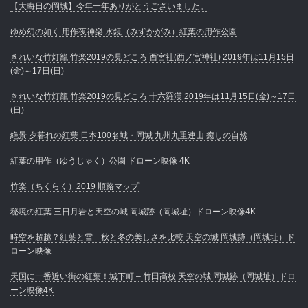
【大晦日の岡城】今年一年ありがとうございました。
ゆめ幻の如く 用作夜神楽 水鏡（みずかがみ）紅葉の用作公園
きれいな竹灯籠 竹楽2019の見どころ 西宮社(西ノ宮神社) 2019年は11月15日
(金)～17日(日)
きれいな竹灯籠 竹楽2019の見どころ 十六羅漢 2019年は11月15日(金)～17日
(日)
絶景 夕暮れの紅葉 日本100名城・岡城 九州九重連山 癒しの自然
紅葉の用作（ゆうじゃく）公園 ドローン映像 4K
竹楽（ちくらく）2019 順路マップ
秘境の紅葉 三日月岩と天空の城 岡城跡（岡城址）ドローン映像4K
時空を超越？紅葉と雪 秋と冬の美しさを比較 天空の城 岡城跡（岡城址）ド
ローン映像
天国に一番近い街の紅葉！城下町 – 竹田高校 天空の城 岡城跡（岡城址）ドロ
ーン映像4K