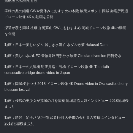
翠緑の奥の細道 GWや夏休みにおすすめの木陰 散策スポット 岡城 御廟所周辺
ドローン映像 4K の動画を公開
深碧が覆う岡城 祖母山 阿蘇山 GWにもおすすめ 岡城ドローン映像 4Kの動画
を公開
動画：日本一美しいダム 麗しき水流 白水ダム散策 Hakusui Dam
動画：美しい水のUFO 音無井路円形分水散策 Circular diversion 円筒分水
動画：日本一の六連橋 明正井路１号橋 ドローン映像 4K The sixth
consecutive bridge drone video in Japan
動画：岡城桜まつり 2018 ドローン映像 4K Drone video in Oka castle. cherry
blossom festival
動画：桜唇の美少女が荒城の月を演奏 岡城清流太鼓インタビュー 2018岡城桜
まつり
動画：勝鬨！(かちどき)甲冑武者行列 大分市の会社員の皆様にインタビュー
2018岡城桜まつり