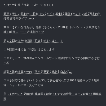
たけた竹灯籠『竹楽』へ行ってきました！
動画：美しい竹あかり 竹楽（ちくらく）2018 2日目イベントレポ 2万本の竹
灯篭 古澤剛ライブ color
動画：きれいな竹あかり 竹楽（ちくらく）2018 初日イベントレポ 風情ある
城下町 樋口了一・古澤剛ライブ
第１９回たけた竹灯籠【竹楽】始まります！！
１９回目を迎える『竹楽』はじまります！！
ミステリー？！世界遺産アンコールワット遺跡群にリンクする岡城のかまぼ
こ石
紅葉と眺める日本一の【国指定重要文化財】白水ダム
スマホ対応で見やすい！ シェアして安心便利な竹楽2018 順路マップ！駐車
場・シャトルバス・見どころ等
美しく色づいた見頃の紅葉庭園を散策！おすすめ絶景ドローン映像4K 用作公
園