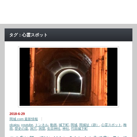
タグ：心霊スポット
2018-6-29
岡城.com 最新情報
okajou
,
youtube
,
トンネル
,
動画
,
城下町
,
岡城
,
岡城址（跡）
,
心霊スポット
,
梅
雨
,
歴史の道
,
洞穴
,
洞窟
,
生目神社
,
神社
,
竹田城下町