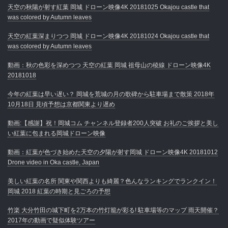
天空の秋陽が射す紅葉 岡城 ドローン映像4K 20181025 Okajou castle that
was colored by Autumn leaves
天空の紅葉深まりつつ 岡城 ドローン映像4K 20181024 Okajou castle that
was colored by Autumn leaves
動画：秋の色彩を深めつつ 天空の紅葉 岡城 祖母山の稜線 ドローン映像4K
20181018
今年の紅葉は早い遅い？ 岡城を荒城の月の歌碑から駐車場まで散策 2018年
10月18日 見頃予想は京都関東より遅め
動画:【感謝】祝！岡城コム チャンネル登録者200人突破 お礼のご挨拶と美し
い紅葉に包まれる岡城ドローン映像
動画：紅葉が色づき始めた天空の夕陽が射す岡城 ドローン映像4K 20181012
Drone video in Oka castle, Japan
美しい紅葉の名所 関東や関西よりも綺麗？色んなランキングでランクイン！
岡城 2018 紅葉の時期と見ごろの予想
竹楽 大分竹田の城下町を2万本の竹灯籠が彩る! 駐車場等のマップ 雨天開催？
2017年の動画で疑似体験ツアー