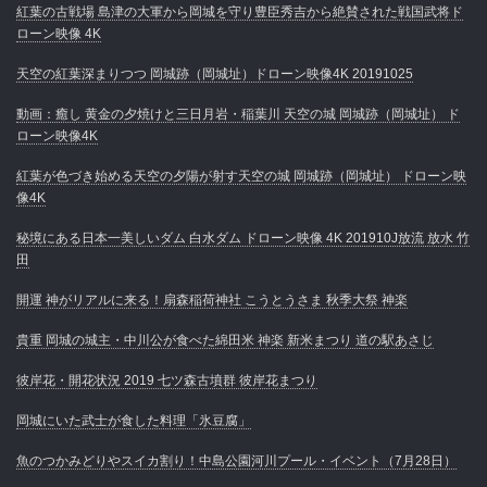
紅葉の古戦場 島津の大軍から岡城を守り豊臣秀吉から絶賛された戦国武将ド
ローン映像 4K
天空の紅葉深まりつつ 岡城跡（岡城址）ドローン映像4K 20191025
動画：癒し 黄金の夕焼けと三日月岩・稲葉川 天空の城 岡城跡（岡城址） ド
ローン映像4K
紅葉が色づき始める天空の夕陽が射す天空の城 岡城跡（岡城址） ドローン映
像4K
秘境にある日本一美しいダム 白水ダム ドローン映像 4K 201910J放流 放水 竹
田
開運 神がリアルに来る！扇森稲荷神社 こうとうさま 秋季大祭 神楽
貴重 岡城の城主・中川公が食べた綿田米 神楽 新米まつり 道の駅あさじ
彼岸花・開花状況 2019 七ツ森古墳群 彼岸花まつり
岡城にいた武士が食した料理「氷豆腐」
魚のつかみどりやスイカ割り！中島公園河川プール・イベント（7月28日）