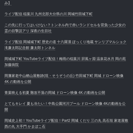
み】
ライブ配信 稲葉川 九州北部大分県の川 岡城竹田城下町
この先に行ってはいけない？トンネル内で赤いランドセルを背負った少女の
霊の目撃説アリ 深夜の生目社
ライブ配信 岡城城下町 歴史の道 十六羅漢 ぽっくり地蔵 サンリブマルショク
滝廉太郎記念館 廉太郎トンネル
岡城城下町 YouTubeライブ配信！梅雨の稲葉川 屛風ヶ淵 温泉花水月 岡の苑
加藤病院
岡藩家老中山栖山屋敷跡(現・そうぞうの丘) 竹田城下町 岡城 ドローン映像
4K の動画を公開
青葉映える初夏 難攻不落の岡城 ドローン映像 4K の動画を公開
とてもキレイ 夏も冷たい！中島公園河川プール ドローン映像 4Kの動画を公
開
岡城史上初！YouTubeライブ配信！Part2 岡城 くだり 三の丸 高石垣 家老屋敷
西の丸 大手門 かまぼこ石