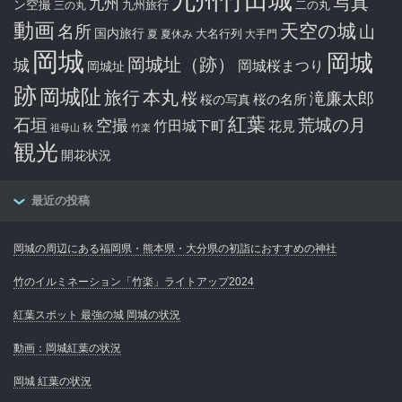
九州竹田城
写真
九州
ン空撮
九州旅行
二の丸
三の丸
動画
天空の城
名所
山
国内旅行
大名行列
夏
夏休み
大手門
岡城
岡城
岡城址（跡）
城
岡城桜まつり
岡城址
跡
岡城阯
旅行
本丸
滝廉太郎
桜
桜の写真
桜の名所
紅葉
石垣
空撮
荒城の月
竹田城下町
花見
秋
祖母山
竹楽
観光
開花状況
最近の投稿
岡城の周辺にある福岡県・熊本県・大分県の初詣におすすめの神社
竹のイルミネーション「竹楽」ライトアップ2024
紅葉スポット 最強の城 岡城の状況
動画：岡城紅葉の状況
岡城 紅葉の状況