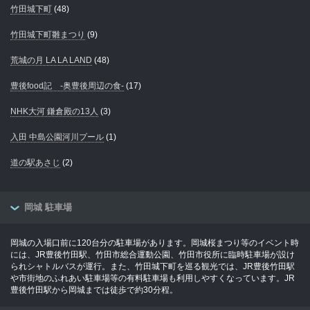
竹田城下町
(48)
竹田城下町雛まつり
(9)
荒城の月 LA LA LAND
(48)
豊後food記 -奥豊後周辺の食-
(17)
NHK大河 鎌倉殿の13人
(3)
入田 中島公園河川プール
(1)
道の駅あさじ
(2)
岡城 駐車場
岡城の入場口前に120台分の駐車場があります。岡城桜まつり等のイベント時
には、JR豊後竹田駅、竹田市総合運動公園、竹田市役所に臨時駐車場が設け
られシャトルバスが運行。また、竹田城下町を巡る観光では、JR豊後竹田駅
や市街地のふれあい駐車場等の有料駐車場も利用しやすくなっています。JR
豊後竹田駅から岡城までは徒歩で約30分程。