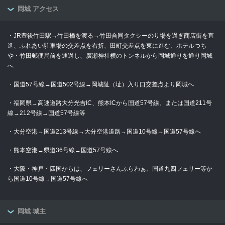
岡城 アクセス
・JR豊後竹田駅→竹田橋を渡る→竹田合同タクシーのり場を過ぎ商店街を直
進、ふれあい駐車場の交差点を右折、田町交差点を東に進む、ホテルつち
や・竹田郵便局前を通過し、廣瀬神社横のトンネルから岡城通りを通り岡城
へ
・国道57号線→国道502号線→岡城阯（址）入り口交差点より岡城へ
・福岡県→高速道路大分光吉IC、熊本ICから国道57号線。または国道211号
線→212号線→国道57号線等
・大分空港→国道213号線→大分空港道路→国道10号線→国道57号線へ
・熊本空港→県道36号線→国道57号線へ
・大阪・神戸・四国からは、フェリーさんふらわぁ、国道九四フェリー等か
ら国道10号線→国道57号線へ
岡城 城主