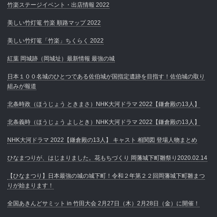
竹楽ステージイベント・出店情報 2022
美しい竹灯篭 竹楽 順路マップ 2022
美しい竹灯篭「竹楽」ちくらく 2022
紅葉 岡城跡（岡城址）最新情報 最強の城
日本１００名城のひとつである佐伯城が国指定遺跡を目指す！佐伯城の取り
組みが報道
北条時政（ほうじょう ときまさ）NHK大河ドラマ 2022【鎌倉殿の13人】
北条義時（ほうじょう よしとき）NHK大河ドラマ 2022【鎌倉殿の13人】
NHK大河ドラマ 2022【鎌倉殿の13人】 キャスト 相関図 登場人物まとめ
ひなまつりが、はじまりました。花もちづくり 岡藩城下町雛祭り2020.02.14
【ひなまつり】日本最強の城の城下町！令和２年第２２回岡藩城下町雛まつ
りが始まります！
全国あきんどサミット in 竹田大会 2月27日（木）2月28日（金）に開催！