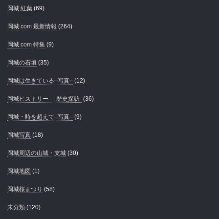
岡城 紅葉
(69)
岡城.com 最新情報
(264)
岡城.com 特集
(9)
岡城の石垣
(35)
岡城は生きている–写真–
(12)
岡城ヒストリー -歴史探訪-
(36)
岡城・時を超えて–写真–
(9)
岡城写真
(18)
岡城周辺の山城・支城
(30)
岡城地図
(1)
岡城桜まつり
(58)
未分類
(120)