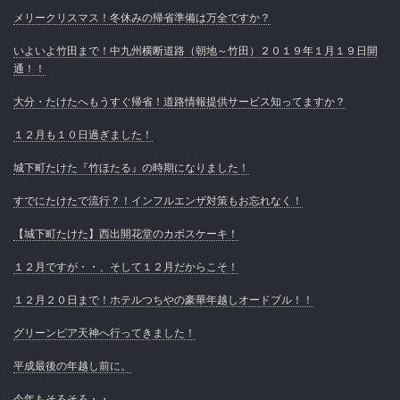
メリークリスマス！冬休みの帰省準備は万全ですか？
いよいよ竹田まで！中九州横断道路（朝地～竹田）２０１９年１月１９日開
通！！
大分・たけたへもうすぐ帰省！道路情報提供サービス知ってますか？
１２月も１０日過ぎました！
城下町たけた『竹ほたる』の時期になりました！
すでにたけたで流行？！インフルエンザ対策もお忘れなく！
【城下町たけた】西出開花堂のカボスケーキ！
１２月ですが・・、そして１２月だからこそ！
１２月２０日まで！ホテルつちやの豪華年越しオードブル！！
グリーンピア天神へ行ってきました！
平成最後の年越し前に。
今年もそろそろ・・