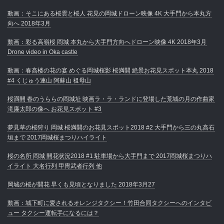
動画：そこにある桜雲と桜人 花見の岡城ドローン映像 4K 大手門から本丸方
向へ 2018年3月
動画：彩る高嶺桜 岡城 本丸から大手門方向へドローン映像 4K 2018年3月
Drone video in Oka castle
動画：春高楼の花の宴 めぐる岡城桜影 桜満開 絶景お花見スポット本丸 2018
#4 くじゅう連山 阿蘇山 祖母山
桜満開 春のうららの岡城址 映画ラ・ラ・ランドに登場した荒城の月の作曲家
滝廉太郎の像へ お花見スポット #3
夢見草の桜狩り 岡城 桜満開のお花見スポット2018 #2 大手門から三の丸高石
垣まで 2017岡城桜まつりハイライト
桜の名所 岡城 開花状況2018 #1 駐車場から大手門まで 2017岡城桜まつりハ
イライト 大名行列 甲冑武者行列 他
岡城の桜が開花 早くも見頃となりました 2018年3月27
動画：城下町に愛されるオレンジタクシー！竹田合同タクシーへのインタビ
ュー タクシー運転手になるには？