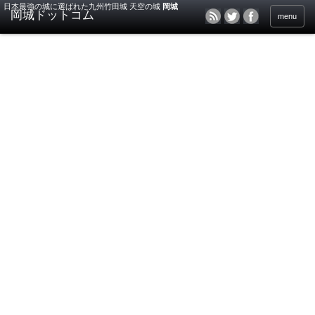
日本最強の城に選ばれた九州竹田城 天空の城
岡城
menu