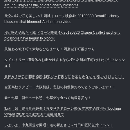
around Okajou castle, colored cherry blossoms
天空の城で咲く美しい桜 岡城 ドローン映像4K 20190330 Beautiful cherry
blossoms that bloomed. Aerial drone video
桜が咲き始めた岡城 ドローン映像 4K 20190326 Okajou Castle that cherry
blossoms have begun to bloom!
風情ある城下町で素敵なひなまつり！岡藩城下町雛まつり
タイムトリップ⁈春休みお出かけするなら桜の名所城下町たけたでリフレッシ
ュ！
春休み！中九州横断道路 朝地IC～竹田IC間を楽しみながらお出かけしよう！
全国高校ラグビー！大阪桐蔭、悲願の初優勝おめでとうございます！！
春の七草！新年の一休憩、七草粥を食べて無病息災を！
動画：超・絶景動画連発！春夏秋冬ドローン映像 年末年始特別号 “Looking
toward 2019” 2倍速2018年空撮映像で
いよいよ、中九州道が開通！道の駅あさじ～竹田IC区間 記念イベント