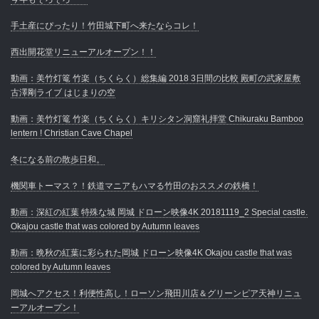
手土産にぴったり！竹田城下町へ来たならコレ！
西出開花堂リニューアルオープン！！
動画：美竹灯篭 竹楽（ちくらく）総集編 2018 3日間の比較 殿町の武家屋敷
古澤剛ライブ はじまりの空
動画：美竹灯篭 竹楽（ちくらく）キリシタン洞窟礼拝堂 Chikuraku Bamboo
lentern ! Christian Cave Chapel
冬になる前の散歩日和。
機関車トーマス？！鉄道マニアもハマる竹田のおススメの鉄橋！
動画：深紅の紅葉 特殊な城 岡城 ドローン映像4K 20181119_2 Special castle.
Okajou castle that was colored by Autumn leaves
動画：晩秋の紅葉に彩られた岡城 ドローン映像4K Okajou castle that was
colored by Autumn leaves
岡城へアクセス！利便性高し！ローソン飛田川店＆グリーンピア天神リニュ
ーアルオープン！