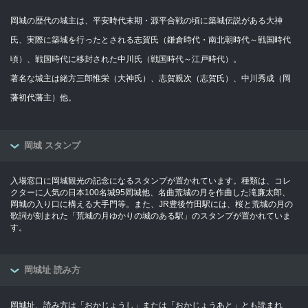
岡城の歴代の城主は、平安時代末期・源平合戦の頃に築城伝説がある大神
氏、実際に築城を行ったとされる志賀氏（鎌倉時代・南北朝時代～戦国時代
頃）、戦国時代に移封された中川氏（戦国時代～江戸時代）。
著名な城主は緒方三郎惟栄（大神氏）、志賀親次（志賀氏）、中川秀成（岡
藩初代藩主）他。
岡城 スタンプ
入場窓口に岡城観光の記念になるスタンプが置かれています。種類は、コレ
クターに人気の日本100名城95岡城他、名曲荒城の月を作曲した滝廉太郎、
岡城の入り口に構える大手門等。また、JR豊後竹田駅には、桜と荒城の月の
歌詞が刻まれた「荒城の月ゆかりの城のある駅」のスタンプが置かれていま
す。
岡城址 読み方
岡城址、読み方は「おかじょうし」または「おかじょうあと」とも読まれ