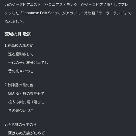
カのジャズピアニスト「セロニアス・モンク」がジャズピアノ曲としてアレ
ンジした「Japanese Folk Songs」がアカデミー賞映画「ラ・ラ・ランド」で
流れました。
荒城の月 歌詞
1.春高楼の花の宴
巡る盃影さして
千代の松が枝分け出でし
昔の光今いづこ
2.秋陣営の霜の色
鳴きゆく雁の数見せて
植うる剣に照り沿ひし
昔の光今いづこ
3.今荒城の夜半の月
変はらぬ光誰がためぞ