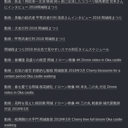
動画：疾走！岡田准一主演 映画 関ヶ原に出演したココペリ騎馬軍団 宮本さん
にインタビュー 2018岡城桜まつり
動画：美貌の鎧武者 甲冑武者行列 清原さんインタビュー 2018 岡城桜まつり
動画：大名行列 2018 岡城桜まつり
動画：甲冑武者行列 2018 岡城桜まつり
岡城桜まつり2018 外出先で見やすいスマホ対応タイムスケジュール
動画：春爛漫 花盛りの桜雲 岡城 ドローン映像 4K Drone video in Oka castle
動画：石垣の迷宮 刹那的な観桜 岡城散策 2018年3月 Cherry blossoms for a
certain period Oka castle walking
動画：春を愛でる岡城 桜花繚乱 ドローン映像 4K 本丸 二の丸 付近 Drone
video in Oka castle.
動画：花時を迎えた桜回廊 岡城 ドローン映像 4K 三の丸 籾倉跡 城代屋敷跡
付近 2018年3月
動画：桜満開の大手門 岡城散策 2018年3月 Cherry tree full bloom Oka castle
walking