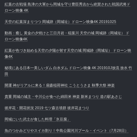
紅葉の古戦場 島津の大軍から岡城を守り豊臣秀吉から絶賛された戦国武将ド
ローン映像 4K
天空の紅葉深まりつつ 岡城跡（岡城址）ドローン映像4K 20191025
動画：癒し 黄金の夕焼けと三日月岩・稲葉川 天空の城 岡城跡（岡城址） ド
ローン映像4K
紅葉が色づき始める天空の夕陽が射す天空の城 岡城跡（岡城址） ドローン映
像4K
秘境にある日本一美しいダム 白水ダム ドローン映像 4K 201910J放流 放水 竹
田
開運 神がリアルに来る！扇森稲荷神社 こうとうさま 秋季大祭 神楽
貴重 岡城の城主・中川公が食べた綿田米 神楽 新米まつり 道の駅あさじ
彼岸花・開花状況 2019 七ツ森古墳群 彼岸花まつり
岡城にいた武士が食した料理「氷豆腐」
魚のつかみどりやスイカ割り！中島公園河川プール・イベント（7月28日）