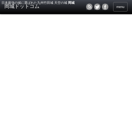
日本最強の城に選ばれた九州竹田城 天空の城
岡城
menu