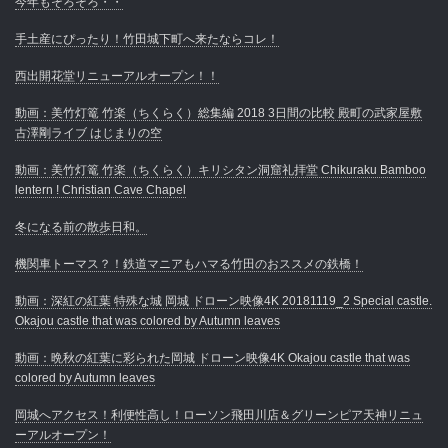
今年もそろそろ・・
手土産にぴったり！竹田城下町へ来たならコレ！
西出開花堂リニューアルオープン！！
動画：美竹灯篭 竹楽（ちくらく）総集編 2018 3日間の比較 殿町の武家屋敷
古澤剛ライブ はじまりの空
動画：美竹灯篭 竹楽（ちくらく）キリシタン洞窟礼拝堂 Chikuraku Bamboo
lentern ! Christian Cave Chapel
冬になる前の散歩日和。
機関車トーマス？！鉄道マニアもハマる竹田のおススメの鉄橋！
動画：深紅の紅葉 特殊な城 岡城 ドローン映像4K 20181119_2 Special castle.
Okajou castle that was colored by Autumn leaves
動画：晩秋の紅葉に彩られた岡城 ドローン映像4K Okajou castle that was
colored by Autumn leaves
岡城へアクセス！利便性高し！ローソン飛田川店＆グリーンピア天神リニュ
ーアルオープン！