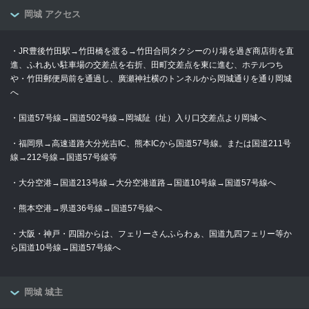
岡城 アクセス
・JR豊後竹田駅→竹田橋を渡る→竹田合同タクシーのり場を過ぎ商店街を直
進、ふれあい駐車場の交差点を右折、田町交差点を東に進む、ホテルつち
や・竹田郵便局前を通過し、廣瀬神社横のトンネルから岡城通りを通り岡城
へ
・国道57号線→国道502号線→岡城阯（址）入り口交差点より岡城へ
・福岡県→高速道路大分光吉IC、熊本ICから国道57号線。または国道211号
線→212号線→国道57号線等
・大分空港→国道213号線→大分空港道路→国道10号線→国道57号線へ
・熊本空港→県道36号線→国道57号線へ
・大阪・神戸・四国からは、フェリーさんふらわぁ、国道九四フェリー等か
ら国道10号線→国道57号線へ
岡城 城主