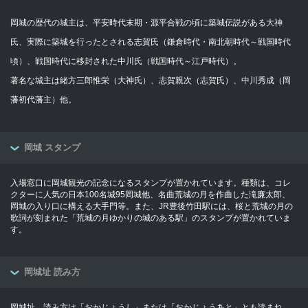
岡城の歴代の城主は、平安時代末期・源平合戦の頃に築城伝説がある大神
氏、実際に築城を行ったとされる志賀氏（鎌倉時代・南北朝時代～戦国時代
頃）、戦国時代に移封された中川氏（戦国時代～江戸時代）。
著名な城主は緒方三郎惟栄（大神氏）、志賀親次（志賀氏）、中川秀成（岡
藩初代藩主）他。
岡城 スタンプ
入場窓口に岡城観光の記念になるスタンプが置かれています。種類は、コレ
クターに人気の日本100名城95岡城他、名曲荒城の月を作曲した滝廉太郎、
岡城の入り口に構える大手門等。また、JR豊後竹田駅には、桜と荒城の月の
歌詞が刻まれた「荒城の月ゆかりの城のある駅」のスタンプが置かれていま
す。
岡城址 読み方
岡城址、読み方は「おかじょうし」または「おかじょうあと」とも読まれ