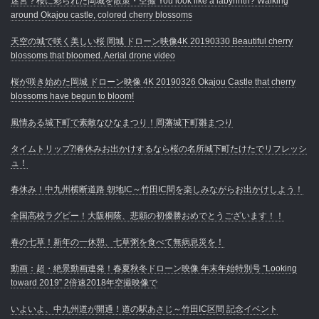
迷宮？桜に彩られた岡城を散策・空撮 You look like a labyrinth? Walking
around Okajou castle, colored cherry blossoms
天空の城で咲く美しい桜 岡城 ドローン映像4K 20190330 Beautiful cherry
blossoms that bloomed. Aerial drone video
桜が咲き始めた岡城 ドローン映像 4K 20190326 Okajou Castle that cherry
blossoms have begun to bloom!
風情ある城下町で素敵なひなまつり！岡藩城下町雛まつり
タイムトリップ⁈春休みお出かけするなら桜の名所城下町たけたでリフレッシ
ュ！
春休み！中九州横断道路 朝地IC～竹田IC間を楽しみながらお出かけしよう！
全国高校ラグビー！大阪桐蔭、悲願の初優勝おめでとうございます！！
春の七草！新年の一休憩、七草粥を食べて無病息災を！
動画：超・絶景動画連発！春夏秋冬ドローン映像 年末年始特別号 “Looking
toward 2019” 2倍速2018年空撮映像で
いよいよ、中九州道が開通！道の駅あさじ～竹田IC区間 記念イベント