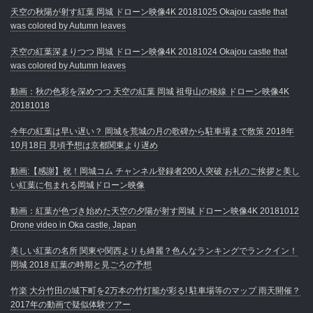
天空の秋陽が射す紅葉 岡城 ドローン映像4K 20181025 Okajou castle that
was colored by Autumn leaves
天空の紅葉深まりつつ 岡城 ドローン映像4K 20181024 Okajou castle that
was colored by Autumn leaves
動画：秋の色彩を深めつつ 天空の紅葉 岡城 祖母山の稜線 ドローン映像4K
20181018
今年の紅葉は早い遅い？ 岡城を荒城の月の歌碑から駐車場まで散策 2018年
10月18日 見頃予想は京都関東より遅め
動画:【感謝】祝！岡城コム チャンネル登録者200人突破 お礼のご挨拶と美し
い紅葉に包まれる岡城ドローン映像
動画：紅葉が色づき始めた天空の夕陽が射す岡城 ドローン映像4K 20181012
Drone video in Oka castle, Japan
美しい紅葉の名所 関東や関西よりも綺麗？色んなランキングでランクイン！
岡城 2018 紅葉の時期と見ごろの予想
竹楽 大分竹田の城下町を2万本の竹灯籠が彩る! 駐車場等のマップ 雨天開催？
2017年の動画で疑似体験ツアー