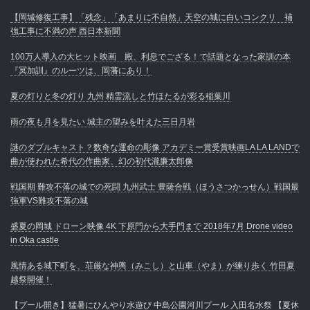
【岡城修復工事】「残念」「あまりに不自然」天空の城に白いコンクリ 補
強工事に不満の声 西日本新聞
100万人導入の大ヒット映画 殿、利息でござる！で話題となった家訓の本
『冥加訓』のルーツは、岡藩にあり！
夏の灯りと冬の灯り 九州 精霊流しと竹ほたるが彩る稲葉川
雨の夜も月を見たい 城主の望みを叶えた三日月岩
謎のダブルキャスト？数奇な運命の彫像 アカデミー賞受賞映画LA LA LANDで
曲が使われた希代の作曲家、幻の初代瀧廉太郎像
戦国期 難攻不落の城での死闘 九州武士 豊薩合戦（ほうさつかっせん）戦国最
強軍VS難攻不落の城
盛夏の岡城 ドローン映像 4K 下原門から大手門まで 2018年7月 Drone video
in Oka castle
風情ある城下町を、荘厳な神輿（みこし）と山車（やま）が練り歩く 竹田夏
越祭開催！
【プール開き】猛暑にひんやり水遊び 中島公園河川プール 入田名水祭 【夏休