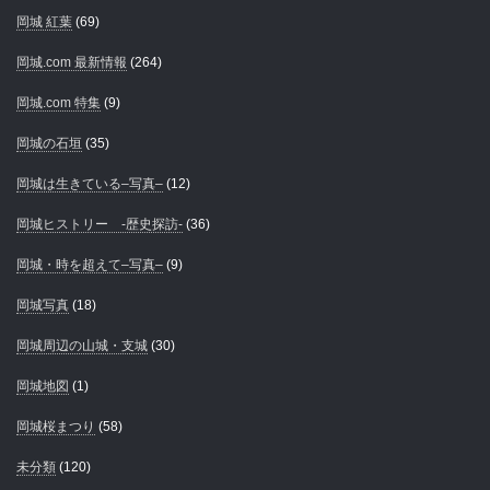
岡城 紅葉
(69)
岡城.com 最新情報
(264)
岡城.com 特集
(9)
岡城の石垣
(35)
岡城は生きている–写真–
(12)
岡城ヒストリー -歴史探訪-
(36)
岡城・時を超えて–写真–
(9)
岡城写真
(18)
岡城周辺の山城・支城
(30)
岡城地図
(1)
岡城桜まつり
(58)
未分類
(120)