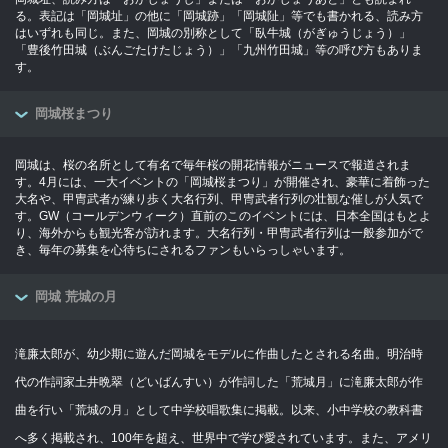
る。表記は「岡城址」の他に「岡城跡」「岡城阯」等でも書かれる、読み方
はいずれも同じ。また、岡城の別称として「臥牛城（がぎゅうじょう）」
「豊後竹田城（ぶんごたけたじょう）」「九州竹田城」等の呼び方もありま
す。
岡城桜まつり
岡城は、桜の名所として有名で毎年桜の開花情報がニュースで報道されま
す。4月には、一大イベントの「岡城桜まつり」が開催され、豪華に着飾った
大名や、甲冑武者が練り歩く大名行列、甲冑武者行列の壮観な催しが人気で
す。GW（コールデンウィーク）直前のこのイベントには、日本全国はもとよ
り、海外からも観光客が訪れます。大名行列・甲冑武者行列は一般参加がで
き、毎年の募集を心待ちにされるファンもいらっしゃいます。
岡城 荒城の月
滝廉太郎が、幼少期に遊んだ岡城をモデルに作曲したとされる名曲。明治時
代の作詞家土井晩翠（どいばんすい）が作詞した「荒城月」に滝廉太郎が作
曲を行い「荒城の月」として中学校唱歌集に掲載。以来、小中学校の教科書
へ多く掲載され、100年を超え、世界中で学び愛されています。また、アメリ