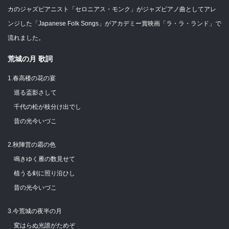
カのジャズピアニスト「セロニアス・モンク」がジャズピアノ曲としてアレ
ンジした「Japanese Folk Songs」がアカデミー賞映画「ラ・ラ・ランド」で
流れました。
荒城の月 歌詞
1.春高楼の花の宴
巡る盃影さして
千代の松が枝分け出でし
昔の光今いづこ
2.秋陣営の霜の色
鳴きゆく雁の数見せて
植うる剣に照り沿ひし
昔の光今いづこ
3.今荒城の夜半の月
変はらぬ光誰がためぞ