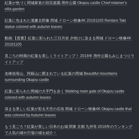
紅葉が色づく岡城家老の別荘庭園 用作公園 Okajou castle Chief retainer’s
villa garden
紅葉に包まれた瀧廉太郎像 岡城 ドローン映像4K 20181105 Rentaro Taki
statue colored with autumn leaves
動画:【貴重】紅葉に彩られた三日月岩 夕焼けに染まる岡城 ドローン映像4K
20181105
見ごろの時期の紅葉を美しくライトアップ！ 2018年 用作公園もみじまつりラ
イトアップ
名峰祖母山、阿蘇山に囲まれている紅葉の岡城 Beautiful mountains
surrounding Okajou castle
紅葉に彩られた岡城の大手門を歩く Walking main gate of Okajou castle
colored with autumn leaves
深まる美しい紅葉が彩る天空の石垣 岡城 ドローン映像4K Okajou castle that
was colored by Autumn leaves
もう見ごろ？紅葉が美しい日本のお城 関東 京都 九州等 2018年のランキング
で人気の城や穴場の城を紹介！