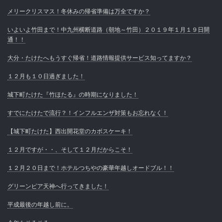
メリークリスマス！冬休みの帰省準備は万全ですか？
いよいよ竹田まで！中九州横断道路（朝地～竹田）２０１９年１月１９日開
通！！
大分・たけたへもうすぐ帰省！道路情報提供サービス知ってますか？
１２月も１０日過ぎました！
城下町たけた『竹ほたる』の時期になりました！
すでにたけたで流行？！インフルエンザ対策もお忘れなく！
【城下町たけた】西出開花堂のカボスケーキ！
１２月ですが・・、そして１２月だからこそ！
１２月２０日まで！ホテルつちやの豪華年越しオードブル！！
グリーンピア天神へ行ってきました！
平成最後の年越し前に。