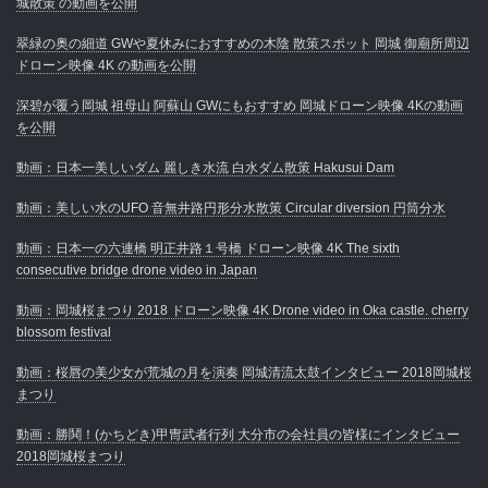
城散策 の動画を公開
翠緑の奥の細道 GWや夏休みにおすすめの木陰 散策スポット 岡城 御廟所周辺
ドローン映像 4K の動画を公開
深碧が覆う岡城 祖母山 阿蘇山 GWにもおすすめ 岡城ドローン映像 4Kの動画
を公開
動画：日本一美しいダム 麗しき水流 白水ダム散策 Hakusui Dam
動画：美しい水のUFO 音無井路円形分水散策 Circular diversion 円筒分水
動画：日本一の六連橋 明正井路１号橋 ドローン映像 4K The sixth
consecutive bridge drone video in Japan
動画：岡城桜まつり 2018 ドローン映像 4K Drone video in Oka castle. cherry
blossom festival
動画：桜唇の美少女が荒城の月を演奏 岡城清流太鼓インタビュー 2018岡城桜
まつり
動画：勝鬨！(かちどき)甲冑武者行列 大分市の会社員の皆様にインタビュー
2018岡城桜まつり