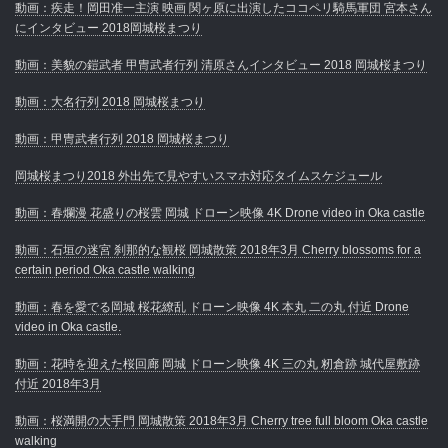
動画：疾走！岡田准一主演 映画 関ヶ原に出演したココペリ騎馬軍団 宮本さん
にインタビュー 2018岡城桜まつり
動画：美貌の鎧武者 甲冑武者行列 清原さんインタビュー 2018 岡城桜まつり
動画：大名行列 2018 岡城桜まつり
動画：甲冑武者行列 2018 岡城桜まつり
岡城桜まつり2018 外出先で見やすいスマホ対応タイムスケジュール
動画：春爛漫 花盛りの桜雲 岡城 ドローン映像 4K Drone video in Oka castle
動画：石垣の迷宮 刹那的な観桜 岡城散策 2018年3月 Cherry blossoms for a
certain period Oka castle walking
動画：春を愛でる岡城 桜花繚乱 ドローン映像 4K 本丸 二の丸 付近 Drone
video in Oka castle.
動画：花時を迎えた桜回廊 岡城 ドローン映像 4K 三の丸 籾倉跡 城代屋敷跡
付近 2018年3月
動画：桜満開の大手門 岡城散策 2018年3月 Cherry tree full bloom Oka castle
walking