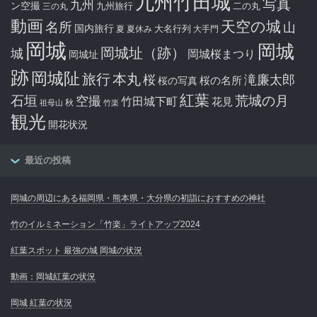
九州竹田城
写真
九州
ン空撮
九州旅行
二の丸
三の丸
動画
天空の城
名所
山
国内旅行
大名行列
夏
夏休み
大手門
岡城
岡城
岡城址（跡）
城
岡城桜まつり
岡城址
跡
岡城阯
旅行
本丸
滝廉太郎
桜
桜の写真
桜の名所
紅葉
石垣
空撮
荒城の月
竹田城下町
花見
秋
祖母山
竹楽
観光
開花状況
最近の投稿
岡城の周辺にある福岡県・熊本県・大分県の初詣におすすめの神社
竹のイルミネーション「竹楽」ライトアップ2024
紅葉スポット 最強の城 岡城の状況
動画：岡城紅葉の状況
岡城 紅葉の状況