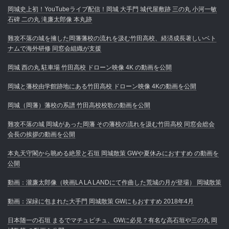
岡城史上初！YouTubeライブ配信！岡城 大手門 城代屋敷跡 三の丸 小河一敏
石碑 二の丸 滝廉太郎像 本丸跡
難攻不落の城を擁した岡藩藩校の流れを汲む竹田高校、経済成長著しいベト
ナムで海外研修 同窓会組織が支援
岡城 西の丸 駐車場 竹田高校 ドローン映像 4K の動画を公開
岡城と藩校由学館跡地にある竹田高校 ドローン映像 4Kの動画を公開
岡城（岡藩）藩校の系譜 竹田高校校歌の動画を公開
難攻不落の城 岡城があった岡藩 その藩校の流れを汲む竹田高校 同窓会総会
会長の挨拶の動画を公開
本丸天守閣から眺める絶景と石垣 岡城散策 GWや夏休みにおすすめ の動画を
公開
動画：瀧廉太郎像（映画LA LA LANDにて作曲した荒城の月が登場） 岡城散策
動画：深緑に包まれた大手門 岡城散策 GWにもおすすめ 2018年4月
日本随一の石垣 まるでマチュピチュ、GWに必見？有名な高石垣や三の丸 岡