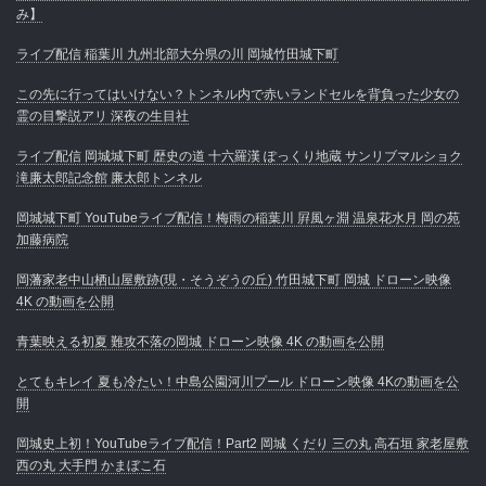
み】
ライブ配信 稲葉川 九州北部大分県の川 岡城竹田城下町
この先に行ってはいけない？トンネル内で赤いランドセルを背負った少女の
霊の目撃説アリ 深夜の生目社
ライブ配信 岡城城下町 歴史の道 十六羅漢 ぽっくり地蔵 サンリブマルショク
滝廉太郎記念館 廉太郎トンネル
岡城城下町 YouTubeライブ配信！梅雨の稲葉川 屛風ヶ淵 温泉花水月 岡の苑
加藤病院
岡藩家老中山栖山屋敷跡(現・そうぞうの丘) 竹田城下町 岡城 ドローン映像
4K の動画を公開
青葉映える初夏 難攻不落の岡城 ドローン映像 4K の動画を公開
とてもキレイ 夏も冷たい！中島公園河川プール ドローン映像 4Kの動画を公
開
岡城史上初！YouTubeライブ配信！Part2 岡城 くだり 三の丸 高石垣 家老屋敷
西の丸 大手門 かまぼこ石