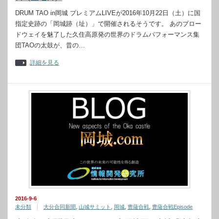
DRUM TAO in岡城 プレミアムLIVEが2016年10月22日（土）に国
指定史跡の「岡城跡（址）」で開催されるそうです。 あのブロー
ドウェイを魅了した久住高原発の世界のドラムパフォーマンス集
団TAOの太鼓が、昔の…
詳細を見る
2016-9-6
未分類
大分合同新聞
,
山城サミット
,
岡城
,
豊薩合戦
,
豊薩合戦Episode