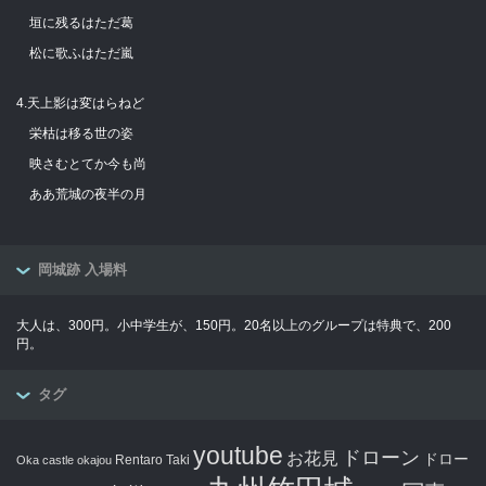
垣に残るはただ葛
松に歌ふはただ嵐
4.天上影は変はらねど
栄枯は移る世の姿
映さむとてか今も尚
ああ荒城の夜半の月
岡城跡 入場料
大人は、300円。小中学生が、150円。20名以上のグループは特典で、200
円。
タグ
youtube
ドローン
お花見
ドロー
Rentaro Taki
Oka castle
okajou