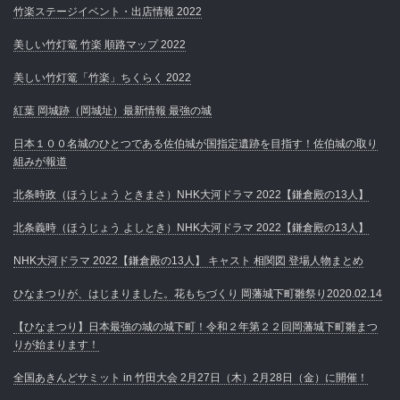
竹楽ステージイベント・出店情報 2022
美しい竹灯篭 竹楽 順路マップ 2022
美しい竹灯篭「竹楽」ちくらく 2022
紅葉 岡城跡（岡城址）最新情報 最強の城
日本１００名城のひとつである佐伯城が国指定遺跡を目指す！佐伯城の取り
組みが報道
北条時政（ほうじょう ときまさ）NHK大河ドラマ 2022【鎌倉殿の13人】
北条義時（ほうじょう よしとき）NHK大河ドラマ 2022【鎌倉殿の13人】
NHK大河ドラマ 2022【鎌倉殿の13人】 キャスト 相関図 登場人物まとめ
ひなまつりが、はじまりました。花もちづくり 岡藩城下町雛祭り2020.02.14
【ひなまつり】日本最強の城の城下町！令和２年第２２回岡藩城下町雛まつ
りが始まります！
全国あきんどサミット in 竹田大会 2月27日（木）2月28日（金）に開催！