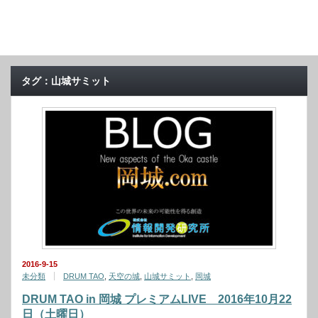
タグ：山城サミット
2016-9-15
未分類
DRUM TAO
,
天空の城
,
山城サミット
,
岡城
DRUM TAO in 岡城 プレミアムLIVE 2016年10月22
日（土曜日）