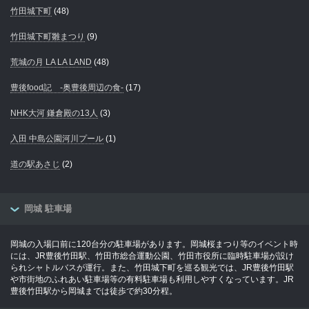
竹田城下町
(48)
竹田城下町雛まつり
(9)
荒城の月 LA LA LAND
(48)
豊後food記 -奥豊後周辺の食-
(17)
NHK大河 鎌倉殿の13人
(3)
入田 中島公園河川プール
(1)
道の駅あさじ
(2)
岡城 駐車場
岡城の入場口前に120台分の駐車場があります。岡城桜まつり等のイベント時
には、JR豊後竹田駅、竹田市総合運動公園、竹田市役所に臨時駐車場が設け
られシャトルバスが運行。また、竹田城下町を巡る観光では、JR豊後竹田駅
や市街地のふれあい駐車場等の有料駐車場も利用しやすくなっています。JR
豊後竹田駅から岡城までは徒歩で約30分程。