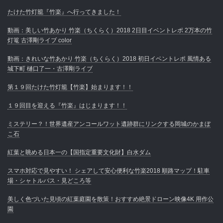
たけた竹灯籠『竹楽』へ行ってきました！
動画：美しい竹あかり 竹楽（ちくらく）2018 2日目イベントレポ 2万本の竹
灯篭 古澤剛ライブ color
動画：きれいな竹あかり 竹楽（ちくらく）2018 初日イベントレポ 風情ある
城下町 樋口了一・古澤剛ライブ
第１９回たけた竹灯籠【竹楽】始まります！！
１９回目を迎える『竹楽』はじまります！！
ミステリー？！世界遺産アンコールワット遺跡群にリンクする岡城のかまぼ
こ石
紅葉と眺める日本一の【国指定重要文化財】白水ダム
スマホ対応で見やすい！ シェアして安心便利な竹楽2018 順路マップ！駐車
場・シャトルバス・見どころ等
美しく色づいた見頃の紅葉庭園を散策！おすすめ絶景ドローン映像4K 用作公
園