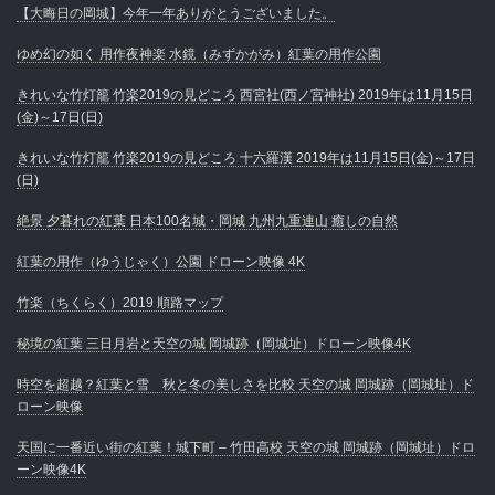
【大晦日の岡城】今年一年ありがとうございました。
ゆめ幻の如く 用作夜神楽 水鏡（みずかがみ）紅葉の用作公園
きれいな竹灯籠 竹楽2019の見どころ 西宮社(西ノ宮神社) 2019年は11月15日
(金)～17日(日)
きれいな竹灯籠 竹楽2019の見どころ 十六羅漢 2019年は11月15日(金)～17日
(日)
絶景 夕暮れの紅葉 日本100名城・岡城 九州九重連山 癒しの自然
紅葉の用作（ゆうじゃく）公園 ドローン映像 4K
竹楽（ちくらく）2019 順路マップ
秘境の紅葉 三日月岩と天空の城 岡城跡（岡城址）ドローン映像4K
時空を超越？紅葉と雪 秋と冬の美しさを比較 天空の城 岡城跡（岡城址）ド
ローン映像
天国に一番近い街の紅葉！城下町 – 竹田高校 天空の城 岡城跡（岡城址）ドロ
ーン映像4K