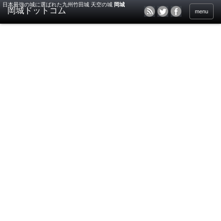
日本最強の城に選ばれた九州竹田城 天空の城
岡城
menu