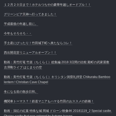
１２月２０日まで！ホテルつちやの豪華年越しオードブル！！
グリーンピア天神へ行ってきました！
平成最後の年越し前に。
今年もそろそろ・・
手土産にぴったり！竹田城下町へ来たならコレ！
西出開花堂リニューアルオープン！！
動画：美竹灯篭 竹楽（ちくらく）総集編 2018 3日間の比較 殿町の武家屋敷
古澤剛ライブ はじまりの空
動画：美竹灯篭 竹楽（ちくらく）キリシタン洞窟礼拝堂 Chikuraku Bamboo
lentern ! Christian Cave Chapel
冬になる前の散歩日和。
機関車トーマス？！鉄道マニアもハマる竹田のおススメの鉄橋！
動画：深紅の紅葉 特殊な城 岡城 ドローン映像4K 20181119_2 Special castle.
Okajou castle that was colored by Autumn leaves