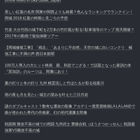
Drone video in Oka castle, Japan
美しい紅葉の名所 関東や関西よりも綺麗？色んなランキングでランクイン！
岡城 2018 紅葉の時期と見ごろの予想
竹楽 大分竹田の城下町を2万本の竹灯籠が彩る! 駐車場等のマップ 雨天開催？
2017年の動画で疑似体験ツアー
【岡城修復工事】「残念」「あまりに不自然」天空の城に白いコンクリ 補
強工事に不満の声 西日本新聞
100万人導入の大ヒット映画 殿、利息でござる！で話題となった家訓の本
『冥加訓』のルーツは、岡藩にあり！
夏の灯りと冬の灯り 九州 精霊流しと竹ほたるが彩る稲葉川
雨の夜も月を見たい 城主の望みを叶えた三日月岩
謎のダブルキャスト？数奇な運命の彫像 アカデミー賞受賞映画LA LA LANDで
曲が使われた希代の作曲家、幻の初代瀧廉太郎像
戦国期 難攻不落の城での死闘 九州武士 豊薩合戦（ほうさつかっせん）戦国最
強軍VS難攻不落の城