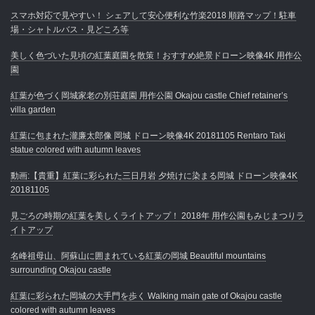
スマホ対応で見やすい！ シェアして安心便利な竹楽2018 順路マップ！駐車
場・シャトルバス・見どころ等
美しく色づいた見頃の紅葉庭園を散策！おすすめ絶景ドローン映像4K 用作公
園
紅葉が色づく岡城家老の別荘庭園 用作公園 Okajou castle Chief retainer’s
villa garden
紅葉に包まれた瀧廉太郎像 岡城 ドローン映像4K 20181105 Rentaro Taki
statue colored with autumn leaves
動画:【貴重】紅葉に彩られた三日月岩 夕焼けに染まる岡城 ドローン映像4K
20181105
見ごろの時期の紅葉を美しくライトアップ！ 2018年 用作公園もみじまつりラ
イトアップ
名峰祖母山、阿蘇山に囲まれている紅葉の岡城 Beautiful mountains
surrounding Okajou castle
紅葉に彩られた岡城の大手門を歩く Walking main gate of Okajou castle
colored with autumn leaves