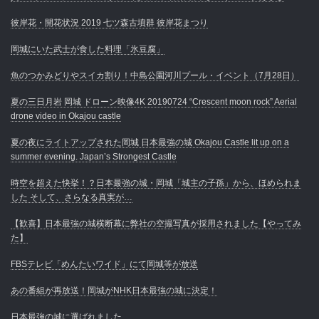
彼岸花・開花状況 2019 七ツ森古墳群 彼岸花まつり
岡城にいた武士が食した料理「氷豆腐」
魚のつかみどりやスイカ割り！中島公園河川プール・イベント（7月28日）
夏の三日月岩 岡城 ドローン映像4K 20190724 “Crescent moon rock” Aerial
drone video in Okajou castle
夏の夜にライトアップされた岡城 日本最強の城 Okajou Castle lit up on a
summer evening. Japan’s Strongest Castle
時空を超えた快挙！？日本最強の城・岡城「城主の子孫」から、ほめられま
した そして、さらなる真実が…
【歓喜】日本最強の城横断幕に弊社の空撮写真が採用されました【やってみ
た】
FBSテレビ「めんたいワイド」にて岡城等が放送
あの番組が再放送！岡城がNHK日本最強の城に決定！
日本最強の城に選ばれました