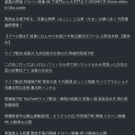
盛夏の岡城 ドローン映像 4K 下原門から大手門まで 2018年7月 Drone video
in Oka castle
風情ある城下町を、荘厳な神輿（みこし）と山車（やま）が練り歩く 竹田夏
越祭開催！
【プール開き】猛暑にひんやり水遊び 中島公園河川プール 入田名水祭 【夏休
み】
ライブ配信 稲葉川 九州北部大分県の川 岡城竹田城下町
この先に行ってはいけない？トンネル内で赤いランドセルを背負った少女の
霊の目撃説アリ 深夜の生目社
ライブ配信 岡城城下町 歴史の道 十六羅漢 ぽっくり地蔵 サンリブマルショク
滝廉太郎記念館 廉太郎トンネル
岡城城下町 YouTubeライブ配信！梅雨の稲葉川 屛風ヶ淵 温泉花水月 岡の苑
加藤病院
岡藩家老中山栖山屋敷跡(現・そうぞうの丘) 竹田城下町 岡城 ドローン映像
4K の動画を公開
青葉映える初夏 難攻不落の岡城 ドローン映像 4K の動画を公開