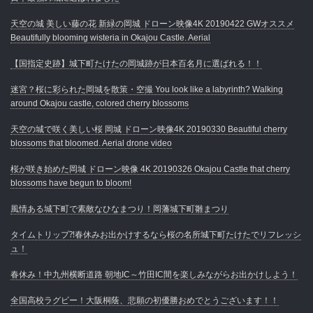
天空の城 美しい藤の花 新緑の岡城 ドローン映像4K 20190422 GWオススメ
Beautifully blooming wisteria in Okajou Castle. Aerial
【国指定史跡】城下町たけたの岡城跡が日本百名月に選ばれる！！
迷宮？桜に彩られた岡城を散策・空撮 You look like a labyrinth? Walking
around Okajou castle, colored cherry blossoms
天空の城で咲く美しい桜 岡城 ドローン映像4K 20190330 Beautiful cherry
blossoms that bloomed. Aerial drone video
桜が咲き始めた岡城 ドローン映像 4K 20190326 Okajou Castle that cherry
blossoms have begun to bloom!
風情ある城下町で素敵なひなまつり！岡藩城下町雛まつり
タイムトリップ⁈春休みお出かけするなら桜の名所城下町たけたでリフレッシ
ュ！
春休み！中九州横断道路 朝地IC～竹田IC間を楽しみながらお出かけしよう！
全国高校ラグビー！大阪桐蔭、悲願の初優勝おめでとうございます！！