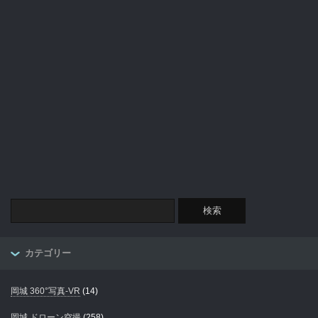
カテゴリー
岡城 360°写真-VR
(14)
岡城 ドローン空撮
(258)