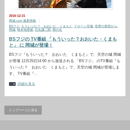
2016-12-21
岡城.com 最新情報
BSフジ
,
もういった？ おおいた くまもと
,
ドローン空撮
,
世界の車窓から
,
岡城
,
熊本地震後
,
石丸謙二郎
,
西の丸
BSフジの TV番組 「もういった？おおいた・くまも
と」 に 岡城が登場！
BSフジ『もういった？ おおいた くまもと』で、天空の城 岡城
が登場 12月25日14:00 から放送される 「BSフジ」 のTV番組『も
ういった？ おおいた くまもと』で、天空の城 岡城が登場しま
す。 TV番組『…
詳細を見る
トップページに戻る