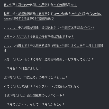
春の七草！新年の一休憩、七草粥を食べて無病息災を！
動画：超・絶景動画連発！春夏秋冬ドローン映像 年末年始特別号 “Looking
toward 2019” 2倍速2018年空撮映像で
いよいよ、中九州道が開通！道の駅あさじ～竹田IC区間 記念イベント
メリークリスマス！冬休みの帰省準備は万全ですか？
いよいよ竹田まで！中九州横断道路（朝地～竹田）２０１９年１月１９日開
通！！
大分・たけたへもうすぐ帰省！道路情報提供サービス知ってますか？
１２月も１０日過ぎました！
城下町たけた『竹ほたる』の時期になりました！
すでにたけたで流行？！インフルエンザ対策もお忘れなく！
【城下町たけた】西出開花堂のカボスケーキ！
１２月ですが・・、そして１２月だからこそ！