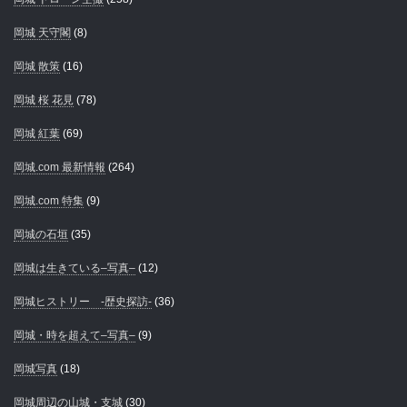
岡城 天守閣
(8)
岡城 散策
(16)
岡城 桜 花見
(78)
岡城 紅葉
(69)
岡城.com 最新情報
(264)
岡城.com 特集
(9)
岡城の石垣
(35)
岡城は生きている–写真–
(12)
岡城ヒストリー -歴史探訪-
(36)
岡城・時を超えて–写真–
(9)
岡城写真
(18)
岡城周辺の山城・支城
(30)