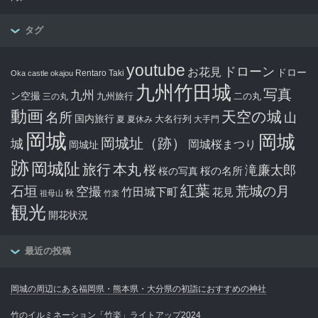
タグ
youtube
ドローン
お花見
ドロー
Rentaro Taki
Oka castle
okajou
九州竹田城
写真
九州
ン空撮
九州旅行
二の丸
三の丸
動画
天空の城
名所
山
国内旅行
大名行列
夏
夏休み
大手門
岡城
岡城
岡城址（跡）
城
岡城桜まつり
岡城址
跡
岡城阯
旅行
本丸
滝廉太郎
桜
桜の写真
桜の名所
紅葉
石垣
空撮
荒城の月
竹田城下町
花見
秋
祖母山
竹楽
観光
開花状況
最近の投稿
岡城の周辺にある福岡県・熊本県・大分県の初詣におすすめの神社
竹のイルミネーション「竹楽」ライトアップ2024