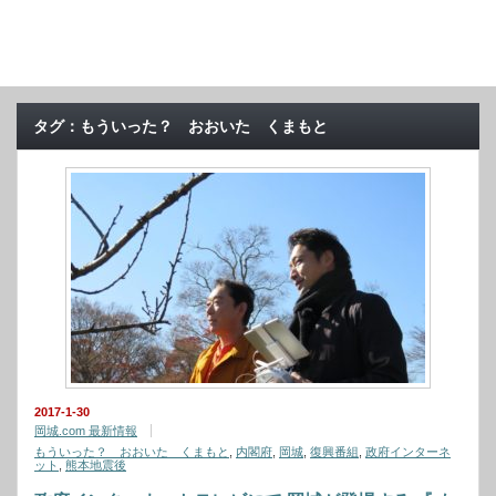
タグ：もういった？ おおいた くまもと
2017-1-30
岡城.com 最新情報
もういった？ おおいた くまもと
,
内閣府
,
岡城
,
復興番組
,
政府インターネ
ット
,
熊本地震後