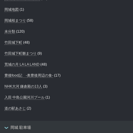
岡城地図
(1)
岡城桜まつり
(58)
未分類
(120)
竹田城下町
(48)
竹田城下町雛まつり
(9)
荒城の月 LA LA LAND
(48)
豊後food記 -奥豊後周辺の食-
(17)
NHK大河 鎌倉殿の13人
(3)
入田 中島公園河川プール
(1)
道の駅あさじ
(2)
岡城 駐車場