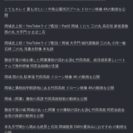
とてもキレイ 夏も冷たい！中島公園河川プール ドローン映像 4Kの動画を公
開
岡城史上初！YouTubeライブ配信！Part2 岡城 くだり 三の丸 高石垣 家老屋敷
西の丸 大手門 かまぼこ石
岡城史上初！YouTubeライブ配信！岡城 大手門 城代屋敷跡 三の丸 小河一敏
石碑 二の丸 滝廉太郎像 本丸跡
難攻不落の城を擁した岡藩藩校の流れを汲む竹田高校、経済成長著しいベト
ナムで海外研修 同窓会組織が支援
岡城 西の丸 駐車場 竹田高校 ドローン映像 4K の動画を公開
岡城と藩校由学館跡地にある竹田高校 ドローン映像 4Kの動画を公開
岡城（岡藩）藩校の系譜 竹田高校校歌の動画を公開
難攻不落の城 岡城があった岡藩 その藩校の流れを汲む竹田高校 同窓会総会
会長の挨拶の動画を公開
本丸天守閣から眺める絶景と石垣 岡城散策 GWや夏休みにおすすめ の動画を
公開