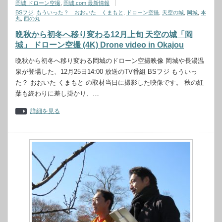
岡城 ドローン空撮
,
岡城.com 最新情報
BSフジ
,
もういった？ おおいた くまもと
,
ドローン空撮
,
天空の城
,
岡城
,
本
丸
,
西の丸
晩秋から初冬へ移り変わる12月上旬 天空の城「岡
城」 ドローン空撮 (4K) Drone video in Okajou
晩秋から初冬へ移り変わる岡城のドローン空撮映像 岡城や長湯温
泉が登場した、12月25日14:00 放送のTV番組 BSフジ もういっ
た？ おおいた くまもと の取材当日に撮影した映像です。 秋の紅
葉も終わりに差し掛かり、…
詳細を見る