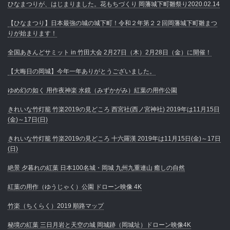
ひなまつりが、はじまりました。花もちづくり 岡藩城下町雛祭り2020.02.14
【ひなまつり】日本最強の城の城下町！令和２年第２２回岡藩城下町雛まつ
りが始まります！
全国あきんどサミット in 竹田大会 2月27日（木）2月28日（金）に開催！
【大晦日の岡城】今年一年ありがとうございました。
ゆめ幻の如く 用作夜神楽 水鏡（みずかがみ）紅葉の用作公園
きれいな竹灯籠 竹楽2019の見どころ 西宮社(西ノ宮神社) 2019年は11月15日
(金)～17日(日)
きれいな竹灯籠 竹楽2019の見どころ 十六羅漢 2019年は11月15日(金)～17日
(日)
絶景 夕暮れの紅葉 日本100名城・岡城 九州九重連山 癒しの自然
紅葉の用作（ゆうじゃく）公園 ドローン映像 4K
竹楽（ちくらく）2019 順路マップ
秘境の紅葉 三日月岩と天空の城 岡城跡（岡城址）ドローン映像4K