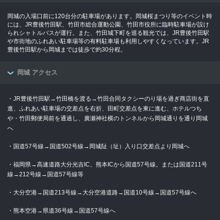
岡城の入場口前に120台分の駐車場があります。岡城桜まつり等のイベント時
には、JR豊後竹田駅、竹田市総合運動公園、竹田市役所に臨時駐車場が設け
られシャトルバスが運行。また、竹田城下町を巡る観光では、JR豊後竹田駅
や市街地のふれあい駐車場等の有料駐車場も利用しやすくなっています。JR
豊後竹田駅から岡城までは徒歩で約30分程。
岡城 アクセス
・JR豊後竹田駅→竹田橋を渡る→竹田合同タクシーのり場を過ぎ商店街を直
進、ふれあい駐車場の交差点を右折、田町交差点を東に進む、ホテルつち
や・竹田郵便局前を通過し、廣瀬神社横のトンネルから岡城通りを通り岡城
へ
・国道57号線→国道502号線→岡城阯（址）入り口交差点より岡城へ
・福岡県→高速道路大分光吉IC、熊本ICから国道57号線。または国道211号
線→212号線→国道57号線等
・大分空港→国道213号線→大分空港道路→国道10号線→国道57号線へ
・熊本空港→県道36号線→国道57号線へ