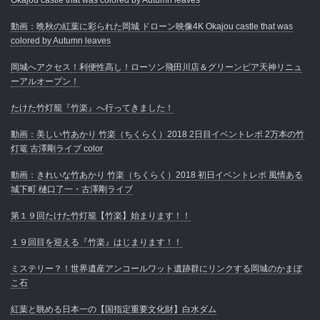
動画：晩秋の紅葉に彩られた岡城 ドローン映像4K Okajou castle that was
colored by Autumn leaves
岡城へアクセス！利便性高し！ローソン飛田川店＆グリーンピア天神リニュ
ーアルオープン！
たけた竹灯籠『竹楽』へ行ってきました！
動画：美しい竹あかり 竹楽（ちくらく）2018 2日目イベントレポ 2万本の竹
灯篭 古澤剛ライブ color
動画：きれいな竹あかり 竹楽（ちくらく）2018 初日イベントレポ 風情ある
城下町 樋口了一・古澤剛ライブ
第１９回たけた竹灯籠【竹楽】始まります！！
１９回目を迎える『竹楽』はじまります！！
ミステリー？！世界遺産アンコールワット遺跡群にリンクする岡城のかまぼ
こ石
紅葉と眺める日本一の【国指定重要文化財】白水ダム