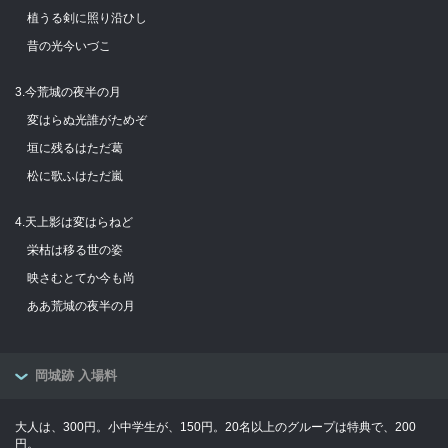
植うる剣に照り沿ひし
昔の光今いづこ
3.今荒城の夜半の月
変はらぬ光誰がためぞ
垣に残るはただ葛
松に歌ふはただ嵐
4.天上影は変はらねど
栄枯は移る世の姿
映さむとてか今も尚
ああ荒城の夜半の月
岡城跡 入場料
大人は、300円。小中学生が、150円。20名以上のグループは特典で、200
円。