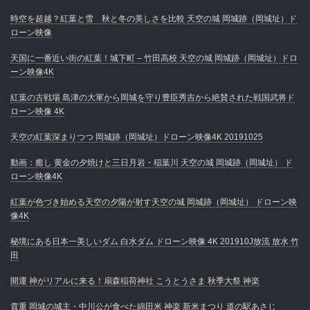
時空を超越？紅葉と雪 秋と冬の美しさを比較 天空の城 岡城跡（岡城址）ド
ローン映像
天国に一番近い街の紅葉！城下町 – 竹田高校 天空の城 岡城跡（岡城址）ドロ
ーン映像4K
紅葉の古戦場 島津の大軍から岡城を守り豊臣秀吉から絶賛された戦国武将ド
ローン映像 4K
天空の紅葉深まりつつ 岡城跡（岡城址）ドローン映像4K 20191025
動画：癒し 黄金の夕焼けと三日月岩・稲葉川 天空の城 岡城跡（岡城址） ド
ローン映像4K
紅葉が色づき始める天空の夕陽が射す天空の城 岡城跡（岡城址） ドローン映
像4K
秘境にある日本一美しいダム 白水ダム ドローン映像 4K 201910J放流 放水 竹
田
開運 神がリアルに来る！扇森稲荷神社 こうとうさま 秋季大祭 神楽
貴重 岡城の城主・中川公が食べた綿田米 神楽 新米まつり 道の駅あさじ