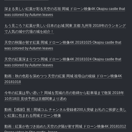
深まる美しい紅葉が彩る天空の石垣 岡城 ドローン映像4K Okajou castle that
was colored by Autumn leaves
もう見ごろ？紅葉が美しい日本のお城 関東 京都 九州等 2018年のランキング
で人気の城や穴場の城を紹介！
天空の秋陽が射す紅葉 岡城 ドローン映像4K 20181025 Okajou castle that
was colored by Autumn leaves
天空の紅葉深まりつつ 岡城 ドローン映像4K 20181024 Okajou castle that
was colored by Autumn leaves
動画：秋の色彩を深めつつ 天空の紅葉 岡城 祖母山の稜線 ドローン映像4K
20181018
今年の紅葉は早い遅い？ 岡城を荒城の月の歌碑から駐車場まで散策 2018年
10月18日 見頃予想は京都関東より遅め
動画:【感謝】祝！岡城コム チャンネル登録者200人突破 お礼のご挨拶と美し
い紅葉に包まれる岡城ドローン映像
動画：紅葉が色づき始めた天空の夕陽が射す岡城 ドローン映像4K 20181012