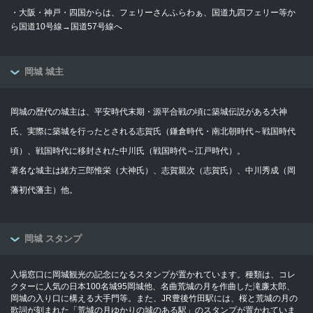
・大阪・神戸・四国からは、フェリーさんふらわぁ、国道九四フェリー等か
ら国道10号線→国道57号線へ
岡城 城主
岡城の歴代の城主は、平安時代末期・源平合戦の頃に築城伝説がある大神
氏、実際に築城を行ったとされる志賀氏（鎌倉時代・南北朝時代～戦国時代
頃）、戦国時代に移封された中川氏（戦国時代～江戸時代）。
著名な城主は緒方三郎惟栄（大神氏）、志賀親次（志賀氏）、中川秀成（岡
藩初代藩主）他。
岡城 スタンプ
入場窓口に岡城観光の記念になるスタンプが置かれています。種類は、コレ
クターに人気の日本100名城95岡城他、名曲荒城の月を作曲した滝廉太郎、
岡城の入り口に構える大手門等。また、JR豊後竹田駅には、桜と荒城の月の
歌詞が刻まれた「荒城の月ゆかりの城のある駅」のスタンプが置かれていま