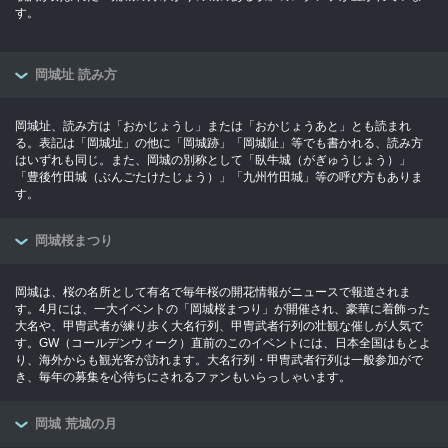
す。
岡城址 読み方
岡城址、読み方は「おかじょうし」または「おかじょうあと」とも読まれ
る。表記は「岡城址」の他に「岡城跡」「岡城阯」等でも書かれる、読み方
はいずれも同じ。また、岡城の別称として「臥牛城（がぎゅうじょう）」
「豊後竹田城（ぶんごたけたじょう）」「九州竹田城」等の呼び方もありま
す。
岡城桜まつり
岡城は、桜の名所として有名で毎年桜の開花情報がニュースで報道されま
す。4月には、一大イベントの「岡城桜まつり」が開催され、豪華に着飾った
大名や、甲冑武者が練り歩く大名行列、甲冑武者行列の壮観な催しが人気で
す。GW（コールデンウィーク）直前のこのイベントには、日本全国はもとよ
り、海外からも観光客が訪れます。大名行列・甲冑武者行列は一般参加がで
き、毎年の募集を心待ちにされるファンもいらっしゃいます。
岡城 荒城の月