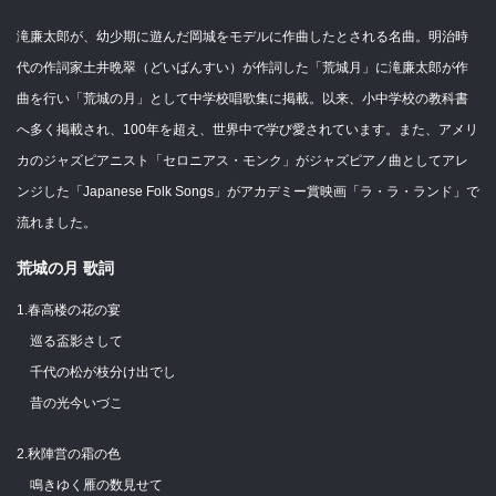
滝廉太郎が、幼少期に遊んだ岡城をモデルに作曲したとされる名曲。明治時
代の作詞家土井晩翠（どいばんすい）が作詞した「荒城月」に滝廉太郎が作
曲を行い「荒城の月」として中学校唱歌集に掲載。以来、小中学校の教科書
へ多く掲載され、100年を超え、世界中で学び愛されています。また、アメリ
カのジャズピアニスト「セロニアス・モンク」がジャズピアノ曲としてアレ
ンジした「Japanese Folk Songs」がアカデミー賞映画「ラ・ラ・ランド」で
流れました。
荒城の月 歌詞
1.春高楼の花の宴
巡る盃影さして
千代の松が枝分け出でし
昔の光今いづこ
2.秋陣営の霜の色
鳴きゆく雁の数見せて