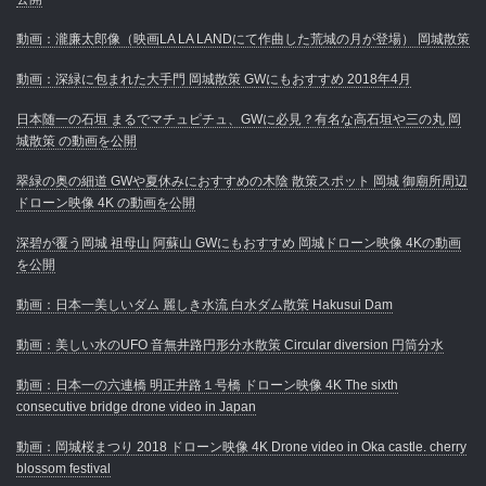
動画：瀧廉太郎像（映画LA LA LANDにて作曲した荒城の月が登場） 岡城散策
動画：深緑に包まれた大手門 岡城散策 GWにもおすすめ 2018年4月
日本随一の石垣 まるでマチュピチュ、GWに必見？有名な高石垣や三の丸 岡
城散策 の動画を公開
翠緑の奥の細道 GWや夏休みにおすすめの木陰 散策スポット 岡城 御廟所周辺
ドローン映像 4K の動画を公開
深碧が覆う岡城 祖母山 阿蘇山 GWにもおすすめ 岡城ドローン映像 4Kの動画
を公開
動画：日本一美しいダム 麗しき水流 白水ダム散策 Hakusui Dam
動画：美しい水のUFO 音無井路円形分水散策 Circular diversion 円筒分水
動画：日本一の六連橋 明正井路１号橋 ドローン映像 4K The sixth
consecutive bridge drone video in Japan
動画：岡城桜まつり 2018 ドローン映像 4K Drone video in Oka castle. cherry
blossom festival