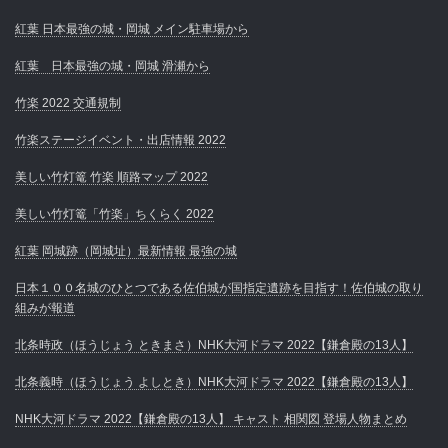
紅葉 日本最強の城・岡城 メイン駐車場から
紅葉 日本最強の城・岡城 滑瀬から
竹楽 2022 交通規制
竹楽ステージイベント・出店情報 2022
美しい竹灯篭 竹楽 順路マップ 2022
美しい竹灯篭「竹楽」ちくらく 2022
紅葉 岡城跡（岡城址）最新情報 最強の城
日本１００名城のひとつである佐伯城が国指定遺跡を目指す！佐伯城の取り
組みが報道
北条時政（ほうじょう ときまさ）NHK大河ドラマ 2022【鎌倉殿の13人】
北条義時（ほうじょう よしとき）NHK大河ドラマ 2022【鎌倉殿の13人】
NHK大河ドラマ 2022【鎌倉殿の13人】 キャスト 相関図 登場人物まとめ