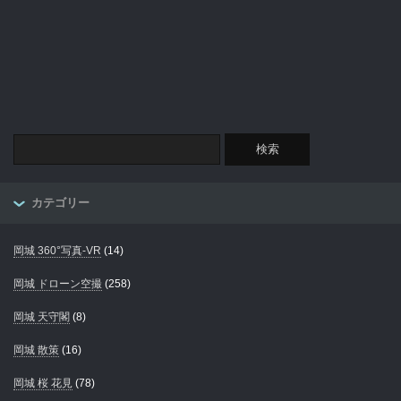
カテゴリー
岡城 360°写真-VR
(14)
岡城 ドローン空撮
(258)
岡城 天守閣
(8)
岡城 散策
(16)
岡城 桜 花見
(78)