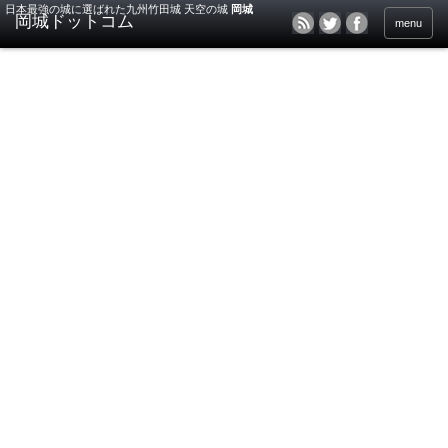
日本最強の城に選ばれた九州竹田城 天空の城
岡城
menu