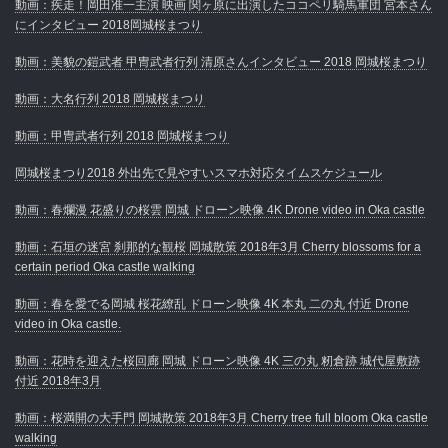
動画：疾走！岡田准一主演 映画 関ヶ原に出演したココペリ騎馬軍団 宮本さん
にインタビュー 2018岡城桜まつり
動画：美貌の鎧武者 甲冑武者行列 清原さんインタビュー 2018 岡城桜まつり
動画：大名行列 2018 岡城桜まつり
動画：甲冑武者行列 2018 岡城桜まつり
岡城桜まつり2018 外出先で見やすいスマホ対応タイムスケジュール
動画：春爛漫 花盛りの桜雲 岡城 ドローン映像 4K Drone video in Oka castle
動画：石垣の迷宮 刹那的な観桜 岡城散策 2018年3月 Cherry blossoms for a
certain period Oka castle walking
動画：春を愛でる岡城 桜花繚乱 ドローン映像 4K 本丸 二の丸 付近 Drone
video in Oka castle.
動画：花時を迎えた桜回廊 岡城 ドローン映像 4K 三の丸 籾倉跡 城代屋敷跡
付近 2018年3月
動画：桜満開の大手門 岡城散策 2018年3月 Cherry tree full bloom Oka castle
walking