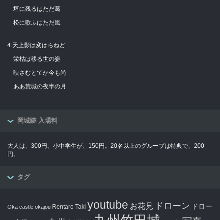
垣に残るはただ葛
松に歌ふはただ嵐
4.天上影は変はらねど
栄枯は移る世の姿
映さむとてか今も尚
ああ荒城の夜半の月
岡城跡 入場料
大人は、300円。小中学生が、150円。20名以上のグループは特典で、200
円。
タグ
youtube
ドローン
お花見
ドロー
Rentaro Taki
Oka castle
okajou