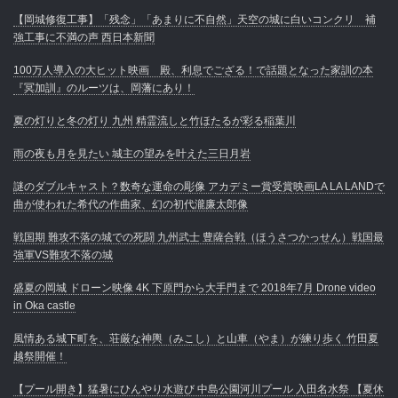
【岡城修復工事】「残念」「あまりに不自然」天空の城に白いコンクリ 補
強工事に不満の声 西日本新聞
100万人導入の大ヒット映画 殿、利息でござる！で話題となった家訓の本
『冥加訓』のルーツは、岡藩にあり！
夏の灯りと冬の灯り 九州 精霊流しと竹ほたるが彩る稲葉川
雨の夜も月を見たい 城主の望みを叶えた三日月岩
謎のダブルキャスト？数奇な運命の彫像 アカデミー賞受賞映画LA LA LANDで
曲が使われた希代の作曲家、幻の初代瀧廉太郎像
戦国期 難攻不落の城での死闘 九州武士 豊薩合戦（ほうさつかっせん）戦国最
強軍VS難攻不落の城
盛夏の岡城 ドローン映像 4K 下原門から大手門まで 2018年7月 Drone video
in Oka castle
風情ある城下町を、荘厳な神輿（みこし）と山車（やま）が練り歩く 竹田夏
越祭開催！
【プール開き】猛暑にひんやり水遊び 中島公園河川プール 入田名水祭 【夏休