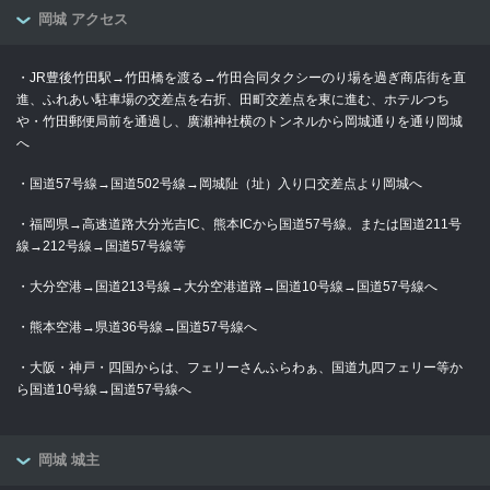
岡城 アクセス
・JR豊後竹田駅→竹田橋を渡る→竹田合同タクシーのり場を過ぎ商店街を直
進、ふれあい駐車場の交差点を右折、田町交差点を東に進む、ホテルつち
や・竹田郵便局前を通過し、廣瀬神社横のトンネルから岡城通りを通り岡城
へ
・国道57号線→国道502号線→岡城阯（址）入り口交差点より岡城へ
・福岡県→高速道路大分光吉IC、熊本ICから国道57号線。または国道211号
線→212号線→国道57号線等
・大分空港→国道213号線→大分空港道路→国道10号線→国道57号線へ
・熊本空港→県道36号線→国道57号線へ
・大阪・神戸・四国からは、フェリーさんふらわぁ、国道九四フェリー等か
ら国道10号線→国道57号線へ
岡城 城主