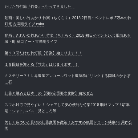
たけた竹灯籠『竹楽』へ行ってきました！
動画：美しい竹あかり 竹楽（ちくらく）2018 2日目イベントレポ 2万本の竹
灯篭 古澤剛ライブ color
動画：きれいな竹あかり 竹楽（ちくらく）2018 初日イベントレポ 風情ある
城下町 樋口了一・古澤剛ライブ
第１９回たけた竹灯籠【竹楽】始まります！！
１９回目を迎える『竹楽』はじまります！！
ミステリー？！世界遺産アンコールワット遺跡群にリンクする岡城のかまぼ
こ石
紅葉と眺める日本一の【国指定重要文化財】白水ダム
スマホ対応で見やすい！ シェアして安心便利な竹楽2018 順路マップ！駐車
場・シャトルバス・見どころ等
美しく色づいた見頃の紅葉庭園を散策！おすすめ絶景ドローン映像4K 用作公
園