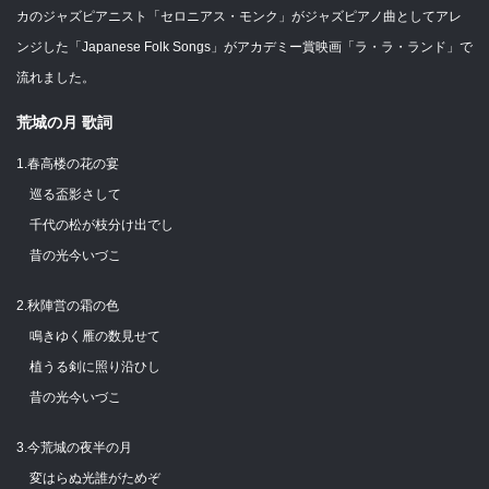
カのジャズピアニスト「セロニアス・モンク」がジャズピアノ曲としてアレ
ンジした「Japanese Folk Songs」がアカデミー賞映画「ラ・ラ・ランド」で
流れました。
荒城の月 歌詞
1.春高楼の花の宴
巡る盃影さして
千代の松が枝分け出でし
昔の光今いづこ
2.秋陣営の霜の色
鳴きゆく雁の数見せて
植うる剣に照り沿ひし
昔の光今いづこ
3.今荒城の夜半の月
変はらぬ光誰がためぞ