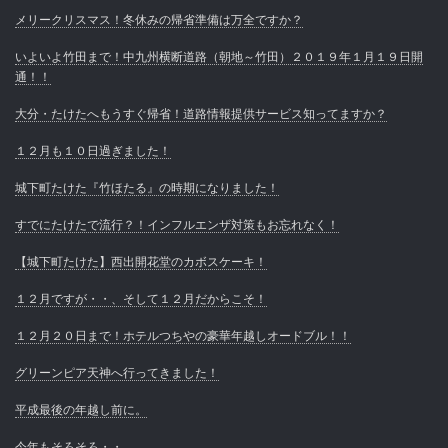
メリークリスマス！冬休みの帰省準備は万全ですか？
いよいよ竹田まで！中九州横断道路（朝地～竹田）２０１９年１月１９日開
通！！
大分・たけたへもうすぐ帰省！道路情報提供サービス知ってますか？
１２月も１０日過ぎました！
城下町たけた『竹ほたる』の時期になりました！
すでにたけたで流行？！インフルエンザ対策もお忘れなく！
【城下町たけた】西出開花堂のカボスケーキ！
１２月ですが・・、そして１２月だからこそ！
１２月２０日まで！ホテルつちやの豪華年越しオードブル！！
グリーンピア天神へ行ってきました！
平成最後の年越し前に。
今年もそろそろ・・