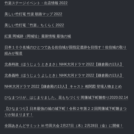
竹楽ステージイベント・出店情報 2022
美しい竹灯篭 竹楽 順路マップ 2022
美しい竹灯篭「竹楽」ちくらく 2022
紅葉 岡城跡（岡城址）最新情報 最強の城
日本１００名城のひとつである佐伯城が国指定遺跡を目指す！佐伯城の取り
組みが報道
北条時政（ほうじょう ときまさ）NHK大河ドラマ 2022【鎌倉殿の13人】
北条義時（ほうじょう よしとき）NHK大河ドラマ 2022【鎌倉殿の13人】
NHK大河ドラマ 2022【鎌倉殿の13人】 キャスト 相関図 登場人物まとめ
ひなまつりが、はじまりました。花もちづくり 岡藩城下町雛祭り2020.02.14
【ひなまつり】日本最強の城の城下町！令和２年第２２回岡藩城下町雛まつ
りが始まります！
全国あきんどサミット in 竹田大会 2月27日（木）2月28日（金）に開催！