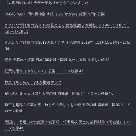
【大晦日の岡城】今年一年ありがとうございました。
ゆめ幻の如く 用作夜神楽 水鏡（みずかがみ）紅葉の用作公園
きれいな竹灯籠 竹楽2019の見どころ 西宮社(西ノ宮神社) 2019年は11月15日
(金)～17日(日)
きれいな竹灯籠 竹楽2019の見どころ 十六羅漢 2019年は11月15日(金)～17日
(日)
絶景 夕暮れの紅葉 日本100名城・岡城 九州九重連山 癒しの自然
紅葉の用作（ゆうじゃく）公園 ドローン映像 4K
竹楽（ちくらく）2019 順路マップ
秘境の紅葉 三日月岩と天空の城 岡城跡（岡城址）ドローン映像4K
時空を超越？紅葉と雪 秋と冬の美しさを比較 天空の城 岡城跡（岡城址）ド
ローン映像
天国に一番近い街の紅葉！城下町 – 竹田高校 天空の城 岡城跡（岡城址）ドロ
ーン映像4K