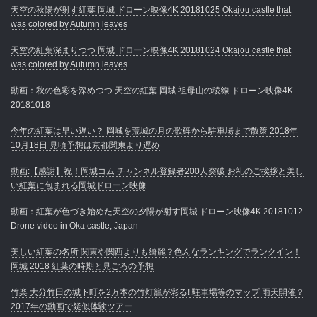
天空の秋陽が射す紅葉 岡城 ドローン映像4K 20181025 Okajou castle that
was colored by Autumn leaves
天空の紅葉深まりつつ 岡城 ドローン映像4K 20181024 Okajou castle that
was colored by Autumn leaves
動画：秋の色彩を深めつつ 天空の紅葉 岡城 祖母山の稜線 ドローン映像4K
20181018
今年の紅葉は早い遅い？ 岡城を荒城の月の歌碑から駐車場まで散策 2018年
10月18日 見頃予想は京都関東より遅め
動画:【感謝】祝！岡城コム チャンネル登録者200人突破 お礼のご挨拶と美し
い紅葉に包まれる岡城ドローン映像
動画：紅葉が色づき始めた天空の夕陽が射す岡城 ドローン映像4K 20181012
Drone video in Oka castle, Japan
美しい紅葉の名所 関東や関西よりも綺麗？色んなランキングでランクイン！
岡城 2018 紅葉の時期と見ごろの予想
竹楽 大分竹田の城下町を2万本の竹灯籠が彩る! 駐車場等のマップ 雨天開催？
2017年の動画で疑似体験ツアー