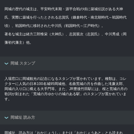
岡城の歴代の城主は、平安時代末期・源平合戦の頃に築城伝説がある大神
氏、実際に築城を行ったとされる志賀氏（鎌倉時代・南北朝時代～戦国時代
頃）、戦国時代に移封された中川氏（戦国時代～江戸時代）。
著名な城主は緒方三郎惟栄（大神氏）、志賀親次（志賀氏）、中川秀成（岡
藩初代藩主）他。
岡城 スタンプ
入場窓口に岡城観光の記念になるスタンプが置かれています。種類は、コレ
クターに人気の日本100名城95岡城他、名曲荒城の月を作曲した滝廉太郎、
岡城の入り口に構える大手門等。また、JR豊後竹田駅には、桜と荒城の月の
歌詞が刻まれた「荒城の月ゆかりの城のある駅」のスタンプが置かれていま
す。
岡城址 読み方
岡城址、読み方は「おかじょうし」または「おかじょうあと」とも読まれ