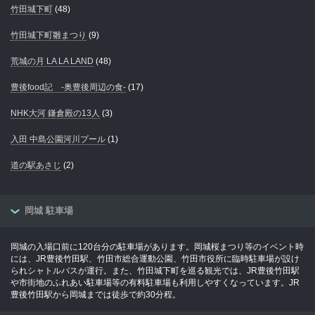
竹田城下町
(48)
竹田城下町雛まつり
(9)
荒城の月 LA LA LAND
(48)
豊後food記 -奥豊後周辺の食-
(17)
NHK大河 鎌倉殿の13人
(3)
入田 中島公園河川プール
(1)
道の駅あさじ
(2)
岡城 駐車場
岡城の入場口前に120台分の駐車場があります。岡城桜まつり等のイベント時
には、JR豊後竹田駅、竹田市総合運動公園、竹田市役所に臨時駐車場が設け
られシャトルバスが運行。また、竹田城下町を巡る観光では、JR豊後竹田駅
や市街地のふれあい駐車場等の有料駐車場も利用しやすくなっています。JR
豊後竹田駅から岡城までは徒歩で約30分程。