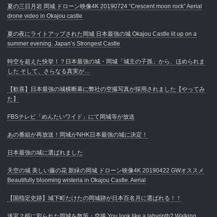
夏の三日月岩 岡城 ドローン映像4K 20190724 “Crescent moon rock” Aerial
drone video in Okajou castle
夏の夜にライトアップされた岡城 日本最強の城 Okajou Castle lit up on a
summer evening. Japan’s Strongest Castle
時空を超えた快挙！？日本最強の城・岡城「城主の子孫」から、ほめられま
した そして、さらなる真実が…
【歓喜】日本最強の城横断幕に弊社の空撮写真が採用されました【やってみ
た】
FBSテレビ「めんたいワイド」にて岡城等が放送
あの番組が再放送！岡城がNHK日本最強の城に決定！
日本最強の城に選ばれました
天空の城 美しい藤の花 新緑の岡城 ドローン映像4K 20190422 GWオススメ
Beautifully blooming wisteria in Okajou Castle. Aerial
【国指定史跡】城下町たけたの岡城跡が日本百名月に選ばれる！！
迷宮？桜に彩られた岡城を散策・空撮 You look like a labyrinth? Walking