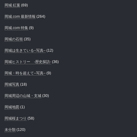
岡城 紅葉
(69)
岡城.com 最新情報
(264)
岡城.com 特集
(9)
岡城の石垣
(35)
岡城は生きている–写真–
(12)
岡城ヒストリー -歴史探訪-
(36)
岡城・時を超えて–写真–
(9)
岡城写真
(18)
岡城周辺の山城・支城
(30)
岡城地図
(1)
岡城桜まつり
(58)
未分類
(120)