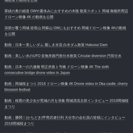
翠緑の奥の細道 GWや夏休みにおすすめの木陰 散策スポット 岡城 御廟所周辺
ドローン映像 4K の動画を公開
深碧が覆う岡城 祖母山 阿蘇山 GWにもおすすめ 岡城ドローン映像 4Kの動画
を公開
動画：日本一美しいダム 麗しき水流 白水ダム散策 Hakusui Dam
動画：美しい水のUFO 音無井路円形分水散策 Circular diversion 円筒分水
動画：日本一の六連橋 明正井路１号橋 ドローン映像 4K The sixth
consecutive bridge drone video in Japan
動画：岡城桜まつり 2018 ドローン映像 4K Drone video in Oka castle. cherry
blossom festival
動画：桜唇の美少女が荒城の月を演奏 岡城清流太鼓インタビュー 2018岡城桜
まつり
動画：勝鬨！(かちどき)甲冑武者行列 大分市の会社員の皆様にインタビュー
2018岡城桜まつり