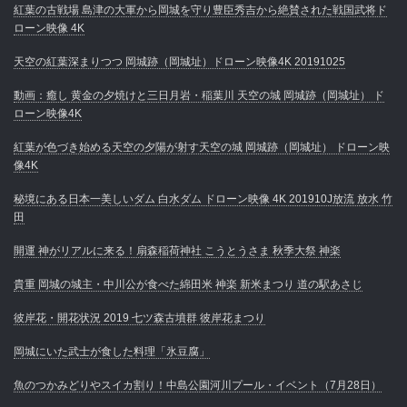
紅葉の古戦場 島津の大軍から岡城を守り豊臣秀吉から絶賛された戦国武将ド
ローン映像 4K
天空の紅葉深まりつつ 岡城跡（岡城址）ドローン映像4K 20191025
動画：癒し 黄金の夕焼けと三日月岩・稲葉川 天空の城 岡城跡（岡城址） ド
ローン映像4K
紅葉が色づき始める天空の夕陽が射す天空の城 岡城跡（岡城址） ドローン映
像4K
秘境にある日本一美しいダム 白水ダム ドローン映像 4K 201910J放流 放水 竹
田
開運 神がリアルに来る！扇森稲荷神社 こうとうさま 秋季大祭 神楽
貴重 岡城の城主・中川公が食べた綿田米 神楽 新米まつり 道の駅あさじ
彼岸花・開花状況 2019 七ツ森古墳群 彼岸花まつり
岡城にいた武士が食した料理「氷豆腐」
魚のつかみどりやスイカ割り！中島公園河川プール・イベント（7月28日）