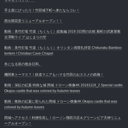
手土産にぴったり！竹田城下町へ来たならコレ！
西出開花堂リニューアルオープン！！
動画：美竹灯篭 竹楽（ちくらく）総集編 2018 3日間の比較 殿町の武家屋敷
古澤剛ライブ はじまりの空
動画：美竹灯篭 竹楽（ちくらく）キリシタン洞窟礼拝堂 Chikuraku Bamboo
lentern ! Christian Cave Chapel
冬になる前の散歩日和。
機関車トーマス？！鉄道マニアもハマる竹田のおススメの鉄橋！
動画：深紅の紅葉 特殊な城 岡城 ドローン映像4K 20181119_2 Special castle.
Okajou castle that was colored by Autumn leaves
動画：晩秋の紅葉に彩られた岡城 ドローン映像4K Okajou castle that was
colored by Autumn leaves
岡城へアクセス！利便性高し！ローソン飛田川店＆グリーンピア天神リニュ
ーアルオープン！