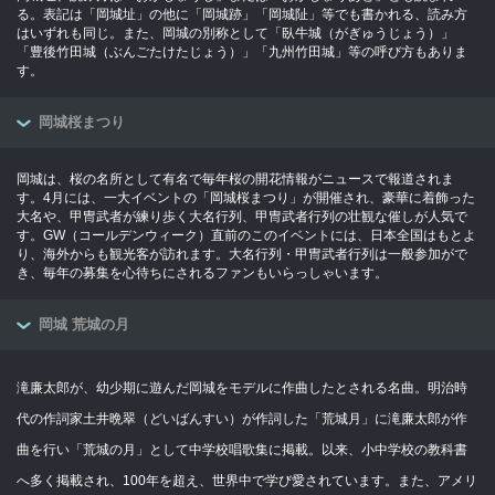
る。表記は「岡城址」の他に「岡城跡」「岡城阯」等でも書かれる、読み方
はいずれも同じ。また、岡城の別称として「臥牛城（がぎゅうじょう）」
「豊後竹田城（ぶんごたけたじょう）」「九州竹田城」等の呼び方もありま
す。
岡城桜まつり
岡城は、桜の名所として有名で毎年桜の開花情報がニュースで報道されま
す。4月には、一大イベントの「岡城桜まつり」が開催され、豪華に着飾った
大名や、甲冑武者が練り歩く大名行列、甲冑武者行列の壮観な催しが人気で
す。GW（コールデンウィーク）直前のこのイベントには、日本全国はもとよ
り、海外からも観光客が訪れます。大名行列・甲冑武者行列は一般参加がで
き、毎年の募集を心待ちにされるファンもいらっしゃいます。
岡城 荒城の月
滝廉太郎が、幼少期に遊んだ岡城をモデルに作曲したとされる名曲。明治時
代の作詞家土井晩翠（どいばんすい）が作詞した「荒城月」に滝廉太郎が作
曲を行い「荒城の月」として中学校唱歌集に掲載。以来、小中学校の教科書
へ多く掲載され、100年を超え、世界中で学び愛されています。また、アメリ