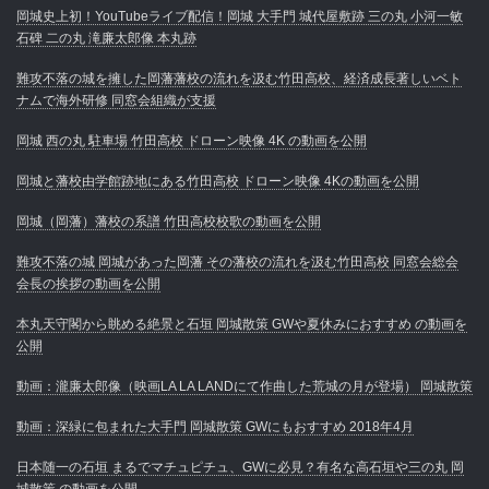
岡城史上初！YouTubeライブ配信！岡城 大手門 城代屋敷跡 三の丸 小河一敏
石碑 二の丸 滝廉太郎像 本丸跡
難攻不落の城を擁した岡藩藩校の流れを汲む竹田高校、経済成長著しいベト
ナムで海外研修 同窓会組織が支援
岡城 西の丸 駐車場 竹田高校 ドローン映像 4K の動画を公開
岡城と藩校由学館跡地にある竹田高校 ドローン映像 4Kの動画を公開
岡城（岡藩）藩校の系譜 竹田高校校歌の動画を公開
難攻不落の城 岡城があった岡藩 その藩校の流れを汲む竹田高校 同窓会総会
会長の挨拶の動画を公開
本丸天守閣から眺める絶景と石垣 岡城散策 GWや夏休みにおすすめ の動画を
公開
動画：瀧廉太郎像（映画LA LA LANDにて作曲した荒城の月が登場） 岡城散策
動画：深緑に包まれた大手門 岡城散策 GWにもおすすめ 2018年4月
日本随一の石垣 まるでマチュピチュ、GWに必見？有名な高石垣や三の丸 岡
城散策 の動画を公開