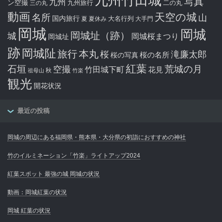
九州竹田城
写真
九州
ン空撮
九州旅行
二の丸
三の丸
動画
天空の城
名所
山
国内旅行
大名行列
夏
夏休み
大手門
岡城
岡城
岡城址（跡）
城
岡城桜まつり
岡城址
跡
岡城阯
旅行
本丸
滝廉太郎
桜
桜の写真
桜の名所
紅葉
石垣
空撮
荒城の月
竹田城下町
花見
秋
祖母山
竹楽
観光
開花状況
最近の投稿
岡城の周辺にある福岡県・熊本県・大分県の初詣におすすめの神社
竹のイルミネーション「竹楽」ライトアップ2024
紅葉スポット 最強の城 岡城の状況
動画：岡城紅葉の状況
岡城 紅葉の状況