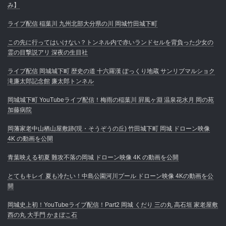
み】
ライブ配信 稲葉川 九州北部大分県の川 岡城竹田城下町
この先に行ってはいけない？トンネル内で赤いランドセルを背負った少女の
霊の目撃説アリ 深夜の生目社
ライブ配信 岡城城下町 歴史の道 十六羅漢 ぽっくり地蔵 サンリブマルショク
滝廉太郎記念館 廉太郎トンネル
岡城城下町 YouTubeライブ配信！梅雨の稲葉川 屛風ヶ淵 温泉花水月 岡の苑
加藤病院
岡藩家老中山栖山屋敷跡(現・そうぞうの丘) 竹田城下町 岡城 ドローン映像
4K の動画を公開
青葉映える初夏 難攻不落の岡城 ドローン映像 4K の動画を公開
とてもキレイ 夏も冷たい！中島公園河川プール ドローン映像 4Kの動画を公
開
岡城史上初！YouTubeライブ配信！Part2 岡城 くだり 三の丸 高石垣 家老屋敷
西の丸 大手門 かまぼこ石