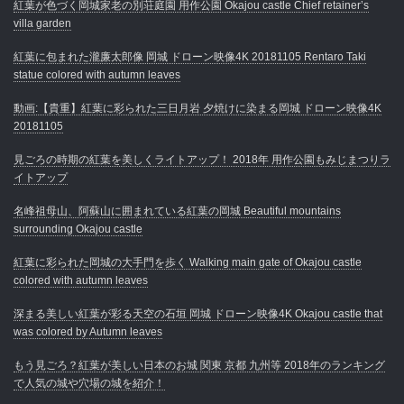
紅葉が色づく岡城家老の別荘庭園 用作公園 Okajou castle Chief retainer’s
villa garden
紅葉に包まれた瀧廉太郎像 岡城 ドローン映像4K 20181105 Rentaro Taki
statue colored with autumn leaves
動画:【貴重】紅葉に彩られた三日月岩 夕焼けに染まる岡城 ドローン映像4K
20181105
見ごろの時期の紅葉を美しくライトアップ！ 2018年 用作公園もみじまつりラ
イトアップ
名峰祖母山、阿蘇山に囲まれている紅葉の岡城 Beautiful mountains
surrounding Okajou castle
紅葉に彩られた岡城の大手門を歩く Walking main gate of Okajou castle
colored with autumn leaves
深まる美しい紅葉が彩る天空の石垣 岡城 ドローン映像4K Okajou castle that
was colored by Autumn leaves
もう見ごろ？紅葉が美しい日本のお城 関東 京都 九州等 2018年のランキング
で人気の城や穴場の城を紹介！