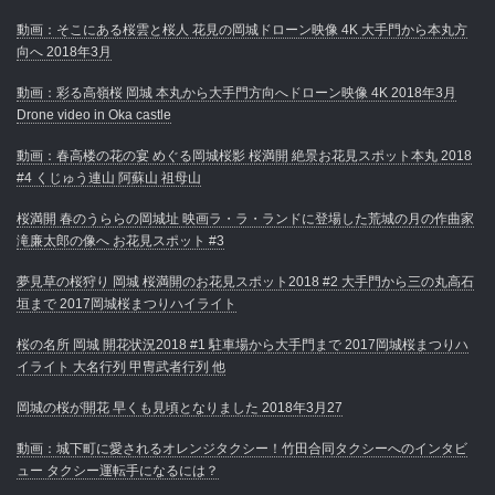
動画：そこにある桜雲と桜人 花見の岡城ドローン映像 4K 大手門から本丸方
向へ 2018年3月
動画：彩る高嶺桜 岡城 本丸から大手門方向へドローン映像 4K 2018年3月
Drone video in Oka castle
動画：春高楼の花の宴 めぐる岡城桜影 桜満開 絶景お花見スポット本丸 2018
#4 くじゅう連山 阿蘇山 祖母山
桜満開 春のうららの岡城址 映画ラ・ラ・ランドに登場した荒城の月の作曲家
滝廉太郎の像へ お花見スポット #3
夢見草の桜狩り 岡城 桜満開のお花見スポット2018 #2 大手門から三の丸高石
垣まで 2017岡城桜まつりハイライト
桜の名所 岡城 開花状況2018 #1 駐車場から大手門まで 2017岡城桜まつりハ
イライト 大名行列 甲冑武者行列 他
岡城の桜が開花 早くも見頃となりました 2018年3月27
動画：城下町に愛されるオレンジタクシー！竹田合同タクシーへのインタビ
ュー タクシー運転手になるには？