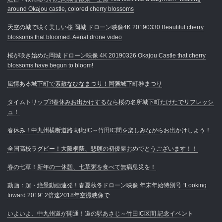
around Okajou castle, colored cherry blossoms
天空の城で咲く美しい桜 岡城 ドローン映像4K 20190330 Beautiful cherry
blossoms that bloomed. Aerial drone video
桜が咲き始めた岡城 ドローン映像 4K 20190326 Okajou Castle that cherry
blossoms have begun to bloom!
風情ある城下町で素敵なひなまつり！岡藩城下町雛まつり
タイムトリップ⁈春休みお出かけするなら桜の名所城下町たけたでリフレッシ
ュ！
春休み！中九州横断道路 朝地IC～竹田IC間を楽しみながらお出かけしよう！
全国高校ラグビー！大阪桐蔭、悲願の初優勝おめでとうございます！！
春の七草！新年の一休憩、七草粥を食べて無病息災を！
動画：超・絶景動画連発！春夏秋冬ドローン映像 年末年始特別号 “Looking
toward 2019” 2倍速2018年空撮映像で
いよいよ、中九州道が開通！道の駅あさじ～竹田IC区間 記念イベント